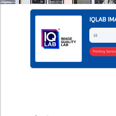
IQLAB IM
Printing Servic