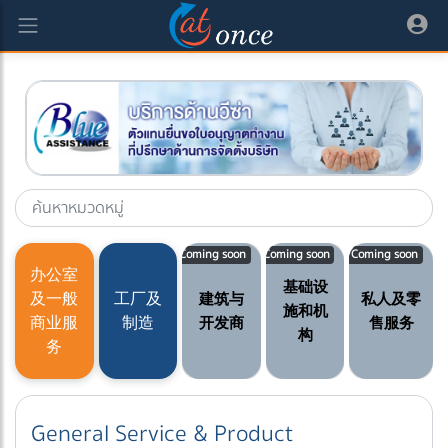
Coming soon
Coming soon
Coming soon
办公室
基础设
及一般
工厂及
建筑与
私人及零
施和机
商业服
制造
开发商
售服务
构
务
General Service & Product