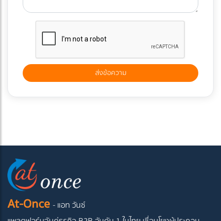
At-Once
- แอท วันซ์