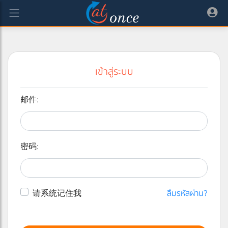
เข้าสู่ระบบ
邮件:
密码:
请系统记住我
ลืมรหัสผ่าน?