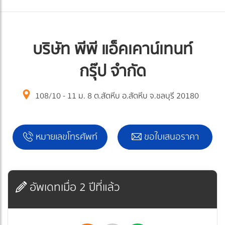
บริษัท พีพี แอ็คเคาน์เทนท์
กรุ๊ป จำกัด
108/10 - 11 ม. 8 ต.สัตหีบ อ.สัตหีบ จ.ชลบุรี 20180
หมายเลขโทรศัพท์
ขอใบเสนอราคา
อัพเดทเมื่อ 2 ปีที่แล้ว