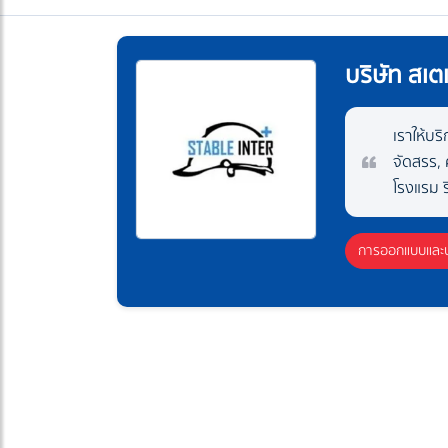
บริษัท สเต
เราให้บร
จัดสรร, 
โรงแรม 
การออกแบบและป