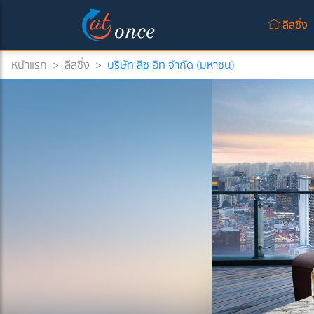
(
ลีสซิ่ง
หน้าแรก
>
ลีสซิ่ง
>
บริษัท ลีซ อิท จำกัด (มหาชน)