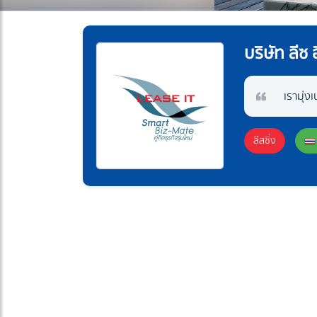
บริษัท ลีซ
เรามุ่
ลีสซิ่ง