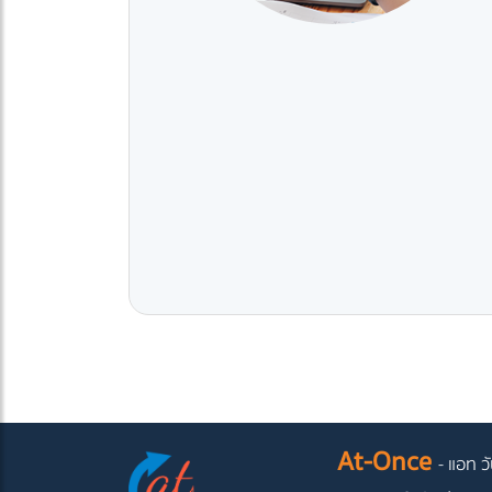
At-Once
- แอท วั