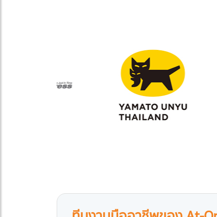
ทีมงานมืออาชีพของ At-O