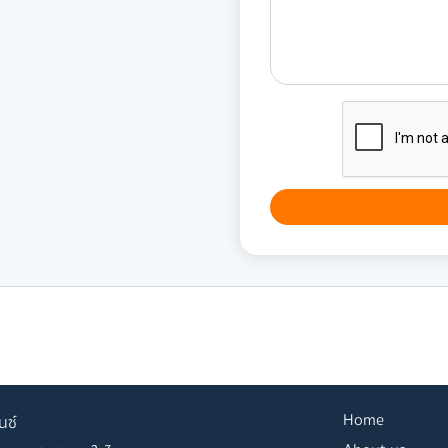
Home
นซ์