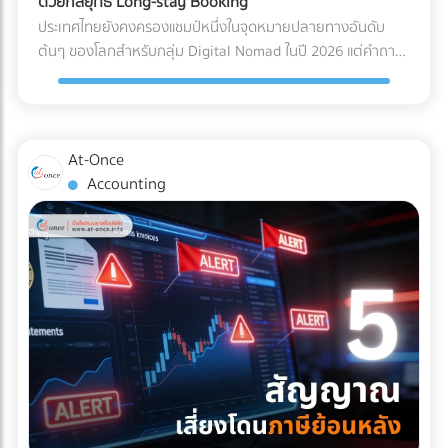
ด้วยกลยุทธ์ Long-stay Booking
ไฟฟ้าลัดวงจรเมื่อเปิดใช้งาน การเอียงและการกระแทก (Tilt &
Solar Hybrid และ Industrial ESS ต้องอาศัยความเชี่ยวชาญ
ประเทศไทยยังคงครองแชมป์หนึ่งในจุดหมายปลายทางอันดับ
Drop): เครื่องมือขนาดใหญ่บางชนิดถูกระบุไว้ในคู่มือวิศวกรรม
ทางวิศวกรรมขั้นสูง ทั้งการคำนวณโหลดไฟฟ้า การเลือกขนาด
ต้นๆ ของโลกสำหรับกลุ่ม Digital Nomad ในปี 2026 แต่คำถาม
เลยว่า "ห้ามเอียงเกินกี่องศา" การใช้พนักงานยกของ (Porter)
แบตเตอรี่ และการขออนุญาตขนานไฟอย่างถูกต้อง หากคุณเป็น
ที่น่าสนใจคือ... ทำไมรายได้มหาศาลจากคนกลุ่มนี้ ถึงไปตกอยู่กับ
ทั่วไปที่ไม่มีความเชี่ยวชาญ อาจทำให้สารทำความเย็นรั่วไหล หรือ
เจ้าของธุรกิจหรือผู้บริหารที่กำลังมองหาบริษัทผู้รับเหมา (EPC)
คอนโดมิเนียมปล่อยเช่า หรือโฮสต์บน Airbnb มากกว่าที่จะเป็น
แกนกลไกภายในเครื่องมือเสียสมดุลไปตลอดกาล มาตรฐาน
ที่ได้มาตรฐานสากล มีวิศวกรเซ็นรับรองอย่างถูกต้อง และ
โรงแรมหรือรีสอร์ต? สาเหตุหลักเป็นเพราะโรงแรมส่วนใหญ่ยังคง
Logistics แบบไหนที่ธุรกิจเครื่องมือแพทย์ต้องมองหา? ผู้ให้
ประวัติการทิ้งงานเป็นศูนย์ เข้ามาค้นหาและเปรียบเทียบรายชื่อ
ทำการตลาดด้วยวิธีเดิมๆ คือการพึ่งพา OTA (Online Travel
At-Once
บริการขนส่ง (3PL) ระดับพรีเมียมที่จะมาดูแลสินค้าหลักล้านของ
บริษัทรับติดตั้งโซลาร์เซลล์อุตสาหกรรมชั้นนำของประเทศไทยได้
Agencies) และขายห้องพักแบบ "รายวัน" ซึ่งไม่ตอบโจทย์ชาว
Accounting
คุณ ควรต้องมีคุณสมบัติและเทคโนโลยีที่ออกแบบมาเพื่อการ
ฟรีที่ At-once แพลตฟอร์มที่เชื่อมโยงธุรกิจ B2B ให้เจอกับพาร์ท
Nomad ที่ต้องการพำนักระยะยาว (1-6 เดือน) หากคุณเป็น
แพทย์โดยเฉพาะ ดังนี้: รถขนส่งระบบกันสะเทือนแบบถุงลม (Air-
เนอร์ตัวจริง ช่วยให้โรงงานของคุณเดินหน้าต่อได้อย่างมั่นคง
เจ้าของโรงแรมหรือผู้บริหารที่ต้องการเพิ่ม Occupancy Rate
Ride Suspension): นี่คือหัวใจสำคัญ! ต้องใช้รถบรรทุกที่ติดตั้ง
และไม่มีวันสะดุด!
โดยเฉพาะในช่วง Low Season นี่คือจังหวะทองในการปรับ
ช่วงล่างแบบถุงลมเท่านั้น เพื่อดูดซับแรงสั่นสะเทือนและแรง
กลยุทธ์ครับ ทำไมการตลาดแบบเดิมถึงปิดการขายกลุ่ม Nomad
กระแทกจากพื้นถนนให้เหลือน้อยที่สุด คุ้มครองเซนเซอร์ภายใน
ไม่ได้? พฤติกรรมการจองที่พักของกลุ่ม Digital Nomad นั้นต่าง
เครื่องจักรให้อยู่ในสภาพ 100% บริการ White Glove Service:
จากนักท่องเที่ยวทั่วไปอย่างสิ้นเชิง พวกเขาไม่ได้มองหาสระว่าย
การขนส่งระดับนี้ไม่ได้จบแค่การดรอปของไว้หน้าประตูโรง
น้ำสวยๆ หรืออาหารเช้าแบบบุฟเฟต์เป็นอันดับแรก แต่พวกเขา
พยาบาล แต่ทีมขนส่งต้องมีความเชี่ยวชาญในการแกะกล่อง
กำลังมองหา "ออฟฟิศส่วนตัวที่พักผ่อนได้" 3 กลยุทธ์เปลี่ยน
(Unpacking) นำเครื่องมือเข้าไปติดตั้งยังห้องปฏิบัติการที่ซับ
โรงแรมให้เป็น Nomad Hub ที่ทำกำไรสูงสุด หากต้องการดึงดูด
ซ้อน และจัดการนำขยะบรรจุภัณฑ์กลับไปทิ้งอย่างถูกวิธี
ลูกค้ากลุ่มนี้ให้ยอมจ่ายเงินหลักหมื่นถึงหลักแสนเพื่อเข้าพักระยะ
มาตรฐานคุณภาพระดับสากล (Certifications): พาร์ทเนอร์ด้าน
ยาว คุณต้องปรับแต่งการนำเสนอใหม่ ดังนี้: 1. สร้าง Landing