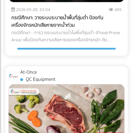
จะวิ่งกลับไปชาร์จแบตเตอรี่เองเมื่อแบตใกล้หมด พื้นที่นี้ต้องมีการ
และการบริหารจัดการ Supply Chain สำหรับองค์กรและโรงงานผู้
ระบายอากาศที่ดีเนื่องจากมีความร้อนสูง และต้องติดตั้งระบบตัด
2026-05-28, 23:04
495
ผลิต การทำความเข้าใจระบบ Cold Chain Logistics และการ
ไฟฉุกเฉิน ตรวจสอบระบบเซนเซอร์กันชน (Safety Laser
เลือกพาร์ทเนอร์ผู้นำเข้าที่มีมาตรฐานการควบคุมอุณหภูมิที่
กรณีศึกษา: วางระบบระบายน้ำพื้นที่ลุ่มต่ำ ป้องกัน
Scanner): ก่อนปล่อยรถวิ่งจริง ต้องทดสอบระบบตรวจจับสิ่ง
รัดกุมและสามารถตรวจสอบย้อนกลับได้ (Traceability) จึงเป็น
เครื่องจักรหนักเสียหายจากน้ำท่วม
กีดขวางของรถ AGV ว่าสามารถเบรกหรือชะลอความเร็วได้ทัน
กลยุทธ์สำคัญที่จะช่วยปกป้องคุณภาพของสินค้า รักษากำไร และ
กรณีศึกษา : การวางระบบระบายน้ำในพื้นที่ลุ่มต่ำ (Flood-Prone
ท่วงทีเมื่อมีพนักงานเดินตัดหน้าตาม มาตรฐานความปลอดภัย
สร้างความไว้วางใจให้กับผู้บริโภคได้อย่างยั่งยืน
Area) เพื่อป้องกันความเสียหายของเครื่องจักรหนัก ภัย
AGV ISO 3691-4 กำลังมองหาผู้เชี่ยวชาญด้านระบบ AGV หรือ
ธรรมชาติและฝนตกหนัก เป็นฝันร้ายของผู้รับเหมาและเจ้าของ
อยากเปลี่ยนคลังสินค้าเป็น Smart Warehouse? ค้นหาและ
โครงการก่อสร้าง โดยเฉพาะเมื่อไซต์งานตั้งอยู่ใน พื้นที่ลุ่มต่ำ
เปรียบเทียบบริษัทรับติดตั้งระบบหุ่นยนต์คลังสินค้า (System
ปัญหาน้ำท่วมไซต์งานไม่เพียงแต่ทำให้โครงการล่าช้า แต่ยังสร้าง
Integrator) ที่ได้มาตรฐานได้แล้ววันนี้ที่ At-Once
ความเสียหายหลักล้านบาทหาก เครื่องจักรหนัก เช่น รถขุดดิน
At-Once
หรือรถตอกเสาเข็ม จมน้ำ นี่คือกรณีศึกษาและบทเรียนการจัดการ
QC Equipment
พื้นที่ก่อสร้าง ว่าด้วย วิธีป้องกันเครื่องจักรเสียหายจากน้ำท่วม
ด้วยการวาง ระบบระบายน้ำ (Drainage System) อย่างมืออาชีพ
ปัญหาและความท้าทายของพื้นที่ลุ่มต่ำ ไซต์งานในพื้นที่ลุ่มต่ำมัก
เผชิญกับสภาพดินเหนียวที่อุ้มน้ำ (ไม่ซึมน้ำ) และมีระดับน้ำใต้ดิน
สูง เมื่อเกิดฝนตกหนัก น้ำจะขังตัวอย่างรวดเร็ว ทำให้ดินทรุดตัว
เครื่องจักรหนักติดหล่ม และเกิด Downtime หรือเวลาที่สูญเปล่า
ของโครงการที่ประเมินค่าไม่ได้ กล่าวคือ ปัญหาน้ำท่วมขังในพื้นที่
ลุ่มต่ำ ไม่ได้สร้างความเสียหายแค่ค่าซ่อมบำรุงเครื่องจักรเท่านั้น