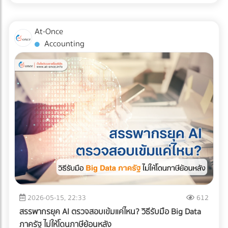
สินค้าอย่างมีกลยุทธ์ หากคุณออกแบบผังคลังสินค้า (Layout)
แน่นอน หรือต้องการบรรทุกให้สูงขึ้นไป (แต่ต้องคลุมผ้าใบให้
ผิดพลาด นั่นหมายถึงระยะเวลาการทำงานที่นานขึ้น พนักงาน
มิดชิด) ✅ สินค้าที่ตอบโจทย์: สินค้าอุปโภคบริโภค (FMCG), ชิ้น
เดินชนกัน สินค้าเสียหาย และกลายเป็น "ต้นทุนแฝง" ที่กัดกินกำไร
At-Once
ส่วนอิเล็กทรอนิกส์ขนาดเล็ก, สินค้า E-Commerce, การย้าย
ของคุณทุกเดือน บทความนี้จะพาเจาะลึกรูปแบบ Layout คลัง
Accounting
ออฟฟิศขนาดเล็ก, หรือการกระจายสินค้าเข้าสู่ตัวเมืองที่ซอย
สินค้า 3 สไตล์ที่ได้รับความนิยมมากที่สุดในระดับสากล เพื่อให้คุณ
แคบ 2. รถบรรทุก 6 ล้อ (ตู้ทึบ / คอก) รถระดับกลางที่เป็น "เดอะ
ตัดสินใจได้ว่า... รูปแบบไหนที่จะช่วยรีดประสิทธิภาพการทำงาน
แบก" ของธุรกิจ SME รองรับน้ำหนักได้ประมาณ 5-7 ตัน ความ
และเหมาะกับธุรกิจของคุณที่สุด! ทำไมการออกแบบ Layout คลัง
ยาวกระบะมีตั้งแต่ 5-7 เมตร สามารถจัดเรียงสินค้าบนพาเลท
สินค้าถึงเป็นเรื่อง "ชี้เป็นชี้ตาย" ? ก่อนจะไปดูรูปแบบ เราต้อง
(Pallet) แล้วใช้โฟล์คลิฟต์ยกขึ้นได้อย่างเป็นระบบ ✅ สินค้าที่ตอบ
เข้าใจก่อนว่าเป้าหมายของการจัด Layout ที่ดีคือการสร้าง
โจทย์: วัสดุก่อสร้างขนาดกลาง, เครื่องใช้ไฟฟ้าขนาดใหญ่, ยาง
Workflow ที่ลื่นไหลที่สุด ตั้งแต่ของมาส่ง (Receiving) ไปจนถึง
รถยนต์, สินค้าเกษตรแปรรูป, หรือการขนย้ายเครื่องจักรโรงงาน
ของออกจากคลัง (Shipping) การออกแบบที่ดีจะช่วยคุณแก้
ขนาดกลาง 3. รถบรรทุก 10 ล้อ พี่ใหญ่แห่งวงการโลจิสติกส์ทาง
ปัญหาเหล่านี้: ลดคอขวด (Bottleneck): รถโฟล์คลิฟต์และ
บก โครงสร้างแชสซี (Chassis) แข็งแกร่ง บรรทุกน้ำหนักได้สูงสุด
พนักงานไม่ต้องรอคิว หรือวิ่งสวนทางกันในทางเดินแคบๆ เพิ่ม
ถึง 15 ตัน (ตามกฎหมายกำหนด) วิ่งทำความเร็วทางไกลข้าม
ความรวดเร็วในการเบิกจ่าย (Picking Speed): สินค้าขายดีอยู่
จังหวัดได้ดีเยี่ยม ✅ สินค้าที่ตอบโจทย์: สินค้าเกษตรกรรมล็อต
ใกล้ สินค้าเคลื่อนไหวช้าอยู่ไกล ช่วยลดระยะเวลาการเดินหาของ
ใหญ่ (ข้าวสาร, น้ำตาล), วัสดุก่อสร้างหนัก (เหล็กเส้น,
เพิ่มความปลอดภัย: ลดอุบัติเหตุระหว่างเครื่องจักรและมนุษย์
ปูนซีเมนต์), สินค้าอุตสาหกรรมหนัก, และเครื่องจักรขนาดใหญ่ 4.
เจาะลึก 3 รูปแบบ Layout คลังสินค้ายอดฮิต การเลือกรูปแบบผัง
2026-05-15, 22:33
612
รถบรรทุกควบคุมอุณหภูมิ (Cold Chain Truck) รถที่ออกแบบมา
คลังสินค้า จะขึ้นอยู่กับรูปทรงของอาคาร ลักษณะสินค้า และ
สรรพากรยุค AI ตรวจสอบเข้มแค่ไหน? วิธีรับมือ Big Data
พิเศษพร้อมเครื่องทำความเย็น สามารถปรับอุณหภูมิได้ตั้งแต่
กระแสการไหลของงาน (Flow) เป็นหลัก ดังนี้ครับ: 1. รูปแบบตัว
ภาครัฐ ไม่ให้โดนภาษีย้อนหลัง
โหมดแช่เย็น (Chilled) ไปจนถึงแช่แข็ง (Frozen) เพื่อรักษาความ