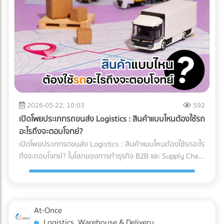
และคำแนะนำสำหรับ Site Manager จากการวางระบบระบายน้ำ
ทำงานของเครื่อง X-ray อย่างไร? เทคโนโลยี X-ray
อย่างรัดกุม โครงการสามารถดำเนินงานต่อได้ 100% ตลอดฤดู
อุตสาหกรรมอาหาร 2026 ใช้ระบบ AI ในการทำ Anomaly
ฝน อายุการใช้งานของเครื่องจักรไม่สั้นลง และไม่มีค่าซ่อมบำรุง
Detection (การตรวจจับความผิดปกติ) แทนที่จะตั้งค่าความหนา
ฉุกเฉิน สรุป 3 ข้อแนะนำก่อนเริ่มงาน: 1. เช็กประวัติน้ำท่วมย้อน
แน่นแบบตายตัว AI จะเรียนรู้ภาพของอาหารที่สมบูรณ์แบบนับ
หลัง 2. เตรียมเนินดินหรือพื้นที่สูงสำหรับจอดเครื่องจักรหลังเลิก
หมื่นภาพ เมื่อเจอสิ่งผิดปกติที่ซ่อนอยู่ในพื้นผิวที่ซับซ้อน (เช่น
งาน 3. จัดทำแผนฉุกเฉินในการอพยพเครื่องจักร กำลังเตรียม
ซีเรียล หรือถั่วรวม) AI จะประมวลผลและคัดแยกได้อย่างแม่นยำ 3
พื้นที่ก่อสร้าง หรือต้องการเช่าเครื่องจักรหนัก หรือวางแผน
เทรนด์ความสามารถใหม่ของระบบ QC อาหารอัตโนมัติ 1. การ
จัดการเรื่องน้ำ? ค้นหาและเปรียบเทียบบริการได้ที่ At-Once
ตรวจจับสิ่งแปลกปลอมความหนาแน่นต่ำ: AI ช่วยให้เครื่องสแกน
แพลตฟอร์มรวมธุรกิจ B2B อันดับหนึ่งของไทย
x-ray ตรวจจับพลาสติกบาง, ยาง, หรือกระดูกอ่อนในเนื้อสัตว์
2026-05-22, 10:03
592
ซึ่งเป็นสิ่งที่รังสี X-ray แบบเดิมมักจะมองข้าม 2. ตรวจสอบบรรจุ
เปิดโพยประเภทรถขนส่ง Logistics : สินค้าแบบไหนต้องใช้รถ
ภัณฑ์และน้ำหนักในขั้นตอนเดียว: เครื่อง X-ray ยุคใหม่สามารถ
อะไรถึงจะตอบโจทย์?
ตรวจสอบรอยซีลรั่ว สินค้าแหว่งหาย และเช็กน้ำหนักรวมไปพร้อม
เปิดโพยประเภทรถขนส่ง Logistics : สินค้าแบบไหนต้องใช้รถอะไร
กับการหาสิ่งแปลกปลอมในเสี้ยววินาที 3. Data Analytics &
ถึงจะตอบโจทย์? ในโลกของการทำธุรกิจ B2B และ Supply Chain
Cloud Monitoring: เชื่อมต่อข้อมูลขึ้น Cloud แบบ Real-time
การขนส่งสินค้าไม่ใช่แค่การนำของจากจุด A ไปส่งที่จุด B แต่คือ
ทำให้ผู้จัดการโรงงานรู้ได้ทันทีว่าของเสียเกิดจากไลน์ผลิตไหน
การต่อสู้กับ "ต้นทุนแฝง" และ "ความปลอดภัยของสินค้า" หลาย
เพื่อแก้ไขปัญหาได้ตรงจุด การอัปเกรดมาใช้เครื่อง X-ray AI จะ
ครั้งที่ฝ่ายจัดซื้อหรือผู้ประกอบการเลือกจ้างรถขนส่งขนาดใหญ่
ช่วยให้โรงงาน วิธีลด False Reject โรงงานอาหาร ได้อย่างเป็น
เกินความจำเป็นเพราะเผื่อเหลือเผื่อขาด จนทำให้ค่าใช้จ่ายบาน
At-Once
รูปธรรม และผ่านมาตรฐานระดับโลกอย่าง HACCP, GMP หรือ
ปลาย หรือบางครั้งเลือกใช้รถผิดประเภทจนสินค้าเสียหายระหว่าง
Logistics, Warehouse & Delivery
BRC ได้ง่ายขึ้น ต้องการอัปเกรดเทคโนโลยีตรวจสอบคุณภาพใน