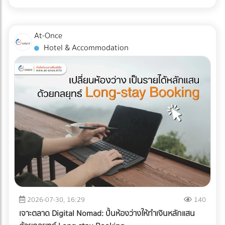
ส่ง Direct Mail ไปหาลูกค้าระดับ VIP พร้อมที่จะฉีกกฎการทำสื่อ
ไม่ได้จำกัดอยู่แค่ "รอยขีดข่วน" หรือ "ของแตกหัก" แต่อาจหมาย
แบบ TOU (Time of Use) ซึ่งช่วงบ่าย (On-Peak) ค่าไฟจะแพง
สิ่งพิมพ์แบบเดิมๆ หรือยัง? เพิ่มขีดความสามารถให้ทีมเซลส์ของ
ถึง "การตั้งค่าที่ผิดเพี้ยน (Calibration Error)" สำหรับผู้นำเข้า
มาก ระบบ AI ใน ESS จะคำนวณและปล่อยไฟจากแบตเตอรี่มาใช้
คุณด้วยสื่อนำเสนอยุคใหม่ ที่ At-once เรามีรวบรวม Digital
เครื่องมือแพทย์ คลินิก หรือโรงพยาบาล ความผิดเพี้ยนเพียง
ในช่วงเวลานี้ เพื่อกดกราฟการใช้ไฟ (Peak Demand) ลง ช่วย
At-Once
Marketing Agency และผู้เชี่ยวชาญด้านการพัฒนา Web-AR
มิลลิเมตรเดียวส่งผลโดยตรงต่อการวินิจฉัยโรคและชีวิตของผู้
ลดค่า Demand Charge ในบิลค่าไฟได้อย่างมหาศาล ปลดล็อก
Hotel & Accommodation
และ 3D Model ที่พร้อมเปลี่ยนโบรชัวร์ของคุณให้กลายเป็น
ป่วย หากเกิดความเสียหายระหว่างขนส่ง นอกจากประกันสินค้า
ข้อจำกัดทางกฎหมายและภาษี: ภาครัฐและ BOI มีการสนับสนุน
พนักงานขายมือทอง ค้นหาพาร์ทเนอร์ที่ใช่ได้เลยวันนี้! ที่นี่!
อาจขาดแล้ว ความน่าเชื่อถือขององค์กรก็จะลดลงทันที บทความ
สิทธิประโยชน์ทางภาษีที่ชัดเจนขึ้น สำหรับการลงทุนด้านพลังงาน
นี้จะพาคุณไปเจาะลึกความเสี่ยง และมาตรฐาน Logistics ที่ธุรกิจ
สะอาดและการจัดการพลังงาน ทำให้ระยะเวลาคืนทุนสั้นลง
เครื่องมือแพทย์ต้องรู้ในปี 2026 ครับ 3 ความเสี่ยงแฝงที่เครื่อง
ประเมินความคุ้มค่า: สรุปแล้วคุ้มทุนหรือไม่? เพื่อความเข้าใจที่
มือแพทย์ต้องเผชิญระหว่างขนส่ง การใช้รถบรรทุกธรรมดาเพื่อ
ชัดเจน ลองดูตารางเปรียบเทียบระหว่างระบบเดิมกับระบบใหม่
ขนส่งอุปกรณ์ที่เปราะบาง ถือเป็นการรับความเสี่ยงที่ได้ไม่คุ้มเสีย
ครับ คำตอบคือ: "คุ้มค่าอย่างแน่นอน" หากโรงงานของคุณจัด
นี่คือ 3 ปัญหาหลักที่มักทำให้อุปกรณ์พังจากภายใน: แรงสั่น
อยู่ในกลุ่มที่มูลค่าความเสียหายจากไฟดับ 1 ครั้ง มีมูลค่าสูง (เช่น
สะเทือน (Vibration & Micro-shocks): เลนส์ เลเซอร์ และ
โรงงานพลาสติก, เซมิคอนดักเตอร์, อาหารแช่แข็ง, ยาและ
เซนเซอร์ภายในอุปกรณ์มีความเปราะบางสูงมาก แรงสั่นสะเทือน
เวชภัณฑ์) การมีระบบ Industrial ESS จะเปรียบเสมือนการซื้อ
จากพื้นถนนที่ไม่ราบเรียบสม่ำเสมอ สามารถทำให้แผงวงจรหลวม
"ประกันภัยความเสี่ยงทางธุรกิจ" ที่แถมโบนัสเป็นการช่วยหั่นค่าไฟ
หรือระบบเซนเซอร์รวนได้โดยที่ภายนอกยังดูปกติสมบูรณ์ การ
ในทุกๆ เดือน ยกระดับโรงงานสู่ความยั่งยืนแบบไม่มีสะดุด ในปี
เปลี่ยนแปลงอุณหภูมิและความชื้น (Temperature & Humidity
2026 การติดตั้ง Solar Cell สำหรับธุรกิจ B2B ไม่ได้จบแค่เรื่อง
Excursions): อุปกรณ์อิเล็กทรอนิกส์ทางการแพทย์หลายชนิดมี
2026-07-30, 16:29
140
การลดค่าไฟ แต่คือการบริหารความเสี่ยง (Risk Management)
ข้อกำหนดเรื่องอุณหภูมิที่ชัดเจน การอยู่ในตู้ขนส่งที่ร้อนอบอ้า
และตอบรับกระแสลดคาร์บอน (ESG/Carbon Footprint) เพื่อ
เจาะตลาด Digital Nomad: ปั้นห้องว่างให้ทำเงินหลักแสน
วนานๆ หรือเจอความชื้นสูง อาจทำให้เกิดสนิม คราบตะกรัน หรือ
รักษาความสามารถในการแข่งขันบนเวทีโลก การออกแบบระบบ