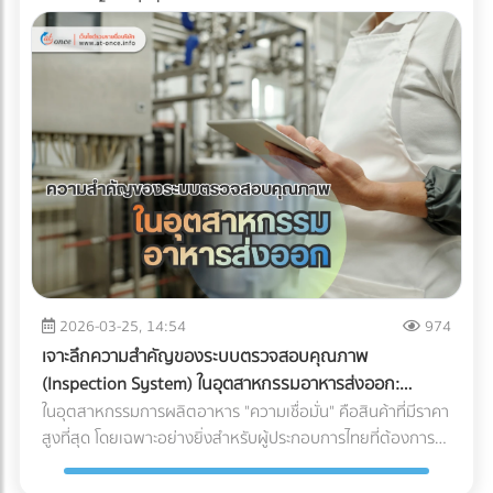
2026-03-25, 14:54
974
เจาะลึกความสำคัญของระบบตรวจสอบคุณภาพ
(Inspection System) ในอุตสาหกรรมอาหารส่งออก:
ปราการด่านสุดท้ายสู่ตลาดโลก
ในอุตสาหกรรมการผลิตอาหาร "ความเชื่อมั่น" คือสินค้าที่มีราคา
สูงที่สุด โดยเฉพาะอย่างยิ่งสำหรับผู้ประกอบการไทยที่ต้องการ
ส่งออกสินค้าไปยังตลาดต่างประเทศที่มีมาตรฐานเข้มงวดอย่าง
สหภาพยุโรป (EU), สหรัฐอเมริกา หรือญี่ปุ่น การมีรสชาติที่ดีอาจ