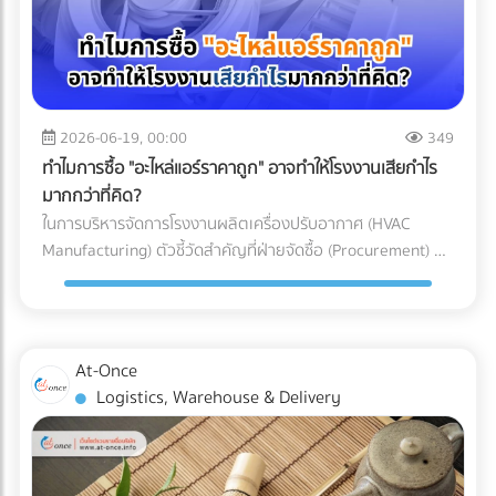
อากาศประสิทธิภาพสูง (HEPA หรือ ULPA Filters) เพื่อดักจับ
เข้าใจเทคโนโลยี Mono-material เพื่อผลักดันให้ธุรกิจของคุณ
ทาง (Restricted Goods Licenses) สินค้าหลายประเภทไม่
อนุภาคขนาดเล็กที่มองไม่เห็นด้วยตาเปล่า สำหรับการผลิต
เติบโตได้อย่างยั่งยืน ทั้งในแง่ของผลกำไรและการดูแลโลกใบนี้
สามารถนำเข้าได้ทันทีแม้จะจ่ายภาษีครบแล้วก็ตาม แต่ต้องมีใบ
พลาสติก Medical Grade (เช่น กระบอกฉีดยา, สายน้ำเกลือ,
การเลือกบรรจุภัณฑ์อาหารแช่แข็งที่ตอบโจทย์ทั้งนโยบาย ESG
อนุญาตจากหน่วยงานที่เกี่ยวข้อง เช่น อย. (FDA), มอก. (TISI),
หรือชิ้นส่วนรากฟันเทียม) มาตรฐานห้องปลอดเชื้อที่นิยมใช้มักจะ
และความปลอดภัยทางวิศวกรรม ไม่ใช่เรื่องที่ควรลองผิดลองถูก
หรือกรมวิชาการเกษตร ความเสี่ยง: หากธุรกิจสั่งของเข้ามาถึง
อ้างอิงตามมาตรฐาน ISO 14644-1 โดยระดับที่พบได้บ่อยใน
คุณต้องการพาร์ทเนอร์ที่มีความเชี่ยวชาญตัวจริง เพื่อมาช่วย
ท่าเรือแล้วเพิ่งทราบว่าต้องใช้ใบอนุญาต สินค้าจะถูกอายัดไว้ที่
โรงงานผลิตเครื่องมือแพทย์คือ ISO Class 7 และ ISO Class 8
2026-06-19, 00:00
349
ลดความเสี่ยง ป้องกันสินค้าเสียหาย และควบคุมต้นทุนของ
ท่าเรือทันที สิ่งที่ตามมาคือ ค่าเสียเวลาพื้นที่ท่าเรือ
ซึ่งมีการจำกัดจำนวนอนุภาคในอากาศอย่างรัดกุม เพื่อให้มั่นใจว่า
โรงงาน ไม่ต้องเสียเวลาค้นหาซัพพลายเออร์ทีละเจ้าให้เหนื่อย
ทำไมการซื้อ "อะไหล่แอร์ราคาถูก" อาจทำให้โรงงานเสียกำไร
(Demurrage) และ ค่าเสียเวลาตู้ (Detention) ที่วิ่งเดินหน้าทุกวัน
ชิ้นงานจะสะอาดที่สุด 3 เหตุผลที่ Cleanroom ขาดไม่ได้ในการ
เพราะที่ At-Once เราได้รวบรวมรายชื่อบริษัทและโรงงานชั้นนำ
มากกว่าที่คิด?
(มักเริ่มต้นที่หลักพันและพุ่งสูงขึ้นเรื่อยๆ ต่อตู้ต่อวัน) หากขอใบ
ผลิตอุปกรณ์การแพทย์ ทำไมโรงงานรับฉีดพลาสติก (Injection
กว่า 1,000 แห่งที่ให้บริการเกี่ยวข้องกับบรรจุภัณฑ์อย่างครบ
ในการบริหารจัดการโรงงานผลิตเครื่องปรับอากาศ (HVAC
อนุญาตไม่ทัน สินค้านั้นอาจถูกบังคับส่งกลับประเทศต้นทางหรือ
Molding) ทั่วไป ถึงไม่สามารถผลิตอุปกรณ์การแพทย์ได้? คำ
วงจรไว้ให้คุณแล้ว คลิกที่นี่!
Manufacturing) ตัวชี้วัดสำคัญที่ฝ่ายจัดซื้อ (Procurement) มัก
ถูกทำลายทิ้ง เปรียบเทียบชัดๆ: ทำเอง vs. ใช้ผู้เชี่ยวชาญ เพื่อชี้
ตอบอยู่ในความเข้มงวด 3 ประการดังต่อไปนี้: 1. การควบคุม
ถูกกดดันเสมอคือ "การลดต้นทุน (Cost Reduction)" เพื่อเพิ่ม
ให้เห็นภาพชัดเจนว่าทำไมการจ้าง Freight Forwarder หรือ
ปริมาณเชื้อจุลินทรีย์ (Bioburden Control) ก่อนที่อุปกรณ์
อัตรากำไรขั้นต้นให้กับองค์กร การมองหาซัพพลายเออร์ที่เสนอ
ตัวแทนออกของที่ได้มาตรฐาน จึงเป็นการลงทุนที่คุ้มค่ากว่า ลอง
พลาสติกจะถูกส่งไปฆ่าเชื้อด้วยรังสีแกมมา (Gamma) หรือก๊าซ
ราคา "ชิ้นส่วนอะไหล่ (AC Parts)" ได้ถูกที่สุด จึงดูเหมือนจะเป็น
พิจารณาตารางเปรียบเทียบนี้: บทสรุป: การป้องกันย่อมถูกกว่า
เอทิลีนออกไซด์ (EtO) อุปกรณ์เหล่านั้นจะต้องมีปริมาณเชื้อ
ทางออกที่สมเหตุสมผล... แต่ในโลกของการผลิตระดับ
การตามแก้ปัญหา ในอุตสาหกรรมโลจิสติกส์ มีประโยคคลาสสิกที่
At-Once
จุลินทรีย์เริ่มต้น (Bioburden) ต่ำที่สุดเท่าที่จะทำได้ การผลิตชิ้น
อุตสาหกรรม การตัดสินใจด้วย "ราคาป้าย" เพียงอย่างเดียว
ว่า "ปัญหาหน้าด่านศุลกากร เป็นปัญหาที่จ่ายแพงที่สุด" การ
Logistics, Warehouse & Delivery
ส่วนพลาสติกภายใน Cleanroom จะช่วยลดความเสี่ยงที่
อาจนำมาซึ่ง "ต้นทุนแฝง (Hidden Costs)" มหาศาลที่กัดกินกำไร
ทำงานร่วมกับ Freight Forwarder ที่มีประสบการณ์ ไม่ใช่แค่การ
แบคทีเรีย เชื้อรา หรือไวรัส จะเกาะติดลงบนผิวของพลาสติก ซึ่ง
ของบริษัทในระยะยาวโดยที่คุณไม่รู้ตัว 3 ต้นทุนแฝงสุดอันตราย
จ้างคนมาเดินเอกสาร แต่คือการจ้าง "ที่ปรึกษาทางกฎหมายและผู้
ช่วยให้กระบวนการฆ่าเชื้อในขั้นตอนสุดท้ายมีประสิทธิภาพ
จากการใช้อะไหล่แอร์ที่ไม่ได้มาตรฐาน การประกอบเครื่องปรับ
บริหารความเสี่ยง" ให้กับซัพพลายเชนของคุณ พวกเขาจะทำ
สมบูรณ์แบบ 100% 2. การป้องกันอนุภาคแปลกปลอม
อากาศหนึ่งเครื่องประกอบไปด้วยชิ้นส่วนกลไก (Mechanical
หน้าที่เป็นเกราะป้องกัน สแกนความผิดพลาดตั้งแต่ก่อนที่สินค้าจะ