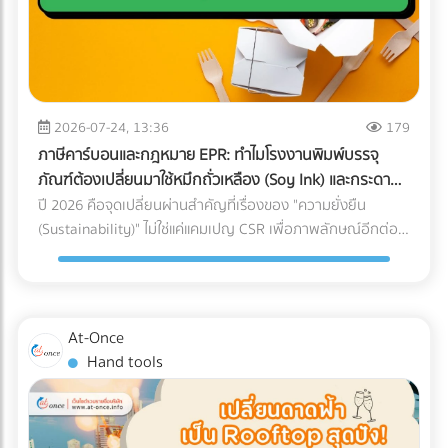
เงินว่า "ขาดทุน" หรือ "กำไรน้อยมาก" ต่อเนื่อง 3-5 ปี แต่
กับใครก็ได้ การหาบริษัท Logistics (3PL) ที่มีรถขนส่งแบบ Air-
คุณหาทีมที่ใช่! การปรับเปลี่ยนโครงสร้างราคา สร้าง Landing
กรรมการบริษัทกลับมีการซื้อทรัพย์สินขนาดใหญ่ เช่น รถสปอร์ต
Ride Suspension พร้อมทีมงานที่ผ่านการอบรมมาตรฐาน
Page ที่มี Conversion Rate สูง และการยิงโฆษณาเจาะตลาด
อสังหาริมทรัพย์ หรือมีการโอนเงินออกไปยังบัญชีส่วนตัวบ่อย
White Glove Service ไม่ใช่เรื่องง่ายและต้องใช้เวลาในการตรวจ
ต่างชาติ ต้องอาศัยความเชี่ยวชาญเฉพาะทาง หากทีม In-house
ครั้ง AI จะประเมินว่านี่คือการโยกเงินบริษัท (Siphoning) หรือการ
สอบประวัติอย่างละเอียด ลดความเสี่ยงและประหยัดเวลาของฝ่าย
ของโรงแรมคุณมีงานล้นมืออยู่แล้ว การใช้บริการ Outsource คือ
ปกปิดรายได้ 3. สินค้าคงเหลือ (Inventory) ในงบ ไม่สอดคล้อง
จัดซื้อ ด้วยการค้นหาและเปรียบเทียบบริษัทขนส่งเฉพาะทาง
ทางออกที่รวดเร็วและคุ้มค่าที่สุด อย่าปล่อยให้ห้องพักต้องว่าง
กับความเป็นจริง นี่คือจุดตายของธุรกิจซื้อมาขายไป หากยอด
2026-07-24, 13:36
179
สำหรับเครื่องมือแพทย์ (Healthcare Logistics) ที่ได้มาตรฐาน
เปล่าในช่วง Low Season! ยกระดับการตลาดโรงแรมของคุณวัน
ขายของคุณน้อย แต่การสั่งซื้อวัตถุดิบหรือนำเข้าสินค้ามีปริมาณ
สากล ได้ฟรีที่ At-once แพลตฟอร์มรวบรวมธุรกิจ B2B ชั้นนำ
ภาษีคาร์บอนและกฎหมาย EPR: ทำไมโรงงานพิมพ์บรรจุ
นี้ เข้ามาค้นหาพาร์ทเนอร์ที่เชี่ยวชาญบน At-once แพลตฟอร์ม
มหาศาลจน "สต็อกบวม" ผิดปกติ สรรพากรจะตั้งข้อสงสัยว่า
ของประเทศไทย
ภัณฑ์ต้องเปลี่ยนมาใช้หมึกถั่วเหลือง (Soy Ink) และกระดาษ
รวบรวมบริษัท B2B ชั้นนำของไทย เรามีตัวเลือกให้คุณครบจบใน
คุณแอบขายสินค้าแบบไม่มีใบกำกับภาษี (ขายของเถื่อน/ขายตัด
FSC
ปี 2026 คือจุดเปลี่ยนผ่านสำคัญที่เรื่องของ "ความยั่งยืน
ที่เดียว: Digital Marketing Agency: ผู้เชี่ยวชาญด้านการวาง
ราคา) 4. ค่าใช้จ่ายเบ็ดเตล็ดและค่ารับรองพุ่งสูงปรี๊ด การยัด
(Sustainability)" ไม่ใช่แค่แคมเปญ CSR เพื่อภาพลักษณ์อีกต่อ
กลยุทธ์และยิงแอดเจาะตลาดต่างชาติ Web Developer / UX-UI
"รายจ่ายส่วนตัว" เข้ามาเป็น "ค่าใช้จ่ายบริษัท" เป็นเรื่องที่ AI จับ
ไป แต่กลายเป็น "กำแพงภาษี" และ "ข้อกีดกันทางการค้า" ที่ส่ง
Designer: ทีมสร้าง Landing Page และระบบ Direct Booking
ทางได้ง่ายมาก หากหมวดหมู่ค่ารับรอง ค่าเดินทาง หรือค่าใช้จ่าย
ผลกระทบต่อต้นทุนของธุรกิจ B2B โดยตรง โดยเฉพาะกฎหมาย
ที่ลื่นไหล SEO Specialist: ช่วยให้เว็บไซต์โรงแรมของคุณติดหน้า
เบ็ดเตล็ด มีสัดส่วนที่สูงผิดปกติเมื่อเทียบกับรายได้รวมของ
EPR (Extended Producer Responsibility) ที่บีบให้เจ้าของ
แรก Google เมื่อ Nomad ค้นหาที่พัก พร้อมเปลี่ยนยอดวิวให้
บริษัท (Benchmarking) เตรียมตัวรับจดหมายเชิญพบเจ้าหน้าที่
แบรนด์ต้องรับผิดชอบต่อซากบรรจุภัณฑ์ของตนเอง หากโรงงาน
เป็นยอดจองหรือยัง? เข้ามาเปรียบเทียบผลงานและติดต่อเอเจน
At-Once
ได้เลย 5. ทำธุรกรรมคริปโตฯ หรือ Digital Assets โดยไม่ลง
ของคุณผลิตบรรจุภัณฑ์ที่รีไซเคิลยาก หรือปล่อยคาร์บอนสูง
ซี่ระดับมืออาชีพได้ฟรีทันทีที่ At-once ให้เราเป็นสะพานเชื่อมธุรกิจ
Hand tools
บัญชี การรับชำระค่าสินค้าจากคู่ค้าต่างประเทศด้วย
ลูกค้ารายใหญ่ระดับโลกจะตัดคุณออกจาก Supply Chain ทันที
คุณสู่ความสำเร็จ!
Cryptocurrency แล้วไม่แปลงค่าเงินมาบันทึกเป็นรายได้ หรือโอน
นี่คือเหตุผลว่าทำไมการเปลี่ยนมาใช้วัสดุรักษ์โลกจึงเป็นทางรอด
เข้ากระเป๋าส่วนตัว ถือเป็นการหลบเลี่ยงภาษีที่ปัจจุบันสรรพากร
เดียว ทำไมต้องเป็นกระดาษ FSC และ หมึกถั่วเหลือง (Soy Ink)?
ร่วมมือกับกระดานเทรด (Exchange) เพื่อตรวจสอบร่องรอย
เมื่อพูดถึงการพิมพ์บรรจุภัณฑ์ องค์ประกอบหลักที่ถูกเพ่งเล็งคือ