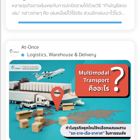
U (U-Shaped Layout) นี่คือรูปแบบที่ได้รับความนิยม "สูงที่สุด"
หลายธุรกิจอาจคุ้นเคยกับการปกปิดรายได้ด้วยวิธี “ทำบัญชีสอง
สดใหม่และคุณภาพของสินค้าตลอดเส้นทาง ✅ สินค้าที่ตอบ
ในวงการโลจิสติกส์ จุดเด่นคือจุดรับสินค้าเข้า (Receiving) และจุด
เล่ม” กล่าวง่ายๆ คือ เล่มหนึ่งมีไว้ใช้จริง ส่วนอีกเล่มเอาไว้โชว์เพื่อ
โจทย์: อาหารทะเล, เนื้อสัตว์สด, ผักผลไม้ส่งออก, ยารักษาโรค,
จ่ายสินค้าออก (Shipping) จะอยู่ฝั่งเดียวกันของอาคาร โดย
เลี่ยงการเสียภาษี แต่ปัจจุบันวิธีนี้ทำได้ยากขึ้นมากในยุคที่กรม
วัคซีน, และเครื่องสำอางบางชนิดที่ไวต่อความร้อน 5. รถหัวลาก
กระแสการทำงานจะไหลเป็นรูปตัว U ตั้งแต่การรับของ เก็บเข้าชั้น
สรรพากรตรวจสอบภาษีด้วย AI และ Big Data ที่ทำงานตลอด
/ รถเทรลเลอร์ (Trailer) รถสำหรับลากจูงที่ไม่มีกระบะบรรทุกใน
วาง หยิบสินค้า และนำไปแพ็กเพื่อจัดส่ง ข้อดี: ใช้พื้นที่ประตูและ
24 ชั่วโมง จากเดิมที่ต้องใช้ “เจ้าหน้าที่” ในการสุ่มตรวจเอกสาร
ตัว แต่ใช้สำหรับลาก "ตู้คอนเทนเนอร์" (Container) หรือหาง
ลานจอดรถร่วมกันได้คุ้มค่าที่สุด พนักงานและรถโฟล์คลิฟต์
แบบ Manual ในวันนี้ เราไม่อาจใช้วิธีเดิมในการหลีกเลี่ยงภาษีได้
พ่วงแบบเรียบ (Flatbed) ทนทานต่อการบรรทุกของที่หนักมาก
At-Once
สามารถโยกย้ายไปช่วยงานทั้งฝั่งรับและฝั่งจ่ายได้ง่าย (Cross-
อีกต่อไป เพราะระบบไม่ได้ดูแค่สิ่งที่คุณยื่น แต่ดู "สิ่งที่คนอื่นยื่น
และยาวเป็นพิเศษ ✅ สินค้าที่ตอบโจทย์: สินค้านำเข้า-ส่งออกที่
Logistics, Warehouse & Delivery
docking ทำได้สะดวก) ข้อควรระวัง: อาจเกิดความแออัดบริเวณ
เกี่ยวกับคุณด้วย" คำถามสำคัญคือ... ธุรกิจของคุณพร้อมรับมือ
บรรจุในตู้คอนเทนเนอร์ (ไปรับ/ส่งที่ท่าเรือหรือท่าอากาศยาน),
ประตูเข้า-ออก หากมีการรับและส่งสินค้าพร้อมกันในปริมาณ
กับการถูกตรวจสอบหรือยัง? ในวันที่ข้อมูลทางการเงินทุกเส้น
ท่อเหล็กขนาดใหญ่, โครงสร้างเหล็กสะพาน, หรือรถยนต์ 3 เช็
มากๆ เหมาะกับใคร?: ธุรกิจ SME, ธุรกิจที่มีพื้นที่อาคารจำกัด,
ทางเชื่อมโยงถึงกัน 3 วิธีเตรียมพร้อมรับมือ ให้ธุรกิจปลอดภัย
กลิสต์ฉบับย่อ: ถามตัวเองก่อนตัดสินใจจ้างรถขนส่งเหมาคัน
คลังสินค้าที่เน้นการกระจายสินค้าทั่วไป (FMCG) 2. รูปแบบตัว I
จาก "ภาษีย้อนหลัง" นี่คือ 3 ตัววิธีปรับตัวสำคัญ ที่เจ้าของธุรกิจ
สินค้าคืออะไร มีน้ำหนักและปริมาตร (คิว) เท่าไหร่? (เพื่อเลือกรถที่
(I-Shaped / Through Layout) รูปแบบนี้คือการเดินทางเป็น
ต้องเริ่มทำตั้งแต่วันนี้ เพื่อสร้างภูมิคุ้มกันให้บริษัทปลอดภัยจาก
รับน้ำหนักได้พอดี ไม่เหลือพื้นที่ว่างให้เสียเงินฟรี) จุดขึ้น-ลง
"เส้นตรง" จุดรับสินค้าจะอยู่หัวอาคาร และจุดจ่ายสินค้าจะอยู่ท้าย
ฝันร้ายเรื่องภาษีย้อนหลัง: 1. บังคับใช้ "บัญชีเล่มเดียว" (Single
สินค้า มีข้อจำกัดไหม? (เช่น ซอยแคบ รถ 6 ล้อเข้าไม่ได้ หรือมี
อาคารฝั่งตรงข้ามกัน สินค้าจะไหลไปในทิศทางเดียวแบบไม่มีการ
Account) อย่างเคร่งครัด หมดยุคของการทำ "บัญชีเล่มหนึ่งยื่น
เครื่องโฟล์คลิฟต์สำหรับโหลดของหรือไม่) ต้องการบริการเสริม
ย้อนกลับ ข้อดี: ลดความสับสนและการวิ่งสวนทางกันได้อย่าง
สรรพากร บัญชีเล่มสองเก็บไว้ดูเอง" แล้ว เพราะข้อมูลเงินสดที่
อะไรบ้าง? (เช่น ต้องการพนักงานยกของด้วย หรือต้องการ
เด็ดขาด กระบวนการทำงานไหลลื่นมาก (Straight-line flow) ลด
เข้าบัญชีธนาคาร ข้อมูลค่าน้ำค่าไฟ หรือข้อมูลการนำเข้าสินค้า
ประกันภัยสินค้ามูลค่าสูงครอบคลุมเพิ่มเติม) สรุป การเลือก
อุบัติเหตุบริเวณคอขวด ข้อควรระวัง: ต้องใช้อาคารที่มีความยาว
ถูกเชื่อมโยงถึงกันหมด การจงใจทำรายได้ให้ต่ำกว่าความเป็นจริง
ประเภทรถขนส่งให้ตรงกับงาน ไม่เพียงแต่ช่วยปกป้องสินค้าให้ถึง
มาก และต้องใช้พื้นที่ภายนอก (ลานจอดรถ) ทั้ง 2 ฝั่งของอาคาร
จะทำให้ตัวเลขในงบการเงินขัดแย้งกันเองจนกลายเป็นเป้าหมาย
มือลูกค้าอย่างปลอดภัย แต่ยังเป็นกลยุทธ์สำคัญที่ช่วยให้ฝ่ายจัด
ทำให้สิ้นเปลืองพื้นที่โดยรอบ เหมาะกับใคร?: โรงงานอุตสาหกรรม