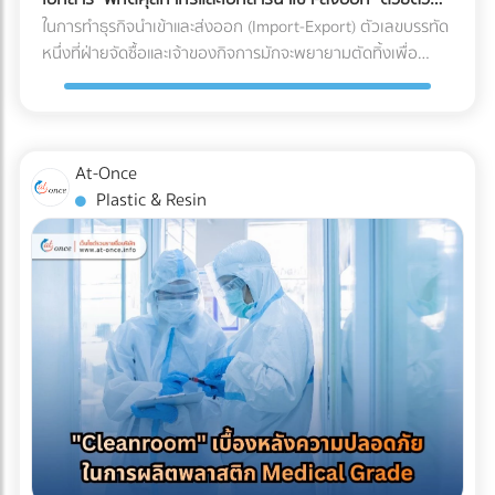
ร่อน (Spalling Concrete) ฝ้าเพดานชั้นล่างพังทลาย: น้ำที่ซึม
"รีไซเคิลไม่ได้" ในขณะที่หากคุณเปลี่ยนไปใช้พลาสติกชีวภาพที่
เอง
ในการทำธุรกิจนำเข้าและส่งออก (Import-Export) ตัวเลขบรรทัด
ลงมาจะหยดใส่ฝ้าเพดานชั้นล่าง ทำให้ฝ้าเกิดรอยด่าง เป็นเชื้อรา
ย่อยสลายได้ (เช่น PLA) วัสดุเหล่านี้มักจะเปราะบาง ทนความเย็น
หนึ่งที่ฝ่ายจัดซื้อและเจ้าของกิจการมักจะพยายามตัดทิ้งเพื่อ
หรือทะลุพังลงมา ทำลายเฟอร์นิเจอร์และระบบไฟที่เพิ่งทำใหม่
จัดไม่ได้ ถุงจะกรอบและแตกหักง่ายมากเมื่อเจออุณหภูมิติดลบ
ประหยัดต้นทุนคือ "ค่าบริการตัวแทนออกของ (Customs
ทั้งหมด ค่าซ่อมแซมที่แพงกว่าค่าป้องกัน: หากเกิดน้ำรั่วซึม คุณ
แถมยังมีอัตราการซึมผ่านของไอน้ำ (WVTR) สูง ทำให้อาหารสูญ
Broker) หรือ Freight Forwarder" หลายองค์กรมีความเชื่อว่า
จะต้องเสียเงินรื้อถอนพื้นดาดฟ้าที่เพิ่งตกแต่งเสร็จทั้งหมดออก
เสียน้ำหนักและคุณภาพอย่างรวดเร็ว 3 กลยุทธ์รักษาสมดุล: รักษ์
การจัดการจองเรือและเดินพิธีการศุลกากรด้วยตัวเองเป็นเพียง
เพื่อมาซ่อมแซมรอยรั่ว ซึ่งเป็นต้นทุนที่แพงกว่าการทำระบบกันซึม
โลกได้ โดย Shelf Life อาหารแช่แข็งไม่พัง หากโรงงานของคุณ
งานเอกสาร (Paperwork) ทั่วไปที่ใครๆ ก็ทำได้ แต่ในความเป็น
ตั้งแต่แรกหลายเท่าตัว เลือกระบบกันซึมดาดฟ้าอย่างไรให้จบ
At-Once
ต้องการเดินหน้าเรื่อง Eco-packaging ในอุตสาหกรรมอาหารแช่
จริง โลกของการค้าระหว่างประเทศถูกผูกมัดด้วยกฎหมายและข้อ
ปัญหา? ก่อนที่จะเริ่มงานตกแต่ง (Finishing) พื้นผิวดาดฟ้า คุณ
Plastic & Resin
แข็ง นี่คือทางออกที่แบรนด์ชั้นนำระดับโลกกำลังปรับใช้: 1. เปลี่ยน
บังคับที่ซับซ้อน การพยายามประหยัดงบหลักพันในการจ้างผู้
ควรลงทุนกับการทำ ระบบกันซึม (Waterproofing System) ที่มี
ผ่านสู่ Mono-material PE (พลาสติกชนิดเดียวที่เกิดมาเพื่อ
เชี่ยวชาญ อาจนำไปสู่ "ต้นทุนแฝงและค่าปรับหลักล้าน" ที่สามารถ
คุณภาพ โดยประเภทที่นิยมใช้สำหรับดาดฟ้ามีดังนี้: อะคริลิกกัน
ความเย็น) วงการอุตสาหกรรมอาหารแช่แข็งในปี 2026 กำลังมุ่ง
ทำให้ธุรกิจสะดุดจนถึงขั้นวิกฤตได้ นี่คือบทเรียนราคาแพงและ
ซึม (Acrylic Waterproof): เหมาะสำหรับดาดฟ้าทั่วไปที่มีการ
หน้าไปที่โครงสร้าง Mono-material PE (Polyethylene) คือการ
ความเสี่ยงระดับโครงสร้าง ที่ธุรกิจต้องแบกรับเมื่อตัดสินใจ
สัญจรไม่หนักมาก มีความยืดหยุ่น ทนทานต่อรังสียูวี และช่วย
ใช้พลาสติกตระกูล PE ทั้งหมดมาทำเป็นถุง เนื่องจาก PE มีจุด
จัดการเอกสารและพิกัดศุลกากรด้วยตัวเอง 3 สิ่งที่ไม่อยากให้เกิด
สะท้อนความร้อนได้ดี โพลียูรีเทนกันซึม (PU Waterproof): เหมาะ
เด่นเรื่องการทนความเย็นจัดได้ดี ไม่กรอบแตก และที่สำคัญคือ
เมื่อการจัดการเอกสารศุลกากรผิดพลาด 1. การสำแดง "พิกัด
สำหรับพื้นที่ที่มีน้ำขัง หรือดาดฟ้าที่ต้องการปูพื้นกระเบื้อง/ไม้
สามารถนำไปรีไซเคิลเข้าสู่ระบบเศรษฐกิจหมุนเวียน (Circular
ศุลกากร (HS Code)" ผิดพลาด HS Code (Harmonized
เทียมทับ มีความยืดหยุ่นสูงมาก ทนต่อรอยแตกร้าวของอาคารได้
Economy) ได้ 100% ตอบโจทย์กฎหมายต่างประเทศได้ทันที 2.
System Code) คือรหัสตัวเลขสากลที่ใช้แยกประเภทสินค้าทั่วโลก
ดีเยี่ยม ป้องกันน้ำซึมผ่านได้ 100% บทสรุป การรีโนเวทดาดฟ้าให้
ใช้เทคโนโลยี MDO-PE อัปเกรดความเหนียวและป้องกันรอยเจาะ
ซึ่งรหัสนี้จะเป็นตัวกำหนดอัตราภาษีนำเข้า-ส่งออกที่ธุรกิจต้อง
เป็น Rooftop ที่สวยงามและสร้างกำไรให้ธุรกิจ เป็นไอเดียที่ยอด
ทะลุ เพื่อแก้ปัญหาเรื่องความแข็งแรง โรงงานบรรจุภัณฑ์ยุคใหม่จะ
จ่าย การตีความ HS Code ไม่ใช่เรื่องตรงไปตรงมา สินค้าหนึ่งชิ้น
เยี่ยม แต่รากฐานที่สำคัญที่สุดของความสวยงามนั้นคือ "ความ
ใช้เทคโนโลยี MDO (Machine Direction Orientation) ในการยืด
อาจเข้าข่ายพิกัดได้หลายหมวดหมู่ขึ้นอยู่กับวัสดุหรือการใช้งาน
ปลอดภัยและโครงสร้างที่ปกป้องอาคารได้" การให้ความสำคัญกับ
ฟิล์ม PE ให้มีความแข็งแรง แกร่งขึ้น และทนต่อการเจาะทะลุ