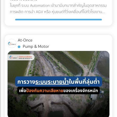
(Refrigerated Truck) ทันที เพื่อนำไปจัดเก็บในคลังสินค้าปรับ
ค่าน้ำมันและค่าล่วงเวลา (OT) ของคนขับรถ เลือกบริษัทรถเช่าที่
ในยุคที่ ระบบ Automation เข้ามามีบทบาทสำคัญในอุตสาหกรรม
อากาศของโรงงาน รอการเบิกจ่ายเข้าสู่สายพานการผลิตต่อไป
จดทะเบียนนิติบุคคล: ข้อนี้สำคัญที่สุด! เพื่อให้สามารถออก ใบ
การผลิต การนำ AGV หรือ หุ่นยนต์ที่วิ่งเคลื่อนที่ไปทั่วโรงงาน
ผลตอบแทนของการลงทุนใน Cold Chain สำหรับโรงงาน F&B
กำกับภาษีค่าเช่ารถ และทำเอกสารหัก ณ ที่จ่ายได้อย่างถูกต้อง
เข้ามาใช้งาน แต่คำถามที่วิศวกรและผู้จัดการโรงงานต้องตอบให้
หลายองค์กรอาจมองว่าค่าใช้จ่ายในระบบ Cold Chain Logistics
ตามกฎหมาย เช็กลิสต์เอกสารที่ HR และจัดซื้อต้องเตรียมให้ฝ่าย
ได้คือ... เราจะ วิธีเตรียมพื้นที่สำหรับ AGV อย่างไร เพื่อให้ ความ
นั้นสูงกว่าการขนส่งปกติ 20-30% แต่หากประเมินถึง ความคุ้มค่า
บัญชี: ใบเสนอราคา ใบกำกับภาษี เอกสารหัก ณ ที่จ่าย รายชื่อ
ปลอดภัยในโรงงาน อยู่ในระดับสูงสุด และมนุษย์สามารถทำงาน
รวม (Total Cost of Ownership) การลงทุนนี้คือการป้องกัน
พนักงานที่เข้าร่วม กำหนดการเดินทาง กำลังมองหาบริษัทรถเช่า
ร่วมกันได้อย่างไร้กังวล? 4 สิ่งที่โรงงานต้องเตรียม เมื่อเปลี่ยน
ความเสี่ยงที่คุ้มค่า: ลดอัตราของเสีย (Zero False Reject):
At-Once
เหมาคันสำหรับทริปต่อไปอยู่หรือเปล่า? เปรียบเทียบราคาและ
มาใช้ระบบรถลำเลียงอัตโนมัติ (AGV) การนำรถลำเลียงสินค้า
ป้องกันปัญหาสินค้าไม่ได้สเปก (Out of Spec) เมื่อมาถึงโรงงาน
Pump & Motor
ค้นหาบริษัทให้ เช่ารถบัสนิติบุคคล ที่เชื่อถือได้ ออกใบกำกับภาษี
อัตโนมัติ (AGV) เข้ามาใช้วิ่งส่งของในคลังสินค้าช่วยลดแรงงาน
ซึ่งหากสีหรือกลิ่นเพี้ยนไป ฝ่าย QA/QC จะต้องตีกลับสินค้าทั้ง
ได้ 100% บนแพลตฟอร์ม At-Once ได้เลย
ได้มหาศาล แต่เนื่องจากหุ่นยนต์ประเภทนี้มีการเคลื่อนที่ตลอด
แบตช์ ทำให้เสียทั้งเงินและเวลา ความเสถียรของผลิตภัณฑ์
เวลา การเตรียมพื้นที่จึงต้องรัดกุมเป็นพิเศษ: เคลียร์สิ่งกีดขวาง
(Product Consistency): การใช้วัตถุดิบที่คุณภาพคงที่ ช่วยให้
และทำพื้นผิวให้เรียบ: ระบบนำทาง AGV ไม่ว่าจะเป็นแบบแถบแม่
โรงงานควบคุมมาตรฐานของสินค้าสำเร็จรูป (End-product) ได้
เหล็กหรือระบบนำทางด้วยเลเซอร์ (LiDAR) จะทำงานได้ดีที่สุดบน
ง่ายขึ้น ไม่ว่าจะเป็นเครื่องดื่มบรรจุขวด หรือเบเกอรี่ สีและรสชาติ
พื้นผิวที่เรียบ ไม่มีหลุมบ่อ และไม่มีเศษขยะบดบังเซนเซอร์ที่ตัวรถ
จะเหมือนเดิมทุกรอบการผลิต ยืดอายุการจัดเก็บ (Extended
กำหนดทางวิ่งและจัดระเบียบ Traffic: ต้องระบุเส้นทางการวิ่งของ
Shelf Life): มัทฉะที่ถูกควบคุมอุณหภูมิมาอย่างดีตั้งแต่ต้นทาง
AGV ให้ชัดเจน โดยเว้นระยะห่างจากทางเดินของมนุษย์
จะมีอายุการจัดเก็บในคลังสินค้าของโรงงานได้นานขึ้น ช่วยให้ฝ่าย
(Pedestrian Walkway) อย่างน้อย 0.5 เมตรตามมาตรฐาน และ
จัดซื้อบริหารจัดการรอบการสั่งซื้อ (Lead Time) ได้อย่างยืดหยุ่น
ต้องมีป้ายเตือนในจุดตัดหรือทางแยกที่หุ่นยนต์ต้องวิ่งผ่าน จัด
บทสรุป คุณภาพของเครื่องดื่มหรืออาหารรสมัทฉะ ไม่ได้เริ่มต้นที่
พื้นที่สถานีชาร์จไฟอัตโนมัติ (Charging Zone): รถ AGV ยุคใหม่
สายพานการผลิตในโรงงาน แต่เริ่มต้นตั้งแต่การเลือกใช้วัตถุดิบ