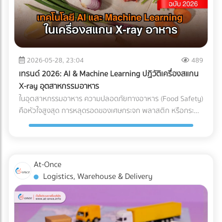
แต่ทุกชั่วโมงที่รถขุดหรือรถเบคโฮต้องจอดนิ่งสนิท นั่นหมายถึง
ค่าแรงคนงานที่เสียเปล่า ค่าเช่าเครื่องจักรที่บานปลาย และความ
เสี่ยงที่จะโดนค่าปรับจากความล่าช้าในการส่งมอบโครงการ การ
ลงทุนวางระบบระบายน้ำที่ได้มาตรฐานตั้งแต่เนิ่นๆ จึงเป็นการซื้อ
ความเสี่ยงที่คุ้มค่าที่สุด กรณีศึกษาจำลอง: การวางระบบระบาย
2026-05-28, 23:04
489
น้ำพื้นที่ก่อสร้าง ในการแก้ปัญหาไซต์งานพื้นที่เสี่ยง บริษัทผู้รับ
เทรนด์ 2026: AI & Machine Learning ปฏิวัติเครื่องสแกน
เหมางานโยธาระบายน้ำ จะแบ่งการทำงานออกเป็น 2 เฟสหลัก:
X-ray อุตสาหกรรมอาหาร
เฟสที่ 1: การสำรวจและประเมินพื้นที่ (Site Assessment) ทีม
ในอุตสาหกรรมอาหาร ความปลอดภัยทางอาหาร (Food Safety)
วิศวกรทำการสำรวจแผนที่ความสูง (Topographic Survey)
คือหัวใจสูงสุด การหลุดรอดของเศษกระจก พลาสติก หรือกระดูก
เพื่อหาจุดต่ำสุดของพื้นที่ และประเมินทิศทางการไหลของน้ำตาม
ชิ้นเล็กๆ เพียงชิ้นเดียว อาจนำไปสู่การเรียกคืนสินค้า (Product
ธรรมชาติ เฟสที่ 2: การออกแบบและติดตั้งระบบระบายน้ำ
Recall) ที่สร้างความเสียหายมหาศาล แม้โรงงานส่วนใหญ่จะใช้
(System Design) ร่องน้ำรอบไซต์ (Perimeter Drains): ขุดร่อง
เครื่อง X-ray อาหาร อยู่แล้ว แต่ปัญหาที่มักพบคือ การคัดทิ้งผิด
น้ำล้อมรอบพื้นที่เพื่อดักจับน้ำจากภายนอกไม่ให้ไหลเข้ามาในไซต์
พลาด (False Reject) ซึ่งทำให้สูญเสียอาหาร (Food Waste)
At-Once
งาน ระบบระบายน้ำใต้ดิน (Subsurface Drainage): วางท่อเจาะรู
และเสียต้นทุน ในปี 2026 AI ตรวจสอบคุณภาพ และ Machine
Logistics, Warehouse & Delivery
ใต้ดินเพื่อลดระดับน้ำใต้ดิน ป้องกันดินอ่อนตัว บ่อพักน้ำและปั๊ม
Learning โรงงาน ได้เข้ามาปฏิวัติเครื่องตรวจจับสิ่งแปลกปลอม
น้ำ (Retention Ponds & Pump Stations): สร้างบ่อพักน้ำ
ไปสู่ยุคใหม่ที่แม่นยำกว่าเดิมเพื่อแก้ปัญหา False Reject อย่าง
ชั่วคราวในจุดที่ต่ำที่สุด และใช้ปั๊มน้ำบาดาลหรือเครื่องสูบน้ำขนาด
จริงจัง ซึ่งถือเป็นมาตรฐานใหม่ที่โรงงานอาหารในไทยต้องเริ่ม
ใหญ่ สูบน้ำออกสู่แหล่งน้ำสาธารณะอย่างรวดเร็ว ผลลัพธ์ที่ได้
ปรับตัวตามแนวทางสากลนี้ Machine Learning เปลี่ยนการ