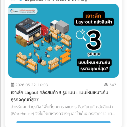
ทาง (เช่น โดนฝนสาด หรืออุณหภูมิเปลี่ยน) บทความนี้จะพาคุณ
โรงงานอาหาร? ค้นหาตัวแทนจำหน่ายเครื่องจักร และผู้ให้บริการ
ไปกางโพย ประเภทรถขนส่ง Logistics เพื่อให้คุณจับคู่สินค้ากับ
ระบบ Inspection Systems ระดับอุตสาหกรรม ที่ At-Once
ยานพาหนะได้อย่างถูกต้อง คุ้มค่า และตอบโจทย์ธุรกิจมากที่สุด
ทำไมฝ่ายจัดซื้อต้องซีเรียสเรื่อง "ประเภทรถขนส่ง"? การตัดสินใจ
เลือกรถขนส่งมีผลโดยตรงต่อกำไร (Profit Margin) ของบริษัท
เพราะรถแต่ละประเภทมีข้อจำกัดทางกฎหมายและลักษณะทาง
กายภาพที่ต่างกัน: กฎหมายน้ำหนักบรรทุก: รถแต่ละคันถูกจำกัด
น้ำหนักไม่ให้เกินมาตรฐาน หากฝ่าฝืน บริษัทของคุณอาจโดนค่า
ปรับมหาศาลและเสียประวัติ ข้อจำกัดเรื่องเวลาและเส้นทาง: รถ
บรรทุกขนาดใหญ่ (ตั้งแต่ 6 ล้อขึ้นไป) จะติดช่วงเวลาห้ามวิ่งใน
เขตกรุงเทพฯ และปริมณฑล หากสินค้าคุณต้องส่งด่วน การเลือก
รถผิดอาจทำให้ผิดนัดลูกค้าได้ เปิดโพย 5 ประเภทรถขนส่งยอด
ฮิต: สินค้าแบบไหน ใช้รถอะไร? เพื่อให้เห็นภาพชัดเจน เราขอแบ่ง
2026-05-22, 10:03
647
ประเภทรถที่ใช้บ่อยในวงการโลจิสติกส์ออกเป็น 5 ประเภทหลัก
เจาะลึก Layout คลังสินค้า 3 รูปแบบ : แบบไหนเหมาะกับ
ดังนี้: 1. รถกระบะตอนเดียว (ตู้ทึบ / คอก) ราชาแห่งความคล่อง
ธุรกิจคุณที่สุด?
ตัว วิ่งได้ตลอด 24 ชั่วโมง โดยไม่มีข้อจำกัดด้านเวลา เเละบรรทุก
สำหรับคนทำธุรกิจ "พื้นที่ทุกตารางเมตร คือต้นทุน" คลังสินค้า
น้ำหนักได้ประมาณ 1-2 ตัน (ขึ้นอยู่กับโครงสร้างและการดัดแปลง
(Warehouse) จึงไม่ใช่แค่ห้องกว้างๆ เอาไว้เก็บของชั่วคราว แต่
ของรถ ) ตู้ทึบ: เหมาะกับสินค้าที่ต้องการการปกป้องจากแดด ฝน
เป็นหัวใจสำคัญของระบบ Supply Chain พอๆกับการจัดการคลัง
และฝุ่นละออง 100% คอกเหล็ก: เหมาะกับสินค้าที่รูปทรงไม่