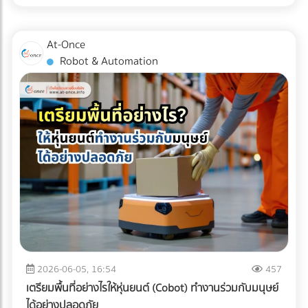
เหล่านี้คือเครื่องมือในการบริหารจัดการภาษีที่มีประสิทธิภาพในปี
การตามแก้ปัญหาที่ปลายทางอย่างแน่นอน
การขนส่งแบบ Cold Chain สำหรับมัทฉะ ไม่ใช่แค่การนำสินค้าไป
2026 หลายองค์กรอาจยังไม่ทราบว่า ค่าใช้จ่ายในการเช่ารถบัส
แช่ตู้เย็น แต่คือการ "ควบคุมอุณหภูมิและความชื้นให้คงที่แบบไร้
หรือ เช่ารถทัวร์ สามารถนำไปเป็นรายจ่ายเพื่อหักภาษีบริษัทได้
At-Once
รอยต่อ" (Seamless Temperature Control) ตั้งแต่หน้าฟาร์มที่
หากมีการวางแผนอย่างถูกต้องตามข้อกำหนดของกรม
Robot & Automation
ญี่ปุ่นจนถึงประตูโรงงานในไทย 1. Origin (ต้นทางที่ญี่ปุ่น):
สรรพากร เงื่อนไขการนำค่าใช้จ่าย Outing & CSR ไปหักภาษี
กระบวนการเริ่มต้นตั้งแต่หลังจากการบด ผงมัทฉะจะถูกบรรจุใน
บริษัท การจะตอบคำถามว่า "เช่ารถบัสจัดสัมมนา หักภาษีได้
ถุงฟอยล์ทึบแสงแบบสุญญากาศ หรือซีลพร้อมซองดูดออกซิเจน
ไหม?" ต้องพิจารณาเงื่อนไขหลัก ดังนี้: ต้องมีวัตถุประสงค์เพื่อ
ทันที จากนั้นจะถูกนำไปจัดเก็บในคลังสินค้าควบคุมอุณหภูมิ (มัก
การพัฒนาบุคลากร: กิจกรรมต้องมีกำหนดการ (Itinerary)
จะต่ำกว่า 15°C หรือในบางเกรดอาจติดลบ) 2. Transit (ระหว่าง
ชัดเจน เช่น มีการอบรมสัมมนา หรือทำกิจกรรม CSR ที่เป็น
การเดินทาง): การขนส่งทางเรือ (Ocean Freight) จากญี่ปุ่นมา
ประโยชน์ต่อสังคม เป็นสิทธิประโยชน์ที่พนักงานทุกคนเข้าถึงได้:
ไทยใช้เวลาประมาณ 10-14 วัน หากใช้ตู้คอนเทนเนอร์ปกติ (Dry
ต้องเป็นการจัดเลี้ยงหรือสวัสดิการที่ให้สิทธิพนักงานทุกคนอย่าง
Container) อุณหภูมิภายในตู้อาจพุ่งสูงถึง 50-60°C ในตอน
เท่าเทียม ไม่เลือกปฏิบัติเฉพาะกลุ่ม มีหลักฐานการจ่ายเงินที่ถูก
กลางวัน ซึ่งจะอบผงมัทฉะจนเสื่อมสภาพทั้งหมด ธุรกิจ B2B จึง
ต้อง: ต้องมีใบกำกับภาษี/ใบเสร็จรับเงินที่ระบุชื่อบริษัทของคุณ
ต้องเลือกใช้ ตู้คอนเทนเนอร์ควบคุมอุณหภูมิ (Reefer
อย่างครบถ้วน 3 เทคนิคเช่ารถทัวร์เหมาคันให้ "ประหยัดงบ" และ
Container) ที่สามารถตั้งค่าอุณหภูมิให้คงที่ตลอดการเดินทาง
ถูกต้องตามกฎหมาย การประเมินจำนวนคนและประเภทรถ
ฝ่ามหาสมุทร 3. Destination (ปลายทางที่ไทย): เมื่อสินค้าถึง
(Capacity Planning): เลือกรถให้พอดีกับจำนวนคน เช่น
ท่าเรือประเทศไทย ความท้าทายคือ "อุณหภูมิภายนอกที่ร้อนจัด"
พนักงาน 20 คน ควรเลือกมินิบัสแทนรถบัสขนาด 40 ที่นั่ง เพื่อ
2026-06-05, 16:54
457
กระบวนการเคลียร์สินค้าทางศุลกากร (Customs Clearance)
ลดค่าใช้จ่ายส่วนเกิน การคำนวณเส้นทางและจุดแวะพัก: วางแผน
เตรียมพื้นที่อย่างไรให้หุ่นยนต์ (Cobot) ทำงานร่วมกับมนุษย์
ต้องทำอย่างรวดเร็ว และขนถ่ายสินค้าขึ้นรถบรรทุกห้องเย็น
เส้นทางให้ชัดเจนเพื่อหลีกเลี่ยงการวิ่งรถอ้อม ซึ่งจะช่วยลดต้นทุน
ได้อย่างปลอดภัย