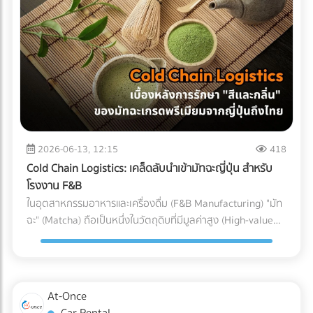
(Particulate Matter Control) ในกรณีของอุปกรณ์ที่ต้องสัมผัส
Parts) ที่ต้องทนต่อแรงดันและอุณหภูมิที่เปลี่ยนแปลงตลอดเวลา
ถูกบรรจุลงตู้คอนเทนเนอร์ สำหรับธุรกิจ SME หรือองค์กรที่
กับกระแสเลือดโดยตรง เช่น สายสวนหลอดเลือด (Catheters)
หากเลือกใช้ชิ้นส่วนที่ไม่ได้มาตรฐาน นี่คือสิ่งที่อาจต้องจ่ายคืนใน
ต้องการเติบโตในตลาดโลกอย่างยั่งยืน การยอมจ่ายค่าบริการที่
หรือถุงเก็บเลือด ฝุ่นผงเพียงเล็กน้อยที่ปะปนเข้าไปอาจทำให้เกิด
ภายหลัง: 1. ต้นทุนจากของเสียและเวลาสูญเปล่าในไลน์ผลิต
สมเหตุสมผลให้กับผู้เชี่ยวชาญ ย่อมเป็นทางเลือกที่ปลอดภัยและ
ภาวะลิ่มเลือดอุดตัน หรือการอักเสบขั้นรุนแรงในร่างกายผู้ป่วยได้
(False Reject & Downtime) อะไหล่ที่ราคาถูกมักจะแลกมากับ
คุ้มค่ากว่าการยอมเสี่ยงเพื่อประหยัดงบเพียงเล็กน้อย แต่ต้องมา
ระบบ Cleanroom จะคอยกรองฝุ่นละออง สะเก็ดผิวหนัง หรือ
การควบคุมคุณภาพ (QC) ที่หละหลวม สมมติว่ามีการนำ Stop
นั่งเสียใจกับค่าปรับและปัญหาสินค้าติดท่าเรือในภายหลังอย่าง
เส้นผมของพนักงาน ไม่ให้หลุดรอดลงไปในไลน์การผลิตอย่าง
Valve ที่ไม่ได้มาตรฐานมาประกอบ เมื่อถึงขั้นตอนทดสอบแรงดัน
แน่นอน
เด็ดขาด 3. การควบคุมอุณหภูมิและความชื้น (Temperature &
แล้วพบว่าวาล์วเกิดการรั่วซึม สิ่งที่ตามมาคือโรงงานต้องหยุด
Humidity) พลาสติกเกรดการแพทย์บางชนิดมีความไวต่อ
สายพานการผลิต เสียเวลาถอดประกอบใหม่ และสูญเสียต้นทุน
ความชื้นและอุณหภูมิ หากสภาพแวดล้อมแกว่งไปมา อาจส่งผล
ค่าแรงของพนักงานไปอย่างเปล่าประโยชน์ (Downtime Cost) 2.
2026-06-13, 12:15
418
ต่อขนาด (Dimension) และความแข็งแรงของชิ้นงาน
ค่าใช้จ่ายในการเคลมสินค้าและชื่อเสียงที่เสียไป (Warranty
Cold Chain Logistics: เคล็ดลับนำเข้ามัทฉะญี่ปุ่น สำหรับ
Cleanroom จะช่วยรักษาสภาพแวดล้อมให้คงที่ ทำให้ชิ้นส่วน
Claims & Reputation) "ความทนทาน" คือหัวใจของเครื่องปรับ
โรงงาน F&B
พลาสติกทุกชิ้นที่ถูกฉีดออกมามีขนาดที่แม่นยำ (Precision) ตาม
อากาศ ชิ้นส่วนอย่าง Accumulator ทำหน้าที่สำคัญในการดักจับ
ในอุตสาหกรรมอาหารและเครื่องดื่ม (F&B Manufacturing) "มัท
ที่วิศวกรออกแบบไว้ การบรรจุภัณฑ์ (Packaging): ขั้นตอนชี้ชะตา
ของเหลวไม่ให้ไหลกลับเข้าไปทำลายคอมเพรสเซอร์ หาก
ฉะ" (Matcha) ถือเป็นหนึ่งในวัตถุดิบที่มีมูลค่าสูง (High-value
ภายใน Cleanroom จุดบอดที่หลายคนมักมองข้ามคือ
Accumulator เกิดสนิมทะลุ หรือดักของเหลวไม่ได้
Ingredient) และได้รับความนิยมอย่างต่อเนื่อง แต่ในขณะเดียวกัน
กระบวนการบรรจุ แม้ชิ้นส่วนพลาสติกจะถูกผลิตออกมาอย่าง
คอมเพรสเซอร์จะพังก่อนหมดอายุการใช้งานทันที ต้นทุนในการ
มัทฉะก็เป็นวัตถุดิบที่ปราบเซียนที่สุดชนิดหนึ่ง เนื่องจากความ
สะอาดหมดจดเพียงใด แต่หากนำมาบรรจุใส่ถุงหรือกล่องใน
ส่งช่างไปซ่อมบำรุงหน้างาน (After-sales Service) และการเสีย
เปราะบางและไวต่อสภาพแวดล้อม สำหรับโรงงานผู้ผลิต การนำ
สภาพแวดล้อมเปิดธรรมดา ชิ้นงานนั้นก็จะเกิดการปนเปื้อนทันที
ชื่อเสียงของแบรนด์ เป็นต้นทุนแฝงที่แพงกว่าส่วนต่างค่าอะไหล่
เข้ามัทฉะเกรดพรีเมียมจากประเทศญี่ปุ่นมายังประเทศไทย ไม่ใช่แค่
ในโรงงานมาตรฐาน การนำชิ้นส่วนพลาสติกออกจากแม่พิมพ์
At-Once
หลายร้อยเท่า 3. ต้นทุนจากการไม่ผ่านมาตรฐานสากล
การขนส่งผงชาใส่ตู้คอนเทนเนอร์แล้วจบไป เพราะหากขาดการ
(Demolding), การประกอบชิ้นส่วน (Assembly), และ การซีล