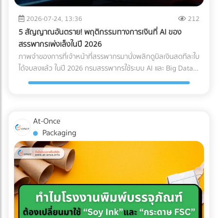
Logistics ของคุณควรมีใบรับรองมาตรฐาน เช่น ISO 13485
Page เฉพาะกิจ (Dedicated Landing Page) อย่าส่งลูกค้ากลุ่ม
(ระบบบริหารคุณภาพสำหรับเครื่องมือแพทย์) หรือ GDP (Good
นี้ไปที่หน้า Home ของเว็บไซต์โรงแรมทั่วไป ให้สร้างหน้า Landing
2026-07-24, 13:36
212
Distribution Practice) เพื่อการันตีความมืออาชีพ ระบบติดตาม
Page แยกออกมาต่างหากเพื่อขายแพ็กเกจ Long-stay โดย
5 สัญญาณอันตราย! พฤติกรรมทางการเงินที่ AI ของ
แบบ Real-Time (IoT Tracking): ในยุคนี้ การเช็กแค่ว่า "ของถึง
เฉพาะ หน้านี้ต้องโชว์ภาพห้องทำงานที่สว่าง มีปลั๊กไฟเพียงพอ
สรรพากรเพ่งเล็งในปี 2026
ไหนแล้ว" ไม่พออีกต่อไป ต้องมีเซนเซอร์ IoT ติดไว้กับกล่องสินค้า
และระบุความเร็วอินเทอร์เน็ตอย่างชัดเจน พร้อมปุ่ม Call-to-
ภาพจำของการที่เจ้าหน้าที่สรรพากรมานั่งพลิกดูบิลเงินสดทีละใบ
เพื่อวัดค่า G-Force (แรงกระแทก), อุณหภูมิ และความเอียง (Tilt)
Action ที่กระตุ้นให้เกิดการจองตรง (Direct Booking) ทันที 2.
ได้จบลงแล้ว ในปี 2026 กรมสรรพากรใช้ระบบ AI และ Big Data
ตลอดการเดินทาง ซึ่งข้อมูลเหล่านี้สามารถใช้เป็นหลักฐานยืนยัน
จัดแพ็กเกจ "Ready to Work" เพื่ออัปราคา (Upselling) แทนที่
ในการเชื่อมโยงข้อมูลทางการเงินของธุรกิจแบบเรียลไทม์ (Real-
ความสมบูรณ์ของสินค้าเมื่อส่งมอบได้ สรุปความคุ้มค่า (ROI):
จะลดราคาห้องพักเพื่อแข่งกับอพาร์ตเมนต์ ให้คุณเพิ่มมูลค่า
time Cross-checking) การแต่งบัญชี หรือหลบเลี่ยงภาษีด้วยวิธี
ทำไมถึงควรลงทุนใน Specialized Logistics? ผู้บริหารหลาย
(Value-added) เข้าไปในห้องพัก เช่น เพิ่มหน้าจอ Monitor 27
เดิมๆ กลายเป็นความเสี่ยงระดับวิกฤตที่อาจทำให้บริษัทโดนภาษี
ท่านอาจกังวลเรื่องต้นทุน เพราะการจ้าง Premium Freight
นิ้ว และเก้าอี้เพื่อสุขภาพ (Ergonomic Chair) การลงทุนซื้อ
ย้อนหลังจนล้มละลายได้ หากธุรกิจของคุณยังมีพฤติกรรม
ย่อมมีราคาสูงกว่าขนส่งทั่วไปประมาณ 20-30% แต่ในมุมมอง
At-Once
อุปกรณ์เหล่านี้เพียงหลักพัน สามารถนำมาตั้งเป็นแพ็กเกจ "Pro
ทางการเงินแบบนี้อยู่ นี่คือ 5 สัญญาณอันตรายที่ AI ของ
ของการบริหารความเสี่ยง (Risk Management) การลงทุนตรง
Packaging
Nomad" ที่ชาร์จราคาเพิ่มได้เดือนละหลายพันบาท แถมยังเป็น
สรรพากรจะจัดว่าบริษัทคุณเป็น "กลุ่มเสี่ยงสูง (High Risk)"
นี้ "คุ้มค่ามหาศาล" เมื่อเทียบกับสิ่งที่คุณต้องเสียหากเกิดข้อผิด
สเปกที่ดึงดูดใจชาว Remote Worker ขั้นสุด 3. ยิงโฆษณาแบบ
ทันที: 1. ข้อมูล e-Tax ไม่ตรงกับ Statement ธนาคาร AI
พลาด เช่น ค่าซ่อมแซมอะไหล่หลักแสน, ค่าเสียโอกาสจากการ
เจาะจงเป้าหมาย (Precision Targeting Ads) เลิกหว่านโฆษณา
สามารถดึงข้อมูลความเคลื่อนไหวของบัญชีธนาคาร (ที่เข้าเกณฑ์
เลื่อนวันเปิดคลินิก, ค่าปรับจากโรงพยาบาล หรือแม้แต่การถูก
กว้างๆ แล้วหันมาใช้กลยุทธ์ยิงแอด (Digital Ads) เจาะกลุ่มคน
รายงาน) มาจับคู่กับรายได้ที่คุณสำแดงผ่านระบบ e-Tax Invoice
บริษัทประกันปฏิเสธความคุ้มครองเพราะใช้ระบบขนส่งที่ไม่ได้
ต่างชาติที่ทำงานออนไลน์ เช่น ค้นหาผู้ที่สนใจ "Work from
และ e-Withholding Tax หากมีเงินโอนเข้าบัญชีบริษัทจำนวนมาก
มาตรฐาน การเลือกใช้บริการขนส่งเฉพาะทางจึงเปรียบเสมือน
Thailand", "Digital Nomad Visa Thailand" หรือทำ
แต่ยอดขายที่แจ้งเสียภาษีกลับต่ำเตี้ยเรี่ยดิน ระบบจะตีธงแดงทันที
การซื้อ "ความสบายใจ" และ "ความมั่นคง" ให้กับธุรกิจของคุณ
Retargeting ไปยังกลุ่มที่เคยเข้ามาดูเว็บไซต์ของคุณแต่ยังไม่
2. ขาดทุนสะสมติดต่อกัน... แต่เจ้าของรวยขึ้น บริษัทแจ้งงบการ
ครับ ???? อุปกรณ์การแพทย์ของคุณมีมูลค่าสูงเกินกว่าจะฝากไว้
ตัดสินใจจอง อย่าปล่อยให้โอกาสหลุดลอยไป... ให้ At-once ช่วย