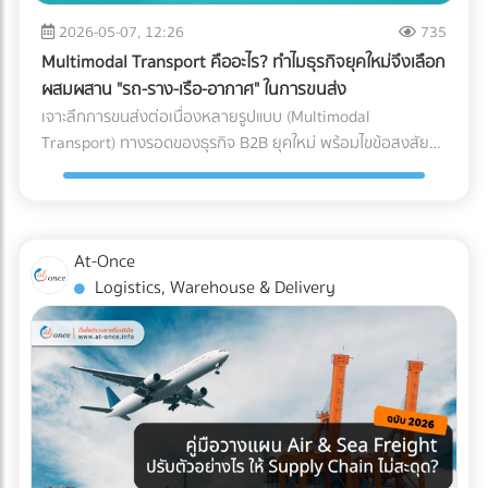
หลักของ AI ทันที วิธีแก้: ลงบันทึกรายได้และค่าใช้จ่ายทุกรายการ
ซื้อคุมงบประมาณ Logistics ได้อย่างมีประสิทธิภาพ กำลัง
ขนาดใหญ่, ธุรกิจที่มีปริมาณการเข้า-ออกของสินค้ามหาศาล
ตามความเป็นจริง นอกจากจะปลอดภัยจากสรรพากรแล้ว งบ
2026-05-07, 12:26
735
วางแผนขนส่งสินค้าล็อตใหญ่อยู่ใช่ไหม? ไม่ต้องเสียเวลาโทรเช็
(High-volume), หรือสินค้าที่มีน้ำหนักมาก/ชิ้นใหญ่ที่เคลื่อนย้าย
การเงินที่สะท้อนกำไรที่แท้จริง ยังช่วยให้ธุรกิจกู้ขอสินเชื่อกับ
กราคาหลายที่ให้วุ่นวาย! ค้นหาและเปรียบเทียบ บริษัทขนส่ง
Multimodal Transport คืออะไร? ทำไมธุรกิจยุคใหม่จึงเลือก
ยาก 3. รูปแบบตัว L (L-Shaped Layout) ผังคลังสินค้าแบบตัว
ธนาคาร หรือดึงดูดนักลงทุนได้ง่ายขึ้นด้วย 2. ปรับตัวเข้าสู่ระบบ
สินค้า, ผู้ให้บริการขนส่งเหมาคัน, และบริษัท Logistics ชั้นนำ ที่มี
ผสมผสาน "รถ-ราง-เรือ-อากาศ" ในการขนส่ง
L จะคล้ายกับตัว I แต่จุดรับสินค้าและจุดจ่ายสินค้าจะตั้งฉากกันที่
Digital Tax แบบเต็มรูปแบบ ความผิดพลาดเล็กๆ น้อยๆ จาก
รถพร้อมให้บริการทุกประเภท ผ่านการคัดกรองความน่าเชื่อถือ
เจาะลึกการขนส่งต่อเนื่องหลายรูปแบบ (Multimodal
มุม 90 องศา (อยู่คนละด้านของผนังอาคาร) มักเกิดขึ้นจากข้อ
การทำงานของคน (Human Error) เช่น พิมพ์ตัวเลขใบกำกับ
แล้ว ได้ที่นี่
Transport) ทางรอดของธุรกิจ B2B ยุคใหม่ พร้อมไขข้อสงสัยว่า
จำกัดของรูปทรงอาคาร หรือพื้นที่ที่ดิน ข้อดี: แยกพื้นที่รับและส่ง
ภาษีผิด หรือหัก ณ ที่จ่ายไม่ครบ ถือเป็นหนึ่งในสาเหตุหลักที่ทำให้
ใครคือ "เจ้าภาพ" ตัวจริงที่ช่วยคุมต้นทุนและเวลา ค้นหาพาร์ท
สินค้าออกจากกันอย่างชัดเจน ลดความแออัดบริเวณประตูได้ดี
โดนเรียกตรวจสอบ วิธีแก้: เปลี่ยนจากการใช้กระดาษ มาใช้ระบบ
เนอร์ได้ที่ At-Once
เทียบเท่าตัว I ข้อควรระวัง: การไหลเวียนของสินค้าอาจต้องเข้า
e-Tax Invoice & e-Receipt และ e-Withholding Tax ที่เชื่อมต่อ
โค้ง ซึ่งต้องคำนวณพื้นที่วงเลี้ยวของรถโฟล์คลิฟต์ให้ดี เพื่อ
กับระบบบัญชีบนคลาวด์ ซึ่งไม่เพียงแต่ช่วยลดต้นทุนค่าเอกสาร
ป้องกันอุบัติเหตุ เหมาะกับใคร?: อาคารที่มีรูปทรงตัว L อยู่แล้ว,
At-Once
แต่ยังทำให้ข้อมูลวิ่งตรงเข้าสู่ระบบของสรรพากรอย่างแม่นยำและ
คลังสินค้าที่ต้องการแยกประเภทรถบรรทุกขาเข้าและขาออกแบบ
Logistics, Warehouse & Delivery
ไร้รอยต่อ 3. กระทบยอด (Reconcile) บัญชีและสต็อกสินค้า
เด็ดขาด (เช่น รถเทรลเลอร์ส่งของเข้าทางด้านหน้า รถกระบะรับ
อย่างสม่ำเสมอ ข้อผิดพลาดสุดคลาสสิกของ SME คือการ "ดอง
ของออกทางด้านข้าง) เช็กลิสต์: เลือก Layout แบบไหนให้ตอบ
เอกสาร" ไว้ทำทีเดียวตอนสิ้นปี ซึ่งในยุคที่สรรพากรเห็นข้อมูล e-
โจทย์ที่สุด? หากคุณกำลังจะสร้างคลังสินค้าใหม่ หรือรีโนเวทคลัง
Payment ของคุณแทบจะแบบ Real-time การรอแก้ปัญหาตอน
เดิม ลองใช้ 3 คำถามนี้เป็นตัวกรองครับ: ลักษณะอาคารของคุณ
สิ้นปีถือว่าสายเกินไป วิธีแก้: ต้องทำการ "กระทบยอดบัญชี"
เป็นแบบไหน? (หากมีประตูฝั่งเดียว = บังคับตัว U, หากมีประตู
ระหว่าง Statement ธนาคาร กับสมุดบัญชีรายวันเป็นประจำ "ทุก
หน้า-หลัง = ทำตัว I ได้) คุณใช้รถโฟล์คลิฟต์กี่คัน? (ถ้างบจำกัด
เดือน" รวมถึงต้องมีการนับสต็อกสินค้าให้ตรงกับตัวเลขในระบบ
และมีรถน้อย การใช้ผังตัว U จะช่วยให้บริหารการใช้รถโฟล์คลิฟต์
อยู่เสมอ หากพบความผิดปกติจะได้ปรับปรุงแก้ไขได้ทันท่วงที 3