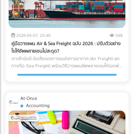
ได้คุ้มค่ากว่า) ความเร็วหรือพื้นที่ สำคัญกว่ากัน? (ตัว U เน้น
เหตุผลที่ธุรกิจยุค 2026 ขาด “สำนักงานบัญชีมืออาชีพ” ไม่ได้
ประหยัดพื้นที่และยืดหยุ่น ส่วนตัว I เน้นความเร็วและลดคอขวด)
การจ้างสำนักงานบัญชีที่ได้มาตรฐาน เป็นได้มากกว่าแค่งาน
กำลังมองหาผู้เชี่ยวชาญด้านคลังสินค้าอยู่หรือเปล่า? การ
ธุรการหรือผู้คีย์ข้อมูล ราคาที่ต้องจ่าย "ไม่ใช่ความสิ้นเปลือง แต่
ออกแบบ Layout ที่ดีเป็นเพียงจุดเริ่มต้น การก่อสร้างโครงสร้าง
คือการลงทุน" ที่ช่วยชี้ชะตาความอยู่รอดขององค์กรด้วย 3
ที่แข็งแรง การติดตั้งชั้นวาง (Racking System) ที่ได้มาตรฐาน
เหตุผลหลัก ดังนี้: 1. เป็นเครื่องดักจับ Red Flags ก่อนถึงมือ AI
2026-05-07, 10:46
568
และการวางระบบคลังสินค้า (WMS) คือฟันเฟืองที่ช่วยให้ธุรกิจ
สรรพากร สำนักงานบัญชีมืออาชีพ (ที่มี CPA หรือ CPD ดูแล) จะ
ของคุณเติบโตอย่างมั่นคง หากคุณกำลังมองหา บริษัทรับเหมา
คู่มือวางแผน Air & Sea Freight ฉบับ 2026 : ปรับตัวอย่าง
ทำหน้าที่เป็น “แนวป้องกันแรก” ตรวจสอบความสอดคล้องของ
ก่อสร้างคลังสินค้า, ผู้ให้บริการออกแบบและติดตั้งระบบชั้นวาง
ไรให้ซัพพลายเชนไม่สะดุด?
ตัวเลข (Reconciliation) เทียบเคียงสัดส่วนรายได้และค่าใช้จ่ายให้
(Racking), หรือผู้ให้บริการ Logistics มืออาชีพ... ไม่ต้องเสีย
เจาะลึกข้อดี-ข้อเสียของการขนส่งทางอากาศ (Air Freight) และ
สมเหตุสมผล และช่วยอุดรอยรั่วของข้อมูลก่อนยื่นต่อกรม
เวลาเสิร์ชหาให้ยุ่งยาก!
ทางเรือ (Sea Freight) พร้อมวิธีวางแผนซัพพลายเชนให้รอดพ้น
สรรพากร 2. เปลี่ยนผ่านการยื่นเอกสารกระดาษ สู่ Digital Tax
ทุกวิกฤต ค้นหาพาร์ทเนอร์โลจิสติกส์ได้ที่ At-Once
อย่างไร้รอยต่อ สำนักงานบัญชียุคใหม่จะมีเครื่องมือและ
ซอฟต์แวร์ (Cloud Accounting) ที่เชื่อมต่อ API เข้ากับระบบของ
รัฐและธนาคารได้โดยตรง ช่วยลด Human Error และทำให้มั่นใจ
ว่าข้อมูลทุกเส้นทางเงินถูกส่งเข้าระบบอย่างถูกต้อง 100% 3.
At-Once
ยกระดับบทบาทสู่ "Virtual CFO" (ที่ปรึกษาทางการเงินส่วนตัว)
Accounting
บทบาทของนักบัญชีในปี 2026 ไม่ได้จบแค่การปิดงบ แต่คนเก่งๆ
จะนำ Data มาวิเคราะห์เพื่อวางแผนกลยุทธ์ ไม่ว่าจะเป็นการหา
ช่องทางใช้สิทธิประโยชน์ทางภาษีอย่างถูกต้อง การประเมินผลกระ
ทบจากภาษีคาร์บอน (Carbon Tax) ไปจนถึงการจัดทำงบการเงิน