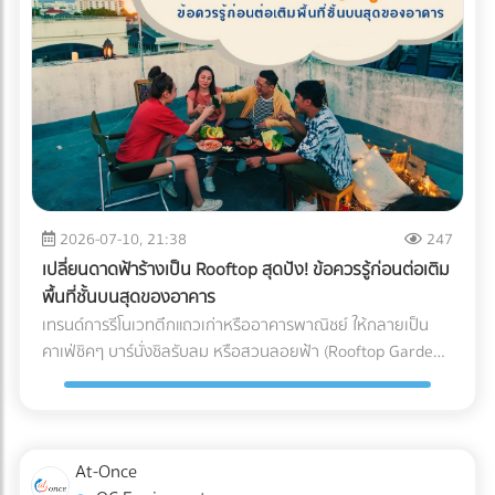
(Blockchain Tracing) ได้อย่างแม่นยำ อย่ารอให้จดหมาย
"กระดาษ" และ "หมึกพิมพ์" กระดาษ FSC (Forest Stewardship
ประเมินภาษีย้อนหลังส่งมาถึงบริษัท! การป้องกันที่ดีที่สุดคือการ
Council): คือกระดาษที่ได้รับการรับรองว่ามาจากป่าปลูกเชิง
วางโครงสร้างระบบบัญชีที่โปร่งใสและถูกต้องตามกฎหมาย หาก
พาณิชย์ที่มีการจัดการอย่างยั่งยืน ไม่ตัดไม้ทำลายป่า การใช้
คุณต้องการเปลี่ยนผู้ทำบัญชี หรือกำลังมองหาสำนักงานบัญชีที่
สัญลักษณ์ FSC บนบรรจุภัณฑ์คือใบผ่านทางชั้นดีที่ช่วยให้สินค้า
เชี่ยวชาญ โดยเฉพาะการวางแผนภาษีองค์กรยุคใหม่... เข้ามา
ของคุณส่งออกไปยังยุโรปและอเมริกาได้โดยไม่ถูกตั้งคำถาม หมึก
เลือกเปรียบเทียบผู้เชี่ยวชาญตัวจริงได้ที่ At-once เพื่อหมดห่วง
ถั่วเหลือง (Soy Ink): หมึกพิมพ์แบบดั้งเดิม (Petroleum-based)
เรื่องภาษี แล้วโฟกัสกับการเติบโตของธุรกิจได้อย่างเต็มที่!
มีสาร VOCs (Volatile Organic Compounds) สูง ซึ่งเป็นก๊าซ
เรือนกระจกและเป็นอุปสรรคต่อกระบวนการรีไซเคิลกระดาษ ใน
ขณะที่ Soy Ink ทำจากน้ำมันพืช ย่อยสลายได้ทางชีวภาพ และ
2026-07-10, 21:38
247
ทำให้กระดาษถูกนำไปรีไซเคิลใหม่ได้ง่ายขึ้นมาก Key Insight: การ
เปลี่ยนดาดฟ้าร้างเป็น Rooftop สุดปัง! ข้อควรรู้ก่อนต่อเติม
เปลี่ยนมาใช้ Soy Ink ไม่ได้ทำให้สีสันของบรรจุภัณฑ์ดรอปลง ใน
พื้นที่ชั้นบนสุดของอาคาร
ทางกลับกัน เม็ดสีในน้ำมันถั่วเหลืองยังช่วยให้งานพิมพ์มีความ
เทรนด์การรีโนเวทตึกแถวเก่าหรืออาคารพาณิชย์ ให้กลายเป็น
สดใสและคมชัดมากกว่าหมึกปิโตรเลียมในบางเฉดสีอีกด้วย ข้อ
คาเฟ่ชิคๆ บาร์นั่งชิลรับลม หรือสวนลอยฟ้า (Rooftop Garden)
แตกต่างระหว่าง หมึกดั้งเดิม Vs. Soy Ink ยกระดับบรรจุภัณฑ์
กำลังได้รับความนิยมอย่างมากในยุคปัจจุบัน พื้นที่ดาดฟ้าที่เคย
ของคุณ เพื่อพิชิตใจลูกค้ารายใหญ่ อย่าปล่อยให้บรรจุภัณฑ์แบบ
ถูกปล่อยทิ้งร้างให้ฝุ่นเกาะ สามารถพลิกโฉมเป็นจุดขายหลัก
เดิมๆ กลายเป็นต้นทุนภาษีคาร์บอนที่บานปลาย หากคุณกำลัง
(Highlight) ที่ดึงดูดลูกค้าและสร้างมูลค่าเพิ่มให้กับธุรกิจได้อย่าง
มองหาโรงพิมพ์ที่ได้มาตรฐาน FSC และเชี่ยวชาญการใช้หมึก Soy
มหาศาล แต่การเสกพื้นที่เปิดโล่งให้กลายเป็น Rooftop สุดปังนั้น
At-Once
Ink ระดับอุตสาหกรรม เข้ามาค้นหาและเปรียบเทียบพาร์ทเนอร์โรง
ไม่ได้มีแค่เรื่องของการเลือกเฟอร์นิเจอร์สวยๆ หรือจัดแสงไฟให้