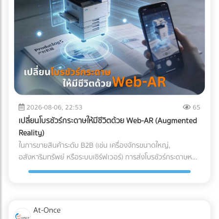
ผสานระบบ Solar Hybrid เข้ากับ ESS กลายเป็นจิ๊กซอว์ชิ้น
สำคัญที่เจ้าของโรงงานกำลังจับตามอง คำถามคือ... การลงทุน
ระบบนี้ "คุ้มทุน" จริงหรือไม่? บทความนี้จะพาคุณไปเจาะลึกทุกมิติ
ครับ "ต้นทุนแฝง" เมื่อเครื่องจักรสะดุด ที่บิลค่าไฟไม่ได้บอกคุณ
ก่อนจะตอบว่าแบตเตอรี่คุ้มไหม เราต้องประเมิน "ความสูญเสีย"
ที่แท้จริงเวลาโรงงานไฟดับกันก่อนครับ ซึ่งมักจะประกอบไปด้วย 3
ประเด็นที่รบกวนใจผู้บริหารหลายคน: วัตถุดิบที่ต้องเททิ้ง
(Wasted Raw Materials): สำหรับโรงงานพลาสติก อาหาร
หรือเคมีภัณฑ์ หากความร้อนตกหรือสายพานหยุดกะทันหัน
2026-08-06, 22:53
65
วัตถุดิบที่ค้างอยู่ในเครื่องจักรจะเสียหายและกลายเป็นของเสีย
เปลี่ยนโบรชัวร์กระดาษให้มีชีวิตด้วย Web-AR (Augmented
(Defect/Scrap) ทันที เวลาในการรีเซ็ตระบบ (Downtime &
Reality)
Restart Time): ไฟดับ 15 นาที ไม่ได้แปลว่ากลับมาผลิตต่อได้ใน
ในการขายสินค้าระดับ B2B (เช่น เครื่องจักรขนาดใหญ่,
นาทีที่ 16 เครื่องจักรขนาดใหญ่ CNC หรือเตาอบ ต้องใช้เวลา
อสังหาริมทรัพย์ หรือระบบเซิร์ฟเวอร์) การส่งโบรชัวร์กระดาษหนา
วอร์มอัปและตั้งค่าพารามิเตอร์ใหม่ ซึ่งอาจกินเวลาเป็นชั่วโมง ค่า
เตอะให้ผู้บริหารอ่าน มักจะจบลงที่ถังขยะ ในยุคที่คู่แข่งต่างนำ
ปรับและความเชื่อมั่น (Penalties & Reputation): การสะดุดของ
เสนอด้วยวิดีโอ 3D คำถามคือ... คุณจะทำอย่างไรให้โบรชัวร์
แผนการผลิตนำไปสู่การส่งมอบสินค้าล่าช้า (Late Delivery) ซึ่ง
กระดาษที่พิมพ์มาแล้ว สามารถปิดการขายลูกค้าองค์กรได้? และ
อาจโดนลูกค้ารายใหญ่ปรับ หรือร้ายแรงที่สุดคือถูกตัดออกจาก
คำตอบในปี 2026 คือการผสานสื่อออฟไลน์เข้ากับโลกดิจิทัลด้วย
At-Once
Supply Chain นวัตกรรมเปลี่ยนเกม: Solar Hybrid +
เทคโนโลยี Web-AR (Web-based Augmented Reality) Web-