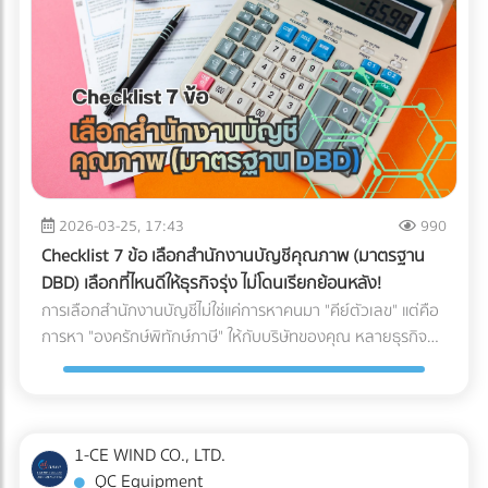
ให้พร้อมสำหรับการสเกลธุรกิจ บทสรุป: AI ไม่ได้ถูกสร้างมาเพื่อ
จับผิดคนทำถูก แต่สร้างมาเพื่อหา "ความย้อนแย้งของ Data"
ดังนั้น ตราบใดที่งบการเงินและเอกสารทางภาษีของคุณ
สอดคล้องกับความเป็นจริง AI ของสรรพากรก็ไม่ใช่เรื่องที่น่า
กลัวแต่อย่างใด ไม่แพ้คู่แข่ง ไม่พลาดเรื่องภาษี!
2026-03-25, 17:43
990
Checklist 7 ข้อ เลือกสำนักงานบัญชีคุณภาพ (มาตรฐาน
DBD) เลือกที่ไหนดีให้ธุรกิจรุ่ง ไม่โดนเรียกย้อนหลัง!
การเลือกสำนักงานบัญชีไม่ใช่แค่การหาคนมา "คีย์ตัวเลข" แต่คือ
การหา "องครักษ์พิทักษ์ภาษี" ให้กับบริษัทของคุณ หลายธุรกิจ
ต้องปิดตัวลงหรือเสียกำไรมหาศาลเพียงเพราะการจัดการบัญชีที่
ผิดพลาด วันนี้เราจะพาไปเจาะลึก 7 Checklist สำคัญในการเฟ้น
หา สำนักงานบัญชีคุณภาพ ตามเกณฑ์ของกรมพัฒนาธุรกิจการ
ค้า (DBD) เพื่อตอบคำถามที่ว่า "เลือกสำนักงานบัญชีที่ไหนดี" ให้
1-CE WIND CO., LTD.
คุ้มค่าและปลอดภัยที่สุด
QC Equipment