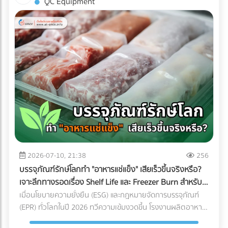
QC Equipment
พิมพ์คุณภาพได้ฟรีที่ At-once แพลตฟอร์มรวมบริษัท B2B ชั้น
ถ่ายรูปออกมาดูดีเท่านั้น หากคุณกำลังวางแผนจะต่อเติมพื้นที่
นำของไทย!
ชั้นบนสุด นี่คือข้อควรรู้สำคัญที่คุณต้องเช็กให้ชัวร์ก่อนที่งบ
ประมาณจะบานปลาย 1. โครงสร้างอาคารเดิมรับน้ำหนักไหวหรือ
ไม่? (Structural Load) สิ่งแรกที่ต้องคำนึงถึงคือ "ความแข็งแรง
ของโครงสร้าง" ดาดฟ้าตึกแถวเก่าส่วนใหญ่ถูกออกแบบมาเพื่อ
รับน้ำหนักของตัวโครงสร้างเองและแท็งก์น้ำเท่านั้น ไม่ได้เผื่อ
สำหรับการรับน้ำหนักของกระถางต้นไม้ขนาดใหญ่ ดินอุ้มน้ำ พื้น
ไม้เทียม หรือจำนวนคนที่ขึ้นไปรวมตัวกันหนาแน่น สิ่งที่ต้องทำ:
ควรปรึกษาวิศวกรโครงสร้างเพื่อประเมินความสามารถในการรับ
น้ำหนัก (Live Load และ Dead Load) ก่อนตัดสินใจเทปูนเพิ่ม
หรือนำของหนักขึ้นไปติดตั้ง เพื่อป้องกันอันตรายจากโครงสร้าง
ทรุดตัว 2. กฎหมายอาคารและทางหนีไฟ (Safety Regulations)
การเปลี่ยนพื้นที่ดาดฟ้าให้เป็นพื้นที่สาธารณะที่มีคนใช้งานจำนวน
2026-07-10, 21:38
256
มาก ต้องคำนึงถึงกฎหมายควบคุมอาคารอย่างเคร่งครัด สิ่งที่
บรรจุภัณฑ์รักษ์โลกทำ "อาหารแช่แข็ง" เสียเร็วขึ้นจริงหรือ?
ต้องทำ: ตรวจสอบความสูงของราวกันตก (Parapet) ว่ามีความ
เจาะลึกทางรอดเรื่อง Shelf Life และ Freezer Burn สำหรับ
สูงเพียงพอและแข็งแรงหรือไม่ นอกจากนี้ต้องมีป้ายบอกทางหนี
โรงงานอุตสาหกรรม
เมื่อนโยบายความยั่งยืน (ESG) และกฎหมายจัดการบรรจุภัณฑ์
ไฟที่ชัดเจน ระบบแสงสว่างฉุกเฉิน และบันไดที่กว้างพอสำหรับการ
(EPR) ทั่วโลกในปี 2026 ทวีความเข้มงวดขึ้น โรงงานผลิตอาหาร
อพยพผู้คนหากเกิดเหตุฉุกเฉิน 3. สภาพการระบายน้ำ
หลายแห่งต่างถูกกดดันให้เปลี่ยนมาใช้ "บรรจุภัณฑ์รักษ์โลก" แต่
(Drainage System) ดาดฟ้าคือด่านแรกที่ต้องปะทะกับพายุฝน