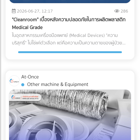
(เช่น ชิ้นส่วนพลาสติกทั่วไป vs. ชิ้นส่วนพลาสติกสำหรับเครื่อง
ระบบกันซึม ตั้งแต่ขั้นตอนแรกของการออกแบบ คือการปกป้อง
(Puncture Resistance) จากมุมแหลมของอาหารแช่แข็ง เช่น
มือแพทย์) หากระบุพิกัดผิด (สำแดงภาษีต่ำกว่าความเป็นจริง): แม้
2026-06-27, 12:17
286
เงินลงทุนก้อนใหญ่ของคุณ ให้คุณดำเนินธุรกิจได้อย่างสบายใจ
กระดูกหมู กุ้ง หรือเกล็ดน้ำแข็งได้ดีเทียบเท่าการใช้ไนลอนแบบ
จะเกิดจากความไม่รู้ แต่ในมุมของศุลกากรจะถือเป็นการ "หลีก
ไม่ต้องหวาดผวาทุกครั้งที่เมฆฝนตั้งเค้ามาอีกต่อไป
"Cleanroom" เบื้องหลังความปลอดภัยในการผลิตพลาสติก
ดั้งเดิม 3. กลยุทธ์ Downgauging (รีดความหนา ลดต้นทุน ลด
เลี่ยงภาษี" ธุรกิจอาจโดนกักตู้สินค้า (Customs Hold) โดนยึด
Medical Grade
คาร์บอน) แนวทางรักษ์โลกที่โรงงานทำได้ทันทีโดยไม่ต้องเสี่ยง
ของ และถูกเรียกเก็บภาษีย้อนหลังพร้อมค่าปรับที่สูงกว่ามูลค่า
ในอุตสาหกรรมเครื่องมือแพทย์ (Medical Devices) "ความ
เปลี่ยนวัสดุ คือการลดความหนาของฟิล์ม (Downgauging) การ
สินค้าหลายเท่าตัว ซึ่งศุลกากรมีสิทธิ์ตรวจสอบย้อนหลังได้สูงสุด
บริสุทธิ์" ไม่ใช่แค่ตัวเลือก แต่คือความเป็นความตายของผู้ป่วย
ใช้เม็ดพลาสติกเกรดพิเศษช่วยให้โรงงานผลิตฟิล์มที่บางลง (เช่น
ถึง 10 ปี หากระบุพิกัดผิด (สำแดงภาษีสูงเกินจริง): ธุรกิจจะต้อง
แม้ว่านักวิศวกรรมวัสดุจะสามารถคิดค้นเม็ดพลาสติกเกรด
ลดจาก 100 ไมครอน เหลือ 80 ไมครอน) แต่ยังคงความเหนียว
จ่ายภาษีแพงกว่าที่ควรจะเป็น ทำให้ต้นทุนสินค้าสูงขึ้นและสูญเสีย
ทางการแพทย์ (Medical Grade Plastic) ที่มีคุณสมบัติยอด
และคุณสมบัติ Barrier ไว้ได้เท่าเดิม วิธีนี้ช่วยลดปริมาณการใช้
ความสามารถในการแข่งขันในตลาดโดยเปล่าประโยชน์ 2. พลาด
เยี่ยม ทนทาน และเข้ากันได้ทางชีวภาพ (Biocompatible) มาก
พลาสติกลงมหาศาล ประหยัดต้นทุนค่าจัดซื้อ และลดภาษี
สิทธิประโยชน์ทางภาษีเพราะเอกสาร C/O ไม่สมบูรณ์ การนำเข้า
เพียงใด แต่หากกระบวนการผลิตและการบรรจุเกิดขึ้นในสภาพ
คาร์บอนในการส่งออกได้อย่างเห็นผล เปรียบเทียบวัสดุบรรจุ
At-Once
หรือส่งออกไปยังประเทศที่มีข้อตกลงเขตการค้าเสรี (FTA) เช่น
แวดล้อมที่ไม่ได้มาตรฐาน พลาสติกเหล่านั้นก็อาจกลายเป็นพาหะ
ภัณฑ์สำหรับโรงงานอาหารแช่แข็ง บทสรุป การเปลี่ยนผ่านสู่บรรจุ
Other machine & Equipment
จีน ญี่ปุ่น หรืออาเซียน ธุรกิจสามารถใช้ Certificate of Origin
นำเชื้อโรคชั้นดี นี่คือจุดที่ "ห้องปลอดเชื้อ" หรือ "Cleanroom"
ภัณฑ์รักษ์โลกในสายการผลิตอาหารแช่แข็ง ไม่ใช่เรื่องของการ
(C/O) หรือหนังสือรับรองถิ่นกำเนิดสินค้า เพื่อขอลดหย่อนหรือ
เข้ามามีบทบาทสำคัญในฐานะด่านป้อมปราการที่แข็งแกร่งที่สุด ใน
หลับตาเลือกวัสดุที่มีป้าย Eco แปะอยู่ แต่เป็นการคำนวณเชิง
ยกเว้นภาษีนำเข้าได้ ความเสี่ยง: กฎเกณฑ์ในการขอ C/O ของ
การปกป้องอุปกรณ์การแพทย์ให้รอดพ้นจากการปนเปื้อนก่อนถึง
วิศวกรรมที่ต้องรักษาสมดุลระหว่าง "การรักษาสิ่งแวดล้อม" และ
แต่ละประเทศมีความละเอียดอ่อนมาก หากกรอกข้อมูลใน
มือแพทย์และคนไข้ Cleanroom ในอุตสาหกรรมพลาสติกการ
"การรักษาคุณภาพอาหาร" การฝืนใช้วัสดุที่ทนความเย็นไม่ได้จน
Commercial Invoice, Packing List ไม่ตรงกันเพียงจุดเดียว
แพทย์ คืออะไร? Cleanroom คือห้องที่มีการควบคุมสภาพ
ทำให้อาหารเสีย เกิดเป็นขยะอาหาร (Food Waste) จะสร้างผล
หรือระบุเกณฑ์การผลิต (Origin Criteria) ผิดพลาด ปลายทาง
แวดล้อมอย่างเข้มงวด ไม่ว่าจะเป็นปริมาณฝุ่นละอองในอากาศ,
เสียต่อสิ่งแวดล้อมและต้นทุนของบริษัทมากกว่าตัวพลาสติกเอง
อาจปฏิเสธฟอร์มนั้นทันที ทำให้ผู้นำเข้าต้องจ่ายภาษีในอัตราปกติ
อุณหภูมิ, ความชื้น, และความดันอากาศ โดยใช้ระบบแผ่นกรอง
เสียอีก หัวใจสำคัญคือการเลือกพาร์ทเนอร์ด้านบรรจุภัณฑ์ที่
(MFN Rate) แบบเต็มจำนวน 3. ตกม้าตายเรื่องใบอนุญาตเฉพาะ