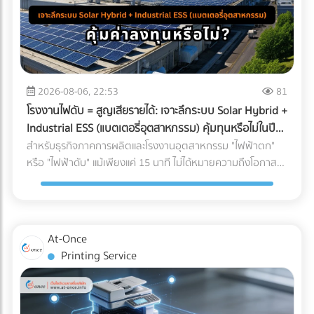
2026-08-06, 22:53
81
โรงงานไฟดับ = สูญเสียรายได้: เจาะลึกระบบ Solar Hybrid +
Industrial ESS (แบตเตอรี่อุตสาหกรรม) คุ้มทุนหรือไม่ในปี
2026?
สำหรับธุรกิจภาคการผลิตและโรงงานอุตสาหกรรม "ไฟฟ้าตก"
หรือ "ไฟฟ้าดับ" แม้เพียงแค่ 15 นาที ไม่ได้หมายความถึงโอกาสที่
พนักงานได้หยุดพักผ่อนชั่วคราว แต่มันคือวิกฤติที่สร้างความ
เสียหายตั้งแต่หลักแสนไปจนถึงหลักล้านบาท ในอดีต การติดตั้ง
โซลาร์เซลล์ระบบ On-Grid เพื่อลดค่าไฟคือทางเลือกยอดนิยม
แต่จุดอ่อนที่สำคัญคือ เมื่อไฟจากการไฟฟ้าดับ ระบบ On-Grid ก็
At-Once
ต้องหยุดทำงานไปด้วย เพื่อความปลอดภัยของช่างไฟที่กำลัง
Printing Service
ซ่อมแซมสายไฟอยู่ด้านนอก ทำให้โรงงานต้องพึ่งพาเครื่องปั่นไฟ
(Generator) ที่ใช้น้ำมันดีเซลซึ่งมีต้นทุนสูงและปล่อยมลพิษอีก
ด้วย แต่ในปี 2026 เทคโนโลยี Industrial ESS (Energy Storage
System) หรือแบตเตอรี่อุตสาหกรรม ได้เข้ามาปฏิวัติวงการ การ