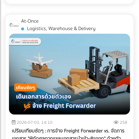
สำหรับแวดวง อาหารแช่แข็ง (Frozen Food) ความตั้งใจดีนี้มักจะ
หากพื้นที่ดาดฟ้าของคุณมีระดับความลาดเอียง (Slope) ไม่ดีพอ
ถูกเบรกโดยฝ่าย R&D และ QA ด้วยคำถามแทงใจดำที่ว่า...
หรือท่อระบายน้ำ (Floor Drain) อุดตัน จะทำให้เกิดปัญหาน้ำท่วม
"เปลี่ยนแพ็กเกจจิ้งแล้ว Shelf Life จะสั้นลงไหม? สินค้าจะเกิด
At-Once
ขัง สิ่งที่ต้องทำ: ก่อนปูพื้นใหม่ ควรเช็กระดับความลาดเอียงของ
เกล็ดน้ำแข็ง (Freezer Burn) หรือเปล่า? และถุงจะกรอบแตกใน
Logistics, Warehouse & Delivery
พื้นคอนกรีตว่าสามารถทำให้น้ำไหล ลงท่อได้สะดวกหรือไม่ และ
ห้องเย็นไหม?" ความกังวลนี้คือความจริงที่หลีกเลี่ยงไม่ได้ ใน
ควรเพิ่มจุดระบายน้ำ หรือใส่ตะแกรงกันเศษใบไม้ขยะอุดตัน ????
อุตสาหกรรมอาหารแช่แข็ง การใช้วัสดุรักษ์โลกแบบผิดประเภทอาจ
จุดบอดสำคัญ: ทำไม "ระบบกันซึม" ถึงเป็นสิ่งที่ห้ามตัดงบทิ้งเด็ด
ทำให้อายุการเก็บรักษาที่เคยอยู่ได้นาน 1-2 ปี ลดลงอย่าง
ขาด? หลายคนมักตกหลุมพรางด้วยการนำหญ้าเทียม แผ่นไม้
ฮวบฮาบ หรือเกิดความเสียหายระหว่างขนส่ง ซึ่งส่งผลกระทบ
เทียม (Wood Plastic Composite) หรือกระเบื้อง ไปปูทับลงบน
อย่างรุนแรงต่อกำไรและชื่อเสียงของแบรนด์ เรามาทำความเข้าใจ
พื้นคอนกรีตดาดฟ้าเดิมโดยตรง เพราะคิดว่าพื้นปูนเก่าก็ดูแข็ง
ความท้าทายนี้ตามความเป็นจริง พร้อมหา "ทางรอด" เชิง
แรงดี แต่นี่คือ "ฝันร้าย" ที่รอวันปะทุเมื่อหน้าฝนมาเยือน
วิศวกรรมที่จะช่วยให้โรงงานของคุณรักษ์โลกได้ โดยที่อาหารแช่
ธรรมชาติของพื้นคอนกรีตดาดฟ้าที่ต้องตากแดดตากฝนมา
แข็งยังคงคุณภาพสมบูรณ์ 100% ทำไมบรรจุภัณฑ์รักษ์โลกทั่วไป
หลายปี ย่อมมีการยืดและหดตัวจนเกิด "รอยแตกร้าวขนาดเล็ก
ถึงสอบตกใน "ห้องเย็น"? หน้าที่หลักของบรรจุภัณฑ์อาหารแช่
(Hairline Cracks)" ที่ตาเปล่ามองไม่เห็น เมื่อคุณนำวัสดุไปปูทับ
แข็งคือการทนต่ออุณหภูมิติดลบ (ตั้งแต่ -18°C ไปจนถึง -40°C)
น้ำฝนจะซึมผ่านร่องพื้นลงไปขังอยู่ใต้แผ่นหญ้าเทียมหรือพื้นไม้
และต้องเป็น "เกราะป้องกัน (Barrier)" ไม่ให้ความชื้นระเหยออก
ความชื้นที่สะสมอยู่ตลอดเวลาจะค่อยๆ แทรกซึมลงตามรอยร้าว
จากอาหารจนเกิดสภาวะ Freezer Burn (เนื้อสัตว์หรืออาหาร
ของคอนกรีต ผลลัพธ์ที่ตามมาหากไม่ทำระบบกันซึม: เหล็กเส้น
แห้งกระด้างและเสียรสชาติ) พลาสติกแบบดั้งเดิมที่โรงงานนิยมใช้
2026-07-03, 14:10
258
เป็นสนิมและดันปูนแตก: ความชื้นจะทำปฏิกิริยากับเหล็กเส้นใน
(เช่น ไนลอนประกบ PE) มีความเหนียว ทนความเย็น และกันรอย
เปรียบเทียบชัดๆ : การจ้าง Freight Forwarder vs. จัดการ
โครงสร้างพื้นคอนกรีต ทำให้เหล็กบวมและดันให้คอนกรีตหลุด
เจาะทะลุจากความแหลมคมของเกล็ดน้ำแข็งได้ดีเยี่ยม แต่มัน
เอกสาร "พิกัดศุลกากรและเอกสารนำเข้า-ส่งออก" ด้วยตัว