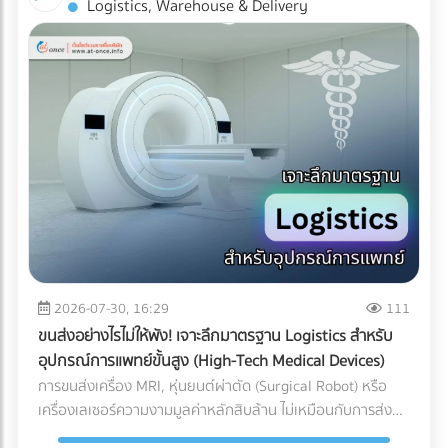
Logistics, Warehouse & Delivery
Industrial ESS ทำงานอย่างไร? ระบบนี้คือการรวมร่างกัน
AR: สัมผัสประสบการณ์ 3D โดยไม่ต้องโหลดแอปฯ ข้อเสียของ
ระหว่าง แผงโซลาร์เซลล์ (ผลิตไฟ) + อินเวอร์เตอร์แบบไฮบริด
การทำ AR ในอดีตคือลูกค้าต้องเสียเวลาดาวน์โหลด
(สลับแหล่งจ่ายไฟ) + แบตเตอรี่อุตสาหกรรม (กักเก็บไฟ) เมื่อมี
แอปพลิเคชัน (App-based AR) ซึ่งสร้างความรำคาญใจ แต่
ระบบ Industrial ESS เข้ามา โรงงานของคุณจะเสมือนมี UPS
Web-AR ทลายข้อจำกัดนั้นทิ้งไป เพียงแค่ลูกค้าใช้กล้องสมาร์ต
(เครื่องสำรองไฟ) ขนาดยักษ์คอยคุ้มกัน โดยระบบจะทำงานแบบไร้
โฟนสแกน QR Code บนโบรชัวร์ โมเดล 3D ของเครื่องจักรของ
รอยต่อ (Seamless Transition) เมื่อไฟจากการไฟฟ้าดับหรือ
คุณก็สามารถลอยขึ้นมาบนโต๊ะประชุมของพวกเขาได้ทันที! ทำไม
กระชาก ระบบจะสลับไปดึงกระแสไฟจากแบตเตอรี่มาจ่ายให้
ธุรกิจ B2B ถึงควรใช้ Web-AR ในสื่อสิ่งพิมพ์? ย่อของใหญ่ ให้มา
เครื่องจักรสำคัญ (Critical Loads) ทันทีในระดับเสี้ยววินาที ทำให้
อยู่บนโต๊ะประชุม: คุณไม่สามารถพกเครื่องจักรหนัก 2 ตันไปเสนอ
สายการผลิตเดินหน้าต่อไปได้โดยที่เครื่องจักรไม่สะดุด ทำไมปี
ขายลูกค้าได้ แต่ Web-AR ช่วยให้ลูกค้าซูมดูรายละเอียด รวมถึง
2026 ถึงเป็น "จังหวะทอง" ในการลงทุนระบบ ESS? หากย้อน
กลไกภายใน และหมุนดูสินค้าได้ 360 องศาผ่านมือถือหรือ Tablet
กลับไปช่วงปี 2021-2022 แบตเตอรี่อุตสาหกรรมยังมีราคาสูงลิ่ว
เปลี่ยนสิ่งพิมพ์ให้วัดผลได้ (Measurable ROI): โบรชัวร์ปกติเรา
จนหลายโรงงานถอดใจ แต่ในยุค 2026 เกมได้เปลี่ยนไปแล้วด้วย
ไม่รู้เลยว่าลูกค้าอ่านหน้าไหน แต่ Web-AR สามารถเก็บ Data ได้
ปัจจัยเหล่านี้: ราคาแบตเตอรี่ LFP ลดลงอย่างมีนัยสำคัญ:
ว่าลูกค้าสแกน QR Code จากพื้นที่ไหน สแกนกี่ครั้ง และใช้เวลาดู
2026-07-30, 16:29
111
เทคโนโลยีแบตเตอรี่ Lithium Iron Phosphate (LiFePO4)
โมเดล 3D นานเท่าไร สร้าง Wow Experience ทันที: ผู้บริหาร
ขนส่งอย่างไรไม่ให้พัง! เจาะลึกมาตรฐาน Logistics สำหรับ
สำหรับอุตสาหกรรม มีการผลิตในสเกลที่ใหญ่ขึ้นมาก ทำให้ราคา
B2B มีเวลาจำกัด การทำให้พวกเขา "ว้าว" ตั้งแต่ 10 วินาทีแรกที่
อุปกรณ์การแพทย์ขั้นสูง (High-Tech Medical Devices)
ต่อกิโลวัตต์-ชั่วโมง (kWh) ถูกลงกว่าอดีตเกือบ 40% แถมยังมี
เห็นสินค้า ช่วยเพิ่มโอกาสในการขอเข้าพบ (Pitching) ได้มหาศาล
การขนส่งเครื่อง MRI, หุ่นยนต์ผ่าตัด (Surgical Robot) หรือ
ความปลอดภัยสูง ไม่ติดไฟง่าย และอายุการใช้งานยาวนานกว่า
การลงทุนทำ Web-AR บนแคตตาล็อกสินค้าเพียงครั้งเดียว
เครื่องเลเซอร์ความงามมูลค่าหลักสิบล้าน ไม่เหมือนกับการส่ง
10,000 ไซเคิล (อ้างอิงจากรายงาน Bloomberg) ระบบ Peak
สามารถนำไปใช้งานซ้ำได้ทั้งในงานอีเวนต์ (Exhibition) และการ
พัสดุทั่วไป เพราะความเสียหายของเครื่องมือแพทย์ขั้นสูงเหล่านี้
Shaving หั่นค่าไฟ TOU แบบอัจฉริยะ: โรงงานส่วนใหญ่ใช้ค่าไฟ