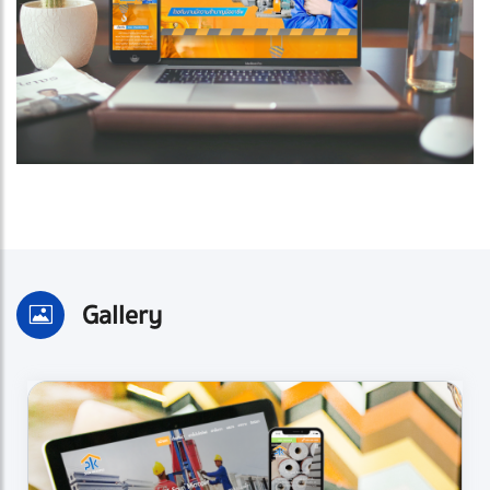
Gallery