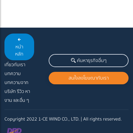
หน้า
หลัก
ค้นหาธุรกิจอื่นๆ
เกี่ยวกับเรา
บทความ
สนใจลงโฆษณากับเรา
บทความจาก
บริษัท รีวิว หา
งาน และอื่น ๆ
Copyright 2022 1-CE WIND CO., LTD. | All rights reserved.