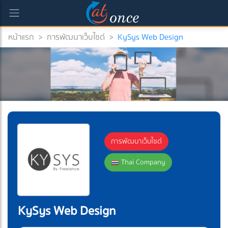
หน้าแรก
>
การพัฒนาเว็บไซต์
>
KySys Web Design
การพัฒนาเว็บไซต์
Thai Company
KySys Web Design