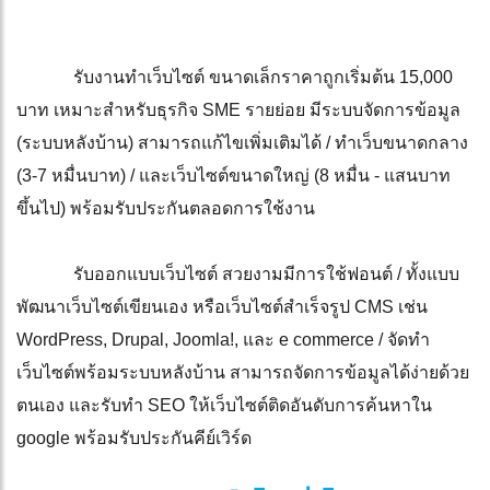
รับงานทำเว็บไซต์ ขนาดเล็กราคาถูกเริ่มต้น 15,000
บาท เหมาะสำหรับธุรกิจ SME รายย่อย มีระบบจัดการข้อมูล
(ระบบหลังบ้าน) สามารถแก้ไขเพิ่มเติมได้ / ทําเว็บขนาดกลาง
(3-7 หมื่นบาท) / และเว็บไซต์ขนาดใหญ่ (8 หมื่น - แสนบาท
ขึ้นไป) พร้อมรับประกันตลอดการใช้งาน
รับออกแบบเว็บไซต์ สวยงามมีการใช้ฟอนต์ / ทั้งแบบ
พัฒนาเว็บไซต์เขียนเอง หรือเว็บไซต์สำเร็จรูป CMS เช่น
WordPress, Drupal, Joomla!, และ e commerce / จัดทํา
เว็บไซต์พร้อมระบบหลังบ้าน สามารถจัดการข้อมูลได้ง่ายด้วย
ตนเอง และรับทำ SEO ให้เว็บไซต์ติดอันดับการค้นหาใน
google พร้อมรับประกันคีย์เวิร์ด