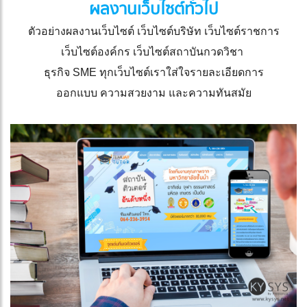
ผลงานเว็บไซต์ทั่วไป
ตัวอย่างผลงานเว็บไซต์ เว็บไซต์บริษัท เว็บไซต์ราชการ
เว็บไซต์องค์กร เว็บไซต์สถาบันกวดวิชา
ธุรกิจ SME ทุกเว็บไซต์เราใส่ใจรายละเอียดการ
ออกแบบ
ความสวยงาม และความทันสมัย