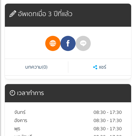
อัพเดทเมื่อ 3 ปีที่แล้ว
บทความ
(0)
แชร์
เวลาทำการ
จันทร์
08:30 - 17:30
อังคาร
08:30 - 17:30
พุธ
08:30 - 17:30