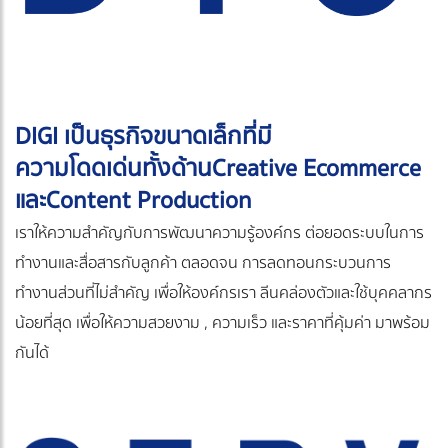
DIGI เป็นธุรกิจขนาดเล็ก
ที่มี
ความโดดเด่นทั้งด้าน
Creative Ecommerce
และ
Content Production
เราให้ความสำคัญกับการพัฒนาความรู้องค์กร ต่อยอดระบบในการ
ทำงานและสื่อสารกับลูกค้า ตลอดจน การลดทอนกระบวนการ
ทำงานส่วนที่ไม่สำคัญ เพื่อให้องค์กรเรา ลีนคล่องตัวและใช้บุคคลากร
น้อยที่สุด เพื่อให้ความสวยงาม , ความเร็ว และราคาที่คุ้มค่า มาพร้อม
กันได้