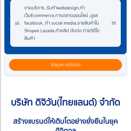
งานบริการ ,รับทำwebdesign,ทำ
เว็บEcommerce,การตลาดออนไลน์ ,ดูแล
facebook ,ทำ social media,ขายสินค้าใน
Shopee Lazada,ทำคลิป ตัดต่อ ถ่ายวิดีโอ
สินค้า
ข้อมูลการติดต่อ
บริษัท ดิจิวัน(ไทยแลนด์) จำกัด
สร้างแบรนด์ให้เติบโตอย่างยั่งยืนในยุค
ดิจิตอล