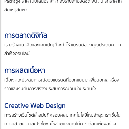
Package ราคา ,ใบเสนอราคา ที่ลงรายละเอียดชัดเจน .ในเรทราคาที่
สมเหตุสมผล
การตลาดดิจิทัล
เราสร้างแนวคิดและแคมเปญที่จะทำให้ แบรนด์ของคุณประสบความ
สำเร็จออนไลน์
การผลิตเนื้อหา
เนื้อหาและประสบการณ์ของแบรนด์ที่ออกแบบมาเพื่อบอกเล่าเรื่อง
ราวและเริ่มต้นการสร้างประสบการณ์อันน่าประทับใจ
Creative Web Design
การสร้างเว็บไซต์ล้ำสมัยที่ครอบคลุม เทคโนโลยีใหม่ล่าสุด เราเชื่อใน
ความสวยงามและประโยชน์ใช้สอยและคุณไม่ควรเลือกเพียงอย่าง