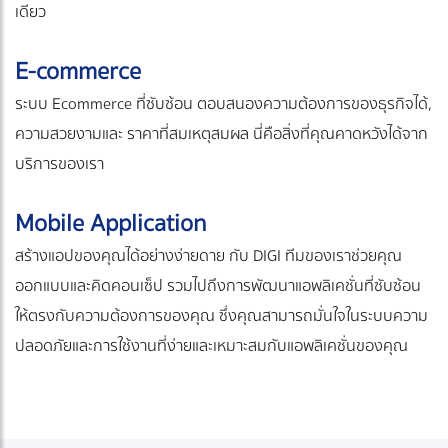
เดียว
E-commerce
ระบบ Ecommerce ที่ซับซ้อน ตอบสนองความต้องการของธุรกิจได้,
ความสวยงามและ ราคาที่สมเหตุสมผล นี่คือสิ่งที่คุณคาดหวังได้จาก
บริการของเรา
Mobile Application
สร้างแอปของคุณได้อย่างง่ายดาย กับ DIGI ทีมของเราช่วยคุณ
ออกแบบและคิดคอนเซ็ป รวมไปถึงการพัฒนาแอพลิเคชั่นที่ซับซ้อน
ให้ตรงกับความต้องการของคุณ ซึ่งคุณสามารถมั่นใจในระบบความ
ปลอดภัยและการใช้งานที่ง่ายและเหมาะสมกับแอพลิเคชั่นของคุณ