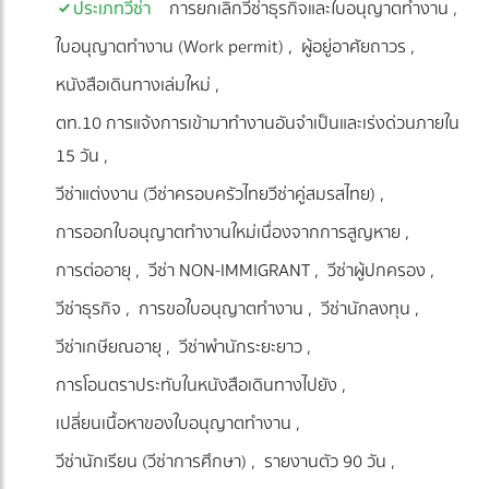
ประเภทวีซ่า
การยกเลิกวีซ่าธุรกิจและใบอนุญาตทำงาน
ใบอนุญาตทำงาน (Work permit)
ผู้อยู่อาศัยถาวร
หนังสือเดินทางเล่มใหม่
ตท.10 การแจ้งการเข้ามาทำงานอันจำเป็นและเร่งด่วนภายใน
15 วัน
วีซ่าแต่งงาน (วีซ่าครอบครัวไทยวีซ่าคู่สมรสไทย)
การออกใบอนุญาตทำงานใหม่เนื่องจากการสูญหาย
การต่ออายุ
วีซ่า NON-IMMIGRANT
วีซ่าผู้ปกครอง
วีซ่าธุรกิจ
การขอใบอนุญาตทำงาน
วีซ่านักลงทุน
วีซ่าเกษียณอายุ
วีซ่าพำนักระยะยาว
การโอนตราประทับในหนังสือเดินทางไปยัง
เปลี่ยนเนื้อหาของใบอนุญาตทำงาน
วีซ่านักเรียน (วีซ่าการศึกษา)
รายงานตัว 90 วัน