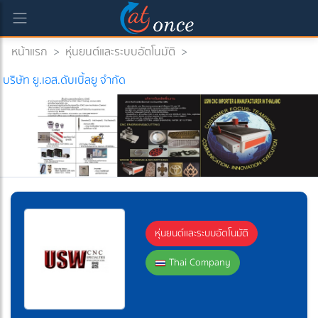
หน้าแรก
>
หุ่นยนต์และระบบอัตโนมัติ
>
ent)
บริษัท ยู.เอส.ดับเบิ้ลยู จำกัด
หุ่นยนต์และระบบอัตโนมัติ
Thai Company