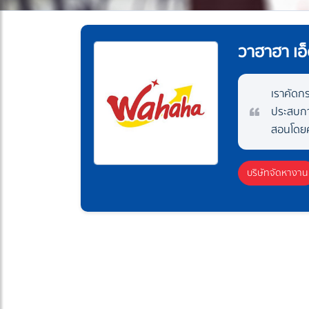
วาฮาฮา เอ็ด
เราคัดกร
ประสบการ
สอนโดยค
บริษัทจัดหางาน