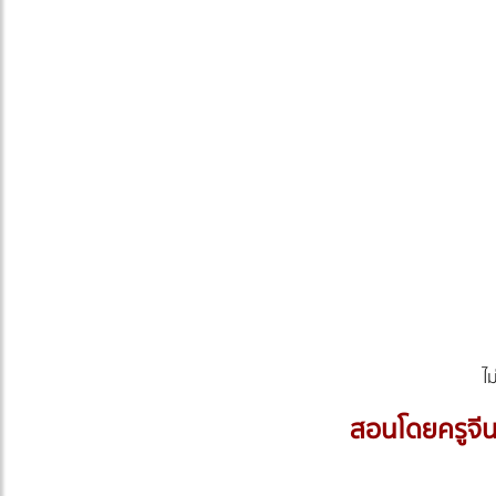
ไ
สอนโดยครูจีน