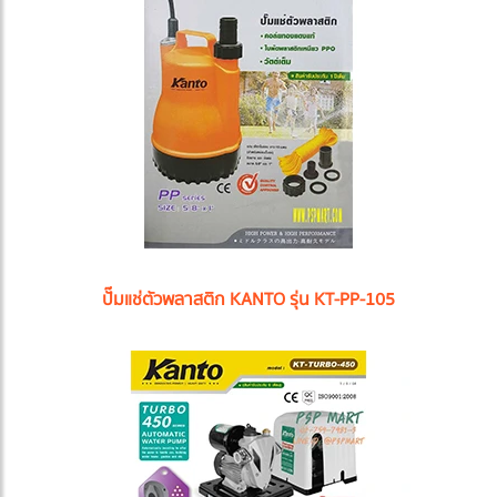
ปั๊มแช่ตัวพลาสติก KANTO รุ่น KT-PP-105