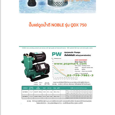
ปั๊มแช่ดูดน้ำดี NOBLE รุ่น QDX 750