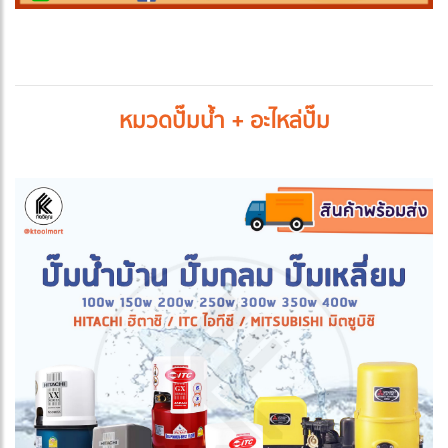
หมวดปั๊มน้ำ + อะไหล่ปั๊ม