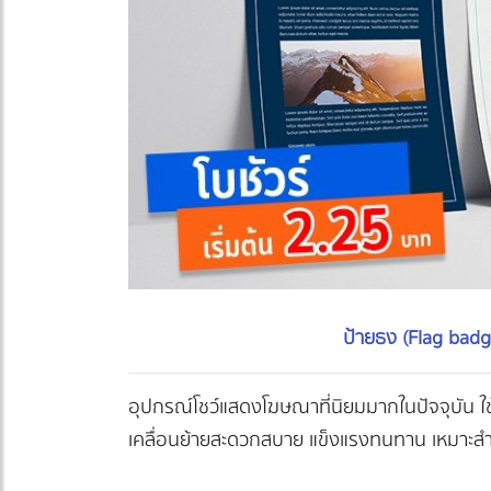
ป้ายธง (Flag badg
อุปกรณ์โชว์แสดงโฆษณาที่นิยมมากในปัจจุบัน ใ
เคลื่อนย้ายสะดวกสบาย แข็งแรงทนทาน เหมาะสำหร