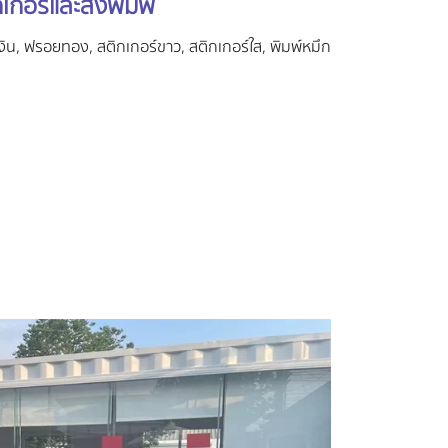
กอร์และสิ่งพิมพ์
น, ฟรอยทอง, สติกเกอร์ขาว, สติกเกอร์ใส, พิมพ์หมึก