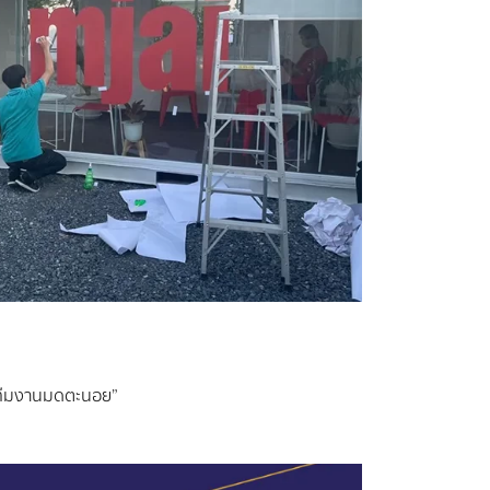
 “ทีมงานมดตะนอย”