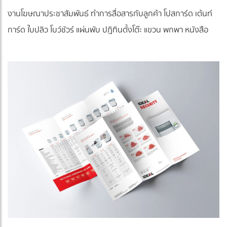
งานโฆษณาประชาสัมพันธ์ ทำการสื่อสารกับลูกค้า โปสการ์ด เต้นท์
การ์ด ใบปลิว โบว์ชัวร์ แผ่นพับ ปฎิทินตั้งโต๊ะ แขวน พกพา หนังสือ