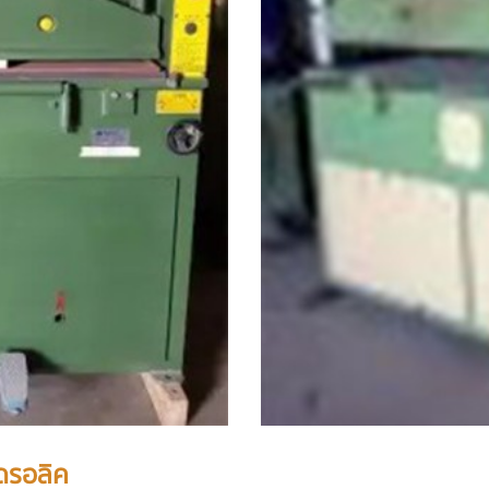
ฮดรอลิค