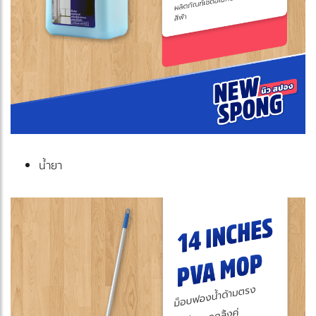
น้ำยา