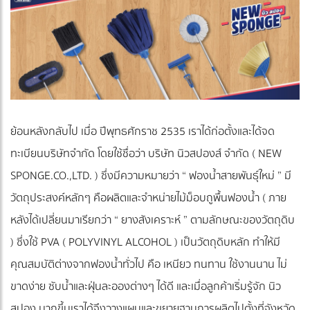
ย้อนหลังกลับไป เมื่อ ปีพุทธศักราช 2535 เราได้ก่อตั้งและได้จด
ทะเบียนบริษัทจำกัด โดยใช้ชื่อว่า บริษัท นิวสปองส์ จำกัด ( NEW
SPONGE.CO.,LTD. ) ซึ่งมีความหมายว่า “ ฟองน้ำสายพันธุ์ใหม่ ” มี
วัตถุประสงค์หลักๆ คือผลิตและจำหน่ายไม้ม็อบถูพื้นฟองน้ำ ( ภาย
หลังได้เปลี่ยนมาเรียกว่า “ ยางสังเคราะห์ ” ตามลักษณะของวัตถุดิบ
) ซึ่งใช้ PVA ( POLYVINYL ALCOHOL ) เป็นวัตถุดิบหลัก ทำให้มี
คุณสมบัติต่างจากฟองน้ำทั่วไป คือ เหนียว ทนทาน ใช้งานนาน ไม่
ขาดง่าย ซับน้ำและฝุ่นละอองต่างๆ ได้ดี และเมื่อลูกค้าเริ่มรู้จัก นิว
สปอง มากขึ้นเราได้จึงวางแผนและขยายฐานการผลิตไปตั้งที่จังหวัด