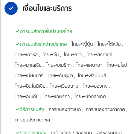
เงื่อนไขและบริการ
การขนส่งภายในประเทศไทย
การขนส่งระหว่างประเทศ
ไทย⇌ญี่ปุ่น
ไทย⇌ไต้หวัน
ไทย⇌เกาหลี
ไทย⇌จีน
ไทย⇌ลาว
ไทย⇌สิงคโปร์
ไทย⇌มาเลเซีย
ไทย⇌อเมริกา
ไทย⇌แคนาดา
ไทย⇌ยุโรป
ไทย⇌เมียนมาร์
ไทย⇌กัมพูชา
ไทย⇌ฟิลิปปินส์
ไทย⇌อินโดนีเซีย
ไทย⇌เวียดนาม
ไทย⇌ฮ่องกง
ไทย⇌อินเดีย
ไทย⇌แอฟริกา
ไทย⇌บังกลาเทศ
วิธีการขนส่ง
การขนส่งทางบก
การขนส่งทางอากาศ
การขนส่งทางทะเล
รายการขนส่ง
เครื่องจักร / ของหนัก
อะไหล่รถยนต์