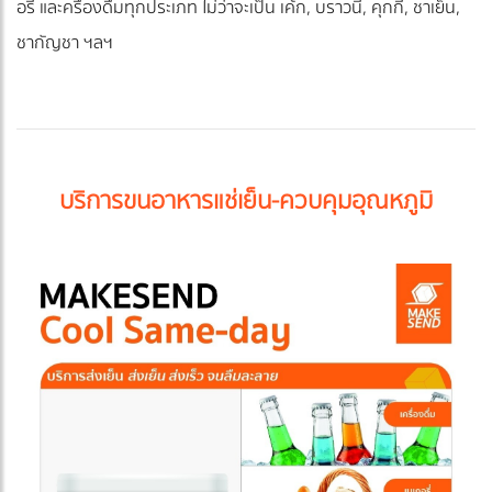
อรี่ และครื่องดื่มทุกประเภท ไม่ว่าจะเป็น เค้ก, บราวนี่, คุกกี้, ชาเย็น,
ชากัญชา ฯลฯ
บริการขนอาหารแช่เย็น-ควบคุมอุณหภูมิ