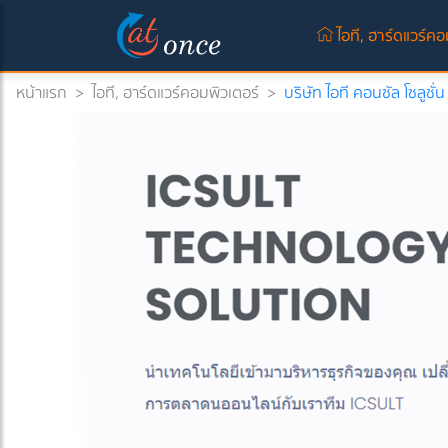
ไอที, ฮาร์ดแวร์คอ
หน้าแรก
>
ไอที, ฮาร์ดแวร์คอมพิวเตอร์
>
บริษัท ไอที คอนซัล โซลูชั่
rrent)