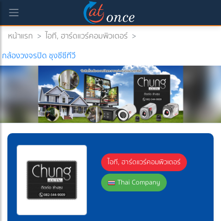
หน้าแรก
>
ไอที, ฮาร์ดแวร์คอมพิวเตอร์
>
rrent)
กล้องวงจรปิด ชุงซีซีทีวี
ไอที, ฮาร์ดแวร์คอมพิวเตอร์
Thai Company