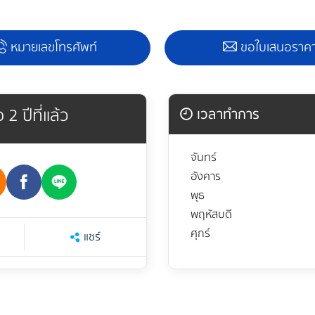
หมายเลขโทรศัพท์
ขอใบเสนอราค
 2 ปีที่แล้ว
เวลาทำการ
จันทร์
อังคาร
พุธ
พฤหัสบดี
ศุกร์
แชร์