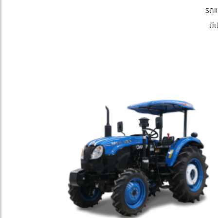
รถแ
มี