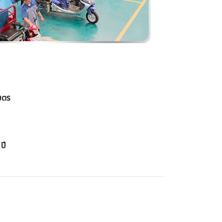
เมตร
ปี