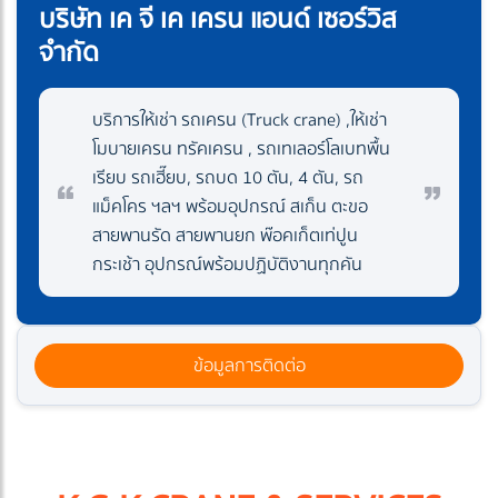
บริษัท เค จี เค เครน แอนด์ เซอร์วิส
จำกัด
บริการให้เช่า รถเครน (Truck crane) ,ให้เช่า
โมบายเครน ทรัคเครน , รถเทเลอร์โลเบทพื้น
เรียบ รถเฮี๊ยบ, รถบด 10 ตัน, 4 ตัน, รถ
แม็คโคร ฯลฯ พร้อมอุปกรณ์ สเก็น ตะขอ
สายพานรัด สายพานยก พ๊อคเก็ตเท่ปูน
กระเช้า อุปกรณ์พร้อมปฏิบัติงานทุกคัน
ข้อมูลการติดต่อ