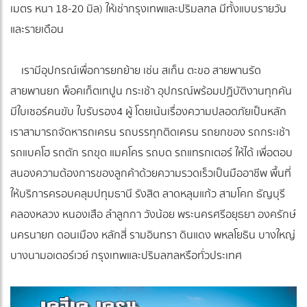
เมตร หนา 18-20 มิล) ให้เช่ากรุงเทพและปริมลฑล มีทั้งแบบรายวัน
และรายเดือน
เรามีอุปกรณ์เพื่อการยกย้าย เช่น สเก็น ตะขอ สายพานรัด
สายพานยก พ็อคเก็ตเทปูน กระเช้า อุปกรณ์พร้อมปฏิบัติงานทุกคัน
มีใบเซอร์คนขับ ใบรับรอง4 ผู้ โดยเน้นเรื่องความปลอดภัยเป็นหลัก
เราสามารถจัดหารถเครน รถบรรทุกติดเครน รถยกของ รถกระเช้า
รถแบคโฮ รถตัก รถขุด แมคโคร รถบด รถแทรกเตอร์ ให้ได้ เพื่อตอบ
สนองความต้องการของลูกค้าด้วยความรวดเร็วเป็นมืออาชีพ พื้นที่
ให้บริการครอบคลุมปทุมธานี รังสิต ลาดหลุมแก้ว สามโคก ธัญบุรี
คลองหลวง หนองเสือ ลำลูกกา วังน้อย พระนครศรีอยุธยา องครักษ์
นครนายก ดอนเมือง หลักสี่ รามอินทรา ดินแดง พหลโยธิน บางใหญ่
บางนามอเตอร์เวย์ กรุงเทพและปริมลฑลหรือทั่วประเทศ