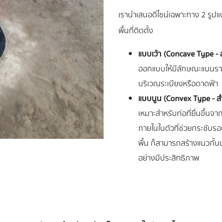
เรานำเสนอดีไซน์เฉพาะทาง 2 รูปแ
พื้นที่ติดตั้ง
แบบเว้า (Concave Type - 
ออกแบบให้มีลักษณะแบนราบ เ
บริเวณระเบียงหรือดาดฟ้า
แบบนูน (Convex Type - สำ
เหมาะสำหรับท่อที่ยื่นขึ้นจ
ภายในในตัวที่ช่วยกระชับรอ
พื้น ก็สามารถสร้างแนวกั้นน
อย่างมีประสิทธิภาพ