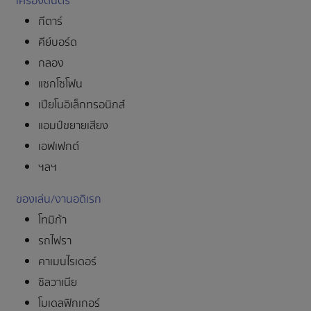
เครื่องดนตรี
กีตาร์
คีย์บอร์ด
กลอง
แซกโซโฟน
เปียโนอิเล็กทรอนิกส์
แอมป์ขยายเสียง
เอฟเฟกต์
ฯลฯ
ของเล่น/งานอดิเรก
โทมิก้า
รถไฟรา
คาเมนไรเดอร์
ซิลวาเนีย
โมเดลฟิกเกอร์