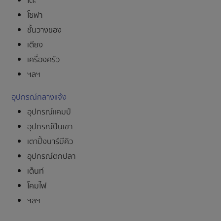
โต๊ะ
โซฟา
ชั้นวางของ
เตียง
เครื่องครัว
ฯลฯ
อุปกรณ์กลางแจ้ง
อุปกรณ์แคมป์
อุปกรณ์ปีนเขา
เตาปิ้งบาร์บีคิว
อุปกรณ์ตกปลา
เต็นท์
โคมไฟ
ฯลฯ