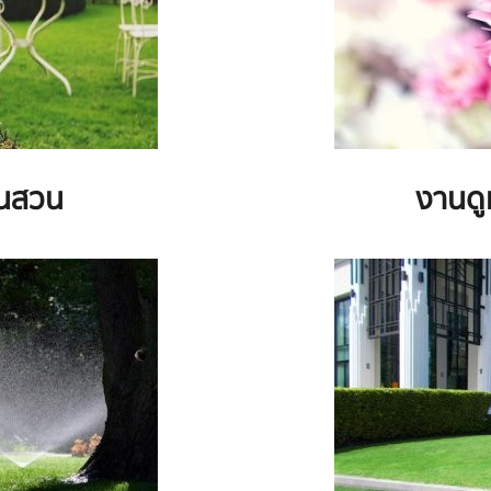
ในสวน
งานดู