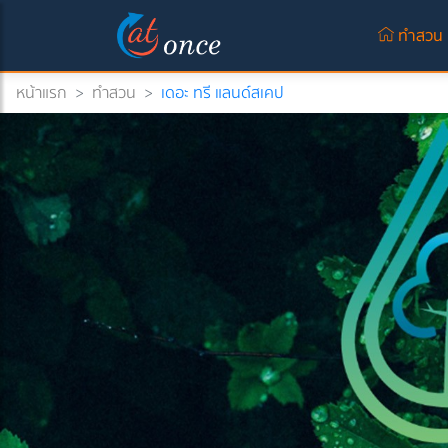
ทำสวน
หน้าแรก
>
ทำสวน
>
เดอะ ทรี แลนด์สเคป