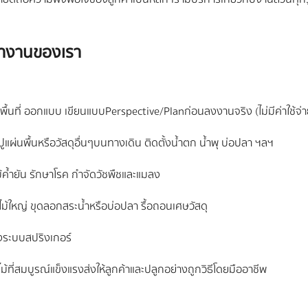
ทำงานของเรา
พื้นที่ ออกแบบ เขียนแบบPerspective/Planก่อนลงงานจริง (ไม่มีค่าใช้จ่า
น ปูแผ่นพื้นหรือวัสดุอื่นๆบนทางเดิน ติดตั้งน้ำตก น้ำพุ บ่อปลา ฯลฯ
ไม้ค้ำยัน รักษาโรค กำจัดวัชพืชและแมลง
ดไม้ใหญ่ ขุดลอกสระน้ำหรือบ่อปลา รื้อถอนเศษวัสดุ
ั้งระบบสปริงเกอร์
์ไม้ที่สมบูรณ์แข็งแรงส่งให้ลูกค้าและปลูกอย่างถูกวิธีโดยมืออาชีพ