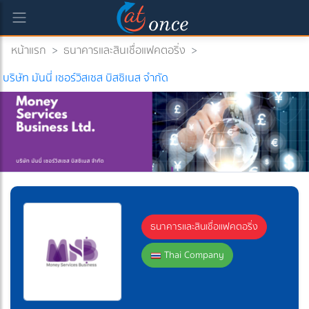
หน้าแรก
>
ธนาคารและสินเชื่อแฟคตอริ่ง
>
current)
บริษัท มันนี่ เซอร์วิสเซส บิสซิเนส จำกัด
ธนาคารและสินเชื่อแฟคตอริ่ง
Thai Company