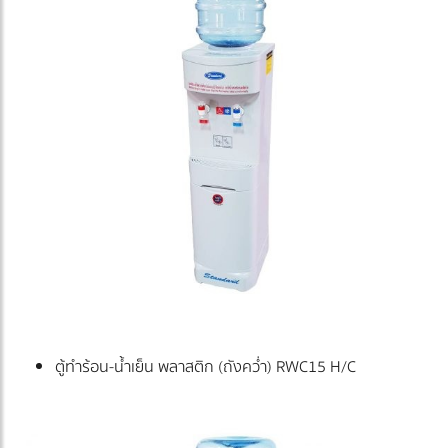
ตู้ทำร้อน-น้ำเย็น พลาสติก (ถังคว่ำ) RWC15 H/C