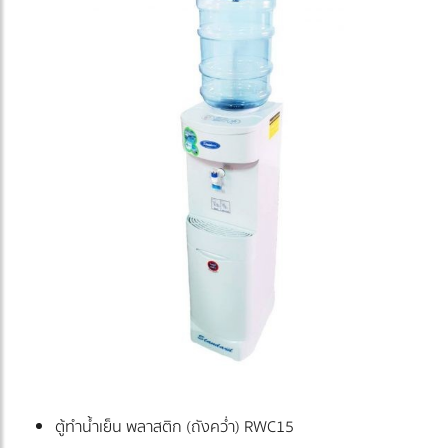
ตู้ทำน้ำเย็น พลาสติก (ถังคว่ำ) RWC15