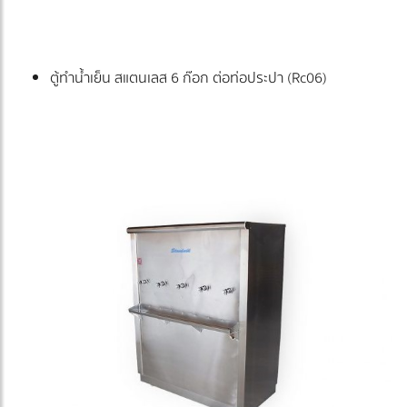
ตู้ทำน้ำเย็น สแตนเลส 6 ก๊อก ต่อท่อประปา (Rc06)