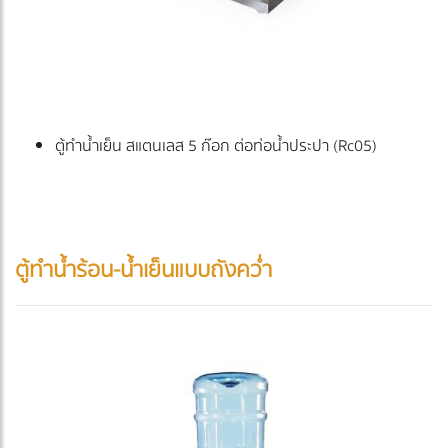
ตู้ทำน้ำเย็น สแตนเลส 5 ก๊อก ต่อท่อน้ำประปา (Rc05)
ตู้ทำน้ำร้อน-น้ำเย็นแบบถังคว่ำ