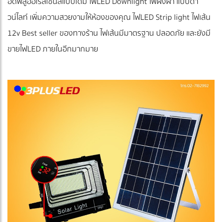
อดฟลูออเรสเซนส์แบบเดิม ืไฟLED Downlight ไฟฝังฝ้า แบบดา
วน์ไลท์ เพิ่มความสวยงามให้ห้องของคุณ ไฟLED Strip light ไฟเส้น
12v Best seller ของทางร้าน ไฟเส้นมีมาตรฐาน ปลอดภัย และยังมี
ขายไฟLED ภายในอีกมากมาย