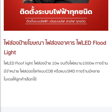
ไฟส่องป้ายโฆษณา ไฟส่องอาคาร ไฟLED Flood
Light
ไฟLED Floof light ไฟส่องป้าย 10w จนถึงไฟสนาม1000w ทางร้าน
มีจำหน่าย ไฟสปอตไลท์แบบCOB หรือแบบSMD ทางร้านมีหลาย
โมเดลให้ลูกค้าเลือกใช้