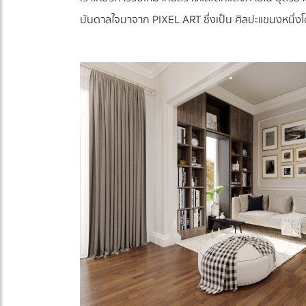
บันดาลใจมาจาก PIXEL ART ซึ่งเป็น ศิลปะแขนงหนึ่งโ