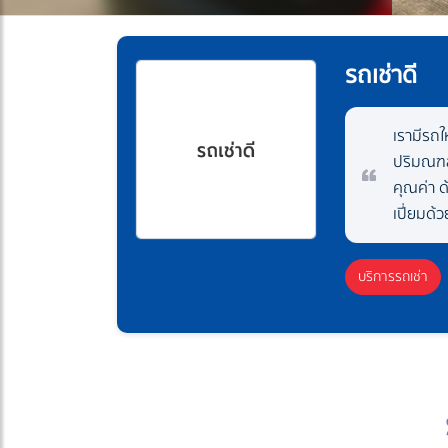
รถเช่าดี
เรามีรถให
ปริมณฑล
คุณค่า ด
เปี่ยมด
บริการรถเช่า