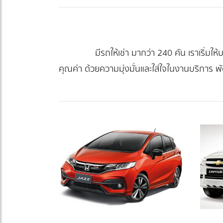
มีรถให้เช่า มากว่า 240 คัน เราเริ่
คุณค่า ด้วยความมุ่งมั่นและใส่ใจในงานบริการ