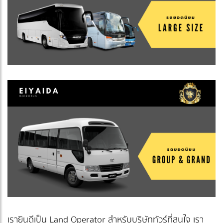
เรายินดีเป็น Land Operator สำหรับบริษัททัวร์ที่สนใจ เรา