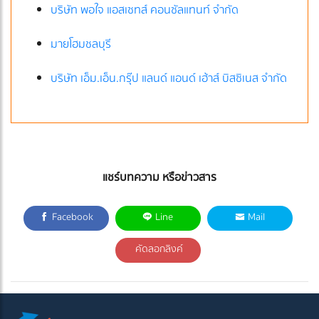
บริษัท พอใจ แอสเซทส์ คอนซัลแทนท์ จำกัด
มายโฮมชลบุรี
บริษัท เอ็ม.เอ็น.กรุ๊ป แลนด์ แอนด์ เฮ้าส์ บิสซิเนส จำกัด
แชร์บทความ หรือข่าวสาร
Facebook
Line
Mail
คัดลอกลิงค์