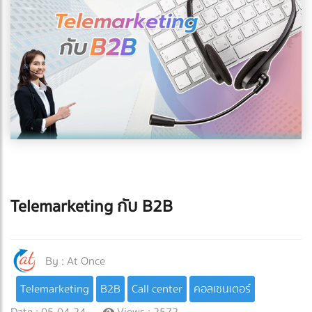
Telemarketing กับ B2B
By :
At Once
Telemarketing
B2B
Call center
คอลเซนเตอร์
Date : 05-04-24
Views : 2572