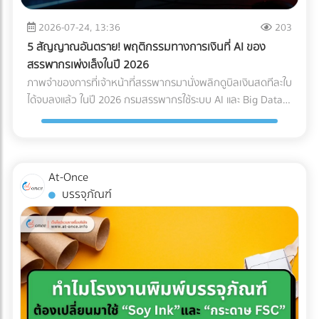
Logistics ของคุณควรมีใบรับรองมาตรฐาน เช่น ISO 13485
Page เฉพาะกิจ (Dedicated Landing Page) อย่าส่งลูกค้ากลุ่ม
(ระบบบริหารคุณภาพสำหรับเครื่องมือแพทย์) หรือ GDP (Good
นี้ไปที่หน้า Home ของเว็บไซต์โรงแรมทั่วไป ให้สร้างหน้า Landing
2026-07-24, 13:36
203
Distribution Practice) เพื่อการันตีความมืออาชีพ ระบบติดตาม
Page แยกออกมาต่างหากเพื่อขายแพ็กเกจ Long-stay โดย
5 สัญญาณอันตราย! พฤติกรรมทางการเงินที่ AI ของ
แบบ Real-Time (IoT Tracking): ในยุคนี้ การเช็กแค่ว่า "ของถึง
เฉพาะ หน้านี้ต้องโชว์ภาพห้องทำงานที่สว่าง มีปลั๊กไฟเพียงพอ
สรรพากรเพ่งเล็งในปี 2026
ไหนแล้ว" ไม่พออีกต่อไป ต้องมีเซนเซอร์ IoT ติดไว้กับกล่องสินค้า
และระบุความเร็วอินเทอร์เน็ตอย่างชัดเจน พร้อมปุ่ม Call-to-
ภาพจำของการที่เจ้าหน้าที่สรรพากรมานั่งพลิกดูบิลเงินสดทีละใบ
เพื่อวัดค่า G-Force (แรงกระแทก), อุณหภูมิ และความเอียง (Tilt)
Action ที่กระตุ้นให้เกิดการจองตรง (Direct Booking) ทันที 2.
ได้จบลงแล้ว ในปี 2026 กรมสรรพากรใช้ระบบ AI และ Big Data
ตลอดการเดินทาง ซึ่งข้อมูลเหล่านี้สามารถใช้เป็นหลักฐานยืนยัน
จัดแพ็กเกจ "Ready to Work" เพื่ออัปราคา (Upselling) แทนที่
ในการเชื่อมโยงข้อมูลทางการเงินของธุรกิจแบบเรียลไทม์ (Real-
ความสมบูรณ์ของสินค้าเมื่อส่งมอบได้ สรุปความคุ้มค่า (ROI):
จะลดราคาห้องพักเพื่อแข่งกับอพาร์ตเมนต์ ให้คุณเพิ่มมูลค่า
time Cross-checking) การแต่งบัญชี หรือหลบเลี่ยงภาษีด้วยวิธี
ทำไมถึงควรลงทุนใน Specialized Logistics? ผู้บริหารหลาย
(Value-added) เข้าไปในห้องพัก เช่น เพิ่มหน้าจอ Monitor 27
เดิมๆ กลายเป็นความเสี่ยงระดับวิกฤตที่อาจทำให้บริษัทโดนภาษี
ท่านอาจกังวลเรื่องต้นทุน เพราะการจ้าง Premium Freight
นิ้ว และเก้าอี้เพื่อสุขภาพ (Ergonomic Chair) การลงทุนซื้อ
ย้อนหลังจนล้มละลายได้ หากธุรกิจของคุณยังมีพฤติกรรม
ย่อมมีราคาสูงกว่าขนส่งทั่วไปประมาณ 20-30% แต่ในมุมมอง
At-Once
อุปกรณ์เหล่านี้เพียงหลักพัน สามารถนำมาตั้งเป็นแพ็กเกจ "Pro
ทางการเงินแบบนี้อยู่ นี่คือ 5 สัญญาณอันตรายที่ AI ของ
ของการบริหารความเสี่ยง (Risk Management) การลงทุนตรง
บรรจุภัณฑ์
Nomad" ที่ชาร์จราคาเพิ่มได้เดือนละหลายพันบาท แถมยังเป็น
สรรพากรจะจัดว่าบริษัทคุณเป็น "กลุ่มเสี่ยงสูง (High Risk)"
นี้ "คุ้มค่ามหาศาล" เมื่อเทียบกับสิ่งที่คุณต้องเสียหากเกิดข้อผิด
สเปกที่ดึงดูดใจชาว Remote Worker ขั้นสุด 3. ยิงโฆษณาแบบ
ทันที: 1. ข้อมูล e-Tax ไม่ตรงกับ Statement ธนาคาร AI
พลาด เช่น ค่าซ่อมแซมอะไหล่หลักแสน, ค่าเสียโอกาสจากการ
เจาะจงเป้าหมาย (Precision Targeting Ads) เลิกหว่านโฆษณา
สามารถดึงข้อมูลความเคลื่อนไหวของบัญชีธนาคาร (ที่เข้าเกณฑ์
เลื่อนวันเปิดคลินิก, ค่าปรับจากโรงพยาบาล หรือแม้แต่การถูก
กว้างๆ แล้วหันมาใช้กลยุทธ์ยิงแอด (Digital Ads) เจาะกลุ่มคน
รายงาน) มาจับคู่กับรายได้ที่คุณสำแดงผ่านระบบ e-Tax Invoice
บริษัทประกันปฏิเสธความคุ้มครองเพราะใช้ระบบขนส่งที่ไม่ได้
ต่างชาติที่ทำงานออนไลน์ เช่น ค้นหาผู้ที่สนใจ "Work from
และ e-Withholding Tax หากมีเงินโอนเข้าบัญชีบริษัทจำนวนมาก
มาตรฐาน การเลือกใช้บริการขนส่งเฉพาะทางจึงเปรียบเสมือน
Thailand", "Digital Nomad Visa Thailand" หรือทำ
แต่ยอดขายที่แจ้งเสียภาษีกลับต่ำเตี้ยเรี่ยดิน ระบบจะตีธงแดงทันที
การซื้อ "ความสบายใจ" และ "ความมั่นคง" ให้กับธุรกิจของคุณ
Retargeting ไปยังกลุ่มที่เคยเข้ามาดูเว็บไซต์ของคุณแต่ยังไม่
2. ขาดทุนสะสมติดต่อกัน... แต่เจ้าของรวยขึ้น บริษัทแจ้งงบการ
ครับ ???? อุปกรณ์การแพทย์ของคุณมีมูลค่าสูงเกินกว่าจะฝากไว้
ตัดสินใจจอง อย่าปล่อยให้โอกาสหลุดลอยไป... ให้ At-once ช่วย