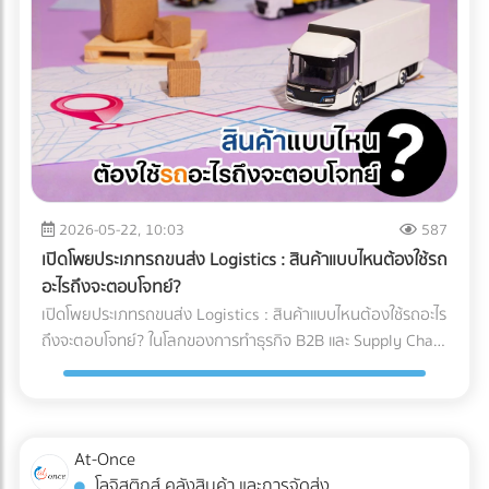
และคำแนะนำสำหรับ Site Manager จากการวางระบบระบายน้ำ
ทำงานของเครื่อง X-ray อย่างไร? เทคโนโลยี X-ray
อย่างรัดกุม โครงการสามารถดำเนินงานต่อได้ 100% ตลอดฤดู
อุตสาหกรรมอาหาร 2026 ใช้ระบบ AI ในการทำ Anomaly
ฝน อายุการใช้งานของเครื่องจักรไม่สั้นลง และไม่มีค่าซ่อมบำรุง
Detection (การตรวจจับความผิดปกติ) แทนที่จะตั้งค่าความหนา
ฉุกเฉิน สรุป 3 ข้อแนะนำก่อนเริ่มงาน: 1. เช็กประวัติน้ำท่วมย้อน
แน่นแบบตายตัว AI จะเรียนรู้ภาพของอาหารที่สมบูรณ์แบบนับ
หลัง 2. เตรียมเนินดินหรือพื้นที่สูงสำหรับจอดเครื่องจักรหลังเลิก
หมื่นภาพ เมื่อเจอสิ่งผิดปกติที่ซ่อนอยู่ในพื้นผิวที่ซับซ้อน (เช่น
งาน 3. จัดทำแผนฉุกเฉินในการอพยพเครื่องจักร กำลังเตรียม
ซีเรียล หรือถั่วรวม) AI จะประมวลผลและคัดแยกได้อย่างแม่นยำ 3
พื้นที่ก่อสร้าง หรือต้องการเช่าเครื่องจักรหนัก หรือวางแผน
เทรนด์ความสามารถใหม่ของระบบ QC อาหารอัตโนมัติ 1. การ
จัดการเรื่องน้ำ? ค้นหาและเปรียบเทียบบริการได้ที่ At-Once
ตรวจจับสิ่งแปลกปลอมความหนาแน่นต่ำ: AI ช่วยให้เครื่องสแกน
แพลตฟอร์มรวมธุรกิจ B2B อันดับหนึ่งของไทย
x-ray ตรวจจับพลาสติกบาง, ยาง, หรือกระดูกอ่อนในเนื้อสัตว์
2026-05-22, 10:03
587
ซึ่งเป็นสิ่งที่รังสี X-ray แบบเดิมมักจะมองข้าม 2. ตรวจสอบบรรจุ
เปิดโพยประเภทรถขนส่ง Logistics : สินค้าแบบไหนต้องใช้รถ
ภัณฑ์และน้ำหนักในขั้นตอนเดียว: เครื่อง X-ray ยุคใหม่สามารถ
อะไรถึงจะตอบโจทย์?
ตรวจสอบรอยซีลรั่ว สินค้าแหว่งหาย และเช็กน้ำหนักรวมไปพร้อม
เปิดโพยประเภทรถขนส่ง Logistics : สินค้าแบบไหนต้องใช้รถอะไร
กับการหาสิ่งแปลกปลอมในเสี้ยววินาที 3. Data Analytics &
ถึงจะตอบโจทย์? ในโลกของการทำธุรกิจ B2B และ Supply Chain
Cloud Monitoring: เชื่อมต่อข้อมูลขึ้น Cloud แบบ Real-time
การขนส่งสินค้าไม่ใช่แค่การนำของจากจุด A ไปส่งที่จุด B แต่คือ
ทำให้ผู้จัดการโรงงานรู้ได้ทันทีว่าของเสียเกิดจากไลน์ผลิตไหน
การต่อสู้กับ "ต้นทุนแฝง" และ "ความปลอดภัยของสินค้า" หลาย
เพื่อแก้ไขปัญหาได้ตรงจุด การอัปเกรดมาใช้เครื่อง X-ray AI จะ
ครั้งที่ฝ่ายจัดซื้อหรือผู้ประกอบการเลือกจ้างรถขนส่งขนาดใหญ่
ช่วยให้โรงงาน วิธีลด False Reject โรงงานอาหาร ได้อย่างเป็น
เกินความจำเป็นเพราะเผื่อเหลือเผื่อขาด จนทำให้ค่าใช้จ่ายบาน
At-Once
รูปธรรม และผ่านมาตรฐานระดับโลกอย่าง HACCP, GMP หรือ
ปลาย หรือบางครั้งเลือกใช้รถผิดประเภทจนสินค้าเสียหายระหว่าง
โลจิสติกส์ คลังสินค้า และการจัดส่ง
BRC ได้ง่ายขึ้น ต้องการอัปเกรดเทคโนโลยีตรวจสอบคุณภาพใน