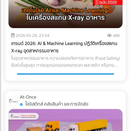
แต่ทุกชั่วโมงที่รถขุดหรือรถเบคโฮต้องจอดนิ่งสนิท นั่นหมายถึง
ค่าแรงคนงานที่เสียเปล่า ค่าเช่าเครื่องจักรที่บานปลาย และความ
เสี่ยงที่จะโดนค่าปรับจากความล่าช้าในการส่งมอบโครงการ การ
ลงทุนวางระบบระบายน้ำที่ได้มาตรฐานตั้งแต่เนิ่นๆ จึงเป็นการซื้อ
ความเสี่ยงที่คุ้มค่าที่สุด กรณีศึกษาจำลอง: การวางระบบระบาย
2026-05-28, 23:04
486
น้ำพื้นที่ก่อสร้าง ในการแก้ปัญหาไซต์งานพื้นที่เสี่ยง บริษัทผู้รับ
เทรนด์ 2026: AI & Machine Learning ปฏิวัติเครื่องสแกน
เหมางานโยธาระบายน้ำ จะแบ่งการทำงานออกเป็น 2 เฟสหลัก:
X-ray อุตสาหกรรมอาหาร
เฟสที่ 1: การสำรวจและประเมินพื้นที่ (Site Assessment) ทีม
ในอุตสาหกรรมอาหาร ความปลอดภัยทางอาหาร (Food Safety)
วิศวกรทำการสำรวจแผนที่ความสูง (Topographic Survey)
คือหัวใจสูงสุด การหลุดรอดของเศษกระจก พลาสติก หรือกระดูก
เพื่อหาจุดต่ำสุดของพื้นที่ และประเมินทิศทางการไหลของน้ำตาม
ชิ้นเล็กๆ เพียงชิ้นเดียว อาจนำไปสู่การเรียกคืนสินค้า (Product
ธรรมชาติ เฟสที่ 2: การออกแบบและติดตั้งระบบระบายน้ำ
Recall) ที่สร้างความเสียหายมหาศาล แม้โรงงานส่วนใหญ่จะใช้
(System Design) ร่องน้ำรอบไซต์ (Perimeter Drains): ขุดร่อง
เครื่อง X-ray อาหาร อยู่แล้ว แต่ปัญหาที่มักพบคือ การคัดทิ้งผิด
น้ำล้อมรอบพื้นที่เพื่อดักจับน้ำจากภายนอกไม่ให้ไหลเข้ามาในไซต์
พลาด (False Reject) ซึ่งทำให้สูญเสียอาหาร (Food Waste)
At-Once
งาน ระบบระบายน้ำใต้ดิน (Subsurface Drainage): วางท่อเจาะรู
และเสียต้นทุน ในปี 2026 AI ตรวจสอบคุณภาพ และ Machine
โลจิสติกส์ คลังสินค้า และการจัดส่ง
ใต้ดินเพื่อลดระดับน้ำใต้ดิน ป้องกันดินอ่อนตัว บ่อพักน้ำและปั๊ม
Learning โรงงาน ได้เข้ามาปฏิวัติเครื่องตรวจจับสิ่งแปลกปลอม
น้ำ (Retention Ponds & Pump Stations): สร้างบ่อพักน้ำ
ไปสู่ยุคใหม่ที่แม่นยำกว่าเดิมเพื่อแก้ปัญหา False Reject อย่าง
ชั่วคราวในจุดที่ต่ำที่สุด และใช้ปั๊มน้ำบาดาลหรือเครื่องสูบน้ำขนาด
จริงจัง ซึ่งถือเป็นมาตรฐานใหม่ที่โรงงานอาหารในไทยต้องเริ่ม
ใหญ่ สูบน้ำออกสู่แหล่งน้ำสาธารณะอย่างรวดเร็ว ผลลัพธ์ที่ได้
ปรับตัวตามแนวทางสากลนี้ Machine Learning เปลี่ยนการ