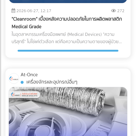
(เช่น ชิ้นส่วนพลาสติกทั่วไป vs. ชิ้นส่วนพลาสติกสำหรับเครื่อง
ระบบกันซึม ตั้งแต่ขั้นตอนแรกของการออกแบบ คือการปกป้อง
(Puncture Resistance) จากมุมแหลมของอาหารแช่แข็ง เช่น
มือแพทย์) หากระบุพิกัดผิด (สำแดงภาษีต่ำกว่าความเป็นจริง): แม้
2026-06-27, 12:17
272
เงินลงทุนก้อนใหญ่ของคุณ ให้คุณดำเนินธุรกิจได้อย่างสบายใจ
กระดูกหมู กุ้ง หรือเกล็ดน้ำแข็งได้ดีเทียบเท่าการใช้ไนลอนแบบ
จะเกิดจากความไม่รู้ แต่ในมุมของศุลกากรจะถือเป็นการ "หลีก
ไม่ต้องหวาดผวาทุกครั้งที่เมฆฝนตั้งเค้ามาอีกต่อไป
"Cleanroom" เบื้องหลังความปลอดภัยในการผลิตพลาสติก
ดั้งเดิม 3. กลยุทธ์ Downgauging (รีดความหนา ลดต้นทุน ลด
เลี่ยงภาษี" ธุรกิจอาจโดนกักตู้สินค้า (Customs Hold) โดนยึด
Medical Grade
คาร์บอน) แนวทางรักษ์โลกที่โรงงานทำได้ทันทีโดยไม่ต้องเสี่ยง
ของ และถูกเรียกเก็บภาษีย้อนหลังพร้อมค่าปรับที่สูงกว่ามูลค่า
ในอุตสาหกรรมเครื่องมือแพทย์ (Medical Devices) "ความ
เปลี่ยนวัสดุ คือการลดความหนาของฟิล์ม (Downgauging) การ
สินค้าหลายเท่าตัว ซึ่งศุลกากรมีสิทธิ์ตรวจสอบย้อนหลังได้สูงสุด
บริสุทธิ์" ไม่ใช่แค่ตัวเลือก แต่คือความเป็นความตายของผู้ป่วย
ใช้เม็ดพลาสติกเกรดพิเศษช่วยให้โรงงานผลิตฟิล์มที่บางลง (เช่น
ถึง 10 ปี หากระบุพิกัดผิด (สำแดงภาษีสูงเกินจริง): ธุรกิจจะต้อง
แม้ว่านักวิศวกรรมวัสดุจะสามารถคิดค้นเม็ดพลาสติกเกรด
ลดจาก 100 ไมครอน เหลือ 80 ไมครอน) แต่ยังคงความเหนียว
จ่ายภาษีแพงกว่าที่ควรจะเป็น ทำให้ต้นทุนสินค้าสูงขึ้นและสูญเสีย
ทางการแพทย์ (Medical Grade Plastic) ที่มีคุณสมบัติยอด
และคุณสมบัติ Barrier ไว้ได้เท่าเดิม วิธีนี้ช่วยลดปริมาณการใช้
ความสามารถในการแข่งขันในตลาดโดยเปล่าประโยชน์ 2. พลาด
เยี่ยม ทนทาน และเข้ากันได้ทางชีวภาพ (Biocompatible) มาก
พลาสติกลงมหาศาล ประหยัดต้นทุนค่าจัดซื้อ และลดภาษี
สิทธิประโยชน์ทางภาษีเพราะเอกสาร C/O ไม่สมบูรณ์ การนำเข้า
เพียงใด แต่หากกระบวนการผลิตและการบรรจุเกิดขึ้นในสภาพ
คาร์บอนในการส่งออกได้อย่างเห็นผล เปรียบเทียบวัสดุบรรจุ
At-Once
หรือส่งออกไปยังประเทศที่มีข้อตกลงเขตการค้าเสรี (FTA) เช่น
แวดล้อมที่ไม่ได้มาตรฐาน พลาสติกเหล่านั้นก็อาจกลายเป็นพาหะ
ภัณฑ์สำหรับโรงงานอาหารแช่แข็ง บทสรุป การเปลี่ยนผ่านสู่บรรจุ
เครื่องจักรและอุปกรณ์อื่นๆ
จีน ญี่ปุ่น หรืออาเซียน ธุรกิจสามารถใช้ Certificate of Origin
นำเชื้อโรคชั้นดี นี่คือจุดที่ "ห้องปลอดเชื้อ" หรือ "Cleanroom"
ภัณฑ์รักษ์โลกในสายการผลิตอาหารแช่แข็ง ไม่ใช่เรื่องของการ
(C/O) หรือหนังสือรับรองถิ่นกำเนิดสินค้า เพื่อขอลดหย่อนหรือ
เข้ามามีบทบาทสำคัญในฐานะด่านป้อมปราการที่แข็งแกร่งที่สุด ใน
หลับตาเลือกวัสดุที่มีป้าย Eco แปะอยู่ แต่เป็นการคำนวณเชิง
ยกเว้นภาษีนำเข้าได้ ความเสี่ยง: กฎเกณฑ์ในการขอ C/O ของ
การปกป้องอุปกรณ์การแพทย์ให้รอดพ้นจากการปนเปื้อนก่อนถึง
วิศวกรรมที่ต้องรักษาสมดุลระหว่าง "การรักษาสิ่งแวดล้อม" และ
แต่ละประเทศมีความละเอียดอ่อนมาก หากกรอกข้อมูลใน
มือแพทย์และคนไข้ Cleanroom ในอุตสาหกรรมพลาสติกการ
"การรักษาคุณภาพอาหาร" การฝืนใช้วัสดุที่ทนความเย็นไม่ได้จน
Commercial Invoice, Packing List ไม่ตรงกันเพียงจุดเดียว
แพทย์ คืออะไร? Cleanroom คือห้องที่มีการควบคุมสภาพ
ทำให้อาหารเสีย เกิดเป็นขยะอาหาร (Food Waste) จะสร้างผล
หรือระบุเกณฑ์การผลิต (Origin Criteria) ผิดพลาด ปลายทาง
แวดล้อมอย่างเข้มงวด ไม่ว่าจะเป็นปริมาณฝุ่นละอองในอากาศ,
เสียต่อสิ่งแวดล้อมและต้นทุนของบริษัทมากกว่าตัวพลาสติกเอง
อาจปฏิเสธฟอร์มนั้นทันที ทำให้ผู้นำเข้าต้องจ่ายภาษีในอัตราปกติ
อุณหภูมิ, ความชื้น, และความดันอากาศ โดยใช้ระบบแผ่นกรอง
เสียอีก หัวใจสำคัญคือการเลือกพาร์ทเนอร์ด้านบรรจุภัณฑ์ที่
(MFN Rate) แบบเต็มจำนวน 3. ตกม้าตายเรื่องใบอนุญาตเฉพาะ