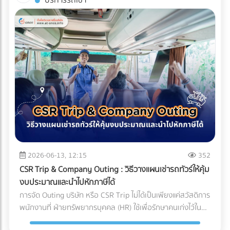
บริการรถเช่า
(Compliance Risks) ในปี 2026 ทั่วโลกหันมาใช้น้ำยาแอร์รักษ์
บริหารจัดการซัพพลายเชนที่ถูกต้อง สิ่งที่ส่งมาถึงหน้าโรงงาน
บรรจุภัณฑ์ (Sealing) จะต้องดำเนินการให้เสร็จสิ้นภายใน
โลก (Eco-Friendly Refrigerants) ซึ่งมักจะมีแรงดันสูงกว่า
อาจกลายเป็นเพียง "ผงชาสีหม่น" ที่สูญเสียทั้งเอกลักษณ์และ
Cleanroom ทั้งหมด บรรจุภัณฑ์ที่ใช้มักเป็นถุงฟอยล์หรือถุง
น้ำยาแอร์ยุคเก่า ชิ้นส่วนราคาถูกอาจไม่ได้ถูกออกแบบมาเพื่อ
มูลค่า กุญแจสำคัญที่อยู่เบื้องหลังการคงสภาพความสดใหม่ สี
Tyvek ที่ได้มาตรฐานการแพทย์ เมื่อซีลปิดผนึกเรียบร้อยแล้ว จึง
รองรับสเปกใหม่นี้ ทำให้ไม่ผ่านมาตรฐานความปลอดภัย
เขียวสว่าง และกลิ่นอูมามิของมัทฉะไว้ได้อย่างสมบูรณ์แบบ คือ
จะสามารถนำชิ้นงานนั้นออกจาก Cleanroom สู่คลังสินค้าปกติ
นอกจากนี้ หากซัพพลายเออร์ต้นทางไม่มีระบบจัดการสิ่ง
ระบบขนส่งที่เรียกว่า Cold Chain Logistics (ระบบห่วงโซ่ความ
ได้ บทสรุป: ความมั่นใจที่ส่งต่อถึงมือผู้ป่วย การลงทุนสร้างและ
แวดล้อมที่ดี โรงงานก็อาจเผชิญความยากลำบากในการขอใบรับ
เย็น) ทำไม "มัทฉะ" ถึงต้องการการดูแลระดับพิเศษ? ก่อนจะเข้าใจ
บำรุงรักษา Cleanroom มีต้นทุนที่สูงมาก ทั้งค่าระบบปรับอากาศ
รองสากลเพื่อส่งออกสินค้าไปต่างประเทศ บทสรุป: การเปลี่ยน
ความสำคัญของการขนส่ง ต้องเข้าใจธรรมชาติของผงมัทฉะ
ค่าชุดป้องกัน (Gowning) และการตรวจสอบมาตรฐานประจำปี แต่
มุมมองจาก "ราคา" สู่ "ความคุ้มค่า" แบรนด์ผู้ผลิตเครื่องปรับ
ก่อน มัทฉะคือการนำใบชาทั้งใบไปบดละเอียดด้วยโม่หินจนเป็นผง
สำหรับอุตสาหกรรมการแพทย์ นี่คือการลงทุนที่ประเมินค่าไม่ได้
อากาศชั้นนำระดับโลก ล้วนเข้าใจถึงกฎข้อนี้ดี พวกเขาจึงมักไม่
ขนาดไมครอน ทำให้ตัวผงชามีพื้นที่ผิวสัมผัสกับอากาศมาก ศัตรู
สำหรับฝ่ายจัดซื้อหรือเจ้าของแบรนด์อุปกรณ์การแพทย์ การ
ประนีประนอมกับชิ้นส่วนกลไกที่อยู่ภายใน และเจาะจงเลือกใช้ผู้
ตัวร้ายที่ทำลายคุณภาพของมัทฉะมีอยู่ 3 ประการหลัก: ความ
เลือกพาร์ทเนอร์ หรือ OEM โรงงานพลาสติกที่ได้รับการรับรอง
ผลิตชิ้นส่วน (OEM) ที่มีกระบวนการตรวจสอบคุณภาพแบบ
ร้อน (Heat): อุณหภูมิที่สูงเกินไปจะเร่งกระบวนการสลายตัวของ
มาตรฐาน Cleanroom (ISO 14644) และระบบบริหารงาน
100% และยึดมั่นในมาตรฐานระดับสูง (เช่น Japanese Quality
คลอโรฟิลล์ (Chlorophyll) ทำให้สีเขียวสว่างสดใส (Vibrant
คุณภาพสำหรับเครื่องมือแพทย์ (ISO 13485) ไม่เพียงแต่ช่วยลด
Standards หรือมาตรฐาน ISO) เท่านั้น การเปลี่ยนมุมมองจาก
Green) กลายเป็นสีเหลืองอมน้ำตาล (Yellowish-brown)
2026-06-13, 12:15
352
ความเสี่ยงในการถูกตีกลับสินค้า (Product Recall) แต่ยัง
การหา "อะไหล่ที่ถูกที่สุด" เป็น "อะไหล่ที่ลดความเสี่ยงได้มากที่สุด"
ออกซิเจน (Oxygen): ทำให้เกิดปฏิกิริยาออกซิเดชัน (Oxidation)
เป็นการสร้างความมั่นใจสูงสุดว่า ผลิตภัณฑ์ของคุณจะปลอดภัย
CSR Trip & Company Outing : วิธีวางแผนเช่ารถทัวร์ให้คุ้ม
คือกุญแจสำคัญที่ทำให้องค์กรเติบโตอย่างยั่งยืน การเลือก
ซึ่งจะทำลายสารประกอบที่ให้กลิ่นหอม (Aroma) และสารต้าน
และพร้อมช่วยชีวิตผู้ป่วยได้อย่างแท้จริง
งบประมาณและนำไปหักภาษีได้
ซัพพลายเออร์จึงไม่ใช่แค่การเปรียบเทียบใบเสนอราคา แต่คือการ
อนุมูลอิสระ (Catechins) ทำให้รสชาติอูมามิหายไป และเกิดความ
การจัด Outing บริษัท หรือ CSR Trip ไม่ได้เป็นเพียงแค่สวัสดิการ
มองหา "พาร์ทเนอร์เชิงกลยุทธ์" ที่สามารถช่วยควบคุม Total
ขมฝาดขึ้นมาแทน ความชื้นและแสง (Moisture & Light): เร่งการ
พนักงานที่ ฝ่ายทรัพยากรบุคคล (HR) ใช้เพื่อรักษาคนเก่งไว้ใน
Cost of Ownership ได้อย่างแท้จริง ท้ายที่สุดแล้ว การลงทุนกับ
เติบโตของจุลินทรีย์ และทำให้สีของชาซีดจางลงอย่างรวดเร็ว
องค์กรเท่านั้น แต่ในมุมมองของผู้บริหารและฝ่ายบัญชี กิจกรรม
ชิ้นส่วนที่มีคุณภาพตั้งแต่ต้นทาง ย่อมเป็นทางเลือกที่คุ้มค่ากว่า
Cold Chain Logistics ทำงานอย่างไรในเส้นทาง ญี่ปุ่น-ไทย?