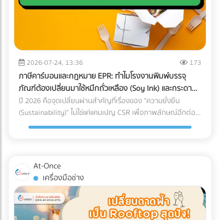
เงินว่า "ขาดทุน" หรือ "กำไรน้อยมาก" ต่อเนื่อง 3-5 ปี แต่
กับใครก็ได้ การหาบริษัท Logistics (3PL) ที่มีรถขนส่งแบบ Air-
คุณหาทีมที่ใช่! การปรับเปลี่ยนโครงสร้างราคา สร้าง Landing
กรรมการบริษัทกลับมีการซื้อทรัพย์สินขนาดใหญ่ เช่น รถสปอร์ต
Ride Suspension พร้อมทีมงานที่ผ่านการอบรมมาตรฐาน
Page ที่มี Conversion Rate สูง และการยิงโฆษณาเจาะตลาด
อสังหาริมทรัพย์ หรือมีการโอนเงินออกไปยังบัญชีส่วนตัวบ่อย
White Glove Service ไม่ใช่เรื่องง่ายและต้องใช้เวลาในการตรวจ
ต่างชาติ ต้องอาศัยความเชี่ยวชาญเฉพาะทาง หากทีม In-house
ครั้ง AI จะประเมินว่านี่คือการโยกเงินบริษัท (Siphoning) หรือการ
สอบประวัติอย่างละเอียด ลดความเสี่ยงและประหยัดเวลาของฝ่าย
ของโรงแรมคุณมีงานล้นมืออยู่แล้ว การใช้บริการ Outsource คือ
ปกปิดรายได้ 3. สินค้าคงเหลือ (Inventory) ในงบ ไม่สอดคล้อง
จัดซื้อ ด้วยการค้นหาและเปรียบเทียบบริษัทขนส่งเฉพาะทาง
ทางออกที่รวดเร็วและคุ้มค่าที่สุด อย่าปล่อยให้ห้องพักต้องว่าง
กับความเป็นจริง นี่คือจุดตายของธุรกิจซื้อมาขายไป หากยอด
2026-07-24, 13:36
173
สำหรับเครื่องมือแพทย์ (Healthcare Logistics) ที่ได้มาตรฐาน
เปล่าในช่วง Low Season! ยกระดับการตลาดโรงแรมของคุณวัน
ขายของคุณน้อย แต่การสั่งซื้อวัตถุดิบหรือนำเข้าสินค้ามีปริมาณ
สากล ได้ฟรีที่ At-once แพลตฟอร์มรวบรวมธุรกิจ B2B ชั้นนำ
ภาษีคาร์บอนและกฎหมาย EPR: ทำไมโรงงานพิมพ์บรรจุ
นี้ เข้ามาค้นหาพาร์ทเนอร์ที่เชี่ยวชาญบน At-once แพลตฟอร์ม
มหาศาลจน "สต็อกบวม" ผิดปกติ สรรพากรจะตั้งข้อสงสัยว่า
ของประเทศไทย
ภัณฑ์ต้องเปลี่ยนมาใช้หมึกถั่วเหลือง (Soy Ink) และกระดาษ
รวบรวมบริษัท B2B ชั้นนำของไทย เรามีตัวเลือกให้คุณครบจบใน
คุณแอบขายสินค้าแบบไม่มีใบกำกับภาษี (ขายของเถื่อน/ขายตัด
FSC
ปี 2026 คือจุดเปลี่ยนผ่านสำคัญที่เรื่องของ "ความยั่งยืน
ที่เดียว: Digital Marketing Agency: ผู้เชี่ยวชาญด้านการวาง
ราคา) 4. ค่าใช้จ่ายเบ็ดเตล็ดและค่ารับรองพุ่งสูงปรี๊ด การยัด
(Sustainability)" ไม่ใช่แค่แคมเปญ CSR เพื่อภาพลักษณ์อีกต่อ
กลยุทธ์และยิงแอดเจาะตลาดต่างชาติ Web Developer / UX-UI
"รายจ่ายส่วนตัว" เข้ามาเป็น "ค่าใช้จ่ายบริษัท" เป็นเรื่องที่ AI จับ
ไป แต่กลายเป็น "กำแพงภาษี" และ "ข้อกีดกันทางการค้า" ที่ส่ง
Designer: ทีมสร้าง Landing Page และระบบ Direct Booking
ทางได้ง่ายมาก หากหมวดหมู่ค่ารับรอง ค่าเดินทาง หรือค่าใช้จ่าย
ผลกระทบต่อต้นทุนของธุรกิจ B2B โดยตรง โดยเฉพาะกฎหมาย
ที่ลื่นไหล SEO Specialist: ช่วยให้เว็บไซต์โรงแรมของคุณติดหน้า
เบ็ดเตล็ด มีสัดส่วนที่สูงผิดปกติเมื่อเทียบกับรายได้รวมของ
EPR (Extended Producer Responsibility) ที่บีบให้เจ้าของ
แรก Google เมื่อ Nomad ค้นหาที่พัก พร้อมเปลี่ยนยอดวิวให้
บริษัท (Benchmarking) เตรียมตัวรับจดหมายเชิญพบเจ้าหน้าที่
แบรนด์ต้องรับผิดชอบต่อซากบรรจุภัณฑ์ของตนเอง หากโรงงาน
เป็นยอดจองหรือยัง? เข้ามาเปรียบเทียบผลงานและติดต่อเอเจน
At-Once
ได้เลย 5. ทำธุรกรรมคริปโตฯ หรือ Digital Assets โดยไม่ลง
ของคุณผลิตบรรจุภัณฑ์ที่รีไซเคิลยาก หรือปล่อยคาร์บอนสูง
ซี่ระดับมืออาชีพได้ฟรีทันทีที่ At-once ให้เราเป็นสะพานเชื่อมธุรกิจ
เครื่องมือช่าง
บัญชี การรับชำระค่าสินค้าจากคู่ค้าต่างประเทศด้วย
ลูกค้ารายใหญ่ระดับโลกจะตัดคุณออกจาก Supply Chain ทันที
คุณสู่ความสำเร็จ!
Cryptocurrency แล้วไม่แปลงค่าเงินมาบันทึกเป็นรายได้ หรือโอน
นี่คือเหตุผลว่าทำไมการเปลี่ยนมาใช้วัสดุรักษ์โลกจึงเป็นทางรอด
เข้ากระเป๋าส่วนตัว ถือเป็นการหลบเลี่ยงภาษีที่ปัจจุบันสรรพากร
เดียว ทำไมต้องเป็นกระดาษ FSC และ หมึกถั่วเหลือง (Soy Ink)?
ร่วมมือกับกระดานเทรด (Exchange) เพื่อตรวจสอบร่องรอย
เมื่อพูดถึงการพิมพ์บรรจุภัณฑ์ องค์ประกอบหลักที่ถูกเพ่งเล็งคือ