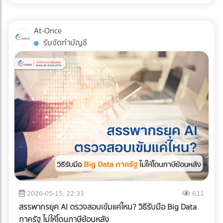
สินค้าอย่างมีกลยุทธ์ หากคุณออกแบบผังคลังสินค้า (Layout)
แน่นอน หรือต้องการบรรทุกให้สูงขึ้นไป (แต่ต้องคลุมผ้าใบให้
ผิดพลาด นั่นหมายถึงระยะเวลาการทำงานที่นานขึ้น พนักงาน
มิดชิด) ✅ สินค้าที่ตอบโจทย์: สินค้าอุปโภคบริโภค (FMCG), ชิ้น
เดินชนกัน สินค้าเสียหาย และกลายเป็น "ต้นทุนแฝง" ที่กัดกินกำไร
At-Once
ส่วนอิเล็กทรอนิกส์ขนาดเล็ก, สินค้า E-Commerce, การย้าย
ของคุณทุกเดือน บทความนี้จะพาเจาะลึกรูปแบบ Layout คลัง
รับจัดทำบัญชี
ออฟฟิศขนาดเล็ก, หรือการกระจายสินค้าเข้าสู่ตัวเมืองที่ซอย
สินค้า 3 สไตล์ที่ได้รับความนิยมมากที่สุดในระดับสากล เพื่อให้คุณ
แคบ 2. รถบรรทุก 6 ล้อ (ตู้ทึบ / คอก) รถระดับกลางที่เป็น "เดอะ
ตัดสินใจได้ว่า... รูปแบบไหนที่จะช่วยรีดประสิทธิภาพการทำงาน
แบก" ของธุรกิจ SME รองรับน้ำหนักได้ประมาณ 5-7 ตัน ความ
และเหมาะกับธุรกิจของคุณที่สุด! ทำไมการออกแบบ Layout คลัง
ยาวกระบะมีตั้งแต่ 5-7 เมตร สามารถจัดเรียงสินค้าบนพาเลท
สินค้าถึงเป็นเรื่อง "ชี้เป็นชี้ตาย" ? ก่อนจะไปดูรูปแบบ เราต้อง
(Pallet) แล้วใช้โฟล์คลิฟต์ยกขึ้นได้อย่างเป็นระบบ ✅ สินค้าที่ตอบ
เข้าใจก่อนว่าเป้าหมายของการจัด Layout ที่ดีคือการสร้าง
โจทย์: วัสดุก่อสร้างขนาดกลาง, เครื่องใช้ไฟฟ้าขนาดใหญ่, ยาง
Workflow ที่ลื่นไหลที่สุด ตั้งแต่ของมาส่ง (Receiving) ไปจนถึง
รถยนต์, สินค้าเกษตรแปรรูป, หรือการขนย้ายเครื่องจักรโรงงาน
ของออกจากคลัง (Shipping) การออกแบบที่ดีจะช่วยคุณแก้
ขนาดกลาง 3. รถบรรทุก 10 ล้อ พี่ใหญ่แห่งวงการโลจิสติกส์ทาง
ปัญหาเหล่านี้: ลดคอขวด (Bottleneck): รถโฟล์คลิฟต์และ
บก โครงสร้างแชสซี (Chassis) แข็งแกร่ง บรรทุกน้ำหนักได้สูงสุด
พนักงานไม่ต้องรอคิว หรือวิ่งสวนทางกันในทางเดินแคบๆ เพิ่ม
ถึง 15 ตัน (ตามกฎหมายกำหนด) วิ่งทำความเร็วทางไกลข้าม
ความรวดเร็วในการเบิกจ่าย (Picking Speed): สินค้าขายดีอยู่
จังหวัดได้ดีเยี่ยม ✅ สินค้าที่ตอบโจทย์: สินค้าเกษตรกรรมล็อต
ใกล้ สินค้าเคลื่อนไหวช้าอยู่ไกล ช่วยลดระยะเวลาการเดินหาของ
ใหญ่ (ข้าวสาร, น้ำตาล), วัสดุก่อสร้างหนัก (เหล็กเส้น,
เพิ่มความปลอดภัย: ลดอุบัติเหตุระหว่างเครื่องจักรและมนุษย์
ปูนซีเมนต์), สินค้าอุตสาหกรรมหนัก, และเครื่องจักรขนาดใหญ่ 4.
เจาะลึก 3 รูปแบบ Layout คลังสินค้ายอดฮิต การเลือกรูปแบบผัง
2026-05-15, 22:33
611
รถบรรทุกควบคุมอุณหภูมิ (Cold Chain Truck) รถที่ออกแบบมา
คลังสินค้า จะขึ้นอยู่กับรูปทรงของอาคาร ลักษณะสินค้า และ
สรรพากรยุค AI ตรวจสอบเข้มแค่ไหน? วิธีรับมือ Big Data
พิเศษพร้อมเครื่องทำความเย็น สามารถปรับอุณหภูมิได้ตั้งแต่
กระแสการไหลของงาน (Flow) เป็นหลัก ดังนี้ครับ: 1. รูปแบบตัว
ภาครัฐ ไม่ให้โดนภาษีย้อนหลัง
โหมดแช่เย็น (Chilled) ไปจนถึงแช่แข็ง (Frozen) เพื่อรักษาความ