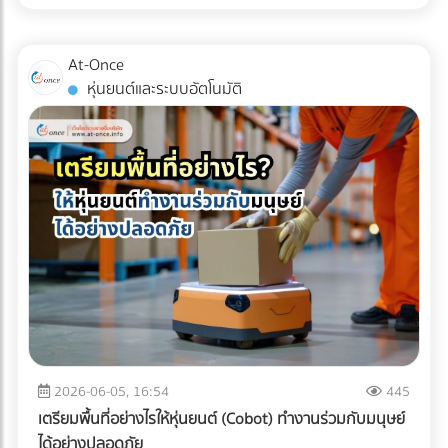
เหล่านี้คือเครื่องมือในการบริหารจัดการภาษีที่มีประสิทธิภาพในปี
การตามแก้ปัญหาที่ปลายทางอย่างแน่นอน
การขนส่งแบบ Cold Chain สำหรับมัทฉะ ไม่ใช่แค่การนำสินค้าไป
2026 หลายองค์กรอาจยังไม่ทราบว่า ค่าใช้จ่ายในการเช่ารถบัส
แช่ตู้เย็น แต่คือการ "ควบคุมอุณหภูมิและความชื้นให้คงที่แบบไร้
หรือ เช่ารถทัวร์ สามารถนำไปเป็นรายจ่ายเพื่อหักภาษีบริษัทได้
At-Once
รอยต่อ" (Seamless Temperature Control) ตั้งแต่หน้าฟาร์มที่
หากมีการวางแผนอย่างถูกต้องตามข้อกำหนดของกรม
หุ่นยนต์และระบบอัตโนมัติ
ญี่ปุ่นจนถึงประตูโรงงานในไทย 1. Origin (ต้นทางที่ญี่ปุ่น):
สรรพากร เงื่อนไขการนำค่าใช้จ่าย Outing & CSR ไปหักภาษี
กระบวนการเริ่มต้นตั้งแต่หลังจากการบด ผงมัทฉะจะถูกบรรจุใน
บริษัท การจะตอบคำถามว่า "เช่ารถบัสจัดสัมมนา หักภาษีได้
ถุงฟอยล์ทึบแสงแบบสุญญากาศ หรือซีลพร้อมซองดูดออกซิเจน
ไหม?" ต้องพิจารณาเงื่อนไขหลัก ดังนี้: ต้องมีวัตถุประสงค์เพื่อ
ทันที จากนั้นจะถูกนำไปจัดเก็บในคลังสินค้าควบคุมอุณหภูมิ (มัก
การพัฒนาบุคลากร: กิจกรรมต้องมีกำหนดการ (Itinerary)
จะต่ำกว่า 15°C หรือในบางเกรดอาจติดลบ) 2. Transit (ระหว่าง
ชัดเจน เช่น มีการอบรมสัมมนา หรือทำกิจกรรม CSR ที่เป็น
การเดินทาง): การขนส่งทางเรือ (Ocean Freight) จากญี่ปุ่นมา
ประโยชน์ต่อสังคม เป็นสิทธิประโยชน์ที่พนักงานทุกคนเข้าถึงได้:
ไทยใช้เวลาประมาณ 10-14 วัน หากใช้ตู้คอนเทนเนอร์ปกติ (Dry
ต้องเป็นการจัดเลี้ยงหรือสวัสดิการที่ให้สิทธิพนักงานทุกคนอย่าง
Container) อุณหภูมิภายในตู้อาจพุ่งสูงถึง 50-60°C ในตอน
เท่าเทียม ไม่เลือกปฏิบัติเฉพาะกลุ่ม มีหลักฐานการจ่ายเงินที่ถูก
กลางวัน ซึ่งจะอบผงมัทฉะจนเสื่อมสภาพทั้งหมด ธุรกิจ B2B จึง
ต้อง: ต้องมีใบกำกับภาษี/ใบเสร็จรับเงินที่ระบุชื่อบริษัทของคุณ
ต้องเลือกใช้ ตู้คอนเทนเนอร์ควบคุมอุณหภูมิ (Reefer
อย่างครบถ้วน 3 เทคนิคเช่ารถทัวร์เหมาคันให้ "ประหยัดงบ" และ
Container) ที่สามารถตั้งค่าอุณหภูมิให้คงที่ตลอดการเดินทาง
ถูกต้องตามกฎหมาย การประเมินจำนวนคนและประเภทรถ
ฝ่ามหาสมุทร 3. Destination (ปลายทางที่ไทย): เมื่อสินค้าถึง
(Capacity Planning): เลือกรถให้พอดีกับจำนวนคน เช่น
ท่าเรือประเทศไทย ความท้าทายคือ "อุณหภูมิภายนอกที่ร้อนจัด"
พนักงาน 20 คน ควรเลือกมินิบัสแทนรถบัสขนาด 40 ที่นั่ง เพื่อ
2026-06-05, 16:54
445
กระบวนการเคลียร์สินค้าทางศุลกากร (Customs Clearance)
ลดค่าใช้จ่ายส่วนเกิน การคำนวณเส้นทางและจุดแวะพัก: วางแผน
เตรียมพื้นที่อย่างไรให้หุ่นยนต์ (Cobot) ทำงานร่วมกับมนุษย์
ต้องทำอย่างรวดเร็ว และขนถ่ายสินค้าขึ้นรถบรรทุกห้องเย็น
เส้นทางให้ชัดเจนเพื่อหลีกเลี่ยงการวิ่งรถอ้อม ซึ่งจะช่วยลดต้นทุน
ได้อย่างปลอดภัย