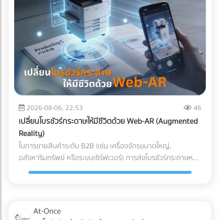
ผสานระบบ Solar Hybrid เข้ากับ ESS กลายเป็นจิ๊กซอว์ชิ้น
สำคัญที่เจ้าของโรงงานกำลังจับตามอง คำถามคือ... การลงทุน
ระบบนี้ "คุ้มทุน" จริงหรือไม่? บทความนี้จะพาคุณไปเจาะลึกทุกมิติ
ครับ "ต้นทุนแฝง" เมื่อเครื่องจักรสะดุด ที่บิลค่าไฟไม่ได้บอกคุณ
ก่อนจะตอบว่าแบตเตอรี่คุ้มไหม เราต้องประเมิน "ความสูญเสีย"
ที่แท้จริงเวลาโรงงานไฟดับกันก่อนครับ ซึ่งมักจะประกอบไปด้วย 3
ประเด็นที่รบกวนใจผู้บริหารหลายคน: วัตถุดิบที่ต้องเททิ้ง
(Wasted Raw Materials): สำหรับโรงงานพลาสติก อาหาร
หรือเคมีภัณฑ์ หากความร้อนตกหรือสายพานหยุดกะทันหัน
2026-08-06, 22:53
46
วัตถุดิบที่ค้างอยู่ในเครื่องจักรจะเสียหายและกลายเป็นของเสีย
เปลี่ยนโบรชัวร์กระดาษให้มีชีวิตด้วย Web-AR (Augmented
(Defect/Scrap) ทันที เวลาในการรีเซ็ตระบบ (Downtime &
Reality)
Restart Time): ไฟดับ 15 นาที ไม่ได้แปลว่ากลับมาผลิตต่อได้ใน
ในการขายสินค้าระดับ B2B (เช่น เครื่องจักรขนาดใหญ่,
นาทีที่ 16 เครื่องจักรขนาดใหญ่ CNC หรือเตาอบ ต้องใช้เวลา
อสังหาริมทรัพย์ หรือระบบเซิร์ฟเวอร์) การส่งโบรชัวร์กระดาษหนา
วอร์มอัปและตั้งค่าพารามิเตอร์ใหม่ ซึ่งอาจกินเวลาเป็นชั่วโมง ค่า
เตอะให้ผู้บริหารอ่าน มักจะจบลงที่ถังขยะ ในยุคที่คู่แข่งต่างนำ
ปรับและความเชื่อมั่น (Penalties & Reputation): การสะดุดของ
เสนอด้วยวิดีโอ 3D คำถามคือ... คุณจะทำอย่างไรให้โบรชัวร์
แผนการผลิตนำไปสู่การส่งมอบสินค้าล่าช้า (Late Delivery) ซึ่ง
กระดาษที่พิมพ์มาแล้ว สามารถปิดการขายลูกค้าองค์กรได้? และ
อาจโดนลูกค้ารายใหญ่ปรับ หรือร้ายแรงที่สุดคือถูกตัดออกจาก
คำตอบในปี 2026 คือการผสานสื่อออฟไลน์เข้ากับโลกดิจิทัลด้วย
At-Once
Supply Chain นวัตกรรมเปลี่ยนเกม: Solar Hybrid +
เทคโนโลยี Web-AR (Web-based Augmented Reality) Web-