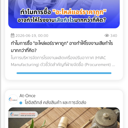
อากาศประสิทธิภาพสูง (HEPA หรือ ULPA Filters) เพื่อดักจับ
เข้าใจเทคโนโลยี Mono-material เพื่อผลักดันให้ธุรกิจของคุณ
ทาง (Restricted Goods Licenses) สินค้าหลายประเภทไม่
อนุภาคขนาดเล็กที่มองไม่เห็นด้วยตาเปล่า สำหรับการผลิต
เติบโตได้อย่างยั่งยืน ทั้งในแง่ของผลกำไรและการดูแลโลกใบนี้
สามารถนำเข้าได้ทันทีแม้จะจ่ายภาษีครบแล้วก็ตาม แต่ต้องมีใบ
พลาสติก Medical Grade (เช่น กระบอกฉีดยา, สายน้ำเกลือ,
การเลือกบรรจุภัณฑ์อาหารแช่แข็งที่ตอบโจทย์ทั้งนโยบาย ESG
อนุญาตจากหน่วยงานที่เกี่ยวข้อง เช่น อย. (FDA), มอก. (TISI),
หรือชิ้นส่วนรากฟันเทียม) มาตรฐานห้องปลอดเชื้อที่นิยมใช้มักจะ
และความปลอดภัยทางวิศวกรรม ไม่ใช่เรื่องที่ควรลองผิดลองถูก
หรือกรมวิชาการเกษตร ความเสี่ยง: หากธุรกิจสั่งของเข้ามาถึง
อ้างอิงตามมาตรฐาน ISO 14644-1 โดยระดับที่พบได้บ่อยใน
คุณต้องการพาร์ทเนอร์ที่มีความเชี่ยวชาญตัวจริง เพื่อมาช่วย
ท่าเรือแล้วเพิ่งทราบว่าต้องใช้ใบอนุญาต สินค้าจะถูกอายัดไว้ที่
โรงงานผลิตเครื่องมือแพทย์คือ ISO Class 7 และ ISO Class 8
2026-06-19, 00:00
340
ลดความเสี่ยง ป้องกันสินค้าเสียหาย และควบคุมต้นทุนของ
ท่าเรือทันที สิ่งที่ตามมาคือ ค่าเสียเวลาพื้นที่ท่าเรือ
ซึ่งมีการจำกัดจำนวนอนุภาคในอากาศอย่างรัดกุม เพื่อให้มั่นใจว่า
โรงงาน ไม่ต้องเสียเวลาค้นหาซัพพลายเออร์ทีละเจ้าให้เหนื่อย
ทำไมการซื้อ "อะไหล่แอร์ราคาถูก" อาจทำให้โรงงานเสียกำไร
(Demurrage) และ ค่าเสียเวลาตู้ (Detention) ที่วิ่งเดินหน้าทุกวัน
ชิ้นงานจะสะอาดที่สุด 3 เหตุผลที่ Cleanroom ขาดไม่ได้ในการ
เพราะที่ At-Once เราได้รวบรวมรายชื่อบริษัทและโรงงานชั้นนำ
มากกว่าที่คิด?
(มักเริ่มต้นที่หลักพันและพุ่งสูงขึ้นเรื่อยๆ ต่อตู้ต่อวัน) หากขอใบ
ผลิตอุปกรณ์การแพทย์ ทำไมโรงงานรับฉีดพลาสติก (Injection
กว่า 1,000 แห่งที่ให้บริการเกี่ยวข้องกับบรรจุภัณฑ์อย่างครบ
ในการบริหารจัดการโรงงานผลิตเครื่องปรับอากาศ (HVAC
อนุญาตไม่ทัน สินค้านั้นอาจถูกบังคับส่งกลับประเทศต้นทางหรือ
Molding) ทั่วไป ถึงไม่สามารถผลิตอุปกรณ์การแพทย์ได้? คำ
วงจรไว้ให้คุณแล้ว คลิกที่นี่!
Manufacturing) ตัวชี้วัดสำคัญที่ฝ่ายจัดซื้อ (Procurement) มัก
ถูกทำลายทิ้ง เปรียบเทียบชัดๆ: ทำเอง vs. ใช้ผู้เชี่ยวชาญ เพื่อชี้
ตอบอยู่ในความเข้มงวด 3 ประการดังต่อไปนี้: 1. การควบคุม
ถูกกดดันเสมอคือ "การลดต้นทุน (Cost Reduction)" เพื่อเพิ่ม
ให้เห็นภาพชัดเจนว่าทำไมการจ้าง Freight Forwarder หรือ
ปริมาณเชื้อจุลินทรีย์ (Bioburden Control) ก่อนที่อุปกรณ์
อัตรากำไรขั้นต้นให้กับองค์กร การมองหาซัพพลายเออร์ที่เสนอ
ตัวแทนออกของที่ได้มาตรฐาน จึงเป็นการลงทุนที่คุ้มค่ากว่า ลอง
พลาสติกจะถูกส่งไปฆ่าเชื้อด้วยรังสีแกมมา (Gamma) หรือก๊าซ
ราคา "ชิ้นส่วนอะไหล่ (AC Parts)" ได้ถูกที่สุด จึงดูเหมือนจะเป็น
พิจารณาตารางเปรียบเทียบนี้: บทสรุป: การป้องกันย่อมถูกกว่า
เอทิลีนออกไซด์ (EtO) อุปกรณ์เหล่านั้นจะต้องมีปริมาณเชื้อ
ทางออกที่สมเหตุสมผล... แต่ในโลกของการผลิตระดับ
การตามแก้ปัญหา ในอุตสาหกรรมโลจิสติกส์ มีประโยคคลาสสิกที่
At-Once
จุลินทรีย์เริ่มต้น (Bioburden) ต่ำที่สุดเท่าที่จะทำได้ การผลิตชิ้น
อุตสาหกรรม การตัดสินใจด้วย "ราคาป้าย" เพียงอย่างเดียว
ว่า "ปัญหาหน้าด่านศุลกากร เป็นปัญหาที่จ่ายแพงที่สุด" การ
โลจิสติกส์ คลังสินค้า และการจัดส่ง
ส่วนพลาสติกภายใน Cleanroom จะช่วยลดความเสี่ยงที่
อาจนำมาซึ่ง "ต้นทุนแฝง (Hidden Costs)" มหาศาลที่กัดกินกำไร
ทำงานร่วมกับ Freight Forwarder ที่มีประสบการณ์ ไม่ใช่แค่การ
แบคทีเรีย เชื้อรา หรือไวรัส จะเกาะติดลงบนผิวของพลาสติก ซึ่ง
ของบริษัทในระยะยาวโดยที่คุณไม่รู้ตัว 3 ต้นทุนแฝงสุดอันตราย
จ้างคนมาเดินเอกสาร แต่คือการจ้าง "ที่ปรึกษาทางกฎหมายและผู้
ช่วยให้กระบวนการฆ่าเชื้อในขั้นตอนสุดท้ายมีประสิทธิภาพ
จากการใช้อะไหล่แอร์ที่ไม่ได้มาตรฐาน การประกอบเครื่องปรับ
บริหารความเสี่ยง" ให้กับซัพพลายเชนของคุณ พวกเขาจะทำ
สมบูรณ์แบบ 100% 2. การป้องกันอนุภาคแปลกปลอม
อากาศหนึ่งเครื่องประกอบไปด้วยชิ้นส่วนกลไก (Mechanical
หน้าที่เป็นเกราะป้องกัน สแกนความผิดพลาดตั้งแต่ก่อนที่สินค้าจะ