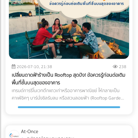
(Blockchain Tracing) ได้อย่างแม่นยำ อย่ารอให้จดหมาย
"กระดาษ" และ "หมึกพิมพ์" กระดาษ FSC (Forest Stewardship
ประเมินภาษีย้อนหลังส่งมาถึงบริษัท! การป้องกันที่ดีที่สุดคือการ
Council): คือกระดาษที่ได้รับการรับรองว่ามาจากป่าปลูกเชิง
วางโครงสร้างระบบบัญชีที่โปร่งใสและถูกต้องตามกฎหมาย หาก
พาณิชย์ที่มีการจัดการอย่างยั่งยืน ไม่ตัดไม้ทำลายป่า การใช้
คุณต้องการเปลี่ยนผู้ทำบัญชี หรือกำลังมองหาสำนักงานบัญชีที่
สัญลักษณ์ FSC บนบรรจุภัณฑ์คือใบผ่านทางชั้นดีที่ช่วยให้สินค้า
เชี่ยวชาญ โดยเฉพาะการวางแผนภาษีองค์กรยุคใหม่... เข้ามา
ของคุณส่งออกไปยังยุโรปและอเมริกาได้โดยไม่ถูกตั้งคำถาม หมึก
เลือกเปรียบเทียบผู้เชี่ยวชาญตัวจริงได้ที่ At-once เพื่อหมดห่วง
ถั่วเหลือง (Soy Ink): หมึกพิมพ์แบบดั้งเดิม (Petroleum-based)
เรื่องภาษี แล้วโฟกัสกับการเติบโตของธุรกิจได้อย่างเต็มที่!
มีสาร VOCs (Volatile Organic Compounds) สูง ซึ่งเป็นก๊าซ
เรือนกระจกและเป็นอุปสรรคต่อกระบวนการรีไซเคิลกระดาษ ใน
ขณะที่ Soy Ink ทำจากน้ำมันพืช ย่อยสลายได้ทางชีวภาพ และ
2026-07-10, 21:38
238
ทำให้กระดาษถูกนำไปรีไซเคิลใหม่ได้ง่ายขึ้นมาก Key Insight: การ
เปลี่ยนดาดฟ้าร้างเป็น Rooftop สุดปัง! ข้อควรรู้ก่อนต่อเติม
เปลี่ยนมาใช้ Soy Ink ไม่ได้ทำให้สีสันของบรรจุภัณฑ์ดรอปลง ใน
พื้นที่ชั้นบนสุดของอาคาร
ทางกลับกัน เม็ดสีในน้ำมันถั่วเหลืองยังช่วยให้งานพิมพ์มีความ
เทรนด์การรีโนเวทตึกแถวเก่าหรืออาคารพาณิชย์ ให้กลายเป็น
สดใสและคมชัดมากกว่าหมึกปิโตรเลียมในบางเฉดสีอีกด้วย ข้อ
คาเฟ่ชิคๆ บาร์นั่งชิลรับลม หรือสวนลอยฟ้า (Rooftop Garden)
แตกต่างระหว่าง หมึกดั้งเดิม Vs. Soy Ink ยกระดับบรรจุภัณฑ์
กำลังได้รับความนิยมอย่างมากในยุคปัจจุบัน พื้นที่ดาดฟ้าที่เคย
ของคุณ เพื่อพิชิตใจลูกค้ารายใหญ่ อย่าปล่อยให้บรรจุภัณฑ์แบบ
ถูกปล่อยทิ้งร้างให้ฝุ่นเกาะ สามารถพลิกโฉมเป็นจุดขายหลัก
เดิมๆ กลายเป็นต้นทุนภาษีคาร์บอนที่บานปลาย หากคุณกำลัง
(Highlight) ที่ดึงดูดลูกค้าและสร้างมูลค่าเพิ่มให้กับธุรกิจได้อย่าง
มองหาโรงพิมพ์ที่ได้มาตรฐาน FSC และเชี่ยวชาญการใช้หมึก Soy
มหาศาล แต่การเสกพื้นที่เปิดโล่งให้กลายเป็น Rooftop สุดปังนั้น
At-Once
Ink ระดับอุตสาหกรรม เข้ามาค้นหาและเปรียบเทียบพาร์ทเนอร์โรง
ไม่ได้มีแค่เรื่องของการเลือกเฟอร์นิเจอร์สวยๆ หรือจัดแสงไฟให้