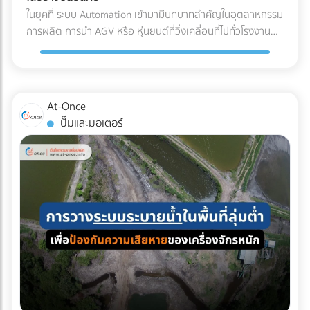
(Refrigerated Truck) ทันที เพื่อนำไปจัดเก็บในคลังสินค้าปรับ
ค่าน้ำมันและค่าล่วงเวลา (OT) ของคนขับรถ เลือกบริษัทรถเช่าที่
ในยุคที่ ระบบ Automation เข้ามามีบทบาทสำคัญในอุตสาหกรรม
อากาศของโรงงาน รอการเบิกจ่ายเข้าสู่สายพานการผลิตต่อไป
จดทะเบียนนิติบุคคล: ข้อนี้สำคัญที่สุด! เพื่อให้สามารถออก ใบ
การผลิต การนำ AGV หรือ หุ่นยนต์ที่วิ่งเคลื่อนที่ไปทั่วโรงงาน
ผลตอบแทนของการลงทุนใน Cold Chain สำหรับโรงงาน F&B
กำกับภาษีค่าเช่ารถ และทำเอกสารหัก ณ ที่จ่ายได้อย่างถูกต้อง
เข้ามาใช้งาน แต่คำถามที่วิศวกรและผู้จัดการโรงงานต้องตอบให้
หลายองค์กรอาจมองว่าค่าใช้จ่ายในระบบ Cold Chain Logistics
ตามกฎหมาย เช็กลิสต์เอกสารที่ HR และจัดซื้อต้องเตรียมให้ฝ่าย
ได้คือ... เราจะ วิธีเตรียมพื้นที่สำหรับ AGV อย่างไร เพื่อให้ ความ
นั้นสูงกว่าการขนส่งปกติ 20-30% แต่หากประเมินถึง ความคุ้มค่า
บัญชี: ใบเสนอราคา ใบกำกับภาษี เอกสารหัก ณ ที่จ่าย รายชื่อ
ปลอดภัยในโรงงาน อยู่ในระดับสูงสุด และมนุษย์สามารถทำงาน
รวม (Total Cost of Ownership) การลงทุนนี้คือการป้องกัน
พนักงานที่เข้าร่วม กำหนดการเดินทาง กำลังมองหาบริษัทรถเช่า
ร่วมกันได้อย่างไร้กังวล? 4 สิ่งที่โรงงานต้องเตรียม เมื่อเปลี่ยน
ความเสี่ยงที่คุ้มค่า: ลดอัตราของเสีย (Zero False Reject):
At-Once
เหมาคันสำหรับทริปต่อไปอยู่หรือเปล่า? เปรียบเทียบราคาและ
มาใช้ระบบรถลำเลียงอัตโนมัติ (AGV) การนำรถลำเลียงสินค้า
ป้องกันปัญหาสินค้าไม่ได้สเปก (Out of Spec) เมื่อมาถึงโรงงาน
ปั๊มและมอเตอร์
ค้นหาบริษัทให้ เช่ารถบัสนิติบุคคล ที่เชื่อถือได้ ออกใบกำกับภาษี
อัตโนมัติ (AGV) เข้ามาใช้วิ่งส่งของในคลังสินค้าช่วยลดแรงงาน
ซึ่งหากสีหรือกลิ่นเพี้ยนไป ฝ่าย QA/QC จะต้องตีกลับสินค้าทั้ง
ได้ 100% บนแพลตฟอร์ม At-Once ได้เลย
ได้มหาศาล แต่เนื่องจากหุ่นยนต์ประเภทนี้มีการเคลื่อนที่ตลอด
แบตช์ ทำให้เสียทั้งเงินและเวลา ความเสถียรของผลิตภัณฑ์
เวลา การเตรียมพื้นที่จึงต้องรัดกุมเป็นพิเศษ: เคลียร์สิ่งกีดขวาง
(Product Consistency): การใช้วัตถุดิบที่คุณภาพคงที่ ช่วยให้
และทำพื้นผิวให้เรียบ: ระบบนำทาง AGV ไม่ว่าจะเป็นแบบแถบแม่
โรงงานควบคุมมาตรฐานของสินค้าสำเร็จรูป (End-product) ได้
เหล็กหรือระบบนำทางด้วยเลเซอร์ (LiDAR) จะทำงานได้ดีที่สุดบน
ง่ายขึ้น ไม่ว่าจะเป็นเครื่องดื่มบรรจุขวด หรือเบเกอรี่ สีและรสชาติ
พื้นผิวที่เรียบ ไม่มีหลุมบ่อ และไม่มีเศษขยะบดบังเซนเซอร์ที่ตัวรถ
จะเหมือนเดิมทุกรอบการผลิต ยืดอายุการจัดเก็บ (Extended
กำหนดทางวิ่งและจัดระเบียบ Traffic: ต้องระบุเส้นทางการวิ่งของ
Shelf Life): มัทฉะที่ถูกควบคุมอุณหภูมิมาอย่างดีตั้งแต่ต้นทาง
AGV ให้ชัดเจน โดยเว้นระยะห่างจากทางเดินของมนุษย์
จะมีอายุการจัดเก็บในคลังสินค้าของโรงงานได้นานขึ้น ช่วยให้ฝ่าย
(Pedestrian Walkway) อย่างน้อย 0.5 เมตรตามมาตรฐาน และ
จัดซื้อบริหารจัดการรอบการสั่งซื้อ (Lead Time) ได้อย่างยืดหยุ่น
ต้องมีป้ายเตือนในจุดตัดหรือทางแยกที่หุ่นยนต์ต้องวิ่งผ่าน จัด
บทสรุป คุณภาพของเครื่องดื่มหรืออาหารรสมัทฉะ ไม่ได้เริ่มต้นที่
พื้นที่สถานีชาร์จไฟอัตโนมัติ (Charging Zone): รถ AGV ยุคใหม่
สายพานการผลิตในโรงงาน แต่เริ่มต้นตั้งแต่การเลือกใช้วัตถุดิบ