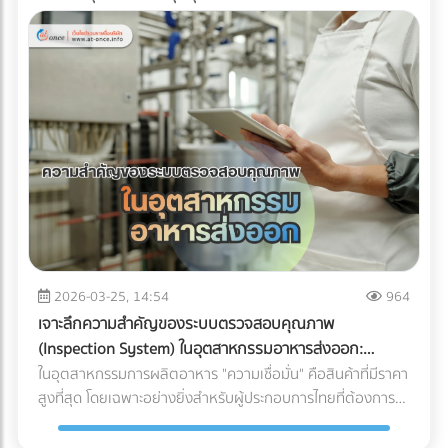
2026-03-25, 14:54
964
เจาะลึกความสำคัญของระบบตรวจสอบคุณภาพ
(Inspection System) ในอุตสาหกรรมอาหารส่งออก:
ปราการด่านสุดท้ายสู่ตลาดโลก
ในอุตสาหกรรมการผลิตอาหาร "ความเชื่อมั่น" คือสินค้าที่มีราคา
สูงที่สุด โดยเฉพาะอย่างยิ่งสำหรับผู้ประกอบการไทยที่ต้องการ
ส่งออกสินค้าไปยังตลาดต่างประเทศที่มีมาตรฐานเข้มงวดอย่าง
สหภาพยุโรป (EU), สหรัฐอเมริกา หรือญี่ปุ่น การมีรสชาติที่ดีอาจ