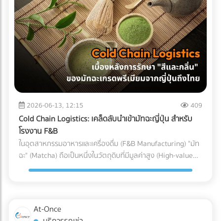
(Particulate Matter Control) ในกรณีของอุปกรณ์ที่ต้องสัมผัส
Parts) ที่ต้องทนต่อแรงดันและอุณหภูมิที่เปลี่ยนแปลงตลอดเวลา
ถูกบรรจุลงตู้คอนเทนเนอร์ สำหรับธุรกิจ SME หรือองค์กรที่
กับกระแสเลือดโดยตรง เช่น สายสวนหลอดเลือด (Catheters)
หากเลือกใช้ชิ้นส่วนที่ไม่ได้มาตรฐาน นี่คือสิ่งที่อาจต้องจ่ายคืนใน
ต้องการเติบโตในตลาดโลกอย่างยั่งยืน การยอมจ่ายค่าบริการที่
หรือถุงเก็บเลือด ฝุ่นผงเพียงเล็กน้อยที่ปะปนเข้าไปอาจทำให้เกิด
ภายหลัง: 1. ต้นทุนจากของเสียและเวลาสูญเปล่าในไลน์ผลิต
สมเหตุสมผลให้กับผู้เชี่ยวชาญ ย่อมเป็นทางเลือกที่ปลอดภัยและ
ภาวะลิ่มเลือดอุดตัน หรือการอักเสบขั้นรุนแรงในร่างกายผู้ป่วยได้
(False Reject & Downtime) อะไหล่ที่ราคาถูกมักจะแลกมากับ
คุ้มค่ากว่าการยอมเสี่ยงเพื่อประหยัดงบเพียงเล็กน้อย แต่ต้องมา
ระบบ Cleanroom จะคอยกรองฝุ่นละออง สะเก็ดผิวหนัง หรือ
การควบคุมคุณภาพ (QC) ที่หละหลวม สมมติว่ามีการนำ Stop
นั่งเสียใจกับค่าปรับและปัญหาสินค้าติดท่าเรือในภายหลังอย่าง
เส้นผมของพนักงาน ไม่ให้หลุดรอดลงไปในไลน์การผลิตอย่าง
Valve ที่ไม่ได้มาตรฐานมาประกอบ เมื่อถึงขั้นตอนทดสอบแรงดัน
แน่นอน
เด็ดขาด 3. การควบคุมอุณหภูมิและความชื้น (Temperature &
แล้วพบว่าวาล์วเกิดการรั่วซึม สิ่งที่ตามมาคือโรงงานต้องหยุด
Humidity) พลาสติกเกรดการแพทย์บางชนิดมีความไวต่อ
สายพานการผลิต เสียเวลาถอดประกอบใหม่ และสูญเสียต้นทุน
ความชื้นและอุณหภูมิ หากสภาพแวดล้อมแกว่งไปมา อาจส่งผล
ค่าแรงของพนักงานไปอย่างเปล่าประโยชน์ (Downtime Cost) 2.
2026-06-13, 12:15
409
ต่อขนาด (Dimension) และความแข็งแรงของชิ้นงาน
ค่าใช้จ่ายในการเคลมสินค้าและชื่อเสียงที่เสียไป (Warranty
Cold Chain Logistics: เคล็ดลับนำเข้ามัทฉะญี่ปุ่น สำหรับ
Cleanroom จะช่วยรักษาสภาพแวดล้อมให้คงที่ ทำให้ชิ้นส่วน
Claims & Reputation) "ความทนทาน" คือหัวใจของเครื่องปรับ
โรงงาน F&B
พลาสติกทุกชิ้นที่ถูกฉีดออกมามีขนาดที่แม่นยำ (Precision) ตาม
อากาศ ชิ้นส่วนอย่าง Accumulator ทำหน้าที่สำคัญในการดักจับ
ในอุตสาหกรรมอาหารและเครื่องดื่ม (F&B Manufacturing) "มัท
ที่วิศวกรออกแบบไว้ การบรรจุภัณฑ์ (Packaging): ขั้นตอนชี้ชะตา
ของเหลวไม่ให้ไหลกลับเข้าไปทำลายคอมเพรสเซอร์ หาก
ฉะ" (Matcha) ถือเป็นหนึ่งในวัตถุดิบที่มีมูลค่าสูง (High-value
ภายใน Cleanroom จุดบอดที่หลายคนมักมองข้ามคือ
Accumulator เกิดสนิมทะลุ หรือดักของเหลวไม่ได้
Ingredient) และได้รับความนิยมอย่างต่อเนื่อง แต่ในขณะเดียวกัน
กระบวนการบรรจุ แม้ชิ้นส่วนพลาสติกจะถูกผลิตออกมาอย่าง
คอมเพรสเซอร์จะพังก่อนหมดอายุการใช้งานทันที ต้นทุนในการ
มัทฉะก็เป็นวัตถุดิบที่ปราบเซียนที่สุดชนิดหนึ่ง เนื่องจากความ
สะอาดหมดจดเพียงใด แต่หากนำมาบรรจุใส่ถุงหรือกล่องใน
ส่งช่างไปซ่อมบำรุงหน้างาน (After-sales Service) และการเสีย
เปราะบางและไวต่อสภาพแวดล้อม สำหรับโรงงานผู้ผลิต การนำ
สภาพแวดล้อมเปิดธรรมดา ชิ้นงานนั้นก็จะเกิดการปนเปื้อนทันที
ชื่อเสียงของแบรนด์ เป็นต้นทุนแฝงที่แพงกว่าส่วนต่างค่าอะไหล่
เข้ามัทฉะเกรดพรีเมียมจากประเทศญี่ปุ่นมายังประเทศไทย ไม่ใช่แค่
ในโรงงานมาตรฐาน การนำชิ้นส่วนพลาสติกออกจากแม่พิมพ์
At-Once
หลายร้อยเท่า 3. ต้นทุนจากการไม่ผ่านมาตรฐานสากล
การขนส่งผงชาใส่ตู้คอนเทนเนอร์แล้วจบไป เพราะหากขาดการ
(Demolding), การประกอบชิ้นส่วน (Assembly), และ การซีล