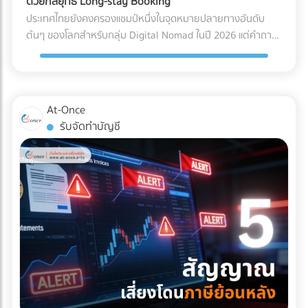
ด้วยกลยุทธ์ Long-stay Booking
ไฟฟ้าลัดวงจรเมื่อเปิดใช้งาน การเอียงและการกระแทก (Tilt &
Solar Hybrid และ Industrial ESS ต้องอาศัยความเชี่ยวชาญ
ประเทศไทยยังคงครองแชมป์หนึ่งในจุดหมายปลายทางอันดับ
Drop): เครื่องมือขนาดใหญ่บางชนิดถูกระบุไว้ในคู่มือวิศวกรรม
ทางวิศวกรรมขั้นสูง ทั้งการคำนวณโหลดไฟฟ้า การเลือกขนาด
ต้นๆ ของโลกสำหรับกลุ่ม Digital Nomad ในปี 2026 แต่คำถาม
เลยว่า "ห้ามเอียงเกินกี่องศา" การใช้พนักงานยกของ (Porter)
แบตเตอรี่ และการขออนุญาตขนานไฟอย่างถูกต้อง หากคุณเป็น
ที่น่าสนใจคือ... ทำไมรายได้มหาศาลจากคนกลุ่มนี้ ถึงไปตกอยู่กับ
ทั่วไปที่ไม่มีความเชี่ยวชาญ อาจทำให้สารทำความเย็นรั่วไหล หรือ
เจ้าของธุรกิจหรือผู้บริหารที่กำลังมองหาบริษัทผู้รับเหมา (EPC)
คอนโดมิเนียมปล่อยเช่า หรือโฮสต์บน Airbnb มากกว่าที่จะเป็น
แกนกลไกภายในเครื่องมือเสียสมดุลไปตลอดกาล มาตรฐาน
ที่ได้มาตรฐานสากล มีวิศวกรเซ็นรับรองอย่างถูกต้อง และ
โรงแรมหรือรีสอร์ต? สาเหตุหลักเป็นเพราะโรงแรมส่วนใหญ่ยังคง
Logistics แบบไหนที่ธุรกิจเครื่องมือแพทย์ต้องมองหา? ผู้ให้
ประวัติการทิ้งงานเป็นศูนย์ เข้ามาค้นหาและเปรียบเทียบรายชื่อ
ทำการตลาดด้วยวิธีเดิมๆ คือการพึ่งพา OTA (Online Travel
At-Once
บริการขนส่ง (3PL) ระดับพรีเมียมที่จะมาดูแลสินค้าหลักล้านของ
บริษัทรับติดตั้งโซลาร์เซลล์อุตสาหกรรมชั้นนำของประเทศไทยได้
Agencies) และขายห้องพักแบบ "รายวัน" ซึ่งไม่ตอบโจทย์ชาว
รับจัดทำบัญชี
คุณ ควรต้องมีคุณสมบัติและเทคโนโลยีที่ออกแบบมาเพื่อการ
ฟรีที่ At-once แพลตฟอร์มที่เชื่อมโยงธุรกิจ B2B ให้เจอกับพาร์ท
Nomad ที่ต้องการพำนักระยะยาว (1-6 เดือน) หากคุณเป็น
แพทย์โดยเฉพาะ ดังนี้: รถขนส่งระบบกันสะเทือนแบบถุงลม (Air-
เนอร์ตัวจริง ช่วยให้โรงงานของคุณเดินหน้าต่อได้อย่างมั่นคง
เจ้าของโรงแรมหรือผู้บริหารที่ต้องการเพิ่ม Occupancy Rate
Ride Suspension): นี่คือหัวใจสำคัญ! ต้องใช้รถบรรทุกที่ติดตั้ง
และไม่มีวันสะดุด!
โดยเฉพาะในช่วง Low Season นี่คือจังหวะทองในการปรับ
ช่วงล่างแบบถุงลมเท่านั้น เพื่อดูดซับแรงสั่นสะเทือนและแรง
กลยุทธ์ครับ ทำไมการตลาดแบบเดิมถึงปิดการขายกลุ่ม Nomad
กระแทกจากพื้นถนนให้เหลือน้อยที่สุด คุ้มครองเซนเซอร์ภายใน
ไม่ได้? พฤติกรรมการจองที่พักของกลุ่ม Digital Nomad นั้นต่าง
เครื่องจักรให้อยู่ในสภาพ 100% บริการ White Glove Service:
จากนักท่องเที่ยวทั่วไปอย่างสิ้นเชิง พวกเขาไม่ได้มองหาสระว่าย
การขนส่งระดับนี้ไม่ได้จบแค่การดรอปของไว้หน้าประตูโรง
น้ำสวยๆ หรืออาหารเช้าแบบบุฟเฟต์เป็นอันดับแรก แต่พวกเขา
พยาบาล แต่ทีมขนส่งต้องมีความเชี่ยวชาญในการแกะกล่อง
กำลังมองหา "ออฟฟิศส่วนตัวที่พักผ่อนได้" 3 กลยุทธ์เปลี่ยน
(Unpacking) นำเครื่องมือเข้าไปติดตั้งยังห้องปฏิบัติการที่ซับ
โรงแรมให้เป็น Nomad Hub ที่ทำกำไรสูงสุด หากต้องการดึงดูด
ซ้อน และจัดการนำขยะบรรจุภัณฑ์กลับไปทิ้งอย่างถูกวิธี
ลูกค้ากลุ่มนี้ให้ยอมจ่ายเงินหลักหมื่นถึงหลักแสนเพื่อเข้าพักระยะ
มาตรฐานคุณภาพระดับสากล (Certifications): พาร์ทเนอร์ด้าน
ยาว คุณต้องปรับแต่งการนำเสนอใหม่ ดังนี้: 1. สร้าง Landing