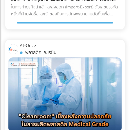
ร่อน (Spalling Concrete) ฝ้าเพดานชั้นล่างพังทลาย: น้ำที่ซึม
"รีไซเคิลไม่ได้" ในขณะที่หากคุณเปลี่ยนไปใช้พลาสติกชีวภาพที่
เอง
ในการทำธุรกิจนำเข้าและส่งออก (Import-Export) ตัวเลขบรรทัด
ลงมาจะหยดใส่ฝ้าเพดานชั้นล่าง ทำให้ฝ้าเกิดรอยด่าง เป็นเชื้อรา
ย่อยสลายได้ (เช่น PLA) วัสดุเหล่านี้มักจะเปราะบาง ทนความเย็น
หนึ่งที่ฝ่ายจัดซื้อและเจ้าของกิจการมักจะพยายามตัดทิ้งเพื่อ
หรือทะลุพังลงมา ทำลายเฟอร์นิเจอร์และระบบไฟที่เพิ่งทำใหม่
จัดไม่ได้ ถุงจะกรอบและแตกหักง่ายมากเมื่อเจออุณหภูมิติดลบ
ประหยัดต้นทุนคือ "ค่าบริการตัวแทนออกของ (Customs
ทั้งหมด ค่าซ่อมแซมที่แพงกว่าค่าป้องกัน: หากเกิดน้ำรั่วซึม คุณ
แถมยังมีอัตราการซึมผ่านของไอน้ำ (WVTR) สูง ทำให้อาหารสูญ
Broker) หรือ Freight Forwarder" หลายองค์กรมีความเชื่อว่า
จะต้องเสียเงินรื้อถอนพื้นดาดฟ้าที่เพิ่งตกแต่งเสร็จทั้งหมดออก
เสียน้ำหนักและคุณภาพอย่างรวดเร็ว 3 กลยุทธ์รักษาสมดุล: รักษ์
การจัดการจองเรือและเดินพิธีการศุลกากรด้วยตัวเองเป็นเพียง
เพื่อมาซ่อมแซมรอยรั่ว ซึ่งเป็นต้นทุนที่แพงกว่าการทำระบบกันซึม
โลกได้ โดย Shelf Life อาหารแช่แข็งไม่พัง หากโรงงานของคุณ
งานเอกสาร (Paperwork) ทั่วไปที่ใครๆ ก็ทำได้ แต่ในความเป็น
ตั้งแต่แรกหลายเท่าตัว เลือกระบบกันซึมดาดฟ้าอย่างไรให้จบ
At-Once
ต้องการเดินหน้าเรื่อง Eco-packaging ในอุตสาหกรรมอาหารแช่
จริง โลกของการค้าระหว่างประเทศถูกผูกมัดด้วยกฎหมายและข้อ
ปัญหา? ก่อนที่จะเริ่มงานตกแต่ง (Finishing) พื้นผิวดาดฟ้า คุณ
พลาสติกและเรซิน
แข็ง นี่คือทางออกที่แบรนด์ชั้นนำระดับโลกกำลังปรับใช้: 1. เปลี่ยน
บังคับที่ซับซ้อน การพยายามประหยัดงบหลักพันในการจ้างผู้
ควรลงทุนกับการทำ ระบบกันซึม (Waterproofing System) ที่มี
ผ่านสู่ Mono-material PE (พลาสติกชนิดเดียวที่เกิดมาเพื่อ
เชี่ยวชาญ อาจนำไปสู่ "ต้นทุนแฝงและค่าปรับหลักล้าน" ที่สามารถ
คุณภาพ โดยประเภทที่นิยมใช้สำหรับดาดฟ้ามีดังนี้: อะคริลิกกัน
ความเย็น) วงการอุตสาหกรรมอาหารแช่แข็งในปี 2026 กำลังมุ่ง
ทำให้ธุรกิจสะดุดจนถึงขั้นวิกฤตได้ นี่คือบทเรียนราคาแพงและ
ซึม (Acrylic Waterproof): เหมาะสำหรับดาดฟ้าทั่วไปที่มีการ
หน้าไปที่โครงสร้าง Mono-material PE (Polyethylene) คือการ
ความเสี่ยงระดับโครงสร้าง ที่ธุรกิจต้องแบกรับเมื่อตัดสินใจ
สัญจรไม่หนักมาก มีความยืดหยุ่น ทนทานต่อรังสียูวี และช่วย
ใช้พลาสติกตระกูล PE ทั้งหมดมาทำเป็นถุง เนื่องจาก PE มีจุด
จัดการเอกสารและพิกัดศุลกากรด้วยตัวเอง 3 สิ่งที่ไม่อยากให้เกิด
สะท้อนความร้อนได้ดี โพลียูรีเทนกันซึม (PU Waterproof): เหมาะ
เด่นเรื่องการทนความเย็นจัดได้ดี ไม่กรอบแตก และที่สำคัญคือ
เมื่อการจัดการเอกสารศุลกากรผิดพลาด 1. การสำแดง "พิกัด
สำหรับพื้นที่ที่มีน้ำขัง หรือดาดฟ้าที่ต้องการปูพื้นกระเบื้อง/ไม้
สามารถนำไปรีไซเคิลเข้าสู่ระบบเศรษฐกิจหมุนเวียน (Circular
ศุลกากร (HS Code)" ผิดพลาด HS Code (Harmonized
เทียมทับ มีความยืดหยุ่นสูงมาก ทนต่อรอยแตกร้าวของอาคารได้
Economy) ได้ 100% ตอบโจทย์กฎหมายต่างประเทศได้ทันที 2.
System Code) คือรหัสตัวเลขสากลที่ใช้แยกประเภทสินค้าทั่วโลก
ดีเยี่ยม ป้องกันน้ำซึมผ่านได้ 100% บทสรุป การรีโนเวทดาดฟ้าให้
ใช้เทคโนโลยี MDO-PE อัปเกรดความเหนียวและป้องกันรอยเจาะ
ซึ่งรหัสนี้จะเป็นตัวกำหนดอัตราภาษีนำเข้า-ส่งออกที่ธุรกิจต้อง
เป็น Rooftop ที่สวยงามและสร้างกำไรให้ธุรกิจ เป็นไอเดียที่ยอด
ทะลุ เพื่อแก้ปัญหาเรื่องความแข็งแรง โรงงานบรรจุภัณฑ์ยุคใหม่จะ
จ่าย การตีความ HS Code ไม่ใช่เรื่องตรงไปตรงมา สินค้าหนึ่งชิ้น
เยี่ยม แต่รากฐานที่สำคัญที่สุดของความสวยงามนั้นคือ "ความ
ใช้เทคโนโลยี MDO (Machine Direction Orientation) ในการยืด
อาจเข้าข่ายพิกัดได้หลายหมวดหมู่ขึ้นอยู่กับวัสดุหรือการใช้งาน
ปลอดภัยและโครงสร้างที่ปกป้องอาคารได้" การให้ความสำคัญกับ
ฟิล์ม PE ให้มีความแข็งแรง แกร่งขึ้น และทนต่อการเจาะทะลุ