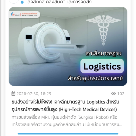
โลจิสติกส์ คลังสินค้า และการจัดส่ง
Industrial ESS ทำงานอย่างไร? ระบบนี้คือการรวมร่างกัน
AR: สัมผัสประสบการณ์ 3D โดยไม่ต้องโหลดแอปฯ ข้อเสียของ
ระหว่าง แผงโซลาร์เซลล์ (ผลิตไฟ) + อินเวอร์เตอร์แบบไฮบริด
การทำ AR ในอดีตคือลูกค้าต้องเสียเวลาดาวน์โหลด
(สลับแหล่งจ่ายไฟ) + แบตเตอรี่อุตสาหกรรม (กักเก็บไฟ) เมื่อมี
แอปพลิเคชัน (App-based AR) ซึ่งสร้างความรำคาญใจ แต่
ระบบ Industrial ESS เข้ามา โรงงานของคุณจะเสมือนมี UPS
Web-AR ทลายข้อจำกัดนั้นทิ้งไป เพียงแค่ลูกค้าใช้กล้องสมาร์ต
(เครื่องสำรองไฟ) ขนาดยักษ์คอยคุ้มกัน โดยระบบจะทำงานแบบไร้
โฟนสแกน QR Code บนโบรชัวร์ โมเดล 3D ของเครื่องจักรของ
รอยต่อ (Seamless Transition) เมื่อไฟจากการไฟฟ้าดับหรือ
คุณก็สามารถลอยขึ้นมาบนโต๊ะประชุมของพวกเขาได้ทันที! ทำไม
กระชาก ระบบจะสลับไปดึงกระแสไฟจากแบตเตอรี่มาจ่ายให้
ธุรกิจ B2B ถึงควรใช้ Web-AR ในสื่อสิ่งพิมพ์? ย่อของใหญ่ ให้มา
เครื่องจักรสำคัญ (Critical Loads) ทันทีในระดับเสี้ยววินาที ทำให้
อยู่บนโต๊ะประชุม: คุณไม่สามารถพกเครื่องจักรหนัก 2 ตันไปเสนอ
สายการผลิตเดินหน้าต่อไปได้โดยที่เครื่องจักรไม่สะดุด ทำไมปี
ขายลูกค้าได้ แต่ Web-AR ช่วยให้ลูกค้าซูมดูรายละเอียด รวมถึง
2026 ถึงเป็น "จังหวะทอง" ในการลงทุนระบบ ESS? หากย้อน
กลไกภายใน และหมุนดูสินค้าได้ 360 องศาผ่านมือถือหรือ Tablet
กลับไปช่วงปี 2021-2022 แบตเตอรี่อุตสาหกรรมยังมีราคาสูงลิ่ว
เปลี่ยนสิ่งพิมพ์ให้วัดผลได้ (Measurable ROI): โบรชัวร์ปกติเรา
จนหลายโรงงานถอดใจ แต่ในยุค 2026 เกมได้เปลี่ยนไปแล้วด้วย
ไม่รู้เลยว่าลูกค้าอ่านหน้าไหน แต่ Web-AR สามารถเก็บ Data ได้
ปัจจัยเหล่านี้: ราคาแบตเตอรี่ LFP ลดลงอย่างมีนัยสำคัญ:
ว่าลูกค้าสแกน QR Code จากพื้นที่ไหน สแกนกี่ครั้ง และใช้เวลาดู
2026-07-30, 16:29
102
เทคโนโลยีแบตเตอรี่ Lithium Iron Phosphate (LiFePO4)
โมเดล 3D นานเท่าไร สร้าง Wow Experience ทันที: ผู้บริหาร
ขนส่งอย่างไรไม่ให้พัง! เจาะลึกมาตรฐาน Logistics สำหรับ
สำหรับอุตสาหกรรม มีการผลิตในสเกลที่ใหญ่ขึ้นมาก ทำให้ราคา
B2B มีเวลาจำกัด การทำให้พวกเขา "ว้าว" ตั้งแต่ 10 วินาทีแรกที่
อุปกรณ์การแพทย์ขั้นสูง (High-Tech Medical Devices)
ต่อกิโลวัตต์-ชั่วโมง (kWh) ถูกลงกว่าอดีตเกือบ 40% แถมยังมี
เห็นสินค้า ช่วยเพิ่มโอกาสในการขอเข้าพบ (Pitching) ได้มหาศาล
การขนส่งเครื่อง MRI, หุ่นยนต์ผ่าตัด (Surgical Robot) หรือ
ความปลอดภัยสูง ไม่ติดไฟง่าย และอายุการใช้งานยาวนานกว่า
การลงทุนทำ Web-AR บนแคตตาล็อกสินค้าเพียงครั้งเดียว
เครื่องเลเซอร์ความงามมูลค่าหลักสิบล้าน ไม่เหมือนกับการส่ง
10,000 ไซเคิล (อ้างอิงจากรายงาน Bloomberg) ระบบ Peak
สามารถนำไปใช้งานซ้ำได้ทั้งในงานอีเวนต์ (Exhibition) และการ
พัสดุทั่วไป เพราะความเสียหายของเครื่องมือแพทย์ขั้นสูงเหล่านี้
Shaving หั่นค่าไฟ TOU แบบอัจฉริยะ: โรงงานส่วนใหญ่ใช้ค่าไฟ