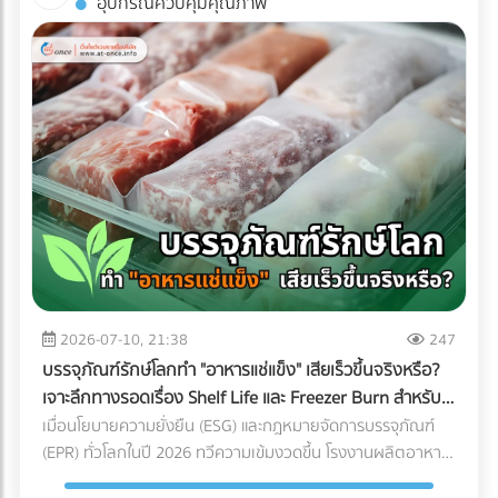
อุปกรณ์ควบคุมคุณภาพ
พิมพ์คุณภาพได้ฟรีที่ At-once แพลตฟอร์มรวมบริษัท B2B ชั้น
ถ่ายรูปออกมาดูดีเท่านั้น หากคุณกำลังวางแผนจะต่อเติมพื้นที่
นำของไทย!
ชั้นบนสุด นี่คือข้อควรรู้สำคัญที่คุณต้องเช็กให้ชัวร์ก่อนที่งบ
ประมาณจะบานปลาย 1. โครงสร้างอาคารเดิมรับน้ำหนักไหวหรือ
ไม่? (Structural Load) สิ่งแรกที่ต้องคำนึงถึงคือ "ความแข็งแรง
ของโครงสร้าง" ดาดฟ้าตึกแถวเก่าส่วนใหญ่ถูกออกแบบมาเพื่อ
รับน้ำหนักของตัวโครงสร้างเองและแท็งก์น้ำเท่านั้น ไม่ได้เผื่อ
สำหรับการรับน้ำหนักของกระถางต้นไม้ขนาดใหญ่ ดินอุ้มน้ำ พื้น
ไม้เทียม หรือจำนวนคนที่ขึ้นไปรวมตัวกันหนาแน่น สิ่งที่ต้องทำ:
ควรปรึกษาวิศวกรโครงสร้างเพื่อประเมินความสามารถในการรับ
น้ำหนัก (Live Load และ Dead Load) ก่อนตัดสินใจเทปูนเพิ่ม
หรือนำของหนักขึ้นไปติดตั้ง เพื่อป้องกันอันตรายจากโครงสร้าง
ทรุดตัว 2. กฎหมายอาคารและทางหนีไฟ (Safety Regulations)
การเปลี่ยนพื้นที่ดาดฟ้าให้เป็นพื้นที่สาธารณะที่มีคนใช้งานจำนวน
2026-07-10, 21:38
247
มาก ต้องคำนึงถึงกฎหมายควบคุมอาคารอย่างเคร่งครัด สิ่งที่
บรรจุภัณฑ์รักษ์โลกทำ "อาหารแช่แข็ง" เสียเร็วขึ้นจริงหรือ?
ต้องทำ: ตรวจสอบความสูงของราวกันตก (Parapet) ว่ามีความ
เจาะลึกทางรอดเรื่อง Shelf Life และ Freezer Burn สำหรับ
สูงเพียงพอและแข็งแรงหรือไม่ นอกจากนี้ต้องมีป้ายบอกทางหนี
โรงงานอุตสาหกรรม
เมื่อนโยบายความยั่งยืน (ESG) และกฎหมายจัดการบรรจุภัณฑ์
ไฟที่ชัดเจน ระบบแสงสว่างฉุกเฉิน และบันไดที่กว้างพอสำหรับการ
(EPR) ทั่วโลกในปี 2026 ทวีความเข้มงวดขึ้น โรงงานผลิตอาหาร
อพยพผู้คนหากเกิดเหตุฉุกเฉิน 3. สภาพการระบายน้ำ
หลายแห่งต่างถูกกดดันให้เปลี่ยนมาใช้ "บรรจุภัณฑ์รักษ์โลก" แต่
(Drainage System) ดาดฟ้าคือด่านแรกที่ต้องปะทะกับพายุฝน