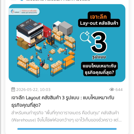
ทาง (เช่น โดนฝนสาด หรืออุณหภูมิเปลี่ยน) บทความนี้จะพาคุณ
โรงงานอาหาร? ค้นหาตัวแทนจำหน่ายเครื่องจักร และผู้ให้บริการ
ไปกางโพย ประเภทรถขนส่ง Logistics เพื่อให้คุณจับคู่สินค้ากับ
ระบบ Inspection Systems ระดับอุตสาหกรรม ที่ At-Once
ยานพาหนะได้อย่างถูกต้อง คุ้มค่า และตอบโจทย์ธุรกิจมากที่สุด
ทำไมฝ่ายจัดซื้อต้องซีเรียสเรื่อง "ประเภทรถขนส่ง"? การตัดสินใจ
เลือกรถขนส่งมีผลโดยตรงต่อกำไร (Profit Margin) ของบริษัท
เพราะรถแต่ละประเภทมีข้อจำกัดทางกฎหมายและลักษณะทาง
กายภาพที่ต่างกัน: กฎหมายน้ำหนักบรรทุก: รถแต่ละคันถูกจำกัด
น้ำหนักไม่ให้เกินมาตรฐาน หากฝ่าฝืน บริษัทของคุณอาจโดนค่า
ปรับมหาศาลและเสียประวัติ ข้อจำกัดเรื่องเวลาและเส้นทาง: รถ
บรรทุกขนาดใหญ่ (ตั้งแต่ 6 ล้อขึ้นไป) จะติดช่วงเวลาห้ามวิ่งใน
เขตกรุงเทพฯ และปริมณฑล หากสินค้าคุณต้องส่งด่วน การเลือก
รถผิดอาจทำให้ผิดนัดลูกค้าได้ เปิดโพย 5 ประเภทรถขนส่งยอด
ฮิต: สินค้าแบบไหน ใช้รถอะไร? เพื่อให้เห็นภาพชัดเจน เราขอแบ่ง
2026-05-22, 10:03
644
ประเภทรถที่ใช้บ่อยในวงการโลจิสติกส์ออกเป็น 5 ประเภทหลัก
เจาะลึก Layout คลังสินค้า 3 รูปแบบ : แบบไหนเหมาะกับ
ดังนี้: 1. รถกระบะตอนเดียว (ตู้ทึบ / คอก) ราชาแห่งความคล่อง
ธุรกิจคุณที่สุด?
ตัว วิ่งได้ตลอด 24 ชั่วโมง โดยไม่มีข้อจำกัดด้านเวลา เเละบรรทุก
สำหรับคนทำธุรกิจ "พื้นที่ทุกตารางเมตร คือต้นทุน" คลังสินค้า
น้ำหนักได้ประมาณ 1-2 ตัน (ขึ้นอยู่กับโครงสร้างและการดัดแปลง
(Warehouse) จึงไม่ใช่แค่ห้องกว้างๆ เอาไว้เก็บของชั่วคราว แต่
ของรถ ) ตู้ทึบ: เหมาะกับสินค้าที่ต้องการการปกป้องจากแดด ฝน
เป็นหัวใจสำคัญของระบบ Supply Chain พอๆกับการจัดการคลัง
และฝุ่นละออง 100% คอกเหล็ก: เหมาะกับสินค้าที่รูปทรงไม่