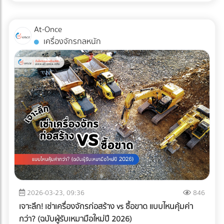
ไม่เพียงพออีกต่อไป แต่ "ความปลอดภัยระดับสากล" ต่างหากที่
เป็นกุญแจสำคัญในการรักษาคู่ค้า ระบบตรวจสอบคุณภาพ
At-Once
อัตโนมัติ หรือ Inspection System จึงไม่ใช่แค่เครื่องจักรในสาย
เครื่องจักรกลหนัก
การผลิต แต่มันคือ "ผู้พิทักษ์แบรนด์" ที่ป้องกันความผิดพลาดที่
อาจทำลายธุรกิจได้ในชั่วข้ามคืน
2026-03-23, 09:36
846
เจาะลึก! เช่าเครื่องจักรก่อสร้าง vs ซื้อขาด แบบไหนคุ้มค่า
กว่า? (ฉบับผู้รับเหมามือใหม่ปี 2026)