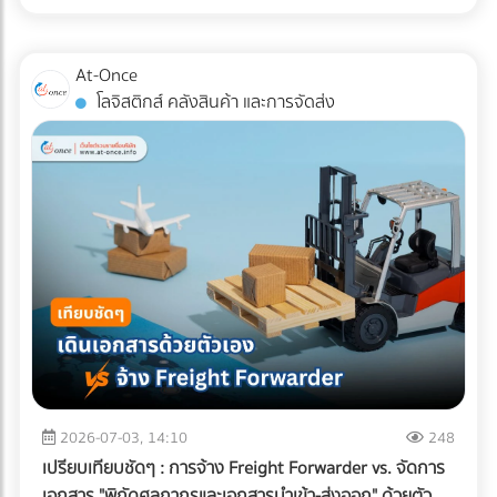
สำหรับแวดวง อาหารแช่แข็ง (Frozen Food) ความตั้งใจดีนี้มักจะ
หากพื้นที่ดาดฟ้าของคุณมีระดับความลาดเอียง (Slope) ไม่ดีพอ
ถูกเบรกโดยฝ่าย R&D และ QA ด้วยคำถามแทงใจดำที่ว่า...
หรือท่อระบายน้ำ (Floor Drain) อุดตัน จะทำให้เกิดปัญหาน้ำท่วม
"เปลี่ยนแพ็กเกจจิ้งแล้ว Shelf Life จะสั้นลงไหม? สินค้าจะเกิด
At-Once
ขัง สิ่งที่ต้องทำ: ก่อนปูพื้นใหม่ ควรเช็กระดับความลาดเอียงของ
เกล็ดน้ำแข็ง (Freezer Burn) หรือเปล่า? และถุงจะกรอบแตกใน
โลจิสติกส์ คลังสินค้า และการจัดส่ง
พื้นคอนกรีตว่าสามารถทำให้น้ำไหล ลงท่อได้สะดวกหรือไม่ และ
ห้องเย็นไหม?" ความกังวลนี้คือความจริงที่หลีกเลี่ยงไม่ได้ ใน
ควรเพิ่มจุดระบายน้ำ หรือใส่ตะแกรงกันเศษใบไม้ขยะอุดตัน ????
อุตสาหกรรมอาหารแช่แข็ง การใช้วัสดุรักษ์โลกแบบผิดประเภทอาจ
จุดบอดสำคัญ: ทำไม "ระบบกันซึม" ถึงเป็นสิ่งที่ห้ามตัดงบทิ้งเด็ด
ทำให้อายุการเก็บรักษาที่เคยอยู่ได้นาน 1-2 ปี ลดลงอย่าง
ขาด? หลายคนมักตกหลุมพรางด้วยการนำหญ้าเทียม แผ่นไม้
ฮวบฮาบ หรือเกิดความเสียหายระหว่างขนส่ง ซึ่งส่งผลกระทบ
เทียม (Wood Plastic Composite) หรือกระเบื้อง ไปปูทับลงบน
อย่างรุนแรงต่อกำไรและชื่อเสียงของแบรนด์ เรามาทำความเข้าใจ
พื้นคอนกรีตดาดฟ้าเดิมโดยตรง เพราะคิดว่าพื้นปูนเก่าก็ดูแข็ง
ความท้าทายนี้ตามความเป็นจริง พร้อมหา "ทางรอด" เชิง
แรงดี แต่นี่คือ "ฝันร้าย" ที่รอวันปะทุเมื่อหน้าฝนมาเยือน
วิศวกรรมที่จะช่วยให้โรงงานของคุณรักษ์โลกได้ โดยที่อาหารแช่
ธรรมชาติของพื้นคอนกรีตดาดฟ้าที่ต้องตากแดดตากฝนมา
แข็งยังคงคุณภาพสมบูรณ์ 100% ทำไมบรรจุภัณฑ์รักษ์โลกทั่วไป
หลายปี ย่อมมีการยืดและหดตัวจนเกิด "รอยแตกร้าวขนาดเล็ก
ถึงสอบตกใน "ห้องเย็น"? หน้าที่หลักของบรรจุภัณฑ์อาหารแช่
(Hairline Cracks)" ที่ตาเปล่ามองไม่เห็น เมื่อคุณนำวัสดุไปปูทับ
แข็งคือการทนต่ออุณหภูมิติดลบ (ตั้งแต่ -18°C ไปจนถึง -40°C)
น้ำฝนจะซึมผ่านร่องพื้นลงไปขังอยู่ใต้แผ่นหญ้าเทียมหรือพื้นไม้
และต้องเป็น "เกราะป้องกัน (Barrier)" ไม่ให้ความชื้นระเหยออก
ความชื้นที่สะสมอยู่ตลอดเวลาจะค่อยๆ แทรกซึมลงตามรอยร้าว
จากอาหารจนเกิดสภาวะ Freezer Burn (เนื้อสัตว์หรืออาหาร
ของคอนกรีต ผลลัพธ์ที่ตามมาหากไม่ทำระบบกันซึม: เหล็กเส้น
แห้งกระด้างและเสียรสชาติ) พลาสติกแบบดั้งเดิมที่โรงงานนิยมใช้
2026-07-03, 14:10
248
เป็นสนิมและดันปูนแตก: ความชื้นจะทำปฏิกิริยากับเหล็กเส้นใน
(เช่น ไนลอนประกบ PE) มีความเหนียว ทนความเย็น และกันรอย
เปรียบเทียบชัดๆ : การจ้าง Freight Forwarder vs. จัดการ
โครงสร้างพื้นคอนกรีต ทำให้เหล็กบวมและดันให้คอนกรีตหลุด
เจาะทะลุจากความแหลมคมของเกล็ดน้ำแข็งได้ดีเยี่ยม แต่มัน
เอกสาร "พิกัดศุลกากรและเอกสารนำเข้า-ส่งออก" ด้วยตัว