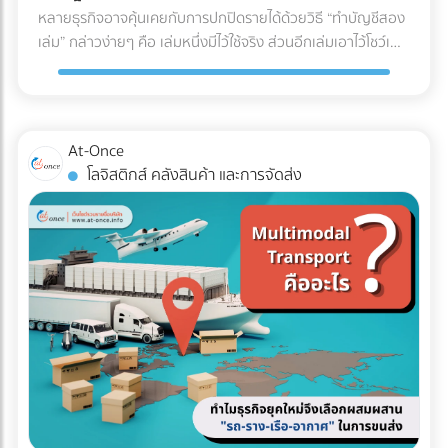
U (U-Shaped Layout) นี่คือรูปแบบที่ได้รับความนิยม "สูงที่สุด"
หลายธุรกิจอาจคุ้นเคยกับการปกปิดรายได้ด้วยวิธี “ทำบัญชีสอง
สดใหม่และคุณภาพของสินค้าตลอดเส้นทาง ✅ สินค้าที่ตอบ
ในวงการโลจิสติกส์ จุดเด่นคือจุดรับสินค้าเข้า (Receiving) และจุด
เล่ม” กล่าวง่ายๆ คือ เล่มหนึ่งมีไว้ใช้จริง ส่วนอีกเล่มเอาไว้โชว์เพื่อ
โจทย์: อาหารทะเล, เนื้อสัตว์สด, ผักผลไม้ส่งออก, ยารักษาโรค,
จ่ายสินค้าออก (Shipping) จะอยู่ฝั่งเดียวกันของอาคาร โดย
เลี่ยงการเสียภาษี แต่ปัจจุบันวิธีนี้ทำได้ยากขึ้นมากในยุคที่กรม
วัคซีน, และเครื่องสำอางบางชนิดที่ไวต่อความร้อน 5. รถหัวลาก
กระแสการทำงานจะไหลเป็นรูปตัว U ตั้งแต่การรับของ เก็บเข้าชั้น
สรรพากรตรวจสอบภาษีด้วย AI และ Big Data ที่ทำงานตลอด
/ รถเทรลเลอร์ (Trailer) รถสำหรับลากจูงที่ไม่มีกระบะบรรทุกใน
วาง หยิบสินค้า และนำไปแพ็กเพื่อจัดส่ง ข้อดี: ใช้พื้นที่ประตูและ
24 ชั่วโมง จากเดิมที่ต้องใช้ “เจ้าหน้าที่” ในการสุ่มตรวจเอกสาร
ตัว แต่ใช้สำหรับลาก "ตู้คอนเทนเนอร์" (Container) หรือหาง
ลานจอดรถร่วมกันได้คุ้มค่าที่สุด พนักงานและรถโฟล์คลิฟต์
แบบ Manual ในวันนี้ เราไม่อาจใช้วิธีเดิมในการหลีกเลี่ยงภาษีได้
พ่วงแบบเรียบ (Flatbed) ทนทานต่อการบรรทุกของที่หนักมาก
At-Once
สามารถโยกย้ายไปช่วยงานทั้งฝั่งรับและฝั่งจ่ายได้ง่าย (Cross-
อีกต่อไป เพราะระบบไม่ได้ดูแค่สิ่งที่คุณยื่น แต่ดู "สิ่งที่คนอื่นยื่น
และยาวเป็นพิเศษ ✅ สินค้าที่ตอบโจทย์: สินค้านำเข้า-ส่งออกที่
โลจิสติกส์ คลังสินค้า และการจัดส่ง
docking ทำได้สะดวก) ข้อควรระวัง: อาจเกิดความแออัดบริเวณ
เกี่ยวกับคุณด้วย" คำถามสำคัญคือ... ธุรกิจของคุณพร้อมรับมือ
บรรจุในตู้คอนเทนเนอร์ (ไปรับ/ส่งที่ท่าเรือหรือท่าอากาศยาน),
ประตูเข้า-ออก หากมีการรับและส่งสินค้าพร้อมกันในปริมาณ
กับการถูกตรวจสอบหรือยัง? ในวันที่ข้อมูลทางการเงินทุกเส้น
ท่อเหล็กขนาดใหญ่, โครงสร้างเหล็กสะพาน, หรือรถยนต์ 3 เช็
มากๆ เหมาะกับใคร?: ธุรกิจ SME, ธุรกิจที่มีพื้นที่อาคารจำกัด,
ทางเชื่อมโยงถึงกัน 3 วิธีเตรียมพร้อมรับมือ ให้ธุรกิจปลอดภัย
กลิสต์ฉบับย่อ: ถามตัวเองก่อนตัดสินใจจ้างรถขนส่งเหมาคัน
คลังสินค้าที่เน้นการกระจายสินค้าทั่วไป (FMCG) 2. รูปแบบตัว I
จาก "ภาษีย้อนหลัง" นี่คือ 3 ตัววิธีปรับตัวสำคัญ ที่เจ้าของธุรกิจ
สินค้าคืออะไร มีน้ำหนักและปริมาตร (คิว) เท่าไหร่? (เพื่อเลือกรถที่
(I-Shaped / Through Layout) รูปแบบนี้คือการเดินทางเป็น
ต้องเริ่มทำตั้งแต่วันนี้ เพื่อสร้างภูมิคุ้มกันให้บริษัทปลอดภัยจาก
รับน้ำหนักได้พอดี ไม่เหลือพื้นที่ว่างให้เสียเงินฟรี) จุดขึ้น-ลง
"เส้นตรง" จุดรับสินค้าจะอยู่หัวอาคาร และจุดจ่ายสินค้าจะอยู่ท้าย
ฝันร้ายเรื่องภาษีย้อนหลัง: 1. บังคับใช้ "บัญชีเล่มเดียว" (Single
สินค้า มีข้อจำกัดไหม? (เช่น ซอยแคบ รถ 6 ล้อเข้าไม่ได้ หรือมี
อาคารฝั่งตรงข้ามกัน สินค้าจะไหลไปในทิศทางเดียวแบบไม่มีการ
Account) อย่างเคร่งครัด หมดยุคของการทำ "บัญชีเล่มหนึ่งยื่น
เครื่องโฟล์คลิฟต์สำหรับโหลดของหรือไม่) ต้องการบริการเสริม
ย้อนกลับ ข้อดี: ลดความสับสนและการวิ่งสวนทางกันได้อย่าง
สรรพากร บัญชีเล่มสองเก็บไว้ดูเอง" แล้ว เพราะข้อมูลเงินสดที่
อะไรบ้าง? (เช่น ต้องการพนักงานยกของด้วย หรือต้องการ
เด็ดขาด กระบวนการทำงานไหลลื่นมาก (Straight-line flow) ลด
เข้าบัญชีธนาคาร ข้อมูลค่าน้ำค่าไฟ หรือข้อมูลการนำเข้าสินค้า
ประกันภัยสินค้ามูลค่าสูงครอบคลุมเพิ่มเติม) สรุป การเลือก
อุบัติเหตุบริเวณคอขวด ข้อควรระวัง: ต้องใช้อาคารที่มีความยาว
ถูกเชื่อมโยงถึงกันหมด การจงใจทำรายได้ให้ต่ำกว่าความเป็นจริง
ประเภทรถขนส่งให้ตรงกับงาน ไม่เพียงแต่ช่วยปกป้องสินค้าให้ถึง
มาก และต้องใช้พื้นที่ภายนอก (ลานจอดรถ) ทั้ง 2 ฝั่งของอาคาร
จะทำให้ตัวเลขในงบการเงินขัดแย้งกันเองจนกลายเป็นเป้าหมาย
มือลูกค้าอย่างปลอดภัย แต่ยังเป็นกลยุทธ์สำคัญที่ช่วยให้ฝ่ายจัด
ทำให้สิ้นเปลืองพื้นที่โดยรอบ เหมาะกับใคร?: โรงงานอุตสาหกรรม