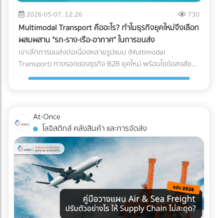
หลักของ AI ทันที วิธีแก้: ลงบันทึกรายได้และค่าใช้จ่ายทุกรายการ
ซื้อคุมงบประมาณ Logistics ได้อย่างมีประสิทธิภาพ กำลัง
ขนาดใหญ่, ธุรกิจที่มีปริมาณการเข้า-ออกของสินค้ามหาศาล
ตามความเป็นจริง นอกจากจะปลอดภัยจากสรรพากรแล้ว งบ
2026-05-07, 12:26
730
วางแผนขนส่งสินค้าล็อตใหญ่อยู่ใช่ไหม? ไม่ต้องเสียเวลาโทรเช็
(High-volume), หรือสินค้าที่มีน้ำหนักมาก/ชิ้นใหญ่ที่เคลื่อนย้าย
การเงินที่สะท้อนกำไรที่แท้จริง ยังช่วยให้ธุรกิจกู้ขอสินเชื่อกับ
กราคาหลายที่ให้วุ่นวาย! ค้นหาและเปรียบเทียบ บริษัทขนส่ง
Multimodal Transport คืออะไร? ทำไมธุรกิจยุคใหม่จึงเลือก
ยาก 3. รูปแบบตัว L (L-Shaped Layout) ผังคลังสินค้าแบบตัว
ธนาคาร หรือดึงดูดนักลงทุนได้ง่ายขึ้นด้วย 2. ปรับตัวเข้าสู่ระบบ
สินค้า, ผู้ให้บริการขนส่งเหมาคัน, และบริษัท Logistics ชั้นนำ ที่มี
ผสมผสาน "รถ-ราง-เรือ-อากาศ" ในการขนส่ง
L จะคล้ายกับตัว I แต่จุดรับสินค้าและจุดจ่ายสินค้าจะตั้งฉากกันที่
Digital Tax แบบเต็มรูปแบบ ความผิดพลาดเล็กๆ น้อยๆ จาก
รถพร้อมให้บริการทุกประเภท ผ่านการคัดกรองความน่าเชื่อถือ
เจาะลึกการขนส่งต่อเนื่องหลายรูปแบบ (Multimodal
มุม 90 องศา (อยู่คนละด้านของผนังอาคาร) มักเกิดขึ้นจากข้อ
การทำงานของคน (Human Error) เช่น พิมพ์ตัวเลขใบกำกับ
แล้ว ได้ที่นี่
Transport) ทางรอดของธุรกิจ B2B ยุคใหม่ พร้อมไขข้อสงสัยว่า
จำกัดของรูปทรงอาคาร หรือพื้นที่ที่ดิน ข้อดี: แยกพื้นที่รับและส่ง
ภาษีผิด หรือหัก ณ ที่จ่ายไม่ครบ ถือเป็นหนึ่งในสาเหตุหลักที่ทำให้
ใครคือ "เจ้าภาพ" ตัวจริงที่ช่วยคุมต้นทุนและเวลา ค้นหาพาร์ท
สินค้าออกจากกันอย่างชัดเจน ลดความแออัดบริเวณประตูได้ดี
โดนเรียกตรวจสอบ วิธีแก้: เปลี่ยนจากการใช้กระดาษ มาใช้ระบบ
เนอร์ได้ที่ At-Once
เทียบเท่าตัว I ข้อควรระวัง: การไหลเวียนของสินค้าอาจต้องเข้า
e-Tax Invoice & e-Receipt และ e-Withholding Tax ที่เชื่อมต่อ
โค้ง ซึ่งต้องคำนวณพื้นที่วงเลี้ยวของรถโฟล์คลิฟต์ให้ดี เพื่อ
กับระบบบัญชีบนคลาวด์ ซึ่งไม่เพียงแต่ช่วยลดต้นทุนค่าเอกสาร
ป้องกันอุบัติเหตุ เหมาะกับใคร?: อาคารที่มีรูปทรงตัว L อยู่แล้ว,
At-Once
แต่ยังทำให้ข้อมูลวิ่งตรงเข้าสู่ระบบของสรรพากรอย่างแม่นยำและ
คลังสินค้าที่ต้องการแยกประเภทรถบรรทุกขาเข้าและขาออกแบบ
โลจิสติกส์ คลังสินค้า และการจัดส่ง
ไร้รอยต่อ 3. กระทบยอด (Reconcile) บัญชีและสต็อกสินค้า
เด็ดขาด (เช่น รถเทรลเลอร์ส่งของเข้าทางด้านหน้า รถกระบะรับ
อย่างสม่ำเสมอ ข้อผิดพลาดสุดคลาสสิกของ SME คือการ "ดอง
ของออกทางด้านข้าง) เช็กลิสต์: เลือก Layout แบบไหนให้ตอบ
เอกสาร" ไว้ทำทีเดียวตอนสิ้นปี ซึ่งในยุคที่สรรพากรเห็นข้อมูล e-
โจทย์ที่สุด? หากคุณกำลังจะสร้างคลังสินค้าใหม่ หรือรีโนเวทคลัง
Payment ของคุณแทบจะแบบ Real-time การรอแก้ปัญหาตอน
เดิม ลองใช้ 3 คำถามนี้เป็นตัวกรองครับ: ลักษณะอาคารของคุณ
สิ้นปีถือว่าสายเกินไป วิธีแก้: ต้องทำการ "กระทบยอดบัญชี"
เป็นแบบไหน? (หากมีประตูฝั่งเดียว = บังคับตัว U, หากมีประตู
ระหว่าง Statement ธนาคาร กับสมุดบัญชีรายวันเป็นประจำ "ทุก
หน้า-หลัง = ทำตัว I ได้) คุณใช้รถโฟล์คลิฟต์กี่คัน? (ถ้างบจำกัด
เดือน" รวมถึงต้องมีการนับสต็อกสินค้าให้ตรงกับตัวเลขในระบบ
และมีรถน้อย การใช้ผังตัว U จะช่วยให้บริหารการใช้รถโฟล์คลิฟต์
อยู่เสมอ หากพบความผิดปกติจะได้ปรับปรุงแก้ไขได้ทันท่วงที 3