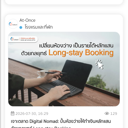
ส่ง Direct Mail ไปหาลูกค้าระดับ VIP พร้อมที่จะฉีกกฎการทำสื่อ
ไม่ได้จำกัดอยู่แค่ "รอยขีดข่วน" หรือ "ของแตกหัก" แต่อาจหมาย
แบบ TOU (Time of Use) ซึ่งช่วงบ่าย (On-Peak) ค่าไฟจะแพง
สิ่งพิมพ์แบบเดิมๆ หรือยัง? เพิ่มขีดความสามารถให้ทีมเซลส์ของ
ถึง "การตั้งค่าที่ผิดเพี้ยน (Calibration Error)" สำหรับผู้นำเข้า
มาก ระบบ AI ใน ESS จะคำนวณและปล่อยไฟจากแบตเตอรี่มาใช้
คุณด้วยสื่อนำเสนอยุคใหม่ ที่ At-once เรามีรวบรวม Digital
เครื่องมือแพทย์ คลินิก หรือโรงพยาบาล ความผิดเพี้ยนเพียง
ในช่วงเวลานี้ เพื่อกดกราฟการใช้ไฟ (Peak Demand) ลง ช่วย
At-Once
Marketing Agency และผู้เชี่ยวชาญด้านการพัฒนา Web-AR
มิลลิเมตรเดียวส่งผลโดยตรงต่อการวินิจฉัยโรคและชีวิตของผู้
ลดค่า Demand Charge ในบิลค่าไฟได้อย่างมหาศาล ปลดล็อก
โรงแรมและที่พัก
และ 3D Model ที่พร้อมเปลี่ยนโบรชัวร์ของคุณให้กลายเป็น
ป่วย หากเกิดความเสียหายระหว่างขนส่ง นอกจากประกันสินค้า
ข้อจำกัดทางกฎหมายและภาษี: ภาครัฐและ BOI มีการสนับสนุน
พนักงานขายมือทอง ค้นหาพาร์ทเนอร์ที่ใช่ได้เลยวันนี้! ที่นี่!
อาจขาดแล้ว ความน่าเชื่อถือขององค์กรก็จะลดลงทันที บทความ
สิทธิประโยชน์ทางภาษีที่ชัดเจนขึ้น สำหรับการลงทุนด้านพลังงาน
นี้จะพาคุณไปเจาะลึกความเสี่ยง และมาตรฐาน Logistics ที่ธุรกิจ
สะอาดและการจัดการพลังงาน ทำให้ระยะเวลาคืนทุนสั้นลง
เครื่องมือแพทย์ต้องรู้ในปี 2026 ครับ 3 ความเสี่ยงแฝงที่เครื่อง
ประเมินความคุ้มค่า: สรุปแล้วคุ้มทุนหรือไม่? เพื่อความเข้าใจที่
มือแพทย์ต้องเผชิญระหว่างขนส่ง การใช้รถบรรทุกธรรมดาเพื่อ
ชัดเจน ลองดูตารางเปรียบเทียบระหว่างระบบเดิมกับระบบใหม่
ขนส่งอุปกรณ์ที่เปราะบาง ถือเป็นการรับความเสี่ยงที่ได้ไม่คุ้มเสีย
ครับ คำตอบคือ: "คุ้มค่าอย่างแน่นอน" หากโรงงานของคุณจัด
นี่คือ 3 ปัญหาหลักที่มักทำให้อุปกรณ์พังจากภายใน: แรงสั่น
อยู่ในกลุ่มที่มูลค่าความเสียหายจากไฟดับ 1 ครั้ง มีมูลค่าสูง (เช่น
สะเทือน (Vibration & Micro-shocks): เลนส์ เลเซอร์ และ
โรงงานพลาสติก, เซมิคอนดักเตอร์, อาหารแช่แข็ง, ยาและ
เซนเซอร์ภายในอุปกรณ์มีความเปราะบางสูงมาก แรงสั่นสะเทือน
เวชภัณฑ์) การมีระบบ Industrial ESS จะเปรียบเสมือนการซื้อ
จากพื้นถนนที่ไม่ราบเรียบสม่ำเสมอ สามารถทำให้แผงวงจรหลวม
"ประกันภัยความเสี่ยงทางธุรกิจ" ที่แถมโบนัสเป็นการช่วยหั่นค่าไฟ
หรือระบบเซนเซอร์รวนได้โดยที่ภายนอกยังดูปกติสมบูรณ์ การ
ในทุกๆ เดือน ยกระดับโรงงานสู่ความยั่งยืนแบบไม่มีสะดุด ในปี
เปลี่ยนแปลงอุณหภูมิและความชื้น (Temperature & Humidity
2026 การติดตั้ง Solar Cell สำหรับธุรกิจ B2B ไม่ได้จบแค่เรื่อง
Excursions): อุปกรณ์อิเล็กทรอนิกส์ทางการแพทย์หลายชนิดมี
2026-07-30, 16:29
129
การลดค่าไฟ แต่คือการบริหารความเสี่ยง (Risk Management)
ข้อกำหนดเรื่องอุณหภูมิที่ชัดเจน การอยู่ในตู้ขนส่งที่ร้อนอบอ้า
และตอบรับกระแสลดคาร์บอน (ESG/Carbon Footprint) เพื่อ
เจาะตลาด Digital Nomad: ปั้นห้องว่างให้ทำเงินหลักแสน
วนานๆ หรือเจอความชื้นสูง อาจทำให้เกิดสนิม คราบตะกรัน หรือ
รักษาความสามารถในการแข่งขันบนเวทีโลก การออกแบบระบบ