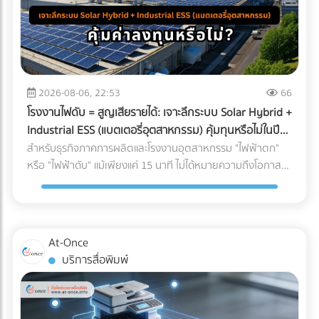
2026-08-06, 22:53
66
โรงงานไฟดับ = สูญเสียรายได้: เจาะลึกระบบ Solar Hybrid +
Industrial ESS (แบตเตอรี่อุตสาหกรรม) คุ้มทุนหรือไม่ในปี
2026?
สำหรับธุรกิจภาคการผลิตและโรงงานอุตสาหกรรม "ไฟฟ้าตก"
หรือ "ไฟฟ้าดับ" แม้เพียงแค่ 15 นาที ไม่ได้หมายความถึงโอกาสที่
พนักงานได้หยุดพักผ่อนชั่วคราว แต่มันคือวิกฤติที่สร้างความ
เสียหายตั้งแต่หลักแสนไปจนถึงหลักล้านบาท ในอดีต การติดตั้ง
โซลาร์เซลล์ระบบ On-Grid เพื่อลดค่าไฟคือทางเลือกยอดนิยม
แต่จุดอ่อนที่สำคัญคือ เมื่อไฟจากการไฟฟ้าดับ ระบบ On-Grid ก็
At-Once
ต้องหยุดทำงานไปด้วย เพื่อความปลอดภัยของช่างไฟที่กำลัง
บริการสื่อพิมพ์
ซ่อมแซมสายไฟอยู่ด้านนอก ทำให้โรงงานต้องพึ่งพาเครื่องปั่นไฟ
(Generator) ที่ใช้น้ำมันดีเซลซึ่งมีต้นทุนสูงและปล่อยมลพิษอีก
ด้วย แต่ในปี 2026 เทคโนโลยี Industrial ESS (Energy Storage
System) หรือแบตเตอรี่อุตสาหกรรม ได้เข้ามาปฏิวัติวงการ การ