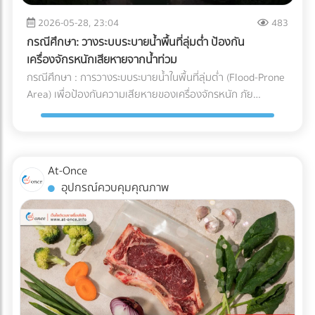
จะวิ่งกลับไปชาร์จแบตเตอรี่เองเมื่อแบตใกล้หมด พื้นที่นี้ต้องมีการ
และการบริหารจัดการ Supply Chain สำหรับองค์กรและโรงงานผู้
ระบายอากาศที่ดีเนื่องจากมีความร้อนสูง และต้องติดตั้งระบบตัด
2026-05-28, 23:04
483
ผลิต การทำความเข้าใจระบบ Cold Chain Logistics และการ
ไฟฉุกเฉิน ตรวจสอบระบบเซนเซอร์กันชน (Safety Laser
เลือกพาร์ทเนอร์ผู้นำเข้าที่มีมาตรฐานการควบคุมอุณหภูมิที่
กรณีศึกษา: วางระบบระบายน้ำพื้นที่ลุ่มต่ำ ป้องกัน
Scanner): ก่อนปล่อยรถวิ่งจริง ต้องทดสอบระบบตรวจจับสิ่ง
รัดกุมและสามารถตรวจสอบย้อนกลับได้ (Traceability) จึงเป็น
เครื่องจักรหนักเสียหายจากน้ำท่วม
กีดขวางของรถ AGV ว่าสามารถเบรกหรือชะลอความเร็วได้ทัน
กลยุทธ์สำคัญที่จะช่วยปกป้องคุณภาพของสินค้า รักษากำไร และ
กรณีศึกษา : การวางระบบระบายน้ำในพื้นที่ลุ่มต่ำ (Flood-Prone
ท่วงทีเมื่อมีพนักงานเดินตัดหน้าตาม มาตรฐานความปลอดภัย
สร้างความไว้วางใจให้กับผู้บริโภคได้อย่างยั่งยืน
Area) เพื่อป้องกันความเสียหายของเครื่องจักรหนัก ภัย
AGV ISO 3691-4 กำลังมองหาผู้เชี่ยวชาญด้านระบบ AGV หรือ
ธรรมชาติและฝนตกหนัก เป็นฝันร้ายของผู้รับเหมาและเจ้าของ
อยากเปลี่ยนคลังสินค้าเป็น Smart Warehouse? ค้นหาและ
โครงการก่อสร้าง โดยเฉพาะเมื่อไซต์งานตั้งอยู่ใน พื้นที่ลุ่มต่ำ
เปรียบเทียบบริษัทรับติดตั้งระบบหุ่นยนต์คลังสินค้า (System
ปัญหาน้ำท่วมไซต์งานไม่เพียงแต่ทำให้โครงการล่าช้า แต่ยังสร้าง
Integrator) ที่ได้มาตรฐานได้แล้ววันนี้ที่ At-Once
ความเสียหายหลักล้านบาทหาก เครื่องจักรหนัก เช่น รถขุดดิน
At-Once
หรือรถตอกเสาเข็ม จมน้ำ นี่คือกรณีศึกษาและบทเรียนการจัดการ
อุปกรณ์ควบคุมคุณภาพ
พื้นที่ก่อสร้าง ว่าด้วย วิธีป้องกันเครื่องจักรเสียหายจากน้ำท่วม
ด้วยการวาง ระบบระบายน้ำ (Drainage System) อย่างมืออาชีพ
ปัญหาและความท้าทายของพื้นที่ลุ่มต่ำ ไซต์งานในพื้นที่ลุ่มต่ำมัก
เผชิญกับสภาพดินเหนียวที่อุ้มน้ำ (ไม่ซึมน้ำ) และมีระดับน้ำใต้ดิน
สูง เมื่อเกิดฝนตกหนัก น้ำจะขังตัวอย่างรวดเร็ว ทำให้ดินทรุดตัว
เครื่องจักรหนักติดหล่ม และเกิด Downtime หรือเวลาที่สูญเปล่า
ของโครงการที่ประเมินค่าไม่ได้ กล่าวคือ ปัญหาน้ำท่วมขังในพื้นที่
ลุ่มต่ำ ไม่ได้สร้างความเสียหายแค่ค่าซ่อมบำรุงเครื่องจักรเท่านั้น