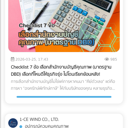
ให้พร้อมสำหรับการสเกลธุรกิจ บทสรุป: AI ไม่ได้ถูกสร้างมาเพื่อ
จับผิดคนทำถูก แต่สร้างมาเพื่อหา "ความย้อนแย้งของ Data"
ดังนั้น ตราบใดที่งบการเงินและเอกสารทางภาษีของคุณ
สอดคล้องกับความเป็นจริง AI ของสรรพากรก็ไม่ใช่เรื่องที่น่า
กลัวแต่อย่างใด ไม่แพ้คู่แข่ง ไม่พลาดเรื่องภาษี!
2026-03-25, 17:43
985
Checklist 7 ข้อ เลือกสำนักงานบัญชีคุณภาพ (มาตรฐาน
DBD) เลือกที่ไหนดีให้ธุรกิจรุ่ง ไม่โดนเรียกย้อนหลัง!
การเลือกสำนักงานบัญชีไม่ใช่แค่การหาคนมา "คีย์ตัวเลข" แต่คือ
การหา "องครักษ์พิทักษ์ภาษี" ให้กับบริษัทของคุณ หลายธุรกิจ
ต้องปิดตัวลงหรือเสียกำไรมหาศาลเพียงเพราะการจัดการบัญชีที่
ผิดพลาด วันนี้เราจะพาไปเจาะลึก 7 Checklist สำคัญในการเฟ้น
หา สำนักงานบัญชีคุณภาพ ตามเกณฑ์ของกรมพัฒนาธุรกิจการ
ค้า (DBD) เพื่อตอบคำถามที่ว่า "เลือกสำนักงานบัญชีที่ไหนดี" ให้
1-CE WIND CO., LTD.
คุ้มค่าและปลอดภัยที่สุด
อุปกรณ์ควบคุมคุณภาพ