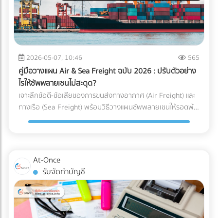
ได้คุ้มค่ากว่า) ความเร็วหรือพื้นที่ สำคัญกว่ากัน? (ตัว U เน้น
เหตุผลที่ธุรกิจยุค 2026 ขาด “สำนักงานบัญชีมืออาชีพ” ไม่ได้
ประหยัดพื้นที่และยืดหยุ่น ส่วนตัว I เน้นความเร็วและลดคอขวด)
การจ้างสำนักงานบัญชีที่ได้มาตรฐาน เป็นได้มากกว่าแค่งาน
กำลังมองหาผู้เชี่ยวชาญด้านคลังสินค้าอยู่หรือเปล่า? การ
ธุรการหรือผู้คีย์ข้อมูล ราคาที่ต้องจ่าย "ไม่ใช่ความสิ้นเปลือง แต่
ออกแบบ Layout ที่ดีเป็นเพียงจุดเริ่มต้น การก่อสร้างโครงสร้าง
คือการลงทุน" ที่ช่วยชี้ชะตาความอยู่รอดขององค์กรด้วย 3
ที่แข็งแรง การติดตั้งชั้นวาง (Racking System) ที่ได้มาตรฐาน
เหตุผลหลัก ดังนี้: 1. เป็นเครื่องดักจับ Red Flags ก่อนถึงมือ AI
2026-05-07, 10:46
565
และการวางระบบคลังสินค้า (WMS) คือฟันเฟืองที่ช่วยให้ธุรกิจ
สรรพากร สำนักงานบัญชีมืออาชีพ (ที่มี CPA หรือ CPD ดูแล) จะ
ของคุณเติบโตอย่างมั่นคง หากคุณกำลังมองหา บริษัทรับเหมา
คู่มือวางแผน Air & Sea Freight ฉบับ 2026 : ปรับตัวอย่าง
ทำหน้าที่เป็น “แนวป้องกันแรก” ตรวจสอบความสอดคล้องของ
ก่อสร้างคลังสินค้า, ผู้ให้บริการออกแบบและติดตั้งระบบชั้นวาง
ไรให้ซัพพลายเชนไม่สะดุด?
ตัวเลข (Reconciliation) เทียบเคียงสัดส่วนรายได้และค่าใช้จ่ายให้
(Racking), หรือผู้ให้บริการ Logistics มืออาชีพ... ไม่ต้องเสีย
เจาะลึกข้อดี-ข้อเสียของการขนส่งทางอากาศ (Air Freight) และ
สมเหตุสมผล และช่วยอุดรอยรั่วของข้อมูลก่อนยื่นต่อกรม
เวลาเสิร์ชหาให้ยุ่งยาก!
ทางเรือ (Sea Freight) พร้อมวิธีวางแผนซัพพลายเชนให้รอดพ้น
สรรพากร 2. เปลี่ยนผ่านการยื่นเอกสารกระดาษ สู่ Digital Tax
ทุกวิกฤต ค้นหาพาร์ทเนอร์โลจิสติกส์ได้ที่ At-Once
อย่างไร้รอยต่อ สำนักงานบัญชียุคใหม่จะมีเครื่องมือและ
ซอฟต์แวร์ (Cloud Accounting) ที่เชื่อมต่อ API เข้ากับระบบของ
รัฐและธนาคารได้โดยตรง ช่วยลด Human Error และทำให้มั่นใจ
ว่าข้อมูลทุกเส้นทางเงินถูกส่งเข้าระบบอย่างถูกต้อง 100% 3.
At-Once
ยกระดับบทบาทสู่ "Virtual CFO" (ที่ปรึกษาทางการเงินส่วนตัว)
รับจัดทำบัญชี
บทบาทของนักบัญชีในปี 2026 ไม่ได้จบแค่การปิดงบ แต่คนเก่งๆ
จะนำ Data มาวิเคราะห์เพื่อวางแผนกลยุทธ์ ไม่ว่าจะเป็นการหา
ช่องทางใช้สิทธิประโยชน์ทางภาษีอย่างถูกต้อง การประเมินผลกระ
ทบจากภาษีคาร์บอน (Carbon Tax) ไปจนถึงการจัดทำงบการเงิน