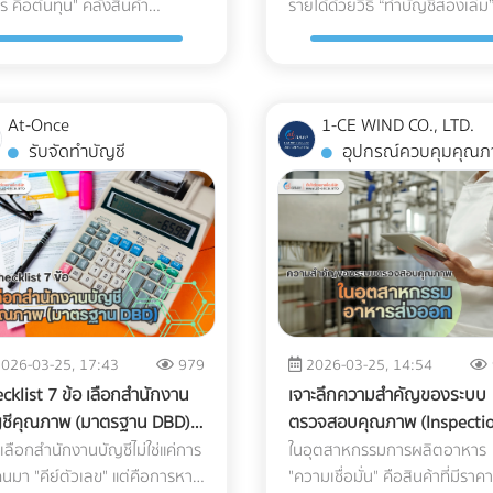
ร คือต้นทุน" คลังสินค้า
รายได้ด้วยวิธี “ทำบัญชีสองเล่ม
ให้เรียบ: ระบบนำทาง AGV ไม่ว่า
ดินเหนียวที่อุ้มน้ำ (ไม่ซึมน้ำ) และม
ภาคในอากาศอย่างรัดกุม เพื่อให้
Cost) 2. ค่าใช้จ่ายในการเคลมสิ
ษัท B2B ชั้นนำของไทย!
และควรเพิ่มจุดระบายน้ำ หรือใส่
สากล (Certifications): พาร์ทเน
rehouse) จึงไม่ใช่แค่ห้องกว้างๆ
กล่าวง่ายๆ คือ เล่มหนึ่งมีไว้ใช้จร
ป็นแบบแถบแม่เหล็กหรือระบบ
ระดับน้ำใต้ดินสูง เมื่อเกิดฝนตก
ใจว่าชิ้นงานจะสะอาดที่สุด 3
และชื่อเสียงที่เสียไป (Warranty
ตะแกรงกันเศษใบไม้ขยะอุดตัน ????
ด้าน Logistics ของคุณควรมีใบ
เก็บของชั่วคราว แต่เป็นหัวใจ
ส่วนอีกเล่มเอาไว้โชว์เพื่อเลี่ยงก
างด้วยเลเซอร์ (LiDAR) จะ
น้ำจะขังตัวอย่างรวดเร็ว ทำให้ดิ
ุผลที่ Cleanroom ขาดไม่ได้ใน
Claims & Reputation) "ความ
จุดบอดสำคัญ: ทำไม "ระบบกันซึ
รองมาตรฐาน เช่น ISO 13485
ัญของระบบ Supply Chain
เสียภาษี แต่ปัจจุบันวิธีนี้ทำได้ยาก
นได้ดีที่สุดบนพื้นผิวที่เรียบ ไม่มี
ทรุดตัว เครื่องจักรหนักติดหล่ม 
ผลิตอุปกรณ์การแพทย์ ทำไม
ทนทาน" คือหัวใจของเครื่องปรับ
ถึงเป็นสิ่งที่ห้ามตัดงบทิ้งเด็ดขา
(ระบบบริหารคุณภาพสำหรับเครื
กับการจัดการคลังสินค้าอย่าง
มากในยุคที่กรมสรรพากรตรวจ
มบ่อ และไม่มีเศษขยะบดบัง
เกิด Downtime หรือเวลาที่สูญเ
งานรับฉีดพลาสติก (Injection
อากาศ ชิ้นส่วนอย่าง Accumul
หลายคนมักตกหลุมพรางด้วย
At-Once
1-CE WIND CO., LTD.
มือแพทย์) หรือ GDP (Good
ลยุทธ์ หากคุณออกแบบผังคลัง
ภาษีด้วย AI และ Big Data ที่ทำ
์ที่ตัวรถ กำหนดทางวิ่งและ
ของโครงการที่ประเมินค่าไม่ได้ ก
ding) ทั่วไป ถึงไม่สามารถผลิต
ทำหน้าที่สำคัญในการดักจับ
การนำหญ้าเทียม แผ่นไม้เทียม
รับจัดทำบัญชี
อุปกรณ์ควบคุมคุณภ
Distribution Practice) เพื่อการ
ค้า (Layout) ผิดพลาด นั่นหมาย
ตลอด 24 ชั่วโมง จากเดิมที่ต้องใ
ะเบียบ Traffic: ต้องระบุเส้น
คือ ปัญหาน้ำท่วมขังในพื้นที่ลุ่มต
กรณ์การแพทย์ได้? คำตอบอยู่ใน
ของเหลวไม่ให้ไหลกลับเข้าไปทำ
(Wood Plastic Composite) หร
ตีความมืออาชีพ ระบบติดตามแ
ระยะเวลาการทำงานที่นานขึ้น
“เจ้าหน้าที่” ในการสุ่มตรวจเอก
การวิ่งของ AGV ให้ชัดเจน โดย
ไม่ได้สร้างความเสียหายแค่ค่าซ่
มเข้มงวด 3 ประการดังต่อไปนี้:
คอมเพรสเซอร์ หาก Accumula
กระเบื้อง ไปปูทับลงบนพื้นคอนก
Real-Time (IoT Tracking): ในยุ
กงานเดินชนกัน สินค้าเสียหาย
แบบ Manual ในวันนี้ เราไม่อาจใช้วิธี
นระยะห่างจากทางเดินของมนุษย์
บำรุงเครื่องจักรเท่านั้น แต่ทุกชั่
การควบคุมปริมาณเชื้อจุลินทรีย์
เกิดสนิมทะลุ หรือดักของเหลวไม่
ดาดฟ้าเดิมโดยตรง เพราะคิดว่าพ
การเช็กแค่ว่า "ของถึงไหนแล้ว" ไ
กลายเป็น "ต้นทุนแฝง" ที่กัดกิน
เดิมในการหลีกเลี่ยงภาษีได้อีกต่
destrian Walkway) อย่างน้อย
ที่รถขุดหรือรถเบคโฮต้องจอดนิ่
oburden Control) ก่อนที่
คอมเพรสเซอร์จะพังก่อนหมดอา
ปูนเก่าก็ดูแข็งแรงดี แต่นี่คือ "ฝัน
พออีกต่อไป ต้องมีเซนเซอร์ IoT
รของคุณทุกเดือน บทความนี้จะ
เพราะระบบไม่ได้ดูแค่สิ่งที่คุณยื่น 
 เมตรตามมาตรฐาน และต้องมี
สนิท นั่นหมายถึงค่าแรงคนงานที
กรณ์พลาสติกจะถูกส่งไปฆ่าเชื้อ
การใช้งานทันที ต้นทุนในการส่งช
ร้าย" ที่รอวันปะทุเมื่อหน้าฝนมาเ
ไว้กับกล่องสินค้า เพื่อวัดค่า G-
จาะลึกรูปแบบ Layout คลัง
"สิ่งที่คนอื่นยื่นเกี่ยวกับคุณด้วย
ยเตือนในจุดตัดหรือทางแยกที่หุ่น
เสียเปล่า ค่าเช่าเครื่องจักรที่บาน
ยรังสีแกมมา (Gamma) หรือก๊าซ
ไปซ่อมบำรุงหน้างาน (After-sa
ธรรมชาติของพื้นคอนกรีตดาดฟ้
Force (แรงกระแทก), อุณหภูมิ แ
ค้า 3 สไตล์ที่ได้รับความนิยมมาก
คำถามสำคัญคือ... ธุรกิจของค
งวิ่งผ่าน จัดพื้นที่สถานี
ปลาย และความเสี่ยงที่จะโดนค่าป
ิลีนออกไซด์ (EtO) อุปกรณ์เหล่า
Service) และการเสียชื่อเสียงขอ
ต้องตากแดดตากฝนมาหลายปี
ความเอียง (Tilt) ตลอดการเดิ
สุดในระดับสากล เพื่อให้คุณตัดสิน
พร้อมรับมือกับการถูกตรวจสอ
์จไฟอัตโนมัติ (Charging Zone):
จากความล่าช้าในการส่งมอบ
จะต้องมีปริมาณเชื้อจุลินทรีย์เริ่ม
แบรนด์ เป็นต้นทุนแฝงที่แพงกว่า
ย่อมมีการยืดและหดตัวจนเกิด "
ซึ่งข้อมูลเหล่านี้สามารถใช้เป็นห
026-03-25, 17:43
979
2026-03-25, 14:54
้ว่า... รูปแบบไหนที่จะช่วยรีด
หรือยัง? ในวันที่ข้อมูลทางการเง
AGV ยุคใหม่จะวิ่งกลับไปชาร์จ
โครงการ การลงทุนวางระบบระ
(Bioburden) ต่ำที่สุดเท่าที่จะ
ส่วนต่างค่าอะไหล่หลายร้อยเท่า 
แตกร้าวขนาดเล็ก (Hairline
ฐานยืนยันความสมบูรณ์ของสิน
cklist 7 ข้อ เลือกสำนักงาน
เจาะลึกความสำคัญของระบบ
สิทธิภาพการทำงาน และเหมาะ
ทุกเส้นทางเชื่อมโยงถึงกัน 3 วิธี
เตอรี่เองเมื่อแบตใกล้หมด พื้นที่
น้ำที่ได้มาตรฐานตั้งแต่เนิ่นๆ จึง
ด้ การผลิตชิ้นส่วนพลาสติก
ต้นทุนจากการไม่ผ่านมาตรฐาน
Cracks)" ที่ตาเปล่ามองไม่เห็น เม
เมื่อส่งมอบได้ สรุปความคุ้มค่า
ญชีคุณภาพ (มาตรฐาน DBD)
ตรวจสอบคุณภาพ (Inspecti
รกิจของคุณที่สุด! ทำไมการ
เตรียมพร้อมรับมือ ให้ธุรกิจ
ต้องมีการระบายอากาศที่ดี
เป็นการซื้อความเสี่ยงที่คุ้มค่าที่ส
ใน Cleanroom จะช่วยลดความ
สากล (Compliance Risks) ในป
คุณนำวัสดุไปปูทับ น้ำฝนจะซึมผ
(ROI): ทำไมถึงควรลงทุนใน
กที่ไหนดีให้ธุรกิจรุ่ง ไม่โดน
System) ในอุตสาหกรรมอาห
เลือกสำนักงานบัญชีไม่ใช่แค่การ
ในอุตสาหกรรมการผลิตอาหาร
แบบ Layout คลังสินค้าถึงเป็น
ปลอดภัยจาก "ภาษีย้อนหลัง" นี่
่องจากมีความร้อนสูง และต้องติด
กรณีศึกษาจำลอง: การวางระบ
ยงที่แบคทีเรีย เชื้อรา หรือไวรัส จะ
2026 ทั่วโลกหันมาใช้น้ำยาแอร์รั
ร่องพื้นลงไปขังอยู่ใต้แผ่นหญ้าเ
Specialized Logistics? ผู้บริห
ยกย้อนหลัง!
นมา "คีย์ตัวเลข" แต่คือการหา
ส่งออก: ปราการด่านสุดท้ายสู่
"ความเชื่อมั่น" คือสินค้าที่มีราค
อง "ชี้เป็นชี้ตาย" ? ก่อนจะไปดูรูป
3 ตัววิธีปรับตัวสำคัญ ที่เจ้าของ
ะบบตัดไฟฉุกเฉิน ตรวจสอบ
ระบายน้ำพื้นที่ก่อสร้าง ในการแก้
ะติดลงบนผิวของพลาสติก ซึ่ง
โลก (Eco-Friendly Refrigeran
หรือพื้นไม้ ความชื้นที่สะสมอยู่