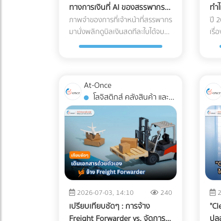
ทางการเงินที่ AI ของสรรพากร
ทำไ
แต่ในปี 2026 เทคโนโลยี Industrial
bas
เพ่งเล็งในปี 2026
เปล
ภาพจำของการที่เจ้าหน้าที่สรรพากร
ปี 
ESS (Energy Storage System)
แต่
มานั่งพลิกดูบิลเงินสดทีละใบได้จบ
Ink
เรื
หรือแบตเตอรี่อุตสาหกรรม ได้เข้ามา
เพี
ลงแล้ว ในปี 2026 กรมสรรพากรใช้
(Su
ปฏิวัติวงการ การผสานระบบ Solar
สแก
ระบบ AI และ Big Data ในการเชื่อม
CSR
Hybrid เข้ากับ ESS กลายเป็นจิ๊ก
3D 
โยงข้อมูลทางการเงินของธุรกิจแบบ
กลา
ซอว์ชิ้นสำคัญที่เจ้าของโรงงาน
สาม
เรียลไทม์ (Real-time Cross-
กีด
กำลังจับตามอง คำถามคือ... การ
พวก
At-Once
checking) การแต่งบัญชี หรือหลบ
ต่อ
ลงทุนระบบนี้ "คุ้มทุน" จริงหรือไม่?
ควร
โลจิสติกส์ คลังสินค้า และ
เลี่ยงภาษีด้วยวิธีเดิมๆ กลายเป็น
โดย
บทความนี้จะพาคุณไปเจาะลึกทุกมิติ
ของ
การจัดส่ง
ความเสี่ยงระดับวิกฤตที่อาจทำให้
Pro
ครับ "ต้นทุนแฝง" เมื่อเครื่องจักร
ไม่
บริษัทโดนภาษีย้อนหลังจนล้มละลาย
เจ้
สะดุด ที่บิลค่าไฟไม่ได้บอกคุณ ก่อน
ไปเ
ได้ หากธุรกิจของคุณยังมี
ซาก
จะตอบว่าแบตเตอรี่คุ้มไหม เราต้อง
ช่ว
พฤติกรรมทางการเงินแบบนี้อยู่ นี่
โรง
ประเมิน "ความสูญเสีย" ที่แท้จริง
ถึง
คือ 5 สัญญาณอันตรายที่ AI ของ
รีไ
เวลาโรงงานไฟดับกันก่อนครับ ซึ่ง
360
สรรพากรจะจัดว่าบริษัทคุณเป็น
ลูก
มักจะประกอบไปด้วย 3 ประเด็นที่
เปลี
"กลุ่มเสี่ยงสูง (High Risk)" ทันที: 1.
ออก
รบกวนใจผู้บริหารหลายคน: วัตถุดิบ
(Me
2026-07-03, 14:10
240
2
ข้อมูล e-Tax ไม่ตรงกับ Statement
เหต
ที่ต้องเททิ้ง (Wasted Raw
ไม่ร
เปรียบเทียบชัดๆ : การจ้าง
"Cl
ธนาคาร AI สามารถดึงข้อมูลความ
รักษ
Materials): สำหรับโรงงาน
Web
Freight Forwarder vs. จัดการ
ปล
เคลื่อนไหวของบัญชีธนาคาร (ที่เข้า
ต้อ