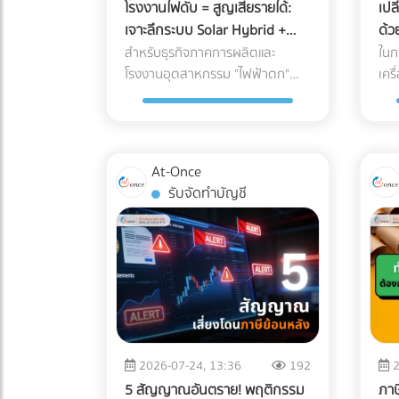
โรงงานไฟดับ = สูญเสียรายได้:
เปล
เจาะลึกระบบ Solar Hybrid +
ด้
Industrial ESS (แบตเตอรี่
Rea
สำหรับธุรกิจภาคการผลิตและ
ในก
อุตสาหกรรม) คุ้มทุนหรือไม่ในปี
โรงงานอุตสาหกรรม "ไฟฟ้าตก"
เคร
หรือ "ไฟฟ้าดับ" แม้เพียงแค่ 15 นาที
อสั
2026?
ไม่ได้หมายความถึงโอกาสที่
เซิ
พนักงานได้หยุดพักผ่อนชั่วคราว แต่
หนา
มันคือวิกฤติที่สร้างความเสียหาย
ที่ถ
At-Once
ตั้งแต่หลักแสนไปจนถึงหลักล้านบาท
ด้วยวิดีโ
รับจัดทำบัญชี
ในอดีต การติดตั้งโซลาร์เซลล์ระบบ
อย่
On-Grid เพื่อลดค่าไฟคือทางเลือก
แล้
ยอดนิยม แต่จุดอ่อนที่สำคัญคือ
องค
เมื่อไฟจากการไฟฟ้าดับ ระบบ On-
การ
Grid ก็ต้องหยุดทำงานไปด้วย เพื่อ
ดิจ
ความปลอดภัยของช่างไฟที่กำลัง
(We
ซ่อมแซมสายไฟอยู่ด้านนอก ทำให้
Web
โรงงานต้องพึ่งพาเครื่องปั่นไฟ
โดย
2026-07-24, 13:36
192
2
(Generator) ที่ใช้น้ำมันดีเซลซึ่งมี
การ
5 สัญญาณอันตราย! พฤติกรรม
ภา
ต้นทุนสูงและปล่อยมลพิษอีกด้วย
เวล