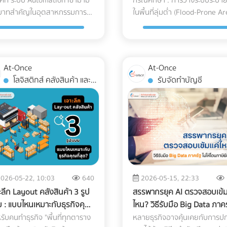
างปลอดภัย
หนักเสียหายจากน้ำท่วม
ุคที่ ระบบ Automation เข้ามามี
กรณีศึกษา : การวางระบบระบาย
ปนเปื้อนก่อนถึงมือแพทย์และ
เครื่องปรับอากาศหนึ่งเครื่อง
มันพืช ย่อยสลายได้ทางชีวภาพ
มีคนใช้งานจำนวนมาก ต้องคำน
อมเปลี่ยนโบรชัวร์ของคุณให้
ของคุณ ควรต้องมีคุณสมบัติแล
บาทสำคัญในอุตสาหกรรมการ
ในพื้นที่ลุ่มต่ำ (Flood-Prone Ar
อุตสาหกรรม
ประกอบไปด้วยชิ้นส่วนกลไก
ทำให้กระดาษถูกนำไปรีไซเคิลใหม่
ถึงกฎหมายควบคุมอาคารอย่าง
ยเป็นพนักงานขายมือทอง ค้น
เทคโนโลยีที่ออกแบบมาเพื่อการ
ต การนำ AGV หรือ หุ่นยนต์ที่วิ่ง
เพื่อป้องกันความเสียหายของ
สติกการแพทย์ คืออะไร?
(Mechanical Parts) ที่ต้องทนต
ง่ายขึ้นมาก Key Insight: การ
เคร่งครัด สิ่งที่ต้องทำ: ตรวจส
ร์ทเนอร์ที่ใช่ได้เลยวันนี้! ที่นี่!
แพทย์โดยเฉพาะ ดังนี้: รถขนส่ง
่อนที่ไปทั่วโรงงาน เข้ามาใช้งาน
เครื่องจักรหนัก ภัยธรรมชาติแล
anroom คือห้องที่มีการควบคุม
แรงดันและอุณหภูมิที่เปลี่ยนแปล
่ยนมาใช้ Soy Ink ไม่ได้ทำให้สีสัน
ความสูงของราวกันตก (Parape
กันสะเทือนแบบถุงลม (Air-Ride
คำถามที่วิศวกรและผู้จัดการ
ตกหนัก เป็นฝันร้ายของผู้รับเห
พแวดล้อมอย่างเข้มงวด ไม่ว่าจะ
ตลอดเวลา หากเลือกใช้ชิ้นส่วนที่
บรรจุภัณฑ์ดรอปลง ในทางกลับ
ว่ามีความสูงเพียงพอและแข็งแร
Suspension): นี่คือหัวใจสำคัญ!
งานต้องตอบให้ได้คือ... เราจะ วิธี
และเจ้าของโครงการก่อสร้าง โด
นปริมาณฝุ่นละอองในอากาศ,
ได้มาตรฐาน นี่คือสิ่งที่อาจต้องจ
เม็ดสีในน้ำมันถั่วเหลืองยังช่วย
หรือไม่ นอกจากนี้ต้องมีป้ายบอ
ต้องใช้รถบรรทุกที่ติดตั้งช่วงล่า
At-Once
At-Once
ียมพื้นที่สำหรับ AGV อย่างไร
เฉพาะเมื่อไซต์งานตั้งอยู่ใน พื้นที่
หภูมิ, ความชื้น, และความดัน
คืนในภายหลัง: 1. ต้นทุนจากขอ
งานพิมพ์มีความสดใสและคมชัด
ทางหนีไฟที่ชัดเจน ระบบแสงสว่า
แบบถุงลมเท่านั้น เพื่อดูดซับแรงส
โลจิสติกส์ คลังสินค้า และ
รับจัดทำบัญชี
่อให้ ความปลอดภัยในโรงงาน อยู่
ต่ำ ปัญหาน้ำท่วมไซต์งานไม่เพีย
าศ โดยใช้ระบบแผ่นกรองอากาศ
เสียและเวลาสูญเปล่าในไลน์ผลิต
กว่าหมึกปิโตรเลียมในบางเฉดสี
ฉุกเฉิน และบันไดที่กว้างพอสำหร
สะเทือนและแรงกระแทกจากพื้นถ
การจัดส่ง
ะดับสูงสุด และมนุษย์สามารถ
ทำให้โครงการล่าช้า แต่ยังสร้าง
สิทธิภาพสูง (HEPA หรือ ULPA
(False Reject & Downtime) อะ
ด้วย ข้อแตกต่างระหว่าง หมึก
การอพยพผู้คนหากเกิดเหตุฉุกเ
ให้เหลือน้อยที่สุด คุ้มครองเซนเซ
านร่วมกันได้อย่างไร้กังวล? 4
ความเสียหายหลักล้านบาทหาก
ters) เพื่อดักจับอนุภาคขนาดเล็ก
ที่ราคาถูกมักจะแลกมากับการ
ิม Vs. Soy Ink ยกระดับบรรจุ
3. สภาพการระบายน้ำ (Draina
ภายในเครื่องจักรให้อยู่ในสภาพ
ที่โรงงานต้องเตรียม เมื่อเปลี่ยน
เครื่องจักรหนัก เช่น รถขุดดิน หร
มองไม่เห็นด้วยตาเปล่า สำหรับ
ควบคุมคุณภาพ (QC) ที่หละหล
ฑ์ของคุณ เพื่อพิชิตใจลูกค้าราย
System) ดาดฟ้าคือด่านแรกที่ต
100% บริการ White Glove
ช้ระบบรถลำเลียงอัตโนมัติ
รถตอกเสาเข็ม จมน้ำ นี่คือกรณี
ผลิตพลาสติก Medical Grade
สมมติว่ามีการนำ Stop Valve ที่
่ อย่าปล่อยให้บรรจุภัณฑ์แบบ
ปะทะกับพายุฝน หากพื้นที่ดาดฟ้
Service: การขนส่งระดับนี้ไม่ได้จ
V) การนำรถลำเลียงสินค้า
ศึกษาและบทเรียนการจัดการพื้นที
่น กระบอกฉีดยา, สายน้ำเกลือ,
ได้มาตรฐานมาประกอบ เมื่อถึงขั
มๆ กลายเป็นต้นทุนภาษีคาร์บอน
ของคุณมีระดับความลาดเอียง
การดรอปของไว้หน้าประตูโรง
นมัติ (AGV) เข้ามาใช้วิ่งส่งของ
ก่อสร้าง ว่าด้วย วิธีป้องกัน
อชิ้นส่วนรากฟันเทียม) มาตรฐาน
ตอนทดสอบแรงดัน แล้วพบว่าวา
บานปลาย หากคุณกำลังมองหา
(Slope) ไม่ดีพอ หรือท่อระบายน้
พยาบาล แต่ทีมขนส่งต้องมีคว
ลังสินค้าช่วยลดแรงงานได้
เครื่องจักรเสียหายจากน้ำท่วม ด
งปลอดเชื้อที่นิยมใช้มักจะอ้างอิง
เกิดการรั่วซึม สิ่งที่ตามมาคือ
พิมพ์ที่ได้มาตรฐาน FSC และ
(Floor Drain) อุดตัน จะทำให้เกิ
เชี่ยวชาญในการแกะกล่อง
026-05-22, 10:03
640
2026-05-15, 22:33
ศาล แต่เนื่องจากหุ่นยนต์
การวาง ระบบระบายน้ำ (Draina
มาตรฐาน ISO 14644-1 โดย
โรงงานต้องหยุดสายพานการผ
่ยวชาญการใช้หมึก Soy Ink ระดับ
ปัญหาน้ำท่วมขัง สิ่งที่ต้องทำ: 
(Unpacking) นำเครื่องมือเข้าไป
ะลึก Layout คลังสินค้า 3 รูป
สรรพากรยุค AI ตรวจสอบเข้ม
เภทนี้มีการเคลื่อนที่ตลอดเวลา
System) อย่างมืออาชีพ ปัญหา
ับที่พบได้บ่อยในโรงงานผลิต
เสียเวลาถอดประกอบใหม่ และสู
สาหกรรม เข้ามาค้นหาและเปรียบ
ปูพื้นใหม่ ควรเช็กระดับความลา
ตั้งยังห้องปฏิบัติการที่ซับซ้อน แ
 : แบบไหนเหมาะกับธุรกิจคุณ
ไหน? วิธีรับมือ Big Data ภาค
เตรียมพื้นที่จึงต้องรัดกุมเป็น
ความท้าทายของพื้นที่ลุ่มต่ำ ไซต
ื่องมือแพทย์คือ ISO Class 7 และ
เสียต้นทุนค่าแรงของพนักงานไ
ยบพาร์ทเนอร์โรงพิมพ์คุณภาพได้
เอียงของพื้นคอนกรีตว่าสามาร
จัดการนำขยะบรรจุภัณฑ์กลับไปทิ
ุด?
ไม่ให้โดนภาษีย้อนหลัง
รับคนทำธุรกิจ "พื้นที่ทุกตาราง
หลายธุรกิจอาจคุ้นเคยกับการป
ีดขวางและทำพื้น
งานในพื้นที่ลุ่มต่ำมักเผชิญกับ
 Class 8 ซึ่งมีการจำกัดจำนวน
อย่างเปล่าประโยชน์ (Downtime
ที่ At-once แพลตฟอร์มรวม
ทำให้น้ำไหล ลงท่อได้สะดวกหรือไ
อย่างถูกวิธี มาตรฐานคุณภาพร