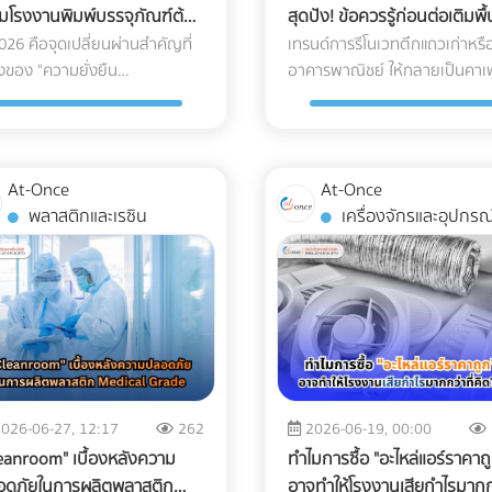
มโรงงานพิมพ์บรรจุภัณฑ์ต้อง
สุดปัง! ข้อควรรู้ก่อนต่อเติมพื้น
ed AR) ซึ่งสร้างความรำคาญใจ
ลึกความเสี่ยง และมาตรฐาน
ี่ยนมาใช้หมึกถั่วเหลือง (Soy
ชั้นบนสุดของอาคาร
2026 คือจุดเปลี่ยนผ่านสำคัญที่
เทรนด์การรีโนเวทตึกแถวเก่าหรื
 Web-AR ทลายข้อจำกัดนั้นทิ้งไป
Logistics ที่ธุรกิจเครื่องมือแพท
) และกระดาษ FSC
่องของ "ความยั่งยืน
อาคารพาณิชย์ ให้กลายเป็นคาเฟ
ยงแค่ลูกค้าใช้กล้องสมาร์ตโฟน
ต้องรู้ในปี 2026 ครับ 3 ความเสี
stainability)" ไม่ใช่แค่แคมเปญ
ชิคๆ บาร์นั่งชิลรับลม หรือสวน
น QR Code บนโบรชัวร์ โมเดล
แฝงที่เครื่องมือแพทย์ต้องเผชิญ
 เพื่อภาพลักษณ์อีกต่อไป แต่
ลอยฟ้า (Rooftop Garden) กำล
ของเครื่องจักรของคุณก็
ระหว่างขนส่ง การใช้รถบรรทุก
ยเป็น "กำแพงภาษี" และ "ข้อ
ได้รับความนิยมอย่างมากในยุค
ารถลอยขึ้นมาบนโต๊ะประชุมของ
ธรรมดาเพื่อขนส่งอุปกรณ์ที่เปร
กันทางการค้า" ที่ส่งผลกระทบ
ปัจจุบัน พื้นที่ดาดฟ้าที่เคยถูกป
เขาได้ทันที! ทำไมธุรกิจ B2B ถึง
บาง ถือเป็นการรับความเสี่ยงที่ได
At-Once
At-Once
ต้นทุนของธุรกิจ B2B โดยตรง
ทิ้งร้างให้ฝุ่นเกาะ สามารถพลิกโ
ใช้ Web-AR ในสื่อสิ่งพิมพ์? ย่อ
คุ้มเสีย นี่คือ 3 ปัญหาหลักที่มัก
พลาสติกและเรซิน
เครื่องจักรและอุปกรณ์
เฉพาะกฎหมาย EPR (Extended
เป็นจุดขายหลัก (Highlight) ที่ดึ
ใหญ่ ให้มาอยู่บนโต๊ะประชุม: คุณ
อุปกรณ์พังจากภายใน: แรงสั่น
ducer Responsibility) ที่บีบให้
ลูกค้าและสร้างมูลค่าเพิ่มให้กับธุ
สามารถพกเครื่องจักรหนัก 2 ตัน
สะเทือน (Vibration & Micro-
าของแบรนด์ต้องรับผิดชอบต่อ
ได้อย่างมหาศาล แต่การเสกพื้นที
สนอขายลูกค้าได้ แต่ Web-AR
shocks): เลนส์ เลเซอร์ และเซนเ
บรรจุภัณฑ์ของตนเอง หาก
เปิดโล่งให้กลายเป็น Rooftop สุ
ยให้ลูกค้าซูมดูรายละเอียด รวม
ภายในอุปกรณ์มีความเปราะบาง
งานของคุณผลิตบรรจุภัณฑ์ที่
นั้น ไม่ได้มีแค่เรื่องของการเลือก
กลไกภายใน และหมุนดูสินค้าได้
มาก แรงสั่นสะเทือนจากพื้นถนนที
ซเคิลยาก หรือปล่อยคาร์บอนสูง
เฟอร์นิเจอร์สวยๆ หรือจัดแสงไฟ
 องศาผ่านมือถือหรือ Tablet
ราบเรียบสม่ำเสมอ สามารถทำให
ค้ารายใหญ่ระดับโลกจะตัดคุณ
ถ่ายรูปออกมาดูดีเท่านั้น หากคุ
่ยนสิ่งพิมพ์ให้วัดผลได้
แผงวงจรหลวม หรือระบบเซนเซอ
จาก Supply Chain ทันที นี่คือ
กำลังวางแผนจะต่อเติมพื้นที่ชั้
asurable ROI): โบรชัวร์ปกติเรา
รวนได้โดยที่ภายนอกยังดูปกติ
026-06-27, 12:17
262
2026-06-19, 00:00
ุผลว่าทำไมการเปลี่ยนมาใช้วัสดุ
สุด นี่คือข้อควรรู้สำคัญที่คุณต้
ู้เลยว่าลูกค้าอ่านหน้าไหน แต่
สมบูรณ์ การเปลี่ยนแปลงอุณหภู
eanroom" เบื้องหลังความ
ทำไมการซื้อ "อะไหล่แอร์ราคาถ
์โลกจึงเป็นทางรอดเดียว ทำไม
เช็กให้ชัวร์ก่อนที่งบประมาณจะบ
-AR สามารถเก็บ Data ได้ว่า
และความชื้น (Temperature &
อดภัยในการผลิตพลาสติก
อาจทำให้โรงงานเสียกำไรมากก
งเป็นกระดาษ FSC และ หมึกถั่ว
ปลาย 1. โครงสร้างอาคารเดิมรับน้ำ