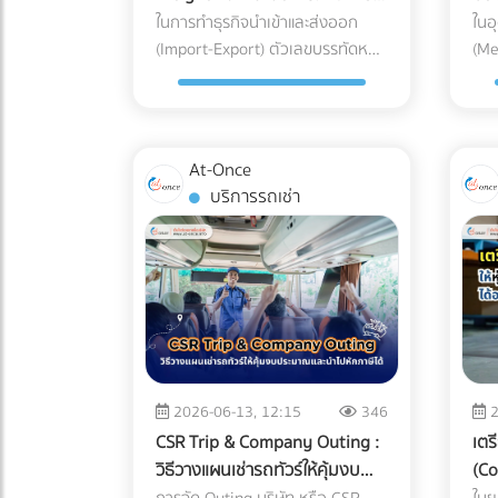
พลาสติก อาหาร หรือเคมีภัณฑ์
ลูก
เอกสาร "พิกัดศุลกากรและเอกสาร
Med
ในการทำธุรกิจนำเข้าและส่งออก
ในอ
เกณฑ์รายงาน) มาจับคู่กับรายได้ที่
เหล
หากความร้อนตกหรือสายพานหยุด
สแก
นำเข้า-ส่งออก" ด้วยตัวเอง
(Import-Export) ตัวเลขบรรทัดหนึ่ง
(Me
คุณสำแดงผ่านระบบ e-Tax Invoice
พิม
กะทันหัน วัตถุดิบที่ค้างอยู่ใน
นาน
ที่ฝ่ายจัดซื้อและเจ้าของกิจการมักจะ
ไม่ใ
และ e-Withholding Tax หากมีเงิน
ถูก
เครื่องจักรจะเสียหายและกลายเป็น
ทัน
พยายามตัดทิ้งเพื่อประหยัดต้นทุน
ควา
โอนเข้าบัญชีบริษัทจำนวนมาก แต่
พิม
ของเสีย (Defect/Scrap) ทันที เวลา
การ
คือ "ค่าบริการตัวแทนออกของ
วิศ
ยอดขายที่แจ้งเสียภาษีกลับต่ำเตี้ย
Ste
ในการรีเซ็ตระบบ (Downtime &
วินา
(Customs Broker) หรือ Freight
พลา
เรี่ยดิน ระบบจะตีธงแดงทันที 2.
ที่
Restart Time): ไฟดับ 15 นาที ไม่ได้
โอก
At-Once
Forwarder" หลายองค์กรมีความ
(Me
ขาดทุนสะสมติดต่อกัน... แต่เจ้าของ
เชิ
แปลว่ากลับมาผลิตต่อได้ในนาทีที่
ได้
บริการรถเช่า
เชื่อว่า การจัดการจองเรือและเดิน
คุณ
รวยขึ้น บริษัทแจ้งงบการเงินว่า
ยั่ง
16 เครื่องจักรขนาดใหญ่ CNC หรือ
บนแ
พิธีการศุลกากรด้วยตัวเองเป็น
กัน
"ขาดทุน" หรือ "กำไรน้อยมาก" ต่อ
สัญ
เตาอบ ต้องใช้เวลาวอร์มอัปและตั้ง
สาม
เพียงงานเอกสาร (Paperwork)
มาก
เนื่อง 3-5 ปี แต่กรรมการบริษัทกลับ
ผ่า
ค่าพารามิเตอร์ใหม่ ซึ่งอาจกินเวลา
อีเ
ทั่วไปที่ใครๆ ก็ทำได้ แต่ในความเป็น
ผลิ
มีการซื้อทรัพย์สินขนาดใหญ่ เช่น รถ
ส่ง
เป็นชั่วโมง ค่าปรับและความเชื่อมั่น
Dir
จริง โลกของการค้าระหว่างประเทศ
แวด
สปอร์ต อสังหาริมทรัพย์ หรือมีการ
ไม่
(Penalties & Reputation): การ
พร้
ถูกผูกมัดด้วยกฎหมายและข้อบังคับ
เหล
โอนเงินออกไปยังบัญชีส่วนตัวบ่อย
Ink
สะดุดของแผนการผลิตนำไปสู่การ
แบบ
ที่ซับซ้อน การพยายามประหยัดงบ
โรคช
ครั้ง AI จะประเมินว่านี่คือการโยกเงิน
(Pe
ส่งมอบสินค้าล่าช้า (Late Delivery)
สาม
หลักพันในการจ้างผู้เชี่ยวชาญ อาจ
หรื
บริษัท (Siphoning) หรือการปกปิด
(Vo
ซึ่งอาจโดนลูกค้ารายใหญ่ปรับ หรือ
นำเ
2026-06-13, 12:15
346
2
นำไปสู่ "ต้นทุนแฝงและค่าปรับหลัก
สำค
รายได้ 3. สินค้าคงเหลือ
สูง
ร้ายแรงที่สุดคือถูกตัดออกจาก
รวบ
CSR Trip & Company Outing :
เตร
ล้าน" ที่สามารถทำให้ธุรกิจสะดุด
แข็
(Inventory) ในงบ ไม่สอดคล้องกับ
อุป
Supply Chain นวัตกรรมเปลี่ยน
Age
วิธีวางแผนเช่ารถทัวร์ให้คุ้มงบ
(Co
จนถึงขั้นวิกฤตได้ นี่คือบทเรียนราคา
อุป
ความเป็นจริง นี่คือจุดตายของธุรกิจ
กระ
เกม: Solar Hybrid + Industrial
พัฒ