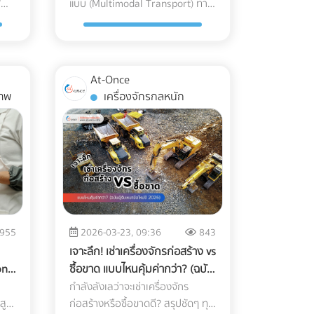
”
การขนส่ง
แบบ (Multimodal Transport) ทาง
ี
แนวทางสากลนี้ Machine
นค้า
brown) ออกซิเจน (Oxygen): ทำให้
ผ่านสู่ Mono-material PE
อร์
ทาง หากทีม In-house ของโรงแรม
ิง
รอดของธุรกิจ B2B ยุคใหม่ พร้อม
หนัก
Learning เปลี่ยนการทำงานของ
เกิดปฏิกิริยาออกซิเดชัน
(พลาสติกชนิดเดียวที่เกิดมาเพื่อ
รับ
คุณมีงานล้นมืออยู่แล้ว การใช้
าร
ไขข้อสงสัยว่าใครคือ "เจ้าภาพ" ตัว
น
เครื่อง X-ray อย่างไร? เทคโนโลยี
(Oxidation) ซึ่งจะทำลาย
ม"
ความเย็น) วงการอุตสาหกรรม
บริการ Outsource คือทางออกที่
ขึ้น
จริงที่ช่วยคุมต้นทุนและเวลา ค้นหา
และ
X-ray อุตสาหกรรมอาหาร 2026 ใช้
สารประกอบที่ให้กลิ่นหอม (Aroma)
ด?
อาหารแช่แข็งในปี 2026 กำลังมุ่ง
่อง
รวดเร็วและคุ้มค่าที่สุด อย่าปล่อยให้
สอบ
พาร์ทเนอร์ได้ที่ At-Once
ปล่า
ระบบ AI ในการทำ Anomaly
ator
และสารต้านอนุมูลอิสระ (Catechins)
หน้าไปที่โครงสร้าง Mono-material
At-Once
ห้องพักต้องว่างเปล่าในช่วง Low
งาน
ล่าว
Detection (การตรวจจับความผิด
ทำให้รสชาติอูมามิหายไป และเกิด
PE (Polyethylene) คือการใช้
าพ
เครื่องจักรกลหนัก
ัน
Season! ยกระดับการตลาดโรงแรม
ช้
่ำ
ปกติ) แทนที่จะตั้งค่าความหนาแน่น
ลาย
ความขมฝาดขึ้นมาแทน ความชื้นและ
ือ
พลาสติกตระกูล PE ทั้งหมดมาทำ
บบ
ของคุณวันนี้ เข้ามาค้นหาพาร์ทเนอ
สาร
อม
แบบตายตัว AI จะเรียนรู้ภาพของ
tor
แสง (Moisture & Light): เร่งการ
รีต
เป็นถุง เนื่องจาก PE มีจุดเด่นเรื่อง
คนี้
ร์ที่เชี่ยวชาญบน At-once
วโมง
อาหารที่สมบูรณ์แบบนับหมื่นภาพ
ได้
เติบโตของจุลินทรีย์ และทำให้สีของ
ื้น
การทนความเย็นจัดได้ดี ไม่กรอบ
ม่
แพลตฟอร์มรวบรวมบริษัท B2B ชั้น
อไป
ง
เมื่อเจอสิ่งผิดปกติที่ซ่อนอยู่ในพื้น
ยุ
ชาซีดจางลงอย่างรวดเร็ว Cold
แตก และที่สำคัญคือสามารถนำไป
 ติด
นำของไทย เรามีตัวเลือกให้คุณครบ
แต่ดู
่
ผิวที่ซับซ้อน (เช่น ซีเรียล หรือถั่ว
่าง
Chain Logistics ทำงานอย่างไรใน
ยือน
รีไซเคิลเข้าสู่ระบบเศรษฐกิจหมุนเวียน
จบในที่เดียว: Digital Marketing
"
รวม) AI จะประมวลผลและคัดแยกได้
les
เส้นทาง ญี่ปุ่น-ไทย? การขนส่งแบบ
าที่
(Circular Economy) ได้ 100%
ละ
Agency: ผู้เชี่ยวชาญด้านการวาง
ุณ
รับ
อย่างแม่นยำ 3 เทรนด์ความสามารถ
ง
Cold Chain สำหรับมัทฉะ ไม่ใช่แค่
ตอบโจทย์กฎหมายต่างประเทศได้
นทาง
กลยุทธ์และยิงแอดเจาะตลาดต่าง
บ
ใหม่ของระบบ QC อาหารอัตโนมัติ 1.
การนำสินค้าไปแช่ตู้เย็น แต่คือการ
รอย
ทันที 2. ใช้เทคโนโลยี MDO-PE อัป
ลัก
ชาติ Web Developer / UX-UI
955
2026-03-23, 09:36
843
ิน
บาย
การตรวจจับสิ่งแปลกปลอมความ
3.
"ควบคุมอุณหภูมิและความชื้นให้คงที่
เกรดความเหนียวและป้องกันรอย
ค้า
Designer: ทีมสร้าง Landing Page
เจาะลึก! เช่าเครื่องจักรก่อสร้าง vs
หนาแน่นต่ำ: AI ช่วยให้เครื่องสแกน
แบบไร้รอยต่อ" (Seamless
ื่อ
เจาะทะลุ เพื่อแก้ปัญหาเรื่องความ
และระบบ Direct Booking ที่ลื่นไหล
on
ซื้อขาด แบบไหนคุ้มค่ากว่า? (ฉบับ
ุด
x-ray ตรวจจับพลาสติกบาง, ยาง,
ี
Temperature Control) ตั้งแต่หน้า
่าน
แข็งแรง โรงงานบรรจุภัณฑ์ยุคใหม่จะ
SEO Specialist: ช่วยให้เว็บไซต์
าร
ผู้รับเหมามือใหม่ปี 2026)
กำลังลังเลว่าจะเช่าเครื่องจักร
คือ
บ
หรือกระดูกอ่อนในเนื้อสัตว์ ซึ่งเป็น
กษ์
ฟาร์มที่ญี่ปุ่นจนถึงประตูโรงงานใน
ทียม
ใช้เทคโนโลยี MDO (Machine
าร
โรงแรมของคุณติดหน้าแรก Google
าสูง
ก่อสร้างหรือซื้อขาดดี? สรุปชัดๆ ทุก
สิ่งที่รังสี X-ray แบบเดิมมักจะมอง
ts)
ไทย 1. Origin (ต้นทางที่ญี่ปุ่น):
ตลอด
Direction Orientation) ในการยืด