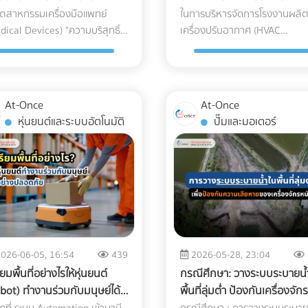
ค้าสแกน QR Code จากพื้นที่ไหน
Humidity Excursions): อุปกร
ical Grade
ที่คิด?
ุตสาหกรรมเครื่องมือแพทย์
ในการบริหารจัดการโรงงานผลิ
ือง (Soy Ink)? เมื่อพูดถึงการ
หนักไหวหรือไม่? (Structural L
นกี่ครั้ง และใช้เวลาดูโมเดล 3D
อิเล็กทรอนิกส์ทางการแพทย์หล
dical Devices) "ความบริสุทธิ์"
เครื่องปรับอากาศ (HVAC
พ์บรรจุภัณฑ์ องค์ประกอบหลักที่
สิ่งแรกที่ต้องคำนึงถึงคือ "ความ
เท่าไร สร้าง Wow Experience
ชนิดมีข้อกำหนดเรื่องอุณหภูมิที่
ช่แค่ตัวเลือก แต่คือความเป็น
Manufacturing) ตัวชี้วัดสำคัญท
เพ่งเล็งคือ "กระดาษ" และ "หมึก
แรงของโครงสร้าง" ดาดฟ้าตึกแ
ที: ผู้บริหาร B2B มีเวลาจำกัด
ชัดเจน การอยู่ในตู้ขนส่งที่ร้อนอ
มตายของผู้ป่วย แม้ว่านัก
ฝ่ายจัดซื้อ (Procurement) มักถ
พ์" กระดาษ FSC (Forest
เก่าส่วนใหญ่ถูกออกแบบมาเพื่อร
ทำให้พวกเขา "ว้าว" ตั้งแต่ 10
วนานๆ หรือเจอความชื้นสูง อาจ
วกรรมวัสดุจะสามารถคิดค้นเม็ด
กดดันเสมอคือ "การลดต้นทุน (
wardship Council): คือกระดาษ
น้ำหนักของตัวโครงสร้างเองและ
ทีแรกที่เห็นสินค้า ช่วยเพิ่ม
ทำให้เกิดสนิม คราบตะกรัน หรือ
สติกเกรดทางการแพทย์
Reduction)" เพื่อเพิ่มอัตรากำไรข
ได้รับการรับรองว่ามาจากป่าปลูก
แท็งก์น้ำเท่านั้น ไม่ได้เผื่อสำหรั
าสในการขอเข้าพบ (Pitching)
ไฟฟ้าลัดวงจรเมื่อเปิดใช้งาน กา
At-Once
At-Once
dical Grade Plastic) ที่มี
ต้นให้กับองค์กร การมองหา
งพาณิชย์ที่มีการจัดการอย่าง
รับน้ำหนักของกระถางต้นไม้ขน
มหาศาล การลงทุนทำ Web-AR
เอียงและการกระแทก (Tilt & Dro
หุ่นยนต์และระบบอัตโนมัติ
ปั๊มและมอเตอร์
สมบัติยอดเยี่ยม ทนทาน และเข้า
ซัพพลายเออร์ที่เสนอราคา "ชิ้น
ยืน ไม่ตัดไม้ทำลายป่า การใช้
ใหญ่ ดินอุ้มน้ำ พื้นไม้เทียม หรือ
คตตาล็อกสินค้าเพียงครั้งเดียว
เครื่องมือขนาดใหญ่บางชนิดถูกร
ได้ทางชีวภาพ (Biocompatible)
อะไหล่ (AC Parts)" ได้ถูกที่สุด จึ
ลักษณ์ FSC บนบรรจุภัณฑ์คือใบ
จำนวนคนที่ขึ้นไปรวมตัวกันหนา
ารถนำไปใช้งานซ้ำได้ทั้งในงาน
ไว้ในคู่มือวิศวกรรมเลยว่า "ห้าม
เพียงใด แต่หากกระบวนการ
เหมือนจะเป็นทางออกที่สมเหตุ
นทางชั้นดีที่ช่วยให้สินค้าของคุณ
สิ่งที่ต้องทำ: ควรปรึกษาวิศวกร
วนต์ (Exhibition) และการส่ง
เอียงเกินกี่องศา" การใช้พนักง
ตและการบรรจุเกิดขึ้นในสภาพ
ผล... แต่ในโลกของการผลิตระดั
ออกไปยังยุโรปและอเมริกาได้โดย
โครงสร้างเพื่อประเมินความสา
ect Mail ไปหาลูกค้าระดับ VIP
ของ (Porter) ทั่วไปที่ไม่มีความ
ล้อมที่ไม่ได้มาตรฐาน พลาสติก
อุตสาหกรรม การตัดสินใจด้วย
ถูกตั้งคำถาม หมึกถั่วเหลือง (Soy
ในการรับน้ำหนัก (Live Load แล
อมที่จะฉีกกฎการทำสื่อสิ่งพิมพ์
เชี่ยวชาญ อาจทำให้สารทำความ
่านั้นก็อาจกลายเป็นพาหะนำเชื้อ
"ราคาป้าย" เพียงอย่างเดียว อ
): หมึกพิมพ์แบบดั้งเดิม
Dead Load) ก่อนตัดสินใจเทปูนเ
เดิมๆ หรือยัง? เพิ่มขีดความ
รั่วไหล หรือแกนกลไกภายในเครื่
ั้นดี นี่คือจุดที่ "ห้องปลอดเชื้อ"
มาซึ่ง "ต้นทุนแฝง (Hidden Cos
troleum-based) มีสาร VOCs
หรือนำของหนักขึ้นไปติดตั้ง เพื่
ารถให้ทีมเซลส์ของคุณด้วยสื่อ
มือเสียสมดุลไปตลอดกาล
อ "Cleanroom" เข้ามามีบทบาท
มหาศาลที่กัดกินกำไรของบริษัท
latile Organic Compounds)
ป้องกันอันตรายจากโครงสร้างท
สนอยุคใหม่ ที่ At-once เรามี
มาตรฐาน Logistics แบบไหนที่
026-06-05, 16:54
439
2026-05-28, 23:04
ัญในฐานะด่านป้อมปราการที่
ระยะยาวโดยที่คุณไม่รู้ตัว 3 ต้นทุน
 ซึ่งเป็นก๊าซเรือนกระจกและเป็น
ตัว 2. กฎหมายอาคารและทางหนีไฟ
รวม Digital Marketing
ธุรกิจเครื่องมือแพทย์ต้องมองห
ียมพื้นที่อย่างไรให้หุ่นยนต์
กรณีศึกษา: วางระบบระบายน้
งแกร่งที่สุด ในการปกป้อง
แฝงสุดอันตราย จากการใช้อะไหล
สรรคต่อกระบวนการรีไซเคิล
(Safety Regulations) การเปลี่
ncy และผู้เชี่ยวชาญด้านการ
ผู้ให้บริการขนส่ง (3PL) ระดับ
bot) ทำงานร่วมกับมนุษย์ได้
พื้นที่ลุ่มต่ำ ป้องกันเครื่องจักร
กรณ์การแพทย์ให้รอดพ้นจาก
แอร์ที่ไม่ได้มาตรฐาน การประกอ
ดาษ ในขณะที่ Soy Ink ทำจาก
พื้นที่ดาดฟ้าให้เป็นพื้นที่สาธารณะ
นา Web-AR และ 3D Model ที่
พรีเมียมที่จะมาดูแลสินค้าหลักล้