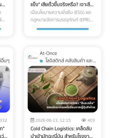
ที่
แข็ง" เสียเร็วขึ้นจริงหรือ? เจาะลึก
Low Season นี่คือจังหวะทองในการ
ทางรอดเรื่อง Shelf Life และ
อ
เมื่อนโยบายความยั่งยืน (ESG) และ
ย์
ปรับกลยุทธ์ครับ ทำไมการตลาดแบบ
่
Freezer Burn สำหรับโรงงาน
กฎหมายจัดการบรรจุภัณฑ์ (EPR)
่ยง
เดิมถึงปิดการขายกลุ่ม Nomad ไม่
ทั่วโลกในปี 2026 ทวีความเข้มงวด
อุตสาหกรรม
ได้? พฤติกรรมการจองที่พักของ
ัง
ขึ้น โรงงานผลิตอาหารหลายแห่ง
กลุ่ม Digital Nomad นั้นต่างจาก
ต่างถูกกดดันให้เปลี่ยนมาใช้ "บรรจุ
าะ
นักท่องเที่ยวทั่วไปอย่างสิ้นเชิง พวก
ล่อย
ภัณฑ์รักษ์โลก" แต่สำหรับแวดวง
้ไม่
เขาไม่ได้มองหาสระว่ายน้ำสวยๆ
At-Once
ฉม
อาหารแช่แข็ง (Frozen Food) ความ
ทำให้
หรืออาหารเช้าแบบบุฟเฟต์เป็น
อื่นๆ
โลจิสติกส์ คลังสินค้า และ
งดูด
ตั้งใจดีนี้มักจะถูกเบรกโดยฝ่าย R&D
อันดับแรก แต่พวกเขากำลังมองหา
การจัดส่ง
รกิจ
และ QA ด้วยคำถามแทงใจดำที่ว่า...
"ออฟฟิศส่วนตัวที่พักผ่อนได้" 3
่
"เปลี่ยนแพ็กเกจจิ้งแล้ว Shelf Life
ซอร์
กลยุทธ์เปลี่ยนโรงแรมให้เป็น
ดปัง
จะสั้นลงไหม? สินค้าจะเกิดเกล็ดน้ำ
สูง
Nomad Hub ที่ทำกำไรสูงสุด หาก
แข็ง (Freezer Burn) หรือเปล่า? และ
่ไม่
ต้องการดึงดูดลูกค้ากลุ่มนี้ให้ยอม
ให้
ถุงจะกรอบแตกในห้องเย็นไหม?"
้
จ่ายเงินหลักหมื่นถึงหลักแสนเพื่อ
ณ
ความกังวลนี้คือความจริงที่หลีก
ร์
เข้าพักระยะยาว คุณต้องปรับแต่ง
นบน
เลี่ยงไม่ได้ ในอุตสาหกรรมอาหารแช่
การนำเสนอใหม่ ดังนี้: 1. สร้าง
332
2026-06-13, 12:15
403
อง
แข็ง การใช้วัสดุรักษ์โลกแบบผิด
มิ
Landing Page เฉพาะกิจ
ูก"
Cold Chain Logistics: เคล็ดลับ
าน
ประเภทอาจทำให้อายุการเก็บรักษาที่
(Dedicated Landing Page) อย่า
ว่า
นำเข้ามัทฉะญี่ปุ่น สำหรับโรงงาน
เคยอยู่ได้นาน 1-2 ปี ลดลงอย่าง