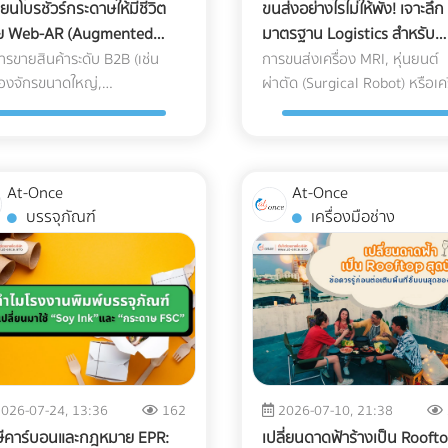
ี่ยนโบรชัวร์กระดาษให้มีชีวิต
ขนส่งอย่างไรไม่ให้พัง! เจาะลึก
วย Web-AR (Augmented
มาตรฐาน Logistics สำหรับ
lity)
อุปกรณ์การแพทย์ขั้นสูง (Hig
ารขายสินค้าระดับ B2B (เช่น
การขนส่งเครื่อง MRI, หุ่นยนต์
ื่องจักรขนาดใหญ่,
Tech Medical Devices)
ผ่าตัด (Surgical Robot) หรือเคร
งหาริมทรัพย์ หรือระบบ
เลเซอร์ความงามมูลค่าหลักสิบล
ร์ฟเวอร์) การส่งโบรชัวร์กระดาษ
ไม่เหมือนกับการส่งพัสดุทั่วไป เ
เตอะให้ผู้บริหารอ่าน มักจะจบลง
ความเสียหายของเครื่องมือแพท
ังขยะ ในยุคที่คู่แข่งต่างนำเสนอ
ขั้นสูงเหล่านี้ ไม่ได้จำกัดอยู่แค่ 
At-Once
At-Once
อ 3D คำถามคือ... คุณจะทำ
ขีดข่วน" หรือ "ของแตกหัก" แต่
บรรจุภัณฑ์
เครื่องมือช่าง
างไรให้โบรชัวร์กระดาษที่พิมพ์มา
หมายถึง "การตั้งค่าที่ผิดเพี้ยน
ว สามารถปิดการขายลูกค้า
(Calibration Error)" สำหรับผู้
์กรได้? และคำตอบในปี 2026 คือ
เข้าเครื่องมือแพทย์ คลินิก หรือโ
ผสานสื่อออฟไลน์เข้ากับโลก
พยาบาล ความผิดเพี้ยนเพียง
ิทัลด้วยเทคโนโลยี Web-AR
มิลลิเมตรเดียวส่งผลโดยตรงต่
b-based Augmented Reality)
การวินิจฉัยโรคและชีวิตของผู้ป่ว
-AR: สัมผัสประสบการณ์ 3D
หากเกิดความเสียหายระหว่างขน
ไม่ต้องโหลดแอปฯ ข้อเสียของ
นอกจากประกันสินค้าอาจขาดแล
026-07-24, 13:36
162
2026-07-10, 21:38
ทำ AR ในอดีตคือลูกค้าต้องเสีย
ความน่าเชื่อถือขององค์กรก็จะ
ษีคาร์บอนและกฎหมาย EPR:
เปลี่ยนดาดฟ้าร้างเป็น Rooft
าดาวน์โหลดแอปพลิเคชัน (App-
ลงทันที บทความนี้จะพาคุณไปเจ