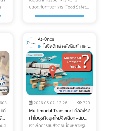
ray อุตสาหกรรมอาหาร
น้ำ
ในอุตสาหกรรมอาหาร ความ
สภาพความสดใหม่ สีเขียวสว่าง และ
ึง
โรงงานนิยมใช้ (เช่น ไนลอนประกบ
ะ
Nomad" ที่ชาร์จราคาเพิ่มได้เดือนละ
ea)
ปลอดภัยทางอาหาร (Food Safety)
กลิ่นอูมามิของมัทฉะไว้ได้อย่าง
PE) มีความเหนียว ทนความเย็น และ
หลายพันบาท แถมยังเป็นสเปกที่
คือหัวใจสูงสุด การหลุดรอดของเศษ
่อ
สมบูรณ์แบบ คือระบบขนส่งที่เรียก
อบ
กันรอยเจาะทะลุจากความแหลมคม
ระบบ
ดึงดูดใจชาว Remote Worker ขั้น
ะฝน
กระจก พลาสติก หรือกระดูกชิ้น
ง
ว่า Cold Chain Logistics (ระบบ
t)
ของเกล็ดน้ำแข็งได้ดีเยี่ยม แต่มัน
สุด 3. ยิงโฆษณาแบบเจาะจงเป้า
มา
เล็กๆ เพียงชิ้นเดียว อาจนำไปสู่การ
ไม่
ห่วงโซ่ความเย็น) ทำไม "มัทฉะ" ถึง
ง
"รีไซเคิลไม่ได้" ในขณะที่หากคุณ
หมาย (Precision Targeting Ads)
ย
เรียกคืนสินค้า (Product Recall) ที่
่าย
ต้องการการดูแลระดับพิเศษ? ก่อนจะ
ก
เปลี่ยนไปใช้พลาสติกชีวภาพที่ย่อย
ง
เลิกหว่านโฆษณากว้างๆ แล้วหันมา
At-Once
ลุ่ม
สร้างความเสียหายมหาศาล แม้
ง
เข้าใจความสำคัญของการขนส่ง
ง
สลายได้ (เช่น PLA) วัสดุเหล่านี้มักจะ
ั่น
ใช้กลยุทธ์ยิงแอด (Digital Ads) เจาะ
โลจิสติกส์ คลังสินค้า และ
งแต่
โรงงานส่วนใหญ่จะใช้ เครื่อง X-ray
ต้องเข้าใจธรรมชาติของผงมัทฉะ
ับ
เปราะบาง ทนความเย็นจัดไม่ได้ ถุงจะ
นน
กลุ่มคนต่างชาติที่ทำงานออนไลน์
การจัดส่ง
อาหาร อยู่แล้ว แต่ปัญหาที่มักพบคือ
ไหล่
ก่อน มัทฉะคือการนำใบชาทั้งใบไปบด
ฉิน
กรอบและแตกหักง่ายมากเมื่อเจอ
อร์
เช่น ค้นหาผู้ที่สนใจ "Work from
การคัดทิ้งผิดพลาด (False Reject)
ละเอียดด้วยโม่หินจนเป็นผงขนาด
ge
อุณหภูมิติดลบ แถมยังมีอัตราการ
Thailand", "Digital Nomad Visa
ือ
ซึ่งทำให้สูญเสียอาหาร (Food
วม
ไมครอน ทำให้ตัวผงชามีพื้นที่ผิว
้อง
ซึมผ่านของไอน้ำ (WVTR) สูง ทำให้
Thailand" หรือทำ Retargeting ไป
Waste) และเสียต้นทุน ในปี 2026 AI
ไม่
สัมผัสกับอากาศมาก ศัตรูตัวร้ายที่
า
อาหารสูญเสียน้ำหนักและคุณภาพ
บแค่
ยังกลุ่มที่เคยเข้ามาดูเว็บไซต์ของ
่
ตรวจสอบคุณภาพ และ Machine
้น
ทำลายคุณภาพของมัทฉะมีอยู่ 3
อย่างรวดเร็ว 3 กลยุทธ์รักษาสมดุล:
คุณแต่ยังไม่ตัดสินใจจอง อย่าปล่อย
Learning โรงงาน ได้เข้ามาปฏิวัติ
ล์ว
ประการหลัก: ความร้อน (Heat):
ำ
รักษ์โลกได้ โดย Shelf Life อาหารแช่
าม
ให้โอกาสหลุดลอยไป... ให้ At-once
้วย
เครื่องตรวจจับสิ่งแปลกปลอมไปสู่
อุณหภูมิที่สูงเกินไปจะเร่ง
ด
แข็งไม่พัง หากโรงงานของคุณ
ช่วยคุณหาทีมที่ใช่! การปรับเปลี่ยน
608
2026-05-07, 12:26
729
ge
ยุคใหม่ที่แม่นยำกว่าเดิมเพื่อแก้
ลิต
กระบวนการสลายตัวของคลอโร
ก่อน
ต้องการเดินหน้าเรื่อง Eco-
ติด
โครงสร้างราคา สร้าง Landing
แค่
Multimodal Transport คืออะไร?
และ
ปัญหา False Reject อย่างจริงจัง
ญ
ฟิลล์ (Chlorophyll) ทำให้สีเขียว
ด
packaging ในอุตสาหกรรมอาหาร
ละ
Page ที่มี Conversion Rate สูง และ
รัฐ
ทำไมธุรกิจยุคใหม่จึงเลือกผสม
์
ซึ่งถือเป็นมาตรฐานใหม่ที่โรงงาน
ป
สว่างสดใส (Vibrant Green) กลาย
ถ
แช่แข็ง นี่คือทางออกที่แบรนด์ชั้นนำ
้ง
การยิงโฆษณาเจาะตลาดต่างชาติ
ผสาน "รถ-ราง-เรือ-อากาศ" ใน
กปิด
เจาะลึกการขนส่งต่อเนื่องหลายรูป
สภาพ
อาหารในไทยต้องเริ่มปรับตัวตาม
เป็นสีเหลืองอมน้ำตาล (Yellowish-
ม่
ระดับโลกกำลังปรับใช้: 1. เปลี่ยน
ะดับ
ต้องอาศัยความเชี่ยวชาญเฉพาะ