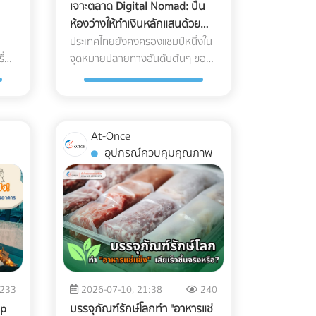
เจาะตลาด Digital Nomad: ปั้น
ห้องว่างให้ทำเงินหลักแสนด้วย
h-
กลยุทธ์ Long-stay Booking
ประเทศไทยยังคงครองแชมป์หนึ่งใน
ื่อง
จุดหมายปลายทางอันดับต้นๆ ของ
้าน
โลกสำหรับกลุ่ม Digital Nomad
พราะ
ในปี 2026 แต่คำถามที่น่าสนใจคือ...
ย์
ทำไมรายได้มหาศาลจากคนกลุ่มนี้
"รอย
ถึงไปตกอยู่กับคอนโดมิเนียมปล่อย
At-Once
อาจ
เช่า หรือโฮสต์บน Airbnb มากกว่าที่
อุปกรณ์ควบคุมคุณภาพ
จะเป็นโรงแรมหรือรีสอร์ต? สาเหตุ
นำ
หลักเป็นเพราะโรงแรมส่วนใหญ่ยัง
รง
คงทำการตลาดด้วยวิธีเดิมๆ คือการ
พึ่งพา OTA (Online Travel
อ
Agencies) และขายห้องพักแบบ
ย
"รายวัน" ซึ่งไม่ตอบโจทย์ชาว
ส่ง
Nomad ที่ต้องการพำนักระยะยาว
้ว
(1-6 เดือน) หากคุณเป็นเจ้าของ
233
2026-07-10, 21:38
240
ลด
โรงแรมหรือผู้บริหารที่ต้องการเพิ่ม
op
บรรจุภัณฑ์รักษ์โลกทำ "อาหารแช่
าะ
Occupancy Rate โดยเฉพาะในช่วง