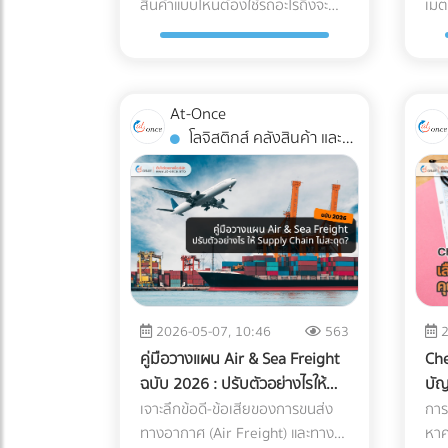
สินค้าแบบไหนต้องใช้รถอะไรถึงจะ
เมต
บุคลากร: กิจกรรมต้องมีกำหนดการ
ผิว
ความไม่รู้ แต่ในมุมของศุลกากรจะถือ
อนุ
Cryptocurrency แล้วไม่แปลงค่า
บริ
ลิ่วจนหลายโรงงานถอดใจ แต่ในยุค
ตอบโจทย์? ในโลกของการทำธุรกิจ
(Wa
(Itinerary) ชัดเจน เช่น มีการอบรม
จะเ
เป็นการ "หลีกเลี่ยงภาษี" ธุรกิจอาจ
มั่น
เงินมาบันทึกเป็นรายได้ หรือโอนเข้า
2026 เกมได้เปลี่ยนไปแล้วด้วยปัจจัย
B2B และ Supply Chain การขนส่ง
เอาไว้
สัมมนา หรือทำกิจกรรม CSR ที่เป็น
นำท
โดนกักตู้สินค้า (Customs Hold)
เหต
กระเป๋าส่วนตัว ถือเป็นการหลบเลี่ยง
เหล่านี้: ราคาแบตเตอรี่ LFP ลดลง
สินค้าไม่ใช่แค่การนำของจากจุด A ไป
สำค
ประโยชน์ต่อสังคม เป็นสิทธิประโยชน์
ทำงา
โดนยึดของ และถูกเรียกเก็บภาษีย้อน
การ
ภาษีที่ปัจจุบันสรรพากรร่วมมือกับ
อย่างมีนัยสำคัญ: เทคโนโลยี
ส่งที่จุด B แต่คือการต่อสู้กับ "ต้นทุน
พอๆ
ที่พนักงานทุกคนเข้าถึงได้: ต้อง
หลุ
หลังพร้อมค่าปรับที่สูงกว่ามูลค่า
โรง
กระดานเทรด (Exchange) เพื่อตรวจ
At-Once
แบตเตอรี่ Lithium Iron
แฝง" และ "ความปลอดภัยของ
มีก
เป็นการจัดเลี้ยงหรือสวัสดิการที่ให้
เซนเซอร
สินค้าหลายเท่าตัว ซึ่งศุลกากรมี
Mol
สอบร่องรอย (Blockchain
โลจิสติกส์ คลังสินค้า และ
Phosphate (LiFePO4) สำหรับ
สินค้า" หลายครั้งที่ฝ่ายจัดซื้อหรือผู้
สิน
สิทธิพนักงานทุกคนอย่างเท่าเทียม
จัดร
สิทธิ์ตรวจสอบย้อนหลังได้สูงสุดถึง
อุป
Tracing) ได้อย่างแม่นยำ อย่ารอให้
การจัดส่ง
อุตสาหกรรม มีการผลิตในสเกลที่
ประกอบการเลือกจ้างรถขนส่งขนาด
ถึง
ไม่เลือกปฏิบัติเฉพาะกลุ่ม มีหลักฐาน
ทาง
10 ปี หากระบุพิกัดผิด (สำแดงภาษี
ควา
จดหมายประเมินภาษีย้อนหลังส่งมา
ใหญ่ขึ้นมาก ทำให้ราคาต่อกิโลวัตต์-
ใหญ่เกินความจำเป็นเพราะเผื่อเหลือ
พนั
การจ่ายเงินที่ถูกต้อง: ต้องมีใบ
เว้
สูงเกินจริง): ธุรกิจจะต้องจ่ายภาษี
1. 
ถึงบริษัท! การป้องกันที่ดีที่สุดคือ
ชั่วโมง (kWh) ถูกลงกว่าอดีตเกือบ
เผื่อขาด จนทำให้ค่าใช้จ่ายบานปลาย
และ
กำกับภาษี/ใบเสร็จรับเงินที่ระบุชื่อ
(Pe
แพงกว่าที่ควรจะเป็น ทำให้ต้นทุน
(Bi
การวางโครงสร้างระบบบัญชีที่
40% แถมยังมีความปลอดภัยสูง ไม่
หรือบางครั้งเลือกใช้รถผิดประเภท
กำไ
บริษัทของคุณอย่างครบถ้วน 3
0.5
สินค้าสูงขึ้นและสูญเสียความ
อุป
โปร่งใสและถูกต้องตามกฎหมาย
ติดไฟง่าย และอายุการใช้งาน
จนสินค้าเสียหายระหว่างทาง (เช่น
พาเ
เทคนิคเช่ารถทัวร์เหมาคันให้
ป้า
สามารถในการแข่งขันในตลาดโดย
ด้ว
หากคุณต้องการเปลี่ยนผู้ทำบัญชี
ยาวนานกว่า 10,000 ไซเคิล (อ้างอิง
โดนฝนสาด หรืออุณหภูมิเปลี่ยน)
สิน
"ประหยัดงบ" และถูกต้องตาม
ยนต์ต้อ
เปล่าประโยชน์ 2. พลาดสิทธิ
เอท
หรือกำลังมองหาสำนักงานบัญชีที่
จากรายงาน Bloomberg) ระบบ
บทความนี้จะพาคุณไปกางโพย
ที่
กฎหมาย การประเมินจำนวนคนและ
ชาร
ประโยชน์ทางภาษีเพราะเอกสาร C/O
นั้น
เชี่ยวชาญ โดยเฉพาะการวางแผน
Peak Shaving หั่นค่าไฟ TOU แบบ
2026-05-07, 10:46
563
2
ประเภทรถขนส่ง Logistics เพื่อให้
ใจได
ประเภทรถ (Capacity Planning):
รถ 
ไม่สมบูรณ์ การนำเข้าหรือส่งออกไป
ต้น 
ภาษีองค์กรยุคใหม่... เข้ามาเลือก
อัจฉริยะ: โรงงานส่วนใหญ่ใช้ค่าไฟ
คู่มือวางแผน Air & Sea Freight
Che
คุณจับคู่สินค้ากับยานพาหนะได้
ประ
เลือกรถให้พอดีกับจำนวนคน เช่น
แบต
ยังประเทศที่มีข้อตกลงเขตการค้า
ทำไ
เปรียบเทียบผู้เชี่ยวชาญตัวจริงได้ที่
แบบ TOU (Time of Use) ซึ่งช่วง
ฉบับ 2026 : ปรับตัวอย่างไรให้
บั
อย่างถูกต้อง คุ้มค่า และตอบโจทย์
กับธุ
พนักงาน 20 คน ควรเลือกมินิบัส
นี้
เสรี (FTA) เช่น จีน ญี่ปุ่น หรือ
ภาย
At-once เพื่อหมดห่วงเรื่องภาษี
บ่าย (On-Peak) ค่าไฟจะแพงมาก
ซัพพลายเชนไม่สะดุด?
เลือ
เจาะลึกข้อดี-ข้อเสียของการขนส่ง
การ
ธุรกิจมากที่สุด ทำไมฝ่ายจัดซื้อต้อง
ออก
แทนรถบัสขนาด 40 ที่นั่ง เพื่อลดค่า
เนื
อาเซียน ธุรกิจสามารถใช้
เสี่
แล้วโฟกัสกับการเติบโตของธุรกิจได้
ระบบ AI ใน ESS จะคำนวณและปล่อย
ทางอากาศ (Air Freight) และทาง
เรี
หาค
ซีเรียสเรื่อง "ประเภทรถขนส่ง"? การ
เรื่
ใช้จ่ายส่วนเกิน การคำนวณเส้นทาง
ตั้งร
Certificate of Origin (C/O) หรือ
เกา
อย่างเต็มที่!