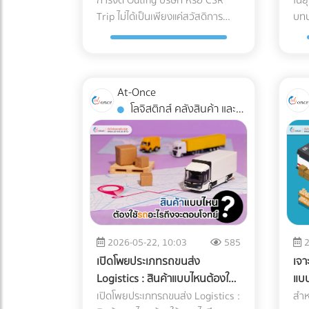
ประมาณและนำไปหักภาษีได้
อย่
การจัด Outing บริษัท หรือ CSR
ในย
แพงและความเสี่ยงระดับโครงสร้าง ที่
การ
ซื้อมาขายไป หากยอดขายของคุณ
น้ำ
ESS ทำงานอย่างไร? ระบบนี้คือการ
พร้
Trip ไม่ได้เป็นเพียงแค่สวัสดิการ
บท
ธุรกิจต้องแบกรับเมื่อตัดสินใจ
คนไข้ Cleanroom ใน
น้อย แต่การสั่งซื้อวัตถุดิบหรือนำเข้า
และ
รวมร่างกันระหว่าง แผงโซลาร์เซลล์
กลา
พนักงานที่ ฝ่ายทรัพยากรบุคคล
ผลิ
จัดการเอกสารและพิกัดศุลกากรด้วย
พลา
สินค้ามีปริมาณมหาศาลจน "สต็อก
ได้
(ผลิตไฟ) + อินเวอร์เตอร์แบบไฮบริด
หาพา
(HR) ใช้เพื่อรักษาคนเก่งไว้ในองค์กร
เคลื
ตัวเอง 3 สิ่งที่ไม่อยากให้เกิด เมื่อ
Cle
บวม" ผิดปกติ สรรพากรจะตั้งข้อ
เปลี
(สลับแหล่งจ่ายไฟ) + แบตเตอรี่
เท่านั้น แต่ในมุมมองของผู้บริหารและ
แต่
การจัดการเอกสารศุลกากรผิด
สภา
สงสัยว่าคุณแอบขายสินค้าแบบไม่มี
ของ
อุตสาหกรรม (กักเก็บไฟ) เมื่อมีระบบ
ฝ่ายบัญชี กิจกรรมเหล่านี้คือเครื่อง
โรง
พลาด 1. การสำแดง "พิกัดศุลกากร
เป็
ใบกำกับภาษี (ขายของเถื่อน/ขายตัด
กัน 
Industrial ESS เข้ามา โรงงานของ
At-Once
มือในการบริหารจัดการภาษีที่มี
เตร
(HS Code)" ผิดพลาด HS Code
อุณ
ราคา) 4. ค่าใช้จ่ายเบ็ดเตล็ดและค่า
ให้
คุณจะเสมือนมี UPS (เครื่องสำรอง
โลจิสติกส์ คลังสินค้า และ
ประสิทธิภาพในปี 2026 หลาย
เพื
(Harmonized System Code) คือ
อาก
รับรองพุ่งสูงปรี๊ด การยัด "รายจ่าย
มาก
ไฟ) ขนาดยักษ์คอยคุ้มกัน โดยระบบ
การจัดส่ง
องค์กรอาจยังไม่ทราบว่า ค่าใช้จ่าย
ในร
รหัสตัวเลขสากลที่ใช้แยกประเภท
ประ
ส่วนตัว" เข้ามาเป็น "ค่าใช้จ่าย
อีก
จะทำงานแบบไร้รอยต่อ (Seamless
ในการเช่ารถบัส หรือ เช่ารถทัวร์
ทำง
สินค้าทั่วโลก ซึ่งรหัสนี้จะเป็นตัว
Fil
บริษัท" เป็นเรื่องที่ AI จับทางได้ง่าย
ดั้งเด
Transition) เมื่อไฟจากการไฟฟ้าดับ
สามารถนำไปเป็นรายจ่ายเพื่อหัก
สิ่ง
กำหนดอัตราภาษีนำเข้า-ส่งออกที่
ที่
มาก หากหมวดหมู่ค่ารับรอง ค่าเดิน
ภัณ
หรือกระชาก ระบบจะสลับไปดึงกระแส
ภาษีบริษัทได้ หากมีการวางแผน
มาใ
ธุรกิจต้องจ่าย การตีความ HS
การ
ทาง หรือค่าใช้จ่ายเบ็ดเตล็ด มี
ใหญ
ไฟจากแบตเตอรี่มาจ่ายให้เครื่องจักร
อย่างถูกต้องตามข้อกำหนดของ
(AG
Code ไม่ใช่เรื่องตรงไปตรงมา สินค้า
(เช
สัดส่วนที่สูงผิดปกติเมื่อเทียบกับ
เดิ
สำคัญ (Critical Loads) ทันทีใน
กรมสรรพากร เงื่อนไขการนำค่าใช้
อัตโ
หนึ่งชิ้นอาจเข้าข่ายพิกัดได้หลาย
หรื
รายได้รวมของบริษัท
ที่
ระดับเสี้ยววินาที ทำให้สายการผลิต
จ่าย Outing & CSR ไปหักภาษีบริษัท
ในค
หมวดหมู่ขึ้นอยู่กับวัสดุหรือการใช้
ห้อ
(Benchmarking) เตรียมตัวรับ
โรง
เดินหน้าต่อไปได้โดยที่เครื่องจักรไม่
2026-05-22, 10:03
585
2
การจะตอบคำถามว่า "เช่ารถบัสจัด
มหา
งาน (เช่น ชิ้นส่วนพลาสติกทั่วไป vs.
ตาม
จดหมายเชิญพบเจ้าหน้าที่ได้เลย 5.
เชี
สะดุด ทำไมปี 2026 ถึงเป็น "จังหวะ
เปิดโพยประเภทรถขนส่ง
เจา
สัมมนา หักภาษีได้ไหม?" ต้อง
ประ
ชิ้นส่วนพลาสติกสำหรับเครื่องมือ
ระด
ทำธุรกรรมคริปโตฯ หรือ Digital
อุต
ทอง" ในการลงทุนระบบ ESS? หาก
Logistics : สินค้าแบบไหนต้องใช้
แบบ
พิจารณาเงื่อนไขหลัก ดังนี้: ต้องมี
การ
แพทย์) หากระบุพิกัดผิด (สำแดงภาษี
เคร
Assets โดยไม่ลงบัญชี การรับชำระ
เที
ย้อนกลับไปช่วงปี 2021-2022
รถอะไรถึงจะตอบโจทย์?
ที่ส
เปิดโพยประเภทรถขนส่ง Logistics :
สำห
วัตถุประสงค์เพื่อการพัฒนา
พิเศษ: เคลียร์สิ่งก
ต่ำกว่าความเป็นจริง): แม้จะเกิดจาก
ISO
ค่าสินค้าจากคู่ค้าต่างประเทศด้วย
ฟรี
แบตเตอรี่อุตสาหกรรมยังมีราคาสูง