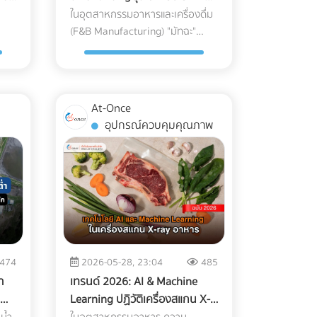
ณ์
ส่งลูกค้ากลุ่มนี้ไปที่หน้า Home ของ
F&B
ต
ในอุตสาหกรรมอาหารและเครื่องดื่ม
oad)
ฮวบฮาบ หรือเกิดความเสียหาย
าย
เว็บไซต์โรงแรมทั่วไป ให้สร้างหน้า
(F&B Manufacturing) "มัทฉะ"
แข็ง
ระหว่างขนส่ง ซึ่งส่งผลกระทบอย่าง
Landing Page แยกออกมาต่างหาก
ี่
(Matcha) ถือเป็นหนึ่งในวัตถุดิบที่มี
ถว
รุนแรงต่อกำไรและชื่อเสียงของ
บอ้า
เพื่อขายแพ็กเกจ Long-stay โดย
ูก
มูลค่าสูง (High-value Ingredient)
ับ
แบรนด์ เรามาทำความเข้าใจความ
เฉพาะ หน้านี้ต้องโชว์ภาพห้อง
Cost
และได้รับความนิยมอย่างต่อเนื่อง
ท้าทายนี้ตามความเป็นจริง พร้อม
ทำงานที่สว่าง มีปลั๊กไฟเพียงพอ
ั้น
แต่ในขณะเดียวกัน มัทฉะก็เป็น
บการ
หา "ทางรอด" เชิงวิศวกรรมที่จะช่วย
ร
และระบุความเร็วอินเทอร์เน็ตอย่าง
At-Once
วัตถุดิบที่ปราบเซียนที่สุดชนิดหนึ่ง
าด
ให้โรงงานของคุณรักษ์โลกได้ โดยที่
p):
ชัดเจน พร้อมปุ่ม Call-to-Action ที่
อุปกรณ์ควบคุมคุณภาพ
ส่วน
เนื่องจากความเปราะบางและไวต่อ
อาหารแช่แข็งยังคงคุณภาพสมบูรณ์
ะบุ
กระตุ้นให้เกิดการจองตรง (Direct
งดู
สภาพแวดล้อม สำหรับโรงงานผู้
แน่น
100% ทำไมบรรจุภัณฑ์รักษ์โลกทั่วไป
Booking) ทันที 2. จัดแพ็กเกจ
สม
ผลิต การนำเข้ามัทฉะเกรดพรีเมียม
ถึงสอบตกใน "ห้องเย็น"? หน้าที่
านยก
"Ready to Work" เพื่ออัปราคา
บ
จากประเทศญี่ปุ่นมายังประเทศไทย
มารถ
หลักของบรรจุภัณฑ์อาหารแช่แข็งคือ
(Upselling) แทนที่จะลดราคาห้อง
ไม่ใช่แค่การขนส่งผงชาใส่ตู้
ะ
การทนต่ออุณหภูมิติดลบ (ตั้งแต่
เย็น
พักเพื่อแข่งกับอพาร์ตเมนต์ ให้คุณ
าจนำ
คอนเทนเนอร์แล้วจบไป เพราะหาก
พิ่ม
-18°C ไปจนถึง -40°C) และต้องเป็น
อง
เพิ่มมูลค่า (Value-added) เข้าไปใน
ts)"
ขาดการบริหารจัดการซัพพลายเชน
อ
"เกราะป้องกัน (Barrier)" ไม่ให้
ห้องพัก เช่น เพิ่มหน้าจอ Monitor
ใน
ที่ถูกต้อง สิ่งที่ส่งมาถึงหน้าโรงงาน
รุด
ความชื้นระเหยออกจากอาหารจน
27 นิ้ว และเก้าอี้เพื่อสุขภาพ
474
2026-05-28, 23:04
485
อาจกลายเป็นเพียง "ผงชาสีหม่น" ที่
เกิดสภาวะ Freezer Burn (เนื้อสัตว์
า?
(Ergonomic Chair) การลงทุนซื้อ
ำ
เทรนด์ 2026: AI & Machine
่
สูญเสียทั้งเอกลักษณ์และมูลค่า
ยน
หรืออาหารแห้งกระด้างและเสีย
อุปกรณ์เหล่านี้เพียงหลักพัน
Learning ปฏิวัติเครื่องสแกน X-
บ
กุญแจสำคัญที่อยู่เบื้องหลังการคง
ที่
รสชาติ) พลาสติกแบบดั้งเดิมที่
าน
สามารถนำมาตั้งเป็นแพ็กเกจ "Pro