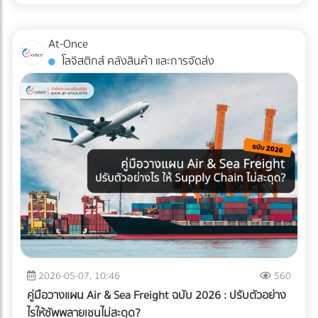
เนอร์ได้ที่ At-Once
เทียบเท่าตัว I ข้อควรระวัง: การไหลเวียนของสินค้าอาจต้องเข้า
e-Tax Invoice & e-Receipt และ e-Withholding Tax ที่เชื่อมต่อ
โค้ง ซึ่งต้องคำนวณพื้นที่วงเลี้ยวของรถโฟล์คลิฟต์ให้ดี เพื่อ
กับระบบบัญชีบนคลาวด์ ซึ่งไม่เพียงแต่ช่วยลดต้นทุนค่าเอกสาร
ป้องกันอุบัติเหตุ เหมาะกับใคร?: อาคารที่มีรูปทรงตัว L อยู่แล้ว,
At-Once
แต่ยังทำให้ข้อมูลวิ่งตรงเข้าสู่ระบบของสรรพากรอย่างแม่นยำและ
คลังสินค้าที่ต้องการแยกประเภทรถบรรทุกขาเข้าและขาออกแบบ
โลจิสติกส์ คลังสินค้า และการจัดส่ง
ไร้รอยต่อ 3. กระทบยอด (Reconcile) บัญชีและสต็อกสินค้า
เด็ดขาด (เช่น รถเทรลเลอร์ส่งของเข้าทางด้านหน้า รถกระบะรับ
อย่างสม่ำเสมอ ข้อผิดพลาดสุดคลาสสิกของ SME คือการ "ดอง
ของออกทางด้านข้าง) เช็กลิสต์: เลือก Layout แบบไหนให้ตอบ
เอกสาร" ไว้ทำทีเดียวตอนสิ้นปี ซึ่งในยุคที่สรรพากรเห็นข้อมูล e-
โจทย์ที่สุด? หากคุณกำลังจะสร้างคลังสินค้าใหม่ หรือรีโนเวทคลัง
Payment ของคุณแทบจะแบบ Real-time การรอแก้ปัญหาตอน
เดิม ลองใช้ 3 คำถามนี้เป็นตัวกรองครับ: ลักษณะอาคารของคุณ
สิ้นปีถือว่าสายเกินไป วิธีแก้: ต้องทำการ "กระทบยอดบัญชี"
เป็นแบบไหน? (หากมีประตูฝั่งเดียว = บังคับตัว U, หากมีประตู
ระหว่าง Statement ธนาคาร กับสมุดบัญชีรายวันเป็นประจำ "ทุก
หน้า-หลัง = ทำตัว I ได้) คุณใช้รถโฟล์คลิฟต์กี่คัน? (ถ้างบจำกัด
เดือน" รวมถึงต้องมีการนับสต็อกสินค้าให้ตรงกับตัวเลขในระบบ
และมีรถน้อย การใช้ผังตัว U จะช่วยให้บริหารการใช้รถโฟล์คลิฟต์
อยู่เสมอ หากพบความผิดปกติจะได้ปรับปรุงแก้ไขได้ทันท่วงที 3
ได้คุ้มค่ากว่า) ความเร็วหรือพื้นที่ สำคัญกว่ากัน? (ตัว U เน้น
เหตุผลที่ธุรกิจยุค 2026 ขาด “สำนักงานบัญชีมืออาชีพ” ไม่ได้
ประหยัดพื้นที่และยืดหยุ่น ส่วนตัว I เน้นความเร็วและลดคอขวด)
การจ้างสำนักงานบัญชีที่ได้มาตรฐาน เป็นได้มากกว่าแค่งาน
กำลังมองหาผู้เชี่ยวชาญด้านคลังสินค้าอยู่หรือเปล่า? การ
ธุรการหรือผู้คีย์ข้อมูล ราคาที่ต้องจ่าย "ไม่ใช่ความสิ้นเปลือง แต่
ออกแบบ Layout ที่ดีเป็นเพียงจุดเริ่มต้น การก่อสร้างโครงสร้าง
คือการลงทุน" ที่ช่วยชี้ชะตาความอยู่รอดขององค์กรด้วย 3
ที่แข็งแรง การติดตั้งชั้นวาง (Racking System) ที่ได้มาตรฐาน
เหตุผลหลัก ดังนี้: 1. เป็นเครื่องดักจับ Red Flags ก่อนถึงมือ AI
2026-05-07, 10:46
560
และการวางระบบคลังสินค้า (WMS) คือฟันเฟืองที่ช่วยให้ธุรกิจ
สรรพากร สำนักงานบัญชีมืออาชีพ (ที่มี CPA หรือ CPD ดูแล) จะ
ของคุณเติบโตอย่างมั่นคง หากคุณกำลังมองหา บริษัทรับเหมา
คู่มือวางแผน Air & Sea Freight ฉบับ 2026 : ปรับตัวอย่าง
ทำหน้าที่เป็น “แนวป้องกันแรก” ตรวจสอบความสอดคล้องของ
ก่อสร้างคลังสินค้า, ผู้ให้บริการออกแบบและติดตั้งระบบชั้นวาง
ไรให้ซัพพลายเชนไม่สะดุด?
ตัวเลข (Reconciliation) เทียบเคียงสัดส่วนรายได้และค่าใช้จ่ายให้