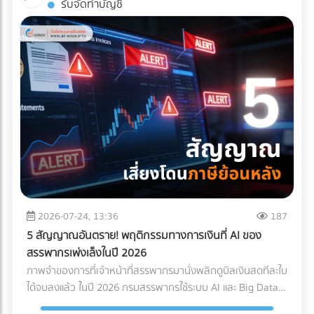
รับจัดทำบัญชี
คุณ ควรต้องมีคุณสมบัติและเทคโนโลยีที่ออกแบบมาเพื่อการ
Nomad ที่ต้องการพำนักระยะยาว (1-6 เดือน) หากคุณเป็น
แพทย์โดยเฉพาะ ดังนี้: รถขนส่งระบบกันสะเทือนแบบถุงลม (Air-
เจ้าของโรงแรมหรือผู้บริหารที่ต้องการเพิ่ม Occupancy Rate
Ride Suspension): นี่คือหัวใจสำคัญ! ต้องใช้รถบรรทุกที่ติดตั้ง
โดยเฉพาะในช่วง Low Season นี่คือจังหวะทองในการปรับ
ช่วงล่างแบบถุงลมเท่านั้น เพื่อดูดซับแรงสั่นสะเทือนและแรง
กลยุทธ์ครับ ทำไมการตลาดแบบเดิมถึงปิดการขายกลุ่ม Nomad
กระแทกจากพื้นถนนให้เหลือน้อยที่สุด คุ้มครองเซนเซอร์ภายใน
ไม่ได้? พฤติกรรมการจองที่พักของกลุ่ม Digital Nomad นั้นต่าง
เครื่องจักรให้อยู่ในสภาพ 100% บริการ White Glove Service:
จากนักท่องเที่ยวทั่วไปอย่างสิ้นเชิง พวกเขาไม่ได้มองหาสระว่าย
การขนส่งระดับนี้ไม่ได้จบแค่การดรอปของไว้หน้าประตูโรง
น้ำสวยๆ หรืออาหารเช้าแบบบุฟเฟต์เป็นอันดับแรก แต่พวกเขา
พยาบาล แต่ทีมขนส่งต้องมีความเชี่ยวชาญในการแกะกล่อง
กำลังมองหา "ออฟฟิศส่วนตัวที่พักผ่อนได้" 3 กลยุทธ์เปลี่ยน
(Unpacking) นำเครื่องมือเข้าไปติดตั้งยังห้องปฏิบัติการที่ซับ
โรงแรมให้เป็น Nomad Hub ที่ทำกำไรสูงสุด หากต้องการดึงดูด
ซ้อน และจัดการนำขยะบรรจุภัณฑ์กลับไปทิ้งอย่างถูกวิธี
ลูกค้ากลุ่มนี้ให้ยอมจ่ายเงินหลักหมื่นถึงหลักแสนเพื่อเข้าพักระยะ
มาตรฐานคุณภาพระดับสากล (Certifications): พาร์ทเนอร์ด้าน
ยาว คุณต้องปรับแต่งการนำเสนอใหม่ ดังนี้: 1. สร้าง Landing
Logistics ของคุณควรมีใบรับรองมาตรฐาน เช่น ISO 13485
Page เฉพาะกิจ (Dedicated Landing Page) อย่าส่งลูกค้ากลุ่ม
(ระบบบริหารคุณภาพสำหรับเครื่องมือแพทย์) หรือ GDP (Good
นี้ไปที่หน้า Home ของเว็บไซต์โรงแรมทั่วไป ให้สร้างหน้า Landing
2026-07-24, 13:36
187
Distribution Practice) เพื่อการันตีความมืออาชีพ ระบบติดตาม
Page แยกออกมาต่างหากเพื่อขายแพ็กเกจ Long-stay โดย
5 สัญญาณอันตราย! พฤติกรรมทางการเงินที่ AI ของ
แบบ Real-Time (IoT Tracking): ในยุคนี้ การเช็กแค่ว่า "ของถึง
เฉพาะ หน้านี้ต้องโชว์ภาพห้องทำงานที่สว่าง มีปลั๊กไฟเพียงพอ
สรรพากรเพ่งเล็งในปี 2026
ไหนแล้ว" ไม่พออีกต่อไป ต้องมีเซนเซอร์ IoT ติดไว้กับกล่องสินค้า
และระบุความเร็วอินเทอร์เน็ตอย่างชัดเจน พร้อมปุ่ม Call-to-
ภาพจำของการที่เจ้าหน้าที่สรรพากรมานั่งพลิกดูบิลเงินสดทีละใบ
เพื่อวัดค่า G-Force (แรงกระแทก), อุณหภูมิ และความเอียง (Tilt)
Action ที่กระตุ้นให้เกิดการจองตรง (Direct Booking) ทันที 2.
ได้จบลงแล้ว ในปี 2026 กรมสรรพากรใช้ระบบ AI และ Big Data
ตลอดการเดินทาง ซึ่งข้อมูลเหล่านี้สามารถใช้เป็นหลักฐานยืนยัน
จัดแพ็กเกจ "Ready to Work" เพื่ออัปราคา (Upselling) แทนที่
ในการเชื่อมโยงข้อมูลทางการเงินของธุรกิจแบบเรียลไทม์ (Real-
ความสมบูรณ์ของสินค้าเมื่อส่งมอบได้ สรุปความคุ้มค่า (ROI):