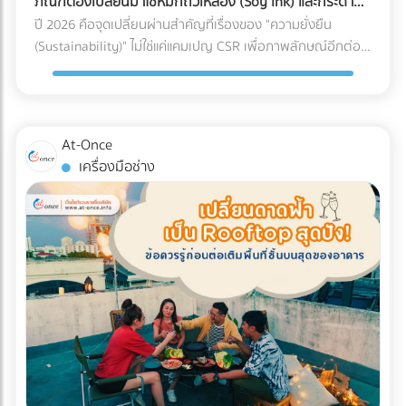
ภัณฑ์ต้องเปลี่ยนมาใช้หมึกถั่วเหลือง (Soy Ink) และกระดาษ
รวบรวมบริษัท B2B ชั้นนำของไทย เรามีตัวเลือกให้คุณครบจบใน
คุณแอบขายสินค้าแบบไม่มีใบกำกับภาษี (ขายของเถื่อน/ขายตัด
FSC
ปี 2026 คือจุดเปลี่ยนผ่านสำคัญที่เรื่องของ "ความยั่งยืน
ที่เดียว: Digital Marketing Agency: ผู้เชี่ยวชาญด้านการวาง
ราคา) 4. ค่าใช้จ่ายเบ็ดเตล็ดและค่ารับรองพุ่งสูงปรี๊ด การยัด
(Sustainability)" ไม่ใช่แค่แคมเปญ CSR เพื่อภาพลักษณ์อีกต่อ
กลยุทธ์และยิงแอดเจาะตลาดต่างชาติ Web Developer / UX-UI
"รายจ่ายส่วนตัว" เข้ามาเป็น "ค่าใช้จ่ายบริษัท" เป็นเรื่องที่ AI จับ
ไป แต่กลายเป็น "กำแพงภาษี" และ "ข้อกีดกันทางการค้า" ที่ส่ง
Designer: ทีมสร้าง Landing Page และระบบ Direct Booking
ทางได้ง่ายมาก หากหมวดหมู่ค่ารับรอง ค่าเดินทาง หรือค่าใช้จ่าย
ผลกระทบต่อต้นทุนของธุรกิจ B2B โดยตรง โดยเฉพาะกฎหมาย
ที่ลื่นไหล SEO Specialist: ช่วยให้เว็บไซต์โรงแรมของคุณติดหน้า
เบ็ดเตล็ด มีสัดส่วนที่สูงผิดปกติเมื่อเทียบกับรายได้รวมของ
EPR (Extended Producer Responsibility) ที่บีบให้เจ้าของ
แรก Google เมื่อ Nomad ค้นหาที่พัก พร้อมเปลี่ยนยอดวิวให้
บริษัท (Benchmarking) เตรียมตัวรับจดหมายเชิญพบเจ้าหน้าที่
แบรนด์ต้องรับผิดชอบต่อซากบรรจุภัณฑ์ของตนเอง หากโรงงาน
เป็นยอดจองหรือยัง? เข้ามาเปรียบเทียบผลงานและติดต่อเอเจน
At-Once
ได้เลย 5. ทำธุรกรรมคริปโตฯ หรือ Digital Assets โดยไม่ลง
ของคุณผลิตบรรจุภัณฑ์ที่รีไซเคิลยาก หรือปล่อยคาร์บอนสูง
ซี่ระดับมืออาชีพได้ฟรีทันทีที่ At-once ให้เราเป็นสะพานเชื่อมธุรกิจ
เครื่องมือช่าง
บัญชี การรับชำระค่าสินค้าจากคู่ค้าต่างประเทศด้วย
ลูกค้ารายใหญ่ระดับโลกจะตัดคุณออกจาก Supply Chain ทันที
คุณสู่ความสำเร็จ!
Cryptocurrency แล้วไม่แปลงค่าเงินมาบันทึกเป็นรายได้ หรือโอน
นี่คือเหตุผลว่าทำไมการเปลี่ยนมาใช้วัสดุรักษ์โลกจึงเป็นทางรอด
เข้ากระเป๋าส่วนตัว ถือเป็นการหลบเลี่ยงภาษีที่ปัจจุบันสรรพากร
เดียว ทำไมต้องเป็นกระดาษ FSC และ หมึกถั่วเหลือง (Soy Ink)?
ร่วมมือกับกระดานเทรด (Exchange) เพื่อตรวจสอบร่องรอย
เมื่อพูดถึงการพิมพ์บรรจุภัณฑ์ องค์ประกอบหลักที่ถูกเพ่งเล็งคือ
(Blockchain Tracing) ได้อย่างแม่นยำ อย่ารอให้จดหมาย
"กระดาษ" และ "หมึกพิมพ์" กระดาษ FSC (Forest Stewardship
ประเมินภาษีย้อนหลังส่งมาถึงบริษัท! การป้องกันที่ดีที่สุดคือการ
Council): คือกระดาษที่ได้รับการรับรองว่ามาจากป่าปลูกเชิง
วางโครงสร้างระบบบัญชีที่โปร่งใสและถูกต้องตามกฎหมาย หาก
พาณิชย์ที่มีการจัดการอย่างยั่งยืน ไม่ตัดไม้ทำลายป่า การใช้
คุณต้องการเปลี่ยนผู้ทำบัญชี หรือกำลังมองหาสำนักงานบัญชีที่
สัญลักษณ์ FSC บนบรรจุภัณฑ์คือใบผ่านทางชั้นดีที่ช่วยให้สินค้า
เชี่ยวชาญ โดยเฉพาะการวางแผนภาษีองค์กรยุคใหม่... เข้ามา
ของคุณส่งออกไปยังยุโรปและอเมริกาได้โดยไม่ถูกตั้งคำถาม หมึก
เลือกเปรียบเทียบผู้เชี่ยวชาญตัวจริงได้ที่ At-once เพื่อหมดห่วง
ถั่วเหลือง (Soy Ink): หมึกพิมพ์แบบดั้งเดิม (Petroleum-based)
เรื่องภาษี แล้วโฟกัสกับการเติบโตของธุรกิจได้อย่างเต็มที่!
มีสาร VOCs (Volatile Organic Compounds) สูง ซึ่งเป็นก๊าซ