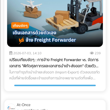
เทียม (Wood Plastic Composite) หรือกระเบื้อง ไปปูทับลงบน
อย่างรุนแรงต่อกำไรและชื่อเสียงของแบรนด์ เรามาทำความเข้าใจ
พื้นคอนกรีตดาดฟ้าเดิมโดยตรง เพราะคิดว่าพื้นปูนเก่าก็ดูแข็ง
ความท้าทายนี้ตามความเป็นจริง พร้อมหา "ทางรอด" เชิง
แรงดี แต่นี่คือ "ฝันร้าย" ที่รอวันปะทุเมื่อหน้าฝนมาเยือน
วิศวกรรมที่จะช่วยให้โรงงานของคุณรักษ์โลกได้ โดยที่อาหารแช่
ธรรมชาติของพื้นคอนกรีตดาดฟ้าที่ต้องตากแดดตากฝนมา
แข็งยังคงคุณภาพสมบูรณ์ 100% ทำไมบรรจุภัณฑ์รักษ์โลกทั่วไป
หลายปี ย่อมมีการยืดและหดตัวจนเกิด "รอยแตกร้าวขนาดเล็ก
ถึงสอบตกใน "ห้องเย็น"? หน้าที่หลักของบรรจุภัณฑ์อาหารแช่
(Hairline Cracks)" ที่ตาเปล่ามองไม่เห็น เมื่อคุณนำวัสดุไปปูทับ
แข็งคือการทนต่ออุณหภูมิติดลบ (ตั้งแต่ -18°C ไปจนถึง -40°C)
น้ำฝนจะซึมผ่านร่องพื้นลงไปขังอยู่ใต้แผ่นหญ้าเทียมหรือพื้นไม้
และต้องเป็น "เกราะป้องกัน (Barrier)" ไม่ให้ความชื้นระเหยออก
ความชื้นที่สะสมอยู่ตลอดเวลาจะค่อยๆ แทรกซึมลงตามรอยร้าว
จากอาหารจนเกิดสภาวะ Freezer Burn (เนื้อสัตว์หรืออาหาร
ของคอนกรีต ผลลัพธ์ที่ตามมาหากไม่ทำระบบกันซึม: เหล็กเส้น
แห้งกระด้างและเสียรสชาติ) พลาสติกแบบดั้งเดิมที่โรงงานนิยมใช้
2026-07-03, 14:10
239
เป็นสนิมและดันปูนแตก: ความชื้นจะทำปฏิกิริยากับเหล็กเส้นใน
(เช่น ไนลอนประกบ PE) มีความเหนียว ทนความเย็น และกันรอย
เปรียบเทียบชัดๆ : การจ้าง Freight Forwarder vs. จัดการ
โครงสร้างพื้นคอนกรีต ทำให้เหล็กบวมและดันให้คอนกรีตหลุด
เจาะทะลุจากความแหลมคมของเกล็ดน้ำแข็งได้ดีเยี่ยม แต่มัน
เอกสาร "พิกัดศุลกากรและเอกสารนำเข้า-ส่งออก" ด้วยตัว
ร่อน (Spalling Concrete) ฝ้าเพดานชั้นล่างพังทลาย: น้ำที่ซึม
"รีไซเคิลไม่ได้" ในขณะที่หากคุณเปลี่ยนไปใช้พลาสติกชีวภาพที่
เอง
ในการทำธุรกิจนำเข้าและส่งออก (Import-Export) ตัวเลขบรรทัด
ลงมาจะหยดใส่ฝ้าเพดานชั้นล่าง ทำให้ฝ้าเกิดรอยด่าง เป็นเชื้อรา
ย่อยสลายได้ (เช่น PLA) วัสดุเหล่านี้มักจะเปราะบาง ทนความเย็น
หนึ่งที่ฝ่ายจัดซื้อและเจ้าของกิจการมักจะพยายามตัดทิ้งเพื่อ
หรือทะลุพังลงมา ทำลายเฟอร์นิเจอร์และระบบไฟที่เพิ่งทำใหม่
จัดไม่ได้ ถุงจะกรอบและแตกหักง่ายมากเมื่อเจออุณหภูมิติดลบ
ประหยัดต้นทุนคือ "ค่าบริการตัวแทนออกของ (Customs
ทั้งหมด ค่าซ่อมแซมที่แพงกว่าค่าป้องกัน: หากเกิดน้ำรั่วซึม คุณ
แถมยังมีอัตราการซึมผ่านของไอน้ำ (WVTR) สูง ทำให้อาหารสูญ
Broker) หรือ Freight Forwarder" หลายองค์กรมีความเชื่อว่า
จะต้องเสียเงินรื้อถอนพื้นดาดฟ้าที่เพิ่งตกแต่งเสร็จทั้งหมดออก
เสียน้ำหนักและคุณภาพอย่างรวดเร็ว 3 กลยุทธ์รักษาสมดุล: รักษ์
การจัดการจองเรือและเดินพิธีการศุลกากรด้วยตัวเองเป็นเพียง
เพื่อมาซ่อมแซมรอยรั่ว ซึ่งเป็นต้นทุนที่แพงกว่าการทำระบบกันซึม
โลกได้ โดย Shelf Life อาหารแช่แข็งไม่พัง หากโรงงานของคุณ
งานเอกสาร (Paperwork) ทั่วไปที่ใครๆ ก็ทำได้ แต่ในความเป็น
ตั้งแต่แรกหลายเท่าตัว เลือกระบบกันซึมดาดฟ้าอย่างไรให้จบ
At-Once
ต้องการเดินหน้าเรื่อง Eco-packaging ในอุตสาหกรรมอาหารแช่
จริง โลกของการค้าระหว่างประเทศถูกผูกมัดด้วยกฎหมายและข้อ
ปัญหา? ก่อนที่จะเริ่มงานตกแต่ง (Finishing) พื้นผิวดาดฟ้า คุณ