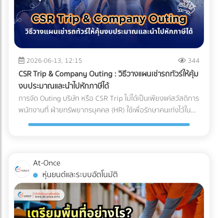
ก่อน มัทฉะคือการนำใบชาทั้งใบไปบดละเอียดด้วยโม่หินจนเป็นผง
สำหรับอุตสาหกรรมการแพทย์ นี่คือการลงทุนที่ประเมินค่าไม่ได้
อากาศชั้นนำระดับโลก ล้วนเข้าใจถึงกฎข้อนี้ดี พวกเขาจึงมักไม่
ขนาดไมครอน ทำให้ตัวผงชามีพื้นที่ผิวสัมผัสกับอากาศมาก ศัตรู
สำหรับฝ่ายจัดซื้อหรือเจ้าของแบรนด์อุปกรณ์การแพทย์ การ
ประนีประนอมกับชิ้นส่วนกลไกที่อยู่ภายใน และเจาะจงเลือกใช้ผู้
ตัวร้ายที่ทำลายคุณภาพของมัทฉะมีอยู่ 3 ประการหลัก: ความ
เลือกพาร์ทเนอร์ หรือ OEM โรงงานพลาสติกที่ได้รับการรับรอง
ผลิตชิ้นส่วน (OEM) ที่มีกระบวนการตรวจสอบคุณภาพแบบ
ร้อน (Heat): อุณหภูมิที่สูงเกินไปจะเร่งกระบวนการสลายตัวของ
มาตรฐาน Cleanroom (ISO 14644) และระบบบริหารงาน
100% และยึดมั่นในมาตรฐานระดับสูง (เช่น Japanese Quality
คลอโรฟิลล์ (Chlorophyll) ทำให้สีเขียวสว่างสดใส (Vibrant
คุณภาพสำหรับเครื่องมือแพทย์ (ISO 13485) ไม่เพียงแต่ช่วยลด
Standards หรือมาตรฐาน ISO) เท่านั้น การเปลี่ยนมุมมองจาก
Green) กลายเป็นสีเหลืองอมน้ำตาล (Yellowish-brown)
2026-06-13, 12:15
344
ความเสี่ยงในการถูกตีกลับสินค้า (Product Recall) แต่ยัง
การหา "อะไหล่ที่ถูกที่สุด" เป็น "อะไหล่ที่ลดความเสี่ยงได้มากที่สุด"
ออกซิเจน (Oxygen): ทำให้เกิดปฏิกิริยาออกซิเดชัน (Oxidation)
เป็นการสร้างความมั่นใจสูงสุดว่า ผลิตภัณฑ์ของคุณจะปลอดภัย
CSR Trip & Company Outing : วิธีวางแผนเช่ารถทัวร์ให้คุ้ม
คือกุญแจสำคัญที่ทำให้องค์กรเติบโตอย่างยั่งยืน การเลือก
ซึ่งจะทำลายสารประกอบที่ให้กลิ่นหอม (Aroma) และสารต้าน
และพร้อมช่วยชีวิตผู้ป่วยได้อย่างแท้จริง
งบประมาณและนำไปหักภาษีได้
ซัพพลายเออร์จึงไม่ใช่แค่การเปรียบเทียบใบเสนอราคา แต่คือการ
อนุมูลอิสระ (Catechins) ทำให้รสชาติอูมามิหายไป และเกิดความ
การจัด Outing บริษัท หรือ CSR Trip ไม่ได้เป็นเพียงแค่สวัสดิการ
มองหา "พาร์ทเนอร์เชิงกลยุทธ์" ที่สามารถช่วยควบคุม Total
ขมฝาดขึ้นมาแทน ความชื้นและแสง (Moisture & Light): เร่งการ
พนักงานที่ ฝ่ายทรัพยากรบุคคล (HR) ใช้เพื่อรักษาคนเก่งไว้ใน
Cost of Ownership ได้อย่างแท้จริง ท้ายที่สุดแล้ว การลงทุนกับ
เติบโตของจุลินทรีย์ และทำให้สีของชาซีดจางลงอย่างรวดเร็ว
องค์กรเท่านั้น แต่ในมุมมองของผู้บริหารและฝ่ายบัญชี กิจกรรม
ชิ้นส่วนที่มีคุณภาพตั้งแต่ต้นทาง ย่อมเป็นทางเลือกที่คุ้มค่ากว่า
Cold Chain Logistics ทำงานอย่างไรในเส้นทาง ญี่ปุ่น-ไทย?
เหล่านี้คือเครื่องมือในการบริหารจัดการภาษีที่มีประสิทธิภาพในปี
การตามแก้ปัญหาที่ปลายทางอย่างแน่นอน
การขนส่งแบบ Cold Chain สำหรับมัทฉะ ไม่ใช่แค่การนำสินค้าไป
2026 หลายองค์กรอาจยังไม่ทราบว่า ค่าใช้จ่ายในการเช่ารถบัส
แช่ตู้เย็น แต่คือการ "ควบคุมอุณหภูมิและความชื้นให้คงที่แบบไร้
หรือ เช่ารถทัวร์ สามารถนำไปเป็นรายจ่ายเพื่อหักภาษีบริษัทได้
At-Once
รอยต่อ" (Seamless Temperature Control) ตั้งแต่หน้าฟาร์มที่
หากมีการวางแผนอย่างถูกต้องตามข้อกำหนดของกรม
หุ่นยนต์และระบบอัตโนมัติ
ญี่ปุ่นจนถึงประตูโรงงานในไทย 1. Origin (ต้นทางที่ญี่ปุ่น):
สรรพากร เงื่อนไขการนำค่าใช้จ่าย Outing & CSR ไปหักภาษี
กระบวนการเริ่มต้นตั้งแต่หลังจากการบด ผงมัทฉะจะถูกบรรจุใน
บริษัท การจะตอบคำถามว่า "เช่ารถบัสจัดสัมมนา หักภาษีได้
ถุงฟอยล์ทึบแสงแบบสุญญากาศ หรือซีลพร้อมซองดูดออกซิเจน
ไหม?" ต้องพิจารณาเงื่อนไขหลัก ดังนี้: ต้องมีวัตถุประสงค์เพื่อ
ทันที จากนั้นจะถูกนำไปจัดเก็บในคลังสินค้าควบคุมอุณหภูมิ (มัก
การพัฒนาบุคลากร: กิจกรรมต้องมีกำหนดการ (Itinerary)