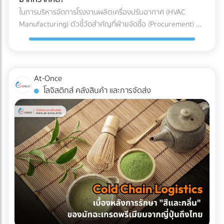
(มักเริ่มต้นที่หลักพันและพุ่งสูงขึ้นเรื่อยๆ ต่อตู้ต่อวัน) หากขอใบ
ผลิตอุปกรณ์การแพทย์ ทำไมโรงงานรับฉีดพลาสติก (Injection
กว่า 1,000 แห่งที่ให้บริการเกี่ยวข้องกับบรรจุภัณฑ์อย่างครบ
ในการบริหารจัดการโรงงานผลิตเครื่องปรับอากาศ (HVAC
อนุญาตไม่ทัน สินค้านั้นอาจถูกบังคับส่งกลับประเทศต้นทางหรือ
Molding) ทั่วไป ถึงไม่สามารถผลิตอุปกรณ์การแพทย์ได้? คำ
วงจรไว้ให้คุณแล้ว คลิกที่นี่!
Manufacturing) ตัวชี้วัดสำคัญที่ฝ่ายจัดซื้อ (Procurement) มัก
ถูกทำลายทิ้ง เปรียบเทียบชัดๆ: ทำเอง vs. ใช้ผู้เชี่ยวชาญ เพื่อชี้
ตอบอยู่ในความเข้มงวด 3 ประการดังต่อไปนี้: 1. การควบคุม
ถูกกดดันเสมอคือ "การลดต้นทุน (Cost Reduction)" เพื่อเพิ่ม
ให้เห็นภาพชัดเจนว่าทำไมการจ้าง Freight Forwarder หรือ
ปริมาณเชื้อจุลินทรีย์ (Bioburden Control) ก่อนที่อุปกรณ์
อัตรากำไรขั้นต้นให้กับองค์กร การมองหาซัพพลายเออร์ที่เสนอ
ตัวแทนออกของที่ได้มาตรฐาน จึงเป็นการลงทุนที่คุ้มค่ากว่า ลอง
พลาสติกจะถูกส่งไปฆ่าเชื้อด้วยรังสีแกมมา (Gamma) หรือก๊าซ
ราคา "ชิ้นส่วนอะไหล่ (AC Parts)" ได้ถูกที่สุด จึงดูเหมือนจะเป็น
พิจารณาตารางเปรียบเทียบนี้: บทสรุป: การป้องกันย่อมถูกกว่า
เอทิลีนออกไซด์ (EtO) อุปกรณ์เหล่านั้นจะต้องมีปริมาณเชื้อ
ทางออกที่สมเหตุสมผล... แต่ในโลกของการผลิตระดับ
การตามแก้ปัญหา ในอุตสาหกรรมโลจิสติกส์ มีประโยคคลาสสิกที่
At-Once
จุลินทรีย์เริ่มต้น (Bioburden) ต่ำที่สุดเท่าที่จะทำได้ การผลิตชิ้น
อุตสาหกรรม การตัดสินใจด้วย "ราคาป้าย" เพียงอย่างเดียว
ว่า "ปัญหาหน้าด่านศุลกากร เป็นปัญหาที่จ่ายแพงที่สุด" การ
โลจิสติกส์ คลังสินค้า และการจัดส่ง
ส่วนพลาสติกภายใน Cleanroom จะช่วยลดความเสี่ยงที่
อาจนำมาซึ่ง "ต้นทุนแฝง (Hidden Costs)" มหาศาลที่กัดกินกำไร
ทำงานร่วมกับ Freight Forwarder ที่มีประสบการณ์ ไม่ใช่แค่การ
แบคทีเรีย เชื้อรา หรือไวรัส จะเกาะติดลงบนผิวของพลาสติก ซึ่ง
ของบริษัทในระยะยาวโดยที่คุณไม่รู้ตัว 3 ต้นทุนแฝงสุดอันตราย
จ้างคนมาเดินเอกสาร แต่คือการจ้าง "ที่ปรึกษาทางกฎหมายและผู้
ช่วยให้กระบวนการฆ่าเชื้อในขั้นตอนสุดท้ายมีประสิทธิภาพ
จากการใช้อะไหล่แอร์ที่ไม่ได้มาตรฐาน การประกอบเครื่องปรับ
บริหารความเสี่ยง" ให้กับซัพพลายเชนของคุณ พวกเขาจะทำ
สมบูรณ์แบบ 100% 2. การป้องกันอนุภาคแปลกปลอม
อากาศหนึ่งเครื่องประกอบไปด้วยชิ้นส่วนกลไก (Mechanical
หน้าที่เป็นเกราะป้องกัน สแกนความผิดพลาดตั้งแต่ก่อนที่สินค้าจะ
(Particulate Matter Control) ในกรณีของอุปกรณ์ที่ต้องสัมผัส
Parts) ที่ต้องทนต่อแรงดันและอุณหภูมิที่เปลี่ยนแปลงตลอดเวลา
ถูกบรรจุลงตู้คอนเทนเนอร์ สำหรับธุรกิจ SME หรือองค์กรที่
กับกระแสเลือดโดยตรง เช่น สายสวนหลอดเลือด (Catheters)
หากเลือกใช้ชิ้นส่วนที่ไม่ได้มาตรฐาน นี่คือสิ่งที่อาจต้องจ่ายคืนใน
ต้องการเติบโตในตลาดโลกอย่างยั่งยืน การยอมจ่ายค่าบริการที่
หรือถุงเก็บเลือด ฝุ่นผงเพียงเล็กน้อยที่ปะปนเข้าไปอาจทำให้เกิด
ภายหลัง: 1. ต้นทุนจากของเสียและเวลาสูญเปล่าในไลน์ผลิต
สมเหตุสมผลให้กับผู้เชี่ยวชาญ ย่อมเป็นทางเลือกที่ปลอดภัยและ
ภาวะลิ่มเลือดอุดตัน หรือการอักเสบขั้นรุนแรงในร่างกายผู้ป่วยได้
(False Reject & Downtime) อะไหล่ที่ราคาถูกมักจะแลกมากับ
คุ้มค่ากว่าการยอมเสี่ยงเพื่อประหยัดงบเพียงเล็กน้อย แต่ต้องมา
ระบบ Cleanroom จะคอยกรองฝุ่นละออง สะเก็ดผิวหนัง หรือ
การควบคุมคุณภาพ (QC) ที่หละหลวม สมมติว่ามีการนำ Stop
นั่งเสียใจกับค่าปรับและปัญหาสินค้าติดท่าเรือในภายหลังอย่าง
เส้นผมของพนักงาน ไม่ให้หลุดรอดลงไปในไลน์การผลิตอย่าง
Valve ที่ไม่ได้มาตรฐานมาประกอบ เมื่อถึงขั้นตอนทดสอบแรงดัน
แน่นอน
เด็ดขาด 3. การควบคุมอุณหภูมิและความชื้น (Temperature &
แล้วพบว่าวาล์วเกิดการรั่วซึม สิ่งที่ตามมาคือโรงงานต้องหยุด
Humidity) พลาสติกเกรดการแพทย์บางชนิดมีความไวต่อ