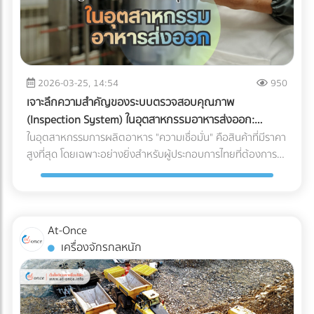
2026-03-25, 14:54
950
เจาะลึกความสำคัญของระบบตรวจสอบคุณภาพ
(Inspection System) ในอุตสาหกรรมอาหารส่งออก:
ปราการด่านสุดท้ายสู่ตลาดโลก
ในอุตสาหกรรมการผลิตอาหาร "ความเชื่อมั่น" คือสินค้าที่มีราคา
สูงที่สุด โดยเฉพาะอย่างยิ่งสำหรับผู้ประกอบการไทยที่ต้องการ
ส่งออกสินค้าไปยังตลาดต่างประเทศที่มีมาตรฐานเข้มงวดอย่าง
สหภาพยุโรป (EU), สหรัฐอเมริกา หรือญี่ปุ่น การมีรสชาติที่ดีอาจ
ไม่เพียงพออีกต่อไป แต่ "ความปลอดภัยระดับสากล" ต่างหากที่
เป็นกุญแจสำคัญในการรักษาคู่ค้า ระบบตรวจสอบคุณภาพ
At-Once
อัตโนมัติ หรือ Inspection System จึงไม่ใช่แค่เครื่องจักรในสาย
เครื่องจักรกลหนัก
การผลิต แต่มันคือ "ผู้พิทักษ์แบรนด์" ที่ป้องกันความผิดพลาดที่
อาจทำลายธุรกิจได้ในชั่วข้ามคืน