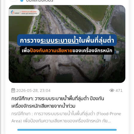
ปั๊มและมอเตอร์
ค้นหาบริษัทให้ เช่ารถบัสนิติบุคคล ที่เชื่อถือได้ ออกใบกำกับภาษี
อัตโนมัติ (AGV) เข้ามาใช้วิ่งส่งของในคลังสินค้าช่วยลดแรงงาน
ซึ่งหากสีหรือกลิ่นเพี้ยนไป ฝ่าย QA/QC จะต้องตีกลับสินค้าทั้ง
ได้ 100% บนแพลตฟอร์ม At-Once ได้เลย
ได้มหาศาล แต่เนื่องจากหุ่นยนต์ประเภทนี้มีการเคลื่อนที่ตลอด
แบตช์ ทำให้เสียทั้งเงินและเวลา ความเสถียรของผลิตภัณฑ์
เวลา การเตรียมพื้นที่จึงต้องรัดกุมเป็นพิเศษ: เคลียร์สิ่งกีดขวาง
(Product Consistency): การใช้วัตถุดิบที่คุณภาพคงที่ ช่วยให้
และทำพื้นผิวให้เรียบ: ระบบนำทาง AGV ไม่ว่าจะเป็นแบบแถบแม่
โรงงานควบคุมมาตรฐานของสินค้าสำเร็จรูป (End-product) ได้
เหล็กหรือระบบนำทางด้วยเลเซอร์ (LiDAR) จะทำงานได้ดีที่สุดบน
ง่ายขึ้น ไม่ว่าจะเป็นเครื่องดื่มบรรจุขวด หรือเบเกอรี่ สีและรสชาติ
พื้นผิวที่เรียบ ไม่มีหลุมบ่อ และไม่มีเศษขยะบดบังเซนเซอร์ที่ตัวรถ
จะเหมือนเดิมทุกรอบการผลิต ยืดอายุการจัดเก็บ (Extended
กำหนดทางวิ่งและจัดระเบียบ Traffic: ต้องระบุเส้นทางการวิ่งของ
Shelf Life): มัทฉะที่ถูกควบคุมอุณหภูมิมาอย่างดีตั้งแต่ต้นทาง
AGV ให้ชัดเจน โดยเว้นระยะห่างจากทางเดินของมนุษย์
จะมีอายุการจัดเก็บในคลังสินค้าของโรงงานได้นานขึ้น ช่วยให้ฝ่าย
(Pedestrian Walkway) อย่างน้อย 0.5 เมตรตามมาตรฐาน และ
จัดซื้อบริหารจัดการรอบการสั่งซื้อ (Lead Time) ได้อย่างยืดหยุ่น
ต้องมีป้ายเตือนในจุดตัดหรือทางแยกที่หุ่นยนต์ต้องวิ่งผ่าน จัด
บทสรุป คุณภาพของเครื่องดื่มหรืออาหารรสมัทฉะ ไม่ได้เริ่มต้นที่
พื้นที่สถานีชาร์จไฟอัตโนมัติ (Charging Zone): รถ AGV ยุคใหม่
สายพานการผลิตในโรงงาน แต่เริ่มต้นตั้งแต่การเลือกใช้วัตถุดิบ
จะวิ่งกลับไปชาร์จแบตเตอรี่เองเมื่อแบตใกล้หมด พื้นที่นี้ต้องมีการ
และการบริหารจัดการ Supply Chain สำหรับองค์กรและโรงงานผู้
ระบายอากาศที่ดีเนื่องจากมีความร้อนสูง และต้องติดตั้งระบบตัด
2026-05-28, 23:04
471
ผลิต การทำความเข้าใจระบบ Cold Chain Logistics และการ
ไฟฉุกเฉิน ตรวจสอบระบบเซนเซอร์กันชน (Safety Laser
เลือกพาร์ทเนอร์ผู้นำเข้าที่มีมาตรฐานการควบคุมอุณหภูมิที่
กรณีศึกษา: วางระบบระบายน้ำพื้นที่ลุ่มต่ำ ป้องกัน
Scanner): ก่อนปล่อยรถวิ่งจริง ต้องทดสอบระบบตรวจจับสิ่ง
รัดกุมและสามารถตรวจสอบย้อนกลับได้ (Traceability) จึงเป็น
เครื่องจักรหนักเสียหายจากน้ำท่วม
กีดขวางของรถ AGV ว่าสามารถเบรกหรือชะลอความเร็วได้ทัน
กลยุทธ์สำคัญที่จะช่วยปกป้องคุณภาพของสินค้า รักษากำไร และ
กรณีศึกษา : การวางระบบระบายน้ำในพื้นที่ลุ่มต่ำ (Flood-Prone
ท่วงทีเมื่อมีพนักงานเดินตัดหน้าตาม มาตรฐานความปลอดภัย
สร้างความไว้วางใจให้กับผู้บริโภคได้อย่างยั่งยืน
Area) เพื่อป้องกันความเสียหายของเครื่องจักรหนัก ภัย
AGV ISO 3691-4 กำลังมองหาผู้เชี่ยวชาญด้านระบบ AGV หรือ
ธรรมชาติและฝนตกหนัก เป็นฝันร้ายของผู้รับเหมาและเจ้าของ
อยากเปลี่ยนคลังสินค้าเป็น Smart Warehouse? ค้นหาและ