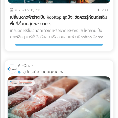
เรือนกระจกและเป็นอุปสรรคต่อกระบวนการรีไซเคิลกระดาษ ใน
ขณะที่ Soy Ink ทำจากน้ำมันพืช ย่อยสลายได้ทางชีวภาพ และ
2026-07-10, 21:38
233
ทำให้กระดาษถูกนำไปรีไซเคิลใหม่ได้ง่ายขึ้นมาก Key Insight: การ
เปลี่ยนดาดฟ้าร้างเป็น Rooftop สุดปัง! ข้อควรรู้ก่อนต่อเติม
เปลี่ยนมาใช้ Soy Ink ไม่ได้ทำให้สีสันของบรรจุภัณฑ์ดรอปลง ใน
พื้นที่ชั้นบนสุดของอาคาร
ทางกลับกัน เม็ดสีในน้ำมันถั่วเหลืองยังช่วยให้งานพิมพ์มีความ
เทรนด์การรีโนเวทตึกแถวเก่าหรืออาคารพาณิชย์ ให้กลายเป็น
สดใสและคมชัดมากกว่าหมึกปิโตรเลียมในบางเฉดสีอีกด้วย ข้อ
คาเฟ่ชิคๆ บาร์นั่งชิลรับลม หรือสวนลอยฟ้า (Rooftop Garden)
แตกต่างระหว่าง หมึกดั้งเดิม Vs. Soy Ink ยกระดับบรรจุภัณฑ์
กำลังได้รับความนิยมอย่างมากในยุคปัจจุบัน พื้นที่ดาดฟ้าที่เคย
ของคุณ เพื่อพิชิตใจลูกค้ารายใหญ่ อย่าปล่อยให้บรรจุภัณฑ์แบบ
ถูกปล่อยทิ้งร้างให้ฝุ่นเกาะ สามารถพลิกโฉมเป็นจุดขายหลัก
เดิมๆ กลายเป็นต้นทุนภาษีคาร์บอนที่บานปลาย หากคุณกำลัง
(Highlight) ที่ดึงดูดลูกค้าและสร้างมูลค่าเพิ่มให้กับธุรกิจได้อย่าง
มองหาโรงพิมพ์ที่ได้มาตรฐาน FSC และเชี่ยวชาญการใช้หมึก Soy
มหาศาล แต่การเสกพื้นที่เปิดโล่งให้กลายเป็น Rooftop สุดปังนั้น
At-Once
Ink ระดับอุตสาหกรรม เข้ามาค้นหาและเปรียบเทียบพาร์ทเนอร์โรง
ไม่ได้มีแค่เรื่องของการเลือกเฟอร์นิเจอร์สวยๆ หรือจัดแสงไฟให้
อุปกรณ์ควบคุมคุณภาพ
พิมพ์คุณภาพได้ฟรีที่ At-once แพลตฟอร์มรวมบริษัท B2B ชั้น
ถ่ายรูปออกมาดูดีเท่านั้น หากคุณกำลังวางแผนจะต่อเติมพื้นที่
นำของไทย!
ชั้นบนสุด นี่คือข้อควรรู้สำคัญที่คุณต้องเช็กให้ชัวร์ก่อนที่งบ
ประมาณจะบานปลาย 1. โครงสร้างอาคารเดิมรับน้ำหนักไหวหรือ
ไม่? (Structural Load) สิ่งแรกที่ต้องคำนึงถึงคือ "ความแข็งแรง
ของโครงสร้าง" ดาดฟ้าตึกแถวเก่าส่วนใหญ่ถูกออกแบบมาเพื่อ
รับน้ำหนักของตัวโครงสร้างเองและแท็งก์น้ำเท่านั้น ไม่ได้เผื่อ
สำหรับการรับน้ำหนักของกระถางต้นไม้ขนาดใหญ่ ดินอุ้มน้ำ พื้น