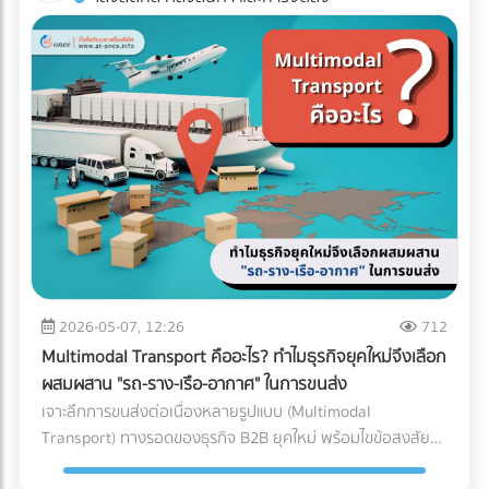
เกี่ยวกับคุณด้วย" คำถามสำคัญคือ... ธุรกิจของคุณพร้อมรับมือ
บรรจุในตู้คอนเทนเนอร์ (ไปรับ/ส่งที่ท่าเรือหรือท่าอากาศยาน),
ประตูเข้า-ออก หากมีการรับและส่งสินค้าพร้อมกันในปริมาณ
กับการถูกตรวจสอบหรือยัง? ในวันที่ข้อมูลทางการเงินทุกเส้น
ท่อเหล็กขนาดใหญ่, โครงสร้างเหล็กสะพาน, หรือรถยนต์ 3 เช็
มากๆ เหมาะกับใคร?: ธุรกิจ SME, ธุรกิจที่มีพื้นที่อาคารจำกัด,
ทางเชื่อมโยงถึงกัน 3 วิธีเตรียมพร้อมรับมือ ให้ธุรกิจปลอดภัย
กลิสต์ฉบับย่อ: ถามตัวเองก่อนตัดสินใจจ้างรถขนส่งเหมาคัน
คลังสินค้าที่เน้นการกระจายสินค้าทั่วไป (FMCG) 2. รูปแบบตัว I
จาก "ภาษีย้อนหลัง" นี่คือ 3 ตัววิธีปรับตัวสำคัญ ที่เจ้าของธุรกิจ
สินค้าคืออะไร มีน้ำหนักและปริมาตร (คิว) เท่าไหร่? (เพื่อเลือกรถที่
(I-Shaped / Through Layout) รูปแบบนี้คือการเดินทางเป็น
ต้องเริ่มทำตั้งแต่วันนี้ เพื่อสร้างภูมิคุ้มกันให้บริษัทปลอดภัยจาก
รับน้ำหนักได้พอดี ไม่เหลือพื้นที่ว่างให้เสียเงินฟรี) จุดขึ้น-ลง
"เส้นตรง" จุดรับสินค้าจะอยู่หัวอาคาร และจุดจ่ายสินค้าจะอยู่ท้าย
ฝันร้ายเรื่องภาษีย้อนหลัง: 1. บังคับใช้ "บัญชีเล่มเดียว" (Single
สินค้า มีข้อจำกัดไหม? (เช่น ซอยแคบ รถ 6 ล้อเข้าไม่ได้ หรือมี
อาคารฝั่งตรงข้ามกัน สินค้าจะไหลไปในทิศทางเดียวแบบไม่มีการ
Account) อย่างเคร่งครัด หมดยุคของการทำ "บัญชีเล่มหนึ่งยื่น
เครื่องโฟล์คลิฟต์สำหรับโหลดของหรือไม่) ต้องการบริการเสริม
ย้อนกลับ ข้อดี: ลดความสับสนและการวิ่งสวนทางกันได้อย่าง
สรรพากร บัญชีเล่มสองเก็บไว้ดูเอง" แล้ว เพราะข้อมูลเงินสดที่
อะไรบ้าง? (เช่น ต้องการพนักงานยกของด้วย หรือต้องการ
เด็ดขาด กระบวนการทำงานไหลลื่นมาก (Straight-line flow) ลด
เข้าบัญชีธนาคาร ข้อมูลค่าน้ำค่าไฟ หรือข้อมูลการนำเข้าสินค้า
ประกันภัยสินค้ามูลค่าสูงครอบคลุมเพิ่มเติม) สรุป การเลือก
อุบัติเหตุบริเวณคอขวด ข้อควรระวัง: ต้องใช้อาคารที่มีความยาว
ถูกเชื่อมโยงถึงกันหมด การจงใจทำรายได้ให้ต่ำกว่าความเป็นจริง
ประเภทรถขนส่งให้ตรงกับงาน ไม่เพียงแต่ช่วยปกป้องสินค้าให้ถึง
มาก และต้องใช้พื้นที่ภายนอก (ลานจอดรถ) ทั้ง 2 ฝั่งของอาคาร
จะทำให้ตัวเลขในงบการเงินขัดแย้งกันเองจนกลายเป็นเป้าหมาย
มือลูกค้าอย่างปลอดภัย แต่ยังเป็นกลยุทธ์สำคัญที่ช่วยให้ฝ่ายจัด
ทำให้สิ้นเปลืองพื้นที่โดยรอบ เหมาะกับใคร?: โรงงานอุตสาหกรรม
หลักของ AI ทันที วิธีแก้: ลงบันทึกรายได้และค่าใช้จ่ายทุกรายการ
ซื้อคุมงบประมาณ Logistics ได้อย่างมีประสิทธิภาพ กำลัง
ขนาดใหญ่, ธุรกิจที่มีปริมาณการเข้า-ออกของสินค้ามหาศาล
ตามความเป็นจริง นอกจากจะปลอดภัยจากสรรพากรแล้ว งบ
2026-05-07, 12:26
712
วางแผนขนส่งสินค้าล็อตใหญ่อยู่ใช่ไหม? ไม่ต้องเสียเวลาโทรเช็
(High-volume), หรือสินค้าที่มีน้ำหนักมาก/ชิ้นใหญ่ที่เคลื่อนย้าย
การเงินที่สะท้อนกำไรที่แท้จริง ยังช่วยให้ธุรกิจกู้ขอสินเชื่อกับ
กราคาหลายที่ให้วุ่นวาย! ค้นหาและเปรียบเทียบ บริษัทขนส่ง
Multimodal Transport คืออะไร? ทำไมธุรกิจยุคใหม่จึงเลือก
ยาก 3. รูปแบบตัว L (L-Shaped Layout) ผังคลังสินค้าแบบตัว
ธนาคาร หรือดึงดูดนักลงทุนได้ง่ายขึ้นด้วย 2. ปรับตัวเข้าสู่ระบบ
สินค้า, ผู้ให้บริการขนส่งเหมาคัน, และบริษัท Logistics ชั้นนำ ที่มี
ผสมผสาน "รถ-ราง-เรือ-อากาศ" ในการขนส่ง
L จะคล้ายกับตัว I แต่จุดรับสินค้าและจุดจ่ายสินค้าจะตั้งฉากกันที่
Digital Tax แบบเต็มรูปแบบ ความผิดพลาดเล็กๆ น้อยๆ จาก
รถพร้อมให้บริการทุกประเภท ผ่านการคัดกรองความน่าเชื่อถือ
เจาะลึกการขนส่งต่อเนื่องหลายรูปแบบ (Multimodal
มุม 90 องศา (อยู่คนละด้านของผนังอาคาร) มักเกิดขึ้นจากข้อ
การทำงานของคน (Human Error) เช่น พิมพ์ตัวเลขใบกำกับ
แล้ว ได้ที่นี่
Transport) ทางรอดของธุรกิจ B2B ยุคใหม่ พร้อมไขข้อสงสัยว่า
จำกัดของรูปทรงอาคาร หรือพื้นที่ที่ดิน ข้อดี: แยกพื้นที่รับและส่ง
ภาษีผิด หรือหัก ณ ที่จ่ายไม่ครบ ถือเป็นหนึ่งในสาเหตุหลักที่ทำให้
ใครคือ "เจ้าภาพ" ตัวจริงที่ช่วยคุมต้นทุนและเวลา ค้นหาพาร์ท
สินค้าออกจากกันอย่างชัดเจน ลดความแออัดบริเวณประตูได้ดี
โดนเรียกตรวจสอบ วิธีแก้: เปลี่ยนจากการใช้กระดาษ มาใช้ระบบ