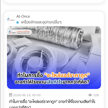
ทางการแพทย์ (Medical Grade Plastic) ที่มีคุณสมบัติยอด
และคุณสมบัติ Barrier ไว้ได้เท่าเดิม วิธีนี้ช่วยลดปริมาณการใช้
ความสามารถในการแข่งขันในตลาดโดยเปล่าประโยชน์ 2. พลาด
เยี่ยม ทนทาน และเข้ากันได้ทางชีวภาพ (Biocompatible) มาก
พลาสติกลงมหาศาล ประหยัดต้นทุนค่าจัดซื้อ และลดภาษี
สิทธิประโยชน์ทางภาษีเพราะเอกสาร C/O ไม่สมบูรณ์ การนำเข้า
เพียงใด แต่หากกระบวนการผลิตและการบรรจุเกิดขึ้นในสภาพ
คาร์บอนในการส่งออกได้อย่างเห็นผล เปรียบเทียบวัสดุบรรจุ
At-Once
หรือส่งออกไปยังประเทศที่มีข้อตกลงเขตการค้าเสรี (FTA) เช่น
แวดล้อมที่ไม่ได้มาตรฐาน พลาสติกเหล่านั้นก็อาจกลายเป็นพาหะ
ภัณฑ์สำหรับโรงงานอาหารแช่แข็ง บทสรุป การเปลี่ยนผ่านสู่บรรจุ
เครื่องจักรและอุปกรณ์อื่นๆ
จีน ญี่ปุ่น หรืออาเซียน ธุรกิจสามารถใช้ Certificate of Origin
นำเชื้อโรคชั้นดี นี่คือจุดที่ "ห้องปลอดเชื้อ" หรือ "Cleanroom"
ภัณฑ์รักษ์โลกในสายการผลิตอาหารแช่แข็ง ไม่ใช่เรื่องของการ
(C/O) หรือหนังสือรับรองถิ่นกำเนิดสินค้า เพื่อขอลดหย่อนหรือ
เข้ามามีบทบาทสำคัญในฐานะด่านป้อมปราการที่แข็งแกร่งที่สุด ใน
หลับตาเลือกวัสดุที่มีป้าย Eco แปะอยู่ แต่เป็นการคำนวณเชิง
ยกเว้นภาษีนำเข้าได้ ความเสี่ยง: กฎเกณฑ์ในการขอ C/O ของ
การปกป้องอุปกรณ์การแพทย์ให้รอดพ้นจากการปนเปื้อนก่อนถึง
วิศวกรรมที่ต้องรักษาสมดุลระหว่าง "การรักษาสิ่งแวดล้อม" และ
แต่ละประเทศมีความละเอียดอ่อนมาก หากกรอกข้อมูลใน
มือแพทย์และคนไข้ Cleanroom ในอุตสาหกรรมพลาสติกการ
"การรักษาคุณภาพอาหาร" การฝืนใช้วัสดุที่ทนความเย็นไม่ได้จน
Commercial Invoice, Packing List ไม่ตรงกันเพียงจุดเดียว
แพทย์ คืออะไร? Cleanroom คือห้องที่มีการควบคุมสภาพ
ทำให้อาหารเสีย เกิดเป็นขยะอาหาร (Food Waste) จะสร้างผล
หรือระบุเกณฑ์การผลิต (Origin Criteria) ผิดพลาด ปลายทาง
แวดล้อมอย่างเข้มงวด ไม่ว่าจะเป็นปริมาณฝุ่นละอองในอากาศ,
เสียต่อสิ่งแวดล้อมและต้นทุนของบริษัทมากกว่าตัวพลาสติกเอง
อาจปฏิเสธฟอร์มนั้นทันที ทำให้ผู้นำเข้าต้องจ่ายภาษีในอัตราปกติ
อุณหภูมิ, ความชื้น, และความดันอากาศ โดยใช้ระบบแผ่นกรอง
เสียอีก หัวใจสำคัญคือการเลือกพาร์ทเนอร์ด้านบรรจุภัณฑ์ที่
(MFN Rate) แบบเต็มจำนวน 3. ตกม้าตายเรื่องใบอนุญาตเฉพาะ
อากาศประสิทธิภาพสูง (HEPA หรือ ULPA Filters) เพื่อดักจับ
เข้าใจเทคโนโลยี Mono-material เพื่อผลักดันให้ธุรกิจของคุณ
ทาง (Restricted Goods Licenses) สินค้าหลายประเภทไม่
อนุภาคขนาดเล็กที่มองไม่เห็นด้วยตาเปล่า สำหรับการผลิต
เติบโตได้อย่างยั่งยืน ทั้งในแง่ของผลกำไรและการดูแลโลกใบนี้
สามารถนำเข้าได้ทันทีแม้จะจ่ายภาษีครบแล้วก็ตาม แต่ต้องมีใบ
พลาสติก Medical Grade (เช่น กระบอกฉีดยา, สายน้ำเกลือ,
การเลือกบรรจุภัณฑ์อาหารแช่แข็งที่ตอบโจทย์ทั้งนโยบาย ESG
อนุญาตจากหน่วยงานที่เกี่ยวข้อง เช่น อย. (FDA), มอก. (TISI),
หรือชิ้นส่วนรากฟันเทียม) มาตรฐานห้องปลอดเชื้อที่นิยมใช้มักจะ
และความปลอดภัยทางวิศวกรรม ไม่ใช่เรื่องที่ควรลองผิดลองถูก
หรือกรมวิชาการเกษตร ความเสี่ยง: หากธุรกิจสั่งของเข้ามาถึง
อ้างอิงตามมาตรฐาน ISO 14644-1 โดยระดับที่พบได้บ่อยใน
คุณต้องการพาร์ทเนอร์ที่มีความเชี่ยวชาญตัวจริง เพื่อมาช่วย
ท่าเรือแล้วเพิ่งทราบว่าต้องใช้ใบอนุญาต สินค้าจะถูกอายัดไว้ที่
โรงงานผลิตเครื่องมือแพทย์คือ ISO Class 7 และ ISO Class 8
2026-06-19, 00:00
328
ลดความเสี่ยง ป้องกันสินค้าเสียหาย และควบคุมต้นทุนของ
ท่าเรือทันที สิ่งที่ตามมาคือ ค่าเสียเวลาพื้นที่ท่าเรือ
ซึ่งมีการจำกัดจำนวนอนุภาคในอากาศอย่างรัดกุม เพื่อให้มั่นใจว่า
โรงงาน ไม่ต้องเสียเวลาค้นหาซัพพลายเออร์ทีละเจ้าให้เหนื่อย
ทำไมการซื้อ "อะไหล่แอร์ราคาถูก" อาจทำให้โรงงานเสียกำไร
(Demurrage) และ ค่าเสียเวลาตู้ (Detention) ที่วิ่งเดินหน้าทุกวัน
ชิ้นงานจะสะอาดที่สุด 3 เหตุผลที่ Cleanroom ขาดไม่ได้ในการ
เพราะที่ At-Once เราได้รวบรวมรายชื่อบริษัทและโรงงานชั้นนำ
มากกว่าที่คิด?