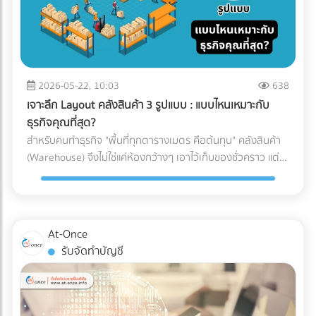
ปรับมหาศาลและเสียประวัติ ข้อจำกัดเรื่องเวลาและเส้นทาง: รถ
บรรทุกขนาดใหญ่ (ตั้งแต่ 6 ล้อขึ้นไป) จะติดช่วงเวลาห้ามวิ่งใน
เขตกรุงเทพฯ และปริมณฑล หากสินค้าคุณต้องส่งด่วน การเลือก
รถผิดอาจทำให้ผิดนัดลูกค้าได้ เปิดโพย 5 ประเภทรถขนส่งยอด
ฮิต: สินค้าแบบไหน ใช้รถอะไร? เพื่อให้เห็นภาพชัดเจน เราขอแบ่ง
2026-05-22, 10:03
638
ประเภทรถที่ใช้บ่อยในวงการโลจิสติกส์ออกเป็น 5 ประเภทหลัก
เจาะลึก Layout คลังสินค้า 3 รูปแบบ : แบบไหนเหมาะกับ
ดังนี้: 1. รถกระบะตอนเดียว (ตู้ทึบ / คอก) ราชาแห่งความคล่อง
ธุรกิจคุณที่สุด?
ตัว วิ่งได้ตลอด 24 ชั่วโมง โดยไม่มีข้อจำกัดด้านเวลา เเละบรรทุก
สำหรับคนทำธุรกิจ "พื้นที่ทุกตารางเมตร คือต้นทุน" คลังสินค้า
น้ำหนักได้ประมาณ 1-2 ตัน (ขึ้นอยู่กับโครงสร้างและการดัดแปลง
(Warehouse) จึงไม่ใช่แค่ห้องกว้างๆ เอาไว้เก็บของชั่วคราว แต่
ของรถ ) ตู้ทึบ: เหมาะกับสินค้าที่ต้องการการปกป้องจากแดด ฝน
เป็นหัวใจสำคัญของระบบ Supply Chain พอๆกับการจัดการคลัง
และฝุ่นละออง 100% คอกเหล็ก: เหมาะกับสินค้าที่รูปทรงไม่
สินค้าอย่างมีกลยุทธ์ หากคุณออกแบบผังคลังสินค้า (Layout)
แน่นอน หรือต้องการบรรทุกให้สูงขึ้นไป (แต่ต้องคลุมผ้าใบให้
ผิดพลาด นั่นหมายถึงระยะเวลาการทำงานที่นานขึ้น พนักงาน
มิดชิด) ✅ สินค้าที่ตอบโจทย์: สินค้าอุปโภคบริโภค (FMCG), ชิ้น
เดินชนกัน สินค้าเสียหาย และกลายเป็น "ต้นทุนแฝง" ที่กัดกินกำไร
At-Once
ส่วนอิเล็กทรอนิกส์ขนาดเล็ก, สินค้า E-Commerce, การย้าย
ของคุณทุกเดือน บทความนี้จะพาเจาะลึกรูปแบบ Layout คลัง
รับจัดทำบัญชี
ออฟฟิศขนาดเล็ก, หรือการกระจายสินค้าเข้าสู่ตัวเมืองที่ซอย
สินค้า 3 สไตล์ที่ได้รับความนิยมมากที่สุดในระดับสากล เพื่อให้คุณ
แคบ 2. รถบรรทุก 6 ล้อ (ตู้ทึบ / คอก) รถระดับกลางที่เป็น "เดอะ
ตัดสินใจได้ว่า... รูปแบบไหนที่จะช่วยรีดประสิทธิภาพการทำงาน
แบก" ของธุรกิจ SME รองรับน้ำหนักได้ประมาณ 5-7 ตัน ความ
และเหมาะกับธุรกิจของคุณที่สุด! ทำไมการออกแบบ Layout คลัง
ยาวกระบะมีตั้งแต่ 5-7 เมตร สามารถจัดเรียงสินค้าบนพาเลท
สินค้าถึงเป็นเรื่อง "ชี้เป็นชี้ตาย" ? ก่อนจะไปดูรูปแบบ เราต้อง