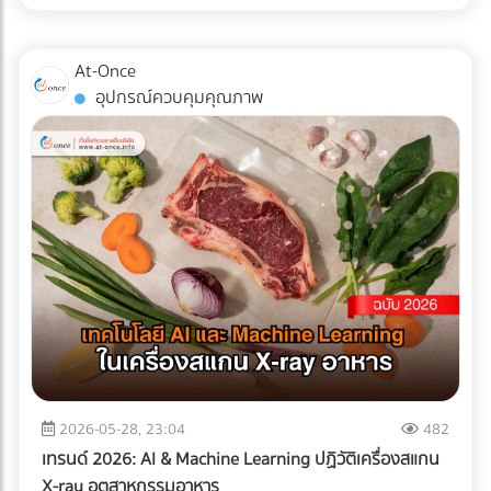
โครงการก่อสร้าง โดยเฉพาะเมื่อไซต์งานตั้งอยู่ใน พื้นที่ลุ่มต่ำ
เปรียบเทียบบริษัทรับติดตั้งระบบหุ่นยนต์คลังสินค้า (System
ปัญหาน้ำท่วมไซต์งานไม่เพียงแต่ทำให้โครงการล่าช้า แต่ยังสร้าง
Integrator) ที่ได้มาตรฐานได้แล้ววันนี้ที่ At-Once
ความเสียหายหลักล้านบาทหาก เครื่องจักรหนัก เช่น รถขุดดิน
At-Once
หรือรถตอกเสาเข็ม จมน้ำ นี่คือกรณีศึกษาและบทเรียนการจัดการ
อุปกรณ์ควบคุมคุณภาพ
พื้นที่ก่อสร้าง ว่าด้วย วิธีป้องกันเครื่องจักรเสียหายจากน้ำท่วม
ด้วยการวาง ระบบระบายน้ำ (Drainage System) อย่างมืออาชีพ
ปัญหาและความท้าทายของพื้นที่ลุ่มต่ำ ไซต์งานในพื้นที่ลุ่มต่ำมัก
เผชิญกับสภาพดินเหนียวที่อุ้มน้ำ (ไม่ซึมน้ำ) และมีระดับน้ำใต้ดิน
สูง เมื่อเกิดฝนตกหนัก น้ำจะขังตัวอย่างรวดเร็ว ทำให้ดินทรุดตัว
เครื่องจักรหนักติดหล่ม และเกิด Downtime หรือเวลาที่สูญเปล่า
ของโครงการที่ประเมินค่าไม่ได้ กล่าวคือ ปัญหาน้ำท่วมขังในพื้นที่
ลุ่มต่ำ ไม่ได้สร้างความเสียหายแค่ค่าซ่อมบำรุงเครื่องจักรเท่านั้น
แต่ทุกชั่วโมงที่รถขุดหรือรถเบคโฮต้องจอดนิ่งสนิท นั่นหมายถึง
ค่าแรงคนงานที่เสียเปล่า ค่าเช่าเครื่องจักรที่บานปลาย และความ
เสี่ยงที่จะโดนค่าปรับจากความล่าช้าในการส่งมอบโครงการ การ
ลงทุนวางระบบระบายน้ำที่ได้มาตรฐานตั้งแต่เนิ่นๆ จึงเป็นการซื้อ
ความเสี่ยงที่คุ้มค่าที่สุด กรณีศึกษาจำลอง: การวางระบบระบาย
2026-05-28, 23:04
482
น้ำพื้นที่ก่อสร้าง ในการแก้ปัญหาไซต์งานพื้นที่เสี่ยง บริษัทผู้รับ
เทรนด์ 2026: AI & Machine Learning ปฏิวัติเครื่องสแกน
เหมางานโยธาระบายน้ำ จะแบ่งการทำงานออกเป็น 2 เฟสหลัก:
X-ray อุตสาหกรรมอาหาร