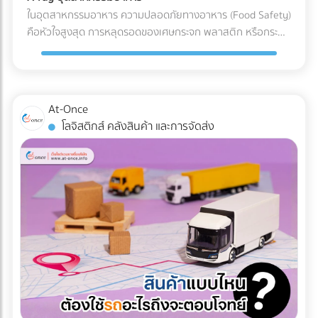
เฟสที่ 1: การสำรวจและประเมินพื้นที่ (Site Assessment) ทีม
ในอุตสาหกรรมอาหาร ความปลอดภัยทางอาหาร (Food Safety)
วิศวกรทำการสำรวจแผนที่ความสูง (Topographic Survey)
คือหัวใจสูงสุด การหลุดรอดของเศษกระจก พลาสติก หรือกระดูก
เพื่อหาจุดต่ำสุดของพื้นที่ และประเมินทิศทางการไหลของน้ำตาม
ชิ้นเล็กๆ เพียงชิ้นเดียว อาจนำไปสู่การเรียกคืนสินค้า (Product
ธรรมชาติ เฟสที่ 2: การออกแบบและติดตั้งระบบระบายน้ำ
Recall) ที่สร้างความเสียหายมหาศาล แม้โรงงานส่วนใหญ่จะใช้
(System Design) ร่องน้ำรอบไซต์ (Perimeter Drains): ขุดร่อง
เครื่อง X-ray อาหาร อยู่แล้ว แต่ปัญหาที่มักพบคือ การคัดทิ้งผิด
น้ำล้อมรอบพื้นที่เพื่อดักจับน้ำจากภายนอกไม่ให้ไหลเข้ามาในไซต์
พลาด (False Reject) ซึ่งทำให้สูญเสียอาหาร (Food Waste)
At-Once
งาน ระบบระบายน้ำใต้ดิน (Subsurface Drainage): วางท่อเจาะรู
และเสียต้นทุน ในปี 2026 AI ตรวจสอบคุณภาพ และ Machine
โลจิสติกส์ คลังสินค้า และการจัดส่ง
ใต้ดินเพื่อลดระดับน้ำใต้ดิน ป้องกันดินอ่อนตัว บ่อพักน้ำและปั๊ม
Learning โรงงาน ได้เข้ามาปฏิวัติเครื่องตรวจจับสิ่งแปลกปลอม
น้ำ (Retention Ponds & Pump Stations): สร้างบ่อพักน้ำ
ไปสู่ยุคใหม่ที่แม่นยำกว่าเดิมเพื่อแก้ปัญหา False Reject อย่าง
ชั่วคราวในจุดที่ต่ำที่สุด และใช้ปั๊มน้ำบาดาลหรือเครื่องสูบน้ำขนาด
จริงจัง ซึ่งถือเป็นมาตรฐานใหม่ที่โรงงานอาหารในไทยต้องเริ่ม
ใหญ่ สูบน้ำออกสู่แหล่งน้ำสาธารณะอย่างรวดเร็ว ผลลัพธ์ที่ได้
ปรับตัวตามแนวทางสากลนี้ Machine Learning เปลี่ยนการ
และคำแนะนำสำหรับ Site Manager จากการวางระบบระบายน้ำ
ทำงานของเครื่อง X-ray อย่างไร? เทคโนโลยี X-ray
อย่างรัดกุม โครงการสามารถดำเนินงานต่อได้ 100% ตลอดฤดู
อุตสาหกรรมอาหาร 2026 ใช้ระบบ AI ในการทำ Anomaly
ฝน อายุการใช้งานของเครื่องจักรไม่สั้นลง และไม่มีค่าซ่อมบำรุง
Detection (การตรวจจับความผิดปกติ) แทนที่จะตั้งค่าความหนา
ฉุกเฉิน สรุป 3 ข้อแนะนำก่อนเริ่มงาน: 1. เช็กประวัติน้ำท่วมย้อน
แน่นแบบตายตัว AI จะเรียนรู้ภาพของอาหารที่สมบูรณ์แบบนับ
หลัง 2. เตรียมเนินดินหรือพื้นที่สูงสำหรับจอดเครื่องจักรหลังเลิก
หมื่นภาพ เมื่อเจอสิ่งผิดปกติที่ซ่อนอยู่ในพื้นผิวที่ซับซ้อน (เช่น
งาน 3. จัดทำแผนฉุกเฉินในการอพยพเครื่องจักร กำลังเตรียม
ซีเรียล หรือถั่วรวม) AI จะประมวลผลและคัดแยกได้อย่างแม่นยำ 3
พื้นที่ก่อสร้าง หรือต้องการเช่าเครื่องจักรหนัก หรือวางแผน
เทรนด์ความสามารถใหม่ของระบบ QC อาหารอัตโนมัติ 1. การ
จัดการเรื่องน้ำ? ค้นหาและเปรียบเทียบบริการได้ที่ At-Once