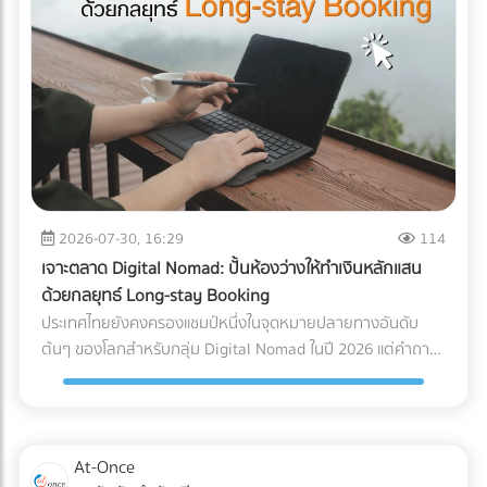
มือแพทย์ต้องเผชิญระหว่างขนส่ง การใช้รถบรรทุกธรรมดาเพื่อ
ขนส่งอุปกรณ์ที่เปราะบาง ถือเป็นการรับความเสี่ยงที่ได้ไม่คุ้มเสีย
นี่คือ 3 ปัญหาหลักที่มักทำให้อุปกรณ์พังจากภายใน: แรงสั่น
สะเทือน (Vibration & Micro-shocks): เลนส์ เลเซอร์ และ
เซนเซอร์ภายในอุปกรณ์มีความเปราะบางสูงมาก แรงสั่นสะเทือน
จากพื้นถนนที่ไม่ราบเรียบสม่ำเสมอ สามารถทำให้แผงวงจรหลวม
หรือระบบเซนเซอร์รวนได้โดยที่ภายนอกยังดูปกติสมบูรณ์ การ
เปลี่ยนแปลงอุณหภูมิและความชื้น (Temperature & Humidity
Excursions): อุปกรณ์อิเล็กทรอนิกส์ทางการแพทย์หลายชนิดมี
2026-07-30, 16:29
114
ข้อกำหนดเรื่องอุณหภูมิที่ชัดเจน การอยู่ในตู้ขนส่งที่ร้อนอบอ้า
เจาะตลาด Digital Nomad: ปั้นห้องว่างให้ทำเงินหลักแสน
วนานๆ หรือเจอความชื้นสูง อาจทำให้เกิดสนิม คราบตะกรัน หรือ
ด้วยกลยุทธ์ Long-stay Booking
ไฟฟ้าลัดวงจรเมื่อเปิดใช้งาน การเอียงและการกระแทก (Tilt &
ประเทศไทยยังคงครองแชมป์หนึ่งในจุดหมายปลายทางอันดับ
Drop): เครื่องมือขนาดใหญ่บางชนิดถูกระบุไว้ในคู่มือวิศวกรรม
ต้นๆ ของโลกสำหรับกลุ่ม Digital Nomad ในปี 2026 แต่คำถาม
เลยว่า "ห้ามเอียงเกินกี่องศา" การใช้พนักงานยกของ (Porter)
ที่น่าสนใจคือ... ทำไมรายได้มหาศาลจากคนกลุ่มนี้ ถึงไปตกอยู่กับ
ทั่วไปที่ไม่มีความเชี่ยวชาญ อาจทำให้สารทำความเย็นรั่วไหล หรือ
คอนโดมิเนียมปล่อยเช่า หรือโฮสต์บน Airbnb มากกว่าที่จะเป็น
แกนกลไกภายในเครื่องมือเสียสมดุลไปตลอดกาล มาตรฐาน
โรงแรมหรือรีสอร์ต? สาเหตุหลักเป็นเพราะโรงแรมส่วนใหญ่ยังคง
Logistics แบบไหนที่ธุรกิจเครื่องมือแพทย์ต้องมองหา? ผู้ให้
ทำการตลาดด้วยวิธีเดิมๆ คือการพึ่งพา OTA (Online Travel
At-Once
บริการขนส่ง (3PL) ระดับพรีเมียมที่จะมาดูแลสินค้าหลักล้านของ
Agencies) และขายห้องพักแบบ "รายวัน" ซึ่งไม่ตอบโจทย์ชาว