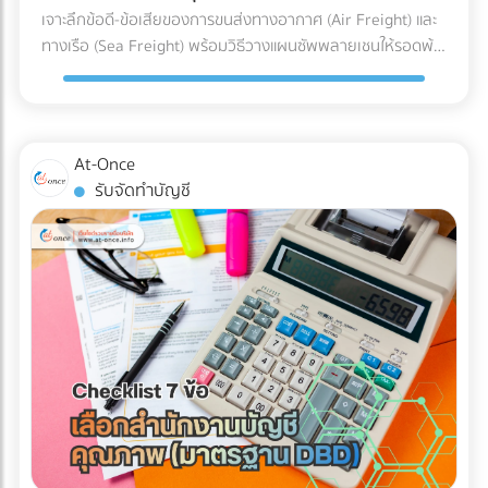
(Racking), หรือผู้ให้บริการ Logistics มืออาชีพ... ไม่ต้องเสีย
เจาะลึกข้อดี-ข้อเสียของการขนส่งทางอากาศ (Air Freight) และ
สมเหตุสมผล และช่วยอุดรอยรั่วของข้อมูลก่อนยื่นต่อกรม
เวลาเสิร์ชหาให้ยุ่งยาก!
ทางเรือ (Sea Freight) พร้อมวิธีวางแผนซัพพลายเชนให้รอดพ้น
สรรพากร 2. เปลี่ยนผ่านการยื่นเอกสารกระดาษ สู่ Digital Tax
ทุกวิกฤต ค้นหาพาร์ทเนอร์โลจิสติกส์ได้ที่ At-Once
อย่างไร้รอยต่อ สำนักงานบัญชียุคใหม่จะมีเครื่องมือและ
ซอฟต์แวร์ (Cloud Accounting) ที่เชื่อมต่อ API เข้ากับระบบของ
รัฐและธนาคารได้โดยตรง ช่วยลด Human Error และทำให้มั่นใจ
ว่าข้อมูลทุกเส้นทางเงินถูกส่งเข้าระบบอย่างถูกต้อง 100% 3.
At-Once
ยกระดับบทบาทสู่ "Virtual CFO" (ที่ปรึกษาทางการเงินส่วนตัว)
รับจัดทำบัญชี
บทบาทของนักบัญชีในปี 2026 ไม่ได้จบแค่การปิดงบ แต่คนเก่งๆ
จะนำ Data มาวิเคราะห์เพื่อวางแผนกลยุทธ์ ไม่ว่าจะเป็นการหา
ช่องทางใช้สิทธิประโยชน์ทางภาษีอย่างถูกต้อง การประเมินผลกระ
ทบจากภาษีคาร์บอน (Carbon Tax) ไปจนถึงการจัดทำงบการเงิน
ให้พร้อมสำหรับการสเกลธุรกิจ บทสรุป: AI ไม่ได้ถูกสร้างมาเพื่อ
จับผิดคนทำถูก แต่สร้างมาเพื่อหา "ความย้อนแย้งของ Data"
ดังนั้น ตราบใดที่งบการเงินและเอกสารทางภาษีของคุณ
สอดคล้องกับความเป็นจริง AI ของสรรพากรก็ไม่ใช่เรื่องที่น่า
กลัวแต่อย่างใด ไม่แพ้คู่แข่ง ไม่พลาดเรื่องภาษี!