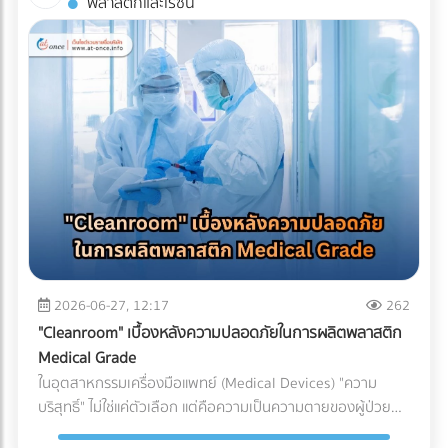
พลาสติกและเรซิน
แข็ง นี่คือทางออกที่แบรนด์ชั้นนำระดับโลกกำลังปรับใช้: 1. เปลี่ยน
บังคับที่ซับซ้อน การพยายามประหยัดงบหลักพันในการจ้างผู้
ควรลงทุนกับการทำ ระบบกันซึม (Waterproofing System) ที่มี
ผ่านสู่ Mono-material PE (พลาสติกชนิดเดียวที่เกิดมาเพื่อ
เชี่ยวชาญ อาจนำไปสู่ "ต้นทุนแฝงและค่าปรับหลักล้าน" ที่สามารถ
คุณภาพ โดยประเภทที่นิยมใช้สำหรับดาดฟ้ามีดังนี้: อะคริลิกกัน
ความเย็น) วงการอุตสาหกรรมอาหารแช่แข็งในปี 2026 กำลังมุ่ง
ทำให้ธุรกิจสะดุดจนถึงขั้นวิกฤตได้ นี่คือบทเรียนราคาแพงและ
ซึม (Acrylic Waterproof): เหมาะสำหรับดาดฟ้าทั่วไปที่มีการ
หน้าไปที่โครงสร้าง Mono-material PE (Polyethylene) คือการ
ความเสี่ยงระดับโครงสร้าง ที่ธุรกิจต้องแบกรับเมื่อตัดสินใจ
สัญจรไม่หนักมาก มีความยืดหยุ่น ทนทานต่อรังสียูวี และช่วย
ใช้พลาสติกตระกูล PE ทั้งหมดมาทำเป็นถุง เนื่องจาก PE มีจุด
จัดการเอกสารและพิกัดศุลกากรด้วยตัวเอง 3 สิ่งที่ไม่อยากให้เกิด
สะท้อนความร้อนได้ดี โพลียูรีเทนกันซึม (PU Waterproof): เหมาะ
เด่นเรื่องการทนความเย็นจัดได้ดี ไม่กรอบแตก และที่สำคัญคือ
เมื่อการจัดการเอกสารศุลกากรผิดพลาด 1. การสำแดง "พิกัด
สำหรับพื้นที่ที่มีน้ำขัง หรือดาดฟ้าที่ต้องการปูพื้นกระเบื้อง/ไม้
สามารถนำไปรีไซเคิลเข้าสู่ระบบเศรษฐกิจหมุนเวียน (Circular
ศุลกากร (HS Code)" ผิดพลาด HS Code (Harmonized
เทียมทับ มีความยืดหยุ่นสูงมาก ทนต่อรอยแตกร้าวของอาคารได้
Economy) ได้ 100% ตอบโจทย์กฎหมายต่างประเทศได้ทันที 2.
System Code) คือรหัสตัวเลขสากลที่ใช้แยกประเภทสินค้าทั่วโลก
ดีเยี่ยม ป้องกันน้ำซึมผ่านได้ 100% บทสรุป การรีโนเวทดาดฟ้าให้
ใช้เทคโนโลยี MDO-PE อัปเกรดความเหนียวและป้องกันรอยเจาะ
ซึ่งรหัสนี้จะเป็นตัวกำหนดอัตราภาษีนำเข้า-ส่งออกที่ธุรกิจต้อง
เป็น Rooftop ที่สวยงามและสร้างกำไรให้ธุรกิจ เป็นไอเดียที่ยอด
ทะลุ เพื่อแก้ปัญหาเรื่องความแข็งแรง โรงงานบรรจุภัณฑ์ยุคใหม่จะ
จ่าย การตีความ HS Code ไม่ใช่เรื่องตรงไปตรงมา สินค้าหนึ่งชิ้น
เยี่ยม แต่รากฐานที่สำคัญที่สุดของความสวยงามนั้นคือ "ความ
ใช้เทคโนโลยี MDO (Machine Direction Orientation) ในการยืด
อาจเข้าข่ายพิกัดได้หลายหมวดหมู่ขึ้นอยู่กับวัสดุหรือการใช้งาน
ปลอดภัยและโครงสร้างที่ปกป้องอาคารได้" การให้ความสำคัญกับ
ฟิล์ม PE ให้มีความแข็งแรง แกร่งขึ้น และทนต่อการเจาะทะลุ
(เช่น ชิ้นส่วนพลาสติกทั่วไป vs. ชิ้นส่วนพลาสติกสำหรับเครื่อง
ระบบกันซึม ตั้งแต่ขั้นตอนแรกของการออกแบบ คือการปกป้อง
(Puncture Resistance) จากมุมแหลมของอาหารแช่แข็ง เช่น
มือแพทย์) หากระบุพิกัดผิด (สำแดงภาษีต่ำกว่าความเป็นจริง): แม้
2026-06-27, 12:17
262
เงินลงทุนก้อนใหญ่ของคุณ ให้คุณดำเนินธุรกิจได้อย่างสบายใจ
กระดูกหมู กุ้ง หรือเกล็ดน้ำแข็งได้ดีเทียบเท่าการใช้ไนลอนแบบ
จะเกิดจากความไม่รู้ แต่ในมุมของศุลกากรจะถือเป็นการ "หลีก
ไม่ต้องหวาดผวาทุกครั้งที่เมฆฝนตั้งเค้ามาอีกต่อไป
"Cleanroom" เบื้องหลังความปลอดภัยในการผลิตพลาสติก
ดั้งเดิม 3. กลยุทธ์ Downgauging (รีดความหนา ลดต้นทุน ลด
เลี่ยงภาษี" ธุรกิจอาจโดนกักตู้สินค้า (Customs Hold) โดนยึด
Medical Grade
คาร์บอน) แนวทางรักษ์โลกที่โรงงานทำได้ทันทีโดยไม่ต้องเสี่ยง
ของ และถูกเรียกเก็บภาษีย้อนหลังพร้อมค่าปรับที่สูงกว่ามูลค่า
ในอุตสาหกรรมเครื่องมือแพทย์ (Medical Devices) "ความ
เปลี่ยนวัสดุ คือการลดความหนาของฟิล์ม (Downgauging) การ
สินค้าหลายเท่าตัว ซึ่งศุลกากรมีสิทธิ์ตรวจสอบย้อนหลังได้สูงสุด
บริสุทธิ์" ไม่ใช่แค่ตัวเลือก แต่คือความเป็นความตายของผู้ป่วย
ใช้เม็ดพลาสติกเกรดพิเศษช่วยให้โรงงานผลิตฟิล์มที่บางลง (เช่น
ถึง 10 ปี หากระบุพิกัดผิด (สำแดงภาษีสูงเกินจริง): ธุรกิจจะต้อง
แม้ว่านักวิศวกรรมวัสดุจะสามารถคิดค้นเม็ดพลาสติกเกรด
ลดจาก 100 ไมครอน เหลือ 80 ไมครอน) แต่ยังคงความเหนียว
จ่ายภาษีแพงกว่าที่ควรจะเป็น ทำให้ต้นทุนสินค้าสูงขึ้นและสูญเสีย