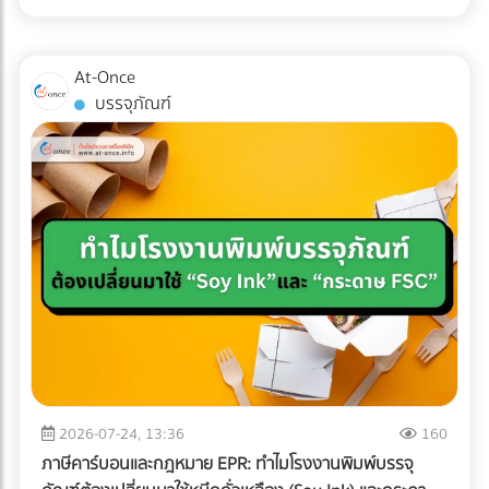
จะลดราคาห้องพักเพื่อแข่งกับอพาร์ตเมนต์ ให้คุณเพิ่มมูลค่า
time Cross-checking) การแต่งบัญชี หรือหลบเลี่ยงภาษีด้วยวิธี
ทำไมถึงควรลงทุนใน Specialized Logistics? ผู้บริหารหลาย
(Value-added) เข้าไปในห้องพัก เช่น เพิ่มหน้าจอ Monitor 27
เดิมๆ กลายเป็นความเสี่ยงระดับวิกฤตที่อาจทำให้บริษัทโดนภาษี
ท่านอาจกังวลเรื่องต้นทุน เพราะการจ้าง Premium Freight
นิ้ว และเก้าอี้เพื่อสุขภาพ (Ergonomic Chair) การลงทุนซื้อ
ย้อนหลังจนล้มละลายได้ หากธุรกิจของคุณยังมีพฤติกรรม
ย่อมมีราคาสูงกว่าขนส่งทั่วไปประมาณ 20-30% แต่ในมุมมอง
At-Once
อุปกรณ์เหล่านี้เพียงหลักพัน สามารถนำมาตั้งเป็นแพ็กเกจ "Pro
ทางการเงินแบบนี้อยู่ นี่คือ 5 สัญญาณอันตรายที่ AI ของ
ของการบริหารความเสี่ยง (Risk Management) การลงทุนตรง
บรรจุภัณฑ์
Nomad" ที่ชาร์จราคาเพิ่มได้เดือนละหลายพันบาท แถมยังเป็น
สรรพากรจะจัดว่าบริษัทคุณเป็น "กลุ่มเสี่ยงสูง (High Risk)"
นี้ "คุ้มค่ามหาศาล" เมื่อเทียบกับสิ่งที่คุณต้องเสียหากเกิดข้อผิด
สเปกที่ดึงดูดใจชาว Remote Worker ขั้นสุด 3. ยิงโฆษณาแบบ
ทันที: 1. ข้อมูล e-Tax ไม่ตรงกับ Statement ธนาคาร AI
พลาด เช่น ค่าซ่อมแซมอะไหล่หลักแสน, ค่าเสียโอกาสจากการ
เจาะจงเป้าหมาย (Precision Targeting Ads) เลิกหว่านโฆษณา
สามารถดึงข้อมูลความเคลื่อนไหวของบัญชีธนาคาร (ที่เข้าเกณฑ์
เลื่อนวันเปิดคลินิก, ค่าปรับจากโรงพยาบาล หรือแม้แต่การถูก
กว้างๆ แล้วหันมาใช้กลยุทธ์ยิงแอด (Digital Ads) เจาะกลุ่มคน
รายงาน) มาจับคู่กับรายได้ที่คุณสำแดงผ่านระบบ e-Tax Invoice
บริษัทประกันปฏิเสธความคุ้มครองเพราะใช้ระบบขนส่งที่ไม่ได้
ต่างชาติที่ทำงานออนไลน์ เช่น ค้นหาผู้ที่สนใจ "Work from
และ e-Withholding Tax หากมีเงินโอนเข้าบัญชีบริษัทจำนวนมาก
มาตรฐาน การเลือกใช้บริการขนส่งเฉพาะทางจึงเปรียบเสมือน
Thailand", "Digital Nomad Visa Thailand" หรือทำ
แต่ยอดขายที่แจ้งเสียภาษีกลับต่ำเตี้ยเรี่ยดิน ระบบจะตีธงแดงทันที
การซื้อ "ความสบายใจ" และ "ความมั่นคง" ให้กับธุรกิจของคุณ
Retargeting ไปยังกลุ่มที่เคยเข้ามาดูเว็บไซต์ของคุณแต่ยังไม่
2. ขาดทุนสะสมติดต่อกัน... แต่เจ้าของรวยขึ้น บริษัทแจ้งงบการ
ครับ ???? อุปกรณ์การแพทย์ของคุณมีมูลค่าสูงเกินกว่าจะฝากไว้
ตัดสินใจจอง อย่าปล่อยให้โอกาสหลุดลอยไป... ให้ At-once ช่วย
เงินว่า "ขาดทุน" หรือ "กำไรน้อยมาก" ต่อเนื่อง 3-5 ปี แต่
กับใครก็ได้ การหาบริษัท Logistics (3PL) ที่มีรถขนส่งแบบ Air-
คุณหาทีมที่ใช่! การปรับเปลี่ยนโครงสร้างราคา สร้าง Landing
กรรมการบริษัทกลับมีการซื้อทรัพย์สินขนาดใหญ่ เช่น รถสปอร์ต
Ride Suspension พร้อมทีมงานที่ผ่านการอบรมมาตรฐาน
Page ที่มี Conversion Rate สูง และการยิงโฆษณาเจาะตลาด
อสังหาริมทรัพย์ หรือมีการโอนเงินออกไปยังบัญชีส่วนตัวบ่อย
White Glove Service ไม่ใช่เรื่องง่ายและต้องใช้เวลาในการตรวจ
ต่างชาติ ต้องอาศัยความเชี่ยวชาญเฉพาะทาง หากทีม In-house
ครั้ง AI จะประเมินว่านี่คือการโยกเงินบริษัท (Siphoning) หรือการ
สอบประวัติอย่างละเอียด ลดความเสี่ยงและประหยัดเวลาของฝ่าย
ของโรงแรมคุณมีงานล้นมืออยู่แล้ว การใช้บริการ Outsource คือ
ปกปิดรายได้ 3. สินค้าคงเหลือ (Inventory) ในงบ ไม่สอดคล้อง
จัดซื้อ ด้วยการค้นหาและเปรียบเทียบบริษัทขนส่งเฉพาะทาง
ทางออกที่รวดเร็วและคุ้มค่าที่สุด อย่าปล่อยให้ห้องพักต้องว่าง
กับความเป็นจริง นี่คือจุดตายของธุรกิจซื้อมาขายไป หากยอด
2026-07-24, 13:36
160
สำหรับเครื่องมือแพทย์ (Healthcare Logistics) ที่ได้มาตรฐาน
เปล่าในช่วง Low Season! ยกระดับการตลาดโรงแรมของคุณวัน
ขายของคุณน้อย แต่การสั่งซื้อวัตถุดิบหรือนำเข้าสินค้ามีปริมาณ
สากล ได้ฟรีที่ At-once แพลตฟอร์มรวบรวมธุรกิจ B2B ชั้นนำ
ภาษีคาร์บอนและกฎหมาย EPR: ทำไมโรงงานพิมพ์บรรจุ
นี้ เข้ามาค้นหาพาร์ทเนอร์ที่เชี่ยวชาญบน At-once แพลตฟอร์ม
มหาศาลจน "สต็อกบวม" ผิดปกติ สรรพากรจะตั้งข้อสงสัยว่า
ของประเทศไทย