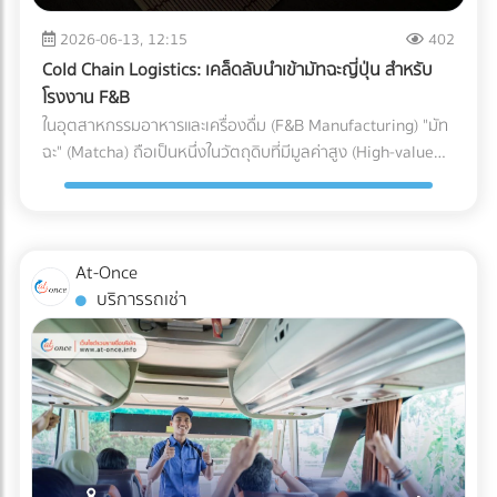
สายพานการผลิต เสียเวลาถอดประกอบใหม่ และสูญเสียต้นทุน
ความชื้นและอุณหภูมิ หากสภาพแวดล้อมแกว่งไปมา อาจส่งผล
ค่าแรงของพนักงานไปอย่างเปล่าประโยชน์ (Downtime Cost) 2.
2026-06-13, 12:15
402
ต่อขนาด (Dimension) และความแข็งแรงของชิ้นงาน
ค่าใช้จ่ายในการเคลมสินค้าและชื่อเสียงที่เสียไป (Warranty
Cold Chain Logistics: เคล็ดลับนำเข้ามัทฉะญี่ปุ่น สำหรับ
Cleanroom จะช่วยรักษาสภาพแวดล้อมให้คงที่ ทำให้ชิ้นส่วน
Claims & Reputation) "ความทนทาน" คือหัวใจของเครื่องปรับ
โรงงาน F&B
พลาสติกทุกชิ้นที่ถูกฉีดออกมามีขนาดที่แม่นยำ (Precision) ตาม
อากาศ ชิ้นส่วนอย่าง Accumulator ทำหน้าที่สำคัญในการดักจับ
ในอุตสาหกรรมอาหารและเครื่องดื่ม (F&B Manufacturing) "มัท
ที่วิศวกรออกแบบไว้ การบรรจุภัณฑ์ (Packaging): ขั้นตอนชี้ชะตา
ของเหลวไม่ให้ไหลกลับเข้าไปทำลายคอมเพรสเซอร์ หาก
ฉะ" (Matcha) ถือเป็นหนึ่งในวัตถุดิบที่มีมูลค่าสูง (High-value
ภายใน Cleanroom จุดบอดที่หลายคนมักมองข้ามคือ
Accumulator เกิดสนิมทะลุ หรือดักของเหลวไม่ได้
Ingredient) และได้รับความนิยมอย่างต่อเนื่อง แต่ในขณะเดียวกัน
กระบวนการบรรจุ แม้ชิ้นส่วนพลาสติกจะถูกผลิตออกมาอย่าง
คอมเพรสเซอร์จะพังก่อนหมดอายุการใช้งานทันที ต้นทุนในการ
มัทฉะก็เป็นวัตถุดิบที่ปราบเซียนที่สุดชนิดหนึ่ง เนื่องจากความ
สะอาดหมดจดเพียงใด แต่หากนำมาบรรจุใส่ถุงหรือกล่องใน
ส่งช่างไปซ่อมบำรุงหน้างาน (After-sales Service) และการเสีย
เปราะบางและไวต่อสภาพแวดล้อม สำหรับโรงงานผู้ผลิต การนำ
สภาพแวดล้อมเปิดธรรมดา ชิ้นงานนั้นก็จะเกิดการปนเปื้อนทันที
ชื่อเสียงของแบรนด์ เป็นต้นทุนแฝงที่แพงกว่าส่วนต่างค่าอะไหล่
เข้ามัทฉะเกรดพรีเมียมจากประเทศญี่ปุ่นมายังประเทศไทย ไม่ใช่แค่
ในโรงงานมาตรฐาน การนำชิ้นส่วนพลาสติกออกจากแม่พิมพ์
At-Once
หลายร้อยเท่า 3. ต้นทุนจากการไม่ผ่านมาตรฐานสากล
การขนส่งผงชาใส่ตู้คอนเทนเนอร์แล้วจบไป เพราะหากขาดการ
(Demolding), การประกอบชิ้นส่วน (Assembly), และ การซีล
บริการรถเช่า
(Compliance Risks) ในปี 2026 ทั่วโลกหันมาใช้น้ำยาแอร์รักษ์
บริหารจัดการซัพพลายเชนที่ถูกต้อง สิ่งที่ส่งมาถึงหน้าโรงงาน
บรรจุภัณฑ์ (Sealing) จะต้องดำเนินการให้เสร็จสิ้นภายใน
โลก (Eco-Friendly Refrigerants) ซึ่งมักจะมีแรงดันสูงกว่า
อาจกลายเป็นเพียง "ผงชาสีหม่น" ที่สูญเสียทั้งเอกลักษณ์และ
Cleanroom ทั้งหมด บรรจุภัณฑ์ที่ใช้มักเป็นถุงฟอยล์หรือถุง
น้ำยาแอร์ยุคเก่า ชิ้นส่วนราคาถูกอาจไม่ได้ถูกออกแบบมาเพื่อ
มูลค่า กุญแจสำคัญที่อยู่เบื้องหลังการคงสภาพความสดใหม่ สี
Tyvek ที่ได้มาตรฐานการแพทย์ เมื่อซีลปิดผนึกเรียบร้อยแล้ว จึง
รองรับสเปกใหม่นี้ ทำให้ไม่ผ่านมาตรฐานความปลอดภัย
เขียวสว่าง และกลิ่นอูมามิของมัทฉะไว้ได้อย่างสมบูรณ์แบบ คือ
จะสามารถนำชิ้นงานนั้นออกจาก Cleanroom สู่คลังสินค้าปกติ
นอกจากนี้ หากซัพพลายเออร์ต้นทางไม่มีระบบจัดการสิ่ง
ระบบขนส่งที่เรียกว่า Cold Chain Logistics (ระบบห่วงโซ่ความ
ได้ บทสรุป: ความมั่นใจที่ส่งต่อถึงมือผู้ป่วย การลงทุนสร้างและ
แวดล้อมที่ดี โรงงานก็อาจเผชิญความยากลำบากในการขอใบรับ
เย็น) ทำไม "มัทฉะ" ถึงต้องการการดูแลระดับพิเศษ? ก่อนจะเข้าใจ
บำรุงรักษา Cleanroom มีต้นทุนที่สูงมาก ทั้งค่าระบบปรับอากาศ
รองสากลเพื่อส่งออกสินค้าไปต่างประเทศ บทสรุป: การเปลี่ยน
ความสำคัญของการขนส่ง ต้องเข้าใจธรรมชาติของผงมัทฉะ
ค่าชุดป้องกัน (Gowning) และการตรวจสอบมาตรฐานประจำปี แต่
มุมมองจาก "ราคา" สู่ "ความคุ้มค่า" แบรนด์ผู้ผลิตเครื่องปรับ