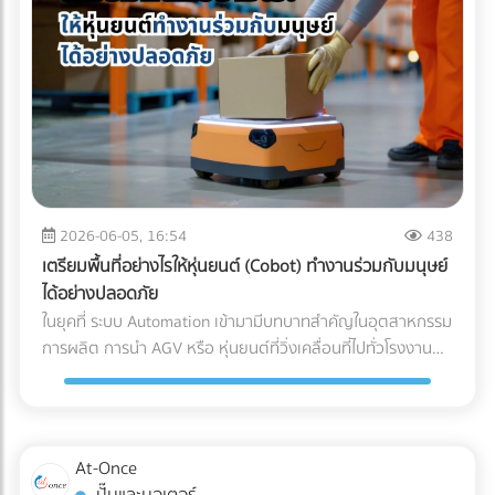
จะต่ำกว่า 15°C หรือในบางเกรดอาจติดลบ) 2. Transit (ระหว่าง
ชัดเจน เช่น มีการอบรมสัมมนา หรือทำกิจกรรม CSR ที่เป็น
การเดินทาง): การขนส่งทางเรือ (Ocean Freight) จากญี่ปุ่นมา
ประโยชน์ต่อสังคม เป็นสิทธิประโยชน์ที่พนักงานทุกคนเข้าถึงได้:
ไทยใช้เวลาประมาณ 10-14 วัน หากใช้ตู้คอนเทนเนอร์ปกติ (Dry
ต้องเป็นการจัดเลี้ยงหรือสวัสดิการที่ให้สิทธิพนักงานทุกคนอย่าง
Container) อุณหภูมิภายในตู้อาจพุ่งสูงถึง 50-60°C ในตอน
เท่าเทียม ไม่เลือกปฏิบัติเฉพาะกลุ่ม มีหลักฐานการจ่ายเงินที่ถูก
กลางวัน ซึ่งจะอบผงมัทฉะจนเสื่อมสภาพทั้งหมด ธุรกิจ B2B จึง
ต้อง: ต้องมีใบกำกับภาษี/ใบเสร็จรับเงินที่ระบุชื่อบริษัทของคุณ
ต้องเลือกใช้ ตู้คอนเทนเนอร์ควบคุมอุณหภูมิ (Reefer
อย่างครบถ้วน 3 เทคนิคเช่ารถทัวร์เหมาคันให้ "ประหยัดงบ" และ
Container) ที่สามารถตั้งค่าอุณหภูมิให้คงที่ตลอดการเดินทาง
ถูกต้องตามกฎหมาย การประเมินจำนวนคนและประเภทรถ
ฝ่ามหาสมุทร 3. Destination (ปลายทางที่ไทย): เมื่อสินค้าถึง
(Capacity Planning): เลือกรถให้พอดีกับจำนวนคน เช่น
ท่าเรือประเทศไทย ความท้าทายคือ "อุณหภูมิภายนอกที่ร้อนจัด"
พนักงาน 20 คน ควรเลือกมินิบัสแทนรถบัสขนาด 40 ที่นั่ง เพื่อ
2026-06-05, 16:54
438
กระบวนการเคลียร์สินค้าทางศุลกากร (Customs Clearance)
ลดค่าใช้จ่ายส่วนเกิน การคำนวณเส้นทางและจุดแวะพัก: วางแผน
เตรียมพื้นที่อย่างไรให้หุ่นยนต์ (Cobot) ทำงานร่วมกับมนุษย์
ต้องทำอย่างรวดเร็ว และขนถ่ายสินค้าขึ้นรถบรรทุกห้องเย็น
เส้นทางให้ชัดเจนเพื่อหลีกเลี่ยงการวิ่งรถอ้อม ซึ่งจะช่วยลดต้นทุน
ได้อย่างปลอดภัย
(Refrigerated Truck) ทันที เพื่อนำไปจัดเก็บในคลังสินค้าปรับ
ค่าน้ำมันและค่าล่วงเวลา (OT) ของคนขับรถ เลือกบริษัทรถเช่าที่
ในยุคที่ ระบบ Automation เข้ามามีบทบาทสำคัญในอุตสาหกรรม
อากาศของโรงงาน รอการเบิกจ่ายเข้าสู่สายพานการผลิตต่อไป
จดทะเบียนนิติบุคคล: ข้อนี้สำคัญที่สุด! เพื่อให้สามารถออก ใบ
การผลิต การนำ AGV หรือ หุ่นยนต์ที่วิ่งเคลื่อนที่ไปทั่วโรงงาน
ผลตอบแทนของการลงทุนใน Cold Chain สำหรับโรงงาน F&B
กำกับภาษีค่าเช่ารถ และทำเอกสารหัก ณ ที่จ่ายได้อย่างถูกต้อง
เข้ามาใช้งาน แต่คำถามที่วิศวกรและผู้จัดการโรงงานต้องตอบให้
หลายองค์กรอาจมองว่าค่าใช้จ่ายในระบบ Cold Chain Logistics
ตามกฎหมาย เช็กลิสต์เอกสารที่ HR และจัดซื้อต้องเตรียมให้ฝ่าย
ได้คือ... เราจะ วิธีเตรียมพื้นที่สำหรับ AGV อย่างไร เพื่อให้ ความ
นั้นสูงกว่าการขนส่งปกติ 20-30% แต่หากประเมินถึง ความคุ้มค่า
บัญชี: ใบเสนอราคา ใบกำกับภาษี เอกสารหัก ณ ที่จ่าย รายชื่อ
ปลอดภัยในโรงงาน อยู่ในระดับสูงสุด และมนุษย์สามารถทำงาน
รวม (Total Cost of Ownership) การลงทุนนี้คือการป้องกัน
พนักงานที่เข้าร่วม กำหนดการเดินทาง กำลังมองหาบริษัทรถเช่า
ร่วมกันได้อย่างไร้กังวล? 4 สิ่งที่โรงงานต้องเตรียม เมื่อเปลี่ยน
ความเสี่ยงที่คุ้มค่า: ลดอัตราของเสีย (Zero False Reject):
At-Once
เหมาคันสำหรับทริปต่อไปอยู่หรือเปล่า? เปรียบเทียบราคาและ
มาใช้ระบบรถลำเลียงอัตโนมัติ (AGV) การนำรถลำเลียงสินค้า
ป้องกันปัญหาสินค้าไม่ได้สเปก (Out of Spec) เมื่อมาถึงโรงงาน