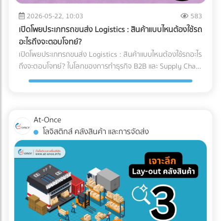
ตรวจจับสิ่งแปลกปลอมความหนาแน่นต่ำ: AI ช่วยให้เครื่องสแกน
แพลตฟอร์มรวมธุรกิจ B2B อันดับหนึ่งของไทย
x-ray ตรวจจับพลาสติกบาง, ยาง, หรือกระดูกอ่อนในเนื้อสัตว์
2026-05-22, 10:03
583
ซึ่งเป็นสิ่งที่รังสี X-ray แบบเดิมมักจะมองข้าม 2. ตรวจสอบบรรจุ
เปิดโพยประเภทรถขนส่ง Logistics : สินค้าแบบไหนต้องใช้รถ
ภัณฑ์และน้ำหนักในขั้นตอนเดียว: เครื่อง X-ray ยุคใหม่สามารถ
อะไรถึงจะตอบโจทย์?
ตรวจสอบรอยซีลรั่ว สินค้าแหว่งหาย และเช็กน้ำหนักรวมไปพร้อม
เปิดโพยประเภทรถขนส่ง Logistics : สินค้าแบบไหนต้องใช้รถอะไร
กับการหาสิ่งแปลกปลอมในเสี้ยววินาที 3. Data Analytics &
ถึงจะตอบโจทย์? ในโลกของการทำธุรกิจ B2B และ Supply Chain
Cloud Monitoring: เชื่อมต่อข้อมูลขึ้น Cloud แบบ Real-time
การขนส่งสินค้าไม่ใช่แค่การนำของจากจุด A ไปส่งที่จุด B แต่คือ
ทำให้ผู้จัดการโรงงานรู้ได้ทันทีว่าของเสียเกิดจากไลน์ผลิตไหน
การต่อสู้กับ "ต้นทุนแฝง" และ "ความปลอดภัยของสินค้า" หลาย
เพื่อแก้ไขปัญหาได้ตรงจุด การอัปเกรดมาใช้เครื่อง X-ray AI จะ
ครั้งที่ฝ่ายจัดซื้อหรือผู้ประกอบการเลือกจ้างรถขนส่งขนาดใหญ่
ช่วยให้โรงงาน วิธีลด False Reject โรงงานอาหาร ได้อย่างเป็น
เกินความจำเป็นเพราะเผื่อเหลือเผื่อขาด จนทำให้ค่าใช้จ่ายบาน
At-Once
รูปธรรม และผ่านมาตรฐานระดับโลกอย่าง HACCP, GMP หรือ
ปลาย หรือบางครั้งเลือกใช้รถผิดประเภทจนสินค้าเสียหายระหว่าง
โลจิสติกส์ คลังสินค้า และการจัดส่ง
BRC ได้ง่ายขึ้น ต้องการอัปเกรดเทคโนโลยีตรวจสอบคุณภาพใน
ทาง (เช่น โดนฝนสาด หรืออุณหภูมิเปลี่ยน) บทความนี้จะพาคุณ
โรงงานอาหาร? ค้นหาตัวแทนจำหน่ายเครื่องจักร และผู้ให้บริการ
ไปกางโพย ประเภทรถขนส่ง Logistics เพื่อให้คุณจับคู่สินค้ากับ
ระบบ Inspection Systems ระดับอุตสาหกรรม ที่ At-Once
ยานพาหนะได้อย่างถูกต้อง คุ้มค่า และตอบโจทย์ธุรกิจมากที่สุด
ทำไมฝ่ายจัดซื้อต้องซีเรียสเรื่อง "ประเภทรถขนส่ง"? การตัดสินใจ
เลือกรถขนส่งมีผลโดยตรงต่อกำไร (Profit Margin) ของบริษัท
เพราะรถแต่ละประเภทมีข้อจำกัดทางกฎหมายและลักษณะทาง
กายภาพที่ต่างกัน: กฎหมายน้ำหนักบรรทุก: รถแต่ละคันถูกจำกัด
น้ำหนักไม่ให้เกินมาตรฐาน หากฝ่าฝืน บริษัทของคุณอาจโดนค่า