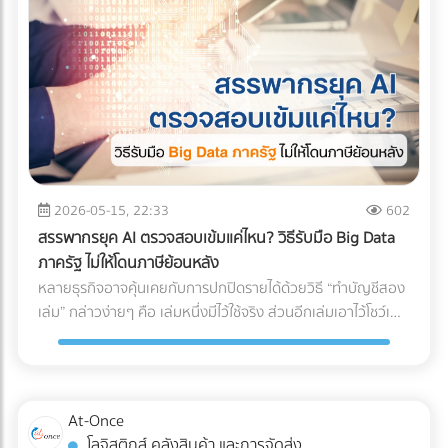
(Pallet) แล้วใช้โฟล์คลิฟต์ยกขึ้นได้อย่างเป็นระบบ ✅ สินค้าที่ตอบ
เข้าใจก่อนว่าเป้าหมายของการจัด Layout ที่ดีคือการสร้าง
โจทย์: วัสดุก่อสร้างขนาดกลาง, เครื่องใช้ไฟฟ้าขนาดใหญ่, ยาง
Workflow ที่ลื่นไหลที่สุด ตั้งแต่ของมาส่ง (Receiving) ไปจนถึง
รถยนต์, สินค้าเกษตรแปรรูป, หรือการขนย้ายเครื่องจักรโรงงาน
ของออกจากคลัง (Shipping) การออกแบบที่ดีจะช่วยคุณแก้
ขนาดกลาง 3. รถบรรทุก 10 ล้อ พี่ใหญ่แห่งวงการโลจิสติกส์ทาง
ปัญหาเหล่านี้: ลดคอขวด (Bottleneck): รถโฟล์คลิฟต์และ
บก โครงสร้างแชสซี (Chassis) แข็งแกร่ง บรรทุกน้ำหนักได้สูงสุด
พนักงานไม่ต้องรอคิว หรือวิ่งสวนทางกันในทางเดินแคบๆ เพิ่ม
ถึง 15 ตัน (ตามกฎหมายกำหนด) วิ่งทำความเร็วทางไกลข้าม
ความรวดเร็วในการเบิกจ่าย (Picking Speed): สินค้าขายดีอยู่
จังหวัดได้ดีเยี่ยม ✅ สินค้าที่ตอบโจทย์: สินค้าเกษตรกรรมล็อต
ใกล้ สินค้าเคลื่อนไหวช้าอยู่ไกล ช่วยลดระยะเวลาการเดินหาของ
ใหญ่ (ข้าวสาร, น้ำตาล), วัสดุก่อสร้างหนัก (เหล็กเส้น,
เพิ่มความปลอดภัย: ลดอุบัติเหตุระหว่างเครื่องจักรและมนุษย์
ปูนซีเมนต์), สินค้าอุตสาหกรรมหนัก, และเครื่องจักรขนาดใหญ่ 4.
เจาะลึก 3 รูปแบบ Layout คลังสินค้ายอดฮิต การเลือกรูปแบบผัง
2026-05-15, 22:33
602
รถบรรทุกควบคุมอุณหภูมิ (Cold Chain Truck) รถที่ออกแบบมา
คลังสินค้า จะขึ้นอยู่กับรูปทรงของอาคาร ลักษณะสินค้า และ
สรรพากรยุค AI ตรวจสอบเข้มแค่ไหน? วิธีรับมือ Big Data
พิเศษพร้อมเครื่องทำความเย็น สามารถปรับอุณหภูมิได้ตั้งแต่
กระแสการไหลของงาน (Flow) เป็นหลัก ดังนี้ครับ: 1. รูปแบบตัว
ภาครัฐ ไม่ให้โดนภาษีย้อนหลัง
โหมดแช่เย็น (Chilled) ไปจนถึงแช่แข็ง (Frozen) เพื่อรักษาความ
U (U-Shaped Layout) นี่คือรูปแบบที่ได้รับความนิยม "สูงที่สุด"
หลายธุรกิจอาจคุ้นเคยกับการปกปิดรายได้ด้วยวิธี “ทำบัญชีสอง
สดใหม่และคุณภาพของสินค้าตลอดเส้นทาง ✅ สินค้าที่ตอบ
ในวงการโลจิสติกส์ จุดเด่นคือจุดรับสินค้าเข้า (Receiving) และจุด
เล่ม” กล่าวง่ายๆ คือ เล่มหนึ่งมีไว้ใช้จริง ส่วนอีกเล่มเอาไว้โชว์เพื่อ
โจทย์: อาหารทะเล, เนื้อสัตว์สด, ผักผลไม้ส่งออก, ยารักษาโรค,
จ่ายสินค้าออก (Shipping) จะอยู่ฝั่งเดียวกันของอาคาร โดย
เลี่ยงการเสียภาษี แต่ปัจจุบันวิธีนี้ทำได้ยากขึ้นมากในยุคที่กรม
วัคซีน, และเครื่องสำอางบางชนิดที่ไวต่อความร้อน 5. รถหัวลาก
กระแสการทำงานจะไหลเป็นรูปตัว U ตั้งแต่การรับของ เก็บเข้าชั้น
สรรพากรตรวจสอบภาษีด้วย AI และ Big Data ที่ทำงานตลอด
/ รถเทรลเลอร์ (Trailer) รถสำหรับลากจูงที่ไม่มีกระบะบรรทุกใน
วาง หยิบสินค้า และนำไปแพ็กเพื่อจัดส่ง ข้อดี: ใช้พื้นที่ประตูและ
24 ชั่วโมง จากเดิมที่ต้องใช้ “เจ้าหน้าที่” ในการสุ่มตรวจเอกสาร
ตัว แต่ใช้สำหรับลาก "ตู้คอนเทนเนอร์" (Container) หรือหาง
ลานจอดรถร่วมกันได้คุ้มค่าที่สุด พนักงานและรถโฟล์คลิฟต์
แบบ Manual ในวันนี้ เราไม่อาจใช้วิธีเดิมในการหลีกเลี่ยงภาษีได้
พ่วงแบบเรียบ (Flatbed) ทนทานต่อการบรรทุกของที่หนักมาก
At-Once
สามารถโยกย้ายไปช่วยงานทั้งฝั่งรับและฝั่งจ่ายได้ง่าย (Cross-
อีกต่อไป เพราะระบบไม่ได้ดูแค่สิ่งที่คุณยื่น แต่ดู "สิ่งที่คนอื่นยื่น
และยาวเป็นพิเศษ ✅ สินค้าที่ตอบโจทย์: สินค้านำเข้า-ส่งออกที่
โลจิสติกส์ คลังสินค้า และการจัดส่ง
docking ทำได้สะดวก) ข้อควรระวัง: อาจเกิดความแออัดบริเวณ