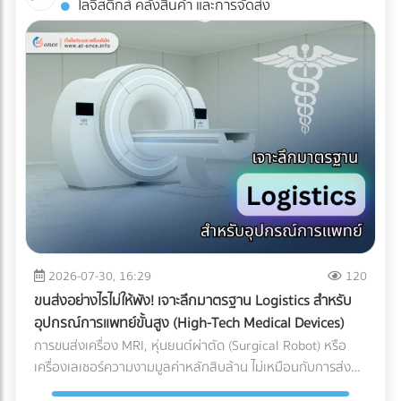
โลจิสติกส์ คลังสินค้า และการจัดส่ง
Industrial ESS ทำงานอย่างไร? ระบบนี้คือการรวมร่างกัน
AR: สัมผัสประสบการณ์ 3D โดยไม่ต้องโหลดแอปฯ ข้อเสียของ
ระหว่าง แผงโซลาร์เซลล์ (ผลิตไฟ) + อินเวอร์เตอร์แบบไฮบริด
การทำ AR ในอดีตคือลูกค้าต้องเสียเวลาดาวน์โหลด
(สลับแหล่งจ่ายไฟ) + แบตเตอรี่อุตสาหกรรม (กักเก็บไฟ) เมื่อมี
แอปพลิเคชัน (App-based AR) ซึ่งสร้างความรำคาญใจ แต่
ระบบ Industrial ESS เข้ามา โรงงานของคุณจะเสมือนมี UPS
Web-AR ทลายข้อจำกัดนั้นทิ้งไป เพียงแค่ลูกค้าใช้กล้องสมาร์ต
(เครื่องสำรองไฟ) ขนาดยักษ์คอยคุ้มกัน โดยระบบจะทำงานแบบไร้
โฟนสแกน QR Code บนโบรชัวร์ โมเดล 3D ของเครื่องจักรของ
รอยต่อ (Seamless Transition) เมื่อไฟจากการไฟฟ้าดับหรือ
คุณก็สามารถลอยขึ้นมาบนโต๊ะประชุมของพวกเขาได้ทันที! ทำไม
กระชาก ระบบจะสลับไปดึงกระแสไฟจากแบตเตอรี่มาจ่ายให้
ธุรกิจ B2B ถึงควรใช้ Web-AR ในสื่อสิ่งพิมพ์? ย่อของใหญ่ ให้มา
เครื่องจักรสำคัญ (Critical Loads) ทันทีในระดับเสี้ยววินาที ทำให้
อยู่บนโต๊ะประชุม: คุณไม่สามารถพกเครื่องจักรหนัก 2 ตันไปเสนอ
สายการผลิตเดินหน้าต่อไปได้โดยที่เครื่องจักรไม่สะดุด ทำไมปี
ขายลูกค้าได้ แต่ Web-AR ช่วยให้ลูกค้าซูมดูรายละเอียด รวมถึง
2026 ถึงเป็น "จังหวะทอง" ในการลงทุนระบบ ESS? หากย้อน
กลไกภายใน และหมุนดูสินค้าได้ 360 องศาผ่านมือถือหรือ Tablet
กลับไปช่วงปี 2021-2022 แบตเตอรี่อุตสาหกรรมยังมีราคาสูงลิ่ว
เปลี่ยนสิ่งพิมพ์ให้วัดผลได้ (Measurable ROI): โบรชัวร์ปกติเรา
จนหลายโรงงานถอดใจ แต่ในยุค 2026 เกมได้เปลี่ยนไปแล้วด้วย
ไม่รู้เลยว่าลูกค้าอ่านหน้าไหน แต่ Web-AR สามารถเก็บ Data ได้
ปัจจัยเหล่านี้: ราคาแบตเตอรี่ LFP ลดลงอย่างมีนัยสำคัญ:
ว่าลูกค้าสแกน QR Code จากพื้นที่ไหน สแกนกี่ครั้ง และใช้เวลาดู
2026-07-30, 16:29
120
เทคโนโลยีแบตเตอรี่ Lithium Iron Phosphate (LiFePO4)
โมเดล 3D นานเท่าไร สร้าง Wow Experience ทันที: ผู้บริหาร
ขนส่งอย่างไรไม่ให้พัง! เจาะลึกมาตรฐาน Logistics สำหรับ
สำหรับอุตสาหกรรม มีการผลิตในสเกลที่ใหญ่ขึ้นมาก ทำให้ราคา
B2B มีเวลาจำกัด การทำให้พวกเขา "ว้าว" ตั้งแต่ 10 วินาทีแรกที่
อุปกรณ์การแพทย์ขั้นสูง (High-Tech Medical Devices)
ต่อกิโลวัตต์-ชั่วโมง (kWh) ถูกลงกว่าอดีตเกือบ 40% แถมยังมี
เห็นสินค้า ช่วยเพิ่มโอกาสในการขอเข้าพบ (Pitching) ได้มหาศาล
การขนส่งเครื่อง MRI, หุ่นยนต์ผ่าตัด (Surgical Robot) หรือ
ความปลอดภัยสูง ไม่ติดไฟง่าย และอายุการใช้งานยาวนานกว่า
การลงทุนทำ Web-AR บนแคตตาล็อกสินค้าเพียงครั้งเดียว
เครื่องเลเซอร์ความงามมูลค่าหลักสิบล้าน ไม่เหมือนกับการส่ง
10,000 ไซเคิล (อ้างอิงจากรายงาน Bloomberg) ระบบ Peak
สามารถนำไปใช้งานซ้ำได้ทั้งในงานอีเวนต์ (Exhibition) และการ
พัสดุทั่วไป เพราะความเสียหายของเครื่องมือแพทย์ขั้นสูงเหล่านี้
Shaving หั่นค่าไฟ TOU แบบอัจฉริยะ: โรงงานส่วนใหญ่ใช้ค่าไฟ