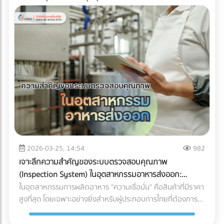
2026-03-25, 14:54
982
เจาะลึกความสำคัญของระบบตรวจสอบคุณภาพ
(Inspection System) ในอุตสาหกรรมอาหารส่งออก:
ปราการด่านสุดท้ายสู่ตลาดโลก
ในอุตสาหกรรมการผลิตอาหาร "ความเชื่อมั่น" คือสินค้าที่มีราคา
สูงที่สุด โดยเฉพาะอย่างยิ่งสำหรับผู้ประกอบการไทยที่ต้องการ
ส่งออกสินค้าไปยังตลาดต่างประเทศที่มีมาตรฐานเข้มงวดอย่าง
สหภาพยุโรป (EU), สหรัฐอเมริกา หรือญี่ปุ่น การมีรสชาติที่ดีอาจ