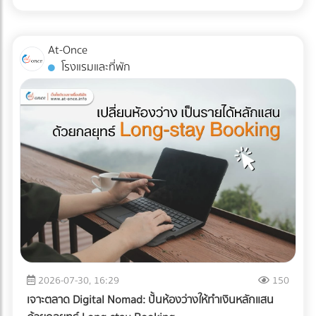
ส่ง Direct Mail ไปหาลูกค้าระดับ VIP พร้อมที่จะฉีกกฎการทำสื่อ
ไม่ได้จำกัดอยู่แค่ "รอยขีดข่วน" หรือ "ของแตกหัก" แต่อาจหมาย
แบบ TOU (Time of Use) ซึ่งช่วงบ่าย (On-Peak) ค่าไฟจะแพง
สิ่งพิมพ์แบบเดิมๆ หรือยัง? เพิ่มขีดความสามารถให้ทีมเซลส์ของ
ถึง "การตั้งค่าที่ผิดเพี้ยน (Calibration Error)" สำหรับผู้นำเข้า
มาก ระบบ AI ใน ESS จะคำนวณและปล่อยไฟจากแบตเตอรี่มาใช้
คุณด้วยสื่อนำเสนอยุคใหม่ ที่ At-once เรามีรวบรวม Digital
เครื่องมือแพทย์ คลินิก หรือโรงพยาบาล ความผิดเพี้ยนเพียง
ในช่วงเวลานี้ เพื่อกดกราฟการใช้ไฟ (Peak Demand) ลง ช่วย
At-Once
Marketing Agency และผู้เชี่ยวชาญด้านการพัฒนา Web-AR
มิลลิเมตรเดียวส่งผลโดยตรงต่อการวินิจฉัยโรคและชีวิตของผู้
ลดค่า Demand Charge ในบิลค่าไฟได้อย่างมหาศาล ปลดล็อก
โรงแรมและที่พัก
และ 3D Model ที่พร้อมเปลี่ยนโบรชัวร์ของคุณให้กลายเป็น
ป่วย หากเกิดความเสียหายระหว่างขนส่ง นอกจากประกันสินค้า
ข้อจำกัดทางกฎหมายและภาษี: ภาครัฐและ BOI มีการสนับสนุน
พนักงานขายมือทอง ค้นหาพาร์ทเนอร์ที่ใช่ได้เลยวันนี้! ที่นี่!
อาจขาดแล้ว ความน่าเชื่อถือขององค์กรก็จะลดลงทันที บทความ
สิทธิประโยชน์ทางภาษีที่ชัดเจนขึ้น สำหรับการลงทุนด้านพลังงาน
นี้จะพาคุณไปเจาะลึกความเสี่ยง และมาตรฐาน Logistics ที่ธุรกิจ
สะอาดและการจัดการพลังงาน ทำให้ระยะเวลาคืนทุนสั้นลง
เครื่องมือแพทย์ต้องรู้ในปี 2026 ครับ 3 ความเสี่ยงแฝงที่เครื่อง
ประเมินความคุ้มค่า: สรุปแล้วคุ้มทุนหรือไม่? เพื่อความเข้าใจที่
มือแพทย์ต้องเผชิญระหว่างขนส่ง การใช้รถบรรทุกธรรมดาเพื่อ
ชัดเจน ลองดูตารางเปรียบเทียบระหว่างระบบเดิมกับระบบใหม่
ขนส่งอุปกรณ์ที่เปราะบาง ถือเป็นการรับความเสี่ยงที่ได้ไม่คุ้มเสีย
ครับ คำตอบคือ: "คุ้มค่าอย่างแน่นอน" หากโรงงานของคุณจัด
นี่คือ 3 ปัญหาหลักที่มักทำให้อุปกรณ์พังจากภายใน: แรงสั่น
อยู่ในกลุ่มที่มูลค่าความเสียหายจากไฟดับ 1 ครั้ง มีมูลค่าสูง (เช่น
สะเทือน (Vibration & Micro-shocks): เลนส์ เลเซอร์ และ
โรงงานพลาสติก, เซมิคอนดักเตอร์, อาหารแช่แข็ง, ยาและ
เซนเซอร์ภายในอุปกรณ์มีความเปราะบางสูงมาก แรงสั่นสะเทือน
เวชภัณฑ์) การมีระบบ Industrial ESS จะเปรียบเสมือนการซื้อ
จากพื้นถนนที่ไม่ราบเรียบสม่ำเสมอ สามารถทำให้แผงวงจรหลวม
"ประกันภัยความเสี่ยงทางธุรกิจ" ที่แถมโบนัสเป็นการช่วยหั่นค่าไฟ
หรือระบบเซนเซอร์รวนได้โดยที่ภายนอกยังดูปกติสมบูรณ์ การ
ในทุกๆ เดือน ยกระดับโรงงานสู่ความยั่งยืนแบบไม่มีสะดุด ในปี
เปลี่ยนแปลงอุณหภูมิและความชื้น (Temperature & Humidity
2026 การติดตั้ง Solar Cell สำหรับธุรกิจ B2B ไม่ได้จบแค่เรื่อง
Excursions): อุปกรณ์อิเล็กทรอนิกส์ทางการแพทย์หลายชนิดมี
2026-07-30, 16:29
150
การลดค่าไฟ แต่คือการบริหารความเสี่ยง (Risk Management)
ข้อกำหนดเรื่องอุณหภูมิที่ชัดเจน การอยู่ในตู้ขนส่งที่ร้อนอบอ้า
และตอบรับกระแสลดคาร์บอน (ESG/Carbon Footprint) เพื่อ
เจาะตลาด Digital Nomad: ปั้นห้องว่างให้ทำเงินหลักแสน
วนานๆ หรือเจอความชื้นสูง อาจทำให้เกิดสนิม คราบตะกรัน หรือ
รักษาความสามารถในการแข่งขันบนเวทีโลก การออกแบบระบบ