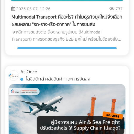
หลักของ AI ทันที วิธีแก้: ลงบันทึกรายได้และค่าใช้จ่ายทุกรายการ
ซื้อคุมงบประมาณ Logistics ได้อย่างมีประสิทธิภาพ กำลัง
ขนาดใหญ่, ธุรกิจที่มีปริมาณการเข้า-ออกของสินค้ามหาศาล
ตามความเป็นจริง นอกจากจะปลอดภัยจากสรรพากรแล้ว งบ
2026-05-07, 12:26
737
วางแผนขนส่งสินค้าล็อตใหญ่อยู่ใช่ไหม? ไม่ต้องเสียเวลาโทรเช็
(High-volume), หรือสินค้าที่มีน้ำหนักมาก/ชิ้นใหญ่ที่เคลื่อนย้าย
การเงินที่สะท้อนกำไรที่แท้จริง ยังช่วยให้ธุรกิจกู้ขอสินเชื่อกับ
กราคาหลายที่ให้วุ่นวาย! ค้นหาและเปรียบเทียบ บริษัทขนส่ง
Multimodal Transport คืออะไร? ทำไมธุรกิจยุคใหม่จึงเลือก
ยาก 3. รูปแบบตัว L (L-Shaped Layout) ผังคลังสินค้าแบบตัว
ธนาคาร หรือดึงดูดนักลงทุนได้ง่ายขึ้นด้วย 2. ปรับตัวเข้าสู่ระบบ
สินค้า, ผู้ให้บริการขนส่งเหมาคัน, และบริษัท Logistics ชั้นนำ ที่มี
ผสมผสาน "รถ-ราง-เรือ-อากาศ" ในการขนส่ง
L จะคล้ายกับตัว I แต่จุดรับสินค้าและจุดจ่ายสินค้าจะตั้งฉากกันที่
Digital Tax แบบเต็มรูปแบบ ความผิดพลาดเล็กๆ น้อยๆ จาก
รถพร้อมให้บริการทุกประเภท ผ่านการคัดกรองความน่าเชื่อถือ
เจาะลึกการขนส่งต่อเนื่องหลายรูปแบบ (Multimodal
มุม 90 องศา (อยู่คนละด้านของผนังอาคาร) มักเกิดขึ้นจากข้อ
การทำงานของคน (Human Error) เช่น พิมพ์ตัวเลขใบกำกับ
แล้ว ได้ที่นี่
Transport) ทางรอดของธุรกิจ B2B ยุคใหม่ พร้อมไขข้อสงสัยว่า
จำกัดของรูปทรงอาคาร หรือพื้นที่ที่ดิน ข้อดี: แยกพื้นที่รับและส่ง
ภาษีผิด หรือหัก ณ ที่จ่ายไม่ครบ ถือเป็นหนึ่งในสาเหตุหลักที่ทำให้
ใครคือ "เจ้าภาพ" ตัวจริงที่ช่วยคุมต้นทุนและเวลา ค้นหาพาร์ท
สินค้าออกจากกันอย่างชัดเจน ลดความแออัดบริเวณประตูได้ดี
โดนเรียกตรวจสอบ วิธีแก้: เปลี่ยนจากการใช้กระดาษ มาใช้ระบบ
เนอร์ได้ที่ At-Once
เทียบเท่าตัว I ข้อควรระวัง: การไหลเวียนของสินค้าอาจต้องเข้า
e-Tax Invoice & e-Receipt และ e-Withholding Tax ที่เชื่อมต่อ
โค้ง ซึ่งต้องคำนวณพื้นที่วงเลี้ยวของรถโฟล์คลิฟต์ให้ดี เพื่อ
กับระบบบัญชีบนคลาวด์ ซึ่งไม่เพียงแต่ช่วยลดต้นทุนค่าเอกสาร
ป้องกันอุบัติเหตุ เหมาะกับใคร?: อาคารที่มีรูปทรงตัว L อยู่แล้ว,
At-Once
แต่ยังทำให้ข้อมูลวิ่งตรงเข้าสู่ระบบของสรรพากรอย่างแม่นยำและ
คลังสินค้าที่ต้องการแยกประเภทรถบรรทุกขาเข้าและขาออกแบบ
โลจิสติกส์ คลังสินค้า และการจัดส่ง
ไร้รอยต่อ 3. กระทบยอด (Reconcile) บัญชีและสต็อกสินค้า
เด็ดขาด (เช่น รถเทรลเลอร์ส่งของเข้าทางด้านหน้า รถกระบะรับ
อย่างสม่ำเสมอ ข้อผิดพลาดสุดคลาสสิกของ SME คือการ "ดอง
ของออกทางด้านข้าง) เช็กลิสต์: เลือก Layout แบบไหนให้ตอบ
เอกสาร" ไว้ทำทีเดียวตอนสิ้นปี ซึ่งในยุคที่สรรพากรเห็นข้อมูล e-
โจทย์ที่สุด? หากคุณกำลังจะสร้างคลังสินค้าใหม่ หรือรีโนเวทคลัง
Payment ของคุณแทบจะแบบ Real-time การรอแก้ปัญหาตอน
เดิม ลองใช้ 3 คำถามนี้เป็นตัวกรองครับ: ลักษณะอาคารของคุณ
สิ้นปีถือว่าสายเกินไป วิธีแก้: ต้องทำการ "กระทบยอดบัญชี"
เป็นแบบไหน? (หากมีประตูฝั่งเดียว = บังคับตัว U, หากมีประตู
ระหว่าง Statement ธนาคาร กับสมุดบัญชีรายวันเป็นประจำ "ทุก
หน้า-หลัง = ทำตัว I ได้) คุณใช้รถโฟล์คลิฟต์กี่คัน? (ถ้างบจำกัด
เดือน" รวมถึงต้องมีการนับสต็อกสินค้าให้ตรงกับตัวเลขในระบบ
และมีรถน้อย การใช้ผังตัว U จะช่วยให้บริหารการใช้รถโฟล์คลิฟต์
อยู่เสมอ หากพบความผิดปกติจะได้ปรับปรุงแก้ไขได้ทันท่วงที 3