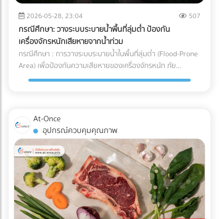
จะวิ่งกลับไปชาร์จแบตเตอรี่เองเมื่อแบตใกล้หมด พื้นที่นี้ต้องมีการ
และการบริหารจัดการ Supply Chain สำหรับองค์กรและโรงงานผู้
ระบายอากาศที่ดีเนื่องจากมีความร้อนสูง และต้องติดตั้งระบบตัด
2026-05-28, 23:04
507
ผลิต การทำความเข้าใจระบบ Cold Chain Logistics และการ
ไฟฉุกเฉิน ตรวจสอบระบบเซนเซอร์กันชน (Safety Laser
เลือกพาร์ทเนอร์ผู้นำเข้าที่มีมาตรฐานการควบคุมอุณหภูมิที่
กรณีศึกษา: วางระบบระบายน้ำพื้นที่ลุ่มต่ำ ป้องกัน
Scanner): ก่อนปล่อยรถวิ่งจริง ต้องทดสอบระบบตรวจจับสิ่ง
รัดกุมและสามารถตรวจสอบย้อนกลับได้ (Traceability) จึงเป็น
เครื่องจักรหนักเสียหายจากน้ำท่วม
กีดขวางของรถ AGV ว่าสามารถเบรกหรือชะลอความเร็วได้ทัน
กลยุทธ์สำคัญที่จะช่วยปกป้องคุณภาพของสินค้า รักษากำไร และ
กรณีศึกษา : การวางระบบระบายน้ำในพื้นที่ลุ่มต่ำ (Flood-Prone
ท่วงทีเมื่อมีพนักงานเดินตัดหน้าตาม มาตรฐานความปลอดภัย
สร้างความไว้วางใจให้กับผู้บริโภคได้อย่างยั่งยืน
Area) เพื่อป้องกันความเสียหายของเครื่องจักรหนัก ภัย
AGV ISO 3691-4 กำลังมองหาผู้เชี่ยวชาญด้านระบบ AGV หรือ
ธรรมชาติและฝนตกหนัก เป็นฝันร้ายของผู้รับเหมาและเจ้าของ
อยากเปลี่ยนคลังสินค้าเป็น Smart Warehouse? ค้นหาและ
โครงการก่อสร้าง โดยเฉพาะเมื่อไซต์งานตั้งอยู่ใน พื้นที่ลุ่มต่ำ
เปรียบเทียบบริษัทรับติดตั้งระบบหุ่นยนต์คลังสินค้า (System
ปัญหาน้ำท่วมไซต์งานไม่เพียงแต่ทำให้โครงการล่าช้า แต่ยังสร้าง
Integrator) ที่ได้มาตรฐานได้แล้ววันนี้ที่ At-Once
ความเสียหายหลักล้านบาทหาก เครื่องจักรหนัก เช่น รถขุดดิน
At-Once
หรือรถตอกเสาเข็ม จมน้ำ นี่คือกรณีศึกษาและบทเรียนการจัดการ
อุปกรณ์ควบคุมคุณภาพ
พื้นที่ก่อสร้าง ว่าด้วย วิธีป้องกันเครื่องจักรเสียหายจากน้ำท่วม
ด้วยการวาง ระบบระบายน้ำ (Drainage System) อย่างมืออาชีพ
ปัญหาและความท้าทายของพื้นที่ลุ่มต่ำ ไซต์งานในพื้นที่ลุ่มต่ำมัก
เผชิญกับสภาพดินเหนียวที่อุ้มน้ำ (ไม่ซึมน้ำ) และมีระดับน้ำใต้ดิน
สูง เมื่อเกิดฝนตกหนัก น้ำจะขังตัวอย่างรวดเร็ว ทำให้ดินทรุดตัว
เครื่องจักรหนักติดหล่ม และเกิด Downtime หรือเวลาที่สูญเปล่า
ของโครงการที่ประเมินค่าไม่ได้ กล่าวคือ ปัญหาน้ำท่วมขังในพื้นที่
ลุ่มต่ำ ไม่ได้สร้างความเสียหายแค่ค่าซ่อมบำรุงเครื่องจักรเท่านั้น