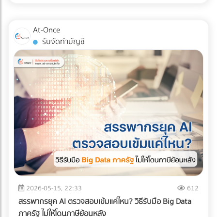
สินค้าอย่างมีกลยุทธ์ หากคุณออกแบบผังคลังสินค้า (Layout)
แน่นอน หรือต้องการบรรทุกให้สูงขึ้นไป (แต่ต้องคลุมผ้าใบให้
ผิดพลาด นั่นหมายถึงระยะเวลาการทำงานที่นานขึ้น พนักงาน
มิดชิด) ✅ สินค้าที่ตอบโจทย์: สินค้าอุปโภคบริโภค (FMCG), ชิ้น
เดินชนกัน สินค้าเสียหาย และกลายเป็น "ต้นทุนแฝง" ที่กัดกินกำไร
At-Once
ส่วนอิเล็กทรอนิกส์ขนาดเล็ก, สินค้า E-Commerce, การย้าย
ของคุณทุกเดือน บทความนี้จะพาเจาะลึกรูปแบบ Layout คลัง
รับจัดทำบัญชี
ออฟฟิศขนาดเล็ก, หรือการกระจายสินค้าเข้าสู่ตัวเมืองที่ซอย
สินค้า 3 สไตล์ที่ได้รับความนิยมมากที่สุดในระดับสากล เพื่อให้คุณ
แคบ 2. รถบรรทุก 6 ล้อ (ตู้ทึบ / คอก) รถระดับกลางที่เป็น "เดอะ
ตัดสินใจได้ว่า... รูปแบบไหนที่จะช่วยรีดประสิทธิภาพการทำงาน
แบก" ของธุรกิจ SME รองรับน้ำหนักได้ประมาณ 5-7 ตัน ความ
และเหมาะกับธุรกิจของคุณที่สุด! ทำไมการออกแบบ Layout คลัง
ยาวกระบะมีตั้งแต่ 5-7 เมตร สามารถจัดเรียงสินค้าบนพาเลท
สินค้าถึงเป็นเรื่อง "ชี้เป็นชี้ตาย" ? ก่อนจะไปดูรูปแบบ เราต้อง
(Pallet) แล้วใช้โฟล์คลิฟต์ยกขึ้นได้อย่างเป็นระบบ ✅ สินค้าที่ตอบ
เข้าใจก่อนว่าเป้าหมายของการจัด Layout ที่ดีคือการสร้าง
โจทย์: วัสดุก่อสร้างขนาดกลาง, เครื่องใช้ไฟฟ้าขนาดใหญ่, ยาง
Workflow ที่ลื่นไหลที่สุด ตั้งแต่ของมาส่ง (Receiving) ไปจนถึง
รถยนต์, สินค้าเกษตรแปรรูป, หรือการขนย้ายเครื่องจักรโรงงาน
ของออกจากคลัง (Shipping) การออกแบบที่ดีจะช่วยคุณแก้
ขนาดกลาง 3. รถบรรทุก 10 ล้อ พี่ใหญ่แห่งวงการโลจิสติกส์ทาง
ปัญหาเหล่านี้: ลดคอขวด (Bottleneck): รถโฟล์คลิฟต์และ
บก โครงสร้างแชสซี (Chassis) แข็งแกร่ง บรรทุกน้ำหนักได้สูงสุด
พนักงานไม่ต้องรอคิว หรือวิ่งสวนทางกันในทางเดินแคบๆ เพิ่ม
ถึง 15 ตัน (ตามกฎหมายกำหนด) วิ่งทำความเร็วทางไกลข้าม
ความรวดเร็วในการเบิกจ่าย (Picking Speed): สินค้าขายดีอยู่
จังหวัดได้ดีเยี่ยม ✅ สินค้าที่ตอบโจทย์: สินค้าเกษตรกรรมล็อต
ใกล้ สินค้าเคลื่อนไหวช้าอยู่ไกล ช่วยลดระยะเวลาการเดินหาของ
ใหญ่ (ข้าวสาร, น้ำตาล), วัสดุก่อสร้างหนัก (เหล็กเส้น,
เพิ่มความปลอดภัย: ลดอุบัติเหตุระหว่างเครื่องจักรและมนุษย์
ปูนซีเมนต์), สินค้าอุตสาหกรรมหนัก, และเครื่องจักรขนาดใหญ่ 4.
เจาะลึก 3 รูปแบบ Layout คลังสินค้ายอดฮิต การเลือกรูปแบบผัง
2026-05-15, 22:33
612
รถบรรทุกควบคุมอุณหภูมิ (Cold Chain Truck) รถที่ออกแบบมา
คลังสินค้า จะขึ้นอยู่กับรูปทรงของอาคาร ลักษณะสินค้า และ
สรรพากรยุค AI ตรวจสอบเข้มแค่ไหน? วิธีรับมือ Big Data
พิเศษพร้อมเครื่องทำความเย็น สามารถปรับอุณหภูมิได้ตั้งแต่
กระแสการไหลของงาน (Flow) เป็นหลัก ดังนี้ครับ: 1. รูปแบบตัว
ภาครัฐ ไม่ให้โดนภาษีย้อนหลัง
โหมดแช่เย็น (Chilled) ไปจนถึงแช่แข็ง (Frozen) เพื่อรักษาความ