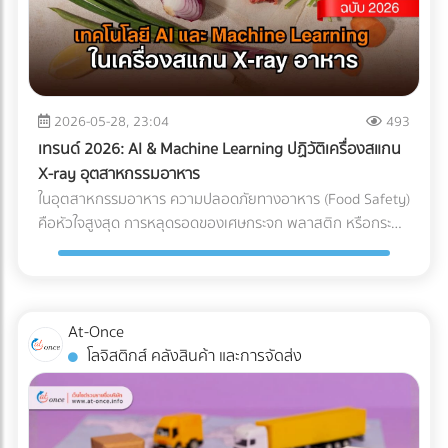
แต่ทุกชั่วโมงที่รถขุดหรือรถเบคโฮต้องจอดนิ่งสนิท นั่นหมายถึง
ค่าแรงคนงานที่เสียเปล่า ค่าเช่าเครื่องจักรที่บานปลาย และความ
เสี่ยงที่จะโดนค่าปรับจากความล่าช้าในการส่งมอบโครงการ การ
ลงทุนวางระบบระบายน้ำที่ได้มาตรฐานตั้งแต่เนิ่นๆ จึงเป็นการซื้อ
ความเสี่ยงที่คุ้มค่าที่สุด กรณีศึกษาจำลอง: การวางระบบระบาย
2026-05-28, 23:04
493
น้ำพื้นที่ก่อสร้าง ในการแก้ปัญหาไซต์งานพื้นที่เสี่ยง บริษัทผู้รับ
เทรนด์ 2026: AI & Machine Learning ปฏิวัติเครื่องสแกน
เหมางานโยธาระบายน้ำ จะแบ่งการทำงานออกเป็น 2 เฟสหลัก:
X-ray อุตสาหกรรมอาหาร
เฟสที่ 1: การสำรวจและประเมินพื้นที่ (Site Assessment) ทีม
ในอุตสาหกรรมอาหาร ความปลอดภัยทางอาหาร (Food Safety)
วิศวกรทำการสำรวจแผนที่ความสูง (Topographic Survey)
คือหัวใจสูงสุด การหลุดรอดของเศษกระจก พลาสติก หรือกระดูก
เพื่อหาจุดต่ำสุดของพื้นที่ และประเมินทิศทางการไหลของน้ำตาม
ชิ้นเล็กๆ เพียงชิ้นเดียว อาจนำไปสู่การเรียกคืนสินค้า (Product
ธรรมชาติ เฟสที่ 2: การออกแบบและติดตั้งระบบระบายน้ำ
Recall) ที่สร้างความเสียหายมหาศาล แม้โรงงานส่วนใหญ่จะใช้
(System Design) ร่องน้ำรอบไซต์ (Perimeter Drains): ขุดร่อง
เครื่อง X-ray อาหาร อยู่แล้ว แต่ปัญหาที่มักพบคือ การคัดทิ้งผิด
น้ำล้อมรอบพื้นที่เพื่อดักจับน้ำจากภายนอกไม่ให้ไหลเข้ามาในไซต์
พลาด (False Reject) ซึ่งทำให้สูญเสียอาหาร (Food Waste)
At-Once
งาน ระบบระบายน้ำใต้ดิน (Subsurface Drainage): วางท่อเจาะรู
และเสียต้นทุน ในปี 2026 AI ตรวจสอบคุณภาพ และ Machine
โลจิสติกส์ คลังสินค้า และการจัดส่ง
ใต้ดินเพื่อลดระดับน้ำใต้ดิน ป้องกันดินอ่อนตัว บ่อพักน้ำและปั๊ม
Learning โรงงาน ได้เข้ามาปฏิวัติเครื่องตรวจจับสิ่งแปลกปลอม
น้ำ (Retention Ponds & Pump Stations): สร้างบ่อพักน้ำ
ไปสู่ยุคใหม่ที่แม่นยำกว่าเดิมเพื่อแก้ปัญหา False Reject อย่าง
ชั่วคราวในจุดที่ต่ำที่สุด และใช้ปั๊มน้ำบาดาลหรือเครื่องสูบน้ำขนาด
จริงจัง ซึ่งถือเป็นมาตรฐานใหม่ที่โรงงานอาหารในไทยต้องเริ่ม
ใหญ่ สูบน้ำออกสู่แหล่งน้ำสาธารณะอย่างรวดเร็ว ผลลัพธ์ที่ได้
ปรับตัวตามแนวทางสากลนี้ Machine Learning เปลี่ยนการ