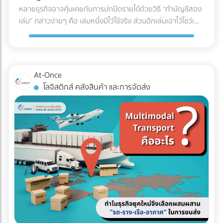
U (U-Shaped Layout) นี่คือรูปแบบที่ได้รับความนิยม "สูงที่สุด"
หลายธุรกิจอาจคุ้นเคยกับการปกปิดรายได้ด้วยวิธี “ทำบัญชีสอง
สดใหม่และคุณภาพของสินค้าตลอดเส้นทาง ✅ สินค้าที่ตอบ
ในวงการโลจิสติกส์ จุดเด่นคือจุดรับสินค้าเข้า (Receiving) และจุด
เล่ม” กล่าวง่ายๆ คือ เล่มหนึ่งมีไว้ใช้จริง ส่วนอีกเล่มเอาไว้โชว์เพื่อ
โจทย์: อาหารทะเล, เนื้อสัตว์สด, ผักผลไม้ส่งออก, ยารักษาโรค,
จ่ายสินค้าออก (Shipping) จะอยู่ฝั่งเดียวกันของอาคาร โดย
เลี่ยงการเสียภาษี แต่ปัจจุบันวิธีนี้ทำได้ยากขึ้นมากในยุคที่กรม
วัคซีน, และเครื่องสำอางบางชนิดที่ไวต่อความร้อน 5. รถหัวลาก
กระแสการทำงานจะไหลเป็นรูปตัว U ตั้งแต่การรับของ เก็บเข้าชั้น
สรรพากรตรวจสอบภาษีด้วย AI และ Big Data ที่ทำงานตลอด
/ รถเทรลเลอร์ (Trailer) รถสำหรับลากจูงที่ไม่มีกระบะบรรทุกใน
วาง หยิบสินค้า และนำไปแพ็กเพื่อจัดส่ง ข้อดี: ใช้พื้นที่ประตูและ
24 ชั่วโมง จากเดิมที่ต้องใช้ “เจ้าหน้าที่” ในการสุ่มตรวจเอกสาร
ตัว แต่ใช้สำหรับลาก "ตู้คอนเทนเนอร์" (Container) หรือหาง
ลานจอดรถร่วมกันได้คุ้มค่าที่สุด พนักงานและรถโฟล์คลิฟต์
แบบ Manual ในวันนี้ เราไม่อาจใช้วิธีเดิมในการหลีกเลี่ยงภาษีได้
พ่วงแบบเรียบ (Flatbed) ทนทานต่อการบรรทุกของที่หนักมาก
At-Once
สามารถโยกย้ายไปช่วยงานทั้งฝั่งรับและฝั่งจ่ายได้ง่าย (Cross-
อีกต่อไป เพราะระบบไม่ได้ดูแค่สิ่งที่คุณยื่น แต่ดู "สิ่งที่คนอื่นยื่น
และยาวเป็นพิเศษ ✅ สินค้าที่ตอบโจทย์: สินค้านำเข้า-ส่งออกที่
โลจิสติกส์ คลังสินค้า และการจัดส่ง
docking ทำได้สะดวก) ข้อควรระวัง: อาจเกิดความแออัดบริเวณ
เกี่ยวกับคุณด้วย" คำถามสำคัญคือ... ธุรกิจของคุณพร้อมรับมือ
บรรจุในตู้คอนเทนเนอร์ (ไปรับ/ส่งที่ท่าเรือหรือท่าอากาศยาน),
ประตูเข้า-ออก หากมีการรับและส่งสินค้าพร้อมกันในปริมาณ
กับการถูกตรวจสอบหรือยัง? ในวันที่ข้อมูลทางการเงินทุกเส้น
ท่อเหล็กขนาดใหญ่, โครงสร้างเหล็กสะพาน, หรือรถยนต์ 3 เช็
มากๆ เหมาะกับใคร?: ธุรกิจ SME, ธุรกิจที่มีพื้นที่อาคารจำกัด,
ทางเชื่อมโยงถึงกัน 3 วิธีเตรียมพร้อมรับมือ ให้ธุรกิจปลอดภัย
กลิสต์ฉบับย่อ: ถามตัวเองก่อนตัดสินใจจ้างรถขนส่งเหมาคัน
คลังสินค้าที่เน้นการกระจายสินค้าทั่วไป (FMCG) 2. รูปแบบตัว I
จาก "ภาษีย้อนหลัง" นี่คือ 3 ตัววิธีปรับตัวสำคัญ ที่เจ้าของธุรกิจ
สินค้าคืออะไร มีน้ำหนักและปริมาตร (คิว) เท่าไหร่? (เพื่อเลือกรถที่
(I-Shaped / Through Layout) รูปแบบนี้คือการเดินทางเป็น
ต้องเริ่มทำตั้งแต่วันนี้ เพื่อสร้างภูมิคุ้มกันให้บริษัทปลอดภัยจาก
รับน้ำหนักได้พอดี ไม่เหลือพื้นที่ว่างให้เสียเงินฟรี) จุดขึ้น-ลง
"เส้นตรง" จุดรับสินค้าจะอยู่หัวอาคาร และจุดจ่ายสินค้าจะอยู่ท้าย
ฝันร้ายเรื่องภาษีย้อนหลัง: 1. บังคับใช้ "บัญชีเล่มเดียว" (Single
สินค้า มีข้อจำกัดไหม? (เช่น ซอยแคบ รถ 6 ล้อเข้าไม่ได้ หรือมี
อาคารฝั่งตรงข้ามกัน สินค้าจะไหลไปในทิศทางเดียวแบบไม่มีการ
Account) อย่างเคร่งครัด หมดยุคของการทำ "บัญชีเล่มหนึ่งยื่น
เครื่องโฟล์คลิฟต์สำหรับโหลดของหรือไม่) ต้องการบริการเสริม
ย้อนกลับ ข้อดี: ลดความสับสนและการวิ่งสวนทางกันได้อย่าง
สรรพากร บัญชีเล่มสองเก็บไว้ดูเอง" แล้ว เพราะข้อมูลเงินสดที่
อะไรบ้าง? (เช่น ต้องการพนักงานยกของด้วย หรือต้องการ
เด็ดขาด กระบวนการทำงานไหลลื่นมาก (Straight-line flow) ลด
เข้าบัญชีธนาคาร ข้อมูลค่าน้ำค่าไฟ หรือข้อมูลการนำเข้าสินค้า
ประกันภัยสินค้ามูลค่าสูงครอบคลุมเพิ่มเติม) สรุป การเลือก
อุบัติเหตุบริเวณคอขวด ข้อควรระวัง: ต้องใช้อาคารที่มีความยาว
ถูกเชื่อมโยงถึงกันหมด การจงใจทำรายได้ให้ต่ำกว่าความเป็นจริง
ประเภทรถขนส่งให้ตรงกับงาน ไม่เพียงแต่ช่วยปกป้องสินค้าให้ถึง
มาก และต้องใช้พื้นที่ภายนอก (ลานจอดรถ) ทั้ง 2 ฝั่งของอาคาร
จะทำให้ตัวเลขในงบการเงินขัดแย้งกันเองจนกลายเป็นเป้าหมาย
มือลูกค้าอย่างปลอดภัย แต่ยังเป็นกลยุทธ์สำคัญที่ช่วยให้ฝ่ายจัด
ทำให้สิ้นเปลืองพื้นที่โดยรอบ เหมาะกับใคร?: โรงงานอุตสาหกรรม