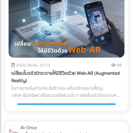
ผสานระบบ Solar Hybrid เข้ากับ ESS กลายเป็นจิ๊กซอว์ชิ้น
สำคัญที่เจ้าของโรงงานกำลังจับตามอง คำถามคือ... การลงทุน
ระบบนี้ "คุ้มทุน" จริงหรือไม่? บทความนี้จะพาคุณไปเจาะลึกทุกมิติ
ครับ "ต้นทุนแฝง" เมื่อเครื่องจักรสะดุด ที่บิลค่าไฟไม่ได้บอกคุณ
ก่อนจะตอบว่าแบตเตอรี่คุ้มไหม เราต้องประเมิน "ความสูญเสีย"
ที่แท้จริงเวลาโรงงานไฟดับกันก่อนครับ ซึ่งมักจะประกอบไปด้วย 3
ประเด็นที่รบกวนใจผู้บริหารหลายคน: วัตถุดิบที่ต้องเททิ้ง
(Wasted Raw Materials): สำหรับโรงงานพลาสติก อาหาร
หรือเคมีภัณฑ์ หากความร้อนตกหรือสายพานหยุดกะทันหัน
2026-08-06, 22:53
88
วัตถุดิบที่ค้างอยู่ในเครื่องจักรจะเสียหายและกลายเป็นของเสีย
เปลี่ยนโบรชัวร์กระดาษให้มีชีวิตด้วย Web-AR (Augmented
(Defect/Scrap) ทันที เวลาในการรีเซ็ตระบบ (Downtime &
Reality)
Restart Time): ไฟดับ 15 นาที ไม่ได้แปลว่ากลับมาผลิตต่อได้ใน
ในการขายสินค้าระดับ B2B (เช่น เครื่องจักรขนาดใหญ่,
นาทีที่ 16 เครื่องจักรขนาดใหญ่ CNC หรือเตาอบ ต้องใช้เวลา
อสังหาริมทรัพย์ หรือระบบเซิร์ฟเวอร์) การส่งโบรชัวร์กระดาษหนา
วอร์มอัปและตั้งค่าพารามิเตอร์ใหม่ ซึ่งอาจกินเวลาเป็นชั่วโมง ค่า
เตอะให้ผู้บริหารอ่าน มักจะจบลงที่ถังขยะ ในยุคที่คู่แข่งต่างนำ
ปรับและความเชื่อมั่น (Penalties & Reputation): การสะดุดของ
เสนอด้วยวิดีโอ 3D คำถามคือ... คุณจะทำอย่างไรให้โบรชัวร์
แผนการผลิตนำไปสู่การส่งมอบสินค้าล่าช้า (Late Delivery) ซึ่ง
กระดาษที่พิมพ์มาแล้ว สามารถปิดการขายลูกค้าองค์กรได้? และ
อาจโดนลูกค้ารายใหญ่ปรับ หรือร้ายแรงที่สุดคือถูกตัดออกจาก
คำตอบในปี 2026 คือการผสานสื่อออฟไลน์เข้ากับโลกดิจิทัลด้วย
At-Once
Supply Chain นวัตกรรมเปลี่ยนเกม: Solar Hybrid +
เทคโนโลยี Web-AR (Web-based Augmented Reality) Web-