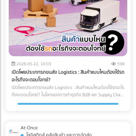
และคำแนะนำสำหรับ Site Manager จากการวางระบบระบายน้ำ
ทำงานของเครื่อง X-ray อย่างไร? เทคโนโลยี X-ray
อย่างรัดกุม โครงการสามารถดำเนินงานต่อได้ 100% ตลอดฤดู
อุตสาหกรรมอาหาร 2026 ใช้ระบบ AI ในการทำ Anomaly
ฝน อายุการใช้งานของเครื่องจักรไม่สั้นลง และไม่มีค่าซ่อมบำรุง
Detection (การตรวจจับความผิดปกติ) แทนที่จะตั้งค่าความหนา
ฉุกเฉิน สรุป 3 ข้อแนะนำก่อนเริ่มงาน: 1. เช็กประวัติน้ำท่วมย้อน
แน่นแบบตายตัว AI จะเรียนรู้ภาพของอาหารที่สมบูรณ์แบบนับ
หลัง 2. เตรียมเนินดินหรือพื้นที่สูงสำหรับจอดเครื่องจักรหลังเลิก
หมื่นภาพ เมื่อเจอสิ่งผิดปกติที่ซ่อนอยู่ในพื้นผิวที่ซับซ้อน (เช่น
งาน 3. จัดทำแผนฉุกเฉินในการอพยพเครื่องจักร กำลังเตรียม
ซีเรียล หรือถั่วรวม) AI จะประมวลผลและคัดแยกได้อย่างแม่นยำ 3
พื้นที่ก่อสร้าง หรือต้องการเช่าเครื่องจักรหนัก หรือวางแผน
เทรนด์ความสามารถใหม่ของระบบ QC อาหารอัตโนมัติ 1. การ
จัดการเรื่องน้ำ? ค้นหาและเปรียบเทียบบริการได้ที่ At-Once
ตรวจจับสิ่งแปลกปลอมความหนาแน่นต่ำ: AI ช่วยให้เครื่องสแกน
แพลตฟอร์มรวมธุรกิจ B2B อันดับหนึ่งของไทย
x-ray ตรวจจับพลาสติกบาง, ยาง, หรือกระดูกอ่อนในเนื้อสัตว์
2026-05-22, 10:03
598
ซึ่งเป็นสิ่งที่รังสี X-ray แบบเดิมมักจะมองข้าม 2. ตรวจสอบบรรจุ
เปิดโพยประเภทรถขนส่ง Logistics : สินค้าแบบไหนต้องใช้รถ
ภัณฑ์และน้ำหนักในขั้นตอนเดียว: เครื่อง X-ray ยุคใหม่สามารถ
อะไรถึงจะตอบโจทย์?
ตรวจสอบรอยซีลรั่ว สินค้าแหว่งหาย และเช็กน้ำหนักรวมไปพร้อม
เปิดโพยประเภทรถขนส่ง Logistics : สินค้าแบบไหนต้องใช้รถอะไร
กับการหาสิ่งแปลกปลอมในเสี้ยววินาที 3. Data Analytics &
ถึงจะตอบโจทย์? ในโลกของการทำธุรกิจ B2B และ Supply Chain
Cloud Monitoring: เชื่อมต่อข้อมูลขึ้น Cloud แบบ Real-time
การขนส่งสินค้าไม่ใช่แค่การนำของจากจุด A ไปส่งที่จุด B แต่คือ
ทำให้ผู้จัดการโรงงานรู้ได้ทันทีว่าของเสียเกิดจากไลน์ผลิตไหน
การต่อสู้กับ "ต้นทุนแฝง" และ "ความปลอดภัยของสินค้า" หลาย
เพื่อแก้ไขปัญหาได้ตรงจุด การอัปเกรดมาใช้เครื่อง X-ray AI จะ
ครั้งที่ฝ่ายจัดซื้อหรือผู้ประกอบการเลือกจ้างรถขนส่งขนาดใหญ่
ช่วยให้โรงงาน วิธีลด False Reject โรงงานอาหาร ได้อย่างเป็น
เกินความจำเป็นเพราะเผื่อเหลือเผื่อขาด จนทำให้ค่าใช้จ่ายบาน
At-Once
รูปธรรม และผ่านมาตรฐานระดับโลกอย่าง HACCP, GMP หรือ
ปลาย หรือบางครั้งเลือกใช้รถผิดประเภทจนสินค้าเสียหายระหว่าง
โลจิสติกส์ คลังสินค้า และการจัดส่ง
BRC ได้ง่ายขึ้น ต้องการอัปเกรดเทคโนโลยีตรวจสอบคุณภาพใน