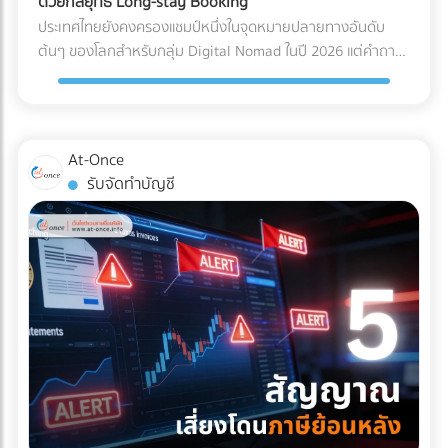
ด้วยกลยุทธ์ Long-stay Booking
ไฟฟ้าลัดวงจรเมื่อเปิดใช้งาน การเอียงและการกระแทก (Tilt &
Solar Hybrid และ Industrial ESS ต้องอาศัยความเชี่ยวชาญ
ประเทศไทยยังคงครองแชมป์หนึ่งในจุดหมายปลายทางอันดับ
Drop): เครื่องมือขนาดใหญ่บางชนิดถูกระบุไว้ในคู่มือวิศวกรรม
ทางวิศวกรรมขั้นสูง ทั้งการคำนวณโหลดไฟฟ้า การเลือกขนาด
ต้นๆ ของโลกสำหรับกลุ่ม Digital Nomad ในปี 2026 แต่คำถาม
เลยว่า "ห้ามเอียงเกินกี่องศา" การใช้พนักงานยกของ (Porter)
แบตเตอรี่ และการขออนุญาตขนานไฟอย่างถูกต้อง หากคุณเป็น
ที่น่าสนใจคือ... ทำไมรายได้มหาศาลจากคนกลุ่มนี้ ถึงไปตกอยู่กับ
ทั่วไปที่ไม่มีความเชี่ยวชาญ อาจทำให้สารทำความเย็นรั่วไหล หรือ
เจ้าของธุรกิจหรือผู้บริหารที่กำลังมองหาบริษัทผู้รับเหมา (EPC)
คอนโดมิเนียมปล่อยเช่า หรือโฮสต์บน Airbnb มากกว่าที่จะเป็น
แกนกลไกภายในเครื่องมือเสียสมดุลไปตลอดกาล มาตรฐาน
ที่ได้มาตรฐานสากล มีวิศวกรเซ็นรับรองอย่างถูกต้อง และ
โรงแรมหรือรีสอร์ต? สาเหตุหลักเป็นเพราะโรงแรมส่วนใหญ่ยังคง
Logistics แบบไหนที่ธุรกิจเครื่องมือแพทย์ต้องมองหา? ผู้ให้
ประวัติการทิ้งงานเป็นศูนย์ เข้ามาค้นหาและเปรียบเทียบรายชื่อ
ทำการตลาดด้วยวิธีเดิมๆ คือการพึ่งพา OTA (Online Travel
At-Once
บริการขนส่ง (3PL) ระดับพรีเมียมที่จะมาดูแลสินค้าหลักล้านของ
บริษัทรับติดตั้งโซลาร์เซลล์อุตสาหกรรมชั้นนำของประเทศไทยได้
Agencies) และขายห้องพักแบบ "รายวัน" ซึ่งไม่ตอบโจทย์ชาว
รับจัดทำบัญชี
คุณ ควรต้องมีคุณสมบัติและเทคโนโลยีที่ออกแบบมาเพื่อการ
ฟรีที่ At-once แพลตฟอร์มที่เชื่อมโยงธุรกิจ B2B ให้เจอกับพาร์ท
Nomad ที่ต้องการพำนักระยะยาว (1-6 เดือน) หากคุณเป็น
แพทย์โดยเฉพาะ ดังนี้: รถขนส่งระบบกันสะเทือนแบบถุงลม (Air-
เนอร์ตัวจริง ช่วยให้โรงงานของคุณเดินหน้าต่อได้อย่างมั่นคง
เจ้าของโรงแรมหรือผู้บริหารที่ต้องการเพิ่ม Occupancy Rate
Ride Suspension): นี่คือหัวใจสำคัญ! ต้องใช้รถบรรทุกที่ติดตั้ง
และไม่มีวันสะดุด!
โดยเฉพาะในช่วง Low Season นี่คือจังหวะทองในการปรับ
ช่วงล่างแบบถุงลมเท่านั้น เพื่อดูดซับแรงสั่นสะเทือนและแรง
กลยุทธ์ครับ ทำไมการตลาดแบบเดิมถึงปิดการขายกลุ่ม Nomad
กระแทกจากพื้นถนนให้เหลือน้อยที่สุด คุ้มครองเซนเซอร์ภายใน
ไม่ได้? พฤติกรรมการจองที่พักของกลุ่ม Digital Nomad นั้นต่าง
เครื่องจักรให้อยู่ในสภาพ 100% บริการ White Glove Service:
จากนักท่องเที่ยวทั่วไปอย่างสิ้นเชิง พวกเขาไม่ได้มองหาสระว่าย
การขนส่งระดับนี้ไม่ได้จบแค่การดรอปของไว้หน้าประตูโรง
น้ำสวยๆ หรืออาหารเช้าแบบบุฟเฟต์เป็นอันดับแรก แต่พวกเขา
พยาบาล แต่ทีมขนส่งต้องมีความเชี่ยวชาญในการแกะกล่อง
กำลังมองหา "ออฟฟิศส่วนตัวที่พักผ่อนได้" 3 กลยุทธ์เปลี่ยน
(Unpacking) นำเครื่องมือเข้าไปติดตั้งยังห้องปฏิบัติการที่ซับ
โรงแรมให้เป็น Nomad Hub ที่ทำกำไรสูงสุด หากต้องการดึงดูด
ซ้อน และจัดการนำขยะบรรจุภัณฑ์กลับไปทิ้งอย่างถูกวิธี
ลูกค้ากลุ่มนี้ให้ยอมจ่ายเงินหลักหมื่นถึงหลักแสนเพื่อเข้าพักระยะ
มาตรฐานคุณภาพระดับสากล (Certifications): พาร์ทเนอร์ด้าน
ยาว คุณต้องปรับแต่งการนำเสนอใหม่ ดังนี้: 1. สร้าง Landing