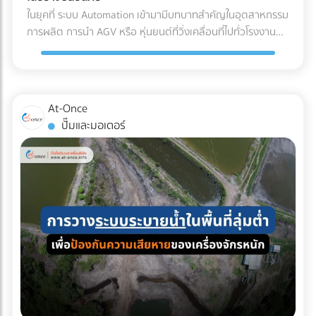
(Refrigerated Truck) ทันที เพื่อนำไปจัดเก็บในคลังสินค้าปรับ
ค่าน้ำมันและค่าล่วงเวลา (OT) ของคนขับรถ เลือกบริษัทรถเช่าที่
ในยุคที่ ระบบ Automation เข้ามามีบทบาทสำคัญในอุตสาหกรรม
อากาศของโรงงาน รอการเบิกจ่ายเข้าสู่สายพานการผลิตต่อไป
จดทะเบียนนิติบุคคล: ข้อนี้สำคัญที่สุด! เพื่อให้สามารถออก ใบ
การผลิต การนำ AGV หรือ หุ่นยนต์ที่วิ่งเคลื่อนที่ไปทั่วโรงงาน
ผลตอบแทนของการลงทุนใน Cold Chain สำหรับโรงงาน F&B
กำกับภาษีค่าเช่ารถ และทำเอกสารหัก ณ ที่จ่ายได้อย่างถูกต้อง
เข้ามาใช้งาน แต่คำถามที่วิศวกรและผู้จัดการโรงงานต้องตอบให้
หลายองค์กรอาจมองว่าค่าใช้จ่ายในระบบ Cold Chain Logistics
ตามกฎหมาย เช็กลิสต์เอกสารที่ HR และจัดซื้อต้องเตรียมให้ฝ่าย
ได้คือ... เราจะ วิธีเตรียมพื้นที่สำหรับ AGV อย่างไร เพื่อให้ ความ
นั้นสูงกว่าการขนส่งปกติ 20-30% แต่หากประเมินถึง ความคุ้มค่า
บัญชี: ใบเสนอราคา ใบกำกับภาษี เอกสารหัก ณ ที่จ่าย รายชื่อ
ปลอดภัยในโรงงาน อยู่ในระดับสูงสุด และมนุษย์สามารถทำงาน
รวม (Total Cost of Ownership) การลงทุนนี้คือการป้องกัน
พนักงานที่เข้าร่วม กำหนดการเดินทาง กำลังมองหาบริษัทรถเช่า
ร่วมกันได้อย่างไร้กังวล? 4 สิ่งที่โรงงานต้องเตรียม เมื่อเปลี่ยน
ความเสี่ยงที่คุ้มค่า: ลดอัตราของเสีย (Zero False Reject):
At-Once
เหมาคันสำหรับทริปต่อไปอยู่หรือเปล่า? เปรียบเทียบราคาและ
มาใช้ระบบรถลำเลียงอัตโนมัติ (AGV) การนำรถลำเลียงสินค้า
ป้องกันปัญหาสินค้าไม่ได้สเปก (Out of Spec) เมื่อมาถึงโรงงาน
ปั๊มและมอเตอร์
ค้นหาบริษัทให้ เช่ารถบัสนิติบุคคล ที่เชื่อถือได้ ออกใบกำกับภาษี
อัตโนมัติ (AGV) เข้ามาใช้วิ่งส่งของในคลังสินค้าช่วยลดแรงงาน
ซึ่งหากสีหรือกลิ่นเพี้ยนไป ฝ่าย QA/QC จะต้องตีกลับสินค้าทั้ง
ได้ 100% บนแพลตฟอร์ม At-Once ได้เลย
ได้มหาศาล แต่เนื่องจากหุ่นยนต์ประเภทนี้มีการเคลื่อนที่ตลอด
แบตช์ ทำให้เสียทั้งเงินและเวลา ความเสถียรของผลิตภัณฑ์
เวลา การเตรียมพื้นที่จึงต้องรัดกุมเป็นพิเศษ: เคลียร์สิ่งกีดขวาง
(Product Consistency): การใช้วัตถุดิบที่คุณภาพคงที่ ช่วยให้
และทำพื้นผิวให้เรียบ: ระบบนำทาง AGV ไม่ว่าจะเป็นแบบแถบแม่
โรงงานควบคุมมาตรฐานของสินค้าสำเร็จรูป (End-product) ได้
เหล็กหรือระบบนำทางด้วยเลเซอร์ (LiDAR) จะทำงานได้ดีที่สุดบน
ง่ายขึ้น ไม่ว่าจะเป็นเครื่องดื่มบรรจุขวด หรือเบเกอรี่ สีและรสชาติ
พื้นผิวที่เรียบ ไม่มีหลุมบ่อ และไม่มีเศษขยะบดบังเซนเซอร์ที่ตัวรถ
จะเหมือนเดิมทุกรอบการผลิต ยืดอายุการจัดเก็บ (Extended
กำหนดทางวิ่งและจัดระเบียบ Traffic: ต้องระบุเส้นทางการวิ่งของ
Shelf Life): มัทฉะที่ถูกควบคุมอุณหภูมิมาอย่างดีตั้งแต่ต้นทาง
AGV ให้ชัดเจน โดยเว้นระยะห่างจากทางเดินของมนุษย์
จะมีอายุการจัดเก็บในคลังสินค้าของโรงงานได้นานขึ้น ช่วยให้ฝ่าย
(Pedestrian Walkway) อย่างน้อย 0.5 เมตรตามมาตรฐาน และ
จัดซื้อบริหารจัดการรอบการสั่งซื้อ (Lead Time) ได้อย่างยืดหยุ่น
ต้องมีป้ายเตือนในจุดตัดหรือทางแยกที่หุ่นยนต์ต้องวิ่งผ่าน จัด
บทสรุป คุณภาพของเครื่องดื่มหรืออาหารรสมัทฉะ ไม่ได้เริ่มต้นที่
พื้นที่สถานีชาร์จไฟอัตโนมัติ (Charging Zone): รถ AGV ยุคใหม่
สายพานการผลิตในโรงงาน แต่เริ่มต้นตั้งแต่การเลือกใช้วัตถุดิบ