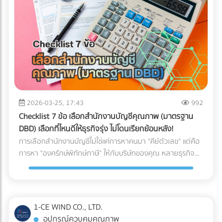
ให้พร้อมสำหรับการสเกลธุรกิจ บทสรุป: AI ไม่ได้ถูกสร้างมาเพื่อ
จับผิดคนทำถูก แต่สร้างมาเพื่อหา "ความย้อนแย้งของ Data"
ดังนั้น ตราบใดที่งบการเงินและเอกสารทางภาษีของคุณ
สอดคล้องกับความเป็นจริง AI ของสรรพากรก็ไม่ใช่เรื่องที่น่า
กลัวแต่อย่างใด ไม่แพ้คู่แข่ง ไม่พลาดเรื่องภาษี!
2026-03-25, 17:43
992
Checklist 7 ข้อ เลือกสำนักงานบัญชีคุณภาพ (มาตรฐาน
DBD) เลือกที่ไหนดีให้ธุรกิจรุ่ง ไม่โดนเรียกย้อนหลัง!
การเลือกสำนักงานบัญชีไม่ใช่แค่การหาคนมา "คีย์ตัวเลข" แต่คือ
การหา "องครักษ์พิทักษ์ภาษี" ให้กับบริษัทของคุณ หลายธุรกิจ
ต้องปิดตัวลงหรือเสียกำไรมหาศาลเพียงเพราะการจัดการบัญชีที่
ผิดพลาด วันนี้เราจะพาไปเจาะลึก 7 Checklist สำคัญในการเฟ้น
หา สำนักงานบัญชีคุณภาพ ตามเกณฑ์ของกรมพัฒนาธุรกิจการ
ค้า (DBD) เพื่อตอบคำถามที่ว่า "เลือกสำนักงานบัญชีที่ไหนดี" ให้
1-CE WIND CO., LTD.
คุ้มค่าและปลอดภัยที่สุด
อุปกรณ์ควบคุมคุณภาพ