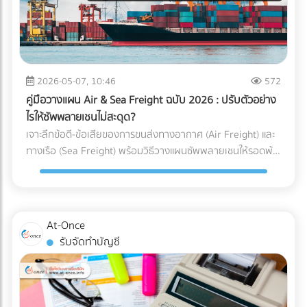
ได้คุ้มค่ากว่า) ความเร็วหรือพื้นที่ สำคัญกว่ากัน? (ตัว U เน้น
เหตุผลที่ธุรกิจยุค 2026 ขาด “สำนักงานบัญชีมืออาชีพ” ไม่ได้
ประหยัดพื้นที่และยืดหยุ่น ส่วนตัว I เน้นความเร็วและลดคอขวด)
การจ้างสำนักงานบัญชีที่ได้มาตรฐาน เป็นได้มากกว่าแค่งาน
กำลังมองหาผู้เชี่ยวชาญด้านคลังสินค้าอยู่หรือเปล่า? การ
ธุรการหรือผู้คีย์ข้อมูล ราคาที่ต้องจ่าย "ไม่ใช่ความสิ้นเปลือง แต่
ออกแบบ Layout ที่ดีเป็นเพียงจุดเริ่มต้น การก่อสร้างโครงสร้าง
คือการลงทุน" ที่ช่วยชี้ชะตาความอยู่รอดขององค์กรด้วย 3
ที่แข็งแรง การติดตั้งชั้นวาง (Racking System) ที่ได้มาตรฐาน
เหตุผลหลัก ดังนี้: 1. เป็นเครื่องดักจับ Red Flags ก่อนถึงมือ AI
2026-05-07, 10:46
572
และการวางระบบคลังสินค้า (WMS) คือฟันเฟืองที่ช่วยให้ธุรกิจ
สรรพากร สำนักงานบัญชีมืออาชีพ (ที่มี CPA หรือ CPD ดูแล) จะ
ของคุณเติบโตอย่างมั่นคง หากคุณกำลังมองหา บริษัทรับเหมา
คู่มือวางแผน Air & Sea Freight ฉบับ 2026 : ปรับตัวอย่าง
ทำหน้าที่เป็น “แนวป้องกันแรก” ตรวจสอบความสอดคล้องของ
ก่อสร้างคลังสินค้า, ผู้ให้บริการออกแบบและติดตั้งระบบชั้นวาง
ไรให้ซัพพลายเชนไม่สะดุด?
ตัวเลข (Reconciliation) เทียบเคียงสัดส่วนรายได้และค่าใช้จ่ายให้
(Racking), หรือผู้ให้บริการ Logistics มืออาชีพ... ไม่ต้องเสีย
เจาะลึกข้อดี-ข้อเสียของการขนส่งทางอากาศ (Air Freight) และ
สมเหตุสมผล และช่วยอุดรอยรั่วของข้อมูลก่อนยื่นต่อกรม
เวลาเสิร์ชหาให้ยุ่งยาก!
ทางเรือ (Sea Freight) พร้อมวิธีวางแผนซัพพลายเชนให้รอดพ้น
สรรพากร 2. เปลี่ยนผ่านการยื่นเอกสารกระดาษ สู่ Digital Tax
ทุกวิกฤต ค้นหาพาร์ทเนอร์โลจิสติกส์ได้ที่ At-Once
อย่างไร้รอยต่อ สำนักงานบัญชียุคใหม่จะมีเครื่องมือและ
ซอฟต์แวร์ (Cloud Accounting) ที่เชื่อมต่อ API เข้ากับระบบของ
รัฐและธนาคารได้โดยตรง ช่วยลด Human Error และทำให้มั่นใจ
ว่าข้อมูลทุกเส้นทางเงินถูกส่งเข้าระบบอย่างถูกต้อง 100% 3.
At-Once
ยกระดับบทบาทสู่ "Virtual CFO" (ที่ปรึกษาทางการเงินส่วนตัว)
รับจัดทำบัญชี
บทบาทของนักบัญชีในปี 2026 ไม่ได้จบแค่การปิดงบ แต่คนเก่งๆ
จะนำ Data มาวิเคราะห์เพื่อวางแผนกลยุทธ์ ไม่ว่าจะเป็นการหา
ช่องทางใช้สิทธิประโยชน์ทางภาษีอย่างถูกต้อง การประเมินผลกระ
ทบจากภาษีคาร์บอน (Carbon Tax) ไปจนถึงการจัดทำงบการเงิน