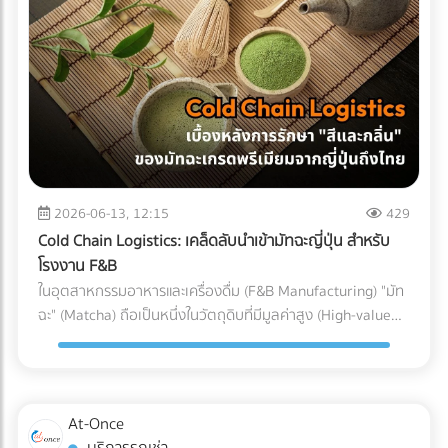
(Particulate Matter Control) ในกรณีของอุปกรณ์ที่ต้องสัมผัส
Parts) ที่ต้องทนต่อแรงดันและอุณหภูมิที่เปลี่ยนแปลงตลอดเวลา
ถูกบรรจุลงตู้คอนเทนเนอร์ สำหรับธุรกิจ SME หรือองค์กรที่
กับกระแสเลือดโดยตรง เช่น สายสวนหลอดเลือด (Catheters)
หากเลือกใช้ชิ้นส่วนที่ไม่ได้มาตรฐาน นี่คือสิ่งที่อาจต้องจ่ายคืนใน
ต้องการเติบโตในตลาดโลกอย่างยั่งยืน การยอมจ่ายค่าบริการที่
หรือถุงเก็บเลือด ฝุ่นผงเพียงเล็กน้อยที่ปะปนเข้าไปอาจทำให้เกิด
ภายหลัง: 1. ต้นทุนจากของเสียและเวลาสูญเปล่าในไลน์ผลิต
สมเหตุสมผลให้กับผู้เชี่ยวชาญ ย่อมเป็นทางเลือกที่ปลอดภัยและ
ภาวะลิ่มเลือดอุดตัน หรือการอักเสบขั้นรุนแรงในร่างกายผู้ป่วยได้
(False Reject & Downtime) อะไหล่ที่ราคาถูกมักจะแลกมากับ
คุ้มค่ากว่าการยอมเสี่ยงเพื่อประหยัดงบเพียงเล็กน้อย แต่ต้องมา
ระบบ Cleanroom จะคอยกรองฝุ่นละออง สะเก็ดผิวหนัง หรือ
การควบคุมคุณภาพ (QC) ที่หละหลวม สมมติว่ามีการนำ Stop
นั่งเสียใจกับค่าปรับและปัญหาสินค้าติดท่าเรือในภายหลังอย่าง
เส้นผมของพนักงาน ไม่ให้หลุดรอดลงไปในไลน์การผลิตอย่าง
Valve ที่ไม่ได้มาตรฐานมาประกอบ เมื่อถึงขั้นตอนทดสอบแรงดัน
แน่นอน
เด็ดขาด 3. การควบคุมอุณหภูมิและความชื้น (Temperature &
แล้วพบว่าวาล์วเกิดการรั่วซึม สิ่งที่ตามมาคือโรงงานต้องหยุด
Humidity) พลาสติกเกรดการแพทย์บางชนิดมีความไวต่อ
สายพานการผลิต เสียเวลาถอดประกอบใหม่ และสูญเสียต้นทุน
ความชื้นและอุณหภูมิ หากสภาพแวดล้อมแกว่งไปมา อาจส่งผล
ค่าแรงของพนักงานไปอย่างเปล่าประโยชน์ (Downtime Cost) 2.
2026-06-13, 12:15
429
ต่อขนาด (Dimension) และความแข็งแรงของชิ้นงาน
ค่าใช้จ่ายในการเคลมสินค้าและชื่อเสียงที่เสียไป (Warranty
Cold Chain Logistics: เคล็ดลับนำเข้ามัทฉะญี่ปุ่น สำหรับ
Cleanroom จะช่วยรักษาสภาพแวดล้อมให้คงที่ ทำให้ชิ้นส่วน
Claims & Reputation) "ความทนทาน" คือหัวใจของเครื่องปรับ
โรงงาน F&B
พลาสติกทุกชิ้นที่ถูกฉีดออกมามีขนาดที่แม่นยำ (Precision) ตาม
อากาศ ชิ้นส่วนอย่าง Accumulator ทำหน้าที่สำคัญในการดักจับ
ในอุตสาหกรรมอาหารและเครื่องดื่ม (F&B Manufacturing) "มัท
ที่วิศวกรออกแบบไว้ การบรรจุภัณฑ์ (Packaging): ขั้นตอนชี้ชะตา
ของเหลวไม่ให้ไหลกลับเข้าไปทำลายคอมเพรสเซอร์ หาก
ฉะ" (Matcha) ถือเป็นหนึ่งในวัตถุดิบที่มีมูลค่าสูง (High-value
ภายใน Cleanroom จุดบอดที่หลายคนมักมองข้ามคือ
Accumulator เกิดสนิมทะลุ หรือดักของเหลวไม่ได้
Ingredient) และได้รับความนิยมอย่างต่อเนื่อง แต่ในขณะเดียวกัน
กระบวนการบรรจุ แม้ชิ้นส่วนพลาสติกจะถูกผลิตออกมาอย่าง
คอมเพรสเซอร์จะพังก่อนหมดอายุการใช้งานทันที ต้นทุนในการ
มัทฉะก็เป็นวัตถุดิบที่ปราบเซียนที่สุดชนิดหนึ่ง เนื่องจากความ
สะอาดหมดจดเพียงใด แต่หากนำมาบรรจุใส่ถุงหรือกล่องใน
ส่งช่างไปซ่อมบำรุงหน้างาน (After-sales Service) และการเสีย
เปราะบางและไวต่อสภาพแวดล้อม สำหรับโรงงานผู้ผลิต การนำ
สภาพแวดล้อมเปิดธรรมดา ชิ้นงานนั้นก็จะเกิดการปนเปื้อนทันที
ชื่อเสียงของแบรนด์ เป็นต้นทุนแฝงที่แพงกว่าส่วนต่างค่าอะไหล่
เข้ามัทฉะเกรดพรีเมียมจากประเทศญี่ปุ่นมายังประเทศไทย ไม่ใช่แค่
ในโรงงานมาตรฐาน การนำชิ้นส่วนพลาสติกออกจากแม่พิมพ์
At-Once
หลายร้อยเท่า 3. ต้นทุนจากการไม่ผ่านมาตรฐานสากล
การขนส่งผงชาใส่ตู้คอนเทนเนอร์แล้วจบไป เพราะหากขาดการ
(Demolding), การประกอบชิ้นส่วน (Assembly), และ การซีล