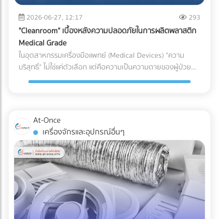
(เช่น ชิ้นส่วนพลาสติกทั่วไป vs. ชิ้นส่วนพลาสติกสำหรับเครื่อง
ระบบกันซึม ตั้งแต่ขั้นตอนแรกของการออกแบบ คือการปกป้อง
(Puncture Resistance) จากมุมแหลมของอาหารแช่แข็ง เช่น
มือแพทย์) หากระบุพิกัดผิด (สำแดงภาษีต่ำกว่าความเป็นจริง): แม้
2026-06-27, 12:17
293
เงินลงทุนก้อนใหญ่ของคุณ ให้คุณดำเนินธุรกิจได้อย่างสบายใจ
กระดูกหมู กุ้ง หรือเกล็ดน้ำแข็งได้ดีเทียบเท่าการใช้ไนลอนแบบ
จะเกิดจากความไม่รู้ แต่ในมุมของศุลกากรจะถือเป็นการ "หลีก
ไม่ต้องหวาดผวาทุกครั้งที่เมฆฝนตั้งเค้ามาอีกต่อไป
"Cleanroom" เบื้องหลังความปลอดภัยในการผลิตพลาสติก
ดั้งเดิม 3. กลยุทธ์ Downgauging (รีดความหนา ลดต้นทุน ลด
เลี่ยงภาษี" ธุรกิจอาจโดนกักตู้สินค้า (Customs Hold) โดนยึด
Medical Grade
คาร์บอน) แนวทางรักษ์โลกที่โรงงานทำได้ทันทีโดยไม่ต้องเสี่ยง
ของ และถูกเรียกเก็บภาษีย้อนหลังพร้อมค่าปรับที่สูงกว่ามูลค่า
ในอุตสาหกรรมเครื่องมือแพทย์ (Medical Devices) "ความ
เปลี่ยนวัสดุ คือการลดความหนาของฟิล์ม (Downgauging) การ
สินค้าหลายเท่าตัว ซึ่งศุลกากรมีสิทธิ์ตรวจสอบย้อนหลังได้สูงสุด
บริสุทธิ์" ไม่ใช่แค่ตัวเลือก แต่คือความเป็นความตายของผู้ป่วย
ใช้เม็ดพลาสติกเกรดพิเศษช่วยให้โรงงานผลิตฟิล์มที่บางลง (เช่น
ถึง 10 ปี หากระบุพิกัดผิด (สำแดงภาษีสูงเกินจริง): ธุรกิจจะต้อง
แม้ว่านักวิศวกรรมวัสดุจะสามารถคิดค้นเม็ดพลาสติกเกรด
ลดจาก 100 ไมครอน เหลือ 80 ไมครอน) แต่ยังคงความเหนียว
จ่ายภาษีแพงกว่าที่ควรจะเป็น ทำให้ต้นทุนสินค้าสูงขึ้นและสูญเสีย
ทางการแพทย์ (Medical Grade Plastic) ที่มีคุณสมบัติยอด
และคุณสมบัติ Barrier ไว้ได้เท่าเดิม วิธีนี้ช่วยลดปริมาณการใช้
ความสามารถในการแข่งขันในตลาดโดยเปล่าประโยชน์ 2. พลาด
เยี่ยม ทนทาน และเข้ากันได้ทางชีวภาพ (Biocompatible) มาก
พลาสติกลงมหาศาล ประหยัดต้นทุนค่าจัดซื้อ และลดภาษี
สิทธิประโยชน์ทางภาษีเพราะเอกสาร C/O ไม่สมบูรณ์ การนำเข้า
เพียงใด แต่หากกระบวนการผลิตและการบรรจุเกิดขึ้นในสภาพ
คาร์บอนในการส่งออกได้อย่างเห็นผล เปรียบเทียบวัสดุบรรจุ
At-Once
หรือส่งออกไปยังประเทศที่มีข้อตกลงเขตการค้าเสรี (FTA) เช่น
แวดล้อมที่ไม่ได้มาตรฐาน พลาสติกเหล่านั้นก็อาจกลายเป็นพาหะ
ภัณฑ์สำหรับโรงงานอาหารแช่แข็ง บทสรุป การเปลี่ยนผ่านสู่บรรจุ
เครื่องจักรและอุปกรณ์อื่นๆ
จีน ญี่ปุ่น หรืออาเซียน ธุรกิจสามารถใช้ Certificate of Origin
นำเชื้อโรคชั้นดี นี่คือจุดที่ "ห้องปลอดเชื้อ" หรือ "Cleanroom"
ภัณฑ์รักษ์โลกในสายการผลิตอาหารแช่แข็ง ไม่ใช่เรื่องของการ
(C/O) หรือหนังสือรับรองถิ่นกำเนิดสินค้า เพื่อขอลดหย่อนหรือ
เข้ามามีบทบาทสำคัญในฐานะด่านป้อมปราการที่แข็งแกร่งที่สุด ใน
หลับตาเลือกวัสดุที่มีป้าย Eco แปะอยู่ แต่เป็นการคำนวณเชิง
ยกเว้นภาษีนำเข้าได้ ความเสี่ยง: กฎเกณฑ์ในการขอ C/O ของ
การปกป้องอุปกรณ์การแพทย์ให้รอดพ้นจากการปนเปื้อนก่อนถึง
วิศวกรรมที่ต้องรักษาสมดุลระหว่าง "การรักษาสิ่งแวดล้อม" และ
แต่ละประเทศมีความละเอียดอ่อนมาก หากกรอกข้อมูลใน
มือแพทย์และคนไข้ Cleanroom ในอุตสาหกรรมพลาสติกการ
"การรักษาคุณภาพอาหาร" การฝืนใช้วัสดุที่ทนความเย็นไม่ได้จน
Commercial Invoice, Packing List ไม่ตรงกันเพียงจุดเดียว
แพทย์ คืออะไร? Cleanroom คือห้องที่มีการควบคุมสภาพ
ทำให้อาหารเสีย เกิดเป็นขยะอาหาร (Food Waste) จะสร้างผล
หรือระบุเกณฑ์การผลิต (Origin Criteria) ผิดพลาด ปลายทาง
แวดล้อมอย่างเข้มงวด ไม่ว่าจะเป็นปริมาณฝุ่นละอองในอากาศ,
เสียต่อสิ่งแวดล้อมและต้นทุนของบริษัทมากกว่าตัวพลาสติกเอง
อาจปฏิเสธฟอร์มนั้นทันที ทำให้ผู้นำเข้าต้องจ่ายภาษีในอัตราปกติ
อุณหภูมิ, ความชื้น, และความดันอากาศ โดยใช้ระบบแผ่นกรอง
เสียอีก หัวใจสำคัญคือการเลือกพาร์ทเนอร์ด้านบรรจุภัณฑ์ที่
(MFN Rate) แบบเต็มจำนวน 3. ตกม้าตายเรื่องใบอนุญาตเฉพาะ