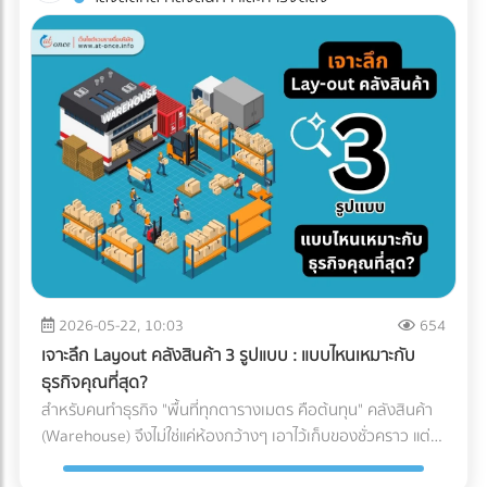
ทาง (เช่น โดนฝนสาด หรืออุณหภูมิเปลี่ยน) บทความนี้จะพาคุณ
โรงงานอาหาร? ค้นหาตัวแทนจำหน่ายเครื่องจักร และผู้ให้บริการ
ไปกางโพย ประเภทรถขนส่ง Logistics เพื่อให้คุณจับคู่สินค้ากับ
ระบบ Inspection Systems ระดับอุตสาหกรรม ที่ At-Once
ยานพาหนะได้อย่างถูกต้อง คุ้มค่า และตอบโจทย์ธุรกิจมากที่สุด
ทำไมฝ่ายจัดซื้อต้องซีเรียสเรื่อง "ประเภทรถขนส่ง"? การตัดสินใจ
เลือกรถขนส่งมีผลโดยตรงต่อกำไร (Profit Margin) ของบริษัท
เพราะรถแต่ละประเภทมีข้อจำกัดทางกฎหมายและลักษณะทาง
กายภาพที่ต่างกัน: กฎหมายน้ำหนักบรรทุก: รถแต่ละคันถูกจำกัด
น้ำหนักไม่ให้เกินมาตรฐาน หากฝ่าฝืน บริษัทของคุณอาจโดนค่า
ปรับมหาศาลและเสียประวัติ ข้อจำกัดเรื่องเวลาและเส้นทาง: รถ
บรรทุกขนาดใหญ่ (ตั้งแต่ 6 ล้อขึ้นไป) จะติดช่วงเวลาห้ามวิ่งใน
เขตกรุงเทพฯ และปริมณฑล หากสินค้าคุณต้องส่งด่วน การเลือก
รถผิดอาจทำให้ผิดนัดลูกค้าได้ เปิดโพย 5 ประเภทรถขนส่งยอด
ฮิต: สินค้าแบบไหน ใช้รถอะไร? เพื่อให้เห็นภาพชัดเจน เราขอแบ่ง
2026-05-22, 10:03
654
ประเภทรถที่ใช้บ่อยในวงการโลจิสติกส์ออกเป็น 5 ประเภทหลัก
เจาะลึก Layout คลังสินค้า 3 รูปแบบ : แบบไหนเหมาะกับ
ดังนี้: 1. รถกระบะตอนเดียว (ตู้ทึบ / คอก) ราชาแห่งความคล่อง
ธุรกิจคุณที่สุด?
ตัว วิ่งได้ตลอด 24 ชั่วโมง โดยไม่มีข้อจำกัดด้านเวลา เเละบรรทุก
สำหรับคนทำธุรกิจ "พื้นที่ทุกตารางเมตร คือต้นทุน" คลังสินค้า
น้ำหนักได้ประมาณ 1-2 ตัน (ขึ้นอยู่กับโครงสร้างและการดัดแปลง
(Warehouse) จึงไม่ใช่แค่ห้องกว้างๆ เอาไว้เก็บของชั่วคราว แต่
ของรถ ) ตู้ทึบ: เหมาะกับสินค้าที่ต้องการการปกป้องจากแดด ฝน
เป็นหัวใจสำคัญของระบบ Supply Chain พอๆกับการจัดการคลัง
และฝุ่นละออง 100% คอกเหล็ก: เหมาะกับสินค้าที่รูปทรงไม่