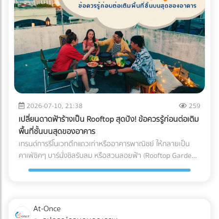
(Blockchain Tracing) ได้อย่างแม่นยำ อย่ารอให้จดหมาย
"กระดาษ" และ "หมึกพิมพ์" กระดาษ FSC (Forest Stewardship
ประเมินภาษีย้อนหลังส่งมาถึงบริษัท! การป้องกันที่ดีที่สุดคือการ
Council): คือกระดาษที่ได้รับการรับรองว่ามาจากป่าปลูกเชิง
วางโครงสร้างระบบบัญชีที่โปร่งใสและถูกต้องตามกฎหมาย หาก
พาณิชย์ที่มีการจัดการอย่างยั่งยืน ไม่ตัดไม้ทำลายป่า การใช้
คุณต้องการเปลี่ยนผู้ทำบัญชี หรือกำลังมองหาสำนักงานบัญชีที่
สัญลักษณ์ FSC บนบรรจุภัณฑ์คือใบผ่านทางชั้นดีที่ช่วยให้สินค้า
เชี่ยวชาญ โดยเฉพาะการวางแผนภาษีองค์กรยุคใหม่... เข้ามา
ของคุณส่งออกไปยังยุโรปและอเมริกาได้โดยไม่ถูกตั้งคำถาม หมึก
เลือกเปรียบเทียบผู้เชี่ยวชาญตัวจริงได้ที่ At-once เพื่อหมดห่วง
ถั่วเหลือง (Soy Ink): หมึกพิมพ์แบบดั้งเดิม (Petroleum-based)
เรื่องภาษี แล้วโฟกัสกับการเติบโตของธุรกิจได้อย่างเต็มที่!
มีสาร VOCs (Volatile Organic Compounds) สูง ซึ่งเป็นก๊าซ
เรือนกระจกและเป็นอุปสรรคต่อกระบวนการรีไซเคิลกระดาษ ใน
ขณะที่ Soy Ink ทำจากน้ำมันพืช ย่อยสลายได้ทางชีวภาพ และ
2026-07-10, 21:38
259
ทำให้กระดาษถูกนำไปรีไซเคิลใหม่ได้ง่ายขึ้นมาก Key Insight: การ
เปลี่ยนดาดฟ้าร้างเป็น Rooftop สุดปัง! ข้อควรรู้ก่อนต่อเติม
เปลี่ยนมาใช้ Soy Ink ไม่ได้ทำให้สีสันของบรรจุภัณฑ์ดรอปลง ใน
พื้นที่ชั้นบนสุดของอาคาร
ทางกลับกัน เม็ดสีในน้ำมันถั่วเหลืองยังช่วยให้งานพิมพ์มีความ
เทรนด์การรีโนเวทตึกแถวเก่าหรืออาคารพาณิชย์ ให้กลายเป็น
สดใสและคมชัดมากกว่าหมึกปิโตรเลียมในบางเฉดสีอีกด้วย ข้อ
คาเฟ่ชิคๆ บาร์นั่งชิลรับลม หรือสวนลอยฟ้า (Rooftop Garden)
แตกต่างระหว่าง หมึกดั้งเดิม Vs. Soy Ink ยกระดับบรรจุภัณฑ์
กำลังได้รับความนิยมอย่างมากในยุคปัจจุบัน พื้นที่ดาดฟ้าที่เคย
ของคุณ เพื่อพิชิตใจลูกค้ารายใหญ่ อย่าปล่อยให้บรรจุภัณฑ์แบบ
ถูกปล่อยทิ้งร้างให้ฝุ่นเกาะ สามารถพลิกโฉมเป็นจุดขายหลัก
เดิมๆ กลายเป็นต้นทุนภาษีคาร์บอนที่บานปลาย หากคุณกำลัง
(Highlight) ที่ดึงดูดลูกค้าและสร้างมูลค่าเพิ่มให้กับธุรกิจได้อย่าง
มองหาโรงพิมพ์ที่ได้มาตรฐาน FSC และเชี่ยวชาญการใช้หมึก Soy
มหาศาล แต่การเสกพื้นที่เปิดโล่งให้กลายเป็น Rooftop สุดปังนั้น
At-Once
Ink ระดับอุตสาหกรรม เข้ามาค้นหาและเปรียบเทียบพาร์ทเนอร์โรง
ไม่ได้มีแค่เรื่องของการเลือกเฟอร์นิเจอร์สวยๆ หรือจัดแสงไฟให้