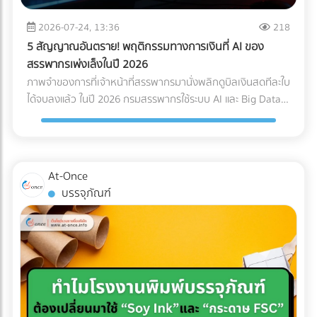
Logistics ของคุณควรมีใบรับรองมาตรฐาน เช่น ISO 13485
Page เฉพาะกิจ (Dedicated Landing Page) อย่าส่งลูกค้ากลุ่ม
(ระบบบริหารคุณภาพสำหรับเครื่องมือแพทย์) หรือ GDP (Good
นี้ไปที่หน้า Home ของเว็บไซต์โรงแรมทั่วไป ให้สร้างหน้า Landing
2026-07-24, 13:36
218
Distribution Practice) เพื่อการันตีความมืออาชีพ ระบบติดตาม
Page แยกออกมาต่างหากเพื่อขายแพ็กเกจ Long-stay โดย
5 สัญญาณอันตราย! พฤติกรรมทางการเงินที่ AI ของ
แบบ Real-Time (IoT Tracking): ในยุคนี้ การเช็กแค่ว่า "ของถึง
เฉพาะ หน้านี้ต้องโชว์ภาพห้องทำงานที่สว่าง มีปลั๊กไฟเพียงพอ
สรรพากรเพ่งเล็งในปี 2026
ไหนแล้ว" ไม่พออีกต่อไป ต้องมีเซนเซอร์ IoT ติดไว้กับกล่องสินค้า
และระบุความเร็วอินเทอร์เน็ตอย่างชัดเจน พร้อมปุ่ม Call-to-
ภาพจำของการที่เจ้าหน้าที่สรรพากรมานั่งพลิกดูบิลเงินสดทีละใบ
เพื่อวัดค่า G-Force (แรงกระแทก), อุณหภูมิ และความเอียง (Tilt)
Action ที่กระตุ้นให้เกิดการจองตรง (Direct Booking) ทันที 2.
ได้จบลงแล้ว ในปี 2026 กรมสรรพากรใช้ระบบ AI และ Big Data
ตลอดการเดินทาง ซึ่งข้อมูลเหล่านี้สามารถใช้เป็นหลักฐานยืนยัน
จัดแพ็กเกจ "Ready to Work" เพื่ออัปราคา (Upselling) แทนที่
ในการเชื่อมโยงข้อมูลทางการเงินของธุรกิจแบบเรียลไทม์ (Real-
ความสมบูรณ์ของสินค้าเมื่อส่งมอบได้ สรุปความคุ้มค่า (ROI):
จะลดราคาห้องพักเพื่อแข่งกับอพาร์ตเมนต์ ให้คุณเพิ่มมูลค่า
time Cross-checking) การแต่งบัญชี หรือหลบเลี่ยงภาษีด้วยวิธี
ทำไมถึงควรลงทุนใน Specialized Logistics? ผู้บริหารหลาย
(Value-added) เข้าไปในห้องพัก เช่น เพิ่มหน้าจอ Monitor 27
เดิมๆ กลายเป็นความเสี่ยงระดับวิกฤตที่อาจทำให้บริษัทโดนภาษี
ท่านอาจกังวลเรื่องต้นทุน เพราะการจ้าง Premium Freight
นิ้ว และเก้าอี้เพื่อสุขภาพ (Ergonomic Chair) การลงทุนซื้อ
ย้อนหลังจนล้มละลายได้ หากธุรกิจของคุณยังมีพฤติกรรม
ย่อมมีราคาสูงกว่าขนส่งทั่วไปประมาณ 20-30% แต่ในมุมมอง
At-Once
อุปกรณ์เหล่านี้เพียงหลักพัน สามารถนำมาตั้งเป็นแพ็กเกจ "Pro
ทางการเงินแบบนี้อยู่ นี่คือ 5 สัญญาณอันตรายที่ AI ของ
ของการบริหารความเสี่ยง (Risk Management) การลงทุนตรง
บรรจุภัณฑ์
Nomad" ที่ชาร์จราคาเพิ่มได้เดือนละหลายพันบาท แถมยังเป็น
สรรพากรจะจัดว่าบริษัทคุณเป็น "กลุ่มเสี่ยงสูง (High Risk)"
นี้ "คุ้มค่ามหาศาล" เมื่อเทียบกับสิ่งที่คุณต้องเสียหากเกิดข้อผิด
สเปกที่ดึงดูดใจชาว Remote Worker ขั้นสุด 3. ยิงโฆษณาแบบ
ทันที: 1. ข้อมูล e-Tax ไม่ตรงกับ Statement ธนาคาร AI
พลาด เช่น ค่าซ่อมแซมอะไหล่หลักแสน, ค่าเสียโอกาสจากการ
เจาะจงเป้าหมาย (Precision Targeting Ads) เลิกหว่านโฆษณา
สามารถดึงข้อมูลความเคลื่อนไหวของบัญชีธนาคาร (ที่เข้าเกณฑ์
เลื่อนวันเปิดคลินิก, ค่าปรับจากโรงพยาบาล หรือแม้แต่การถูก
กว้างๆ แล้วหันมาใช้กลยุทธ์ยิงแอด (Digital Ads) เจาะกลุ่มคน
รายงาน) มาจับคู่กับรายได้ที่คุณสำแดงผ่านระบบ e-Tax Invoice
บริษัทประกันปฏิเสธความคุ้มครองเพราะใช้ระบบขนส่งที่ไม่ได้
ต่างชาติที่ทำงานออนไลน์ เช่น ค้นหาผู้ที่สนใจ "Work from
และ e-Withholding Tax หากมีเงินโอนเข้าบัญชีบริษัทจำนวนมาก
มาตรฐาน การเลือกใช้บริการขนส่งเฉพาะทางจึงเปรียบเสมือน
Thailand", "Digital Nomad Visa Thailand" หรือทำ
แต่ยอดขายที่แจ้งเสียภาษีกลับต่ำเตี้ยเรี่ยดิน ระบบจะตีธงแดงทันที
การซื้อ "ความสบายใจ" และ "ความมั่นคง" ให้กับธุรกิจของคุณ
Retargeting ไปยังกลุ่มที่เคยเข้ามาดูเว็บไซต์ของคุณแต่ยังไม่
2. ขาดทุนสะสมติดต่อกัน... แต่เจ้าของรวยขึ้น บริษัทแจ้งงบการ
ครับ ???? อุปกรณ์การแพทย์ของคุณมีมูลค่าสูงเกินกว่าจะฝากไว้
ตัดสินใจจอง อย่าปล่อยให้โอกาสหลุดลอยไป... ให้ At-once ช่วย