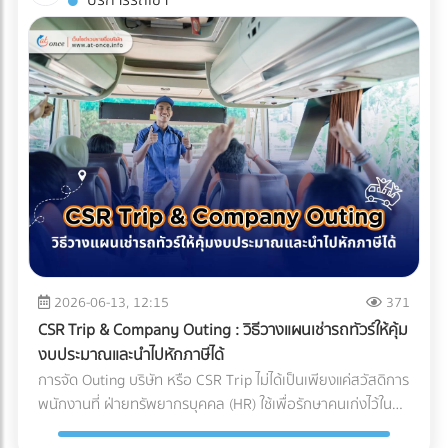
บริการรถเช่า
(Compliance Risks) ในปี 2026 ทั่วโลกหันมาใช้น้ำยาแอร์รักษ์
บริหารจัดการซัพพลายเชนที่ถูกต้อง สิ่งที่ส่งมาถึงหน้าโรงงาน
บรรจุภัณฑ์ (Sealing) จะต้องดำเนินการให้เสร็จสิ้นภายใน
โลก (Eco-Friendly Refrigerants) ซึ่งมักจะมีแรงดันสูงกว่า
อาจกลายเป็นเพียง "ผงชาสีหม่น" ที่สูญเสียทั้งเอกลักษณ์และ
Cleanroom ทั้งหมด บรรจุภัณฑ์ที่ใช้มักเป็นถุงฟอยล์หรือถุง
น้ำยาแอร์ยุคเก่า ชิ้นส่วนราคาถูกอาจไม่ได้ถูกออกแบบมาเพื่อ
มูลค่า กุญแจสำคัญที่อยู่เบื้องหลังการคงสภาพความสดใหม่ สี
Tyvek ที่ได้มาตรฐานการแพทย์ เมื่อซีลปิดผนึกเรียบร้อยแล้ว จึง
รองรับสเปกใหม่นี้ ทำให้ไม่ผ่านมาตรฐานความปลอดภัย
เขียวสว่าง และกลิ่นอูมามิของมัทฉะไว้ได้อย่างสมบูรณ์แบบ คือ
จะสามารถนำชิ้นงานนั้นออกจาก Cleanroom สู่คลังสินค้าปกติ
นอกจากนี้ หากซัพพลายเออร์ต้นทางไม่มีระบบจัดการสิ่ง
ระบบขนส่งที่เรียกว่า Cold Chain Logistics (ระบบห่วงโซ่ความ
ได้ บทสรุป: ความมั่นใจที่ส่งต่อถึงมือผู้ป่วย การลงทุนสร้างและ
แวดล้อมที่ดี โรงงานก็อาจเผชิญความยากลำบากในการขอใบรับ
เย็น) ทำไม "มัทฉะ" ถึงต้องการการดูแลระดับพิเศษ? ก่อนจะเข้าใจ
บำรุงรักษา Cleanroom มีต้นทุนที่สูงมาก ทั้งค่าระบบปรับอากาศ
รองสากลเพื่อส่งออกสินค้าไปต่างประเทศ บทสรุป: การเปลี่ยน
ความสำคัญของการขนส่ง ต้องเข้าใจธรรมชาติของผงมัทฉะ
ค่าชุดป้องกัน (Gowning) และการตรวจสอบมาตรฐานประจำปี แต่
มุมมองจาก "ราคา" สู่ "ความคุ้มค่า" แบรนด์ผู้ผลิตเครื่องปรับ
ก่อน มัทฉะคือการนำใบชาทั้งใบไปบดละเอียดด้วยโม่หินจนเป็นผง
สำหรับอุตสาหกรรมการแพทย์ นี่คือการลงทุนที่ประเมินค่าไม่ได้
อากาศชั้นนำระดับโลก ล้วนเข้าใจถึงกฎข้อนี้ดี พวกเขาจึงมักไม่
ขนาดไมครอน ทำให้ตัวผงชามีพื้นที่ผิวสัมผัสกับอากาศมาก ศัตรู
สำหรับฝ่ายจัดซื้อหรือเจ้าของแบรนด์อุปกรณ์การแพทย์ การ
ประนีประนอมกับชิ้นส่วนกลไกที่อยู่ภายใน และเจาะจงเลือกใช้ผู้
ตัวร้ายที่ทำลายคุณภาพของมัทฉะมีอยู่ 3 ประการหลัก: ความ
เลือกพาร์ทเนอร์ หรือ OEM โรงงานพลาสติกที่ได้รับการรับรอง
ผลิตชิ้นส่วน (OEM) ที่มีกระบวนการตรวจสอบคุณภาพแบบ
ร้อน (Heat): อุณหภูมิที่สูงเกินไปจะเร่งกระบวนการสลายตัวของ
มาตรฐาน Cleanroom (ISO 14644) และระบบบริหารงาน
100% และยึดมั่นในมาตรฐานระดับสูง (เช่น Japanese Quality
คลอโรฟิลล์ (Chlorophyll) ทำให้สีเขียวสว่างสดใส (Vibrant
คุณภาพสำหรับเครื่องมือแพทย์ (ISO 13485) ไม่เพียงแต่ช่วยลด
Standards หรือมาตรฐาน ISO) เท่านั้น การเปลี่ยนมุมมองจาก
Green) กลายเป็นสีเหลืองอมน้ำตาล (Yellowish-brown)
2026-06-13, 12:15
371
ความเสี่ยงในการถูกตีกลับสินค้า (Product Recall) แต่ยัง
การหา "อะไหล่ที่ถูกที่สุด" เป็น "อะไหล่ที่ลดความเสี่ยงได้มากที่สุด"
ออกซิเจน (Oxygen): ทำให้เกิดปฏิกิริยาออกซิเดชัน (Oxidation)
เป็นการสร้างความมั่นใจสูงสุดว่า ผลิตภัณฑ์ของคุณจะปลอดภัย
CSR Trip & Company Outing : วิธีวางแผนเช่ารถทัวร์ให้คุ้ม
คือกุญแจสำคัญที่ทำให้องค์กรเติบโตอย่างยั่งยืน การเลือก
ซึ่งจะทำลายสารประกอบที่ให้กลิ่นหอม (Aroma) และสารต้าน
และพร้อมช่วยชีวิตผู้ป่วยได้อย่างแท้จริง
งบประมาณและนำไปหักภาษีได้
ซัพพลายเออร์จึงไม่ใช่แค่การเปรียบเทียบใบเสนอราคา แต่คือการ
อนุมูลอิสระ (Catechins) ทำให้รสชาติอูมามิหายไป และเกิดความ
การจัด Outing บริษัท หรือ CSR Trip ไม่ได้เป็นเพียงแค่สวัสดิการ
มองหา "พาร์ทเนอร์เชิงกลยุทธ์" ที่สามารถช่วยควบคุม Total
ขมฝาดขึ้นมาแทน ความชื้นและแสง (Moisture & Light): เร่งการ
พนักงานที่ ฝ่ายทรัพยากรบุคคล (HR) ใช้เพื่อรักษาคนเก่งไว้ใน
Cost of Ownership ได้อย่างแท้จริง ท้ายที่สุดแล้ว การลงทุนกับ
เติบโตของจุลินทรีย์ และทำให้สีของชาซีดจางลงอย่างรวดเร็ว
องค์กรเท่านั้น แต่ในมุมมองของผู้บริหารและฝ่ายบัญชี กิจกรรม
ชิ้นส่วนที่มีคุณภาพตั้งแต่ต้นทาง ย่อมเป็นทางเลือกที่คุ้มค่ากว่า
Cold Chain Logistics ทำงานอย่างไรในเส้นทาง ญี่ปุ่น-ไทย?