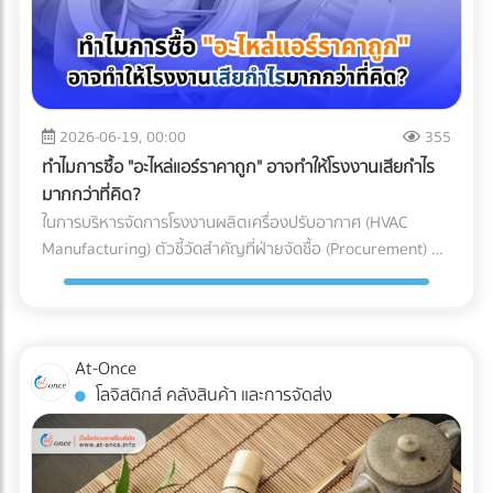
อากาศประสิทธิภาพสูง (HEPA หรือ ULPA Filters) เพื่อดักจับ
เข้าใจเทคโนโลยี Mono-material เพื่อผลักดันให้ธุรกิจของคุณ
ทาง (Restricted Goods Licenses) สินค้าหลายประเภทไม่
อนุภาคขนาดเล็กที่มองไม่เห็นด้วยตาเปล่า สำหรับการผลิต
เติบโตได้อย่างยั่งยืน ทั้งในแง่ของผลกำไรและการดูแลโลกใบนี้
สามารถนำเข้าได้ทันทีแม้จะจ่ายภาษีครบแล้วก็ตาม แต่ต้องมีใบ
พลาสติก Medical Grade (เช่น กระบอกฉีดยา, สายน้ำเกลือ,
การเลือกบรรจุภัณฑ์อาหารแช่แข็งที่ตอบโจทย์ทั้งนโยบาย ESG
อนุญาตจากหน่วยงานที่เกี่ยวข้อง เช่น อย. (FDA), มอก. (TISI),
หรือชิ้นส่วนรากฟันเทียม) มาตรฐานห้องปลอดเชื้อที่นิยมใช้มักจะ
และความปลอดภัยทางวิศวกรรม ไม่ใช่เรื่องที่ควรลองผิดลองถูก
หรือกรมวิชาการเกษตร ความเสี่ยง: หากธุรกิจสั่งของเข้ามาถึง
อ้างอิงตามมาตรฐาน ISO 14644-1 โดยระดับที่พบได้บ่อยใน
คุณต้องการพาร์ทเนอร์ที่มีความเชี่ยวชาญตัวจริง เพื่อมาช่วย
ท่าเรือแล้วเพิ่งทราบว่าต้องใช้ใบอนุญาต สินค้าจะถูกอายัดไว้ที่
โรงงานผลิตเครื่องมือแพทย์คือ ISO Class 7 และ ISO Class 8
2026-06-19, 00:00
355
ลดความเสี่ยง ป้องกันสินค้าเสียหาย และควบคุมต้นทุนของ
ท่าเรือทันที สิ่งที่ตามมาคือ ค่าเสียเวลาพื้นที่ท่าเรือ
ซึ่งมีการจำกัดจำนวนอนุภาคในอากาศอย่างรัดกุม เพื่อให้มั่นใจว่า
โรงงาน ไม่ต้องเสียเวลาค้นหาซัพพลายเออร์ทีละเจ้าให้เหนื่อย
ทำไมการซื้อ "อะไหล่แอร์ราคาถูก" อาจทำให้โรงงานเสียกำไร
(Demurrage) และ ค่าเสียเวลาตู้ (Detention) ที่วิ่งเดินหน้าทุกวัน
ชิ้นงานจะสะอาดที่สุด 3 เหตุผลที่ Cleanroom ขาดไม่ได้ในการ
เพราะที่ At-Once เราได้รวบรวมรายชื่อบริษัทและโรงงานชั้นนำ
มากกว่าที่คิด?
(มักเริ่มต้นที่หลักพันและพุ่งสูงขึ้นเรื่อยๆ ต่อตู้ต่อวัน) หากขอใบ
ผลิตอุปกรณ์การแพทย์ ทำไมโรงงานรับฉีดพลาสติก (Injection
กว่า 1,000 แห่งที่ให้บริการเกี่ยวข้องกับบรรจุภัณฑ์อย่างครบ
ในการบริหารจัดการโรงงานผลิตเครื่องปรับอากาศ (HVAC
อนุญาตไม่ทัน สินค้านั้นอาจถูกบังคับส่งกลับประเทศต้นทางหรือ
Molding) ทั่วไป ถึงไม่สามารถผลิตอุปกรณ์การแพทย์ได้? คำ
วงจรไว้ให้คุณแล้ว คลิกที่นี่!
Manufacturing) ตัวชี้วัดสำคัญที่ฝ่ายจัดซื้อ (Procurement) มัก
ถูกทำลายทิ้ง เปรียบเทียบชัดๆ: ทำเอง vs. ใช้ผู้เชี่ยวชาญ เพื่อชี้
ตอบอยู่ในความเข้มงวด 3 ประการดังต่อไปนี้: 1. การควบคุม
ถูกกดดันเสมอคือ "การลดต้นทุน (Cost Reduction)" เพื่อเพิ่ม
ให้เห็นภาพชัดเจนว่าทำไมการจ้าง Freight Forwarder หรือ
ปริมาณเชื้อจุลินทรีย์ (Bioburden Control) ก่อนที่อุปกรณ์
อัตรากำไรขั้นต้นให้กับองค์กร การมองหาซัพพลายเออร์ที่เสนอ
ตัวแทนออกของที่ได้มาตรฐาน จึงเป็นการลงทุนที่คุ้มค่ากว่า ลอง
พลาสติกจะถูกส่งไปฆ่าเชื้อด้วยรังสีแกมมา (Gamma) หรือก๊าซ
ราคา "ชิ้นส่วนอะไหล่ (AC Parts)" ได้ถูกที่สุด จึงดูเหมือนจะเป็น
พิจารณาตารางเปรียบเทียบนี้: บทสรุป: การป้องกันย่อมถูกกว่า
เอทิลีนออกไซด์ (EtO) อุปกรณ์เหล่านั้นจะต้องมีปริมาณเชื้อ
ทางออกที่สมเหตุสมผล... แต่ในโลกของการผลิตระดับ
การตามแก้ปัญหา ในอุตสาหกรรมโลจิสติกส์ มีประโยคคลาสสิกที่
At-Once
จุลินทรีย์เริ่มต้น (Bioburden) ต่ำที่สุดเท่าที่จะทำได้ การผลิตชิ้น
อุตสาหกรรม การตัดสินใจด้วย "ราคาป้าย" เพียงอย่างเดียว
ว่า "ปัญหาหน้าด่านศุลกากร เป็นปัญหาที่จ่ายแพงที่สุด" การ
โลจิสติกส์ คลังสินค้า และการจัดส่ง
ส่วนพลาสติกภายใน Cleanroom จะช่วยลดความเสี่ยงที่
อาจนำมาซึ่ง "ต้นทุนแฝง (Hidden Costs)" มหาศาลที่กัดกินกำไร
ทำงานร่วมกับ Freight Forwarder ที่มีประสบการณ์ ไม่ใช่แค่การ
แบคทีเรีย เชื้อรา หรือไวรัส จะเกาะติดลงบนผิวของพลาสติก ซึ่ง
ของบริษัทในระยะยาวโดยที่คุณไม่รู้ตัว 3 ต้นทุนแฝงสุดอันตราย
จ้างคนมาเดินเอกสาร แต่คือการจ้าง "ที่ปรึกษาทางกฎหมายและผู้
ช่วยให้กระบวนการฆ่าเชื้อในขั้นตอนสุดท้ายมีประสิทธิภาพ
จากการใช้อะไหล่แอร์ที่ไม่ได้มาตรฐาน การประกอบเครื่องปรับ
บริหารความเสี่ยง" ให้กับซัพพลายเชนของคุณ พวกเขาจะทำ
สมบูรณ์แบบ 100% 2. การป้องกันอนุภาคแปลกปลอม
อากาศหนึ่งเครื่องประกอบไปด้วยชิ้นส่วนกลไก (Mechanical
หน้าที่เป็นเกราะป้องกัน สแกนความผิดพลาดตั้งแต่ก่อนที่สินค้าจะ