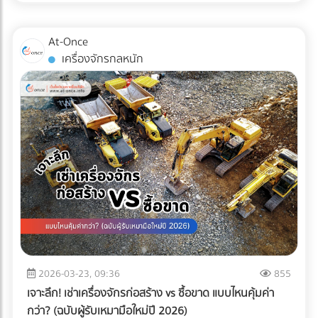
ไม่เพียงพออีกต่อไป แต่ "ความปลอดภัยระดับสากล" ต่างหากที่
เป็นกุญแจสำคัญในการรักษาคู่ค้า ระบบตรวจสอบคุณภาพ
At-Once
อัตโนมัติ หรือ Inspection System จึงไม่ใช่แค่เครื่องจักรในสาย
เครื่องจักรกลหนัก
การผลิต แต่มันคือ "ผู้พิทักษ์แบรนด์" ที่ป้องกันความผิดพลาดที่
อาจทำลายธุรกิจได้ในชั่วข้ามคืน
2026-03-23, 09:36
855
เจาะลึก! เช่าเครื่องจักรก่อสร้าง vs ซื้อขาด แบบไหนคุ้มค่า
กว่า? (ฉบับผู้รับเหมามือใหม่ปี 2026)