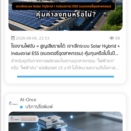
2026-08-06, 22:53
98
โรงงานไฟดับ = สูญเสียรายได้: เจาะลึกระบบ Solar Hybrid +
Industrial ESS (แบตเตอรี่อุตสาหกรรม) คุ้มทุนหรือไม่ในปี
2026?
สำหรับธุรกิจภาคการผลิตและโรงงานอุตสาหกรรม "ไฟฟ้าตก"
หรือ "ไฟฟ้าดับ" แม้เพียงแค่ 15 นาที ไม่ได้หมายความถึงโอกาสที่
พนักงานได้หยุดพักผ่อนชั่วคราว แต่มันคือวิกฤติที่สร้างความ
เสียหายตั้งแต่หลักแสนไปจนถึงหลักล้านบาท ในอดีต การติดตั้ง
โซลาร์เซลล์ระบบ On-Grid เพื่อลดค่าไฟคือทางเลือกยอดนิยม
แต่จุดอ่อนที่สำคัญคือ เมื่อไฟจากการไฟฟ้าดับ ระบบ On-Grid ก็
At-Once
ต้องหยุดทำงานไปด้วย เพื่อความปลอดภัยของช่างไฟที่กำลัง
บริการสื่อพิมพ์
ซ่อมแซมสายไฟอยู่ด้านนอก ทำให้โรงงานต้องพึ่งพาเครื่องปั่นไฟ
(Generator) ที่ใช้น้ำมันดีเซลซึ่งมีต้นทุนสูงและปล่อยมลพิษอีก
ด้วย แต่ในปี 2026 เทคโนโลยี Industrial ESS (Energy Storage
System) หรือแบตเตอรี่อุตสาหกรรม ได้เข้ามาปฏิวัติวงการ การ