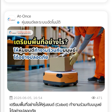
เหล่านี้คือเครื่องมือในการบริหารจัดการภาษีที่มีประสิทธิภาพในปี
การตามแก้ปัญหาที่ปลายทางอย่างแน่นอน
การขนส่งแบบ Cold Chain สำหรับมัทฉะ ไม่ใช่แค่การนำสินค้าไป
2026 หลายองค์กรอาจยังไม่ทราบว่า ค่าใช้จ่ายในการเช่ารถบัส
แช่ตู้เย็น แต่คือการ "ควบคุมอุณหภูมิและความชื้นให้คงที่แบบไร้
หรือ เช่ารถทัวร์ สามารถนำไปเป็นรายจ่ายเพื่อหักภาษีบริษัทได้
At-Once
รอยต่อ" (Seamless Temperature Control) ตั้งแต่หน้าฟาร์มที่
หากมีการวางแผนอย่างถูกต้องตามข้อกำหนดของกรม
หุ่นยนต์และระบบอัตโนมัติ
ญี่ปุ่นจนถึงประตูโรงงานในไทย 1. Origin (ต้นทางที่ญี่ปุ่น):
สรรพากร เงื่อนไขการนำค่าใช้จ่าย Outing & CSR ไปหักภาษี
กระบวนการเริ่มต้นตั้งแต่หลังจากการบด ผงมัทฉะจะถูกบรรจุใน
บริษัท การจะตอบคำถามว่า "เช่ารถบัสจัดสัมมนา หักภาษีได้
ถุงฟอยล์ทึบแสงแบบสุญญากาศ หรือซีลพร้อมซองดูดออกซิเจน
ไหม?" ต้องพิจารณาเงื่อนไขหลัก ดังนี้: ต้องมีวัตถุประสงค์เพื่อ
ทันที จากนั้นจะถูกนำไปจัดเก็บในคลังสินค้าควบคุมอุณหภูมิ (มัก
การพัฒนาบุคลากร: กิจกรรมต้องมีกำหนดการ (Itinerary)
จะต่ำกว่า 15°C หรือในบางเกรดอาจติดลบ) 2. Transit (ระหว่าง
ชัดเจน เช่น มีการอบรมสัมมนา หรือทำกิจกรรม CSR ที่เป็น
การเดินทาง): การขนส่งทางเรือ (Ocean Freight) จากญี่ปุ่นมา
ประโยชน์ต่อสังคม เป็นสิทธิประโยชน์ที่พนักงานทุกคนเข้าถึงได้:
ไทยใช้เวลาประมาณ 10-14 วัน หากใช้ตู้คอนเทนเนอร์ปกติ (Dry
ต้องเป็นการจัดเลี้ยงหรือสวัสดิการที่ให้สิทธิพนักงานทุกคนอย่าง
Container) อุณหภูมิภายในตู้อาจพุ่งสูงถึง 50-60°C ในตอน
เท่าเทียม ไม่เลือกปฏิบัติเฉพาะกลุ่ม มีหลักฐานการจ่ายเงินที่ถูก
กลางวัน ซึ่งจะอบผงมัทฉะจนเสื่อมสภาพทั้งหมด ธุรกิจ B2B จึง
ต้อง: ต้องมีใบกำกับภาษี/ใบเสร็จรับเงินที่ระบุชื่อบริษัทของคุณ
ต้องเลือกใช้ ตู้คอนเทนเนอร์ควบคุมอุณหภูมิ (Reefer
อย่างครบถ้วน 3 เทคนิคเช่ารถทัวร์เหมาคันให้ "ประหยัดงบ" และ
Container) ที่สามารถตั้งค่าอุณหภูมิให้คงที่ตลอดการเดินทาง
ถูกต้องตามกฎหมาย การประเมินจำนวนคนและประเภทรถ
ฝ่ามหาสมุทร 3. Destination (ปลายทางที่ไทย): เมื่อสินค้าถึง
(Capacity Planning): เลือกรถให้พอดีกับจำนวนคน เช่น
ท่าเรือประเทศไทย ความท้าทายคือ "อุณหภูมิภายนอกที่ร้อนจัด"
พนักงาน 20 คน ควรเลือกมินิบัสแทนรถบัสขนาด 40 ที่นั่ง เพื่อ
2026-06-05, 16:54
471
กระบวนการเคลียร์สินค้าทางศุลกากร (Customs Clearance)
ลดค่าใช้จ่ายส่วนเกิน การคำนวณเส้นทางและจุดแวะพัก: วางแผน
เตรียมพื้นที่อย่างไรให้หุ่นยนต์ (Cobot) ทำงานร่วมกับมนุษย์
ต้องทำอย่างรวดเร็ว และขนถ่ายสินค้าขึ้นรถบรรทุกห้องเย็น
เส้นทางให้ชัดเจนเพื่อหลีกเลี่ยงการวิ่งรถอ้อม ซึ่งจะช่วยลดต้นทุน
ได้อย่างปลอดภัย