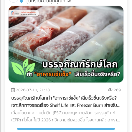
อุปกรณ์ควบคุมคุณภาพ
พิมพ์คุณภาพได้ฟรีที่ At-once แพลตฟอร์มรวมบริษัท B2B ชั้น
ถ่ายรูปออกมาดูดีเท่านั้น หากคุณกำลังวางแผนจะต่อเติมพื้นที่
นำของไทย!
ชั้นบนสุด นี่คือข้อควรรู้สำคัญที่คุณต้องเช็กให้ชัวร์ก่อนที่งบ
ประมาณจะบานปลาย 1. โครงสร้างอาคารเดิมรับน้ำหนักไหวหรือ
ไม่? (Structural Load) สิ่งแรกที่ต้องคำนึงถึงคือ "ความแข็งแรง
ของโครงสร้าง" ดาดฟ้าตึกแถวเก่าส่วนใหญ่ถูกออกแบบมาเพื่อ
รับน้ำหนักของตัวโครงสร้างเองและแท็งก์น้ำเท่านั้น ไม่ได้เผื่อ
สำหรับการรับน้ำหนักของกระถางต้นไม้ขนาดใหญ่ ดินอุ้มน้ำ พื้น
ไม้เทียม หรือจำนวนคนที่ขึ้นไปรวมตัวกันหนาแน่น สิ่งที่ต้องทำ:
ควรปรึกษาวิศวกรโครงสร้างเพื่อประเมินความสามารถในการรับ
น้ำหนัก (Live Load และ Dead Load) ก่อนตัดสินใจเทปูนเพิ่ม
หรือนำของหนักขึ้นไปติดตั้ง เพื่อป้องกันอันตรายจากโครงสร้าง
ทรุดตัว 2. กฎหมายอาคารและทางหนีไฟ (Safety Regulations)
การเปลี่ยนพื้นที่ดาดฟ้าให้เป็นพื้นที่สาธารณะที่มีคนใช้งานจำนวน
2026-07-10, 21:38
269
มาก ต้องคำนึงถึงกฎหมายควบคุมอาคารอย่างเคร่งครัด สิ่งที่
บรรจุภัณฑ์รักษ์โลกทำ "อาหารแช่แข็ง" เสียเร็วขึ้นจริงหรือ?
ต้องทำ: ตรวจสอบความสูงของราวกันตก (Parapet) ว่ามีความ
เจาะลึกทางรอดเรื่อง Shelf Life และ Freezer Burn สำหรับ
สูงเพียงพอและแข็งแรงหรือไม่ นอกจากนี้ต้องมีป้ายบอกทางหนี
โรงงานอุตสาหกรรม
เมื่อนโยบายความยั่งยืน (ESG) และกฎหมายจัดการบรรจุภัณฑ์
ไฟที่ชัดเจน ระบบแสงสว่างฉุกเฉิน และบันไดที่กว้างพอสำหรับการ
(EPR) ทั่วโลกในปี 2026 ทวีความเข้มงวดขึ้น โรงงานผลิตอาหาร
อพยพผู้คนหากเกิดเหตุฉุกเฉิน 3. สภาพการระบายน้ำ
หลายแห่งต่างถูกกดดันให้เปลี่ยนมาใช้ "บรรจุภัณฑ์รักษ์โลก" แต่
(Drainage System) ดาดฟ้าคือด่านแรกที่ต้องปะทะกับพายุฝน