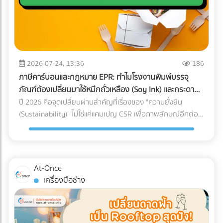
เงินว่า "ขาดทุน" หรือ "กำไรน้อยมาก" ต่อเนื่อง 3-5 ปี แต่
กับใครก็ได้ การหาบริษัท Logistics (3PL) ที่มีรถขนส่งแบบ Air-
คุณหาทีมที่ใช่! การปรับเปลี่ยนโครงสร้างราคา สร้าง Landing
กรรมการบริษัทกลับมีการซื้อทรัพย์สินขนาดใหญ่ เช่น รถสปอร์ต
Ride Suspension พร้อมทีมงานที่ผ่านการอบรมมาตรฐาน
Page ที่มี Conversion Rate สูง และการยิงโฆษณาเจาะตลาด
อสังหาริมทรัพย์ หรือมีการโอนเงินออกไปยังบัญชีส่วนตัวบ่อย
White Glove Service ไม่ใช่เรื่องง่ายและต้องใช้เวลาในการตรวจ
ต่างชาติ ต้องอาศัยความเชี่ยวชาญเฉพาะทาง หากทีม In-house
ครั้ง AI จะประเมินว่านี่คือการโยกเงินบริษัท (Siphoning) หรือการ
สอบประวัติอย่างละเอียด ลดความเสี่ยงและประหยัดเวลาของฝ่าย
ของโรงแรมคุณมีงานล้นมืออยู่แล้ว การใช้บริการ Outsource คือ
ปกปิดรายได้ 3. สินค้าคงเหลือ (Inventory) ในงบ ไม่สอดคล้อง
จัดซื้อ ด้วยการค้นหาและเปรียบเทียบบริษัทขนส่งเฉพาะทาง
ทางออกที่รวดเร็วและคุ้มค่าที่สุด อย่าปล่อยให้ห้องพักต้องว่าง
กับความเป็นจริง นี่คือจุดตายของธุรกิจซื้อมาขายไป หากยอด
2026-07-24, 13:36
186
สำหรับเครื่องมือแพทย์ (Healthcare Logistics) ที่ได้มาตรฐาน
เปล่าในช่วง Low Season! ยกระดับการตลาดโรงแรมของคุณวัน
ขายของคุณน้อย แต่การสั่งซื้อวัตถุดิบหรือนำเข้าสินค้ามีปริมาณ
สากล ได้ฟรีที่ At-once แพลตฟอร์มรวบรวมธุรกิจ B2B ชั้นนำ
ภาษีคาร์บอนและกฎหมาย EPR: ทำไมโรงงานพิมพ์บรรจุ
นี้ เข้ามาค้นหาพาร์ทเนอร์ที่เชี่ยวชาญบน At-once แพลตฟอร์ม
มหาศาลจน "สต็อกบวม" ผิดปกติ สรรพากรจะตั้งข้อสงสัยว่า
ของประเทศไทย
ภัณฑ์ต้องเปลี่ยนมาใช้หมึกถั่วเหลือง (Soy Ink) และกระดาษ
รวบรวมบริษัท B2B ชั้นนำของไทย เรามีตัวเลือกให้คุณครบจบใน
คุณแอบขายสินค้าแบบไม่มีใบกำกับภาษี (ขายของเถื่อน/ขายตัด
FSC
ปี 2026 คือจุดเปลี่ยนผ่านสำคัญที่เรื่องของ "ความยั่งยืน
ที่เดียว: Digital Marketing Agency: ผู้เชี่ยวชาญด้านการวาง
ราคา) 4. ค่าใช้จ่ายเบ็ดเตล็ดและค่ารับรองพุ่งสูงปรี๊ด การยัด
(Sustainability)" ไม่ใช่แค่แคมเปญ CSR เพื่อภาพลักษณ์อีกต่อ
กลยุทธ์และยิงแอดเจาะตลาดต่างชาติ Web Developer / UX-UI
"รายจ่ายส่วนตัว" เข้ามาเป็น "ค่าใช้จ่ายบริษัท" เป็นเรื่องที่ AI จับ
ไป แต่กลายเป็น "กำแพงภาษี" และ "ข้อกีดกันทางการค้า" ที่ส่ง
Designer: ทีมสร้าง Landing Page และระบบ Direct Booking
ทางได้ง่ายมาก หากหมวดหมู่ค่ารับรอง ค่าเดินทาง หรือค่าใช้จ่าย
ผลกระทบต่อต้นทุนของธุรกิจ B2B โดยตรง โดยเฉพาะกฎหมาย
ที่ลื่นไหล SEO Specialist: ช่วยให้เว็บไซต์โรงแรมของคุณติดหน้า
เบ็ดเตล็ด มีสัดส่วนที่สูงผิดปกติเมื่อเทียบกับรายได้รวมของ
EPR (Extended Producer Responsibility) ที่บีบให้เจ้าของ
แรก Google เมื่อ Nomad ค้นหาที่พัก พร้อมเปลี่ยนยอดวิวให้
บริษัท (Benchmarking) เตรียมตัวรับจดหมายเชิญพบเจ้าหน้าที่
แบรนด์ต้องรับผิดชอบต่อซากบรรจุภัณฑ์ของตนเอง หากโรงงาน
เป็นยอดจองหรือยัง? เข้ามาเปรียบเทียบผลงานและติดต่อเอเจน
At-Once
ได้เลย 5. ทำธุรกรรมคริปโตฯ หรือ Digital Assets โดยไม่ลง
ของคุณผลิตบรรจุภัณฑ์ที่รีไซเคิลยาก หรือปล่อยคาร์บอนสูง
ซี่ระดับมืออาชีพได้ฟรีทันทีที่ At-once ให้เราเป็นสะพานเชื่อมธุรกิจ
เครื่องมือช่าง
บัญชี การรับชำระค่าสินค้าจากคู่ค้าต่างประเทศด้วย
ลูกค้ารายใหญ่ระดับโลกจะตัดคุณออกจาก Supply Chain ทันที
คุณสู่ความสำเร็จ!
Cryptocurrency แล้วไม่แปลงค่าเงินมาบันทึกเป็นรายได้ หรือโอน
นี่คือเหตุผลว่าทำไมการเปลี่ยนมาใช้วัสดุรักษ์โลกจึงเป็นทางรอด
เข้ากระเป๋าส่วนตัว ถือเป็นการหลบเลี่ยงภาษีที่ปัจจุบันสรรพากร
เดียว ทำไมต้องเป็นกระดาษ FSC และ หมึกถั่วเหลือง (Soy Ink)?
ร่วมมือกับกระดานเทรด (Exchange) เพื่อตรวจสอบร่องรอย
เมื่อพูดถึงการพิมพ์บรรจุภัณฑ์ องค์ประกอบหลักที่ถูกเพ่งเล็งคือ