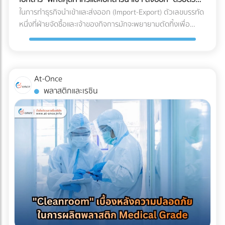
ร่อน (Spalling Concrete) ฝ้าเพดานชั้นล่างพังทลาย: น้ำที่ซึม
"รีไซเคิลไม่ได้" ในขณะที่หากคุณเปลี่ยนไปใช้พลาสติกชีวภาพที่
เอง
ในการทำธุรกิจนำเข้าและส่งออก (Import-Export) ตัวเลขบรรทัด
ลงมาจะหยดใส่ฝ้าเพดานชั้นล่าง ทำให้ฝ้าเกิดรอยด่าง เป็นเชื้อรา
ย่อยสลายได้ (เช่น PLA) วัสดุเหล่านี้มักจะเปราะบาง ทนความเย็น
หนึ่งที่ฝ่ายจัดซื้อและเจ้าของกิจการมักจะพยายามตัดทิ้งเพื่อ
หรือทะลุพังลงมา ทำลายเฟอร์นิเจอร์และระบบไฟที่เพิ่งทำใหม่
จัดไม่ได้ ถุงจะกรอบและแตกหักง่ายมากเมื่อเจออุณหภูมิติดลบ
ประหยัดต้นทุนคือ "ค่าบริการตัวแทนออกของ (Customs
ทั้งหมด ค่าซ่อมแซมที่แพงกว่าค่าป้องกัน: หากเกิดน้ำรั่วซึม คุณ
แถมยังมีอัตราการซึมผ่านของไอน้ำ (WVTR) สูง ทำให้อาหารสูญ
Broker) หรือ Freight Forwarder" หลายองค์กรมีความเชื่อว่า
จะต้องเสียเงินรื้อถอนพื้นดาดฟ้าที่เพิ่งตกแต่งเสร็จทั้งหมดออก
เสียน้ำหนักและคุณภาพอย่างรวดเร็ว 3 กลยุทธ์รักษาสมดุล: รักษ์
การจัดการจองเรือและเดินพิธีการศุลกากรด้วยตัวเองเป็นเพียง
เพื่อมาซ่อมแซมรอยรั่ว ซึ่งเป็นต้นทุนที่แพงกว่าการทำระบบกันซึม
โลกได้ โดย Shelf Life อาหารแช่แข็งไม่พัง หากโรงงานของคุณ
งานเอกสาร (Paperwork) ทั่วไปที่ใครๆ ก็ทำได้ แต่ในความเป็น
ตั้งแต่แรกหลายเท่าตัว เลือกระบบกันซึมดาดฟ้าอย่างไรให้จบ
At-Once
ต้องการเดินหน้าเรื่อง Eco-packaging ในอุตสาหกรรมอาหารแช่
จริง โลกของการค้าระหว่างประเทศถูกผูกมัดด้วยกฎหมายและข้อ
ปัญหา? ก่อนที่จะเริ่มงานตกแต่ง (Finishing) พื้นผิวดาดฟ้า คุณ
พลาสติกและเรซิน
แข็ง นี่คือทางออกที่แบรนด์ชั้นนำระดับโลกกำลังปรับใช้: 1. เปลี่ยน
บังคับที่ซับซ้อน การพยายามประหยัดงบหลักพันในการจ้างผู้
ควรลงทุนกับการทำ ระบบกันซึม (Waterproofing System) ที่มี
ผ่านสู่ Mono-material PE (พลาสติกชนิดเดียวที่เกิดมาเพื่อ
เชี่ยวชาญ อาจนำไปสู่ "ต้นทุนแฝงและค่าปรับหลักล้าน" ที่สามารถ
คุณภาพ โดยประเภทที่นิยมใช้สำหรับดาดฟ้ามีดังนี้: อะคริลิกกัน
ความเย็น) วงการอุตสาหกรรมอาหารแช่แข็งในปี 2026 กำลังมุ่ง
ทำให้ธุรกิจสะดุดจนถึงขั้นวิกฤตได้ นี่คือบทเรียนราคาแพงและ
ซึม (Acrylic Waterproof): เหมาะสำหรับดาดฟ้าทั่วไปที่มีการ
หน้าไปที่โครงสร้าง Mono-material PE (Polyethylene) คือการ
ความเสี่ยงระดับโครงสร้าง ที่ธุรกิจต้องแบกรับเมื่อตัดสินใจ
สัญจรไม่หนักมาก มีความยืดหยุ่น ทนทานต่อรังสียูวี และช่วย
ใช้พลาสติกตระกูล PE ทั้งหมดมาทำเป็นถุง เนื่องจาก PE มีจุด
จัดการเอกสารและพิกัดศุลกากรด้วยตัวเอง 3 สิ่งที่ไม่อยากให้เกิด
สะท้อนความร้อนได้ดี โพลียูรีเทนกันซึม (PU Waterproof): เหมาะ
เด่นเรื่องการทนความเย็นจัดได้ดี ไม่กรอบแตก และที่สำคัญคือ
เมื่อการจัดการเอกสารศุลกากรผิดพลาด 1. การสำแดง "พิกัด
สำหรับพื้นที่ที่มีน้ำขัง หรือดาดฟ้าที่ต้องการปูพื้นกระเบื้อง/ไม้
สามารถนำไปรีไซเคิลเข้าสู่ระบบเศรษฐกิจหมุนเวียน (Circular
ศุลกากร (HS Code)" ผิดพลาด HS Code (Harmonized
เทียมทับ มีความยืดหยุ่นสูงมาก ทนต่อรอยแตกร้าวของอาคารได้
Economy) ได้ 100% ตอบโจทย์กฎหมายต่างประเทศได้ทันที 2.
System Code) คือรหัสตัวเลขสากลที่ใช้แยกประเภทสินค้าทั่วโลก
ดีเยี่ยม ป้องกันน้ำซึมผ่านได้ 100% บทสรุป การรีโนเวทดาดฟ้าให้
ใช้เทคโนโลยี MDO-PE อัปเกรดความเหนียวและป้องกันรอยเจาะ
ซึ่งรหัสนี้จะเป็นตัวกำหนดอัตราภาษีนำเข้า-ส่งออกที่ธุรกิจต้อง
เป็น Rooftop ที่สวยงามและสร้างกำไรให้ธุรกิจ เป็นไอเดียที่ยอด
ทะลุ เพื่อแก้ปัญหาเรื่องความแข็งแรง โรงงานบรรจุภัณฑ์ยุคใหม่จะ
จ่าย การตีความ HS Code ไม่ใช่เรื่องตรงไปตรงมา สินค้าหนึ่งชิ้น
เยี่ยม แต่รากฐานที่สำคัญที่สุดของความสวยงามนั้นคือ "ความ
ใช้เทคโนโลยี MDO (Machine Direction Orientation) ในการยืด
อาจเข้าข่ายพิกัดได้หลายหมวดหมู่ขึ้นอยู่กับวัสดุหรือการใช้งาน
ปลอดภัยและโครงสร้างที่ปกป้องอาคารได้" การให้ความสำคัญกับ
ฟิล์ม PE ให้มีความแข็งแรง แกร่งขึ้น และทนต่อการเจาะทะลุ