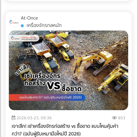
ไม่เพียงพออีกต่อไป แต่ "ความปลอดภัยระดับสากล" ต่างหากที่
เป็นกุญแจสำคัญในการรักษาคู่ค้า ระบบตรวจสอบคุณภาพ
At-Once
อัตโนมัติ หรือ Inspection System จึงไม่ใช่แค่เครื่องจักรในสาย
เครื่องจักรกลหนัก
การผลิต แต่มันคือ "ผู้พิทักษ์แบรนด์" ที่ป้องกันความผิดพลาดที่
อาจทำลายธุรกิจได้ในชั่วข้ามคืน
2026-03-23, 09:36
853
เจาะลึก! เช่าเครื่องจักรก่อสร้าง vs ซื้อขาด แบบไหนคุ้มค่า
กว่า? (ฉบับผู้รับเหมามือใหม่ปี 2026)