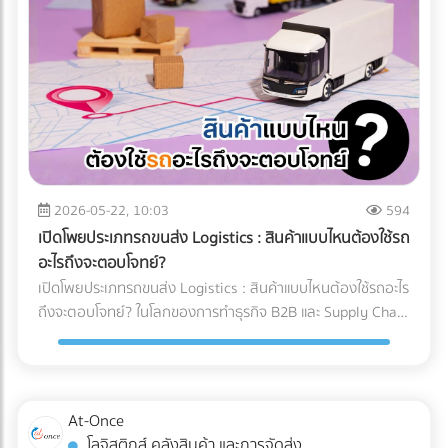
และคำแนะนำสำหรับ Site Manager จากการวางระบบระบายน้ำ
ทำงานของเครื่อง X-ray อย่างไร? เทคโนโลยี X-ray
อย่างรัดกุม โครงการสามารถดำเนินงานต่อได้ 100% ตลอดฤดู
อุตสาหกรรมอาหาร 2026 ใช้ระบบ AI ในการทำ Anomaly
ฝน อายุการใช้งานของเครื่องจักรไม่สั้นลง และไม่มีค่าซ่อมบำรุง
Detection (การตรวจจับความผิดปกติ) แทนที่จะตั้งค่าความหนา
ฉุกเฉิน สรุป 3 ข้อแนะนำก่อนเริ่มงาน: 1. เช็กประวัติน้ำท่วมย้อน
แน่นแบบตายตัว AI จะเรียนรู้ภาพของอาหารที่สมบูรณ์แบบนับ
หลัง 2. เตรียมเนินดินหรือพื้นที่สูงสำหรับจอดเครื่องจักรหลังเลิก
หมื่นภาพ เมื่อเจอสิ่งผิดปกติที่ซ่อนอยู่ในพื้นผิวที่ซับซ้อน (เช่น
งาน 3. จัดทำแผนฉุกเฉินในการอพยพเครื่องจักร กำลังเตรียม
ซีเรียล หรือถั่วรวม) AI จะประมวลผลและคัดแยกได้อย่างแม่นยำ 3
พื้นที่ก่อสร้าง หรือต้องการเช่าเครื่องจักรหนัก หรือวางแผน
เทรนด์ความสามารถใหม่ของระบบ QC อาหารอัตโนมัติ 1. การ
จัดการเรื่องน้ำ? ค้นหาและเปรียบเทียบบริการได้ที่ At-Once
ตรวจจับสิ่งแปลกปลอมความหนาแน่นต่ำ: AI ช่วยให้เครื่องสแกน
แพลตฟอร์มรวมธุรกิจ B2B อันดับหนึ่งของไทย
x-ray ตรวจจับพลาสติกบาง, ยาง, หรือกระดูกอ่อนในเนื้อสัตว์
2026-05-22, 10:03
594
ซึ่งเป็นสิ่งที่รังสี X-ray แบบเดิมมักจะมองข้าม 2. ตรวจสอบบรรจุ
เปิดโพยประเภทรถขนส่ง Logistics : สินค้าแบบไหนต้องใช้รถ
ภัณฑ์และน้ำหนักในขั้นตอนเดียว: เครื่อง X-ray ยุคใหม่สามารถ
อะไรถึงจะตอบโจทย์?
ตรวจสอบรอยซีลรั่ว สินค้าแหว่งหาย และเช็กน้ำหนักรวมไปพร้อม
เปิดโพยประเภทรถขนส่ง Logistics : สินค้าแบบไหนต้องใช้รถอะไร
กับการหาสิ่งแปลกปลอมในเสี้ยววินาที 3. Data Analytics &
ถึงจะตอบโจทย์? ในโลกของการทำธุรกิจ B2B และ Supply Chain
Cloud Monitoring: เชื่อมต่อข้อมูลขึ้น Cloud แบบ Real-time
การขนส่งสินค้าไม่ใช่แค่การนำของจากจุด A ไปส่งที่จุด B แต่คือ
ทำให้ผู้จัดการโรงงานรู้ได้ทันทีว่าของเสียเกิดจากไลน์ผลิตไหน
การต่อสู้กับ "ต้นทุนแฝง" และ "ความปลอดภัยของสินค้า" หลาย
เพื่อแก้ไขปัญหาได้ตรงจุด การอัปเกรดมาใช้เครื่อง X-ray AI จะ
ครั้งที่ฝ่ายจัดซื้อหรือผู้ประกอบการเลือกจ้างรถขนส่งขนาดใหญ่
ช่วยให้โรงงาน วิธีลด False Reject โรงงานอาหาร ได้อย่างเป็น
เกินความจำเป็นเพราะเผื่อเหลือเผื่อขาด จนทำให้ค่าใช้จ่ายบาน
At-Once
รูปธรรม และผ่านมาตรฐานระดับโลกอย่าง HACCP, GMP หรือ
ปลาย หรือบางครั้งเลือกใช้รถผิดประเภทจนสินค้าเสียหายระหว่าง
โลจิสติกส์ คลังสินค้า และการจัดส่ง
BRC ได้ง่ายขึ้น ต้องการอัปเกรดเทคโนโลยีตรวจสอบคุณภาพใน