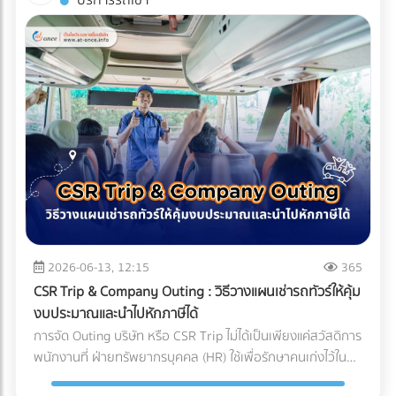
บริการรถเช่า
(Compliance Risks) ในปี 2026 ทั่วโลกหันมาใช้น้ำยาแอร์รักษ์
บริหารจัดการซัพพลายเชนที่ถูกต้อง สิ่งที่ส่งมาถึงหน้าโรงงาน
บรรจุภัณฑ์ (Sealing) จะต้องดำเนินการให้เสร็จสิ้นภายใน
โลก (Eco-Friendly Refrigerants) ซึ่งมักจะมีแรงดันสูงกว่า
อาจกลายเป็นเพียง "ผงชาสีหม่น" ที่สูญเสียทั้งเอกลักษณ์และ
Cleanroom ทั้งหมด บรรจุภัณฑ์ที่ใช้มักเป็นถุงฟอยล์หรือถุง
น้ำยาแอร์ยุคเก่า ชิ้นส่วนราคาถูกอาจไม่ได้ถูกออกแบบมาเพื่อ
มูลค่า กุญแจสำคัญที่อยู่เบื้องหลังการคงสภาพความสดใหม่ สี
Tyvek ที่ได้มาตรฐานการแพทย์ เมื่อซีลปิดผนึกเรียบร้อยแล้ว จึง
รองรับสเปกใหม่นี้ ทำให้ไม่ผ่านมาตรฐานความปลอดภัย
เขียวสว่าง และกลิ่นอูมามิของมัทฉะไว้ได้อย่างสมบูรณ์แบบ คือ
จะสามารถนำชิ้นงานนั้นออกจาก Cleanroom สู่คลังสินค้าปกติ
นอกจากนี้ หากซัพพลายเออร์ต้นทางไม่มีระบบจัดการสิ่ง
ระบบขนส่งที่เรียกว่า Cold Chain Logistics (ระบบห่วงโซ่ความ
ได้ บทสรุป: ความมั่นใจที่ส่งต่อถึงมือผู้ป่วย การลงทุนสร้างและ
แวดล้อมที่ดี โรงงานก็อาจเผชิญความยากลำบากในการขอใบรับ
เย็น) ทำไม "มัทฉะ" ถึงต้องการการดูแลระดับพิเศษ? ก่อนจะเข้าใจ
บำรุงรักษา Cleanroom มีต้นทุนที่สูงมาก ทั้งค่าระบบปรับอากาศ
รองสากลเพื่อส่งออกสินค้าไปต่างประเทศ บทสรุป: การเปลี่ยน
ความสำคัญของการขนส่ง ต้องเข้าใจธรรมชาติของผงมัทฉะ
ค่าชุดป้องกัน (Gowning) และการตรวจสอบมาตรฐานประจำปี แต่
มุมมองจาก "ราคา" สู่ "ความคุ้มค่า" แบรนด์ผู้ผลิตเครื่องปรับ
ก่อน มัทฉะคือการนำใบชาทั้งใบไปบดละเอียดด้วยโม่หินจนเป็นผง
สำหรับอุตสาหกรรมการแพทย์ นี่คือการลงทุนที่ประเมินค่าไม่ได้
อากาศชั้นนำระดับโลก ล้วนเข้าใจถึงกฎข้อนี้ดี พวกเขาจึงมักไม่
ขนาดไมครอน ทำให้ตัวผงชามีพื้นที่ผิวสัมผัสกับอากาศมาก ศัตรู
สำหรับฝ่ายจัดซื้อหรือเจ้าของแบรนด์อุปกรณ์การแพทย์ การ
ประนีประนอมกับชิ้นส่วนกลไกที่อยู่ภายใน และเจาะจงเลือกใช้ผู้
ตัวร้ายที่ทำลายคุณภาพของมัทฉะมีอยู่ 3 ประการหลัก: ความ
เลือกพาร์ทเนอร์ หรือ OEM โรงงานพลาสติกที่ได้รับการรับรอง
ผลิตชิ้นส่วน (OEM) ที่มีกระบวนการตรวจสอบคุณภาพแบบ
ร้อน (Heat): อุณหภูมิที่สูงเกินไปจะเร่งกระบวนการสลายตัวของ
มาตรฐาน Cleanroom (ISO 14644) และระบบบริหารงาน
100% และยึดมั่นในมาตรฐานระดับสูง (เช่น Japanese Quality
คลอโรฟิลล์ (Chlorophyll) ทำให้สีเขียวสว่างสดใส (Vibrant
คุณภาพสำหรับเครื่องมือแพทย์ (ISO 13485) ไม่เพียงแต่ช่วยลด
Standards หรือมาตรฐาน ISO) เท่านั้น การเปลี่ยนมุมมองจาก
Green) กลายเป็นสีเหลืองอมน้ำตาล (Yellowish-brown)
2026-06-13, 12:15
365
ความเสี่ยงในการถูกตีกลับสินค้า (Product Recall) แต่ยัง
การหา "อะไหล่ที่ถูกที่สุด" เป็น "อะไหล่ที่ลดความเสี่ยงได้มากที่สุด"
ออกซิเจน (Oxygen): ทำให้เกิดปฏิกิริยาออกซิเดชัน (Oxidation)
เป็นการสร้างความมั่นใจสูงสุดว่า ผลิตภัณฑ์ของคุณจะปลอดภัย
CSR Trip & Company Outing : วิธีวางแผนเช่ารถทัวร์ให้คุ้ม
คือกุญแจสำคัญที่ทำให้องค์กรเติบโตอย่างยั่งยืน การเลือก
ซึ่งจะทำลายสารประกอบที่ให้กลิ่นหอม (Aroma) และสารต้าน
และพร้อมช่วยชีวิตผู้ป่วยได้อย่างแท้จริง
งบประมาณและนำไปหักภาษีได้
ซัพพลายเออร์จึงไม่ใช่แค่การเปรียบเทียบใบเสนอราคา แต่คือการ
อนุมูลอิสระ (Catechins) ทำให้รสชาติอูมามิหายไป และเกิดความ
การจัด Outing บริษัท หรือ CSR Trip ไม่ได้เป็นเพียงแค่สวัสดิการ
มองหา "พาร์ทเนอร์เชิงกลยุทธ์" ที่สามารถช่วยควบคุม Total
ขมฝาดขึ้นมาแทน ความชื้นและแสง (Moisture & Light): เร่งการ
พนักงานที่ ฝ่ายทรัพยากรบุคคล (HR) ใช้เพื่อรักษาคนเก่งไว้ใน
Cost of Ownership ได้อย่างแท้จริง ท้ายที่สุดแล้ว การลงทุนกับ
เติบโตของจุลินทรีย์ และทำให้สีของชาซีดจางลงอย่างรวดเร็ว
องค์กรเท่านั้น แต่ในมุมมองของผู้บริหารและฝ่ายบัญชี กิจกรรม
ชิ้นส่วนที่มีคุณภาพตั้งแต่ต้นทาง ย่อมเป็นทางเลือกที่คุ้มค่ากว่า
Cold Chain Logistics ทำงานอย่างไรในเส้นทาง ญี่ปุ่น-ไทย?