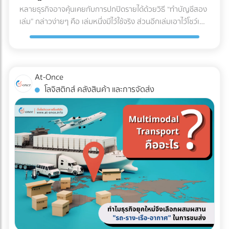
U (U-Shaped Layout) นี่คือรูปแบบที่ได้รับความนิยม "สูงที่สุด"
หลายธุรกิจอาจคุ้นเคยกับการปกปิดรายได้ด้วยวิธี “ทำบัญชีสอง
สดใหม่และคุณภาพของสินค้าตลอดเส้นทาง ✅ สินค้าที่ตอบ
ในวงการโลจิสติกส์ จุดเด่นคือจุดรับสินค้าเข้า (Receiving) และจุด
เล่ม” กล่าวง่ายๆ คือ เล่มหนึ่งมีไว้ใช้จริง ส่วนอีกเล่มเอาไว้โชว์เพื่อ
โจทย์: อาหารทะเล, เนื้อสัตว์สด, ผักผลไม้ส่งออก, ยารักษาโรค,
จ่ายสินค้าออก (Shipping) จะอยู่ฝั่งเดียวกันของอาคาร โดย
เลี่ยงการเสียภาษี แต่ปัจจุบันวิธีนี้ทำได้ยากขึ้นมากในยุคที่กรม
วัคซีน, และเครื่องสำอางบางชนิดที่ไวต่อความร้อน 5. รถหัวลาก
กระแสการทำงานจะไหลเป็นรูปตัว U ตั้งแต่การรับของ เก็บเข้าชั้น
สรรพากรตรวจสอบภาษีด้วย AI และ Big Data ที่ทำงานตลอด
/ รถเทรลเลอร์ (Trailer) รถสำหรับลากจูงที่ไม่มีกระบะบรรทุกใน
วาง หยิบสินค้า และนำไปแพ็กเพื่อจัดส่ง ข้อดี: ใช้พื้นที่ประตูและ
24 ชั่วโมง จากเดิมที่ต้องใช้ “เจ้าหน้าที่” ในการสุ่มตรวจเอกสาร
ตัว แต่ใช้สำหรับลาก "ตู้คอนเทนเนอร์" (Container) หรือหาง
ลานจอดรถร่วมกันได้คุ้มค่าที่สุด พนักงานและรถโฟล์คลิฟต์
แบบ Manual ในวันนี้ เราไม่อาจใช้วิธีเดิมในการหลีกเลี่ยงภาษีได้
พ่วงแบบเรียบ (Flatbed) ทนทานต่อการบรรทุกของที่หนักมาก
At-Once
สามารถโยกย้ายไปช่วยงานทั้งฝั่งรับและฝั่งจ่ายได้ง่าย (Cross-
อีกต่อไป เพราะระบบไม่ได้ดูแค่สิ่งที่คุณยื่น แต่ดู "สิ่งที่คนอื่นยื่น
และยาวเป็นพิเศษ ✅ สินค้าที่ตอบโจทย์: สินค้านำเข้า-ส่งออกที่
โลจิสติกส์ คลังสินค้า และการจัดส่ง
docking ทำได้สะดวก) ข้อควรระวัง: อาจเกิดความแออัดบริเวณ
เกี่ยวกับคุณด้วย" คำถามสำคัญคือ... ธุรกิจของคุณพร้อมรับมือ
บรรจุในตู้คอนเทนเนอร์ (ไปรับ/ส่งที่ท่าเรือหรือท่าอากาศยาน),
ประตูเข้า-ออก หากมีการรับและส่งสินค้าพร้อมกันในปริมาณ
กับการถูกตรวจสอบหรือยัง? ในวันที่ข้อมูลทางการเงินทุกเส้น
ท่อเหล็กขนาดใหญ่, โครงสร้างเหล็กสะพาน, หรือรถยนต์ 3 เช็
มากๆ เหมาะกับใคร?: ธุรกิจ SME, ธุรกิจที่มีพื้นที่อาคารจำกัด,
ทางเชื่อมโยงถึงกัน 3 วิธีเตรียมพร้อมรับมือ ให้ธุรกิจปลอดภัย
กลิสต์ฉบับย่อ: ถามตัวเองก่อนตัดสินใจจ้างรถขนส่งเหมาคัน
คลังสินค้าที่เน้นการกระจายสินค้าทั่วไป (FMCG) 2. รูปแบบตัว I
จาก "ภาษีย้อนหลัง" นี่คือ 3 ตัววิธีปรับตัวสำคัญ ที่เจ้าของธุรกิจ
สินค้าคืออะไร มีน้ำหนักและปริมาตร (คิว) เท่าไหร่? (เพื่อเลือกรถที่
(I-Shaped / Through Layout) รูปแบบนี้คือการเดินทางเป็น
ต้องเริ่มทำตั้งแต่วันนี้ เพื่อสร้างภูมิคุ้มกันให้บริษัทปลอดภัยจาก
รับน้ำหนักได้พอดี ไม่เหลือพื้นที่ว่างให้เสียเงินฟรี) จุดขึ้น-ลง
"เส้นตรง" จุดรับสินค้าจะอยู่หัวอาคาร และจุดจ่ายสินค้าจะอยู่ท้าย
ฝันร้ายเรื่องภาษีย้อนหลัง: 1. บังคับใช้ "บัญชีเล่มเดียว" (Single
สินค้า มีข้อจำกัดไหม? (เช่น ซอยแคบ รถ 6 ล้อเข้าไม่ได้ หรือมี
อาคารฝั่งตรงข้ามกัน สินค้าจะไหลไปในทิศทางเดียวแบบไม่มีการ
Account) อย่างเคร่งครัด หมดยุคของการทำ "บัญชีเล่มหนึ่งยื่น
เครื่องโฟล์คลิฟต์สำหรับโหลดของหรือไม่) ต้องการบริการเสริม
ย้อนกลับ ข้อดี: ลดความสับสนและการวิ่งสวนทางกันได้อย่าง
สรรพากร บัญชีเล่มสองเก็บไว้ดูเอง" แล้ว เพราะข้อมูลเงินสดที่
อะไรบ้าง? (เช่น ต้องการพนักงานยกของด้วย หรือต้องการ
เด็ดขาด กระบวนการทำงานไหลลื่นมาก (Straight-line flow) ลด
เข้าบัญชีธนาคาร ข้อมูลค่าน้ำค่าไฟ หรือข้อมูลการนำเข้าสินค้า
ประกันภัยสินค้ามูลค่าสูงครอบคลุมเพิ่มเติม) สรุป การเลือก
อุบัติเหตุบริเวณคอขวด ข้อควรระวัง: ต้องใช้อาคารที่มีความยาว
ถูกเชื่อมโยงถึงกันหมด การจงใจทำรายได้ให้ต่ำกว่าความเป็นจริง
ประเภทรถขนส่งให้ตรงกับงาน ไม่เพียงแต่ช่วยปกป้องสินค้าให้ถึง
มาก และต้องใช้พื้นที่ภายนอก (ลานจอดรถ) ทั้ง 2 ฝั่งของอาคาร
จะทำให้ตัวเลขในงบการเงินขัดแย้งกันเองจนกลายเป็นเป้าหมาย
มือลูกค้าอย่างปลอดภัย แต่ยังเป็นกลยุทธ์สำคัญที่ช่วยให้ฝ่ายจัด
ทำให้สิ้นเปลืองพื้นที่โดยรอบ เหมาะกับใคร?: โรงงานอุตสาหกรรม