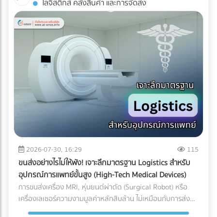
โลจิสติกส์ คลังสินค้า และการจัดส่ง
Industrial ESS ทำงานอย่างไร? ระบบนี้คือการรวมร่างกัน
AR: สัมผัสประสบการณ์ 3D โดยไม่ต้องโหลดแอปฯ ข้อเสียของ
ระหว่าง แผงโซลาร์เซลล์ (ผลิตไฟ) + อินเวอร์เตอร์แบบไฮบริด
การทำ AR ในอดีตคือลูกค้าต้องเสียเวลาดาวน์โหลด
(สลับแหล่งจ่ายไฟ) + แบตเตอรี่อุตสาหกรรม (กักเก็บไฟ) เมื่อมี
แอปพลิเคชัน (App-based AR) ซึ่งสร้างความรำคาญใจ แต่
ระบบ Industrial ESS เข้ามา โรงงานของคุณจะเสมือนมี UPS
Web-AR ทลายข้อจำกัดนั้นทิ้งไป เพียงแค่ลูกค้าใช้กล้องสมาร์ต
(เครื่องสำรองไฟ) ขนาดยักษ์คอยคุ้มกัน โดยระบบจะทำงานแบบไร้
โฟนสแกน QR Code บนโบรชัวร์ โมเดล 3D ของเครื่องจักรของ
รอยต่อ (Seamless Transition) เมื่อไฟจากการไฟฟ้าดับหรือ
คุณก็สามารถลอยขึ้นมาบนโต๊ะประชุมของพวกเขาได้ทันที! ทำไม
กระชาก ระบบจะสลับไปดึงกระแสไฟจากแบตเตอรี่มาจ่ายให้
ธุรกิจ B2B ถึงควรใช้ Web-AR ในสื่อสิ่งพิมพ์? ย่อของใหญ่ ให้มา
เครื่องจักรสำคัญ (Critical Loads) ทันทีในระดับเสี้ยววินาที ทำให้
อยู่บนโต๊ะประชุม: คุณไม่สามารถพกเครื่องจักรหนัก 2 ตันไปเสนอ
สายการผลิตเดินหน้าต่อไปได้โดยที่เครื่องจักรไม่สะดุด ทำไมปี
ขายลูกค้าได้ แต่ Web-AR ช่วยให้ลูกค้าซูมดูรายละเอียด รวมถึง
2026 ถึงเป็น "จังหวะทอง" ในการลงทุนระบบ ESS? หากย้อน
กลไกภายใน และหมุนดูสินค้าได้ 360 องศาผ่านมือถือหรือ Tablet
กลับไปช่วงปี 2021-2022 แบตเตอรี่อุตสาหกรรมยังมีราคาสูงลิ่ว
เปลี่ยนสิ่งพิมพ์ให้วัดผลได้ (Measurable ROI): โบรชัวร์ปกติเรา
จนหลายโรงงานถอดใจ แต่ในยุค 2026 เกมได้เปลี่ยนไปแล้วด้วย
ไม่รู้เลยว่าลูกค้าอ่านหน้าไหน แต่ Web-AR สามารถเก็บ Data ได้
ปัจจัยเหล่านี้: ราคาแบตเตอรี่ LFP ลดลงอย่างมีนัยสำคัญ:
ว่าลูกค้าสแกน QR Code จากพื้นที่ไหน สแกนกี่ครั้ง และใช้เวลาดู
2026-07-30, 16:29
115
เทคโนโลยีแบตเตอรี่ Lithium Iron Phosphate (LiFePO4)
โมเดล 3D นานเท่าไร สร้าง Wow Experience ทันที: ผู้บริหาร
ขนส่งอย่างไรไม่ให้พัง! เจาะลึกมาตรฐาน Logistics สำหรับ
สำหรับอุตสาหกรรม มีการผลิตในสเกลที่ใหญ่ขึ้นมาก ทำให้ราคา
B2B มีเวลาจำกัด การทำให้พวกเขา "ว้าว" ตั้งแต่ 10 วินาทีแรกที่
อุปกรณ์การแพทย์ขั้นสูง (High-Tech Medical Devices)
ต่อกิโลวัตต์-ชั่วโมง (kWh) ถูกลงกว่าอดีตเกือบ 40% แถมยังมี
เห็นสินค้า ช่วยเพิ่มโอกาสในการขอเข้าพบ (Pitching) ได้มหาศาล
การขนส่งเครื่อง MRI, หุ่นยนต์ผ่าตัด (Surgical Robot) หรือ
ความปลอดภัยสูง ไม่ติดไฟง่าย และอายุการใช้งานยาวนานกว่า
การลงทุนทำ Web-AR บนแคตตาล็อกสินค้าเพียงครั้งเดียว
เครื่องเลเซอร์ความงามมูลค่าหลักสิบล้าน ไม่เหมือนกับการส่ง
10,000 ไซเคิล (อ้างอิงจากรายงาน Bloomberg) ระบบ Peak
สามารถนำไปใช้งานซ้ำได้ทั้งในงานอีเวนต์ (Exhibition) และการ
พัสดุทั่วไป เพราะความเสียหายของเครื่องมือแพทย์ขั้นสูงเหล่านี้
Shaving หั่นค่าไฟ TOU แบบอัจฉริยะ: โรงงานส่วนใหญ่ใช้ค่าไฟ