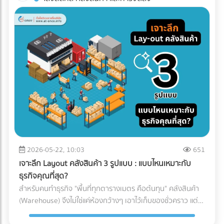
ทาง (เช่น โดนฝนสาด หรืออุณหภูมิเปลี่ยน) บทความนี้จะพาคุณ
โรงงานอาหาร? ค้นหาตัวแทนจำหน่ายเครื่องจักร และผู้ให้บริการ
ไปกางโพย ประเภทรถขนส่ง Logistics เพื่อให้คุณจับคู่สินค้ากับ
ระบบ Inspection Systems ระดับอุตสาหกรรม ที่ At-Once
ยานพาหนะได้อย่างถูกต้อง คุ้มค่า และตอบโจทย์ธุรกิจมากที่สุด
ทำไมฝ่ายจัดซื้อต้องซีเรียสเรื่อง "ประเภทรถขนส่ง"? การตัดสินใจ
เลือกรถขนส่งมีผลโดยตรงต่อกำไร (Profit Margin) ของบริษัท
เพราะรถแต่ละประเภทมีข้อจำกัดทางกฎหมายและลักษณะทาง
กายภาพที่ต่างกัน: กฎหมายน้ำหนักบรรทุก: รถแต่ละคันถูกจำกัด
น้ำหนักไม่ให้เกินมาตรฐาน หากฝ่าฝืน บริษัทของคุณอาจโดนค่า
ปรับมหาศาลและเสียประวัติ ข้อจำกัดเรื่องเวลาและเส้นทาง: รถ
บรรทุกขนาดใหญ่ (ตั้งแต่ 6 ล้อขึ้นไป) จะติดช่วงเวลาห้ามวิ่งใน
เขตกรุงเทพฯ และปริมณฑล หากสินค้าคุณต้องส่งด่วน การเลือก
รถผิดอาจทำให้ผิดนัดลูกค้าได้ เปิดโพย 5 ประเภทรถขนส่งยอด
ฮิต: สินค้าแบบไหน ใช้รถอะไร? เพื่อให้เห็นภาพชัดเจน เราขอแบ่ง
2026-05-22, 10:03
651
ประเภทรถที่ใช้บ่อยในวงการโลจิสติกส์ออกเป็น 5 ประเภทหลัก
เจาะลึก Layout คลังสินค้า 3 รูปแบบ : แบบไหนเหมาะกับ
ดังนี้: 1. รถกระบะตอนเดียว (ตู้ทึบ / คอก) ราชาแห่งความคล่อง
ธุรกิจคุณที่สุด?
ตัว วิ่งได้ตลอด 24 ชั่วโมง โดยไม่มีข้อจำกัดด้านเวลา เเละบรรทุก
สำหรับคนทำธุรกิจ "พื้นที่ทุกตารางเมตร คือต้นทุน" คลังสินค้า
น้ำหนักได้ประมาณ 1-2 ตัน (ขึ้นอยู่กับโครงสร้างและการดัดแปลง
(Warehouse) จึงไม่ใช่แค่ห้องกว้างๆ เอาไว้เก็บของชั่วคราว แต่
ของรถ ) ตู้ทึบ: เหมาะกับสินค้าที่ต้องการการปกป้องจากแดด ฝน
เป็นหัวใจสำคัญของระบบ Supply Chain พอๆกับการจัดการคลัง
และฝุ่นละออง 100% คอกเหล็ก: เหมาะกับสินค้าที่รูปทรงไม่