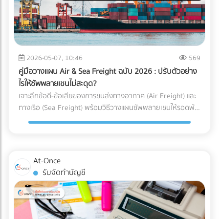
ได้คุ้มค่ากว่า) ความเร็วหรือพื้นที่ สำคัญกว่ากัน? (ตัว U เน้น
เหตุผลที่ธุรกิจยุค 2026 ขาด “สำนักงานบัญชีมืออาชีพ” ไม่ได้
ประหยัดพื้นที่และยืดหยุ่น ส่วนตัว I เน้นความเร็วและลดคอขวด)
การจ้างสำนักงานบัญชีที่ได้มาตรฐาน เป็นได้มากกว่าแค่งาน
กำลังมองหาผู้เชี่ยวชาญด้านคลังสินค้าอยู่หรือเปล่า? การ
ธุรการหรือผู้คีย์ข้อมูล ราคาที่ต้องจ่าย "ไม่ใช่ความสิ้นเปลือง แต่
ออกแบบ Layout ที่ดีเป็นเพียงจุดเริ่มต้น การก่อสร้างโครงสร้าง
คือการลงทุน" ที่ช่วยชี้ชะตาความอยู่รอดขององค์กรด้วย 3
ที่แข็งแรง การติดตั้งชั้นวาง (Racking System) ที่ได้มาตรฐาน
เหตุผลหลัก ดังนี้: 1. เป็นเครื่องดักจับ Red Flags ก่อนถึงมือ AI
2026-05-07, 10:46
569
และการวางระบบคลังสินค้า (WMS) คือฟันเฟืองที่ช่วยให้ธุรกิจ
สรรพากร สำนักงานบัญชีมืออาชีพ (ที่มี CPA หรือ CPD ดูแล) จะ
ของคุณเติบโตอย่างมั่นคง หากคุณกำลังมองหา บริษัทรับเหมา
คู่มือวางแผน Air & Sea Freight ฉบับ 2026 : ปรับตัวอย่าง
ทำหน้าที่เป็น “แนวป้องกันแรก” ตรวจสอบความสอดคล้องของ
ก่อสร้างคลังสินค้า, ผู้ให้บริการออกแบบและติดตั้งระบบชั้นวาง
ไรให้ซัพพลายเชนไม่สะดุด?
ตัวเลข (Reconciliation) เทียบเคียงสัดส่วนรายได้และค่าใช้จ่ายให้
(Racking), หรือผู้ให้บริการ Logistics มืออาชีพ... ไม่ต้องเสีย
เจาะลึกข้อดี-ข้อเสียของการขนส่งทางอากาศ (Air Freight) และ
สมเหตุสมผล และช่วยอุดรอยรั่วของข้อมูลก่อนยื่นต่อกรม
เวลาเสิร์ชหาให้ยุ่งยาก!
ทางเรือ (Sea Freight) พร้อมวิธีวางแผนซัพพลายเชนให้รอดพ้น
สรรพากร 2. เปลี่ยนผ่านการยื่นเอกสารกระดาษ สู่ Digital Tax
ทุกวิกฤต ค้นหาพาร์ทเนอร์โลจิสติกส์ได้ที่ At-Once
อย่างไร้รอยต่อ สำนักงานบัญชียุคใหม่จะมีเครื่องมือและ
ซอฟต์แวร์ (Cloud Accounting) ที่เชื่อมต่อ API เข้ากับระบบของ
รัฐและธนาคารได้โดยตรง ช่วยลด Human Error และทำให้มั่นใจ
ว่าข้อมูลทุกเส้นทางเงินถูกส่งเข้าระบบอย่างถูกต้อง 100% 3.
At-Once
ยกระดับบทบาทสู่ "Virtual CFO" (ที่ปรึกษาทางการเงินส่วนตัว)
รับจัดทำบัญชี
บทบาทของนักบัญชีในปี 2026 ไม่ได้จบแค่การปิดงบ แต่คนเก่งๆ
จะนำ Data มาวิเคราะห์เพื่อวางแผนกลยุทธ์ ไม่ว่าจะเป็นการหา
ช่องทางใช้สิทธิประโยชน์ทางภาษีอย่างถูกต้อง การประเมินผลกระ
ทบจากภาษีคาร์บอน (Carbon Tax) ไปจนถึงการจัดทำงบการเงิน