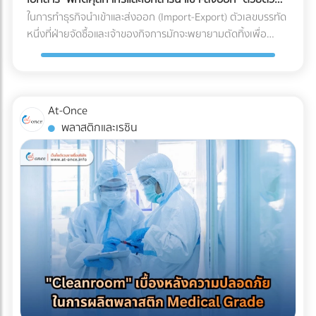
ร่อน (Spalling Concrete) ฝ้าเพดานชั้นล่างพังทลาย: น้ำที่ซึม
"รีไซเคิลไม่ได้" ในขณะที่หากคุณเปลี่ยนไปใช้พลาสติกชีวภาพที่
เอง
ในการทำธุรกิจนำเข้าและส่งออก (Import-Export) ตัวเลขบรรทัด
ลงมาจะหยดใส่ฝ้าเพดานชั้นล่าง ทำให้ฝ้าเกิดรอยด่าง เป็นเชื้อรา
ย่อยสลายได้ (เช่น PLA) วัสดุเหล่านี้มักจะเปราะบาง ทนความเย็น
หนึ่งที่ฝ่ายจัดซื้อและเจ้าของกิจการมักจะพยายามตัดทิ้งเพื่อ
หรือทะลุพังลงมา ทำลายเฟอร์นิเจอร์และระบบไฟที่เพิ่งทำใหม่
จัดไม่ได้ ถุงจะกรอบและแตกหักง่ายมากเมื่อเจออุณหภูมิติดลบ
ประหยัดต้นทุนคือ "ค่าบริการตัวแทนออกของ (Customs
ทั้งหมด ค่าซ่อมแซมที่แพงกว่าค่าป้องกัน: หากเกิดน้ำรั่วซึม คุณ
แถมยังมีอัตราการซึมผ่านของไอน้ำ (WVTR) สูง ทำให้อาหารสูญ
Broker) หรือ Freight Forwarder" หลายองค์กรมีความเชื่อว่า
จะต้องเสียเงินรื้อถอนพื้นดาดฟ้าที่เพิ่งตกแต่งเสร็จทั้งหมดออก
เสียน้ำหนักและคุณภาพอย่างรวดเร็ว 3 กลยุทธ์รักษาสมดุล: รักษ์
การจัดการจองเรือและเดินพิธีการศุลกากรด้วยตัวเองเป็นเพียง
เพื่อมาซ่อมแซมรอยรั่ว ซึ่งเป็นต้นทุนที่แพงกว่าการทำระบบกันซึม
โลกได้ โดย Shelf Life อาหารแช่แข็งไม่พัง หากโรงงานของคุณ
งานเอกสาร (Paperwork) ทั่วไปที่ใครๆ ก็ทำได้ แต่ในความเป็น
ตั้งแต่แรกหลายเท่าตัว เลือกระบบกันซึมดาดฟ้าอย่างไรให้จบ
At-Once
ต้องการเดินหน้าเรื่อง Eco-packaging ในอุตสาหกรรมอาหารแช่
จริง โลกของการค้าระหว่างประเทศถูกผูกมัดด้วยกฎหมายและข้อ
ปัญหา? ก่อนที่จะเริ่มงานตกแต่ง (Finishing) พื้นผิวดาดฟ้า คุณ
พลาสติกและเรซิน
แข็ง นี่คือทางออกที่แบรนด์ชั้นนำระดับโลกกำลังปรับใช้: 1. เปลี่ยน
บังคับที่ซับซ้อน การพยายามประหยัดงบหลักพันในการจ้างผู้
ควรลงทุนกับการทำ ระบบกันซึม (Waterproofing System) ที่มี
ผ่านสู่ Mono-material PE (พลาสติกชนิดเดียวที่เกิดมาเพื่อ
เชี่ยวชาญ อาจนำไปสู่ "ต้นทุนแฝงและค่าปรับหลักล้าน" ที่สามารถ
คุณภาพ โดยประเภทที่นิยมใช้สำหรับดาดฟ้ามีดังนี้: อะคริลิกกัน
ความเย็น) วงการอุตสาหกรรมอาหารแช่แข็งในปี 2026 กำลังมุ่ง
ทำให้ธุรกิจสะดุดจนถึงขั้นวิกฤตได้ นี่คือบทเรียนราคาแพงและ
ซึม (Acrylic Waterproof): เหมาะสำหรับดาดฟ้าทั่วไปที่มีการ
หน้าไปที่โครงสร้าง Mono-material PE (Polyethylene) คือการ
ความเสี่ยงระดับโครงสร้าง ที่ธุรกิจต้องแบกรับเมื่อตัดสินใจ
สัญจรไม่หนักมาก มีความยืดหยุ่น ทนทานต่อรังสียูวี และช่วย
ใช้พลาสติกตระกูล PE ทั้งหมดมาทำเป็นถุง เนื่องจาก PE มีจุด
จัดการเอกสารและพิกัดศุลกากรด้วยตัวเอง 3 สิ่งที่ไม่อยากให้เกิด
สะท้อนความร้อนได้ดี โพลียูรีเทนกันซึม (PU Waterproof): เหมาะ
เด่นเรื่องการทนความเย็นจัดได้ดี ไม่กรอบแตก และที่สำคัญคือ
เมื่อการจัดการเอกสารศุลกากรผิดพลาด 1. การสำแดง "พิกัด
สำหรับพื้นที่ที่มีน้ำขัง หรือดาดฟ้าที่ต้องการปูพื้นกระเบื้อง/ไม้
สามารถนำไปรีไซเคิลเข้าสู่ระบบเศรษฐกิจหมุนเวียน (Circular
ศุลกากร (HS Code)" ผิดพลาด HS Code (Harmonized
เทียมทับ มีความยืดหยุ่นสูงมาก ทนต่อรอยแตกร้าวของอาคารได้
Economy) ได้ 100% ตอบโจทย์กฎหมายต่างประเทศได้ทันที 2.
System Code) คือรหัสตัวเลขสากลที่ใช้แยกประเภทสินค้าทั่วโลก
ดีเยี่ยม ป้องกันน้ำซึมผ่านได้ 100% บทสรุป การรีโนเวทดาดฟ้าให้
ใช้เทคโนโลยี MDO-PE อัปเกรดความเหนียวและป้องกันรอยเจาะ
ซึ่งรหัสนี้จะเป็นตัวกำหนดอัตราภาษีนำเข้า-ส่งออกที่ธุรกิจต้อง
เป็น Rooftop ที่สวยงามและสร้างกำไรให้ธุรกิจ เป็นไอเดียที่ยอด
ทะลุ เพื่อแก้ปัญหาเรื่องความแข็งแรง โรงงานบรรจุภัณฑ์ยุคใหม่จะ
จ่าย การตีความ HS Code ไม่ใช่เรื่องตรงไปตรงมา สินค้าหนึ่งชิ้น
เยี่ยม แต่รากฐานที่สำคัญที่สุดของความสวยงามนั้นคือ "ความ
ใช้เทคโนโลยี MDO (Machine Direction Orientation) ในการยืด
อาจเข้าข่ายพิกัดได้หลายหมวดหมู่ขึ้นอยู่กับวัสดุหรือการใช้งาน
ปลอดภัยและโครงสร้างที่ปกป้องอาคารได้" การให้ความสำคัญกับ
ฟิล์ม PE ให้มีความแข็งแรง แกร่งขึ้น และทนต่อการเจาะทะลุ