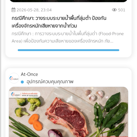
จะวิ่งกลับไปชาร์จแบตเตอรี่เองเมื่อแบตใกล้หมด พื้นที่นี้ต้องมีการ
และการบริหารจัดการ Supply Chain สำหรับองค์กรและโรงงานผู้
ระบายอากาศที่ดีเนื่องจากมีความร้อนสูง และต้องติดตั้งระบบตัด
2026-05-28, 23:04
501
ผลิต การทำความเข้าใจระบบ Cold Chain Logistics และการ
ไฟฉุกเฉิน ตรวจสอบระบบเซนเซอร์กันชน (Safety Laser
เลือกพาร์ทเนอร์ผู้นำเข้าที่มีมาตรฐานการควบคุมอุณหภูมิที่
กรณีศึกษา: วางระบบระบายน้ำพื้นที่ลุ่มต่ำ ป้องกัน
Scanner): ก่อนปล่อยรถวิ่งจริง ต้องทดสอบระบบตรวจจับสิ่ง
รัดกุมและสามารถตรวจสอบย้อนกลับได้ (Traceability) จึงเป็น
เครื่องจักรหนักเสียหายจากน้ำท่วม
กีดขวางของรถ AGV ว่าสามารถเบรกหรือชะลอความเร็วได้ทัน
กลยุทธ์สำคัญที่จะช่วยปกป้องคุณภาพของสินค้า รักษากำไร และ
กรณีศึกษา : การวางระบบระบายน้ำในพื้นที่ลุ่มต่ำ (Flood-Prone
ท่วงทีเมื่อมีพนักงานเดินตัดหน้าตาม มาตรฐานความปลอดภัย
สร้างความไว้วางใจให้กับผู้บริโภคได้อย่างยั่งยืน
Area) เพื่อป้องกันความเสียหายของเครื่องจักรหนัก ภัย
AGV ISO 3691-4 กำลังมองหาผู้เชี่ยวชาญด้านระบบ AGV หรือ
ธรรมชาติและฝนตกหนัก เป็นฝันร้ายของผู้รับเหมาและเจ้าของ
อยากเปลี่ยนคลังสินค้าเป็น Smart Warehouse? ค้นหาและ
โครงการก่อสร้าง โดยเฉพาะเมื่อไซต์งานตั้งอยู่ใน พื้นที่ลุ่มต่ำ
เปรียบเทียบบริษัทรับติดตั้งระบบหุ่นยนต์คลังสินค้า (System
ปัญหาน้ำท่วมไซต์งานไม่เพียงแต่ทำให้โครงการล่าช้า แต่ยังสร้าง
Integrator) ที่ได้มาตรฐานได้แล้ววันนี้ที่ At-Once
ความเสียหายหลักล้านบาทหาก เครื่องจักรหนัก เช่น รถขุดดิน
At-Once
หรือรถตอกเสาเข็ม จมน้ำ นี่คือกรณีศึกษาและบทเรียนการจัดการ
อุปกรณ์ควบคุมคุณภาพ
พื้นที่ก่อสร้าง ว่าด้วย วิธีป้องกันเครื่องจักรเสียหายจากน้ำท่วม
ด้วยการวาง ระบบระบายน้ำ (Drainage System) อย่างมืออาชีพ
ปัญหาและความท้าทายของพื้นที่ลุ่มต่ำ ไซต์งานในพื้นที่ลุ่มต่ำมัก
เผชิญกับสภาพดินเหนียวที่อุ้มน้ำ (ไม่ซึมน้ำ) และมีระดับน้ำใต้ดิน
สูง เมื่อเกิดฝนตกหนัก น้ำจะขังตัวอย่างรวดเร็ว ทำให้ดินทรุดตัว
เครื่องจักรหนักติดหล่ม และเกิด Downtime หรือเวลาที่สูญเปล่า
ของโครงการที่ประเมินค่าไม่ได้ กล่าวคือ ปัญหาน้ำท่วมขังในพื้นที่
ลุ่มต่ำ ไม่ได้สร้างความเสียหายแค่ค่าซ่อมบำรุงเครื่องจักรเท่านั้น