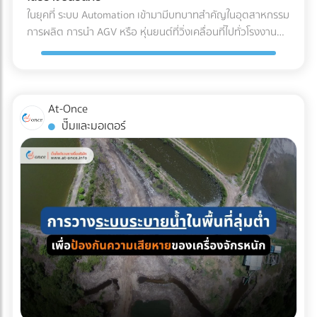
(Refrigerated Truck) ทันที เพื่อนำไปจัดเก็บในคลังสินค้าปรับ
ค่าน้ำมันและค่าล่วงเวลา (OT) ของคนขับรถ เลือกบริษัทรถเช่าที่
ในยุคที่ ระบบ Automation เข้ามามีบทบาทสำคัญในอุตสาหกรรม
อากาศของโรงงาน รอการเบิกจ่ายเข้าสู่สายพานการผลิตต่อไป
จดทะเบียนนิติบุคคล: ข้อนี้สำคัญที่สุด! เพื่อให้สามารถออก ใบ
การผลิต การนำ AGV หรือ หุ่นยนต์ที่วิ่งเคลื่อนที่ไปทั่วโรงงาน
ผลตอบแทนของการลงทุนใน Cold Chain สำหรับโรงงาน F&B
กำกับภาษีค่าเช่ารถ และทำเอกสารหัก ณ ที่จ่ายได้อย่างถูกต้อง
เข้ามาใช้งาน แต่คำถามที่วิศวกรและผู้จัดการโรงงานต้องตอบให้
หลายองค์กรอาจมองว่าค่าใช้จ่ายในระบบ Cold Chain Logistics
ตามกฎหมาย เช็กลิสต์เอกสารที่ HR และจัดซื้อต้องเตรียมให้ฝ่าย
ได้คือ... เราจะ วิธีเตรียมพื้นที่สำหรับ AGV อย่างไร เพื่อให้ ความ
นั้นสูงกว่าการขนส่งปกติ 20-30% แต่หากประเมินถึง ความคุ้มค่า
บัญชี: ใบเสนอราคา ใบกำกับภาษี เอกสารหัก ณ ที่จ่าย รายชื่อ
ปลอดภัยในโรงงาน อยู่ในระดับสูงสุด และมนุษย์สามารถทำงาน
รวม (Total Cost of Ownership) การลงทุนนี้คือการป้องกัน
พนักงานที่เข้าร่วม กำหนดการเดินทาง กำลังมองหาบริษัทรถเช่า
ร่วมกันได้อย่างไร้กังวล? 4 สิ่งที่โรงงานต้องเตรียม เมื่อเปลี่ยน
ความเสี่ยงที่คุ้มค่า: ลดอัตราของเสีย (Zero False Reject):
At-Once
เหมาคันสำหรับทริปต่อไปอยู่หรือเปล่า? เปรียบเทียบราคาและ
มาใช้ระบบรถลำเลียงอัตโนมัติ (AGV) การนำรถลำเลียงสินค้า
ป้องกันปัญหาสินค้าไม่ได้สเปก (Out of Spec) เมื่อมาถึงโรงงาน
ปั๊มและมอเตอร์
ค้นหาบริษัทให้ เช่ารถบัสนิติบุคคล ที่เชื่อถือได้ ออกใบกำกับภาษี
อัตโนมัติ (AGV) เข้ามาใช้วิ่งส่งของในคลังสินค้าช่วยลดแรงงาน
ซึ่งหากสีหรือกลิ่นเพี้ยนไป ฝ่าย QA/QC จะต้องตีกลับสินค้าทั้ง
ได้ 100% บนแพลตฟอร์ม At-Once ได้เลย
ได้มหาศาล แต่เนื่องจากหุ่นยนต์ประเภทนี้มีการเคลื่อนที่ตลอด
แบตช์ ทำให้เสียทั้งเงินและเวลา ความเสถียรของผลิตภัณฑ์
เวลา การเตรียมพื้นที่จึงต้องรัดกุมเป็นพิเศษ: เคลียร์สิ่งกีดขวาง
(Product Consistency): การใช้วัตถุดิบที่คุณภาพคงที่ ช่วยให้
และทำพื้นผิวให้เรียบ: ระบบนำทาง AGV ไม่ว่าจะเป็นแบบแถบแม่
โรงงานควบคุมมาตรฐานของสินค้าสำเร็จรูป (End-product) ได้
เหล็กหรือระบบนำทางด้วยเลเซอร์ (LiDAR) จะทำงานได้ดีที่สุดบน
ง่ายขึ้น ไม่ว่าจะเป็นเครื่องดื่มบรรจุขวด หรือเบเกอรี่ สีและรสชาติ
พื้นผิวที่เรียบ ไม่มีหลุมบ่อ และไม่มีเศษขยะบดบังเซนเซอร์ที่ตัวรถ
จะเหมือนเดิมทุกรอบการผลิต ยืดอายุการจัดเก็บ (Extended
กำหนดทางวิ่งและจัดระเบียบ Traffic: ต้องระบุเส้นทางการวิ่งของ
Shelf Life): มัทฉะที่ถูกควบคุมอุณหภูมิมาอย่างดีตั้งแต่ต้นทาง
AGV ให้ชัดเจน โดยเว้นระยะห่างจากทางเดินของมนุษย์
จะมีอายุการจัดเก็บในคลังสินค้าของโรงงานได้นานขึ้น ช่วยให้ฝ่าย
(Pedestrian Walkway) อย่างน้อย 0.5 เมตรตามมาตรฐาน และ
จัดซื้อบริหารจัดการรอบการสั่งซื้อ (Lead Time) ได้อย่างยืดหยุ่น
ต้องมีป้ายเตือนในจุดตัดหรือทางแยกที่หุ่นยนต์ต้องวิ่งผ่าน จัด
บทสรุป คุณภาพของเครื่องดื่มหรืออาหารรสมัทฉะ ไม่ได้เริ่มต้นที่
พื้นที่สถานีชาร์จไฟอัตโนมัติ (Charging Zone): รถ AGV ยุคใหม่
สายพานการผลิตในโรงงาน แต่เริ่มต้นตั้งแต่การเลือกใช้วัตถุดิบ