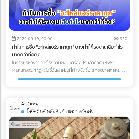
อากาศประสิทธิภาพสูง (HEPA หรือ ULPA Filters) เพื่อดักจับ
เข้าใจเทคโนโลยี Mono-material เพื่อผลักดันให้ธุรกิจของคุณ
ทาง (Restricted Goods Licenses) สินค้าหลายประเภทไม่
อนุภาคขนาดเล็กที่มองไม่เห็นด้วยตาเปล่า สำหรับการผลิต
เติบโตได้อย่างยั่งยืน ทั้งในแง่ของผลกำไรและการดูแลโลกใบนี้
สามารถนำเข้าได้ทันทีแม้จะจ่ายภาษีครบแล้วก็ตาม แต่ต้องมีใบ
พลาสติก Medical Grade (เช่น กระบอกฉีดยา, สายน้ำเกลือ,
การเลือกบรรจุภัณฑ์อาหารแช่แข็งที่ตอบโจทย์ทั้งนโยบาย ESG
อนุญาตจากหน่วยงานที่เกี่ยวข้อง เช่น อย. (FDA), มอก. (TISI),
หรือชิ้นส่วนรากฟันเทียม) มาตรฐานห้องปลอดเชื้อที่นิยมใช้มักจะ
และความปลอดภัยทางวิศวกรรม ไม่ใช่เรื่องที่ควรลองผิดลองถูก
หรือกรมวิชาการเกษตร ความเสี่ยง: หากธุรกิจสั่งของเข้ามาถึง
อ้างอิงตามมาตรฐาน ISO 14644-1 โดยระดับที่พบได้บ่อยใน
คุณต้องการพาร์ทเนอร์ที่มีความเชี่ยวชาญตัวจริง เพื่อมาช่วย
ท่าเรือแล้วเพิ่งทราบว่าต้องใช้ใบอนุญาต สินค้าจะถูกอายัดไว้ที่
โรงงานผลิตเครื่องมือแพทย์คือ ISO Class 7 และ ISO Class 8
2026-06-19, 00:00
350
ลดความเสี่ยง ป้องกันสินค้าเสียหาย และควบคุมต้นทุนของ
ท่าเรือทันที สิ่งที่ตามมาคือ ค่าเสียเวลาพื้นที่ท่าเรือ
ซึ่งมีการจำกัดจำนวนอนุภาคในอากาศอย่างรัดกุม เพื่อให้มั่นใจว่า
โรงงาน ไม่ต้องเสียเวลาค้นหาซัพพลายเออร์ทีละเจ้าให้เหนื่อย
ทำไมการซื้อ "อะไหล่แอร์ราคาถูก" อาจทำให้โรงงานเสียกำไร
(Demurrage) และ ค่าเสียเวลาตู้ (Detention) ที่วิ่งเดินหน้าทุกวัน
ชิ้นงานจะสะอาดที่สุด 3 เหตุผลที่ Cleanroom ขาดไม่ได้ในการ
เพราะที่ At-Once เราได้รวบรวมรายชื่อบริษัทและโรงงานชั้นนำ
มากกว่าที่คิด?
(มักเริ่มต้นที่หลักพันและพุ่งสูงขึ้นเรื่อยๆ ต่อตู้ต่อวัน) หากขอใบ
ผลิตอุปกรณ์การแพทย์ ทำไมโรงงานรับฉีดพลาสติก (Injection
กว่า 1,000 แห่งที่ให้บริการเกี่ยวข้องกับบรรจุภัณฑ์อย่างครบ
ในการบริหารจัดการโรงงานผลิตเครื่องปรับอากาศ (HVAC
อนุญาตไม่ทัน สินค้านั้นอาจถูกบังคับส่งกลับประเทศต้นทางหรือ
Molding) ทั่วไป ถึงไม่สามารถผลิตอุปกรณ์การแพทย์ได้? คำ
วงจรไว้ให้คุณแล้ว คลิกที่นี่!
Manufacturing) ตัวชี้วัดสำคัญที่ฝ่ายจัดซื้อ (Procurement) มัก
ถูกทำลายทิ้ง เปรียบเทียบชัดๆ: ทำเอง vs. ใช้ผู้เชี่ยวชาญ เพื่อชี้
ตอบอยู่ในความเข้มงวด 3 ประการดังต่อไปนี้: 1. การควบคุม
ถูกกดดันเสมอคือ "การลดต้นทุน (Cost Reduction)" เพื่อเพิ่ม
ให้เห็นภาพชัดเจนว่าทำไมการจ้าง Freight Forwarder หรือ
ปริมาณเชื้อจุลินทรีย์ (Bioburden Control) ก่อนที่อุปกรณ์
อัตรากำไรขั้นต้นให้กับองค์กร การมองหาซัพพลายเออร์ที่เสนอ
ตัวแทนออกของที่ได้มาตรฐาน จึงเป็นการลงทุนที่คุ้มค่ากว่า ลอง
พลาสติกจะถูกส่งไปฆ่าเชื้อด้วยรังสีแกมมา (Gamma) หรือก๊าซ
ราคา "ชิ้นส่วนอะไหล่ (AC Parts)" ได้ถูกที่สุด จึงดูเหมือนจะเป็น
พิจารณาตารางเปรียบเทียบนี้: บทสรุป: การป้องกันย่อมถูกกว่า
เอทิลีนออกไซด์ (EtO) อุปกรณ์เหล่านั้นจะต้องมีปริมาณเชื้อ
ทางออกที่สมเหตุสมผล... แต่ในโลกของการผลิตระดับ
การตามแก้ปัญหา ในอุตสาหกรรมโลจิสติกส์ มีประโยคคลาสสิกที่
At-Once
จุลินทรีย์เริ่มต้น (Bioburden) ต่ำที่สุดเท่าที่จะทำได้ การผลิตชิ้น
อุตสาหกรรม การตัดสินใจด้วย "ราคาป้าย" เพียงอย่างเดียว
ว่า "ปัญหาหน้าด่านศุลกากร เป็นปัญหาที่จ่ายแพงที่สุด" การ
โลจิสติกส์ คลังสินค้า และการจัดส่ง
ส่วนพลาสติกภายใน Cleanroom จะช่วยลดความเสี่ยงที่
อาจนำมาซึ่ง "ต้นทุนแฝง (Hidden Costs)" มหาศาลที่กัดกินกำไร
ทำงานร่วมกับ Freight Forwarder ที่มีประสบการณ์ ไม่ใช่แค่การ
แบคทีเรีย เชื้อรา หรือไวรัส จะเกาะติดลงบนผิวของพลาสติก ซึ่ง
ของบริษัทในระยะยาวโดยที่คุณไม่รู้ตัว 3 ต้นทุนแฝงสุดอันตราย
จ้างคนมาเดินเอกสาร แต่คือการจ้าง "ที่ปรึกษาทางกฎหมายและผู้
ช่วยให้กระบวนการฆ่าเชื้อในขั้นตอนสุดท้ายมีประสิทธิภาพ
จากการใช้อะไหล่แอร์ที่ไม่ได้มาตรฐาน การประกอบเครื่องปรับ
บริหารความเสี่ยง" ให้กับซัพพลายเชนของคุณ พวกเขาจะทำ
สมบูรณ์แบบ 100% 2. การป้องกันอนุภาคแปลกปลอม
อากาศหนึ่งเครื่องประกอบไปด้วยชิ้นส่วนกลไก (Mechanical
หน้าที่เป็นเกราะป้องกัน สแกนความผิดพลาดตั้งแต่ก่อนที่สินค้าจะ