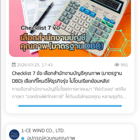
ให้พร้อมสำหรับการสเกลธุรกิจ บทสรุป: AI ไม่ได้ถูกสร้างมาเพื่อ
จับผิดคนทำถูก แต่สร้างมาเพื่อหา "ความย้อนแย้งของ Data"
ดังนั้น ตราบใดที่งบการเงินและเอกสารทางภาษีของคุณ
สอดคล้องกับความเป็นจริง AI ของสรรพากรก็ไม่ใช่เรื่องที่น่า
กลัวแต่อย่างใด ไม่แพ้คู่แข่ง ไม่พลาดเรื่องภาษี!
2026-03-25, 17:43
991
Checklist 7 ข้อ เลือกสำนักงานบัญชีคุณภาพ (มาตรฐาน
DBD) เลือกที่ไหนดีให้ธุรกิจรุ่ง ไม่โดนเรียกย้อนหลัง!
การเลือกสำนักงานบัญชีไม่ใช่แค่การหาคนมา "คีย์ตัวเลข" แต่คือ
การหา "องครักษ์พิทักษ์ภาษี" ให้กับบริษัทของคุณ หลายธุรกิจ
ต้องปิดตัวลงหรือเสียกำไรมหาศาลเพียงเพราะการจัดการบัญชีที่
ผิดพลาด วันนี้เราจะพาไปเจาะลึก 7 Checklist สำคัญในการเฟ้น
หา สำนักงานบัญชีคุณภาพ ตามเกณฑ์ของกรมพัฒนาธุรกิจการ
ค้า (DBD) เพื่อตอบคำถามที่ว่า "เลือกสำนักงานบัญชีที่ไหนดี" ให้
1-CE WIND CO., LTD.
คุ้มค่าและปลอดภัยที่สุด
อุปกรณ์ควบคุมคุณภาพ