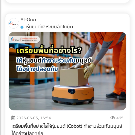
เหล่านี้คือเครื่องมือในการบริหารจัดการภาษีที่มีประสิทธิภาพในปี
การตามแก้ปัญหาที่ปลายทางอย่างแน่นอน
การขนส่งแบบ Cold Chain สำหรับมัทฉะ ไม่ใช่แค่การนำสินค้าไป
2026 หลายองค์กรอาจยังไม่ทราบว่า ค่าใช้จ่ายในการเช่ารถบัส
แช่ตู้เย็น แต่คือการ "ควบคุมอุณหภูมิและความชื้นให้คงที่แบบไร้
หรือ เช่ารถทัวร์ สามารถนำไปเป็นรายจ่ายเพื่อหักภาษีบริษัทได้
At-Once
รอยต่อ" (Seamless Temperature Control) ตั้งแต่หน้าฟาร์มที่
หากมีการวางแผนอย่างถูกต้องตามข้อกำหนดของกรม
หุ่นยนต์และระบบอัตโนมัติ
ญี่ปุ่นจนถึงประตูโรงงานในไทย 1. Origin (ต้นทางที่ญี่ปุ่น):
สรรพากร เงื่อนไขการนำค่าใช้จ่าย Outing & CSR ไปหักภาษี
กระบวนการเริ่มต้นตั้งแต่หลังจากการบด ผงมัทฉะจะถูกบรรจุใน
บริษัท การจะตอบคำถามว่า "เช่ารถบัสจัดสัมมนา หักภาษีได้
ถุงฟอยล์ทึบแสงแบบสุญญากาศ หรือซีลพร้อมซองดูดออกซิเจน
ไหม?" ต้องพิจารณาเงื่อนไขหลัก ดังนี้: ต้องมีวัตถุประสงค์เพื่อ
ทันที จากนั้นจะถูกนำไปจัดเก็บในคลังสินค้าควบคุมอุณหภูมิ (มัก
การพัฒนาบุคลากร: กิจกรรมต้องมีกำหนดการ (Itinerary)
จะต่ำกว่า 15°C หรือในบางเกรดอาจติดลบ) 2. Transit (ระหว่าง
ชัดเจน เช่น มีการอบรมสัมมนา หรือทำกิจกรรม CSR ที่เป็น
การเดินทาง): การขนส่งทางเรือ (Ocean Freight) จากญี่ปุ่นมา
ประโยชน์ต่อสังคม เป็นสิทธิประโยชน์ที่พนักงานทุกคนเข้าถึงได้:
ไทยใช้เวลาประมาณ 10-14 วัน หากใช้ตู้คอนเทนเนอร์ปกติ (Dry
ต้องเป็นการจัดเลี้ยงหรือสวัสดิการที่ให้สิทธิพนักงานทุกคนอย่าง
Container) อุณหภูมิภายในตู้อาจพุ่งสูงถึง 50-60°C ในตอน
เท่าเทียม ไม่เลือกปฏิบัติเฉพาะกลุ่ม มีหลักฐานการจ่ายเงินที่ถูก
กลางวัน ซึ่งจะอบผงมัทฉะจนเสื่อมสภาพทั้งหมด ธุรกิจ B2B จึง
ต้อง: ต้องมีใบกำกับภาษี/ใบเสร็จรับเงินที่ระบุชื่อบริษัทของคุณ
ต้องเลือกใช้ ตู้คอนเทนเนอร์ควบคุมอุณหภูมิ (Reefer
อย่างครบถ้วน 3 เทคนิคเช่ารถทัวร์เหมาคันให้ "ประหยัดงบ" และ
Container) ที่สามารถตั้งค่าอุณหภูมิให้คงที่ตลอดการเดินทาง
ถูกต้องตามกฎหมาย การประเมินจำนวนคนและประเภทรถ
ฝ่ามหาสมุทร 3. Destination (ปลายทางที่ไทย): เมื่อสินค้าถึง
(Capacity Planning): เลือกรถให้พอดีกับจำนวนคน เช่น
ท่าเรือประเทศไทย ความท้าทายคือ "อุณหภูมิภายนอกที่ร้อนจัด"
พนักงาน 20 คน ควรเลือกมินิบัสแทนรถบัสขนาด 40 ที่นั่ง เพื่อ
2026-06-05, 16:54
465
กระบวนการเคลียร์สินค้าทางศุลกากร (Customs Clearance)
ลดค่าใช้จ่ายส่วนเกิน การคำนวณเส้นทางและจุดแวะพัก: วางแผน
เตรียมพื้นที่อย่างไรให้หุ่นยนต์ (Cobot) ทำงานร่วมกับมนุษย์
ต้องทำอย่างรวดเร็ว และขนถ่ายสินค้าขึ้นรถบรรทุกห้องเย็น
เส้นทางให้ชัดเจนเพื่อหลีกเลี่ยงการวิ่งรถอ้อม ซึ่งจะช่วยลดต้นทุน
ได้อย่างปลอดภัย