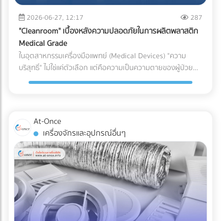
(เช่น ชิ้นส่วนพลาสติกทั่วไป vs. ชิ้นส่วนพลาสติกสำหรับเครื่อง
ระบบกันซึม ตั้งแต่ขั้นตอนแรกของการออกแบบ คือการปกป้อง
(Puncture Resistance) จากมุมแหลมของอาหารแช่แข็ง เช่น
มือแพทย์) หากระบุพิกัดผิด (สำแดงภาษีต่ำกว่าความเป็นจริง): แม้
2026-06-27, 12:17
287
เงินลงทุนก้อนใหญ่ของคุณ ให้คุณดำเนินธุรกิจได้อย่างสบายใจ
กระดูกหมู กุ้ง หรือเกล็ดน้ำแข็งได้ดีเทียบเท่าการใช้ไนลอนแบบ
จะเกิดจากความไม่รู้ แต่ในมุมของศุลกากรจะถือเป็นการ "หลีก
ไม่ต้องหวาดผวาทุกครั้งที่เมฆฝนตั้งเค้ามาอีกต่อไป
"Cleanroom" เบื้องหลังความปลอดภัยในการผลิตพลาสติก
ดั้งเดิม 3. กลยุทธ์ Downgauging (รีดความหนา ลดต้นทุน ลด
เลี่ยงภาษี" ธุรกิจอาจโดนกักตู้สินค้า (Customs Hold) โดนยึด
Medical Grade
คาร์บอน) แนวทางรักษ์โลกที่โรงงานทำได้ทันทีโดยไม่ต้องเสี่ยง
ของ และถูกเรียกเก็บภาษีย้อนหลังพร้อมค่าปรับที่สูงกว่ามูลค่า
ในอุตสาหกรรมเครื่องมือแพทย์ (Medical Devices) "ความ
เปลี่ยนวัสดุ คือการลดความหนาของฟิล์ม (Downgauging) การ
สินค้าหลายเท่าตัว ซึ่งศุลกากรมีสิทธิ์ตรวจสอบย้อนหลังได้สูงสุด
บริสุทธิ์" ไม่ใช่แค่ตัวเลือก แต่คือความเป็นความตายของผู้ป่วย
ใช้เม็ดพลาสติกเกรดพิเศษช่วยให้โรงงานผลิตฟิล์มที่บางลง (เช่น
ถึง 10 ปี หากระบุพิกัดผิด (สำแดงภาษีสูงเกินจริง): ธุรกิจจะต้อง
แม้ว่านักวิศวกรรมวัสดุจะสามารถคิดค้นเม็ดพลาสติกเกรด
ลดจาก 100 ไมครอน เหลือ 80 ไมครอน) แต่ยังคงความเหนียว
จ่ายภาษีแพงกว่าที่ควรจะเป็น ทำให้ต้นทุนสินค้าสูงขึ้นและสูญเสีย
ทางการแพทย์ (Medical Grade Plastic) ที่มีคุณสมบัติยอด
และคุณสมบัติ Barrier ไว้ได้เท่าเดิม วิธีนี้ช่วยลดปริมาณการใช้
ความสามารถในการแข่งขันในตลาดโดยเปล่าประโยชน์ 2. พลาด
เยี่ยม ทนทาน และเข้ากันได้ทางชีวภาพ (Biocompatible) มาก
พลาสติกลงมหาศาล ประหยัดต้นทุนค่าจัดซื้อ และลดภาษี
สิทธิประโยชน์ทางภาษีเพราะเอกสาร C/O ไม่สมบูรณ์ การนำเข้า
เพียงใด แต่หากกระบวนการผลิตและการบรรจุเกิดขึ้นในสภาพ
คาร์บอนในการส่งออกได้อย่างเห็นผล เปรียบเทียบวัสดุบรรจุ
At-Once
หรือส่งออกไปยังประเทศที่มีข้อตกลงเขตการค้าเสรี (FTA) เช่น
แวดล้อมที่ไม่ได้มาตรฐาน พลาสติกเหล่านั้นก็อาจกลายเป็นพาหะ
ภัณฑ์สำหรับโรงงานอาหารแช่แข็ง บทสรุป การเปลี่ยนผ่านสู่บรรจุ
เครื่องจักรและอุปกรณ์อื่นๆ
จีน ญี่ปุ่น หรืออาเซียน ธุรกิจสามารถใช้ Certificate of Origin
นำเชื้อโรคชั้นดี นี่คือจุดที่ "ห้องปลอดเชื้อ" หรือ "Cleanroom"
ภัณฑ์รักษ์โลกในสายการผลิตอาหารแช่แข็ง ไม่ใช่เรื่องของการ
(C/O) หรือหนังสือรับรองถิ่นกำเนิดสินค้า เพื่อขอลดหย่อนหรือ
เข้ามามีบทบาทสำคัญในฐานะด่านป้อมปราการที่แข็งแกร่งที่สุด ใน
หลับตาเลือกวัสดุที่มีป้าย Eco แปะอยู่ แต่เป็นการคำนวณเชิง
ยกเว้นภาษีนำเข้าได้ ความเสี่ยง: กฎเกณฑ์ในการขอ C/O ของ
การปกป้องอุปกรณ์การแพทย์ให้รอดพ้นจากการปนเปื้อนก่อนถึง
วิศวกรรมที่ต้องรักษาสมดุลระหว่าง "การรักษาสิ่งแวดล้อม" และ
แต่ละประเทศมีความละเอียดอ่อนมาก หากกรอกข้อมูลใน
มือแพทย์และคนไข้ Cleanroom ในอุตสาหกรรมพลาสติกการ
"การรักษาคุณภาพอาหาร" การฝืนใช้วัสดุที่ทนความเย็นไม่ได้จน
Commercial Invoice, Packing List ไม่ตรงกันเพียงจุดเดียว
แพทย์ คืออะไร? Cleanroom คือห้องที่มีการควบคุมสภาพ
ทำให้อาหารเสีย เกิดเป็นขยะอาหาร (Food Waste) จะสร้างผล
หรือระบุเกณฑ์การผลิต (Origin Criteria) ผิดพลาด ปลายทาง
แวดล้อมอย่างเข้มงวด ไม่ว่าจะเป็นปริมาณฝุ่นละอองในอากาศ,
เสียต่อสิ่งแวดล้อมและต้นทุนของบริษัทมากกว่าตัวพลาสติกเอง
อาจปฏิเสธฟอร์มนั้นทันที ทำให้ผู้นำเข้าต้องจ่ายภาษีในอัตราปกติ
อุณหภูมิ, ความชื้น, และความดันอากาศ โดยใช้ระบบแผ่นกรอง
เสียอีก หัวใจสำคัญคือการเลือกพาร์ทเนอร์ด้านบรรจุภัณฑ์ที่
(MFN Rate) แบบเต็มจำนวน 3. ตกม้าตายเรื่องใบอนุญาตเฉพาะ