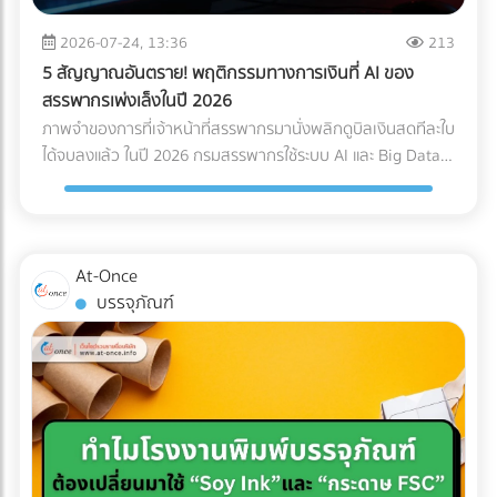
Logistics ของคุณควรมีใบรับรองมาตรฐาน เช่น ISO 13485
Page เฉพาะกิจ (Dedicated Landing Page) อย่าส่งลูกค้ากลุ่ม
(ระบบบริหารคุณภาพสำหรับเครื่องมือแพทย์) หรือ GDP (Good
นี้ไปที่หน้า Home ของเว็บไซต์โรงแรมทั่วไป ให้สร้างหน้า Landing
2026-07-24, 13:36
213
Distribution Practice) เพื่อการันตีความมืออาชีพ ระบบติดตาม
Page แยกออกมาต่างหากเพื่อขายแพ็กเกจ Long-stay โดย
5 สัญญาณอันตราย! พฤติกรรมทางการเงินที่ AI ของ
แบบ Real-Time (IoT Tracking): ในยุคนี้ การเช็กแค่ว่า "ของถึง
เฉพาะ หน้านี้ต้องโชว์ภาพห้องทำงานที่สว่าง มีปลั๊กไฟเพียงพอ
สรรพากรเพ่งเล็งในปี 2026
ไหนแล้ว" ไม่พออีกต่อไป ต้องมีเซนเซอร์ IoT ติดไว้กับกล่องสินค้า
และระบุความเร็วอินเทอร์เน็ตอย่างชัดเจน พร้อมปุ่ม Call-to-
ภาพจำของการที่เจ้าหน้าที่สรรพากรมานั่งพลิกดูบิลเงินสดทีละใบ
เพื่อวัดค่า G-Force (แรงกระแทก), อุณหภูมิ และความเอียง (Tilt)
Action ที่กระตุ้นให้เกิดการจองตรง (Direct Booking) ทันที 2.
ได้จบลงแล้ว ในปี 2026 กรมสรรพากรใช้ระบบ AI และ Big Data
ตลอดการเดินทาง ซึ่งข้อมูลเหล่านี้สามารถใช้เป็นหลักฐานยืนยัน
จัดแพ็กเกจ "Ready to Work" เพื่ออัปราคา (Upselling) แทนที่
ในการเชื่อมโยงข้อมูลทางการเงินของธุรกิจแบบเรียลไทม์ (Real-
ความสมบูรณ์ของสินค้าเมื่อส่งมอบได้ สรุปความคุ้มค่า (ROI):
จะลดราคาห้องพักเพื่อแข่งกับอพาร์ตเมนต์ ให้คุณเพิ่มมูลค่า
time Cross-checking) การแต่งบัญชี หรือหลบเลี่ยงภาษีด้วยวิธี
ทำไมถึงควรลงทุนใน Specialized Logistics? ผู้บริหารหลาย
(Value-added) เข้าไปในห้องพัก เช่น เพิ่มหน้าจอ Monitor 27
เดิมๆ กลายเป็นความเสี่ยงระดับวิกฤตที่อาจทำให้บริษัทโดนภาษี
ท่านอาจกังวลเรื่องต้นทุน เพราะการจ้าง Premium Freight
นิ้ว และเก้าอี้เพื่อสุขภาพ (Ergonomic Chair) การลงทุนซื้อ
ย้อนหลังจนล้มละลายได้ หากธุรกิจของคุณยังมีพฤติกรรม
ย่อมมีราคาสูงกว่าขนส่งทั่วไปประมาณ 20-30% แต่ในมุมมอง
At-Once
อุปกรณ์เหล่านี้เพียงหลักพัน สามารถนำมาตั้งเป็นแพ็กเกจ "Pro
ทางการเงินแบบนี้อยู่ นี่คือ 5 สัญญาณอันตรายที่ AI ของ
ของการบริหารความเสี่ยง (Risk Management) การลงทุนตรง
บรรจุภัณฑ์
Nomad" ที่ชาร์จราคาเพิ่มได้เดือนละหลายพันบาท แถมยังเป็น
สรรพากรจะจัดว่าบริษัทคุณเป็น "กลุ่มเสี่ยงสูง (High Risk)"
นี้ "คุ้มค่ามหาศาล" เมื่อเทียบกับสิ่งที่คุณต้องเสียหากเกิดข้อผิด
สเปกที่ดึงดูดใจชาว Remote Worker ขั้นสุด 3. ยิงโฆษณาแบบ
ทันที: 1. ข้อมูล e-Tax ไม่ตรงกับ Statement ธนาคาร AI
พลาด เช่น ค่าซ่อมแซมอะไหล่หลักแสน, ค่าเสียโอกาสจากการ
เจาะจงเป้าหมาย (Precision Targeting Ads) เลิกหว่านโฆษณา
สามารถดึงข้อมูลความเคลื่อนไหวของบัญชีธนาคาร (ที่เข้าเกณฑ์
เลื่อนวันเปิดคลินิก, ค่าปรับจากโรงพยาบาล หรือแม้แต่การถูก
กว้างๆ แล้วหันมาใช้กลยุทธ์ยิงแอด (Digital Ads) เจาะกลุ่มคน
รายงาน) มาจับคู่กับรายได้ที่คุณสำแดงผ่านระบบ e-Tax Invoice
บริษัทประกันปฏิเสธความคุ้มครองเพราะใช้ระบบขนส่งที่ไม่ได้
ต่างชาติที่ทำงานออนไลน์ เช่น ค้นหาผู้ที่สนใจ "Work from
และ e-Withholding Tax หากมีเงินโอนเข้าบัญชีบริษัทจำนวนมาก
มาตรฐาน การเลือกใช้บริการขนส่งเฉพาะทางจึงเปรียบเสมือน
Thailand", "Digital Nomad Visa Thailand" หรือทำ
แต่ยอดขายที่แจ้งเสียภาษีกลับต่ำเตี้ยเรี่ยดิน ระบบจะตีธงแดงทันที
การซื้อ "ความสบายใจ" และ "ความมั่นคง" ให้กับธุรกิจของคุณ
Retargeting ไปยังกลุ่มที่เคยเข้ามาดูเว็บไซต์ของคุณแต่ยังไม่
2. ขาดทุนสะสมติดต่อกัน... แต่เจ้าของรวยขึ้น บริษัทแจ้งงบการ
ครับ ???? อุปกรณ์การแพทย์ของคุณมีมูลค่าสูงเกินกว่าจะฝากไว้
ตัดสินใจจอง อย่าปล่อยให้โอกาสหลุดลอยไป... ให้ At-once ช่วย