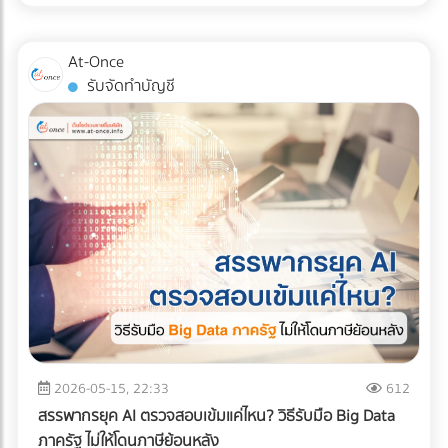
สินค้าอย่างมีกลยุทธ์ หากคุณออกแบบผังคลังสินค้า (Layout)
แน่นอน หรือต้องการบรรทุกให้สูงขึ้นไป (แต่ต้องคลุมผ้าใบให้
ผิดพลาด นั่นหมายถึงระยะเวลาการทำงานที่นานขึ้น พนักงาน
มิดชิด) ✅ สินค้าที่ตอบโจทย์: สินค้าอุปโภคบริโภค (FMCG), ชิ้น
เดินชนกัน สินค้าเสียหาย และกลายเป็น "ต้นทุนแฝง" ที่กัดกินกำไร
At-Once
ส่วนอิเล็กทรอนิกส์ขนาดเล็ก, สินค้า E-Commerce, การย้าย
ของคุณทุกเดือน บทความนี้จะพาเจาะลึกรูปแบบ Layout คลัง
รับจัดทำบัญชี
ออฟฟิศขนาดเล็ก, หรือการกระจายสินค้าเข้าสู่ตัวเมืองที่ซอย
สินค้า 3 สไตล์ที่ได้รับความนิยมมากที่สุดในระดับสากล เพื่อให้คุณ
แคบ 2. รถบรรทุก 6 ล้อ (ตู้ทึบ / คอก) รถระดับกลางที่เป็น "เดอะ
ตัดสินใจได้ว่า... รูปแบบไหนที่จะช่วยรีดประสิทธิภาพการทำงาน
แบก" ของธุรกิจ SME รองรับน้ำหนักได้ประมาณ 5-7 ตัน ความ
และเหมาะกับธุรกิจของคุณที่สุด! ทำไมการออกแบบ Layout คลัง
ยาวกระบะมีตั้งแต่ 5-7 เมตร สามารถจัดเรียงสินค้าบนพาเลท
สินค้าถึงเป็นเรื่อง "ชี้เป็นชี้ตาย" ? ก่อนจะไปดูรูปแบบ เราต้อง
(Pallet) แล้วใช้โฟล์คลิฟต์ยกขึ้นได้อย่างเป็นระบบ ✅ สินค้าที่ตอบ
เข้าใจก่อนว่าเป้าหมายของการจัด Layout ที่ดีคือการสร้าง
โจทย์: วัสดุก่อสร้างขนาดกลาง, เครื่องใช้ไฟฟ้าขนาดใหญ่, ยาง
Workflow ที่ลื่นไหลที่สุด ตั้งแต่ของมาส่ง (Receiving) ไปจนถึง
รถยนต์, สินค้าเกษตรแปรรูป, หรือการขนย้ายเครื่องจักรโรงงาน
ของออกจากคลัง (Shipping) การออกแบบที่ดีจะช่วยคุณแก้
ขนาดกลาง 3. รถบรรทุก 10 ล้อ พี่ใหญ่แห่งวงการโลจิสติกส์ทาง
ปัญหาเหล่านี้: ลดคอขวด (Bottleneck): รถโฟล์คลิฟต์และ
บก โครงสร้างแชสซี (Chassis) แข็งแกร่ง บรรทุกน้ำหนักได้สูงสุด
พนักงานไม่ต้องรอคิว หรือวิ่งสวนทางกันในทางเดินแคบๆ เพิ่ม
ถึง 15 ตัน (ตามกฎหมายกำหนด) วิ่งทำความเร็วทางไกลข้าม
ความรวดเร็วในการเบิกจ่าย (Picking Speed): สินค้าขายดีอยู่
จังหวัดได้ดีเยี่ยม ✅ สินค้าที่ตอบโจทย์: สินค้าเกษตรกรรมล็อต
ใกล้ สินค้าเคลื่อนไหวช้าอยู่ไกล ช่วยลดระยะเวลาการเดินหาของ
ใหญ่ (ข้าวสาร, น้ำตาล), วัสดุก่อสร้างหนัก (เหล็กเส้น,
เพิ่มความปลอดภัย: ลดอุบัติเหตุระหว่างเครื่องจักรและมนุษย์
ปูนซีเมนต์), สินค้าอุตสาหกรรมหนัก, และเครื่องจักรขนาดใหญ่ 4.
เจาะลึก 3 รูปแบบ Layout คลังสินค้ายอดฮิต การเลือกรูปแบบผัง
2026-05-15, 22:33
612
รถบรรทุกควบคุมอุณหภูมิ (Cold Chain Truck) รถที่ออกแบบมา
คลังสินค้า จะขึ้นอยู่กับรูปทรงของอาคาร ลักษณะสินค้า และ
สรรพากรยุค AI ตรวจสอบเข้มแค่ไหน? วิธีรับมือ Big Data
พิเศษพร้อมเครื่องทำความเย็น สามารถปรับอุณหภูมิได้ตั้งแต่
กระแสการไหลของงาน (Flow) เป็นหลัก ดังนี้ครับ: 1. รูปแบบตัว
ภาครัฐ ไม่ให้โดนภาษีย้อนหลัง
โหมดแช่เย็น (Chilled) ไปจนถึงแช่แข็ง (Frozen) เพื่อรักษาความ