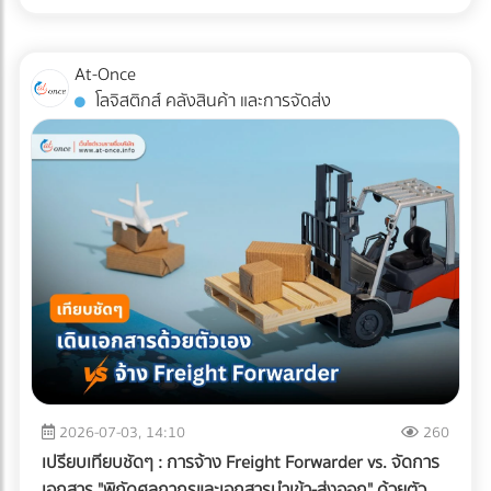
สำหรับแวดวง อาหารแช่แข็ง (Frozen Food) ความตั้งใจดีนี้มักจะ
หากพื้นที่ดาดฟ้าของคุณมีระดับความลาดเอียง (Slope) ไม่ดีพอ
ถูกเบรกโดยฝ่าย R&D และ QA ด้วยคำถามแทงใจดำที่ว่า...
หรือท่อระบายน้ำ (Floor Drain) อุดตัน จะทำให้เกิดปัญหาน้ำท่วม
"เปลี่ยนแพ็กเกจจิ้งแล้ว Shelf Life จะสั้นลงไหม? สินค้าจะเกิด
At-Once
ขัง สิ่งที่ต้องทำ: ก่อนปูพื้นใหม่ ควรเช็กระดับความลาดเอียงของ
เกล็ดน้ำแข็ง (Freezer Burn) หรือเปล่า? และถุงจะกรอบแตกใน
โลจิสติกส์ คลังสินค้า และการจัดส่ง
พื้นคอนกรีตว่าสามารถทำให้น้ำไหล ลงท่อได้สะดวกหรือไม่ และ
ห้องเย็นไหม?" ความกังวลนี้คือความจริงที่หลีกเลี่ยงไม่ได้ ใน
ควรเพิ่มจุดระบายน้ำ หรือใส่ตะแกรงกันเศษใบไม้ขยะอุดตัน ????
อุตสาหกรรมอาหารแช่แข็ง การใช้วัสดุรักษ์โลกแบบผิดประเภทอาจ
จุดบอดสำคัญ: ทำไม "ระบบกันซึม" ถึงเป็นสิ่งที่ห้ามตัดงบทิ้งเด็ด
ทำให้อายุการเก็บรักษาที่เคยอยู่ได้นาน 1-2 ปี ลดลงอย่าง
ขาด? หลายคนมักตกหลุมพรางด้วยการนำหญ้าเทียม แผ่นไม้
ฮวบฮาบ หรือเกิดความเสียหายระหว่างขนส่ง ซึ่งส่งผลกระทบ
เทียม (Wood Plastic Composite) หรือกระเบื้อง ไปปูทับลงบน
อย่างรุนแรงต่อกำไรและชื่อเสียงของแบรนด์ เรามาทำความเข้าใจ
พื้นคอนกรีตดาดฟ้าเดิมโดยตรง เพราะคิดว่าพื้นปูนเก่าก็ดูแข็ง
ความท้าทายนี้ตามความเป็นจริง พร้อมหา "ทางรอด" เชิง
แรงดี แต่นี่คือ "ฝันร้าย" ที่รอวันปะทุเมื่อหน้าฝนมาเยือน
วิศวกรรมที่จะช่วยให้โรงงานของคุณรักษ์โลกได้ โดยที่อาหารแช่
ธรรมชาติของพื้นคอนกรีตดาดฟ้าที่ต้องตากแดดตากฝนมา
แข็งยังคงคุณภาพสมบูรณ์ 100% ทำไมบรรจุภัณฑ์รักษ์โลกทั่วไป
หลายปี ย่อมมีการยืดและหดตัวจนเกิด "รอยแตกร้าวขนาดเล็ก
ถึงสอบตกใน "ห้องเย็น"? หน้าที่หลักของบรรจุภัณฑ์อาหารแช่
(Hairline Cracks)" ที่ตาเปล่ามองไม่เห็น เมื่อคุณนำวัสดุไปปูทับ
แข็งคือการทนต่ออุณหภูมิติดลบ (ตั้งแต่ -18°C ไปจนถึง -40°C)
น้ำฝนจะซึมผ่านร่องพื้นลงไปขังอยู่ใต้แผ่นหญ้าเทียมหรือพื้นไม้
และต้องเป็น "เกราะป้องกัน (Barrier)" ไม่ให้ความชื้นระเหยออก
ความชื้นที่สะสมอยู่ตลอดเวลาจะค่อยๆ แทรกซึมลงตามรอยร้าว
จากอาหารจนเกิดสภาวะ Freezer Burn (เนื้อสัตว์หรืออาหาร
ของคอนกรีต ผลลัพธ์ที่ตามมาหากไม่ทำระบบกันซึม: เหล็กเส้น
แห้งกระด้างและเสียรสชาติ) พลาสติกแบบดั้งเดิมที่โรงงานนิยมใช้
2026-07-03, 14:10
260
เป็นสนิมและดันปูนแตก: ความชื้นจะทำปฏิกิริยากับเหล็กเส้นใน
(เช่น ไนลอนประกบ PE) มีความเหนียว ทนความเย็น และกันรอย
เปรียบเทียบชัดๆ : การจ้าง Freight Forwarder vs. จัดการ
โครงสร้างพื้นคอนกรีต ทำให้เหล็กบวมและดันให้คอนกรีตหลุด
เจาะทะลุจากความแหลมคมของเกล็ดน้ำแข็งได้ดีเยี่ยม แต่มัน
เอกสาร "พิกัดศุลกากรและเอกสารนำเข้า-ส่งออก" ด้วยตัว