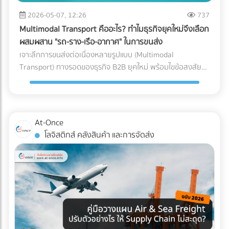
หลักของ AI ทันที วิธีแก้: ลงบันทึกรายได้และค่าใช้จ่ายทุกรายการ
ซื้อคุมงบประมาณ Logistics ได้อย่างมีประสิทธิภาพ กำลัง
ขนาดใหญ่, ธุรกิจที่มีปริมาณการเข้า-ออกของสินค้ามหาศาล
ตามความเป็นจริง นอกจากจะปลอดภัยจากสรรพากรแล้ว งบ
2026-05-07, 12:26
737
วางแผนขนส่งสินค้าล็อตใหญ่อยู่ใช่ไหม? ไม่ต้องเสียเวลาโทรเช็
(High-volume), หรือสินค้าที่มีน้ำหนักมาก/ชิ้นใหญ่ที่เคลื่อนย้าย
การเงินที่สะท้อนกำไรที่แท้จริง ยังช่วยให้ธุรกิจกู้ขอสินเชื่อกับ
กราคาหลายที่ให้วุ่นวาย! ค้นหาและเปรียบเทียบ บริษัทขนส่ง
Multimodal Transport คืออะไร? ทำไมธุรกิจยุคใหม่จึงเลือก
ยาก 3. รูปแบบตัว L (L-Shaped Layout) ผังคลังสินค้าแบบตัว
ธนาคาร หรือดึงดูดนักลงทุนได้ง่ายขึ้นด้วย 2. ปรับตัวเข้าสู่ระบบ
สินค้า, ผู้ให้บริการขนส่งเหมาคัน, และบริษัท Logistics ชั้นนำ ที่มี
ผสมผสาน "รถ-ราง-เรือ-อากาศ" ในการขนส่ง
L จะคล้ายกับตัว I แต่จุดรับสินค้าและจุดจ่ายสินค้าจะตั้งฉากกันที่
Digital Tax แบบเต็มรูปแบบ ความผิดพลาดเล็กๆ น้อยๆ จาก
รถพร้อมให้บริการทุกประเภท ผ่านการคัดกรองความน่าเชื่อถือ
เจาะลึกการขนส่งต่อเนื่องหลายรูปแบบ (Multimodal
มุม 90 องศา (อยู่คนละด้านของผนังอาคาร) มักเกิดขึ้นจากข้อ
การทำงานของคน (Human Error) เช่น พิมพ์ตัวเลขใบกำกับ
แล้ว ได้ที่นี่
Transport) ทางรอดของธุรกิจ B2B ยุคใหม่ พร้อมไขข้อสงสัยว่า
จำกัดของรูปทรงอาคาร หรือพื้นที่ที่ดิน ข้อดี: แยกพื้นที่รับและส่ง
ภาษีผิด หรือหัก ณ ที่จ่ายไม่ครบ ถือเป็นหนึ่งในสาเหตุหลักที่ทำให้
ใครคือ "เจ้าภาพ" ตัวจริงที่ช่วยคุมต้นทุนและเวลา ค้นหาพาร์ท
สินค้าออกจากกันอย่างชัดเจน ลดความแออัดบริเวณประตูได้ดี
โดนเรียกตรวจสอบ วิธีแก้: เปลี่ยนจากการใช้กระดาษ มาใช้ระบบ
เนอร์ได้ที่ At-Once
เทียบเท่าตัว I ข้อควรระวัง: การไหลเวียนของสินค้าอาจต้องเข้า
e-Tax Invoice & e-Receipt และ e-Withholding Tax ที่เชื่อมต่อ
โค้ง ซึ่งต้องคำนวณพื้นที่วงเลี้ยวของรถโฟล์คลิฟต์ให้ดี เพื่อ
กับระบบบัญชีบนคลาวด์ ซึ่งไม่เพียงแต่ช่วยลดต้นทุนค่าเอกสาร
ป้องกันอุบัติเหตุ เหมาะกับใคร?: อาคารที่มีรูปทรงตัว L อยู่แล้ว,
At-Once
แต่ยังทำให้ข้อมูลวิ่งตรงเข้าสู่ระบบของสรรพากรอย่างแม่นยำและ
คลังสินค้าที่ต้องการแยกประเภทรถบรรทุกขาเข้าและขาออกแบบ
โลจิสติกส์ คลังสินค้า และการจัดส่ง
ไร้รอยต่อ 3. กระทบยอด (Reconcile) บัญชีและสต็อกสินค้า
เด็ดขาด (เช่น รถเทรลเลอร์ส่งของเข้าทางด้านหน้า รถกระบะรับ
อย่างสม่ำเสมอ ข้อผิดพลาดสุดคลาสสิกของ SME คือการ "ดอง
ของออกทางด้านข้าง) เช็กลิสต์: เลือก Layout แบบไหนให้ตอบ
เอกสาร" ไว้ทำทีเดียวตอนสิ้นปี ซึ่งในยุคที่สรรพากรเห็นข้อมูล e-
โจทย์ที่สุด? หากคุณกำลังจะสร้างคลังสินค้าใหม่ หรือรีโนเวทคลัง
Payment ของคุณแทบจะแบบ Real-time การรอแก้ปัญหาตอน
เดิม ลองใช้ 3 คำถามนี้เป็นตัวกรองครับ: ลักษณะอาคารของคุณ
สิ้นปีถือว่าสายเกินไป วิธีแก้: ต้องทำการ "กระทบยอดบัญชี"
เป็นแบบไหน? (หากมีประตูฝั่งเดียว = บังคับตัว U, หากมีประตู
ระหว่าง Statement ธนาคาร กับสมุดบัญชีรายวันเป็นประจำ "ทุก
หน้า-หลัง = ทำตัว I ได้) คุณใช้รถโฟล์คลิฟต์กี่คัน? (ถ้างบจำกัด
เดือน" รวมถึงต้องมีการนับสต็อกสินค้าให้ตรงกับตัวเลขในระบบ
และมีรถน้อย การใช้ผังตัว U จะช่วยให้บริหารการใช้รถโฟล์คลิฟต์
อยู่เสมอ หากพบความผิดปกติจะได้ปรับปรุงแก้ไขได้ทันท่วงที 3