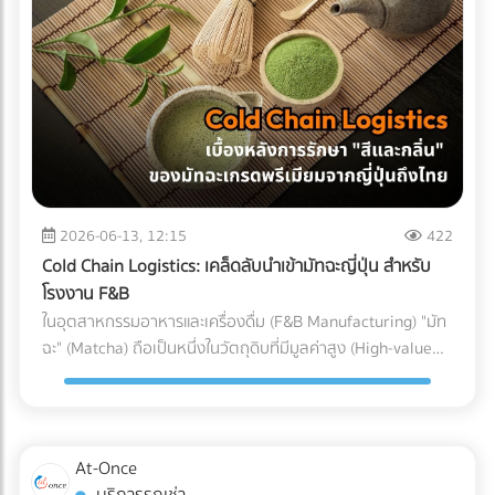
(Particulate Matter Control) ในกรณีของอุปกรณ์ที่ต้องสัมผัส
Parts) ที่ต้องทนต่อแรงดันและอุณหภูมิที่เปลี่ยนแปลงตลอดเวลา
ถูกบรรจุลงตู้คอนเทนเนอร์ สำหรับธุรกิจ SME หรือองค์กรที่
กับกระแสเลือดโดยตรง เช่น สายสวนหลอดเลือด (Catheters)
หากเลือกใช้ชิ้นส่วนที่ไม่ได้มาตรฐาน นี่คือสิ่งที่อาจต้องจ่ายคืนใน
ต้องการเติบโตในตลาดโลกอย่างยั่งยืน การยอมจ่ายค่าบริการที่
หรือถุงเก็บเลือด ฝุ่นผงเพียงเล็กน้อยที่ปะปนเข้าไปอาจทำให้เกิด
ภายหลัง: 1. ต้นทุนจากของเสียและเวลาสูญเปล่าในไลน์ผลิต
สมเหตุสมผลให้กับผู้เชี่ยวชาญ ย่อมเป็นทางเลือกที่ปลอดภัยและ
ภาวะลิ่มเลือดอุดตัน หรือการอักเสบขั้นรุนแรงในร่างกายผู้ป่วยได้
(False Reject & Downtime) อะไหล่ที่ราคาถูกมักจะแลกมากับ
คุ้มค่ากว่าการยอมเสี่ยงเพื่อประหยัดงบเพียงเล็กน้อย แต่ต้องมา
ระบบ Cleanroom จะคอยกรองฝุ่นละออง สะเก็ดผิวหนัง หรือ
การควบคุมคุณภาพ (QC) ที่หละหลวม สมมติว่ามีการนำ Stop
นั่งเสียใจกับค่าปรับและปัญหาสินค้าติดท่าเรือในภายหลังอย่าง
เส้นผมของพนักงาน ไม่ให้หลุดรอดลงไปในไลน์การผลิตอย่าง
Valve ที่ไม่ได้มาตรฐานมาประกอบ เมื่อถึงขั้นตอนทดสอบแรงดัน
แน่นอน
เด็ดขาด 3. การควบคุมอุณหภูมิและความชื้น (Temperature &
แล้วพบว่าวาล์วเกิดการรั่วซึม สิ่งที่ตามมาคือโรงงานต้องหยุด
Humidity) พลาสติกเกรดการแพทย์บางชนิดมีความไวต่อ
สายพานการผลิต เสียเวลาถอดประกอบใหม่ และสูญเสียต้นทุน
ความชื้นและอุณหภูมิ หากสภาพแวดล้อมแกว่งไปมา อาจส่งผล
ค่าแรงของพนักงานไปอย่างเปล่าประโยชน์ (Downtime Cost) 2.
2026-06-13, 12:15
422
ต่อขนาด (Dimension) และความแข็งแรงของชิ้นงาน
ค่าใช้จ่ายในการเคลมสินค้าและชื่อเสียงที่เสียไป (Warranty
Cold Chain Logistics: เคล็ดลับนำเข้ามัทฉะญี่ปุ่น สำหรับ
Cleanroom จะช่วยรักษาสภาพแวดล้อมให้คงที่ ทำให้ชิ้นส่วน
Claims & Reputation) "ความทนทาน" คือหัวใจของเครื่องปรับ
โรงงาน F&B
พลาสติกทุกชิ้นที่ถูกฉีดออกมามีขนาดที่แม่นยำ (Precision) ตาม
อากาศ ชิ้นส่วนอย่าง Accumulator ทำหน้าที่สำคัญในการดักจับ
ในอุตสาหกรรมอาหารและเครื่องดื่ม (F&B Manufacturing) "มัท
ที่วิศวกรออกแบบไว้ การบรรจุภัณฑ์ (Packaging): ขั้นตอนชี้ชะตา
ของเหลวไม่ให้ไหลกลับเข้าไปทำลายคอมเพรสเซอร์ หาก
ฉะ" (Matcha) ถือเป็นหนึ่งในวัตถุดิบที่มีมูลค่าสูง (High-value
ภายใน Cleanroom จุดบอดที่หลายคนมักมองข้ามคือ
Accumulator เกิดสนิมทะลุ หรือดักของเหลวไม่ได้
Ingredient) และได้รับความนิยมอย่างต่อเนื่อง แต่ในขณะเดียวกัน
กระบวนการบรรจุ แม้ชิ้นส่วนพลาสติกจะถูกผลิตออกมาอย่าง
คอมเพรสเซอร์จะพังก่อนหมดอายุการใช้งานทันที ต้นทุนในการ
มัทฉะก็เป็นวัตถุดิบที่ปราบเซียนที่สุดชนิดหนึ่ง เนื่องจากความ
สะอาดหมดจดเพียงใด แต่หากนำมาบรรจุใส่ถุงหรือกล่องใน
ส่งช่างไปซ่อมบำรุงหน้างาน (After-sales Service) และการเสีย
เปราะบางและไวต่อสภาพแวดล้อม สำหรับโรงงานผู้ผลิต การนำ
สภาพแวดล้อมเปิดธรรมดา ชิ้นงานนั้นก็จะเกิดการปนเปื้อนทันที
ชื่อเสียงของแบรนด์ เป็นต้นทุนแฝงที่แพงกว่าส่วนต่างค่าอะไหล่
เข้ามัทฉะเกรดพรีเมียมจากประเทศญี่ปุ่นมายังประเทศไทย ไม่ใช่แค่
ในโรงงานมาตรฐาน การนำชิ้นส่วนพลาสติกออกจากแม่พิมพ์
At-Once
หลายร้อยเท่า 3. ต้นทุนจากการไม่ผ่านมาตรฐานสากล
การขนส่งผงชาใส่ตู้คอนเทนเนอร์แล้วจบไป เพราะหากขาดการ
(Demolding), การประกอบชิ้นส่วน (Assembly), และ การซีล