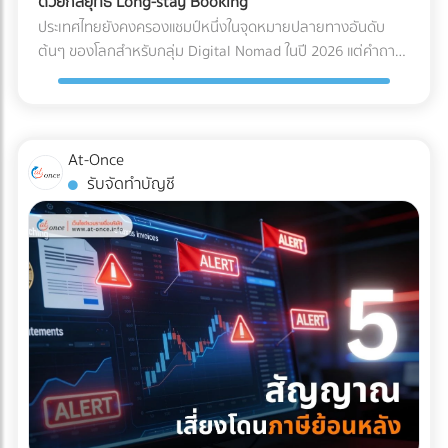
ด้วยกลยุทธ์ Long-stay Booking
ไฟฟ้าลัดวงจรเมื่อเปิดใช้งาน การเอียงและการกระแทก (Tilt &
Solar Hybrid และ Industrial ESS ต้องอาศัยความเชี่ยวชาญ
ประเทศไทยยังคงครองแชมป์หนึ่งในจุดหมายปลายทางอันดับ
Drop): เครื่องมือขนาดใหญ่บางชนิดถูกระบุไว้ในคู่มือวิศวกรรม
ทางวิศวกรรมขั้นสูง ทั้งการคำนวณโหลดไฟฟ้า การเลือกขนาด
ต้นๆ ของโลกสำหรับกลุ่ม Digital Nomad ในปี 2026 แต่คำถาม
เลยว่า "ห้ามเอียงเกินกี่องศา" การใช้พนักงานยกของ (Porter)
แบตเตอรี่ และการขออนุญาตขนานไฟอย่างถูกต้อง หากคุณเป็น
ที่น่าสนใจคือ... ทำไมรายได้มหาศาลจากคนกลุ่มนี้ ถึงไปตกอยู่กับ
ทั่วไปที่ไม่มีความเชี่ยวชาญ อาจทำให้สารทำความเย็นรั่วไหล หรือ
เจ้าของธุรกิจหรือผู้บริหารที่กำลังมองหาบริษัทผู้รับเหมา (EPC)
คอนโดมิเนียมปล่อยเช่า หรือโฮสต์บน Airbnb มากกว่าที่จะเป็น
แกนกลไกภายในเครื่องมือเสียสมดุลไปตลอดกาล มาตรฐาน
ที่ได้มาตรฐานสากล มีวิศวกรเซ็นรับรองอย่างถูกต้อง และ
โรงแรมหรือรีสอร์ต? สาเหตุหลักเป็นเพราะโรงแรมส่วนใหญ่ยังคง
Logistics แบบไหนที่ธุรกิจเครื่องมือแพทย์ต้องมองหา? ผู้ให้
ประวัติการทิ้งงานเป็นศูนย์ เข้ามาค้นหาและเปรียบเทียบรายชื่อ
ทำการตลาดด้วยวิธีเดิมๆ คือการพึ่งพา OTA (Online Travel
At-Once
บริการขนส่ง (3PL) ระดับพรีเมียมที่จะมาดูแลสินค้าหลักล้านของ
บริษัทรับติดตั้งโซลาร์เซลล์อุตสาหกรรมชั้นนำของประเทศไทยได้
Agencies) และขายห้องพักแบบ "รายวัน" ซึ่งไม่ตอบโจทย์ชาว
รับจัดทำบัญชี
คุณ ควรต้องมีคุณสมบัติและเทคโนโลยีที่ออกแบบมาเพื่อการ
ฟรีที่ At-once แพลตฟอร์มที่เชื่อมโยงธุรกิจ B2B ให้เจอกับพาร์ท
Nomad ที่ต้องการพำนักระยะยาว (1-6 เดือน) หากคุณเป็น
แพทย์โดยเฉพาะ ดังนี้: รถขนส่งระบบกันสะเทือนแบบถุงลม (Air-
เนอร์ตัวจริง ช่วยให้โรงงานของคุณเดินหน้าต่อได้อย่างมั่นคง
เจ้าของโรงแรมหรือผู้บริหารที่ต้องการเพิ่ม Occupancy Rate
Ride Suspension): นี่คือหัวใจสำคัญ! ต้องใช้รถบรรทุกที่ติดตั้ง
และไม่มีวันสะดุด!
โดยเฉพาะในช่วง Low Season นี่คือจังหวะทองในการปรับ
ช่วงล่างแบบถุงลมเท่านั้น เพื่อดูดซับแรงสั่นสะเทือนและแรง
กลยุทธ์ครับ ทำไมการตลาดแบบเดิมถึงปิดการขายกลุ่ม Nomad
กระแทกจากพื้นถนนให้เหลือน้อยที่สุด คุ้มครองเซนเซอร์ภายใน
ไม่ได้? พฤติกรรมการจองที่พักของกลุ่ม Digital Nomad นั้นต่าง
เครื่องจักรให้อยู่ในสภาพ 100% บริการ White Glove Service:
จากนักท่องเที่ยวทั่วไปอย่างสิ้นเชิง พวกเขาไม่ได้มองหาสระว่าย
การขนส่งระดับนี้ไม่ได้จบแค่การดรอปของไว้หน้าประตูโรง
น้ำสวยๆ หรืออาหารเช้าแบบบุฟเฟต์เป็นอันดับแรก แต่พวกเขา
พยาบาล แต่ทีมขนส่งต้องมีความเชี่ยวชาญในการแกะกล่อง
กำลังมองหา "ออฟฟิศส่วนตัวที่พักผ่อนได้" 3 กลยุทธ์เปลี่ยน
(Unpacking) นำเครื่องมือเข้าไปติดตั้งยังห้องปฏิบัติการที่ซับ
โรงแรมให้เป็น Nomad Hub ที่ทำกำไรสูงสุด หากต้องการดึงดูด
ซ้อน และจัดการนำขยะบรรจุภัณฑ์กลับไปทิ้งอย่างถูกวิธี
ลูกค้ากลุ่มนี้ให้ยอมจ่ายเงินหลักหมื่นถึงหลักแสนเพื่อเข้าพักระยะ
มาตรฐานคุณภาพระดับสากล (Certifications): พาร์ทเนอร์ด้าน
ยาว คุณต้องปรับแต่งการนำเสนอใหม่ ดังนี้: 1. สร้าง Landing