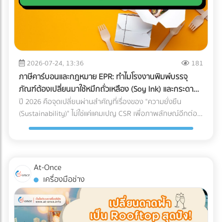
เงินว่า "ขาดทุน" หรือ "กำไรน้อยมาก" ต่อเนื่อง 3-5 ปี แต่
กับใครก็ได้ การหาบริษัท Logistics (3PL) ที่มีรถขนส่งแบบ Air-
คุณหาทีมที่ใช่! การปรับเปลี่ยนโครงสร้างราคา สร้าง Landing
กรรมการบริษัทกลับมีการซื้อทรัพย์สินขนาดใหญ่ เช่น รถสปอร์ต
Ride Suspension พร้อมทีมงานที่ผ่านการอบรมมาตรฐาน
Page ที่มี Conversion Rate สูง และการยิงโฆษณาเจาะตลาด
อสังหาริมทรัพย์ หรือมีการโอนเงินออกไปยังบัญชีส่วนตัวบ่อย
White Glove Service ไม่ใช่เรื่องง่ายและต้องใช้เวลาในการตรวจ
ต่างชาติ ต้องอาศัยความเชี่ยวชาญเฉพาะทาง หากทีม In-house
ครั้ง AI จะประเมินว่านี่คือการโยกเงินบริษัท (Siphoning) หรือการ
สอบประวัติอย่างละเอียด ลดความเสี่ยงและประหยัดเวลาของฝ่าย
ของโรงแรมคุณมีงานล้นมืออยู่แล้ว การใช้บริการ Outsource คือ
ปกปิดรายได้ 3. สินค้าคงเหลือ (Inventory) ในงบ ไม่สอดคล้อง
จัดซื้อ ด้วยการค้นหาและเปรียบเทียบบริษัทขนส่งเฉพาะทาง
ทางออกที่รวดเร็วและคุ้มค่าที่สุด อย่าปล่อยให้ห้องพักต้องว่าง
กับความเป็นจริง นี่คือจุดตายของธุรกิจซื้อมาขายไป หากยอด
2026-07-24, 13:36
181
สำหรับเครื่องมือแพทย์ (Healthcare Logistics) ที่ได้มาตรฐาน
เปล่าในช่วง Low Season! ยกระดับการตลาดโรงแรมของคุณวัน
ขายของคุณน้อย แต่การสั่งซื้อวัตถุดิบหรือนำเข้าสินค้ามีปริมาณ
สากล ได้ฟรีที่ At-once แพลตฟอร์มรวบรวมธุรกิจ B2B ชั้นนำ
ภาษีคาร์บอนและกฎหมาย EPR: ทำไมโรงงานพิมพ์บรรจุ
นี้ เข้ามาค้นหาพาร์ทเนอร์ที่เชี่ยวชาญบน At-once แพลตฟอร์ม
มหาศาลจน "สต็อกบวม" ผิดปกติ สรรพากรจะตั้งข้อสงสัยว่า
ของประเทศไทย
ภัณฑ์ต้องเปลี่ยนมาใช้หมึกถั่วเหลือง (Soy Ink) และกระดาษ
รวบรวมบริษัท B2B ชั้นนำของไทย เรามีตัวเลือกให้คุณครบจบใน
คุณแอบขายสินค้าแบบไม่มีใบกำกับภาษี (ขายของเถื่อน/ขายตัด
FSC
ปี 2026 คือจุดเปลี่ยนผ่านสำคัญที่เรื่องของ "ความยั่งยืน
ที่เดียว: Digital Marketing Agency: ผู้เชี่ยวชาญด้านการวาง
ราคา) 4. ค่าใช้จ่ายเบ็ดเตล็ดและค่ารับรองพุ่งสูงปรี๊ด การยัด
(Sustainability)" ไม่ใช่แค่แคมเปญ CSR เพื่อภาพลักษณ์อีกต่อ
กลยุทธ์และยิงแอดเจาะตลาดต่างชาติ Web Developer / UX-UI
"รายจ่ายส่วนตัว" เข้ามาเป็น "ค่าใช้จ่ายบริษัท" เป็นเรื่องที่ AI จับ
ไป แต่กลายเป็น "กำแพงภาษี" และ "ข้อกีดกันทางการค้า" ที่ส่ง
Designer: ทีมสร้าง Landing Page และระบบ Direct Booking
ทางได้ง่ายมาก หากหมวดหมู่ค่ารับรอง ค่าเดินทาง หรือค่าใช้จ่าย
ผลกระทบต่อต้นทุนของธุรกิจ B2B โดยตรง โดยเฉพาะกฎหมาย
ที่ลื่นไหล SEO Specialist: ช่วยให้เว็บไซต์โรงแรมของคุณติดหน้า
เบ็ดเตล็ด มีสัดส่วนที่สูงผิดปกติเมื่อเทียบกับรายได้รวมของ
EPR (Extended Producer Responsibility) ที่บีบให้เจ้าของ
แรก Google เมื่อ Nomad ค้นหาที่พัก พร้อมเปลี่ยนยอดวิวให้
บริษัท (Benchmarking) เตรียมตัวรับจดหมายเชิญพบเจ้าหน้าที่
แบรนด์ต้องรับผิดชอบต่อซากบรรจุภัณฑ์ของตนเอง หากโรงงาน
เป็นยอดจองหรือยัง? เข้ามาเปรียบเทียบผลงานและติดต่อเอเจน
At-Once
ได้เลย 5. ทำธุรกรรมคริปโตฯ หรือ Digital Assets โดยไม่ลง
ของคุณผลิตบรรจุภัณฑ์ที่รีไซเคิลยาก หรือปล่อยคาร์บอนสูง
ซี่ระดับมืออาชีพได้ฟรีทันทีที่ At-once ให้เราเป็นสะพานเชื่อมธุรกิจ
เครื่องมือช่าง
บัญชี การรับชำระค่าสินค้าจากคู่ค้าต่างประเทศด้วย
ลูกค้ารายใหญ่ระดับโลกจะตัดคุณออกจาก Supply Chain ทันที
คุณสู่ความสำเร็จ!
Cryptocurrency แล้วไม่แปลงค่าเงินมาบันทึกเป็นรายได้ หรือโอน
นี่คือเหตุผลว่าทำไมการเปลี่ยนมาใช้วัสดุรักษ์โลกจึงเป็นทางรอด
เข้ากระเป๋าส่วนตัว ถือเป็นการหลบเลี่ยงภาษีที่ปัจจุบันสรรพากร
เดียว ทำไมต้องเป็นกระดาษ FSC และ หมึกถั่วเหลือง (Soy Ink)?
ร่วมมือกับกระดานเทรด (Exchange) เพื่อตรวจสอบร่องรอย
เมื่อพูดถึงการพิมพ์บรรจุภัณฑ์ องค์ประกอบหลักที่ถูกเพ่งเล็งคือ