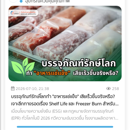
อุปกรณ์ควบคุมคุณภาพ
พิมพ์คุณภาพได้ฟรีที่ At-once แพลตฟอร์มรวมบริษัท B2B ชั้น
ถ่ายรูปออกมาดูดีเท่านั้น หากคุณกำลังวางแผนจะต่อเติมพื้นที่
นำของไทย!
ชั้นบนสุด นี่คือข้อควรรู้สำคัญที่คุณต้องเช็กให้ชัวร์ก่อนที่งบ
ประมาณจะบานปลาย 1. โครงสร้างอาคารเดิมรับน้ำหนักไหวหรือ
ไม่? (Structural Load) สิ่งแรกที่ต้องคำนึงถึงคือ "ความแข็งแรง
ของโครงสร้าง" ดาดฟ้าตึกแถวเก่าส่วนใหญ่ถูกออกแบบมาเพื่อ
รับน้ำหนักของตัวโครงสร้างเองและแท็งก์น้ำเท่านั้น ไม่ได้เผื่อ
สำหรับการรับน้ำหนักของกระถางต้นไม้ขนาดใหญ่ ดินอุ้มน้ำ พื้น
ไม้เทียม หรือจำนวนคนที่ขึ้นไปรวมตัวกันหนาแน่น สิ่งที่ต้องทำ:
ควรปรึกษาวิศวกรโครงสร้างเพื่อประเมินความสามารถในการรับ
น้ำหนัก (Live Load และ Dead Load) ก่อนตัดสินใจเทปูนเพิ่ม
หรือนำของหนักขึ้นไปติดตั้ง เพื่อป้องกันอันตรายจากโครงสร้าง
ทรุดตัว 2. กฎหมายอาคารและทางหนีไฟ (Safety Regulations)
การเปลี่ยนพื้นที่ดาดฟ้าให้เป็นพื้นที่สาธารณะที่มีคนใช้งานจำนวน
2026-07-10, 21:38
258
มาก ต้องคำนึงถึงกฎหมายควบคุมอาคารอย่างเคร่งครัด สิ่งที่
บรรจุภัณฑ์รักษ์โลกทำ "อาหารแช่แข็ง" เสียเร็วขึ้นจริงหรือ?
ต้องทำ: ตรวจสอบความสูงของราวกันตก (Parapet) ว่ามีความ
เจาะลึกทางรอดเรื่อง Shelf Life และ Freezer Burn สำหรับ
สูงเพียงพอและแข็งแรงหรือไม่ นอกจากนี้ต้องมีป้ายบอกทางหนี
โรงงานอุตสาหกรรม
เมื่อนโยบายความยั่งยืน (ESG) และกฎหมายจัดการบรรจุภัณฑ์
ไฟที่ชัดเจน ระบบแสงสว่างฉุกเฉิน และบันไดที่กว้างพอสำหรับการ
(EPR) ทั่วโลกในปี 2026 ทวีความเข้มงวดขึ้น โรงงานผลิตอาหาร
อพยพผู้คนหากเกิดเหตุฉุกเฉิน 3. สภาพการระบายน้ำ
หลายแห่งต่างถูกกดดันให้เปลี่ยนมาใช้ "บรรจุภัณฑ์รักษ์โลก" แต่
(Drainage System) ดาดฟ้าคือด่านแรกที่ต้องปะทะกับพายุฝน