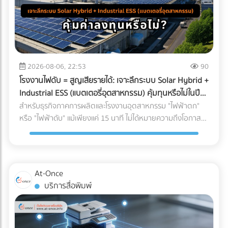
2026-08-06, 22:53
90
โรงงานไฟดับ = สูญเสียรายได้: เจาะลึกระบบ Solar Hybrid +
Industrial ESS (แบตเตอรี่อุตสาหกรรม) คุ้มทุนหรือไม่ในปี
2026?
สำหรับธุรกิจภาคการผลิตและโรงงานอุตสาหกรรม "ไฟฟ้าตก"
หรือ "ไฟฟ้าดับ" แม้เพียงแค่ 15 นาที ไม่ได้หมายความถึงโอกาสที่
พนักงานได้หยุดพักผ่อนชั่วคราว แต่มันคือวิกฤติที่สร้างความ
เสียหายตั้งแต่หลักแสนไปจนถึงหลักล้านบาท ในอดีต การติดตั้ง
โซลาร์เซลล์ระบบ On-Grid เพื่อลดค่าไฟคือทางเลือกยอดนิยม
แต่จุดอ่อนที่สำคัญคือ เมื่อไฟจากการไฟฟ้าดับ ระบบ On-Grid ก็
At-Once
ต้องหยุดทำงานไปด้วย เพื่อความปลอดภัยของช่างไฟที่กำลัง
บริการสื่อพิมพ์
ซ่อมแซมสายไฟอยู่ด้านนอก ทำให้โรงงานต้องพึ่งพาเครื่องปั่นไฟ
(Generator) ที่ใช้น้ำมันดีเซลซึ่งมีต้นทุนสูงและปล่อยมลพิษอีก
ด้วย แต่ในปี 2026 เทคโนโลยี Industrial ESS (Energy Storage
System) หรือแบตเตอรี่อุตสาหกรรม ได้เข้ามาปฏิวัติวงการ การ