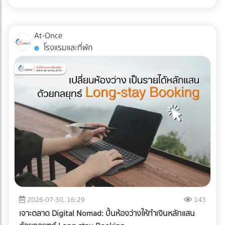
ส่ง Direct Mail ไปหาลูกค้าระดับ VIP พร้อมที่จะฉีกกฎการทำสื่อ
ไม่ได้จำกัดอยู่แค่ "รอยขีดข่วน" หรือ "ของแตกหัก" แต่อาจหมาย
แบบ TOU (Time of Use) ซึ่งช่วงบ่าย (On-Peak) ค่าไฟจะแพง
สิ่งพิมพ์แบบเดิมๆ หรือยัง? เพิ่มขีดความสามารถให้ทีมเซลส์ของ
ถึง "การตั้งค่าที่ผิดเพี้ยน (Calibration Error)" สำหรับผู้นำเข้า
มาก ระบบ AI ใน ESS จะคำนวณและปล่อยไฟจากแบตเตอรี่มาใช้
คุณด้วยสื่อนำเสนอยุคใหม่ ที่ At-once เรามีรวบรวม Digital
เครื่องมือแพทย์ คลินิก หรือโรงพยาบาล ความผิดเพี้ยนเพียง
ในช่วงเวลานี้ เพื่อกดกราฟการใช้ไฟ (Peak Demand) ลง ช่วย
At-Once
Marketing Agency และผู้เชี่ยวชาญด้านการพัฒนา Web-AR
มิลลิเมตรเดียวส่งผลโดยตรงต่อการวินิจฉัยโรคและชีวิตของผู้
ลดค่า Demand Charge ในบิลค่าไฟได้อย่างมหาศาล ปลดล็อก
โรงแรมและที่พัก
และ 3D Model ที่พร้อมเปลี่ยนโบรชัวร์ของคุณให้กลายเป็น
ป่วย หากเกิดความเสียหายระหว่างขนส่ง นอกจากประกันสินค้า
ข้อจำกัดทางกฎหมายและภาษี: ภาครัฐและ BOI มีการสนับสนุน
พนักงานขายมือทอง ค้นหาพาร์ทเนอร์ที่ใช่ได้เลยวันนี้! ที่นี่!
อาจขาดแล้ว ความน่าเชื่อถือขององค์กรก็จะลดลงทันที บทความ
สิทธิประโยชน์ทางภาษีที่ชัดเจนขึ้น สำหรับการลงทุนด้านพลังงาน
นี้จะพาคุณไปเจาะลึกความเสี่ยง และมาตรฐาน Logistics ที่ธุรกิจ
สะอาดและการจัดการพลังงาน ทำให้ระยะเวลาคืนทุนสั้นลง
เครื่องมือแพทย์ต้องรู้ในปี 2026 ครับ 3 ความเสี่ยงแฝงที่เครื่อง
ประเมินความคุ้มค่า: สรุปแล้วคุ้มทุนหรือไม่? เพื่อความเข้าใจที่
มือแพทย์ต้องเผชิญระหว่างขนส่ง การใช้รถบรรทุกธรรมดาเพื่อ
ชัดเจน ลองดูตารางเปรียบเทียบระหว่างระบบเดิมกับระบบใหม่
ขนส่งอุปกรณ์ที่เปราะบาง ถือเป็นการรับความเสี่ยงที่ได้ไม่คุ้มเสีย
ครับ คำตอบคือ: "คุ้มค่าอย่างแน่นอน" หากโรงงานของคุณจัด
นี่คือ 3 ปัญหาหลักที่มักทำให้อุปกรณ์พังจากภายใน: แรงสั่น
อยู่ในกลุ่มที่มูลค่าความเสียหายจากไฟดับ 1 ครั้ง มีมูลค่าสูง (เช่น
สะเทือน (Vibration & Micro-shocks): เลนส์ เลเซอร์ และ
โรงงานพลาสติก, เซมิคอนดักเตอร์, อาหารแช่แข็ง, ยาและ
เซนเซอร์ภายในอุปกรณ์มีความเปราะบางสูงมาก แรงสั่นสะเทือน
เวชภัณฑ์) การมีระบบ Industrial ESS จะเปรียบเสมือนการซื้อ
จากพื้นถนนที่ไม่ราบเรียบสม่ำเสมอ สามารถทำให้แผงวงจรหลวม
"ประกันภัยความเสี่ยงทางธุรกิจ" ที่แถมโบนัสเป็นการช่วยหั่นค่าไฟ
หรือระบบเซนเซอร์รวนได้โดยที่ภายนอกยังดูปกติสมบูรณ์ การ
ในทุกๆ เดือน ยกระดับโรงงานสู่ความยั่งยืนแบบไม่มีสะดุด ในปี
เปลี่ยนแปลงอุณหภูมิและความชื้น (Temperature & Humidity
2026 การติดตั้ง Solar Cell สำหรับธุรกิจ B2B ไม่ได้จบแค่เรื่อง
Excursions): อุปกรณ์อิเล็กทรอนิกส์ทางการแพทย์หลายชนิดมี
2026-07-30, 16:29
143
การลดค่าไฟ แต่คือการบริหารความเสี่ยง (Risk Management)
ข้อกำหนดเรื่องอุณหภูมิที่ชัดเจน การอยู่ในตู้ขนส่งที่ร้อนอบอ้า
และตอบรับกระแสลดคาร์บอน (ESG/Carbon Footprint) เพื่อ
เจาะตลาด Digital Nomad: ปั้นห้องว่างให้ทำเงินหลักแสน
วนานๆ หรือเจอความชื้นสูง อาจทำให้เกิดสนิม คราบตะกรัน หรือ
รักษาความสามารถในการแข่งขันบนเวทีโลก การออกแบบระบบ