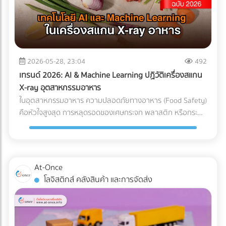
แต่ทุกชั่วโมงที่รถขุดหรือรถเบคโฮต้องจอดนิ่งสนิท นั่นหมายถึง
ค่าแรงคนงานที่เสียเปล่า ค่าเช่าเครื่องจักรที่บานปลาย และความ
เสี่ยงที่จะโดนค่าปรับจากความล่าช้าในการส่งมอบโครงการ การ
ลงทุนวางระบบระบายน้ำที่ได้มาตรฐานตั้งแต่เนิ่นๆ จึงเป็นการซื้อ
ความเสี่ยงที่คุ้มค่าที่สุด กรณีศึกษาจำลอง: การวางระบบระบาย
2026-05-28, 23:04
492
น้ำพื้นที่ก่อสร้าง ในการแก้ปัญหาไซต์งานพื้นที่เสี่ยง บริษัทผู้รับ
เทรนด์ 2026: AI & Machine Learning ปฏิวัติเครื่องสแกน
เหมางานโยธาระบายน้ำ จะแบ่งการทำงานออกเป็น 2 เฟสหลัก:
X-ray อุตสาหกรรมอาหาร
เฟสที่ 1: การสำรวจและประเมินพื้นที่ (Site Assessment) ทีม
ในอุตสาหกรรมอาหาร ความปลอดภัยทางอาหาร (Food Safety)
วิศวกรทำการสำรวจแผนที่ความสูง (Topographic Survey)
คือหัวใจสูงสุด การหลุดรอดของเศษกระจก พลาสติก หรือกระดูก
เพื่อหาจุดต่ำสุดของพื้นที่ และประเมินทิศทางการไหลของน้ำตาม
ชิ้นเล็กๆ เพียงชิ้นเดียว อาจนำไปสู่การเรียกคืนสินค้า (Product
ธรรมชาติ เฟสที่ 2: การออกแบบและติดตั้งระบบระบายน้ำ
Recall) ที่สร้างความเสียหายมหาศาล แม้โรงงานส่วนใหญ่จะใช้
(System Design) ร่องน้ำรอบไซต์ (Perimeter Drains): ขุดร่อง
เครื่อง X-ray อาหาร อยู่แล้ว แต่ปัญหาที่มักพบคือ การคัดทิ้งผิด
น้ำล้อมรอบพื้นที่เพื่อดักจับน้ำจากภายนอกไม่ให้ไหลเข้ามาในไซต์
พลาด (False Reject) ซึ่งทำให้สูญเสียอาหาร (Food Waste)
At-Once
งาน ระบบระบายน้ำใต้ดิน (Subsurface Drainage): วางท่อเจาะรู
และเสียต้นทุน ในปี 2026 AI ตรวจสอบคุณภาพ และ Machine
โลจิสติกส์ คลังสินค้า และการจัดส่ง
ใต้ดินเพื่อลดระดับน้ำใต้ดิน ป้องกันดินอ่อนตัว บ่อพักน้ำและปั๊ม
Learning โรงงาน ได้เข้ามาปฏิวัติเครื่องตรวจจับสิ่งแปลกปลอม
น้ำ (Retention Ponds & Pump Stations): สร้างบ่อพักน้ำ
ไปสู่ยุคใหม่ที่แม่นยำกว่าเดิมเพื่อแก้ปัญหา False Reject อย่าง
ชั่วคราวในจุดที่ต่ำที่สุด และใช้ปั๊มน้ำบาดาลหรือเครื่องสูบน้ำขนาด
จริงจัง ซึ่งถือเป็นมาตรฐานใหม่ที่โรงงานอาหารในไทยต้องเริ่ม
ใหญ่ สูบน้ำออกสู่แหล่งน้ำสาธารณะอย่างรวดเร็ว ผลลัพธ์ที่ได้
ปรับตัวตามแนวทางสากลนี้ Machine Learning เปลี่ยนการ