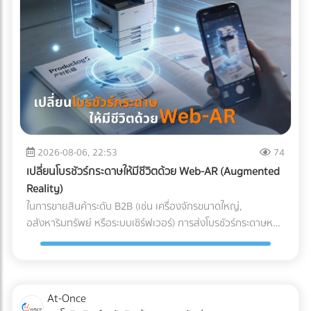
ผสานระบบ Solar Hybrid เข้ากับ ESS กลายเป็นจิ๊กซอว์ชิ้น
สำคัญที่เจ้าของโรงงานกำลังจับตามอง คำถามคือ... การลงทุน
ระบบนี้ "คุ้มทุน" จริงหรือไม่? บทความนี้จะพาคุณไปเจาะลึกทุกมิติ
ครับ "ต้นทุนแฝง" เมื่อเครื่องจักรสะดุด ที่บิลค่าไฟไม่ได้บอกคุณ
ก่อนจะตอบว่าแบตเตอรี่คุ้มไหม เราต้องประเมิน "ความสูญเสีย"
ที่แท้จริงเวลาโรงงานไฟดับกันก่อนครับ ซึ่งมักจะประกอบไปด้วย 3
ประเด็นที่รบกวนใจผู้บริหารหลายคน: วัตถุดิบที่ต้องเททิ้ง
(Wasted Raw Materials): สำหรับโรงงานพลาสติก อาหาร
หรือเคมีภัณฑ์ หากความร้อนตกหรือสายพานหยุดกะทันหัน
2026-08-06, 22:53
74
วัตถุดิบที่ค้างอยู่ในเครื่องจักรจะเสียหายและกลายเป็นของเสีย
เปลี่ยนโบรชัวร์กระดาษให้มีชีวิตด้วย Web-AR (Augmented
(Defect/Scrap) ทันที เวลาในการรีเซ็ตระบบ (Downtime &
Reality)
Restart Time): ไฟดับ 15 นาที ไม่ได้แปลว่ากลับมาผลิตต่อได้ใน
ในการขายสินค้าระดับ B2B (เช่น เครื่องจักรขนาดใหญ่,
นาทีที่ 16 เครื่องจักรขนาดใหญ่ CNC หรือเตาอบ ต้องใช้เวลา
อสังหาริมทรัพย์ หรือระบบเซิร์ฟเวอร์) การส่งโบรชัวร์กระดาษหนา
วอร์มอัปและตั้งค่าพารามิเตอร์ใหม่ ซึ่งอาจกินเวลาเป็นชั่วโมง ค่า
เตอะให้ผู้บริหารอ่าน มักจะจบลงที่ถังขยะ ในยุคที่คู่แข่งต่างนำ
ปรับและความเชื่อมั่น (Penalties & Reputation): การสะดุดของ
เสนอด้วยวิดีโอ 3D คำถามคือ... คุณจะทำอย่างไรให้โบรชัวร์
แผนการผลิตนำไปสู่การส่งมอบสินค้าล่าช้า (Late Delivery) ซึ่ง
กระดาษที่พิมพ์มาแล้ว สามารถปิดการขายลูกค้าองค์กรได้? และ
อาจโดนลูกค้ารายใหญ่ปรับ หรือร้ายแรงที่สุดคือถูกตัดออกจาก
คำตอบในปี 2026 คือการผสานสื่อออฟไลน์เข้ากับโลกดิจิทัลด้วย
At-Once
Supply Chain นวัตกรรมเปลี่ยนเกม: Solar Hybrid +
เทคโนโลยี Web-AR (Web-based Augmented Reality) Web-