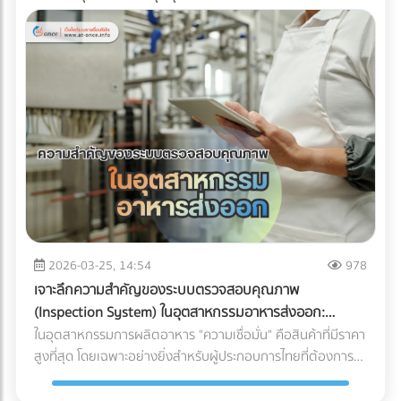
2026-03-25, 14:54
978
เจาะลึกความสำคัญของระบบตรวจสอบคุณภาพ
(Inspection System) ในอุตสาหกรรมอาหารส่งออก:
ปราการด่านสุดท้ายสู่ตลาดโลก
ในอุตสาหกรรมการผลิตอาหาร "ความเชื่อมั่น" คือสินค้าที่มีราคา
สูงที่สุด โดยเฉพาะอย่างยิ่งสำหรับผู้ประกอบการไทยที่ต้องการ
ส่งออกสินค้าไปยังตลาดต่างประเทศที่มีมาตรฐานเข้มงวดอย่าง
สหภาพยุโรป (EU), สหรัฐอเมริกา หรือญี่ปุ่น การมีรสชาติที่ดีอาจ