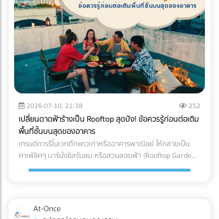
(Blockchain Tracing) ได้อย่างแม่นยำ อย่ารอให้จดหมาย
"กระดาษ" และ "หมึกพิมพ์" กระดาษ FSC (Forest Stewardship
ประเมินภาษีย้อนหลังส่งมาถึงบริษัท! การป้องกันที่ดีที่สุดคือการ
Council): คือกระดาษที่ได้รับการรับรองว่ามาจากป่าปลูกเชิง
วางโครงสร้างระบบบัญชีที่โปร่งใสและถูกต้องตามกฎหมาย หาก
พาณิชย์ที่มีการจัดการอย่างยั่งยืน ไม่ตัดไม้ทำลายป่า การใช้
คุณต้องการเปลี่ยนผู้ทำบัญชี หรือกำลังมองหาสำนักงานบัญชีที่
สัญลักษณ์ FSC บนบรรจุภัณฑ์คือใบผ่านทางชั้นดีที่ช่วยให้สินค้า
เชี่ยวชาญ โดยเฉพาะการวางแผนภาษีองค์กรยุคใหม่... เข้ามา
ของคุณส่งออกไปยังยุโรปและอเมริกาได้โดยไม่ถูกตั้งคำถาม หมึก
เลือกเปรียบเทียบผู้เชี่ยวชาญตัวจริงได้ที่ At-once เพื่อหมดห่วง
ถั่วเหลือง (Soy Ink): หมึกพิมพ์แบบดั้งเดิม (Petroleum-based)
เรื่องภาษี แล้วโฟกัสกับการเติบโตของธุรกิจได้อย่างเต็มที่!
มีสาร VOCs (Volatile Organic Compounds) สูง ซึ่งเป็นก๊าซ
เรือนกระจกและเป็นอุปสรรคต่อกระบวนการรีไซเคิลกระดาษ ใน
ขณะที่ Soy Ink ทำจากน้ำมันพืช ย่อยสลายได้ทางชีวภาพ และ
2026-07-10, 21:38
252
ทำให้กระดาษถูกนำไปรีไซเคิลใหม่ได้ง่ายขึ้นมาก Key Insight: การ
เปลี่ยนดาดฟ้าร้างเป็น Rooftop สุดปัง! ข้อควรรู้ก่อนต่อเติม
เปลี่ยนมาใช้ Soy Ink ไม่ได้ทำให้สีสันของบรรจุภัณฑ์ดรอปลง ใน
พื้นที่ชั้นบนสุดของอาคาร
ทางกลับกัน เม็ดสีในน้ำมันถั่วเหลืองยังช่วยให้งานพิมพ์มีความ
เทรนด์การรีโนเวทตึกแถวเก่าหรืออาคารพาณิชย์ ให้กลายเป็น
สดใสและคมชัดมากกว่าหมึกปิโตรเลียมในบางเฉดสีอีกด้วย ข้อ
คาเฟ่ชิคๆ บาร์นั่งชิลรับลม หรือสวนลอยฟ้า (Rooftop Garden)
แตกต่างระหว่าง หมึกดั้งเดิม Vs. Soy Ink ยกระดับบรรจุภัณฑ์
กำลังได้รับความนิยมอย่างมากในยุคปัจจุบัน พื้นที่ดาดฟ้าที่เคย
ของคุณ เพื่อพิชิตใจลูกค้ารายใหญ่ อย่าปล่อยให้บรรจุภัณฑ์แบบ
ถูกปล่อยทิ้งร้างให้ฝุ่นเกาะ สามารถพลิกโฉมเป็นจุดขายหลัก
เดิมๆ กลายเป็นต้นทุนภาษีคาร์บอนที่บานปลาย หากคุณกำลัง
(Highlight) ที่ดึงดูดลูกค้าและสร้างมูลค่าเพิ่มให้กับธุรกิจได้อย่าง
มองหาโรงพิมพ์ที่ได้มาตรฐาน FSC และเชี่ยวชาญการใช้หมึก Soy
มหาศาล แต่การเสกพื้นที่เปิดโล่งให้กลายเป็น Rooftop สุดปังนั้น
At-Once
Ink ระดับอุตสาหกรรม เข้ามาค้นหาและเปรียบเทียบพาร์ทเนอร์โรง
ไม่ได้มีแค่เรื่องของการเลือกเฟอร์นิเจอร์สวยๆ หรือจัดแสงไฟให้