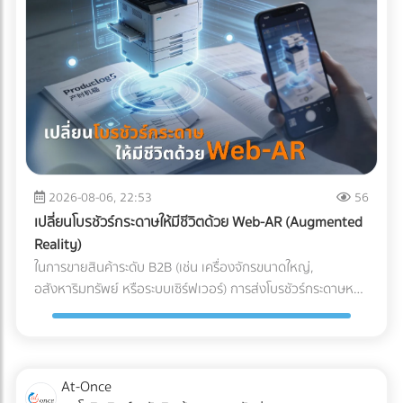
ผสานระบบ Solar Hybrid เข้ากับ ESS กลายเป็นจิ๊กซอว์ชิ้น
สำคัญที่เจ้าของโรงงานกำลังจับตามอง คำถามคือ... การลงทุน
ระบบนี้ "คุ้มทุน" จริงหรือไม่? บทความนี้จะพาคุณไปเจาะลึกทุกมิติ
ครับ "ต้นทุนแฝง" เมื่อเครื่องจักรสะดุด ที่บิลค่าไฟไม่ได้บอกคุณ
ก่อนจะตอบว่าแบตเตอรี่คุ้มไหม เราต้องประเมิน "ความสูญเสีย"
ที่แท้จริงเวลาโรงงานไฟดับกันก่อนครับ ซึ่งมักจะประกอบไปด้วย 3
ประเด็นที่รบกวนใจผู้บริหารหลายคน: วัตถุดิบที่ต้องเททิ้ง
(Wasted Raw Materials): สำหรับโรงงานพลาสติก อาหาร
หรือเคมีภัณฑ์ หากความร้อนตกหรือสายพานหยุดกะทันหัน
2026-08-06, 22:53
56
วัตถุดิบที่ค้างอยู่ในเครื่องจักรจะเสียหายและกลายเป็นของเสีย
เปลี่ยนโบรชัวร์กระดาษให้มีชีวิตด้วย Web-AR (Augmented
(Defect/Scrap) ทันที เวลาในการรีเซ็ตระบบ (Downtime &
Reality)
Restart Time): ไฟดับ 15 นาที ไม่ได้แปลว่ากลับมาผลิตต่อได้ใน
ในการขายสินค้าระดับ B2B (เช่น เครื่องจักรขนาดใหญ่,
นาทีที่ 16 เครื่องจักรขนาดใหญ่ CNC หรือเตาอบ ต้องใช้เวลา
อสังหาริมทรัพย์ หรือระบบเซิร์ฟเวอร์) การส่งโบรชัวร์กระดาษหนา
วอร์มอัปและตั้งค่าพารามิเตอร์ใหม่ ซึ่งอาจกินเวลาเป็นชั่วโมง ค่า
เตอะให้ผู้บริหารอ่าน มักจะจบลงที่ถังขยะ ในยุคที่คู่แข่งต่างนำ
ปรับและความเชื่อมั่น (Penalties & Reputation): การสะดุดของ
เสนอด้วยวิดีโอ 3D คำถามคือ... คุณจะทำอย่างไรให้โบรชัวร์
แผนการผลิตนำไปสู่การส่งมอบสินค้าล่าช้า (Late Delivery) ซึ่ง
กระดาษที่พิมพ์มาแล้ว สามารถปิดการขายลูกค้าองค์กรได้? และ
อาจโดนลูกค้ารายใหญ่ปรับ หรือร้ายแรงที่สุดคือถูกตัดออกจาก
คำตอบในปี 2026 คือการผสานสื่อออฟไลน์เข้ากับโลกดิจิทัลด้วย
At-Once
Supply Chain นวัตกรรมเปลี่ยนเกม: Solar Hybrid +
เทคโนโลยี Web-AR (Web-based Augmented Reality) Web-