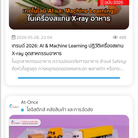
แต่ทุกชั่วโมงที่รถขุดหรือรถเบคโฮต้องจอดนิ่งสนิท นั่นหมายถึง
ค่าแรงคนงานที่เสียเปล่า ค่าเช่าเครื่องจักรที่บานปลาย และความ
เสี่ยงที่จะโดนค่าปรับจากความล่าช้าในการส่งมอบโครงการ การ
ลงทุนวางระบบระบายน้ำที่ได้มาตรฐานตั้งแต่เนิ่นๆ จึงเป็นการซื้อ
ความเสี่ยงที่คุ้มค่าที่สุด กรณีศึกษาจำลอง: การวางระบบระบาย
2026-05-28, 23:04
488
น้ำพื้นที่ก่อสร้าง ในการแก้ปัญหาไซต์งานพื้นที่เสี่ยง บริษัทผู้รับ
เทรนด์ 2026: AI & Machine Learning ปฏิวัติเครื่องสแกน
เหมางานโยธาระบายน้ำ จะแบ่งการทำงานออกเป็น 2 เฟสหลัก:
X-ray อุตสาหกรรมอาหาร
เฟสที่ 1: การสำรวจและประเมินพื้นที่ (Site Assessment) ทีม
ในอุตสาหกรรมอาหาร ความปลอดภัยทางอาหาร (Food Safety)
วิศวกรทำการสำรวจแผนที่ความสูง (Topographic Survey)
คือหัวใจสูงสุด การหลุดรอดของเศษกระจก พลาสติก หรือกระดูก
เพื่อหาจุดต่ำสุดของพื้นที่ และประเมินทิศทางการไหลของน้ำตาม
ชิ้นเล็กๆ เพียงชิ้นเดียว อาจนำไปสู่การเรียกคืนสินค้า (Product
ธรรมชาติ เฟสที่ 2: การออกแบบและติดตั้งระบบระบายน้ำ
Recall) ที่สร้างความเสียหายมหาศาล แม้โรงงานส่วนใหญ่จะใช้
(System Design) ร่องน้ำรอบไซต์ (Perimeter Drains): ขุดร่อง
เครื่อง X-ray อาหาร อยู่แล้ว แต่ปัญหาที่มักพบคือ การคัดทิ้งผิด
น้ำล้อมรอบพื้นที่เพื่อดักจับน้ำจากภายนอกไม่ให้ไหลเข้ามาในไซต์
พลาด (False Reject) ซึ่งทำให้สูญเสียอาหาร (Food Waste)
At-Once
งาน ระบบระบายน้ำใต้ดิน (Subsurface Drainage): วางท่อเจาะรู
และเสียต้นทุน ในปี 2026 AI ตรวจสอบคุณภาพ และ Machine
โลจิสติกส์ คลังสินค้า และการจัดส่ง
ใต้ดินเพื่อลดระดับน้ำใต้ดิน ป้องกันดินอ่อนตัว บ่อพักน้ำและปั๊ม
Learning โรงงาน ได้เข้ามาปฏิวัติเครื่องตรวจจับสิ่งแปลกปลอม
น้ำ (Retention Ponds & Pump Stations): สร้างบ่อพักน้ำ
ไปสู่ยุคใหม่ที่แม่นยำกว่าเดิมเพื่อแก้ปัญหา False Reject อย่าง
ชั่วคราวในจุดที่ต่ำที่สุด และใช้ปั๊มน้ำบาดาลหรือเครื่องสูบน้ำขนาด
จริงจัง ซึ่งถือเป็นมาตรฐานใหม่ที่โรงงานอาหารในไทยต้องเริ่ม
ใหญ่ สูบน้ำออกสู่แหล่งน้ำสาธารณะอย่างรวดเร็ว ผลลัพธ์ที่ได้
ปรับตัวตามแนวทางสากลนี้ Machine Learning เปลี่ยนการ