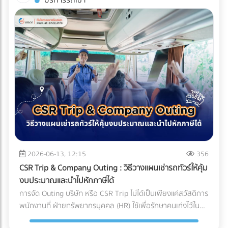
บริการรถเช่า
(Compliance Risks) ในปี 2026 ทั่วโลกหันมาใช้น้ำยาแอร์รักษ์
บริหารจัดการซัพพลายเชนที่ถูกต้อง สิ่งที่ส่งมาถึงหน้าโรงงาน
บรรจุภัณฑ์ (Sealing) จะต้องดำเนินการให้เสร็จสิ้นภายใน
โลก (Eco-Friendly Refrigerants) ซึ่งมักจะมีแรงดันสูงกว่า
อาจกลายเป็นเพียง "ผงชาสีหม่น" ที่สูญเสียทั้งเอกลักษณ์และ
Cleanroom ทั้งหมด บรรจุภัณฑ์ที่ใช้มักเป็นถุงฟอยล์หรือถุง
น้ำยาแอร์ยุคเก่า ชิ้นส่วนราคาถูกอาจไม่ได้ถูกออกแบบมาเพื่อ
มูลค่า กุญแจสำคัญที่อยู่เบื้องหลังการคงสภาพความสดใหม่ สี
Tyvek ที่ได้มาตรฐานการแพทย์ เมื่อซีลปิดผนึกเรียบร้อยแล้ว จึง
รองรับสเปกใหม่นี้ ทำให้ไม่ผ่านมาตรฐานความปลอดภัย
เขียวสว่าง และกลิ่นอูมามิของมัทฉะไว้ได้อย่างสมบูรณ์แบบ คือ
จะสามารถนำชิ้นงานนั้นออกจาก Cleanroom สู่คลังสินค้าปกติ
นอกจากนี้ หากซัพพลายเออร์ต้นทางไม่มีระบบจัดการสิ่ง
ระบบขนส่งที่เรียกว่า Cold Chain Logistics (ระบบห่วงโซ่ความ
ได้ บทสรุป: ความมั่นใจที่ส่งต่อถึงมือผู้ป่วย การลงทุนสร้างและ
แวดล้อมที่ดี โรงงานก็อาจเผชิญความยากลำบากในการขอใบรับ
เย็น) ทำไม "มัทฉะ" ถึงต้องการการดูแลระดับพิเศษ? ก่อนจะเข้าใจ
บำรุงรักษา Cleanroom มีต้นทุนที่สูงมาก ทั้งค่าระบบปรับอากาศ
รองสากลเพื่อส่งออกสินค้าไปต่างประเทศ บทสรุป: การเปลี่ยน
ความสำคัญของการขนส่ง ต้องเข้าใจธรรมชาติของผงมัทฉะ
ค่าชุดป้องกัน (Gowning) และการตรวจสอบมาตรฐานประจำปี แต่
มุมมองจาก "ราคา" สู่ "ความคุ้มค่า" แบรนด์ผู้ผลิตเครื่องปรับ
ก่อน มัทฉะคือการนำใบชาทั้งใบไปบดละเอียดด้วยโม่หินจนเป็นผง
สำหรับอุตสาหกรรมการแพทย์ นี่คือการลงทุนที่ประเมินค่าไม่ได้
อากาศชั้นนำระดับโลก ล้วนเข้าใจถึงกฎข้อนี้ดี พวกเขาจึงมักไม่
ขนาดไมครอน ทำให้ตัวผงชามีพื้นที่ผิวสัมผัสกับอากาศมาก ศัตรู
สำหรับฝ่ายจัดซื้อหรือเจ้าของแบรนด์อุปกรณ์การแพทย์ การ
ประนีประนอมกับชิ้นส่วนกลไกที่อยู่ภายใน และเจาะจงเลือกใช้ผู้
ตัวร้ายที่ทำลายคุณภาพของมัทฉะมีอยู่ 3 ประการหลัก: ความ
เลือกพาร์ทเนอร์ หรือ OEM โรงงานพลาสติกที่ได้รับการรับรอง
ผลิตชิ้นส่วน (OEM) ที่มีกระบวนการตรวจสอบคุณภาพแบบ
ร้อน (Heat): อุณหภูมิที่สูงเกินไปจะเร่งกระบวนการสลายตัวของ
มาตรฐาน Cleanroom (ISO 14644) และระบบบริหารงาน
100% และยึดมั่นในมาตรฐานระดับสูง (เช่น Japanese Quality
คลอโรฟิลล์ (Chlorophyll) ทำให้สีเขียวสว่างสดใส (Vibrant
คุณภาพสำหรับเครื่องมือแพทย์ (ISO 13485) ไม่เพียงแต่ช่วยลด
Standards หรือมาตรฐาน ISO) เท่านั้น การเปลี่ยนมุมมองจาก
Green) กลายเป็นสีเหลืองอมน้ำตาล (Yellowish-brown)
2026-06-13, 12:15
356
ความเสี่ยงในการถูกตีกลับสินค้า (Product Recall) แต่ยัง
การหา "อะไหล่ที่ถูกที่สุด" เป็น "อะไหล่ที่ลดความเสี่ยงได้มากที่สุด"
ออกซิเจน (Oxygen): ทำให้เกิดปฏิกิริยาออกซิเดชัน (Oxidation)
เป็นการสร้างความมั่นใจสูงสุดว่า ผลิตภัณฑ์ของคุณจะปลอดภัย
CSR Trip & Company Outing : วิธีวางแผนเช่ารถทัวร์ให้คุ้ม
คือกุญแจสำคัญที่ทำให้องค์กรเติบโตอย่างยั่งยืน การเลือก
ซึ่งจะทำลายสารประกอบที่ให้กลิ่นหอม (Aroma) และสารต้าน
และพร้อมช่วยชีวิตผู้ป่วยได้อย่างแท้จริง
งบประมาณและนำไปหักภาษีได้
ซัพพลายเออร์จึงไม่ใช่แค่การเปรียบเทียบใบเสนอราคา แต่คือการ
อนุมูลอิสระ (Catechins) ทำให้รสชาติอูมามิหายไป และเกิดความ
การจัด Outing บริษัท หรือ CSR Trip ไม่ได้เป็นเพียงแค่สวัสดิการ
มองหา "พาร์ทเนอร์เชิงกลยุทธ์" ที่สามารถช่วยควบคุม Total
ขมฝาดขึ้นมาแทน ความชื้นและแสง (Moisture & Light): เร่งการ
พนักงานที่ ฝ่ายทรัพยากรบุคคล (HR) ใช้เพื่อรักษาคนเก่งไว้ใน
Cost of Ownership ได้อย่างแท้จริง ท้ายที่สุดแล้ว การลงทุนกับ
เติบโตของจุลินทรีย์ และทำให้สีของชาซีดจางลงอย่างรวดเร็ว
องค์กรเท่านั้น แต่ในมุมมองของผู้บริหารและฝ่ายบัญชี กิจกรรม
ชิ้นส่วนที่มีคุณภาพตั้งแต่ต้นทาง ย่อมเป็นทางเลือกที่คุ้มค่ากว่า
Cold Chain Logistics ทำงานอย่างไรในเส้นทาง ญี่ปุ่น-ไทย?