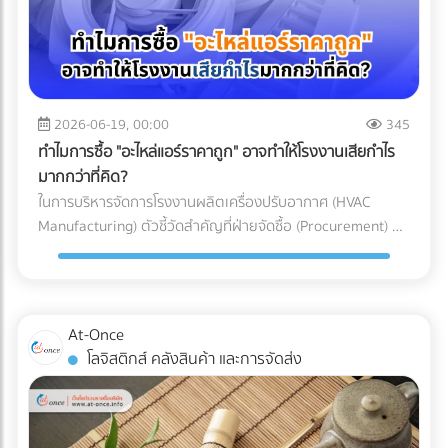
อากาศประสิทธิภาพสูง (HEPA หรือ ULPA Filters) เพื่อดักจับ
เข้าใจเทคโนโลยี Mono-material เพื่อผลักดันให้ธุรกิจของคุณ
ทาง (Restricted Goods Licenses) สินค้าหลายประเภทไม่
อนุภาคขนาดเล็กที่มองไม่เห็นด้วยตาเปล่า สำหรับการผลิต
เติบโตได้อย่างยั่งยืน ทั้งในแง่ของผลกำไรและการดูแลโลกใบนี้
สามารถนำเข้าได้ทันทีแม้จะจ่ายภาษีครบแล้วก็ตาม แต่ต้องมีใบ
พลาสติก Medical Grade (เช่น กระบอกฉีดยา, สายน้ำเกลือ,
การเลือกบรรจุภัณฑ์อาหารแช่แข็งที่ตอบโจทย์ทั้งนโยบาย ESG
อนุญาตจากหน่วยงานที่เกี่ยวข้อง เช่น อย. (FDA), มอก. (TISI),
หรือชิ้นส่วนรากฟันเทียม) มาตรฐานห้องปลอดเชื้อที่นิยมใช้มักจะ
และความปลอดภัยทางวิศวกรรม ไม่ใช่เรื่องที่ควรลองผิดลองถูก
หรือกรมวิชาการเกษตร ความเสี่ยง: หากธุรกิจสั่งของเข้ามาถึง
อ้างอิงตามมาตรฐาน ISO 14644-1 โดยระดับที่พบได้บ่อยใน
คุณต้องการพาร์ทเนอร์ที่มีความเชี่ยวชาญตัวจริง เพื่อมาช่วย
ท่าเรือแล้วเพิ่งทราบว่าต้องใช้ใบอนุญาต สินค้าจะถูกอายัดไว้ที่
โรงงานผลิตเครื่องมือแพทย์คือ ISO Class 7 และ ISO Class 8
2026-06-19, 00:00
345
ลดความเสี่ยง ป้องกันสินค้าเสียหาย และควบคุมต้นทุนของ
ท่าเรือทันที สิ่งที่ตามมาคือ ค่าเสียเวลาพื้นที่ท่าเรือ
ซึ่งมีการจำกัดจำนวนอนุภาคในอากาศอย่างรัดกุม เพื่อให้มั่นใจว่า
โรงงาน ไม่ต้องเสียเวลาค้นหาซัพพลายเออร์ทีละเจ้าให้เหนื่อย
ทำไมการซื้อ "อะไหล่แอร์ราคาถูก" อาจทำให้โรงงานเสียกำไร
(Demurrage) และ ค่าเสียเวลาตู้ (Detention) ที่วิ่งเดินหน้าทุกวัน
ชิ้นงานจะสะอาดที่สุด 3 เหตุผลที่ Cleanroom ขาดไม่ได้ในการ
เพราะที่ At-Once เราได้รวบรวมรายชื่อบริษัทและโรงงานชั้นนำ
มากกว่าที่คิด?
(มักเริ่มต้นที่หลักพันและพุ่งสูงขึ้นเรื่อยๆ ต่อตู้ต่อวัน) หากขอใบ
ผลิตอุปกรณ์การแพทย์ ทำไมโรงงานรับฉีดพลาสติก (Injection
กว่า 1,000 แห่งที่ให้บริการเกี่ยวข้องกับบรรจุภัณฑ์อย่างครบ
ในการบริหารจัดการโรงงานผลิตเครื่องปรับอากาศ (HVAC
อนุญาตไม่ทัน สินค้านั้นอาจถูกบังคับส่งกลับประเทศต้นทางหรือ
Molding) ทั่วไป ถึงไม่สามารถผลิตอุปกรณ์การแพทย์ได้? คำ
วงจรไว้ให้คุณแล้ว คลิกที่นี่!
Manufacturing) ตัวชี้วัดสำคัญที่ฝ่ายจัดซื้อ (Procurement) มัก
ถูกทำลายทิ้ง เปรียบเทียบชัดๆ: ทำเอง vs. ใช้ผู้เชี่ยวชาญ เพื่อชี้
ตอบอยู่ในความเข้มงวด 3 ประการดังต่อไปนี้: 1. การควบคุม
ถูกกดดันเสมอคือ "การลดต้นทุน (Cost Reduction)" เพื่อเพิ่ม
ให้เห็นภาพชัดเจนว่าทำไมการจ้าง Freight Forwarder หรือ
ปริมาณเชื้อจุลินทรีย์ (Bioburden Control) ก่อนที่อุปกรณ์
อัตรากำไรขั้นต้นให้กับองค์กร การมองหาซัพพลายเออร์ที่เสนอ
ตัวแทนออกของที่ได้มาตรฐาน จึงเป็นการลงทุนที่คุ้มค่ากว่า ลอง
พลาสติกจะถูกส่งไปฆ่าเชื้อด้วยรังสีแกมมา (Gamma) หรือก๊าซ
ราคา "ชิ้นส่วนอะไหล่ (AC Parts)" ได้ถูกที่สุด จึงดูเหมือนจะเป็น
พิจารณาตารางเปรียบเทียบนี้: บทสรุป: การป้องกันย่อมถูกกว่า
เอทิลีนออกไซด์ (EtO) อุปกรณ์เหล่านั้นจะต้องมีปริมาณเชื้อ
ทางออกที่สมเหตุสมผล... แต่ในโลกของการผลิตระดับ
การตามแก้ปัญหา ในอุตสาหกรรมโลจิสติกส์ มีประโยคคลาสสิกที่
At-Once
จุลินทรีย์เริ่มต้น (Bioburden) ต่ำที่สุดเท่าที่จะทำได้ การผลิตชิ้น
อุตสาหกรรม การตัดสินใจด้วย "ราคาป้าย" เพียงอย่างเดียว
ว่า "ปัญหาหน้าด่านศุลกากร เป็นปัญหาที่จ่ายแพงที่สุด" การ
โลจิสติกส์ คลังสินค้า และการจัดส่ง
ส่วนพลาสติกภายใน Cleanroom จะช่วยลดความเสี่ยงที่
อาจนำมาซึ่ง "ต้นทุนแฝง (Hidden Costs)" มหาศาลที่กัดกินกำไร
ทำงานร่วมกับ Freight Forwarder ที่มีประสบการณ์ ไม่ใช่แค่การ
แบคทีเรีย เชื้อรา หรือไวรัส จะเกาะติดลงบนผิวของพลาสติก ซึ่ง
ของบริษัทในระยะยาวโดยที่คุณไม่รู้ตัว 3 ต้นทุนแฝงสุดอันตราย
จ้างคนมาเดินเอกสาร แต่คือการจ้าง "ที่ปรึกษาทางกฎหมายและผู้
ช่วยให้กระบวนการฆ่าเชื้อในขั้นตอนสุดท้ายมีประสิทธิภาพ
จากการใช้อะไหล่แอร์ที่ไม่ได้มาตรฐาน การประกอบเครื่องปรับ
บริหารความเสี่ยง" ให้กับซัพพลายเชนของคุณ พวกเขาจะทำ
สมบูรณ์แบบ 100% 2. การป้องกันอนุภาคแปลกปลอม
อากาศหนึ่งเครื่องประกอบไปด้วยชิ้นส่วนกลไก (Mechanical
หน้าที่เป็นเกราะป้องกัน สแกนความผิดพลาดตั้งแต่ก่อนที่สินค้าจะ