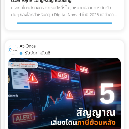
ด้วยกลยุทธ์ Long-stay Booking
ไฟฟ้าลัดวงจรเมื่อเปิดใช้งาน การเอียงและการกระแทก (Tilt &
Solar Hybrid และ Industrial ESS ต้องอาศัยความเชี่ยวชาญ
ประเทศไทยยังคงครองแชมป์หนึ่งในจุดหมายปลายทางอันดับ
Drop): เครื่องมือขนาดใหญ่บางชนิดถูกระบุไว้ในคู่มือวิศวกรรม
ทางวิศวกรรมขั้นสูง ทั้งการคำนวณโหลดไฟฟ้า การเลือกขนาด
ต้นๆ ของโลกสำหรับกลุ่ม Digital Nomad ในปี 2026 แต่คำถาม
เลยว่า "ห้ามเอียงเกินกี่องศา" การใช้พนักงานยกของ (Porter)
แบตเตอรี่ และการขออนุญาตขนานไฟอย่างถูกต้อง หากคุณเป็น
ที่น่าสนใจคือ... ทำไมรายได้มหาศาลจากคนกลุ่มนี้ ถึงไปตกอยู่กับ
ทั่วไปที่ไม่มีความเชี่ยวชาญ อาจทำให้สารทำความเย็นรั่วไหล หรือ
เจ้าของธุรกิจหรือผู้บริหารที่กำลังมองหาบริษัทผู้รับเหมา (EPC)
คอนโดมิเนียมปล่อยเช่า หรือโฮสต์บน Airbnb มากกว่าที่จะเป็น
แกนกลไกภายในเครื่องมือเสียสมดุลไปตลอดกาล มาตรฐาน
ที่ได้มาตรฐานสากล มีวิศวกรเซ็นรับรองอย่างถูกต้อง และ
โรงแรมหรือรีสอร์ต? สาเหตุหลักเป็นเพราะโรงแรมส่วนใหญ่ยังคง
Logistics แบบไหนที่ธุรกิจเครื่องมือแพทย์ต้องมองหา? ผู้ให้
ประวัติการทิ้งงานเป็นศูนย์ เข้ามาค้นหาและเปรียบเทียบรายชื่อ
ทำการตลาดด้วยวิธีเดิมๆ คือการพึ่งพา OTA (Online Travel
At-Once
บริการขนส่ง (3PL) ระดับพรีเมียมที่จะมาดูแลสินค้าหลักล้านของ
บริษัทรับติดตั้งโซลาร์เซลล์อุตสาหกรรมชั้นนำของประเทศไทยได้
Agencies) และขายห้องพักแบบ "รายวัน" ซึ่งไม่ตอบโจทย์ชาว
รับจัดทำบัญชี
คุณ ควรต้องมีคุณสมบัติและเทคโนโลยีที่ออกแบบมาเพื่อการ
ฟรีที่ At-once แพลตฟอร์มที่เชื่อมโยงธุรกิจ B2B ให้เจอกับพาร์ท
Nomad ที่ต้องการพำนักระยะยาว (1-6 เดือน) หากคุณเป็น
แพทย์โดยเฉพาะ ดังนี้: รถขนส่งระบบกันสะเทือนแบบถุงลม (Air-
เนอร์ตัวจริง ช่วยให้โรงงานของคุณเดินหน้าต่อได้อย่างมั่นคง
เจ้าของโรงแรมหรือผู้บริหารที่ต้องการเพิ่ม Occupancy Rate
Ride Suspension): นี่คือหัวใจสำคัญ! ต้องใช้รถบรรทุกที่ติดตั้ง
และไม่มีวันสะดุด!
โดยเฉพาะในช่วง Low Season นี่คือจังหวะทองในการปรับ
ช่วงล่างแบบถุงลมเท่านั้น เพื่อดูดซับแรงสั่นสะเทือนและแรง
กลยุทธ์ครับ ทำไมการตลาดแบบเดิมถึงปิดการขายกลุ่ม Nomad
กระแทกจากพื้นถนนให้เหลือน้อยที่สุด คุ้มครองเซนเซอร์ภายใน
ไม่ได้? พฤติกรรมการจองที่พักของกลุ่ม Digital Nomad นั้นต่าง
เครื่องจักรให้อยู่ในสภาพ 100% บริการ White Glove Service:
จากนักท่องเที่ยวทั่วไปอย่างสิ้นเชิง พวกเขาไม่ได้มองหาสระว่าย
การขนส่งระดับนี้ไม่ได้จบแค่การดรอปของไว้หน้าประตูโรง
น้ำสวยๆ หรืออาหารเช้าแบบบุฟเฟต์เป็นอันดับแรก แต่พวกเขา
พยาบาล แต่ทีมขนส่งต้องมีความเชี่ยวชาญในการแกะกล่อง
กำลังมองหา "ออฟฟิศส่วนตัวที่พักผ่อนได้" 3 กลยุทธ์เปลี่ยน
(Unpacking) นำเครื่องมือเข้าไปติดตั้งยังห้องปฏิบัติการที่ซับ
โรงแรมให้เป็น Nomad Hub ที่ทำกำไรสูงสุด หากต้องการดึงดูด
ซ้อน และจัดการนำขยะบรรจุภัณฑ์กลับไปทิ้งอย่างถูกวิธี
ลูกค้ากลุ่มนี้ให้ยอมจ่ายเงินหลักหมื่นถึงหลักแสนเพื่อเข้าพักระยะ
มาตรฐานคุณภาพระดับสากล (Certifications): พาร์ทเนอร์ด้าน
ยาว คุณต้องปรับแต่งการนำเสนอใหม่ ดังนี้: 1. สร้าง Landing