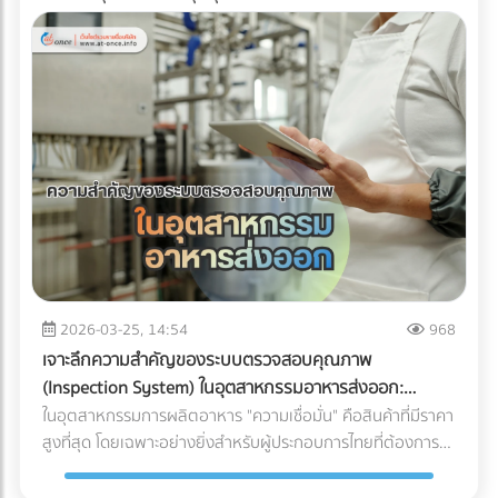
2026-03-25, 14:54
968
เจาะลึกความสำคัญของระบบตรวจสอบคุณภาพ
(Inspection System) ในอุตสาหกรรมอาหารส่งออก:
ปราการด่านสุดท้ายสู่ตลาดโลก
ในอุตสาหกรรมการผลิตอาหาร "ความเชื่อมั่น" คือสินค้าที่มีราคา
สูงที่สุด โดยเฉพาะอย่างยิ่งสำหรับผู้ประกอบการไทยที่ต้องการ
ส่งออกสินค้าไปยังตลาดต่างประเทศที่มีมาตรฐานเข้มงวดอย่าง
สหภาพยุโรป (EU), สหรัฐอเมริกา หรือญี่ปุ่น การมีรสชาติที่ดีอาจ