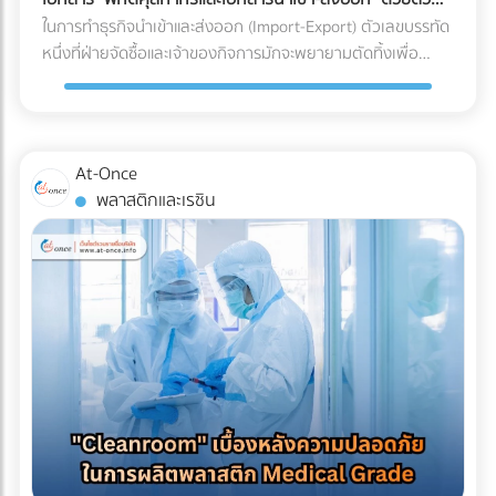
ร่อน (Spalling Concrete) ฝ้าเพดานชั้นล่างพังทลาย: น้ำที่ซึม
"รีไซเคิลไม่ได้" ในขณะที่หากคุณเปลี่ยนไปใช้พลาสติกชีวภาพที่
เอง
ในการทำธุรกิจนำเข้าและส่งออก (Import-Export) ตัวเลขบรรทัด
ลงมาจะหยดใส่ฝ้าเพดานชั้นล่าง ทำให้ฝ้าเกิดรอยด่าง เป็นเชื้อรา
ย่อยสลายได้ (เช่น PLA) วัสดุเหล่านี้มักจะเปราะบาง ทนความเย็น
หนึ่งที่ฝ่ายจัดซื้อและเจ้าของกิจการมักจะพยายามตัดทิ้งเพื่อ
หรือทะลุพังลงมา ทำลายเฟอร์นิเจอร์และระบบไฟที่เพิ่งทำใหม่
จัดไม่ได้ ถุงจะกรอบและแตกหักง่ายมากเมื่อเจออุณหภูมิติดลบ
ประหยัดต้นทุนคือ "ค่าบริการตัวแทนออกของ (Customs
ทั้งหมด ค่าซ่อมแซมที่แพงกว่าค่าป้องกัน: หากเกิดน้ำรั่วซึม คุณ
แถมยังมีอัตราการซึมผ่านของไอน้ำ (WVTR) สูง ทำให้อาหารสูญ
Broker) หรือ Freight Forwarder" หลายองค์กรมีความเชื่อว่า
จะต้องเสียเงินรื้อถอนพื้นดาดฟ้าที่เพิ่งตกแต่งเสร็จทั้งหมดออก
เสียน้ำหนักและคุณภาพอย่างรวดเร็ว 3 กลยุทธ์รักษาสมดุล: รักษ์
การจัดการจองเรือและเดินพิธีการศุลกากรด้วยตัวเองเป็นเพียง
เพื่อมาซ่อมแซมรอยรั่ว ซึ่งเป็นต้นทุนที่แพงกว่าการทำระบบกันซึม
โลกได้ โดย Shelf Life อาหารแช่แข็งไม่พัง หากโรงงานของคุณ
งานเอกสาร (Paperwork) ทั่วไปที่ใครๆ ก็ทำได้ แต่ในความเป็น
ตั้งแต่แรกหลายเท่าตัว เลือกระบบกันซึมดาดฟ้าอย่างไรให้จบ
At-Once
ต้องการเดินหน้าเรื่อง Eco-packaging ในอุตสาหกรรมอาหารแช่
จริง โลกของการค้าระหว่างประเทศถูกผูกมัดด้วยกฎหมายและข้อ
ปัญหา? ก่อนที่จะเริ่มงานตกแต่ง (Finishing) พื้นผิวดาดฟ้า คุณ
พลาสติกและเรซิน
แข็ง นี่คือทางออกที่แบรนด์ชั้นนำระดับโลกกำลังปรับใช้: 1. เปลี่ยน
บังคับที่ซับซ้อน การพยายามประหยัดงบหลักพันในการจ้างผู้
ควรลงทุนกับการทำ ระบบกันซึม (Waterproofing System) ที่มี
ผ่านสู่ Mono-material PE (พลาสติกชนิดเดียวที่เกิดมาเพื่อ
เชี่ยวชาญ อาจนำไปสู่ "ต้นทุนแฝงและค่าปรับหลักล้าน" ที่สามารถ
คุณภาพ โดยประเภทที่นิยมใช้สำหรับดาดฟ้ามีดังนี้: อะคริลิกกัน
ความเย็น) วงการอุตสาหกรรมอาหารแช่แข็งในปี 2026 กำลังมุ่ง
ทำให้ธุรกิจสะดุดจนถึงขั้นวิกฤตได้ นี่คือบทเรียนราคาแพงและ
ซึม (Acrylic Waterproof): เหมาะสำหรับดาดฟ้าทั่วไปที่มีการ
หน้าไปที่โครงสร้าง Mono-material PE (Polyethylene) คือการ
ความเสี่ยงระดับโครงสร้าง ที่ธุรกิจต้องแบกรับเมื่อตัดสินใจ
สัญจรไม่หนักมาก มีความยืดหยุ่น ทนทานต่อรังสียูวี และช่วย
ใช้พลาสติกตระกูล PE ทั้งหมดมาทำเป็นถุง เนื่องจาก PE มีจุด
จัดการเอกสารและพิกัดศุลกากรด้วยตัวเอง 3 สิ่งที่ไม่อยากให้เกิด
สะท้อนความร้อนได้ดี โพลียูรีเทนกันซึม (PU Waterproof): เหมาะ
เด่นเรื่องการทนความเย็นจัดได้ดี ไม่กรอบแตก และที่สำคัญคือ
เมื่อการจัดการเอกสารศุลกากรผิดพลาด 1. การสำแดง "พิกัด
สำหรับพื้นที่ที่มีน้ำขัง หรือดาดฟ้าที่ต้องการปูพื้นกระเบื้อง/ไม้
สามารถนำไปรีไซเคิลเข้าสู่ระบบเศรษฐกิจหมุนเวียน (Circular
ศุลกากร (HS Code)" ผิดพลาด HS Code (Harmonized
เทียมทับ มีความยืดหยุ่นสูงมาก ทนต่อรอยแตกร้าวของอาคารได้
Economy) ได้ 100% ตอบโจทย์กฎหมายต่างประเทศได้ทันที 2.
System Code) คือรหัสตัวเลขสากลที่ใช้แยกประเภทสินค้าทั่วโลก
ดีเยี่ยม ป้องกันน้ำซึมผ่านได้ 100% บทสรุป การรีโนเวทดาดฟ้าให้
ใช้เทคโนโลยี MDO-PE อัปเกรดความเหนียวและป้องกันรอยเจาะ
ซึ่งรหัสนี้จะเป็นตัวกำหนดอัตราภาษีนำเข้า-ส่งออกที่ธุรกิจต้อง
เป็น Rooftop ที่สวยงามและสร้างกำไรให้ธุรกิจ เป็นไอเดียที่ยอด
ทะลุ เพื่อแก้ปัญหาเรื่องความแข็งแรง โรงงานบรรจุภัณฑ์ยุคใหม่จะ
จ่าย การตีความ HS Code ไม่ใช่เรื่องตรงไปตรงมา สินค้าหนึ่งชิ้น
เยี่ยม แต่รากฐานที่สำคัญที่สุดของความสวยงามนั้นคือ "ความ
ใช้เทคโนโลยี MDO (Machine Direction Orientation) ในการยืด
อาจเข้าข่ายพิกัดได้หลายหมวดหมู่ขึ้นอยู่กับวัสดุหรือการใช้งาน
ปลอดภัยและโครงสร้างที่ปกป้องอาคารได้" การให้ความสำคัญกับ
ฟิล์ม PE ให้มีความแข็งแรง แกร่งขึ้น และทนต่อการเจาะทะลุ