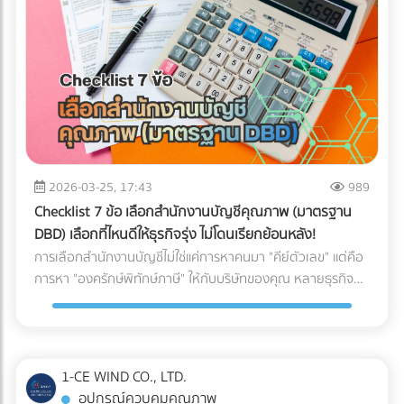
ให้พร้อมสำหรับการสเกลธุรกิจ บทสรุป: AI ไม่ได้ถูกสร้างมาเพื่อ
จับผิดคนทำถูก แต่สร้างมาเพื่อหา "ความย้อนแย้งของ Data"
ดังนั้น ตราบใดที่งบการเงินและเอกสารทางภาษีของคุณ
สอดคล้องกับความเป็นจริง AI ของสรรพากรก็ไม่ใช่เรื่องที่น่า
กลัวแต่อย่างใด ไม่แพ้คู่แข่ง ไม่พลาดเรื่องภาษี!
2026-03-25, 17:43
989
Checklist 7 ข้อ เลือกสำนักงานบัญชีคุณภาพ (มาตรฐาน
DBD) เลือกที่ไหนดีให้ธุรกิจรุ่ง ไม่โดนเรียกย้อนหลัง!
การเลือกสำนักงานบัญชีไม่ใช่แค่การหาคนมา "คีย์ตัวเลข" แต่คือ
การหา "องครักษ์พิทักษ์ภาษี" ให้กับบริษัทของคุณ หลายธุรกิจ
ต้องปิดตัวลงหรือเสียกำไรมหาศาลเพียงเพราะการจัดการบัญชีที่
ผิดพลาด วันนี้เราจะพาไปเจาะลึก 7 Checklist สำคัญในการเฟ้น
หา สำนักงานบัญชีคุณภาพ ตามเกณฑ์ของกรมพัฒนาธุรกิจการ
ค้า (DBD) เพื่อตอบคำถามที่ว่า "เลือกสำนักงานบัญชีที่ไหนดี" ให้
1-CE WIND CO., LTD.
คุ้มค่าและปลอดภัยที่สุด
อุปกรณ์ควบคุมคุณภาพ