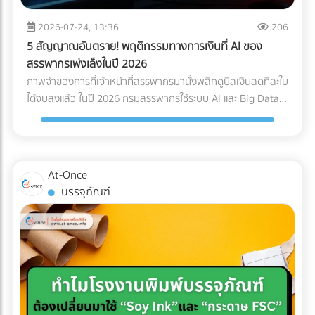
Logistics ของคุณควรมีใบรับรองมาตรฐาน เช่น ISO 13485
Page เฉพาะกิจ (Dedicated Landing Page) อย่าส่งลูกค้ากลุ่ม
(ระบบบริหารคุณภาพสำหรับเครื่องมือแพทย์) หรือ GDP (Good
นี้ไปที่หน้า Home ของเว็บไซต์โรงแรมทั่วไป ให้สร้างหน้า Landing
2026-07-24, 13:36
206
Distribution Practice) เพื่อการันตีความมืออาชีพ ระบบติดตาม
Page แยกออกมาต่างหากเพื่อขายแพ็กเกจ Long-stay โดย
5 สัญญาณอันตราย! พฤติกรรมทางการเงินที่ AI ของ
แบบ Real-Time (IoT Tracking): ในยุคนี้ การเช็กแค่ว่า "ของถึง
เฉพาะ หน้านี้ต้องโชว์ภาพห้องทำงานที่สว่าง มีปลั๊กไฟเพียงพอ
สรรพากรเพ่งเล็งในปี 2026
ไหนแล้ว" ไม่พออีกต่อไป ต้องมีเซนเซอร์ IoT ติดไว้กับกล่องสินค้า
และระบุความเร็วอินเทอร์เน็ตอย่างชัดเจน พร้อมปุ่ม Call-to-
ภาพจำของการที่เจ้าหน้าที่สรรพากรมานั่งพลิกดูบิลเงินสดทีละใบ
เพื่อวัดค่า G-Force (แรงกระแทก), อุณหภูมิ และความเอียง (Tilt)
Action ที่กระตุ้นให้เกิดการจองตรง (Direct Booking) ทันที 2.
ได้จบลงแล้ว ในปี 2026 กรมสรรพากรใช้ระบบ AI และ Big Data
ตลอดการเดินทาง ซึ่งข้อมูลเหล่านี้สามารถใช้เป็นหลักฐานยืนยัน
จัดแพ็กเกจ "Ready to Work" เพื่ออัปราคา (Upselling) แทนที่
ในการเชื่อมโยงข้อมูลทางการเงินของธุรกิจแบบเรียลไทม์ (Real-
ความสมบูรณ์ของสินค้าเมื่อส่งมอบได้ สรุปความคุ้มค่า (ROI):
จะลดราคาห้องพักเพื่อแข่งกับอพาร์ตเมนต์ ให้คุณเพิ่มมูลค่า
time Cross-checking) การแต่งบัญชี หรือหลบเลี่ยงภาษีด้วยวิธี
ทำไมถึงควรลงทุนใน Specialized Logistics? ผู้บริหารหลาย
(Value-added) เข้าไปในห้องพัก เช่น เพิ่มหน้าจอ Monitor 27
เดิมๆ กลายเป็นความเสี่ยงระดับวิกฤตที่อาจทำให้บริษัทโดนภาษี
ท่านอาจกังวลเรื่องต้นทุน เพราะการจ้าง Premium Freight
นิ้ว และเก้าอี้เพื่อสุขภาพ (Ergonomic Chair) การลงทุนซื้อ
ย้อนหลังจนล้มละลายได้ หากธุรกิจของคุณยังมีพฤติกรรม
ย่อมมีราคาสูงกว่าขนส่งทั่วไปประมาณ 20-30% แต่ในมุมมอง
At-Once
อุปกรณ์เหล่านี้เพียงหลักพัน สามารถนำมาตั้งเป็นแพ็กเกจ "Pro
ทางการเงินแบบนี้อยู่ นี่คือ 5 สัญญาณอันตรายที่ AI ของ
ของการบริหารความเสี่ยง (Risk Management) การลงทุนตรง
บรรจุภัณฑ์
Nomad" ที่ชาร์จราคาเพิ่มได้เดือนละหลายพันบาท แถมยังเป็น
สรรพากรจะจัดว่าบริษัทคุณเป็น "กลุ่มเสี่ยงสูง (High Risk)"
นี้ "คุ้มค่ามหาศาล" เมื่อเทียบกับสิ่งที่คุณต้องเสียหากเกิดข้อผิด
สเปกที่ดึงดูดใจชาว Remote Worker ขั้นสุด 3. ยิงโฆษณาแบบ
ทันที: 1. ข้อมูล e-Tax ไม่ตรงกับ Statement ธนาคาร AI
พลาด เช่น ค่าซ่อมแซมอะไหล่หลักแสน, ค่าเสียโอกาสจากการ
เจาะจงเป้าหมาย (Precision Targeting Ads) เลิกหว่านโฆษณา
สามารถดึงข้อมูลความเคลื่อนไหวของบัญชีธนาคาร (ที่เข้าเกณฑ์
เลื่อนวันเปิดคลินิก, ค่าปรับจากโรงพยาบาล หรือแม้แต่การถูก
กว้างๆ แล้วหันมาใช้กลยุทธ์ยิงแอด (Digital Ads) เจาะกลุ่มคน
รายงาน) มาจับคู่กับรายได้ที่คุณสำแดงผ่านระบบ e-Tax Invoice
บริษัทประกันปฏิเสธความคุ้มครองเพราะใช้ระบบขนส่งที่ไม่ได้
ต่างชาติที่ทำงานออนไลน์ เช่น ค้นหาผู้ที่สนใจ "Work from
และ e-Withholding Tax หากมีเงินโอนเข้าบัญชีบริษัทจำนวนมาก
มาตรฐาน การเลือกใช้บริการขนส่งเฉพาะทางจึงเปรียบเสมือน
Thailand", "Digital Nomad Visa Thailand" หรือทำ
แต่ยอดขายที่แจ้งเสียภาษีกลับต่ำเตี้ยเรี่ยดิน ระบบจะตีธงแดงทันที
การซื้อ "ความสบายใจ" และ "ความมั่นคง" ให้กับธุรกิจของคุณ
Retargeting ไปยังกลุ่มที่เคยเข้ามาดูเว็บไซต์ของคุณแต่ยังไม่
2. ขาดทุนสะสมติดต่อกัน... แต่เจ้าของรวยขึ้น บริษัทแจ้งงบการ
ครับ ???? อุปกรณ์การแพทย์ของคุณมีมูลค่าสูงเกินกว่าจะฝากไว้
ตัดสินใจจอง อย่าปล่อยให้โอกาสหลุดลอยไป... ให้ At-once ช่วย