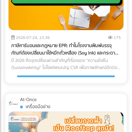
เงินว่า "ขาดทุน" หรือ "กำไรน้อยมาก" ต่อเนื่อง 3-5 ปี แต่
กับใครก็ได้ การหาบริษัท Logistics (3PL) ที่มีรถขนส่งแบบ Air-
คุณหาทีมที่ใช่! การปรับเปลี่ยนโครงสร้างราคา สร้าง Landing
กรรมการบริษัทกลับมีการซื้อทรัพย์สินขนาดใหญ่ เช่น รถสปอร์ต
Ride Suspension พร้อมทีมงานที่ผ่านการอบรมมาตรฐาน
Page ที่มี Conversion Rate สูง และการยิงโฆษณาเจาะตลาด
อสังหาริมทรัพย์ หรือมีการโอนเงินออกไปยังบัญชีส่วนตัวบ่อย
White Glove Service ไม่ใช่เรื่องง่ายและต้องใช้เวลาในการตรวจ
ต่างชาติ ต้องอาศัยความเชี่ยวชาญเฉพาะทาง หากทีม In-house
ครั้ง AI จะประเมินว่านี่คือการโยกเงินบริษัท (Siphoning) หรือการ
สอบประวัติอย่างละเอียด ลดความเสี่ยงและประหยัดเวลาของฝ่าย
ของโรงแรมคุณมีงานล้นมืออยู่แล้ว การใช้บริการ Outsource คือ
ปกปิดรายได้ 3. สินค้าคงเหลือ (Inventory) ในงบ ไม่สอดคล้อง
จัดซื้อ ด้วยการค้นหาและเปรียบเทียบบริษัทขนส่งเฉพาะทาง
ทางออกที่รวดเร็วและคุ้มค่าที่สุด อย่าปล่อยให้ห้องพักต้องว่าง
กับความเป็นจริง นี่คือจุดตายของธุรกิจซื้อมาขายไป หากยอด
2026-07-24, 13:36
175
สำหรับเครื่องมือแพทย์ (Healthcare Logistics) ที่ได้มาตรฐาน
เปล่าในช่วง Low Season! ยกระดับการตลาดโรงแรมของคุณวัน
ขายของคุณน้อย แต่การสั่งซื้อวัตถุดิบหรือนำเข้าสินค้ามีปริมาณ
สากล ได้ฟรีที่ At-once แพลตฟอร์มรวบรวมธุรกิจ B2B ชั้นนำ
ภาษีคาร์บอนและกฎหมาย EPR: ทำไมโรงงานพิมพ์บรรจุ
นี้ เข้ามาค้นหาพาร์ทเนอร์ที่เชี่ยวชาญบน At-once แพลตฟอร์ม
มหาศาลจน "สต็อกบวม" ผิดปกติ สรรพากรจะตั้งข้อสงสัยว่า
ของประเทศไทย
ภัณฑ์ต้องเปลี่ยนมาใช้หมึกถั่วเหลือง (Soy Ink) และกระดาษ
รวบรวมบริษัท B2B ชั้นนำของไทย เรามีตัวเลือกให้คุณครบจบใน
คุณแอบขายสินค้าแบบไม่มีใบกำกับภาษี (ขายของเถื่อน/ขายตัด
FSC
ปี 2026 คือจุดเปลี่ยนผ่านสำคัญที่เรื่องของ "ความยั่งยืน
ที่เดียว: Digital Marketing Agency: ผู้เชี่ยวชาญด้านการวาง
ราคา) 4. ค่าใช้จ่ายเบ็ดเตล็ดและค่ารับรองพุ่งสูงปรี๊ด การยัด
(Sustainability)" ไม่ใช่แค่แคมเปญ CSR เพื่อภาพลักษณ์อีกต่อ
กลยุทธ์และยิงแอดเจาะตลาดต่างชาติ Web Developer / UX-UI
"รายจ่ายส่วนตัว" เข้ามาเป็น "ค่าใช้จ่ายบริษัท" เป็นเรื่องที่ AI จับ
ไป แต่กลายเป็น "กำแพงภาษี" และ "ข้อกีดกันทางการค้า" ที่ส่ง
Designer: ทีมสร้าง Landing Page และระบบ Direct Booking
ทางได้ง่ายมาก หากหมวดหมู่ค่ารับรอง ค่าเดินทาง หรือค่าใช้จ่าย
ผลกระทบต่อต้นทุนของธุรกิจ B2B โดยตรง โดยเฉพาะกฎหมาย
ที่ลื่นไหล SEO Specialist: ช่วยให้เว็บไซต์โรงแรมของคุณติดหน้า
เบ็ดเตล็ด มีสัดส่วนที่สูงผิดปกติเมื่อเทียบกับรายได้รวมของ
EPR (Extended Producer Responsibility) ที่บีบให้เจ้าของ
แรก Google เมื่อ Nomad ค้นหาที่พัก พร้อมเปลี่ยนยอดวิวให้
บริษัท (Benchmarking) เตรียมตัวรับจดหมายเชิญพบเจ้าหน้าที่
แบรนด์ต้องรับผิดชอบต่อซากบรรจุภัณฑ์ของตนเอง หากโรงงาน
เป็นยอดจองหรือยัง? เข้ามาเปรียบเทียบผลงานและติดต่อเอเจน
At-Once
ได้เลย 5. ทำธุรกรรมคริปโตฯ หรือ Digital Assets โดยไม่ลง
ของคุณผลิตบรรจุภัณฑ์ที่รีไซเคิลยาก หรือปล่อยคาร์บอนสูง
ซี่ระดับมืออาชีพได้ฟรีทันทีที่ At-once ให้เราเป็นสะพานเชื่อมธุรกิจ
เครื่องมือช่าง
บัญชี การรับชำระค่าสินค้าจากคู่ค้าต่างประเทศด้วย
ลูกค้ารายใหญ่ระดับโลกจะตัดคุณออกจาก Supply Chain ทันที
คุณสู่ความสำเร็จ!
Cryptocurrency แล้วไม่แปลงค่าเงินมาบันทึกเป็นรายได้ หรือโอน
นี่คือเหตุผลว่าทำไมการเปลี่ยนมาใช้วัสดุรักษ์โลกจึงเป็นทางรอด
เข้ากระเป๋าส่วนตัว ถือเป็นการหลบเลี่ยงภาษีที่ปัจจุบันสรรพากร
เดียว ทำไมต้องเป็นกระดาษ FSC และ หมึกถั่วเหลือง (Soy Ink)?
ร่วมมือกับกระดานเทรด (Exchange) เพื่อตรวจสอบร่องรอย
เมื่อพูดถึงการพิมพ์บรรจุภัณฑ์ องค์ประกอบหลักที่ถูกเพ่งเล็งคือ