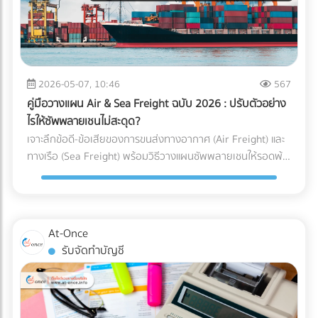
ได้คุ้มค่ากว่า) ความเร็วหรือพื้นที่ สำคัญกว่ากัน? (ตัว U เน้น
เหตุผลที่ธุรกิจยุค 2026 ขาด “สำนักงานบัญชีมืออาชีพ” ไม่ได้
ประหยัดพื้นที่และยืดหยุ่น ส่วนตัว I เน้นความเร็วและลดคอขวด)
การจ้างสำนักงานบัญชีที่ได้มาตรฐาน เป็นได้มากกว่าแค่งาน
กำลังมองหาผู้เชี่ยวชาญด้านคลังสินค้าอยู่หรือเปล่า? การ
ธุรการหรือผู้คีย์ข้อมูล ราคาที่ต้องจ่าย "ไม่ใช่ความสิ้นเปลือง แต่
ออกแบบ Layout ที่ดีเป็นเพียงจุดเริ่มต้น การก่อสร้างโครงสร้าง
คือการลงทุน" ที่ช่วยชี้ชะตาความอยู่รอดขององค์กรด้วย 3
ที่แข็งแรง การติดตั้งชั้นวาง (Racking System) ที่ได้มาตรฐาน
เหตุผลหลัก ดังนี้: 1. เป็นเครื่องดักจับ Red Flags ก่อนถึงมือ AI
2026-05-07, 10:46
567
และการวางระบบคลังสินค้า (WMS) คือฟันเฟืองที่ช่วยให้ธุรกิจ
สรรพากร สำนักงานบัญชีมืออาชีพ (ที่มี CPA หรือ CPD ดูแล) จะ
ของคุณเติบโตอย่างมั่นคง หากคุณกำลังมองหา บริษัทรับเหมา
คู่มือวางแผน Air & Sea Freight ฉบับ 2026 : ปรับตัวอย่าง
ทำหน้าที่เป็น “แนวป้องกันแรก” ตรวจสอบความสอดคล้องของ
ก่อสร้างคลังสินค้า, ผู้ให้บริการออกแบบและติดตั้งระบบชั้นวาง
ไรให้ซัพพลายเชนไม่สะดุด?
ตัวเลข (Reconciliation) เทียบเคียงสัดส่วนรายได้และค่าใช้จ่ายให้
(Racking), หรือผู้ให้บริการ Logistics มืออาชีพ... ไม่ต้องเสีย
เจาะลึกข้อดี-ข้อเสียของการขนส่งทางอากาศ (Air Freight) และ
สมเหตุสมผล และช่วยอุดรอยรั่วของข้อมูลก่อนยื่นต่อกรม
เวลาเสิร์ชหาให้ยุ่งยาก!
ทางเรือ (Sea Freight) พร้อมวิธีวางแผนซัพพลายเชนให้รอดพ้น
สรรพากร 2. เปลี่ยนผ่านการยื่นเอกสารกระดาษ สู่ Digital Tax
ทุกวิกฤต ค้นหาพาร์ทเนอร์โลจิสติกส์ได้ที่ At-Once
อย่างไร้รอยต่อ สำนักงานบัญชียุคใหม่จะมีเครื่องมือและ
ซอฟต์แวร์ (Cloud Accounting) ที่เชื่อมต่อ API เข้ากับระบบของ
รัฐและธนาคารได้โดยตรง ช่วยลด Human Error และทำให้มั่นใจ
ว่าข้อมูลทุกเส้นทางเงินถูกส่งเข้าระบบอย่างถูกต้อง 100% 3.
At-Once
ยกระดับบทบาทสู่ "Virtual CFO" (ที่ปรึกษาทางการเงินส่วนตัว)
รับจัดทำบัญชี
บทบาทของนักบัญชีในปี 2026 ไม่ได้จบแค่การปิดงบ แต่คนเก่งๆ
จะนำ Data มาวิเคราะห์เพื่อวางแผนกลยุทธ์ ไม่ว่าจะเป็นการหา
ช่องทางใช้สิทธิประโยชน์ทางภาษีอย่างถูกต้อง การประเมินผลกระ
ทบจากภาษีคาร์บอน (Carbon Tax) ไปจนถึงการจัดทำงบการเงิน