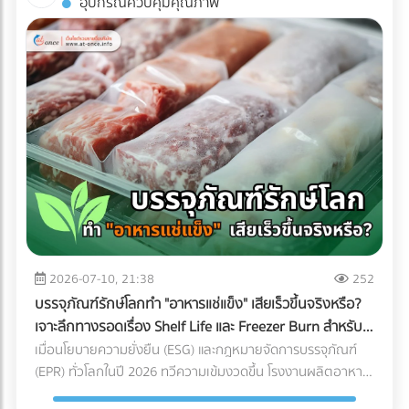
อุปกรณ์ควบคุมคุณภาพ
พิมพ์คุณภาพได้ฟรีที่ At-once แพลตฟอร์มรวมบริษัท B2B ชั้น
ถ่ายรูปออกมาดูดีเท่านั้น หากคุณกำลังวางแผนจะต่อเติมพื้นที่
นำของไทย!
ชั้นบนสุด นี่คือข้อควรรู้สำคัญที่คุณต้องเช็กให้ชัวร์ก่อนที่งบ
ประมาณจะบานปลาย 1. โครงสร้างอาคารเดิมรับน้ำหนักไหวหรือ
ไม่? (Structural Load) สิ่งแรกที่ต้องคำนึงถึงคือ "ความแข็งแรง
ของโครงสร้าง" ดาดฟ้าตึกแถวเก่าส่วนใหญ่ถูกออกแบบมาเพื่อ
รับน้ำหนักของตัวโครงสร้างเองและแท็งก์น้ำเท่านั้น ไม่ได้เผื่อ
สำหรับการรับน้ำหนักของกระถางต้นไม้ขนาดใหญ่ ดินอุ้มน้ำ พื้น
ไม้เทียม หรือจำนวนคนที่ขึ้นไปรวมตัวกันหนาแน่น สิ่งที่ต้องทำ:
ควรปรึกษาวิศวกรโครงสร้างเพื่อประเมินความสามารถในการรับ
น้ำหนัก (Live Load และ Dead Load) ก่อนตัดสินใจเทปูนเพิ่ม
หรือนำของหนักขึ้นไปติดตั้ง เพื่อป้องกันอันตรายจากโครงสร้าง
ทรุดตัว 2. กฎหมายอาคารและทางหนีไฟ (Safety Regulations)
การเปลี่ยนพื้นที่ดาดฟ้าให้เป็นพื้นที่สาธารณะที่มีคนใช้งานจำนวน
2026-07-10, 21:38
252
มาก ต้องคำนึงถึงกฎหมายควบคุมอาคารอย่างเคร่งครัด สิ่งที่
บรรจุภัณฑ์รักษ์โลกทำ "อาหารแช่แข็ง" เสียเร็วขึ้นจริงหรือ?
ต้องทำ: ตรวจสอบความสูงของราวกันตก (Parapet) ว่ามีความ
เจาะลึกทางรอดเรื่อง Shelf Life และ Freezer Burn สำหรับ
สูงเพียงพอและแข็งแรงหรือไม่ นอกจากนี้ต้องมีป้ายบอกทางหนี
โรงงานอุตสาหกรรม
เมื่อนโยบายความยั่งยืน (ESG) และกฎหมายจัดการบรรจุภัณฑ์
ไฟที่ชัดเจน ระบบแสงสว่างฉุกเฉิน และบันไดที่กว้างพอสำหรับการ
(EPR) ทั่วโลกในปี 2026 ทวีความเข้มงวดขึ้น โรงงานผลิตอาหาร
อพยพผู้คนหากเกิดเหตุฉุกเฉิน 3. สภาพการระบายน้ำ
หลายแห่งต่างถูกกดดันให้เปลี่ยนมาใช้ "บรรจุภัณฑ์รักษ์โลก" แต่
(Drainage System) ดาดฟ้าคือด่านแรกที่ต้องปะทะกับพายุฝน