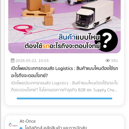
และคำแนะนำสำหรับ Site Manager จากการวางระบบระบายน้ำ
ทำงานของเครื่อง X-ray อย่างไร? เทคโนโลยี X-ray
อย่างรัดกุม โครงการสามารถดำเนินงานต่อได้ 100% ตลอดฤดู
อุตสาหกรรมอาหาร 2026 ใช้ระบบ AI ในการทำ Anomaly
ฝน อายุการใช้งานของเครื่องจักรไม่สั้นลง และไม่มีค่าซ่อมบำรุง
Detection (การตรวจจับความผิดปกติ) แทนที่จะตั้งค่าความหนา
ฉุกเฉิน สรุป 3 ข้อแนะนำก่อนเริ่มงาน: 1. เช็กประวัติน้ำท่วมย้อน
แน่นแบบตายตัว AI จะเรียนรู้ภาพของอาหารที่สมบูรณ์แบบนับ
หลัง 2. เตรียมเนินดินหรือพื้นที่สูงสำหรับจอดเครื่องจักรหลังเลิก
หมื่นภาพ เมื่อเจอสิ่งผิดปกติที่ซ่อนอยู่ในพื้นผิวที่ซับซ้อน (เช่น
งาน 3. จัดทำแผนฉุกเฉินในการอพยพเครื่องจักร กำลังเตรียม
ซีเรียล หรือถั่วรวม) AI จะประมวลผลและคัดแยกได้อย่างแม่นยำ 3
พื้นที่ก่อสร้าง หรือต้องการเช่าเครื่องจักรหนัก หรือวางแผน
เทรนด์ความสามารถใหม่ของระบบ QC อาหารอัตโนมัติ 1. การ
จัดการเรื่องน้ำ? ค้นหาและเปรียบเทียบบริการได้ที่ At-Once
ตรวจจับสิ่งแปลกปลอมความหนาแน่นต่ำ: AI ช่วยให้เครื่องสแกน
แพลตฟอร์มรวมธุรกิจ B2B อันดับหนึ่งของไทย
x-ray ตรวจจับพลาสติกบาง, ยาง, หรือกระดูกอ่อนในเนื้อสัตว์
2026-05-22, 10:03
591
ซึ่งเป็นสิ่งที่รังสี X-ray แบบเดิมมักจะมองข้าม 2. ตรวจสอบบรรจุ
เปิดโพยประเภทรถขนส่ง Logistics : สินค้าแบบไหนต้องใช้รถ
ภัณฑ์และน้ำหนักในขั้นตอนเดียว: เครื่อง X-ray ยุคใหม่สามารถ
อะไรถึงจะตอบโจทย์?
ตรวจสอบรอยซีลรั่ว สินค้าแหว่งหาย และเช็กน้ำหนักรวมไปพร้อม
เปิดโพยประเภทรถขนส่ง Logistics : สินค้าแบบไหนต้องใช้รถอะไร
กับการหาสิ่งแปลกปลอมในเสี้ยววินาที 3. Data Analytics &
ถึงจะตอบโจทย์? ในโลกของการทำธุรกิจ B2B และ Supply Chain
Cloud Monitoring: เชื่อมต่อข้อมูลขึ้น Cloud แบบ Real-time
การขนส่งสินค้าไม่ใช่แค่การนำของจากจุด A ไปส่งที่จุด B แต่คือ
ทำให้ผู้จัดการโรงงานรู้ได้ทันทีว่าของเสียเกิดจากไลน์ผลิตไหน
การต่อสู้กับ "ต้นทุนแฝง" และ "ความปลอดภัยของสินค้า" หลาย
เพื่อแก้ไขปัญหาได้ตรงจุด การอัปเกรดมาใช้เครื่อง X-ray AI จะ
ครั้งที่ฝ่ายจัดซื้อหรือผู้ประกอบการเลือกจ้างรถขนส่งขนาดใหญ่
ช่วยให้โรงงาน วิธีลด False Reject โรงงานอาหาร ได้อย่างเป็น
เกินความจำเป็นเพราะเผื่อเหลือเผื่อขาด จนทำให้ค่าใช้จ่ายบาน
At-Once
รูปธรรม และผ่านมาตรฐานระดับโลกอย่าง HACCP, GMP หรือ
ปลาย หรือบางครั้งเลือกใช้รถผิดประเภทจนสินค้าเสียหายระหว่าง
โลจิสติกส์ คลังสินค้า และการจัดส่ง
BRC ได้ง่ายขึ้น ต้องการอัปเกรดเทคโนโลยีตรวจสอบคุณภาพใน