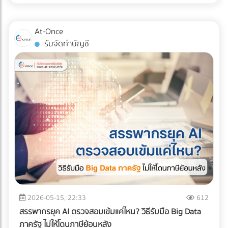
สินค้าอย่างมีกลยุทธ์ หากคุณออกแบบผังคลังสินค้า (Layout)
แน่นอน หรือต้องการบรรทุกให้สูงขึ้นไป (แต่ต้องคลุมผ้าใบให้
ผิดพลาด นั่นหมายถึงระยะเวลาการทำงานที่นานขึ้น พนักงาน
มิดชิด) ✅ สินค้าที่ตอบโจทย์: สินค้าอุปโภคบริโภค (FMCG), ชิ้น
เดินชนกัน สินค้าเสียหาย และกลายเป็น "ต้นทุนแฝง" ที่กัดกินกำไร
At-Once
ส่วนอิเล็กทรอนิกส์ขนาดเล็ก, สินค้า E-Commerce, การย้าย
ของคุณทุกเดือน บทความนี้จะพาเจาะลึกรูปแบบ Layout คลัง
รับจัดทำบัญชี
ออฟฟิศขนาดเล็ก, หรือการกระจายสินค้าเข้าสู่ตัวเมืองที่ซอย
สินค้า 3 สไตล์ที่ได้รับความนิยมมากที่สุดในระดับสากล เพื่อให้คุณ
แคบ 2. รถบรรทุก 6 ล้อ (ตู้ทึบ / คอก) รถระดับกลางที่เป็น "เดอะ
ตัดสินใจได้ว่า... รูปแบบไหนที่จะช่วยรีดประสิทธิภาพการทำงาน
แบก" ของธุรกิจ SME รองรับน้ำหนักได้ประมาณ 5-7 ตัน ความ
และเหมาะกับธุรกิจของคุณที่สุด! ทำไมการออกแบบ Layout คลัง
ยาวกระบะมีตั้งแต่ 5-7 เมตร สามารถจัดเรียงสินค้าบนพาเลท
สินค้าถึงเป็นเรื่อง "ชี้เป็นชี้ตาย" ? ก่อนจะไปดูรูปแบบ เราต้อง
(Pallet) แล้วใช้โฟล์คลิฟต์ยกขึ้นได้อย่างเป็นระบบ ✅ สินค้าที่ตอบ
เข้าใจก่อนว่าเป้าหมายของการจัด Layout ที่ดีคือการสร้าง
โจทย์: วัสดุก่อสร้างขนาดกลาง, เครื่องใช้ไฟฟ้าขนาดใหญ่, ยาง
Workflow ที่ลื่นไหลที่สุด ตั้งแต่ของมาส่ง (Receiving) ไปจนถึง
รถยนต์, สินค้าเกษตรแปรรูป, หรือการขนย้ายเครื่องจักรโรงงาน
ของออกจากคลัง (Shipping) การออกแบบที่ดีจะช่วยคุณแก้
ขนาดกลาง 3. รถบรรทุก 10 ล้อ พี่ใหญ่แห่งวงการโลจิสติกส์ทาง
ปัญหาเหล่านี้: ลดคอขวด (Bottleneck): รถโฟล์คลิฟต์และ
บก โครงสร้างแชสซี (Chassis) แข็งแกร่ง บรรทุกน้ำหนักได้สูงสุด
พนักงานไม่ต้องรอคิว หรือวิ่งสวนทางกันในทางเดินแคบๆ เพิ่ม
ถึง 15 ตัน (ตามกฎหมายกำหนด) วิ่งทำความเร็วทางไกลข้าม
ความรวดเร็วในการเบิกจ่าย (Picking Speed): สินค้าขายดีอยู่
จังหวัดได้ดีเยี่ยม ✅ สินค้าที่ตอบโจทย์: สินค้าเกษตรกรรมล็อต
ใกล้ สินค้าเคลื่อนไหวช้าอยู่ไกล ช่วยลดระยะเวลาการเดินหาของ
ใหญ่ (ข้าวสาร, น้ำตาล), วัสดุก่อสร้างหนัก (เหล็กเส้น,
เพิ่มความปลอดภัย: ลดอุบัติเหตุระหว่างเครื่องจักรและมนุษย์
ปูนซีเมนต์), สินค้าอุตสาหกรรมหนัก, และเครื่องจักรขนาดใหญ่ 4.
เจาะลึก 3 รูปแบบ Layout คลังสินค้ายอดฮิต การเลือกรูปแบบผัง
2026-05-15, 22:33
612
รถบรรทุกควบคุมอุณหภูมิ (Cold Chain Truck) รถที่ออกแบบมา
คลังสินค้า จะขึ้นอยู่กับรูปทรงของอาคาร ลักษณะสินค้า และ
สรรพากรยุค AI ตรวจสอบเข้มแค่ไหน? วิธีรับมือ Big Data
พิเศษพร้อมเครื่องทำความเย็น สามารถปรับอุณหภูมิได้ตั้งแต่
กระแสการไหลของงาน (Flow) เป็นหลัก ดังนี้ครับ: 1. รูปแบบตัว
ภาครัฐ ไม่ให้โดนภาษีย้อนหลัง
โหมดแช่เย็น (Chilled) ไปจนถึงแช่แข็ง (Frozen) เพื่อรักษาความ