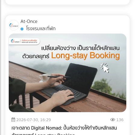
ส่ง Direct Mail ไปหาลูกค้าระดับ VIP พร้อมที่จะฉีกกฎการทำสื่อ
ไม่ได้จำกัดอยู่แค่ "รอยขีดข่วน" หรือ "ของแตกหัก" แต่อาจหมาย
แบบ TOU (Time of Use) ซึ่งช่วงบ่าย (On-Peak) ค่าไฟจะแพง
สิ่งพิมพ์แบบเดิมๆ หรือยัง? เพิ่มขีดความสามารถให้ทีมเซลส์ของ
ถึง "การตั้งค่าที่ผิดเพี้ยน (Calibration Error)" สำหรับผู้นำเข้า
มาก ระบบ AI ใน ESS จะคำนวณและปล่อยไฟจากแบตเตอรี่มาใช้
คุณด้วยสื่อนำเสนอยุคใหม่ ที่ At-once เรามีรวบรวม Digital
เครื่องมือแพทย์ คลินิก หรือโรงพยาบาล ความผิดเพี้ยนเพียง
ในช่วงเวลานี้ เพื่อกดกราฟการใช้ไฟ (Peak Demand) ลง ช่วย
At-Once
Marketing Agency และผู้เชี่ยวชาญด้านการพัฒนา Web-AR
มิลลิเมตรเดียวส่งผลโดยตรงต่อการวินิจฉัยโรคและชีวิตของผู้
ลดค่า Demand Charge ในบิลค่าไฟได้อย่างมหาศาล ปลดล็อก
โรงแรมและที่พัก
และ 3D Model ที่พร้อมเปลี่ยนโบรชัวร์ของคุณให้กลายเป็น
ป่วย หากเกิดความเสียหายระหว่างขนส่ง นอกจากประกันสินค้า
ข้อจำกัดทางกฎหมายและภาษี: ภาครัฐและ BOI มีการสนับสนุน
พนักงานขายมือทอง ค้นหาพาร์ทเนอร์ที่ใช่ได้เลยวันนี้! ที่นี่!
อาจขาดแล้ว ความน่าเชื่อถือขององค์กรก็จะลดลงทันที บทความ
สิทธิประโยชน์ทางภาษีที่ชัดเจนขึ้น สำหรับการลงทุนด้านพลังงาน
นี้จะพาคุณไปเจาะลึกความเสี่ยง และมาตรฐาน Logistics ที่ธุรกิจ
สะอาดและการจัดการพลังงาน ทำให้ระยะเวลาคืนทุนสั้นลง
เครื่องมือแพทย์ต้องรู้ในปี 2026 ครับ 3 ความเสี่ยงแฝงที่เครื่อง
ประเมินความคุ้มค่า: สรุปแล้วคุ้มทุนหรือไม่? เพื่อความเข้าใจที่
มือแพทย์ต้องเผชิญระหว่างขนส่ง การใช้รถบรรทุกธรรมดาเพื่อ
ชัดเจน ลองดูตารางเปรียบเทียบระหว่างระบบเดิมกับระบบใหม่
ขนส่งอุปกรณ์ที่เปราะบาง ถือเป็นการรับความเสี่ยงที่ได้ไม่คุ้มเสีย
ครับ คำตอบคือ: "คุ้มค่าอย่างแน่นอน" หากโรงงานของคุณจัด
นี่คือ 3 ปัญหาหลักที่มักทำให้อุปกรณ์พังจากภายใน: แรงสั่น
อยู่ในกลุ่มที่มูลค่าความเสียหายจากไฟดับ 1 ครั้ง มีมูลค่าสูง (เช่น
สะเทือน (Vibration & Micro-shocks): เลนส์ เลเซอร์ และ
โรงงานพลาสติก, เซมิคอนดักเตอร์, อาหารแช่แข็ง, ยาและ
เซนเซอร์ภายในอุปกรณ์มีความเปราะบางสูงมาก แรงสั่นสะเทือน
เวชภัณฑ์) การมีระบบ Industrial ESS จะเปรียบเสมือนการซื้อ
จากพื้นถนนที่ไม่ราบเรียบสม่ำเสมอ สามารถทำให้แผงวงจรหลวม
"ประกันภัยความเสี่ยงทางธุรกิจ" ที่แถมโบนัสเป็นการช่วยหั่นค่าไฟ
หรือระบบเซนเซอร์รวนได้โดยที่ภายนอกยังดูปกติสมบูรณ์ การ
ในทุกๆ เดือน ยกระดับโรงงานสู่ความยั่งยืนแบบไม่มีสะดุด ในปี
เปลี่ยนแปลงอุณหภูมิและความชื้น (Temperature & Humidity
2026 การติดตั้ง Solar Cell สำหรับธุรกิจ B2B ไม่ได้จบแค่เรื่อง
Excursions): อุปกรณ์อิเล็กทรอนิกส์ทางการแพทย์หลายชนิดมี
2026-07-30, 16:29
136
การลดค่าไฟ แต่คือการบริหารความเสี่ยง (Risk Management)
ข้อกำหนดเรื่องอุณหภูมิที่ชัดเจน การอยู่ในตู้ขนส่งที่ร้อนอบอ้า
และตอบรับกระแสลดคาร์บอน (ESG/Carbon Footprint) เพื่อ
เจาะตลาด Digital Nomad: ปั้นห้องว่างให้ทำเงินหลักแสน
วนานๆ หรือเจอความชื้นสูง อาจทำให้เกิดสนิม คราบตะกรัน หรือ
รักษาความสามารถในการแข่งขันบนเวทีโลก การออกแบบระบบ