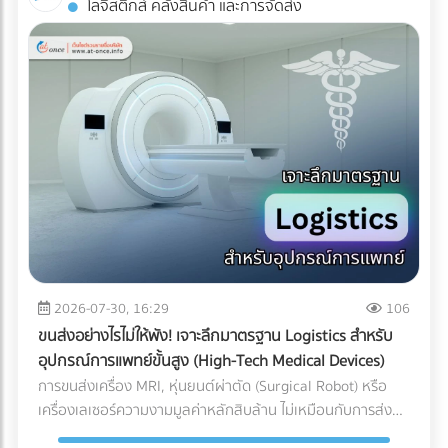
โลจิสติกส์ คลังสินค้า และการจัดส่ง
Industrial ESS ทำงานอย่างไร? ระบบนี้คือการรวมร่างกัน
AR: สัมผัสประสบการณ์ 3D โดยไม่ต้องโหลดแอปฯ ข้อเสียของ
ระหว่าง แผงโซลาร์เซลล์ (ผลิตไฟ) + อินเวอร์เตอร์แบบไฮบริด
การทำ AR ในอดีตคือลูกค้าต้องเสียเวลาดาวน์โหลด
(สลับแหล่งจ่ายไฟ) + แบตเตอรี่อุตสาหกรรม (กักเก็บไฟ) เมื่อมี
แอปพลิเคชัน (App-based AR) ซึ่งสร้างความรำคาญใจ แต่
ระบบ Industrial ESS เข้ามา โรงงานของคุณจะเสมือนมี UPS
Web-AR ทลายข้อจำกัดนั้นทิ้งไป เพียงแค่ลูกค้าใช้กล้องสมาร์ต
(เครื่องสำรองไฟ) ขนาดยักษ์คอยคุ้มกัน โดยระบบจะทำงานแบบไร้
โฟนสแกน QR Code บนโบรชัวร์ โมเดล 3D ของเครื่องจักรของ
รอยต่อ (Seamless Transition) เมื่อไฟจากการไฟฟ้าดับหรือ
คุณก็สามารถลอยขึ้นมาบนโต๊ะประชุมของพวกเขาได้ทันที! ทำไม
กระชาก ระบบจะสลับไปดึงกระแสไฟจากแบตเตอรี่มาจ่ายให้
ธุรกิจ B2B ถึงควรใช้ Web-AR ในสื่อสิ่งพิมพ์? ย่อของใหญ่ ให้มา
เครื่องจักรสำคัญ (Critical Loads) ทันทีในระดับเสี้ยววินาที ทำให้
อยู่บนโต๊ะประชุม: คุณไม่สามารถพกเครื่องจักรหนัก 2 ตันไปเสนอ
สายการผลิตเดินหน้าต่อไปได้โดยที่เครื่องจักรไม่สะดุด ทำไมปี
ขายลูกค้าได้ แต่ Web-AR ช่วยให้ลูกค้าซูมดูรายละเอียด รวมถึง
2026 ถึงเป็น "จังหวะทอง" ในการลงทุนระบบ ESS? หากย้อน
กลไกภายใน และหมุนดูสินค้าได้ 360 องศาผ่านมือถือหรือ Tablet
กลับไปช่วงปี 2021-2022 แบตเตอรี่อุตสาหกรรมยังมีราคาสูงลิ่ว
เปลี่ยนสิ่งพิมพ์ให้วัดผลได้ (Measurable ROI): โบรชัวร์ปกติเรา
จนหลายโรงงานถอดใจ แต่ในยุค 2026 เกมได้เปลี่ยนไปแล้วด้วย
ไม่รู้เลยว่าลูกค้าอ่านหน้าไหน แต่ Web-AR สามารถเก็บ Data ได้
ปัจจัยเหล่านี้: ราคาแบตเตอรี่ LFP ลดลงอย่างมีนัยสำคัญ:
ว่าลูกค้าสแกน QR Code จากพื้นที่ไหน สแกนกี่ครั้ง และใช้เวลาดู
2026-07-30, 16:29
106
เทคโนโลยีแบตเตอรี่ Lithium Iron Phosphate (LiFePO4)
โมเดล 3D นานเท่าไร สร้าง Wow Experience ทันที: ผู้บริหาร
ขนส่งอย่างไรไม่ให้พัง! เจาะลึกมาตรฐาน Logistics สำหรับ
สำหรับอุตสาหกรรม มีการผลิตในสเกลที่ใหญ่ขึ้นมาก ทำให้ราคา
B2B มีเวลาจำกัด การทำให้พวกเขา "ว้าว" ตั้งแต่ 10 วินาทีแรกที่
อุปกรณ์การแพทย์ขั้นสูง (High-Tech Medical Devices)
ต่อกิโลวัตต์-ชั่วโมง (kWh) ถูกลงกว่าอดีตเกือบ 40% แถมยังมี
เห็นสินค้า ช่วยเพิ่มโอกาสในการขอเข้าพบ (Pitching) ได้มหาศาล
การขนส่งเครื่อง MRI, หุ่นยนต์ผ่าตัด (Surgical Robot) หรือ
ความปลอดภัยสูง ไม่ติดไฟง่าย และอายุการใช้งานยาวนานกว่า
การลงทุนทำ Web-AR บนแคตตาล็อกสินค้าเพียงครั้งเดียว
เครื่องเลเซอร์ความงามมูลค่าหลักสิบล้าน ไม่เหมือนกับการส่ง
10,000 ไซเคิล (อ้างอิงจากรายงาน Bloomberg) ระบบ Peak
สามารถนำไปใช้งานซ้ำได้ทั้งในงานอีเวนต์ (Exhibition) และการ
พัสดุทั่วไป เพราะความเสียหายของเครื่องมือแพทย์ขั้นสูงเหล่านี้
Shaving หั่นค่าไฟ TOU แบบอัจฉริยะ: โรงงานส่วนใหญ่ใช้ค่าไฟ