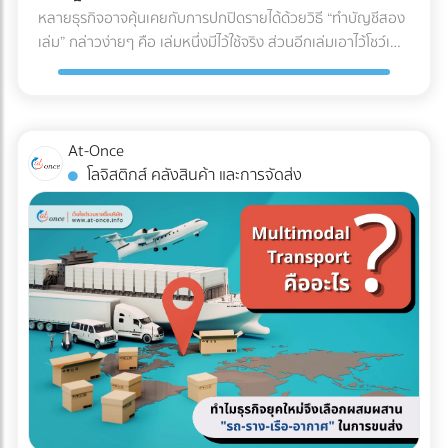
U (U-Shaped Layout) นี่คือรูปแบบที่ได้รับความนิยม "สูงที่สุด"
หลายธุรกิจอาจคุ้นเคยกับการปกปิดรายได้ด้วยวิธี “ทำบัญชีสอง
สดใหม่และคุณภาพของสินค้าตลอดเส้นทาง ✅ สินค้าที่ตอบ
ในวงการโลจิสติกส์ จุดเด่นคือจุดรับสินค้าเข้า (Receiving) และจุด
เล่ม” กล่าวง่ายๆ คือ เล่มหนึ่งมีไว้ใช้จริง ส่วนอีกเล่มเอาไว้โชว์เพื่อ
โจทย์: อาหารทะเล, เนื้อสัตว์สด, ผักผลไม้ส่งออก, ยารักษาโรค,
จ่ายสินค้าออก (Shipping) จะอยู่ฝั่งเดียวกันของอาคาร โดย
เลี่ยงการเสียภาษี แต่ปัจจุบันวิธีนี้ทำได้ยากขึ้นมากในยุคที่กรม
วัคซีน, และเครื่องสำอางบางชนิดที่ไวต่อความร้อน 5. รถหัวลาก
กระแสการทำงานจะไหลเป็นรูปตัว U ตั้งแต่การรับของ เก็บเข้าชั้น
สรรพากรตรวจสอบภาษีด้วย AI และ Big Data ที่ทำงานตลอด
/ รถเทรลเลอร์ (Trailer) รถสำหรับลากจูงที่ไม่มีกระบะบรรทุกใน
วาง หยิบสินค้า และนำไปแพ็กเพื่อจัดส่ง ข้อดี: ใช้พื้นที่ประตูและ
24 ชั่วโมง จากเดิมที่ต้องใช้ “เจ้าหน้าที่” ในการสุ่มตรวจเอกสาร
ตัว แต่ใช้สำหรับลาก "ตู้คอนเทนเนอร์" (Container) หรือหาง
ลานจอดรถร่วมกันได้คุ้มค่าที่สุด พนักงานและรถโฟล์คลิฟต์
แบบ Manual ในวันนี้ เราไม่อาจใช้วิธีเดิมในการหลีกเลี่ยงภาษีได้
พ่วงแบบเรียบ (Flatbed) ทนทานต่อการบรรทุกของที่หนักมาก
At-Once
สามารถโยกย้ายไปช่วยงานทั้งฝั่งรับและฝั่งจ่ายได้ง่าย (Cross-
อีกต่อไป เพราะระบบไม่ได้ดูแค่สิ่งที่คุณยื่น แต่ดู "สิ่งที่คนอื่นยื่น
และยาวเป็นพิเศษ ✅ สินค้าที่ตอบโจทย์: สินค้านำเข้า-ส่งออกที่
โลจิสติกส์ คลังสินค้า และการจัดส่ง
docking ทำได้สะดวก) ข้อควรระวัง: อาจเกิดความแออัดบริเวณ
เกี่ยวกับคุณด้วย" คำถามสำคัญคือ... ธุรกิจของคุณพร้อมรับมือ
บรรจุในตู้คอนเทนเนอร์ (ไปรับ/ส่งที่ท่าเรือหรือท่าอากาศยาน),
ประตูเข้า-ออก หากมีการรับและส่งสินค้าพร้อมกันในปริมาณ
กับการถูกตรวจสอบหรือยัง? ในวันที่ข้อมูลทางการเงินทุกเส้น
ท่อเหล็กขนาดใหญ่, โครงสร้างเหล็กสะพาน, หรือรถยนต์ 3 เช็
มากๆ เหมาะกับใคร?: ธุรกิจ SME, ธุรกิจที่มีพื้นที่อาคารจำกัด,
ทางเชื่อมโยงถึงกัน 3 วิธีเตรียมพร้อมรับมือ ให้ธุรกิจปลอดภัย
กลิสต์ฉบับย่อ: ถามตัวเองก่อนตัดสินใจจ้างรถขนส่งเหมาคัน
คลังสินค้าที่เน้นการกระจายสินค้าทั่วไป (FMCG) 2. รูปแบบตัว I
จาก "ภาษีย้อนหลัง" นี่คือ 3 ตัววิธีปรับตัวสำคัญ ที่เจ้าของธุรกิจ
สินค้าคืออะไร มีน้ำหนักและปริมาตร (คิว) เท่าไหร่? (เพื่อเลือกรถที่
(I-Shaped / Through Layout) รูปแบบนี้คือการเดินทางเป็น
ต้องเริ่มทำตั้งแต่วันนี้ เพื่อสร้างภูมิคุ้มกันให้บริษัทปลอดภัยจาก
รับน้ำหนักได้พอดี ไม่เหลือพื้นที่ว่างให้เสียเงินฟรี) จุดขึ้น-ลง
"เส้นตรง" จุดรับสินค้าจะอยู่หัวอาคาร และจุดจ่ายสินค้าจะอยู่ท้าย
ฝันร้ายเรื่องภาษีย้อนหลัง: 1. บังคับใช้ "บัญชีเล่มเดียว" (Single
สินค้า มีข้อจำกัดไหม? (เช่น ซอยแคบ รถ 6 ล้อเข้าไม่ได้ หรือมี
อาคารฝั่งตรงข้ามกัน สินค้าจะไหลไปในทิศทางเดียวแบบไม่มีการ
Account) อย่างเคร่งครัด หมดยุคของการทำ "บัญชีเล่มหนึ่งยื่น
เครื่องโฟล์คลิฟต์สำหรับโหลดของหรือไม่) ต้องการบริการเสริม
ย้อนกลับ ข้อดี: ลดความสับสนและการวิ่งสวนทางกันได้อย่าง
สรรพากร บัญชีเล่มสองเก็บไว้ดูเอง" แล้ว เพราะข้อมูลเงินสดที่
อะไรบ้าง? (เช่น ต้องการพนักงานยกของด้วย หรือต้องการ
เด็ดขาด กระบวนการทำงานไหลลื่นมาก (Straight-line flow) ลด
เข้าบัญชีธนาคาร ข้อมูลค่าน้ำค่าไฟ หรือข้อมูลการนำเข้าสินค้า
ประกันภัยสินค้ามูลค่าสูงครอบคลุมเพิ่มเติม) สรุป การเลือก
อุบัติเหตุบริเวณคอขวด ข้อควรระวัง: ต้องใช้อาคารที่มีความยาว
ถูกเชื่อมโยงถึงกันหมด การจงใจทำรายได้ให้ต่ำกว่าความเป็นจริง
ประเภทรถขนส่งให้ตรงกับงาน ไม่เพียงแต่ช่วยปกป้องสินค้าให้ถึง
มาก และต้องใช้พื้นที่ภายนอก (ลานจอดรถ) ทั้ง 2 ฝั่งของอาคาร
จะทำให้ตัวเลขในงบการเงินขัดแย้งกันเองจนกลายเป็นเป้าหมาย
มือลูกค้าอย่างปลอดภัย แต่ยังเป็นกลยุทธ์สำคัญที่ช่วยให้ฝ่ายจัด
ทำให้สิ้นเปลืองพื้นที่โดยรอบ เหมาะกับใคร?: โรงงานอุตสาหกรรม