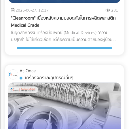
(เช่น ชิ้นส่วนพลาสติกทั่วไป vs. ชิ้นส่วนพลาสติกสำหรับเครื่อง
ระบบกันซึม ตั้งแต่ขั้นตอนแรกของการออกแบบ คือการปกป้อง
(Puncture Resistance) จากมุมแหลมของอาหารแช่แข็ง เช่น
มือแพทย์) หากระบุพิกัดผิด (สำแดงภาษีต่ำกว่าความเป็นจริง): แม้
2026-06-27, 12:17
281
เงินลงทุนก้อนใหญ่ของคุณ ให้คุณดำเนินธุรกิจได้อย่างสบายใจ
กระดูกหมู กุ้ง หรือเกล็ดน้ำแข็งได้ดีเทียบเท่าการใช้ไนลอนแบบ
จะเกิดจากความไม่รู้ แต่ในมุมของศุลกากรจะถือเป็นการ "หลีก
ไม่ต้องหวาดผวาทุกครั้งที่เมฆฝนตั้งเค้ามาอีกต่อไป
"Cleanroom" เบื้องหลังความปลอดภัยในการผลิตพลาสติก
ดั้งเดิม 3. กลยุทธ์ Downgauging (รีดความหนา ลดต้นทุน ลด
เลี่ยงภาษี" ธุรกิจอาจโดนกักตู้สินค้า (Customs Hold) โดนยึด
Medical Grade
คาร์บอน) แนวทางรักษ์โลกที่โรงงานทำได้ทันทีโดยไม่ต้องเสี่ยง
ของ และถูกเรียกเก็บภาษีย้อนหลังพร้อมค่าปรับที่สูงกว่ามูลค่า
ในอุตสาหกรรมเครื่องมือแพทย์ (Medical Devices) "ความ
เปลี่ยนวัสดุ คือการลดความหนาของฟิล์ม (Downgauging) การ
สินค้าหลายเท่าตัว ซึ่งศุลกากรมีสิทธิ์ตรวจสอบย้อนหลังได้สูงสุด
บริสุทธิ์" ไม่ใช่แค่ตัวเลือก แต่คือความเป็นความตายของผู้ป่วย
ใช้เม็ดพลาสติกเกรดพิเศษช่วยให้โรงงานผลิตฟิล์มที่บางลง (เช่น
ถึง 10 ปี หากระบุพิกัดผิด (สำแดงภาษีสูงเกินจริง): ธุรกิจจะต้อง
แม้ว่านักวิศวกรรมวัสดุจะสามารถคิดค้นเม็ดพลาสติกเกรด
ลดจาก 100 ไมครอน เหลือ 80 ไมครอน) แต่ยังคงความเหนียว
จ่ายภาษีแพงกว่าที่ควรจะเป็น ทำให้ต้นทุนสินค้าสูงขึ้นและสูญเสีย
ทางการแพทย์ (Medical Grade Plastic) ที่มีคุณสมบัติยอด
และคุณสมบัติ Barrier ไว้ได้เท่าเดิม วิธีนี้ช่วยลดปริมาณการใช้
ความสามารถในการแข่งขันในตลาดโดยเปล่าประโยชน์ 2. พลาด
เยี่ยม ทนทาน และเข้ากันได้ทางชีวภาพ (Biocompatible) มาก
พลาสติกลงมหาศาล ประหยัดต้นทุนค่าจัดซื้อ และลดภาษี
สิทธิประโยชน์ทางภาษีเพราะเอกสาร C/O ไม่สมบูรณ์ การนำเข้า
เพียงใด แต่หากกระบวนการผลิตและการบรรจุเกิดขึ้นในสภาพ
คาร์บอนในการส่งออกได้อย่างเห็นผล เปรียบเทียบวัสดุบรรจุ
At-Once
หรือส่งออกไปยังประเทศที่มีข้อตกลงเขตการค้าเสรี (FTA) เช่น
แวดล้อมที่ไม่ได้มาตรฐาน พลาสติกเหล่านั้นก็อาจกลายเป็นพาหะ
ภัณฑ์สำหรับโรงงานอาหารแช่แข็ง บทสรุป การเปลี่ยนผ่านสู่บรรจุ
เครื่องจักรและอุปกรณ์อื่นๆ
จีน ญี่ปุ่น หรืออาเซียน ธุรกิจสามารถใช้ Certificate of Origin
นำเชื้อโรคชั้นดี นี่คือจุดที่ "ห้องปลอดเชื้อ" หรือ "Cleanroom"
ภัณฑ์รักษ์โลกในสายการผลิตอาหารแช่แข็ง ไม่ใช่เรื่องของการ
(C/O) หรือหนังสือรับรองถิ่นกำเนิดสินค้า เพื่อขอลดหย่อนหรือ
เข้ามามีบทบาทสำคัญในฐานะด่านป้อมปราการที่แข็งแกร่งที่สุด ใน
หลับตาเลือกวัสดุที่มีป้าย Eco แปะอยู่ แต่เป็นการคำนวณเชิง
ยกเว้นภาษีนำเข้าได้ ความเสี่ยง: กฎเกณฑ์ในการขอ C/O ของ
การปกป้องอุปกรณ์การแพทย์ให้รอดพ้นจากการปนเปื้อนก่อนถึง
วิศวกรรมที่ต้องรักษาสมดุลระหว่าง "การรักษาสิ่งแวดล้อม" และ
แต่ละประเทศมีความละเอียดอ่อนมาก หากกรอกข้อมูลใน
มือแพทย์และคนไข้ Cleanroom ในอุตสาหกรรมพลาสติกการ
"การรักษาคุณภาพอาหาร" การฝืนใช้วัสดุที่ทนความเย็นไม่ได้จน
Commercial Invoice, Packing List ไม่ตรงกันเพียงจุดเดียว
แพทย์ คืออะไร? Cleanroom คือห้องที่มีการควบคุมสภาพ
ทำให้อาหารเสีย เกิดเป็นขยะอาหาร (Food Waste) จะสร้างผล
หรือระบุเกณฑ์การผลิต (Origin Criteria) ผิดพลาด ปลายทาง
แวดล้อมอย่างเข้มงวด ไม่ว่าจะเป็นปริมาณฝุ่นละอองในอากาศ,
เสียต่อสิ่งแวดล้อมและต้นทุนของบริษัทมากกว่าตัวพลาสติกเอง
อาจปฏิเสธฟอร์มนั้นทันที ทำให้ผู้นำเข้าต้องจ่ายภาษีในอัตราปกติ
อุณหภูมิ, ความชื้น, และความดันอากาศ โดยใช้ระบบแผ่นกรอง
เสียอีก หัวใจสำคัญคือการเลือกพาร์ทเนอร์ด้านบรรจุภัณฑ์ที่
(MFN Rate) แบบเต็มจำนวน 3. ตกม้าตายเรื่องใบอนุญาตเฉพาะ