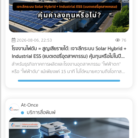
2026-08-06, 22:53
76
โรงงานไฟดับ = สูญเสียรายได้: เจาะลึกระบบ Solar Hybrid +
Industrial ESS (แบตเตอรี่อุตสาหกรรม) คุ้มทุนหรือไม่ในปี
2026?
สำหรับธุรกิจภาคการผลิตและโรงงานอุตสาหกรรม "ไฟฟ้าตก"
หรือ "ไฟฟ้าดับ" แม้เพียงแค่ 15 นาที ไม่ได้หมายความถึงโอกาสที่
พนักงานได้หยุดพักผ่อนชั่วคราว แต่มันคือวิกฤติที่สร้างความ
เสียหายตั้งแต่หลักแสนไปจนถึงหลักล้านบาท ในอดีต การติดตั้ง
โซลาร์เซลล์ระบบ On-Grid เพื่อลดค่าไฟคือทางเลือกยอดนิยม
แต่จุดอ่อนที่สำคัญคือ เมื่อไฟจากการไฟฟ้าดับ ระบบ On-Grid ก็
At-Once
ต้องหยุดทำงานไปด้วย เพื่อความปลอดภัยของช่างไฟที่กำลัง
บริการสื่อพิมพ์
ซ่อมแซมสายไฟอยู่ด้านนอก ทำให้โรงงานต้องพึ่งพาเครื่องปั่นไฟ
(Generator) ที่ใช้น้ำมันดีเซลซึ่งมีต้นทุนสูงและปล่อยมลพิษอีก
ด้วย แต่ในปี 2026 เทคโนโลยี Industrial ESS (Energy Storage
System) หรือแบตเตอรี่อุตสาหกรรม ได้เข้ามาปฏิวัติวงการ การ