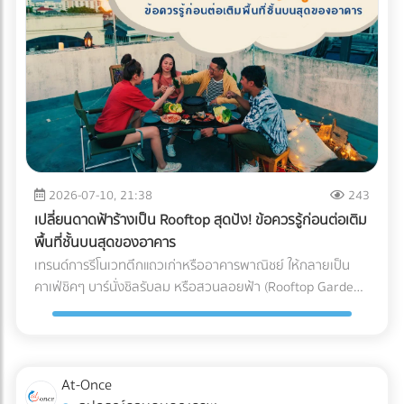
(Blockchain Tracing) ได้อย่างแม่นยำ อย่ารอให้จดหมาย
"กระดาษ" และ "หมึกพิมพ์" กระดาษ FSC (Forest Stewardship
ประเมินภาษีย้อนหลังส่งมาถึงบริษัท! การป้องกันที่ดีที่สุดคือการ
Council): คือกระดาษที่ได้รับการรับรองว่ามาจากป่าปลูกเชิง
วางโครงสร้างระบบบัญชีที่โปร่งใสและถูกต้องตามกฎหมาย หาก
พาณิชย์ที่มีการจัดการอย่างยั่งยืน ไม่ตัดไม้ทำลายป่า การใช้
คุณต้องการเปลี่ยนผู้ทำบัญชี หรือกำลังมองหาสำนักงานบัญชีที่
สัญลักษณ์ FSC บนบรรจุภัณฑ์คือใบผ่านทางชั้นดีที่ช่วยให้สินค้า
เชี่ยวชาญ โดยเฉพาะการวางแผนภาษีองค์กรยุคใหม่... เข้ามา
ของคุณส่งออกไปยังยุโรปและอเมริกาได้โดยไม่ถูกตั้งคำถาม หมึก
เลือกเปรียบเทียบผู้เชี่ยวชาญตัวจริงได้ที่ At-once เพื่อหมดห่วง
ถั่วเหลือง (Soy Ink): หมึกพิมพ์แบบดั้งเดิม (Petroleum-based)
เรื่องภาษี แล้วโฟกัสกับการเติบโตของธุรกิจได้อย่างเต็มที่!
มีสาร VOCs (Volatile Organic Compounds) สูง ซึ่งเป็นก๊าซ
เรือนกระจกและเป็นอุปสรรคต่อกระบวนการรีไซเคิลกระดาษ ใน
ขณะที่ Soy Ink ทำจากน้ำมันพืช ย่อยสลายได้ทางชีวภาพ และ
2026-07-10, 21:38
243
ทำให้กระดาษถูกนำไปรีไซเคิลใหม่ได้ง่ายขึ้นมาก Key Insight: การ
เปลี่ยนดาดฟ้าร้างเป็น Rooftop สุดปัง! ข้อควรรู้ก่อนต่อเติม
เปลี่ยนมาใช้ Soy Ink ไม่ได้ทำให้สีสันของบรรจุภัณฑ์ดรอปลง ใน
พื้นที่ชั้นบนสุดของอาคาร
ทางกลับกัน เม็ดสีในน้ำมันถั่วเหลืองยังช่วยให้งานพิมพ์มีความ
เทรนด์การรีโนเวทตึกแถวเก่าหรืออาคารพาณิชย์ ให้กลายเป็น
สดใสและคมชัดมากกว่าหมึกปิโตรเลียมในบางเฉดสีอีกด้วย ข้อ
คาเฟ่ชิคๆ บาร์นั่งชิลรับลม หรือสวนลอยฟ้า (Rooftop Garden)
แตกต่างระหว่าง หมึกดั้งเดิม Vs. Soy Ink ยกระดับบรรจุภัณฑ์
กำลังได้รับความนิยมอย่างมากในยุคปัจจุบัน พื้นที่ดาดฟ้าที่เคย
ของคุณ เพื่อพิชิตใจลูกค้ารายใหญ่ อย่าปล่อยให้บรรจุภัณฑ์แบบ
ถูกปล่อยทิ้งร้างให้ฝุ่นเกาะ สามารถพลิกโฉมเป็นจุดขายหลัก
เดิมๆ กลายเป็นต้นทุนภาษีคาร์บอนที่บานปลาย หากคุณกำลัง
(Highlight) ที่ดึงดูดลูกค้าและสร้างมูลค่าเพิ่มให้กับธุรกิจได้อย่าง
มองหาโรงพิมพ์ที่ได้มาตรฐาน FSC และเชี่ยวชาญการใช้หมึก Soy
มหาศาล แต่การเสกพื้นที่เปิดโล่งให้กลายเป็น Rooftop สุดปังนั้น
At-Once
Ink ระดับอุตสาหกรรม เข้ามาค้นหาและเปรียบเทียบพาร์ทเนอร์โรง
ไม่ได้มีแค่เรื่องของการเลือกเฟอร์นิเจอร์สวยๆ หรือจัดแสงไฟให้