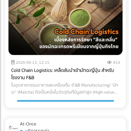
(Particulate Matter Control) ในกรณีของอุปกรณ์ที่ต้องสัมผัส
Parts) ที่ต้องทนต่อแรงดันและอุณหภูมิที่เปลี่ยนแปลงตลอดเวลา
ถูกบรรจุลงตู้คอนเทนเนอร์ สำหรับธุรกิจ SME หรือองค์กรที่
กับกระแสเลือดโดยตรง เช่น สายสวนหลอดเลือด (Catheters)
หากเลือกใช้ชิ้นส่วนที่ไม่ได้มาตรฐาน นี่คือสิ่งที่อาจต้องจ่ายคืนใน
ต้องการเติบโตในตลาดโลกอย่างยั่งยืน การยอมจ่ายค่าบริการที่
หรือถุงเก็บเลือด ฝุ่นผงเพียงเล็กน้อยที่ปะปนเข้าไปอาจทำให้เกิด
ภายหลัง: 1. ต้นทุนจากของเสียและเวลาสูญเปล่าในไลน์ผลิต
สมเหตุสมผลให้กับผู้เชี่ยวชาญ ย่อมเป็นทางเลือกที่ปลอดภัยและ
ภาวะลิ่มเลือดอุดตัน หรือการอักเสบขั้นรุนแรงในร่างกายผู้ป่วยได้
(False Reject & Downtime) อะไหล่ที่ราคาถูกมักจะแลกมากับ
คุ้มค่ากว่าการยอมเสี่ยงเพื่อประหยัดงบเพียงเล็กน้อย แต่ต้องมา
ระบบ Cleanroom จะคอยกรองฝุ่นละออง สะเก็ดผิวหนัง หรือ
การควบคุมคุณภาพ (QC) ที่หละหลวม สมมติว่ามีการนำ Stop
นั่งเสียใจกับค่าปรับและปัญหาสินค้าติดท่าเรือในภายหลังอย่าง
เส้นผมของพนักงาน ไม่ให้หลุดรอดลงไปในไลน์การผลิตอย่าง
Valve ที่ไม่ได้มาตรฐานมาประกอบ เมื่อถึงขั้นตอนทดสอบแรงดัน
แน่นอน
เด็ดขาด 3. การควบคุมอุณหภูมิและความชื้น (Temperature &
แล้วพบว่าวาล์วเกิดการรั่วซึม สิ่งที่ตามมาคือโรงงานต้องหยุด
Humidity) พลาสติกเกรดการแพทย์บางชนิดมีความไวต่อ
สายพานการผลิต เสียเวลาถอดประกอบใหม่ และสูญเสียต้นทุน
ความชื้นและอุณหภูมิ หากสภาพแวดล้อมแกว่งไปมา อาจส่งผล
ค่าแรงของพนักงานไปอย่างเปล่าประโยชน์ (Downtime Cost) 2.
2026-06-13, 12:15
414
ต่อขนาด (Dimension) และความแข็งแรงของชิ้นงาน
ค่าใช้จ่ายในการเคลมสินค้าและชื่อเสียงที่เสียไป (Warranty
Cold Chain Logistics: เคล็ดลับนำเข้ามัทฉะญี่ปุ่น สำหรับ
Cleanroom จะช่วยรักษาสภาพแวดล้อมให้คงที่ ทำให้ชิ้นส่วน
Claims & Reputation) "ความทนทาน" คือหัวใจของเครื่องปรับ
โรงงาน F&B
พลาสติกทุกชิ้นที่ถูกฉีดออกมามีขนาดที่แม่นยำ (Precision) ตาม
อากาศ ชิ้นส่วนอย่าง Accumulator ทำหน้าที่สำคัญในการดักจับ
ในอุตสาหกรรมอาหารและเครื่องดื่ม (F&B Manufacturing) "มัท
ที่วิศวกรออกแบบไว้ การบรรจุภัณฑ์ (Packaging): ขั้นตอนชี้ชะตา
ของเหลวไม่ให้ไหลกลับเข้าไปทำลายคอมเพรสเซอร์ หาก
ฉะ" (Matcha) ถือเป็นหนึ่งในวัตถุดิบที่มีมูลค่าสูง (High-value
ภายใน Cleanroom จุดบอดที่หลายคนมักมองข้ามคือ
Accumulator เกิดสนิมทะลุ หรือดักของเหลวไม่ได้
Ingredient) และได้รับความนิยมอย่างต่อเนื่อง แต่ในขณะเดียวกัน
กระบวนการบรรจุ แม้ชิ้นส่วนพลาสติกจะถูกผลิตออกมาอย่าง
คอมเพรสเซอร์จะพังก่อนหมดอายุการใช้งานทันที ต้นทุนในการ
มัทฉะก็เป็นวัตถุดิบที่ปราบเซียนที่สุดชนิดหนึ่ง เนื่องจากความ
สะอาดหมดจดเพียงใด แต่หากนำมาบรรจุใส่ถุงหรือกล่องใน
ส่งช่างไปซ่อมบำรุงหน้างาน (After-sales Service) และการเสีย
เปราะบางและไวต่อสภาพแวดล้อม สำหรับโรงงานผู้ผลิต การนำ
สภาพแวดล้อมเปิดธรรมดา ชิ้นงานนั้นก็จะเกิดการปนเปื้อนทันที
ชื่อเสียงของแบรนด์ เป็นต้นทุนแฝงที่แพงกว่าส่วนต่างค่าอะไหล่
เข้ามัทฉะเกรดพรีเมียมจากประเทศญี่ปุ่นมายังประเทศไทย ไม่ใช่แค่
ในโรงงานมาตรฐาน การนำชิ้นส่วนพลาสติกออกจากแม่พิมพ์
At-Once
หลายร้อยเท่า 3. ต้นทุนจากการไม่ผ่านมาตรฐานสากล
การขนส่งผงชาใส่ตู้คอนเทนเนอร์แล้วจบไป เพราะหากขาดการ
(Demolding), การประกอบชิ้นส่วน (Assembly), และ การซีล