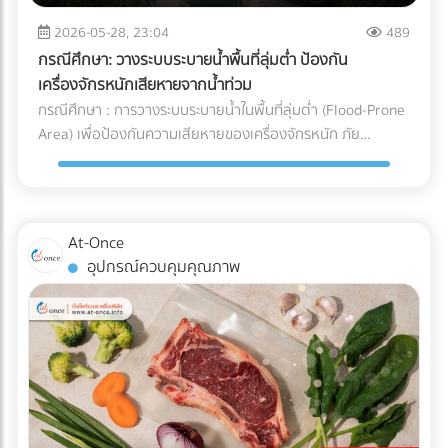
จะวิ่งกลับไปชาร์จแบตเตอรี่เองเมื่อแบตใกล้หมด พื้นที่นี้ต้องมีการ
และการบริหารจัดการ Supply Chain สำหรับองค์กรและโรงงานผู้
ระบายอากาศที่ดีเนื่องจากมีความร้อนสูง และต้องติดตั้งระบบตัด
2026-05-28, 23:04
489
ผลิต การทำความเข้าใจระบบ Cold Chain Logistics และการ
ไฟฉุกเฉิน ตรวจสอบระบบเซนเซอร์กันชน (Safety Laser
เลือกพาร์ทเนอร์ผู้นำเข้าที่มีมาตรฐานการควบคุมอุณหภูมิที่
กรณีศึกษา: วางระบบระบายน้ำพื้นที่ลุ่มต่ำ ป้องกัน
Scanner): ก่อนปล่อยรถวิ่งจริง ต้องทดสอบระบบตรวจจับสิ่ง
รัดกุมและสามารถตรวจสอบย้อนกลับได้ (Traceability) จึงเป็น
เครื่องจักรหนักเสียหายจากน้ำท่วม
กีดขวางของรถ AGV ว่าสามารถเบรกหรือชะลอความเร็วได้ทัน
กลยุทธ์สำคัญที่จะช่วยปกป้องคุณภาพของสินค้า รักษากำไร และ
กรณีศึกษา : การวางระบบระบายน้ำในพื้นที่ลุ่มต่ำ (Flood-Prone
ท่วงทีเมื่อมีพนักงานเดินตัดหน้าตาม มาตรฐานความปลอดภัย
สร้างความไว้วางใจให้กับผู้บริโภคได้อย่างยั่งยืน
Area) เพื่อป้องกันความเสียหายของเครื่องจักรหนัก ภัย
AGV ISO 3691-4 กำลังมองหาผู้เชี่ยวชาญด้านระบบ AGV หรือ
ธรรมชาติและฝนตกหนัก เป็นฝันร้ายของผู้รับเหมาและเจ้าของ
อยากเปลี่ยนคลังสินค้าเป็น Smart Warehouse? ค้นหาและ
โครงการก่อสร้าง โดยเฉพาะเมื่อไซต์งานตั้งอยู่ใน พื้นที่ลุ่มต่ำ
เปรียบเทียบบริษัทรับติดตั้งระบบหุ่นยนต์คลังสินค้า (System
ปัญหาน้ำท่วมไซต์งานไม่เพียงแต่ทำให้โครงการล่าช้า แต่ยังสร้าง
Integrator) ที่ได้มาตรฐานได้แล้ววันนี้ที่ At-Once
ความเสียหายหลักล้านบาทหาก เครื่องจักรหนัก เช่น รถขุดดิน
At-Once
หรือรถตอกเสาเข็ม จมน้ำ นี่คือกรณีศึกษาและบทเรียนการจัดการ
อุปกรณ์ควบคุมคุณภาพ
พื้นที่ก่อสร้าง ว่าด้วย วิธีป้องกันเครื่องจักรเสียหายจากน้ำท่วม
ด้วยการวาง ระบบระบายน้ำ (Drainage System) อย่างมืออาชีพ
ปัญหาและความท้าทายของพื้นที่ลุ่มต่ำ ไซต์งานในพื้นที่ลุ่มต่ำมัก
เผชิญกับสภาพดินเหนียวที่อุ้มน้ำ (ไม่ซึมน้ำ) และมีระดับน้ำใต้ดิน
สูง เมื่อเกิดฝนตกหนัก น้ำจะขังตัวอย่างรวดเร็ว ทำให้ดินทรุดตัว
เครื่องจักรหนักติดหล่ม และเกิด Downtime หรือเวลาที่สูญเปล่า
ของโครงการที่ประเมินค่าไม่ได้ กล่าวคือ ปัญหาน้ำท่วมขังในพื้นที่
ลุ่มต่ำ ไม่ได้สร้างความเสียหายแค่ค่าซ่อมบำรุงเครื่องจักรเท่านั้น