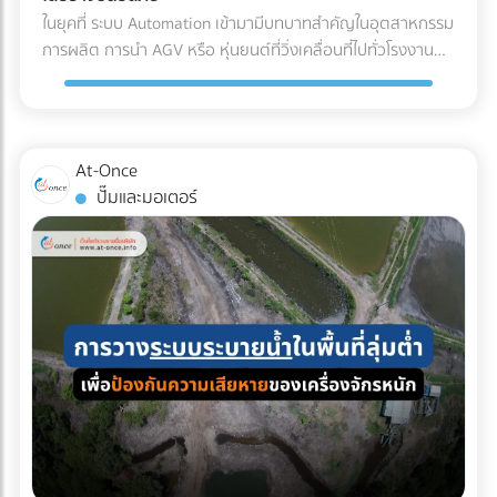
(Refrigerated Truck) ทันที เพื่อนำไปจัดเก็บในคลังสินค้าปรับ
ค่าน้ำมันและค่าล่วงเวลา (OT) ของคนขับรถ เลือกบริษัทรถเช่าที่
ในยุคที่ ระบบ Automation เข้ามามีบทบาทสำคัญในอุตสาหกรรม
อากาศของโรงงาน รอการเบิกจ่ายเข้าสู่สายพานการผลิตต่อไป
จดทะเบียนนิติบุคคล: ข้อนี้สำคัญที่สุด! เพื่อให้สามารถออก ใบ
การผลิต การนำ AGV หรือ หุ่นยนต์ที่วิ่งเคลื่อนที่ไปทั่วโรงงาน
ผลตอบแทนของการลงทุนใน Cold Chain สำหรับโรงงาน F&B
กำกับภาษีค่าเช่ารถ และทำเอกสารหัก ณ ที่จ่ายได้อย่างถูกต้อง
เข้ามาใช้งาน แต่คำถามที่วิศวกรและผู้จัดการโรงงานต้องตอบให้
หลายองค์กรอาจมองว่าค่าใช้จ่ายในระบบ Cold Chain Logistics
ตามกฎหมาย เช็กลิสต์เอกสารที่ HR และจัดซื้อต้องเตรียมให้ฝ่าย
ได้คือ... เราจะ วิธีเตรียมพื้นที่สำหรับ AGV อย่างไร เพื่อให้ ความ
นั้นสูงกว่าการขนส่งปกติ 20-30% แต่หากประเมินถึง ความคุ้มค่า
บัญชี: ใบเสนอราคา ใบกำกับภาษี เอกสารหัก ณ ที่จ่าย รายชื่อ
ปลอดภัยในโรงงาน อยู่ในระดับสูงสุด และมนุษย์สามารถทำงาน
รวม (Total Cost of Ownership) การลงทุนนี้คือการป้องกัน
พนักงานที่เข้าร่วม กำหนดการเดินทาง กำลังมองหาบริษัทรถเช่า
ร่วมกันได้อย่างไร้กังวล? 4 สิ่งที่โรงงานต้องเตรียม เมื่อเปลี่ยน
ความเสี่ยงที่คุ้มค่า: ลดอัตราของเสีย (Zero False Reject):
At-Once
เหมาคันสำหรับทริปต่อไปอยู่หรือเปล่า? เปรียบเทียบราคาและ
มาใช้ระบบรถลำเลียงอัตโนมัติ (AGV) การนำรถลำเลียงสินค้า
ป้องกันปัญหาสินค้าไม่ได้สเปก (Out of Spec) เมื่อมาถึงโรงงาน
ปั๊มและมอเตอร์
ค้นหาบริษัทให้ เช่ารถบัสนิติบุคคล ที่เชื่อถือได้ ออกใบกำกับภาษี
อัตโนมัติ (AGV) เข้ามาใช้วิ่งส่งของในคลังสินค้าช่วยลดแรงงาน
ซึ่งหากสีหรือกลิ่นเพี้ยนไป ฝ่าย QA/QC จะต้องตีกลับสินค้าทั้ง
ได้ 100% บนแพลตฟอร์ม At-Once ได้เลย
ได้มหาศาล แต่เนื่องจากหุ่นยนต์ประเภทนี้มีการเคลื่อนที่ตลอด
แบตช์ ทำให้เสียทั้งเงินและเวลา ความเสถียรของผลิตภัณฑ์
เวลา การเตรียมพื้นที่จึงต้องรัดกุมเป็นพิเศษ: เคลียร์สิ่งกีดขวาง
(Product Consistency): การใช้วัตถุดิบที่คุณภาพคงที่ ช่วยให้
และทำพื้นผิวให้เรียบ: ระบบนำทาง AGV ไม่ว่าจะเป็นแบบแถบแม่
โรงงานควบคุมมาตรฐานของสินค้าสำเร็จรูป (End-product) ได้
เหล็กหรือระบบนำทางด้วยเลเซอร์ (LiDAR) จะทำงานได้ดีที่สุดบน
ง่ายขึ้น ไม่ว่าจะเป็นเครื่องดื่มบรรจุขวด หรือเบเกอรี่ สีและรสชาติ
พื้นผิวที่เรียบ ไม่มีหลุมบ่อ และไม่มีเศษขยะบดบังเซนเซอร์ที่ตัวรถ
จะเหมือนเดิมทุกรอบการผลิต ยืดอายุการจัดเก็บ (Extended
กำหนดทางวิ่งและจัดระเบียบ Traffic: ต้องระบุเส้นทางการวิ่งของ
Shelf Life): มัทฉะที่ถูกควบคุมอุณหภูมิมาอย่างดีตั้งแต่ต้นทาง
AGV ให้ชัดเจน โดยเว้นระยะห่างจากทางเดินของมนุษย์
จะมีอายุการจัดเก็บในคลังสินค้าของโรงงานได้นานขึ้น ช่วยให้ฝ่าย
(Pedestrian Walkway) อย่างน้อย 0.5 เมตรตามมาตรฐาน และ
จัดซื้อบริหารจัดการรอบการสั่งซื้อ (Lead Time) ได้อย่างยืดหยุ่น
ต้องมีป้ายเตือนในจุดตัดหรือทางแยกที่หุ่นยนต์ต้องวิ่งผ่าน จัด
บทสรุป คุณภาพของเครื่องดื่มหรืออาหารรสมัทฉะ ไม่ได้เริ่มต้นที่
พื้นที่สถานีชาร์จไฟอัตโนมัติ (Charging Zone): รถ AGV ยุคใหม่
สายพานการผลิตในโรงงาน แต่เริ่มต้นตั้งแต่การเลือกใช้วัตถุดิบ