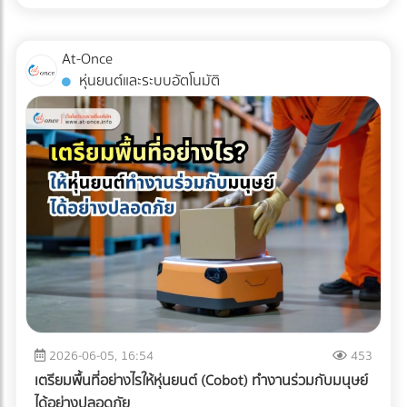
เหล่านี้คือเครื่องมือในการบริหารจัดการภาษีที่มีประสิทธิภาพในปี
การตามแก้ปัญหาที่ปลายทางอย่างแน่นอน
การขนส่งแบบ Cold Chain สำหรับมัทฉะ ไม่ใช่แค่การนำสินค้าไป
2026 หลายองค์กรอาจยังไม่ทราบว่า ค่าใช้จ่ายในการเช่ารถบัส
แช่ตู้เย็น แต่คือการ "ควบคุมอุณหภูมิและความชื้นให้คงที่แบบไร้
หรือ เช่ารถทัวร์ สามารถนำไปเป็นรายจ่ายเพื่อหักภาษีบริษัทได้
At-Once
รอยต่อ" (Seamless Temperature Control) ตั้งแต่หน้าฟาร์มที่
หากมีการวางแผนอย่างถูกต้องตามข้อกำหนดของกรม
หุ่นยนต์และระบบอัตโนมัติ
ญี่ปุ่นจนถึงประตูโรงงานในไทย 1. Origin (ต้นทางที่ญี่ปุ่น):
สรรพากร เงื่อนไขการนำค่าใช้จ่าย Outing & CSR ไปหักภาษี
กระบวนการเริ่มต้นตั้งแต่หลังจากการบด ผงมัทฉะจะถูกบรรจุใน
บริษัท การจะตอบคำถามว่า "เช่ารถบัสจัดสัมมนา หักภาษีได้
ถุงฟอยล์ทึบแสงแบบสุญญากาศ หรือซีลพร้อมซองดูดออกซิเจน
ไหม?" ต้องพิจารณาเงื่อนไขหลัก ดังนี้: ต้องมีวัตถุประสงค์เพื่อ
ทันที จากนั้นจะถูกนำไปจัดเก็บในคลังสินค้าควบคุมอุณหภูมิ (มัก
การพัฒนาบุคลากร: กิจกรรมต้องมีกำหนดการ (Itinerary)
จะต่ำกว่า 15°C หรือในบางเกรดอาจติดลบ) 2. Transit (ระหว่าง
ชัดเจน เช่น มีการอบรมสัมมนา หรือทำกิจกรรม CSR ที่เป็น
การเดินทาง): การขนส่งทางเรือ (Ocean Freight) จากญี่ปุ่นมา
ประโยชน์ต่อสังคม เป็นสิทธิประโยชน์ที่พนักงานทุกคนเข้าถึงได้:
ไทยใช้เวลาประมาณ 10-14 วัน หากใช้ตู้คอนเทนเนอร์ปกติ (Dry
ต้องเป็นการจัดเลี้ยงหรือสวัสดิการที่ให้สิทธิพนักงานทุกคนอย่าง
Container) อุณหภูมิภายในตู้อาจพุ่งสูงถึง 50-60°C ในตอน
เท่าเทียม ไม่เลือกปฏิบัติเฉพาะกลุ่ม มีหลักฐานการจ่ายเงินที่ถูก
กลางวัน ซึ่งจะอบผงมัทฉะจนเสื่อมสภาพทั้งหมด ธุรกิจ B2B จึง
ต้อง: ต้องมีใบกำกับภาษี/ใบเสร็จรับเงินที่ระบุชื่อบริษัทของคุณ
ต้องเลือกใช้ ตู้คอนเทนเนอร์ควบคุมอุณหภูมิ (Reefer
อย่างครบถ้วน 3 เทคนิคเช่ารถทัวร์เหมาคันให้ "ประหยัดงบ" และ
Container) ที่สามารถตั้งค่าอุณหภูมิให้คงที่ตลอดการเดินทาง
ถูกต้องตามกฎหมาย การประเมินจำนวนคนและประเภทรถ
ฝ่ามหาสมุทร 3. Destination (ปลายทางที่ไทย): เมื่อสินค้าถึง
(Capacity Planning): เลือกรถให้พอดีกับจำนวนคน เช่น
ท่าเรือประเทศไทย ความท้าทายคือ "อุณหภูมิภายนอกที่ร้อนจัด"
พนักงาน 20 คน ควรเลือกมินิบัสแทนรถบัสขนาด 40 ที่นั่ง เพื่อ
2026-06-05, 16:54
453
กระบวนการเคลียร์สินค้าทางศุลกากร (Customs Clearance)
ลดค่าใช้จ่ายส่วนเกิน การคำนวณเส้นทางและจุดแวะพัก: วางแผน
เตรียมพื้นที่อย่างไรให้หุ่นยนต์ (Cobot) ทำงานร่วมกับมนุษย์
ต้องทำอย่างรวดเร็ว และขนถ่ายสินค้าขึ้นรถบรรทุกห้องเย็น
เส้นทางให้ชัดเจนเพื่อหลีกเลี่ยงการวิ่งรถอ้อม ซึ่งจะช่วยลดต้นทุน
ได้อย่างปลอดภัย