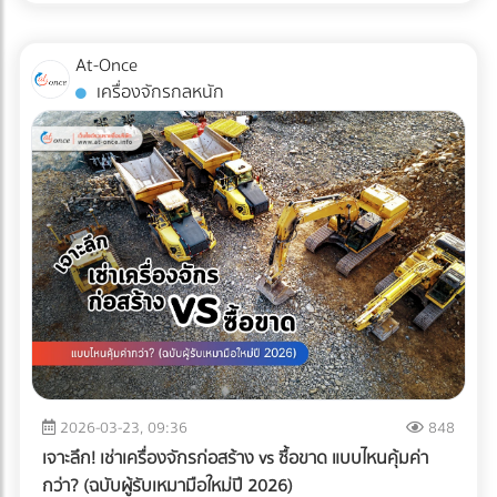
ไม่เพียงพออีกต่อไป แต่ "ความปลอดภัยระดับสากล" ต่างหากที่
เป็นกุญแจสำคัญในการรักษาคู่ค้า ระบบตรวจสอบคุณภาพ
At-Once
อัตโนมัติ หรือ Inspection System จึงไม่ใช่แค่เครื่องจักรในสาย
เครื่องจักรกลหนัก
การผลิต แต่มันคือ "ผู้พิทักษ์แบรนด์" ที่ป้องกันความผิดพลาดที่
อาจทำลายธุรกิจได้ในชั่วข้ามคืน
2026-03-23, 09:36
848
เจาะลึก! เช่าเครื่องจักรก่อสร้าง vs ซื้อขาด แบบไหนคุ้มค่า
กว่า? (ฉบับผู้รับเหมามือใหม่ปี 2026)