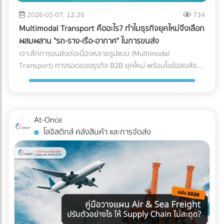
หลักของ AI ทันที วิธีแก้: ลงบันทึกรายได้และค่าใช้จ่ายทุกรายการ
ซื้อคุมงบประมาณ Logistics ได้อย่างมีประสิทธิภาพ กำลัง
ขนาดใหญ่, ธุรกิจที่มีปริมาณการเข้า-ออกของสินค้ามหาศาล
ตามความเป็นจริง นอกจากจะปลอดภัยจากสรรพากรแล้ว งบ
2026-05-07, 12:26
734
วางแผนขนส่งสินค้าล็อตใหญ่อยู่ใช่ไหม? ไม่ต้องเสียเวลาโทรเช็
(High-volume), หรือสินค้าที่มีน้ำหนักมาก/ชิ้นใหญ่ที่เคลื่อนย้าย
การเงินที่สะท้อนกำไรที่แท้จริง ยังช่วยให้ธุรกิจกู้ขอสินเชื่อกับ
กราคาหลายที่ให้วุ่นวาย! ค้นหาและเปรียบเทียบ บริษัทขนส่ง
Multimodal Transport คืออะไร? ทำไมธุรกิจยุคใหม่จึงเลือก
ยาก 3. รูปแบบตัว L (L-Shaped Layout) ผังคลังสินค้าแบบตัว
ธนาคาร หรือดึงดูดนักลงทุนได้ง่ายขึ้นด้วย 2. ปรับตัวเข้าสู่ระบบ
สินค้า, ผู้ให้บริการขนส่งเหมาคัน, และบริษัท Logistics ชั้นนำ ที่มี
ผสมผสาน "รถ-ราง-เรือ-อากาศ" ในการขนส่ง
L จะคล้ายกับตัว I แต่จุดรับสินค้าและจุดจ่ายสินค้าจะตั้งฉากกันที่
Digital Tax แบบเต็มรูปแบบ ความผิดพลาดเล็กๆ น้อยๆ จาก
รถพร้อมให้บริการทุกประเภท ผ่านการคัดกรองความน่าเชื่อถือ
เจาะลึกการขนส่งต่อเนื่องหลายรูปแบบ (Multimodal
มุม 90 องศา (อยู่คนละด้านของผนังอาคาร) มักเกิดขึ้นจากข้อ
การทำงานของคน (Human Error) เช่น พิมพ์ตัวเลขใบกำกับ
แล้ว ได้ที่นี่
Transport) ทางรอดของธุรกิจ B2B ยุคใหม่ พร้อมไขข้อสงสัยว่า
จำกัดของรูปทรงอาคาร หรือพื้นที่ที่ดิน ข้อดี: แยกพื้นที่รับและส่ง
ภาษีผิด หรือหัก ณ ที่จ่ายไม่ครบ ถือเป็นหนึ่งในสาเหตุหลักที่ทำให้
ใครคือ "เจ้าภาพ" ตัวจริงที่ช่วยคุมต้นทุนและเวลา ค้นหาพาร์ท
สินค้าออกจากกันอย่างชัดเจน ลดความแออัดบริเวณประตูได้ดี
โดนเรียกตรวจสอบ วิธีแก้: เปลี่ยนจากการใช้กระดาษ มาใช้ระบบ
เนอร์ได้ที่ At-Once
เทียบเท่าตัว I ข้อควรระวัง: การไหลเวียนของสินค้าอาจต้องเข้า
e-Tax Invoice & e-Receipt และ e-Withholding Tax ที่เชื่อมต่อ
โค้ง ซึ่งต้องคำนวณพื้นที่วงเลี้ยวของรถโฟล์คลิฟต์ให้ดี เพื่อ
กับระบบบัญชีบนคลาวด์ ซึ่งไม่เพียงแต่ช่วยลดต้นทุนค่าเอกสาร
ป้องกันอุบัติเหตุ เหมาะกับใคร?: อาคารที่มีรูปทรงตัว L อยู่แล้ว,
At-Once
แต่ยังทำให้ข้อมูลวิ่งตรงเข้าสู่ระบบของสรรพากรอย่างแม่นยำและ
คลังสินค้าที่ต้องการแยกประเภทรถบรรทุกขาเข้าและขาออกแบบ
โลจิสติกส์ คลังสินค้า และการจัดส่ง
ไร้รอยต่อ 3. กระทบยอด (Reconcile) บัญชีและสต็อกสินค้า
เด็ดขาด (เช่น รถเทรลเลอร์ส่งของเข้าทางด้านหน้า รถกระบะรับ
อย่างสม่ำเสมอ ข้อผิดพลาดสุดคลาสสิกของ SME คือการ "ดอง
ของออกทางด้านข้าง) เช็กลิสต์: เลือก Layout แบบไหนให้ตอบ
เอกสาร" ไว้ทำทีเดียวตอนสิ้นปี ซึ่งในยุคที่สรรพากรเห็นข้อมูล e-
โจทย์ที่สุด? หากคุณกำลังจะสร้างคลังสินค้าใหม่ หรือรีโนเวทคลัง
Payment ของคุณแทบจะแบบ Real-time การรอแก้ปัญหาตอน
เดิม ลองใช้ 3 คำถามนี้เป็นตัวกรองครับ: ลักษณะอาคารของคุณ
สิ้นปีถือว่าสายเกินไป วิธีแก้: ต้องทำการ "กระทบยอดบัญชี"
เป็นแบบไหน? (หากมีประตูฝั่งเดียว = บังคับตัว U, หากมีประตู
ระหว่าง Statement ธนาคาร กับสมุดบัญชีรายวันเป็นประจำ "ทุก
หน้า-หลัง = ทำตัว I ได้) คุณใช้รถโฟล์คลิฟต์กี่คัน? (ถ้างบจำกัด
เดือน" รวมถึงต้องมีการนับสต็อกสินค้าให้ตรงกับตัวเลขในระบบ
และมีรถน้อย การใช้ผังตัว U จะช่วยให้บริหารการใช้รถโฟล์คลิฟต์
อยู่เสมอ หากพบความผิดปกติจะได้ปรับปรุงแก้ไขได้ทันท่วงที 3