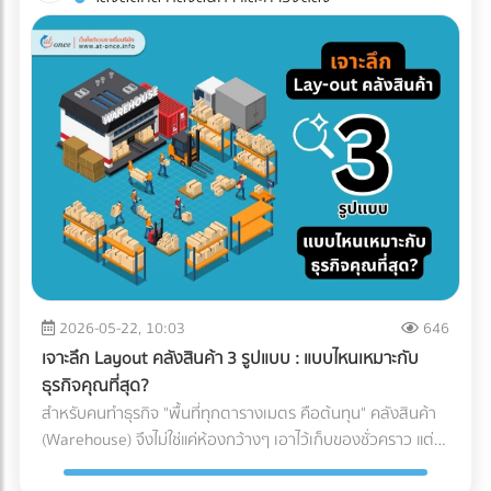
ทาง (เช่น โดนฝนสาด หรืออุณหภูมิเปลี่ยน) บทความนี้จะพาคุณ
โรงงานอาหาร? ค้นหาตัวแทนจำหน่ายเครื่องจักร และผู้ให้บริการ
ไปกางโพย ประเภทรถขนส่ง Logistics เพื่อให้คุณจับคู่สินค้ากับ
ระบบ Inspection Systems ระดับอุตสาหกรรม ที่ At-Once
ยานพาหนะได้อย่างถูกต้อง คุ้มค่า และตอบโจทย์ธุรกิจมากที่สุด
ทำไมฝ่ายจัดซื้อต้องซีเรียสเรื่อง "ประเภทรถขนส่ง"? การตัดสินใจ
เลือกรถขนส่งมีผลโดยตรงต่อกำไร (Profit Margin) ของบริษัท
เพราะรถแต่ละประเภทมีข้อจำกัดทางกฎหมายและลักษณะทาง
กายภาพที่ต่างกัน: กฎหมายน้ำหนักบรรทุก: รถแต่ละคันถูกจำกัด
น้ำหนักไม่ให้เกินมาตรฐาน หากฝ่าฝืน บริษัทของคุณอาจโดนค่า
ปรับมหาศาลและเสียประวัติ ข้อจำกัดเรื่องเวลาและเส้นทาง: รถ
บรรทุกขนาดใหญ่ (ตั้งแต่ 6 ล้อขึ้นไป) จะติดช่วงเวลาห้ามวิ่งใน
เขตกรุงเทพฯ และปริมณฑล หากสินค้าคุณต้องส่งด่วน การเลือก
รถผิดอาจทำให้ผิดนัดลูกค้าได้ เปิดโพย 5 ประเภทรถขนส่งยอด
ฮิต: สินค้าแบบไหน ใช้รถอะไร? เพื่อให้เห็นภาพชัดเจน เราขอแบ่ง
2026-05-22, 10:03
646
ประเภทรถที่ใช้บ่อยในวงการโลจิสติกส์ออกเป็น 5 ประเภทหลัก
เจาะลึก Layout คลังสินค้า 3 รูปแบบ : แบบไหนเหมาะกับ
ดังนี้: 1. รถกระบะตอนเดียว (ตู้ทึบ / คอก) ราชาแห่งความคล่อง
ธุรกิจคุณที่สุด?
ตัว วิ่งได้ตลอด 24 ชั่วโมง โดยไม่มีข้อจำกัดด้านเวลา เเละบรรทุก
สำหรับคนทำธุรกิจ "พื้นที่ทุกตารางเมตร คือต้นทุน" คลังสินค้า
น้ำหนักได้ประมาณ 1-2 ตัน (ขึ้นอยู่กับโครงสร้างและการดัดแปลง
(Warehouse) จึงไม่ใช่แค่ห้องกว้างๆ เอาไว้เก็บของชั่วคราว แต่
ของรถ ) ตู้ทึบ: เหมาะกับสินค้าที่ต้องการการปกป้องจากแดด ฝน
เป็นหัวใจสำคัญของระบบ Supply Chain พอๆกับการจัดการคลัง
และฝุ่นละออง 100% คอกเหล็ก: เหมาะกับสินค้าที่รูปทรงไม่