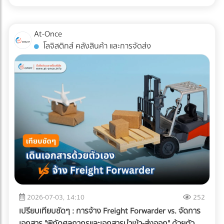
สำหรับแวดวง อาหารแช่แข็ง (Frozen Food) ความตั้งใจดีนี้มักจะ
หากพื้นที่ดาดฟ้าของคุณมีระดับความลาดเอียง (Slope) ไม่ดีพอ
ถูกเบรกโดยฝ่าย R&D และ QA ด้วยคำถามแทงใจดำที่ว่า...
หรือท่อระบายน้ำ (Floor Drain) อุดตัน จะทำให้เกิดปัญหาน้ำท่วม
"เปลี่ยนแพ็กเกจจิ้งแล้ว Shelf Life จะสั้นลงไหม? สินค้าจะเกิด
At-Once
ขัง สิ่งที่ต้องทำ: ก่อนปูพื้นใหม่ ควรเช็กระดับความลาดเอียงของ
เกล็ดน้ำแข็ง (Freezer Burn) หรือเปล่า? และถุงจะกรอบแตกใน
โลจิสติกส์ คลังสินค้า และการจัดส่ง
พื้นคอนกรีตว่าสามารถทำให้น้ำไหล ลงท่อได้สะดวกหรือไม่ และ
ห้องเย็นไหม?" ความกังวลนี้คือความจริงที่หลีกเลี่ยงไม่ได้ ใน
ควรเพิ่มจุดระบายน้ำ หรือใส่ตะแกรงกันเศษใบไม้ขยะอุดตัน ????
อุตสาหกรรมอาหารแช่แข็ง การใช้วัสดุรักษ์โลกแบบผิดประเภทอาจ
จุดบอดสำคัญ: ทำไม "ระบบกันซึม" ถึงเป็นสิ่งที่ห้ามตัดงบทิ้งเด็ด
ทำให้อายุการเก็บรักษาที่เคยอยู่ได้นาน 1-2 ปี ลดลงอย่าง
ขาด? หลายคนมักตกหลุมพรางด้วยการนำหญ้าเทียม แผ่นไม้
ฮวบฮาบ หรือเกิดความเสียหายระหว่างขนส่ง ซึ่งส่งผลกระทบ
เทียม (Wood Plastic Composite) หรือกระเบื้อง ไปปูทับลงบน
อย่างรุนแรงต่อกำไรและชื่อเสียงของแบรนด์ เรามาทำความเข้าใจ
พื้นคอนกรีตดาดฟ้าเดิมโดยตรง เพราะคิดว่าพื้นปูนเก่าก็ดูแข็ง
ความท้าทายนี้ตามความเป็นจริง พร้อมหา "ทางรอด" เชิง
แรงดี แต่นี่คือ "ฝันร้าย" ที่รอวันปะทุเมื่อหน้าฝนมาเยือน
วิศวกรรมที่จะช่วยให้โรงงานของคุณรักษ์โลกได้ โดยที่อาหารแช่
ธรรมชาติของพื้นคอนกรีตดาดฟ้าที่ต้องตากแดดตากฝนมา
แข็งยังคงคุณภาพสมบูรณ์ 100% ทำไมบรรจุภัณฑ์รักษ์โลกทั่วไป
หลายปี ย่อมมีการยืดและหดตัวจนเกิด "รอยแตกร้าวขนาดเล็ก
ถึงสอบตกใน "ห้องเย็น"? หน้าที่หลักของบรรจุภัณฑ์อาหารแช่
(Hairline Cracks)" ที่ตาเปล่ามองไม่เห็น เมื่อคุณนำวัสดุไปปูทับ
แข็งคือการทนต่ออุณหภูมิติดลบ (ตั้งแต่ -18°C ไปจนถึง -40°C)
น้ำฝนจะซึมผ่านร่องพื้นลงไปขังอยู่ใต้แผ่นหญ้าเทียมหรือพื้นไม้
และต้องเป็น "เกราะป้องกัน (Barrier)" ไม่ให้ความชื้นระเหยออก
ความชื้นที่สะสมอยู่ตลอดเวลาจะค่อยๆ แทรกซึมลงตามรอยร้าว
จากอาหารจนเกิดสภาวะ Freezer Burn (เนื้อสัตว์หรืออาหาร
ของคอนกรีต ผลลัพธ์ที่ตามมาหากไม่ทำระบบกันซึม: เหล็กเส้น
แห้งกระด้างและเสียรสชาติ) พลาสติกแบบดั้งเดิมที่โรงงานนิยมใช้
2026-07-03, 14:10
252
เป็นสนิมและดันปูนแตก: ความชื้นจะทำปฏิกิริยากับเหล็กเส้นใน
(เช่น ไนลอนประกบ PE) มีความเหนียว ทนความเย็น และกันรอย
เปรียบเทียบชัดๆ : การจ้าง Freight Forwarder vs. จัดการ
โครงสร้างพื้นคอนกรีต ทำให้เหล็กบวมและดันให้คอนกรีตหลุด
เจาะทะลุจากความแหลมคมของเกล็ดน้ำแข็งได้ดีเยี่ยม แต่มัน
เอกสาร "พิกัดศุลกากรและเอกสารนำเข้า-ส่งออก" ด้วยตัว