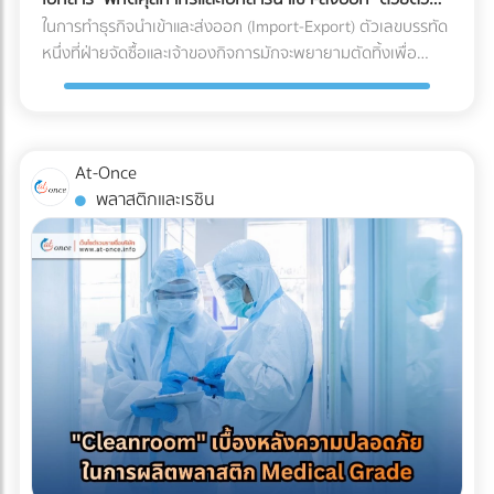
ร่อน (Spalling Concrete) ฝ้าเพดานชั้นล่างพังทลาย: น้ำที่ซึม
"รีไซเคิลไม่ได้" ในขณะที่หากคุณเปลี่ยนไปใช้พลาสติกชีวภาพที่
เอง
ในการทำธุรกิจนำเข้าและส่งออก (Import-Export) ตัวเลขบรรทัด
ลงมาจะหยดใส่ฝ้าเพดานชั้นล่าง ทำให้ฝ้าเกิดรอยด่าง เป็นเชื้อรา
ย่อยสลายได้ (เช่น PLA) วัสดุเหล่านี้มักจะเปราะบาง ทนความเย็น
หนึ่งที่ฝ่ายจัดซื้อและเจ้าของกิจการมักจะพยายามตัดทิ้งเพื่อ
หรือทะลุพังลงมา ทำลายเฟอร์นิเจอร์และระบบไฟที่เพิ่งทำใหม่
จัดไม่ได้ ถุงจะกรอบและแตกหักง่ายมากเมื่อเจออุณหภูมิติดลบ
ประหยัดต้นทุนคือ "ค่าบริการตัวแทนออกของ (Customs
ทั้งหมด ค่าซ่อมแซมที่แพงกว่าค่าป้องกัน: หากเกิดน้ำรั่วซึม คุณ
แถมยังมีอัตราการซึมผ่านของไอน้ำ (WVTR) สูง ทำให้อาหารสูญ
Broker) หรือ Freight Forwarder" หลายองค์กรมีความเชื่อว่า
จะต้องเสียเงินรื้อถอนพื้นดาดฟ้าที่เพิ่งตกแต่งเสร็จทั้งหมดออก
เสียน้ำหนักและคุณภาพอย่างรวดเร็ว 3 กลยุทธ์รักษาสมดุล: รักษ์
การจัดการจองเรือและเดินพิธีการศุลกากรด้วยตัวเองเป็นเพียง
เพื่อมาซ่อมแซมรอยรั่ว ซึ่งเป็นต้นทุนที่แพงกว่าการทำระบบกันซึม
โลกได้ โดย Shelf Life อาหารแช่แข็งไม่พัง หากโรงงานของคุณ
งานเอกสาร (Paperwork) ทั่วไปที่ใครๆ ก็ทำได้ แต่ในความเป็น
ตั้งแต่แรกหลายเท่าตัว เลือกระบบกันซึมดาดฟ้าอย่างไรให้จบ
At-Once
ต้องการเดินหน้าเรื่อง Eco-packaging ในอุตสาหกรรมอาหารแช่
จริง โลกของการค้าระหว่างประเทศถูกผูกมัดด้วยกฎหมายและข้อ
ปัญหา? ก่อนที่จะเริ่มงานตกแต่ง (Finishing) พื้นผิวดาดฟ้า คุณ
พลาสติกและเรซิน
แข็ง นี่คือทางออกที่แบรนด์ชั้นนำระดับโลกกำลังปรับใช้: 1. เปลี่ยน
บังคับที่ซับซ้อน การพยายามประหยัดงบหลักพันในการจ้างผู้
ควรลงทุนกับการทำ ระบบกันซึม (Waterproofing System) ที่มี
ผ่านสู่ Mono-material PE (พลาสติกชนิดเดียวที่เกิดมาเพื่อ
เชี่ยวชาญ อาจนำไปสู่ "ต้นทุนแฝงและค่าปรับหลักล้าน" ที่สามารถ
คุณภาพ โดยประเภทที่นิยมใช้สำหรับดาดฟ้ามีดังนี้: อะคริลิกกัน
ความเย็น) วงการอุตสาหกรรมอาหารแช่แข็งในปี 2026 กำลังมุ่ง
ทำให้ธุรกิจสะดุดจนถึงขั้นวิกฤตได้ นี่คือบทเรียนราคาแพงและ
ซึม (Acrylic Waterproof): เหมาะสำหรับดาดฟ้าทั่วไปที่มีการ
หน้าไปที่โครงสร้าง Mono-material PE (Polyethylene) คือการ
ความเสี่ยงระดับโครงสร้าง ที่ธุรกิจต้องแบกรับเมื่อตัดสินใจ
สัญจรไม่หนักมาก มีความยืดหยุ่น ทนทานต่อรังสียูวี และช่วย
ใช้พลาสติกตระกูล PE ทั้งหมดมาทำเป็นถุง เนื่องจาก PE มีจุด
จัดการเอกสารและพิกัดศุลกากรด้วยตัวเอง 3 สิ่งที่ไม่อยากให้เกิด
สะท้อนความร้อนได้ดี โพลียูรีเทนกันซึม (PU Waterproof): เหมาะ
เด่นเรื่องการทนความเย็นจัดได้ดี ไม่กรอบแตก และที่สำคัญคือ
เมื่อการจัดการเอกสารศุลกากรผิดพลาด 1. การสำแดง "พิกัด
สำหรับพื้นที่ที่มีน้ำขัง หรือดาดฟ้าที่ต้องการปูพื้นกระเบื้อง/ไม้
สามารถนำไปรีไซเคิลเข้าสู่ระบบเศรษฐกิจหมุนเวียน (Circular
ศุลกากร (HS Code)" ผิดพลาด HS Code (Harmonized
เทียมทับ มีความยืดหยุ่นสูงมาก ทนต่อรอยแตกร้าวของอาคารได้
Economy) ได้ 100% ตอบโจทย์กฎหมายต่างประเทศได้ทันที 2.
System Code) คือรหัสตัวเลขสากลที่ใช้แยกประเภทสินค้าทั่วโลก
ดีเยี่ยม ป้องกันน้ำซึมผ่านได้ 100% บทสรุป การรีโนเวทดาดฟ้าให้
ใช้เทคโนโลยี MDO-PE อัปเกรดความเหนียวและป้องกันรอยเจาะ
ซึ่งรหัสนี้จะเป็นตัวกำหนดอัตราภาษีนำเข้า-ส่งออกที่ธุรกิจต้อง
เป็น Rooftop ที่สวยงามและสร้างกำไรให้ธุรกิจ เป็นไอเดียที่ยอด
ทะลุ เพื่อแก้ปัญหาเรื่องความแข็งแรง โรงงานบรรจุภัณฑ์ยุคใหม่จะ
จ่าย การตีความ HS Code ไม่ใช่เรื่องตรงไปตรงมา สินค้าหนึ่งชิ้น
เยี่ยม แต่รากฐานที่สำคัญที่สุดของความสวยงามนั้นคือ "ความ
ใช้เทคโนโลยี MDO (Machine Direction Orientation) ในการยืด
อาจเข้าข่ายพิกัดได้หลายหมวดหมู่ขึ้นอยู่กับวัสดุหรือการใช้งาน
ปลอดภัยและโครงสร้างที่ปกป้องอาคารได้" การให้ความสำคัญกับ
ฟิล์ม PE ให้มีความแข็งแรง แกร่งขึ้น และทนต่อการเจาะทะลุ