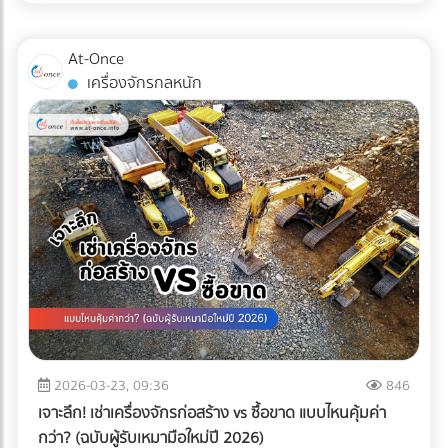
ไม่เพียงพออีกต่อไป แต่ "ความปลอดภัยระดับสากล" ต่างหากที่
เป็นกุญแจสำคัญในการรักษาคู่ค้า ระบบตรวจสอบคุณภาพ
At-Once
อัตโนมัติ หรือ Inspection System จึงไม่ใช่แค่เครื่องจักรในสาย
เครื่องจักรกลหนัก
การผลิต แต่มันคือ "ผู้พิทักษ์แบรนด์" ที่ป้องกันความผิดพลาดที่
อาจทำลายธุรกิจได้ในชั่วข้ามคืน
2026-03-23, 09:36
846
เจาะลึก! เช่าเครื่องจักรก่อสร้าง vs ซื้อขาด แบบไหนคุ้มค่า
กว่า? (ฉบับผู้รับเหมามือใหม่ปี 2026)