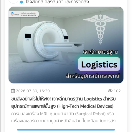
โลจิสติกส์ คลังสินค้า และการจัดส่ง
Industrial ESS ทำงานอย่างไร? ระบบนี้คือการรวมร่างกัน
AR: สัมผัสประสบการณ์ 3D โดยไม่ต้องโหลดแอปฯ ข้อเสียของ
ระหว่าง แผงโซลาร์เซลล์ (ผลิตไฟ) + อินเวอร์เตอร์แบบไฮบริด
การทำ AR ในอดีตคือลูกค้าต้องเสียเวลาดาวน์โหลด
(สลับแหล่งจ่ายไฟ) + แบตเตอรี่อุตสาหกรรม (กักเก็บไฟ) เมื่อมี
แอปพลิเคชัน (App-based AR) ซึ่งสร้างความรำคาญใจ แต่
ระบบ Industrial ESS เข้ามา โรงงานของคุณจะเสมือนมี UPS
Web-AR ทลายข้อจำกัดนั้นทิ้งไป เพียงแค่ลูกค้าใช้กล้องสมาร์ต
(เครื่องสำรองไฟ) ขนาดยักษ์คอยคุ้มกัน โดยระบบจะทำงานแบบไร้
โฟนสแกน QR Code บนโบรชัวร์ โมเดล 3D ของเครื่องจักรของ
รอยต่อ (Seamless Transition) เมื่อไฟจากการไฟฟ้าดับหรือ
คุณก็สามารถลอยขึ้นมาบนโต๊ะประชุมของพวกเขาได้ทันที! ทำไม
กระชาก ระบบจะสลับไปดึงกระแสไฟจากแบตเตอรี่มาจ่ายให้
ธุรกิจ B2B ถึงควรใช้ Web-AR ในสื่อสิ่งพิมพ์? ย่อของใหญ่ ให้มา
เครื่องจักรสำคัญ (Critical Loads) ทันทีในระดับเสี้ยววินาที ทำให้
อยู่บนโต๊ะประชุม: คุณไม่สามารถพกเครื่องจักรหนัก 2 ตันไปเสนอ
สายการผลิตเดินหน้าต่อไปได้โดยที่เครื่องจักรไม่สะดุด ทำไมปี
ขายลูกค้าได้ แต่ Web-AR ช่วยให้ลูกค้าซูมดูรายละเอียด รวมถึง
2026 ถึงเป็น "จังหวะทอง" ในการลงทุนระบบ ESS? หากย้อน
กลไกภายใน และหมุนดูสินค้าได้ 360 องศาผ่านมือถือหรือ Tablet
กลับไปช่วงปี 2021-2022 แบตเตอรี่อุตสาหกรรมยังมีราคาสูงลิ่ว
เปลี่ยนสิ่งพิมพ์ให้วัดผลได้ (Measurable ROI): โบรชัวร์ปกติเรา
จนหลายโรงงานถอดใจ แต่ในยุค 2026 เกมได้เปลี่ยนไปแล้วด้วย
ไม่รู้เลยว่าลูกค้าอ่านหน้าไหน แต่ Web-AR สามารถเก็บ Data ได้
ปัจจัยเหล่านี้: ราคาแบตเตอรี่ LFP ลดลงอย่างมีนัยสำคัญ:
ว่าลูกค้าสแกน QR Code จากพื้นที่ไหน สแกนกี่ครั้ง และใช้เวลาดู
2026-07-30, 16:29
102
เทคโนโลยีแบตเตอรี่ Lithium Iron Phosphate (LiFePO4)
โมเดล 3D นานเท่าไร สร้าง Wow Experience ทันที: ผู้บริหาร
ขนส่งอย่างไรไม่ให้พัง! เจาะลึกมาตรฐาน Logistics สำหรับ
สำหรับอุตสาหกรรม มีการผลิตในสเกลที่ใหญ่ขึ้นมาก ทำให้ราคา
B2B มีเวลาจำกัด การทำให้พวกเขา "ว้าว" ตั้งแต่ 10 วินาทีแรกที่
อุปกรณ์การแพทย์ขั้นสูง (High-Tech Medical Devices)
ต่อกิโลวัตต์-ชั่วโมง (kWh) ถูกลงกว่าอดีตเกือบ 40% แถมยังมี
เห็นสินค้า ช่วยเพิ่มโอกาสในการขอเข้าพบ (Pitching) ได้มหาศาล
การขนส่งเครื่อง MRI, หุ่นยนต์ผ่าตัด (Surgical Robot) หรือ
ความปลอดภัยสูง ไม่ติดไฟง่าย และอายุการใช้งานยาวนานกว่า
การลงทุนทำ Web-AR บนแคตตาล็อกสินค้าเพียงครั้งเดียว
เครื่องเลเซอร์ความงามมูลค่าหลักสิบล้าน ไม่เหมือนกับการส่ง
10,000 ไซเคิล (อ้างอิงจากรายงาน Bloomberg) ระบบ Peak
สามารถนำไปใช้งานซ้ำได้ทั้งในงานอีเวนต์ (Exhibition) และการ
พัสดุทั่วไป เพราะความเสียหายของเครื่องมือแพทย์ขั้นสูงเหล่านี้
Shaving หั่นค่าไฟ TOU แบบอัจฉริยะ: โรงงานส่วนใหญ่ใช้ค่าไฟ