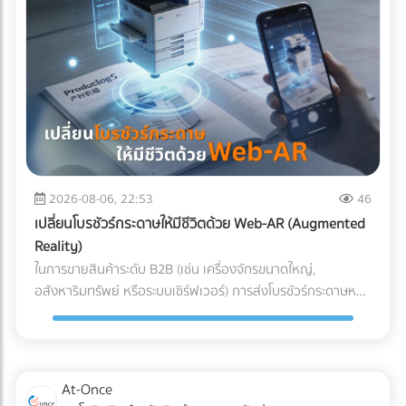
ผสานระบบ Solar Hybrid เข้ากับ ESS กลายเป็นจิ๊กซอว์ชิ้น
สำคัญที่เจ้าของโรงงานกำลังจับตามอง คำถามคือ... การลงทุน
ระบบนี้ "คุ้มทุน" จริงหรือไม่? บทความนี้จะพาคุณไปเจาะลึกทุกมิติ
ครับ "ต้นทุนแฝง" เมื่อเครื่องจักรสะดุด ที่บิลค่าไฟไม่ได้บอกคุณ
ก่อนจะตอบว่าแบตเตอรี่คุ้มไหม เราต้องประเมิน "ความสูญเสีย"
ที่แท้จริงเวลาโรงงานไฟดับกันก่อนครับ ซึ่งมักจะประกอบไปด้วย 3
ประเด็นที่รบกวนใจผู้บริหารหลายคน: วัตถุดิบที่ต้องเททิ้ง
(Wasted Raw Materials): สำหรับโรงงานพลาสติก อาหาร
หรือเคมีภัณฑ์ หากความร้อนตกหรือสายพานหยุดกะทันหัน
2026-08-06, 22:53
46
วัตถุดิบที่ค้างอยู่ในเครื่องจักรจะเสียหายและกลายเป็นของเสีย
เปลี่ยนโบรชัวร์กระดาษให้มีชีวิตด้วย Web-AR (Augmented
(Defect/Scrap) ทันที เวลาในการรีเซ็ตระบบ (Downtime &
Reality)
Restart Time): ไฟดับ 15 นาที ไม่ได้แปลว่ากลับมาผลิตต่อได้ใน
ในการขายสินค้าระดับ B2B (เช่น เครื่องจักรขนาดใหญ่,
นาทีที่ 16 เครื่องจักรขนาดใหญ่ CNC หรือเตาอบ ต้องใช้เวลา
อสังหาริมทรัพย์ หรือระบบเซิร์ฟเวอร์) การส่งโบรชัวร์กระดาษหนา
วอร์มอัปและตั้งค่าพารามิเตอร์ใหม่ ซึ่งอาจกินเวลาเป็นชั่วโมง ค่า
เตอะให้ผู้บริหารอ่าน มักจะจบลงที่ถังขยะ ในยุคที่คู่แข่งต่างนำ
ปรับและความเชื่อมั่น (Penalties & Reputation): การสะดุดของ
เสนอด้วยวิดีโอ 3D คำถามคือ... คุณจะทำอย่างไรให้โบรชัวร์
แผนการผลิตนำไปสู่การส่งมอบสินค้าล่าช้า (Late Delivery) ซึ่ง
กระดาษที่พิมพ์มาแล้ว สามารถปิดการขายลูกค้าองค์กรได้? และ
อาจโดนลูกค้ารายใหญ่ปรับ หรือร้ายแรงที่สุดคือถูกตัดออกจาก
คำตอบในปี 2026 คือการผสานสื่อออฟไลน์เข้ากับโลกดิจิทัลด้วย
At-Once
Supply Chain นวัตกรรมเปลี่ยนเกม: Solar Hybrid +
เทคโนโลยี Web-AR (Web-based Augmented Reality) Web-