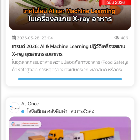
แต่ทุกชั่วโมงที่รถขุดหรือรถเบคโฮต้องจอดนิ่งสนิท นั่นหมายถึง
ค่าแรงคนงานที่เสียเปล่า ค่าเช่าเครื่องจักรที่บานปลาย และความ
เสี่ยงที่จะโดนค่าปรับจากความล่าช้าในการส่งมอบโครงการ การ
ลงทุนวางระบบระบายน้ำที่ได้มาตรฐานตั้งแต่เนิ่นๆ จึงเป็นการซื้อ
ความเสี่ยงที่คุ้มค่าที่สุด กรณีศึกษาจำลอง: การวางระบบระบาย
2026-05-28, 23:04
486
น้ำพื้นที่ก่อสร้าง ในการแก้ปัญหาไซต์งานพื้นที่เสี่ยง บริษัทผู้รับ
เทรนด์ 2026: AI & Machine Learning ปฏิวัติเครื่องสแกน
เหมางานโยธาระบายน้ำ จะแบ่งการทำงานออกเป็น 2 เฟสหลัก:
X-ray อุตสาหกรรมอาหาร
เฟสที่ 1: การสำรวจและประเมินพื้นที่ (Site Assessment) ทีม
ในอุตสาหกรรมอาหาร ความปลอดภัยทางอาหาร (Food Safety)
วิศวกรทำการสำรวจแผนที่ความสูง (Topographic Survey)
คือหัวใจสูงสุด การหลุดรอดของเศษกระจก พลาสติก หรือกระดูก
เพื่อหาจุดต่ำสุดของพื้นที่ และประเมินทิศทางการไหลของน้ำตาม
ชิ้นเล็กๆ เพียงชิ้นเดียว อาจนำไปสู่การเรียกคืนสินค้า (Product
ธรรมชาติ เฟสที่ 2: การออกแบบและติดตั้งระบบระบายน้ำ
Recall) ที่สร้างความเสียหายมหาศาล แม้โรงงานส่วนใหญ่จะใช้
(System Design) ร่องน้ำรอบไซต์ (Perimeter Drains): ขุดร่อง
เครื่อง X-ray อาหาร อยู่แล้ว แต่ปัญหาที่มักพบคือ การคัดทิ้งผิด
น้ำล้อมรอบพื้นที่เพื่อดักจับน้ำจากภายนอกไม่ให้ไหลเข้ามาในไซต์
พลาด (False Reject) ซึ่งทำให้สูญเสียอาหาร (Food Waste)
At-Once
งาน ระบบระบายน้ำใต้ดิน (Subsurface Drainage): วางท่อเจาะรู
และเสียต้นทุน ในปี 2026 AI ตรวจสอบคุณภาพ และ Machine
โลจิสติกส์ คลังสินค้า และการจัดส่ง
ใต้ดินเพื่อลดระดับน้ำใต้ดิน ป้องกันดินอ่อนตัว บ่อพักน้ำและปั๊ม
Learning โรงงาน ได้เข้ามาปฏิวัติเครื่องตรวจจับสิ่งแปลกปลอม
น้ำ (Retention Ponds & Pump Stations): สร้างบ่อพักน้ำ
ไปสู่ยุคใหม่ที่แม่นยำกว่าเดิมเพื่อแก้ปัญหา False Reject อย่าง
ชั่วคราวในจุดที่ต่ำที่สุด และใช้ปั๊มน้ำบาดาลหรือเครื่องสูบน้ำขนาด
จริงจัง ซึ่งถือเป็นมาตรฐานใหม่ที่โรงงานอาหารในไทยต้องเริ่ม
ใหญ่ สูบน้ำออกสู่แหล่งน้ำสาธารณะอย่างรวดเร็ว ผลลัพธ์ที่ได้
ปรับตัวตามแนวทางสากลนี้ Machine Learning เปลี่ยนการ