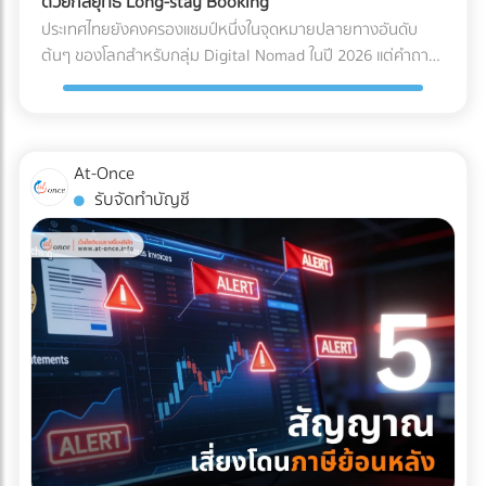
ด้วยกลยุทธ์ Long-stay Booking
ไฟฟ้าลัดวงจรเมื่อเปิดใช้งาน การเอียงและการกระแทก (Tilt &
Solar Hybrid และ Industrial ESS ต้องอาศัยความเชี่ยวชาญ
ประเทศไทยยังคงครองแชมป์หนึ่งในจุดหมายปลายทางอันดับ
Drop): เครื่องมือขนาดใหญ่บางชนิดถูกระบุไว้ในคู่มือวิศวกรรม
ทางวิศวกรรมขั้นสูง ทั้งการคำนวณโหลดไฟฟ้า การเลือกขนาด
ต้นๆ ของโลกสำหรับกลุ่ม Digital Nomad ในปี 2026 แต่คำถาม
เลยว่า "ห้ามเอียงเกินกี่องศา" การใช้พนักงานยกของ (Porter)
แบตเตอรี่ และการขออนุญาตขนานไฟอย่างถูกต้อง หากคุณเป็น
ที่น่าสนใจคือ... ทำไมรายได้มหาศาลจากคนกลุ่มนี้ ถึงไปตกอยู่กับ
ทั่วไปที่ไม่มีความเชี่ยวชาญ อาจทำให้สารทำความเย็นรั่วไหล หรือ
เจ้าของธุรกิจหรือผู้บริหารที่กำลังมองหาบริษัทผู้รับเหมา (EPC)
คอนโดมิเนียมปล่อยเช่า หรือโฮสต์บน Airbnb มากกว่าที่จะเป็น
แกนกลไกภายในเครื่องมือเสียสมดุลไปตลอดกาล มาตรฐาน
ที่ได้มาตรฐานสากล มีวิศวกรเซ็นรับรองอย่างถูกต้อง และ
โรงแรมหรือรีสอร์ต? สาเหตุหลักเป็นเพราะโรงแรมส่วนใหญ่ยังคง
Logistics แบบไหนที่ธุรกิจเครื่องมือแพทย์ต้องมองหา? ผู้ให้
ประวัติการทิ้งงานเป็นศูนย์ เข้ามาค้นหาและเปรียบเทียบรายชื่อ
ทำการตลาดด้วยวิธีเดิมๆ คือการพึ่งพา OTA (Online Travel
At-Once
บริการขนส่ง (3PL) ระดับพรีเมียมที่จะมาดูแลสินค้าหลักล้านของ
บริษัทรับติดตั้งโซลาร์เซลล์อุตสาหกรรมชั้นนำของประเทศไทยได้
Agencies) และขายห้องพักแบบ "รายวัน" ซึ่งไม่ตอบโจทย์ชาว
รับจัดทำบัญชี
คุณ ควรต้องมีคุณสมบัติและเทคโนโลยีที่ออกแบบมาเพื่อการ
ฟรีที่ At-once แพลตฟอร์มที่เชื่อมโยงธุรกิจ B2B ให้เจอกับพาร์ท
Nomad ที่ต้องการพำนักระยะยาว (1-6 เดือน) หากคุณเป็น
แพทย์โดยเฉพาะ ดังนี้: รถขนส่งระบบกันสะเทือนแบบถุงลม (Air-
เนอร์ตัวจริง ช่วยให้โรงงานของคุณเดินหน้าต่อได้อย่างมั่นคง
เจ้าของโรงแรมหรือผู้บริหารที่ต้องการเพิ่ม Occupancy Rate
Ride Suspension): นี่คือหัวใจสำคัญ! ต้องใช้รถบรรทุกที่ติดตั้ง
และไม่มีวันสะดุด!
โดยเฉพาะในช่วง Low Season นี่คือจังหวะทองในการปรับ
ช่วงล่างแบบถุงลมเท่านั้น เพื่อดูดซับแรงสั่นสะเทือนและแรง
กลยุทธ์ครับ ทำไมการตลาดแบบเดิมถึงปิดการขายกลุ่ม Nomad
กระแทกจากพื้นถนนให้เหลือน้อยที่สุด คุ้มครองเซนเซอร์ภายใน
ไม่ได้? พฤติกรรมการจองที่พักของกลุ่ม Digital Nomad นั้นต่าง
เครื่องจักรให้อยู่ในสภาพ 100% บริการ White Glove Service:
จากนักท่องเที่ยวทั่วไปอย่างสิ้นเชิง พวกเขาไม่ได้มองหาสระว่าย
การขนส่งระดับนี้ไม่ได้จบแค่การดรอปของไว้หน้าประตูโรง
น้ำสวยๆ หรืออาหารเช้าแบบบุฟเฟต์เป็นอันดับแรก แต่พวกเขา
พยาบาล แต่ทีมขนส่งต้องมีความเชี่ยวชาญในการแกะกล่อง
กำลังมองหา "ออฟฟิศส่วนตัวที่พักผ่อนได้" 3 กลยุทธ์เปลี่ยน
(Unpacking) นำเครื่องมือเข้าไปติดตั้งยังห้องปฏิบัติการที่ซับ
โรงแรมให้เป็น Nomad Hub ที่ทำกำไรสูงสุด หากต้องการดึงดูด
ซ้อน และจัดการนำขยะบรรจุภัณฑ์กลับไปทิ้งอย่างถูกวิธี
ลูกค้ากลุ่มนี้ให้ยอมจ่ายเงินหลักหมื่นถึงหลักแสนเพื่อเข้าพักระยะ
มาตรฐานคุณภาพระดับสากล (Certifications): พาร์ทเนอร์ด้าน
ยาว คุณต้องปรับแต่งการนำเสนอใหม่ ดังนี้: 1. สร้าง Landing