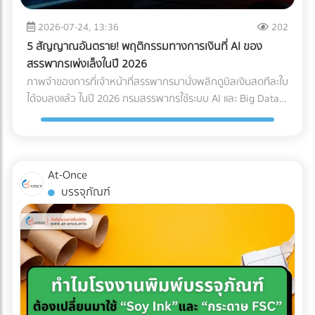
Logistics ของคุณควรมีใบรับรองมาตรฐาน เช่น ISO 13485
Page เฉพาะกิจ (Dedicated Landing Page) อย่าส่งลูกค้ากลุ่ม
(ระบบบริหารคุณภาพสำหรับเครื่องมือแพทย์) หรือ GDP (Good
นี้ไปที่หน้า Home ของเว็บไซต์โรงแรมทั่วไป ให้สร้างหน้า Landing
2026-07-24, 13:36
202
Distribution Practice) เพื่อการันตีความมืออาชีพ ระบบติดตาม
Page แยกออกมาต่างหากเพื่อขายแพ็กเกจ Long-stay โดย
5 สัญญาณอันตราย! พฤติกรรมทางการเงินที่ AI ของ
แบบ Real-Time (IoT Tracking): ในยุคนี้ การเช็กแค่ว่า "ของถึง
เฉพาะ หน้านี้ต้องโชว์ภาพห้องทำงานที่สว่าง มีปลั๊กไฟเพียงพอ
สรรพากรเพ่งเล็งในปี 2026
ไหนแล้ว" ไม่พออีกต่อไป ต้องมีเซนเซอร์ IoT ติดไว้กับกล่องสินค้า
และระบุความเร็วอินเทอร์เน็ตอย่างชัดเจน พร้อมปุ่ม Call-to-
ภาพจำของการที่เจ้าหน้าที่สรรพากรมานั่งพลิกดูบิลเงินสดทีละใบ
เพื่อวัดค่า G-Force (แรงกระแทก), อุณหภูมิ และความเอียง (Tilt)
Action ที่กระตุ้นให้เกิดการจองตรง (Direct Booking) ทันที 2.
ได้จบลงแล้ว ในปี 2026 กรมสรรพากรใช้ระบบ AI และ Big Data
ตลอดการเดินทาง ซึ่งข้อมูลเหล่านี้สามารถใช้เป็นหลักฐานยืนยัน
จัดแพ็กเกจ "Ready to Work" เพื่ออัปราคา (Upselling) แทนที่
ในการเชื่อมโยงข้อมูลทางการเงินของธุรกิจแบบเรียลไทม์ (Real-
ความสมบูรณ์ของสินค้าเมื่อส่งมอบได้ สรุปความคุ้มค่า (ROI):
จะลดราคาห้องพักเพื่อแข่งกับอพาร์ตเมนต์ ให้คุณเพิ่มมูลค่า
time Cross-checking) การแต่งบัญชี หรือหลบเลี่ยงภาษีด้วยวิธี
ทำไมถึงควรลงทุนใน Specialized Logistics? ผู้บริหารหลาย
(Value-added) เข้าไปในห้องพัก เช่น เพิ่มหน้าจอ Monitor 27
เดิมๆ กลายเป็นความเสี่ยงระดับวิกฤตที่อาจทำให้บริษัทโดนภาษี
ท่านอาจกังวลเรื่องต้นทุน เพราะการจ้าง Premium Freight
นิ้ว และเก้าอี้เพื่อสุขภาพ (Ergonomic Chair) การลงทุนซื้อ
ย้อนหลังจนล้มละลายได้ หากธุรกิจของคุณยังมีพฤติกรรม
ย่อมมีราคาสูงกว่าขนส่งทั่วไปประมาณ 20-30% แต่ในมุมมอง
At-Once
อุปกรณ์เหล่านี้เพียงหลักพัน สามารถนำมาตั้งเป็นแพ็กเกจ "Pro
ทางการเงินแบบนี้อยู่ นี่คือ 5 สัญญาณอันตรายที่ AI ของ
ของการบริหารความเสี่ยง (Risk Management) การลงทุนตรง
บรรจุภัณฑ์
Nomad" ที่ชาร์จราคาเพิ่มได้เดือนละหลายพันบาท แถมยังเป็น
สรรพากรจะจัดว่าบริษัทคุณเป็น "กลุ่มเสี่ยงสูง (High Risk)"
นี้ "คุ้มค่ามหาศาล" เมื่อเทียบกับสิ่งที่คุณต้องเสียหากเกิดข้อผิด
สเปกที่ดึงดูดใจชาว Remote Worker ขั้นสุด 3. ยิงโฆษณาแบบ
ทันที: 1. ข้อมูล e-Tax ไม่ตรงกับ Statement ธนาคาร AI
พลาด เช่น ค่าซ่อมแซมอะไหล่หลักแสน, ค่าเสียโอกาสจากการ
เจาะจงเป้าหมาย (Precision Targeting Ads) เลิกหว่านโฆษณา
สามารถดึงข้อมูลความเคลื่อนไหวของบัญชีธนาคาร (ที่เข้าเกณฑ์
เลื่อนวันเปิดคลินิก, ค่าปรับจากโรงพยาบาล หรือแม้แต่การถูก
กว้างๆ แล้วหันมาใช้กลยุทธ์ยิงแอด (Digital Ads) เจาะกลุ่มคน
รายงาน) มาจับคู่กับรายได้ที่คุณสำแดงผ่านระบบ e-Tax Invoice
บริษัทประกันปฏิเสธความคุ้มครองเพราะใช้ระบบขนส่งที่ไม่ได้
ต่างชาติที่ทำงานออนไลน์ เช่น ค้นหาผู้ที่สนใจ "Work from
และ e-Withholding Tax หากมีเงินโอนเข้าบัญชีบริษัทจำนวนมาก
มาตรฐาน การเลือกใช้บริการขนส่งเฉพาะทางจึงเปรียบเสมือน
Thailand", "Digital Nomad Visa Thailand" หรือทำ
แต่ยอดขายที่แจ้งเสียภาษีกลับต่ำเตี้ยเรี่ยดิน ระบบจะตีธงแดงทันที
การซื้อ "ความสบายใจ" และ "ความมั่นคง" ให้กับธุรกิจของคุณ
Retargeting ไปยังกลุ่มที่เคยเข้ามาดูเว็บไซต์ของคุณแต่ยังไม่
2. ขาดทุนสะสมติดต่อกัน... แต่เจ้าของรวยขึ้น บริษัทแจ้งงบการ
ครับ ???? อุปกรณ์การแพทย์ของคุณมีมูลค่าสูงเกินกว่าจะฝากไว้
ตัดสินใจจอง อย่าปล่อยให้โอกาสหลุดลอยไป... ให้ At-once ช่วย