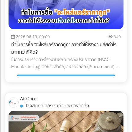
อากาศประสิทธิภาพสูง (HEPA หรือ ULPA Filters) เพื่อดักจับ
เข้าใจเทคโนโลยี Mono-material เพื่อผลักดันให้ธุรกิจของคุณ
ทาง (Restricted Goods Licenses) สินค้าหลายประเภทไม่
อนุภาคขนาดเล็กที่มองไม่เห็นด้วยตาเปล่า สำหรับการผลิต
เติบโตได้อย่างยั่งยืน ทั้งในแง่ของผลกำไรและการดูแลโลกใบนี้
สามารถนำเข้าได้ทันทีแม้จะจ่ายภาษีครบแล้วก็ตาม แต่ต้องมีใบ
พลาสติก Medical Grade (เช่น กระบอกฉีดยา, สายน้ำเกลือ,
การเลือกบรรจุภัณฑ์อาหารแช่แข็งที่ตอบโจทย์ทั้งนโยบาย ESG
อนุญาตจากหน่วยงานที่เกี่ยวข้อง เช่น อย. (FDA), มอก. (TISI),
หรือชิ้นส่วนรากฟันเทียม) มาตรฐานห้องปลอดเชื้อที่นิยมใช้มักจะ
และความปลอดภัยทางวิศวกรรม ไม่ใช่เรื่องที่ควรลองผิดลองถูก
หรือกรมวิชาการเกษตร ความเสี่ยง: หากธุรกิจสั่งของเข้ามาถึง
อ้างอิงตามมาตรฐาน ISO 14644-1 โดยระดับที่พบได้บ่อยใน
คุณต้องการพาร์ทเนอร์ที่มีความเชี่ยวชาญตัวจริง เพื่อมาช่วย
ท่าเรือแล้วเพิ่งทราบว่าต้องใช้ใบอนุญาต สินค้าจะถูกอายัดไว้ที่
โรงงานผลิตเครื่องมือแพทย์คือ ISO Class 7 และ ISO Class 8
2026-06-19, 00:00
340
ลดความเสี่ยง ป้องกันสินค้าเสียหาย และควบคุมต้นทุนของ
ท่าเรือทันที สิ่งที่ตามมาคือ ค่าเสียเวลาพื้นที่ท่าเรือ
ซึ่งมีการจำกัดจำนวนอนุภาคในอากาศอย่างรัดกุม เพื่อให้มั่นใจว่า
โรงงาน ไม่ต้องเสียเวลาค้นหาซัพพลายเออร์ทีละเจ้าให้เหนื่อย
ทำไมการซื้อ "อะไหล่แอร์ราคาถูก" อาจทำให้โรงงานเสียกำไร
(Demurrage) และ ค่าเสียเวลาตู้ (Detention) ที่วิ่งเดินหน้าทุกวัน
ชิ้นงานจะสะอาดที่สุด 3 เหตุผลที่ Cleanroom ขาดไม่ได้ในการ
เพราะที่ At-Once เราได้รวบรวมรายชื่อบริษัทและโรงงานชั้นนำ
มากกว่าที่คิด?
(มักเริ่มต้นที่หลักพันและพุ่งสูงขึ้นเรื่อยๆ ต่อตู้ต่อวัน) หากขอใบ
ผลิตอุปกรณ์การแพทย์ ทำไมโรงงานรับฉีดพลาสติก (Injection
กว่า 1,000 แห่งที่ให้บริการเกี่ยวข้องกับบรรจุภัณฑ์อย่างครบ
ในการบริหารจัดการโรงงานผลิตเครื่องปรับอากาศ (HVAC
อนุญาตไม่ทัน สินค้านั้นอาจถูกบังคับส่งกลับประเทศต้นทางหรือ
Molding) ทั่วไป ถึงไม่สามารถผลิตอุปกรณ์การแพทย์ได้? คำ
วงจรไว้ให้คุณแล้ว คลิกที่นี่!
Manufacturing) ตัวชี้วัดสำคัญที่ฝ่ายจัดซื้อ (Procurement) มัก
ถูกทำลายทิ้ง เปรียบเทียบชัดๆ: ทำเอง vs. ใช้ผู้เชี่ยวชาญ เพื่อชี้
ตอบอยู่ในความเข้มงวด 3 ประการดังต่อไปนี้: 1. การควบคุม
ถูกกดดันเสมอคือ "การลดต้นทุน (Cost Reduction)" เพื่อเพิ่ม
ให้เห็นภาพชัดเจนว่าทำไมการจ้าง Freight Forwarder หรือ
ปริมาณเชื้อจุลินทรีย์ (Bioburden Control) ก่อนที่อุปกรณ์
อัตรากำไรขั้นต้นให้กับองค์กร การมองหาซัพพลายเออร์ที่เสนอ
ตัวแทนออกของที่ได้มาตรฐาน จึงเป็นการลงทุนที่คุ้มค่ากว่า ลอง
พลาสติกจะถูกส่งไปฆ่าเชื้อด้วยรังสีแกมมา (Gamma) หรือก๊าซ
ราคา "ชิ้นส่วนอะไหล่ (AC Parts)" ได้ถูกที่สุด จึงดูเหมือนจะเป็น
พิจารณาตารางเปรียบเทียบนี้: บทสรุป: การป้องกันย่อมถูกกว่า
เอทิลีนออกไซด์ (EtO) อุปกรณ์เหล่านั้นจะต้องมีปริมาณเชื้อ
ทางออกที่สมเหตุสมผล... แต่ในโลกของการผลิตระดับ
การตามแก้ปัญหา ในอุตสาหกรรมโลจิสติกส์ มีประโยคคลาสสิกที่
At-Once
จุลินทรีย์เริ่มต้น (Bioburden) ต่ำที่สุดเท่าที่จะทำได้ การผลิตชิ้น
อุตสาหกรรม การตัดสินใจด้วย "ราคาป้าย" เพียงอย่างเดียว
ว่า "ปัญหาหน้าด่านศุลกากร เป็นปัญหาที่จ่ายแพงที่สุด" การ
โลจิสติกส์ คลังสินค้า และการจัดส่ง
ส่วนพลาสติกภายใน Cleanroom จะช่วยลดความเสี่ยงที่
อาจนำมาซึ่ง "ต้นทุนแฝง (Hidden Costs)" มหาศาลที่กัดกินกำไร
ทำงานร่วมกับ Freight Forwarder ที่มีประสบการณ์ ไม่ใช่แค่การ
แบคทีเรีย เชื้อรา หรือไวรัส จะเกาะติดลงบนผิวของพลาสติก ซึ่ง
ของบริษัทในระยะยาวโดยที่คุณไม่รู้ตัว 3 ต้นทุนแฝงสุดอันตราย
จ้างคนมาเดินเอกสาร แต่คือการจ้าง "ที่ปรึกษาทางกฎหมายและผู้
ช่วยให้กระบวนการฆ่าเชื้อในขั้นตอนสุดท้ายมีประสิทธิภาพ
จากการใช้อะไหล่แอร์ที่ไม่ได้มาตรฐาน การประกอบเครื่องปรับ
บริหารความเสี่ยง" ให้กับซัพพลายเชนของคุณ พวกเขาจะทำ
สมบูรณ์แบบ 100% 2. การป้องกันอนุภาคแปลกปลอม
อากาศหนึ่งเครื่องประกอบไปด้วยชิ้นส่วนกลไก (Mechanical
หน้าที่เป็นเกราะป้องกัน สแกนความผิดพลาดตั้งแต่ก่อนที่สินค้าจะ