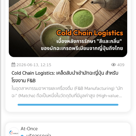
(Particulate Matter Control) ในกรณีของอุปกรณ์ที่ต้องสัมผัส
Parts) ที่ต้องทนต่อแรงดันและอุณหภูมิที่เปลี่ยนแปลงตลอดเวลา
ถูกบรรจุลงตู้คอนเทนเนอร์ สำหรับธุรกิจ SME หรือองค์กรที่
กับกระแสเลือดโดยตรง เช่น สายสวนหลอดเลือด (Catheters)
หากเลือกใช้ชิ้นส่วนที่ไม่ได้มาตรฐาน นี่คือสิ่งที่อาจต้องจ่ายคืนใน
ต้องการเติบโตในตลาดโลกอย่างยั่งยืน การยอมจ่ายค่าบริการที่
หรือถุงเก็บเลือด ฝุ่นผงเพียงเล็กน้อยที่ปะปนเข้าไปอาจทำให้เกิด
ภายหลัง: 1. ต้นทุนจากของเสียและเวลาสูญเปล่าในไลน์ผลิต
สมเหตุสมผลให้กับผู้เชี่ยวชาญ ย่อมเป็นทางเลือกที่ปลอดภัยและ
ภาวะลิ่มเลือดอุดตัน หรือการอักเสบขั้นรุนแรงในร่างกายผู้ป่วยได้
(False Reject & Downtime) อะไหล่ที่ราคาถูกมักจะแลกมากับ
คุ้มค่ากว่าการยอมเสี่ยงเพื่อประหยัดงบเพียงเล็กน้อย แต่ต้องมา
ระบบ Cleanroom จะคอยกรองฝุ่นละออง สะเก็ดผิวหนัง หรือ
การควบคุมคุณภาพ (QC) ที่หละหลวม สมมติว่ามีการนำ Stop
นั่งเสียใจกับค่าปรับและปัญหาสินค้าติดท่าเรือในภายหลังอย่าง
เส้นผมของพนักงาน ไม่ให้หลุดรอดลงไปในไลน์การผลิตอย่าง
Valve ที่ไม่ได้มาตรฐานมาประกอบ เมื่อถึงขั้นตอนทดสอบแรงดัน
แน่นอน
เด็ดขาด 3. การควบคุมอุณหภูมิและความชื้น (Temperature &
แล้วพบว่าวาล์วเกิดการรั่วซึม สิ่งที่ตามมาคือโรงงานต้องหยุด
Humidity) พลาสติกเกรดการแพทย์บางชนิดมีความไวต่อ
สายพานการผลิต เสียเวลาถอดประกอบใหม่ และสูญเสียต้นทุน
ความชื้นและอุณหภูมิ หากสภาพแวดล้อมแกว่งไปมา อาจส่งผล
ค่าแรงของพนักงานไปอย่างเปล่าประโยชน์ (Downtime Cost) 2.
2026-06-13, 12:15
409
ต่อขนาด (Dimension) และความแข็งแรงของชิ้นงาน
ค่าใช้จ่ายในการเคลมสินค้าและชื่อเสียงที่เสียไป (Warranty
Cold Chain Logistics: เคล็ดลับนำเข้ามัทฉะญี่ปุ่น สำหรับ
Cleanroom จะช่วยรักษาสภาพแวดล้อมให้คงที่ ทำให้ชิ้นส่วน
Claims & Reputation) "ความทนทาน" คือหัวใจของเครื่องปรับ
โรงงาน F&B
พลาสติกทุกชิ้นที่ถูกฉีดออกมามีขนาดที่แม่นยำ (Precision) ตาม
อากาศ ชิ้นส่วนอย่าง Accumulator ทำหน้าที่สำคัญในการดักจับ
ในอุตสาหกรรมอาหารและเครื่องดื่ม (F&B Manufacturing) "มัท
ที่วิศวกรออกแบบไว้ การบรรจุภัณฑ์ (Packaging): ขั้นตอนชี้ชะตา
ของเหลวไม่ให้ไหลกลับเข้าไปทำลายคอมเพรสเซอร์ หาก
ฉะ" (Matcha) ถือเป็นหนึ่งในวัตถุดิบที่มีมูลค่าสูง (High-value
ภายใน Cleanroom จุดบอดที่หลายคนมักมองข้ามคือ
Accumulator เกิดสนิมทะลุ หรือดักของเหลวไม่ได้
Ingredient) และได้รับความนิยมอย่างต่อเนื่อง แต่ในขณะเดียวกัน
กระบวนการบรรจุ แม้ชิ้นส่วนพลาสติกจะถูกผลิตออกมาอย่าง
คอมเพรสเซอร์จะพังก่อนหมดอายุการใช้งานทันที ต้นทุนในการ
มัทฉะก็เป็นวัตถุดิบที่ปราบเซียนที่สุดชนิดหนึ่ง เนื่องจากความ
สะอาดหมดจดเพียงใด แต่หากนำมาบรรจุใส่ถุงหรือกล่องใน
ส่งช่างไปซ่อมบำรุงหน้างาน (After-sales Service) และการเสีย
เปราะบางและไวต่อสภาพแวดล้อม สำหรับโรงงานผู้ผลิต การนำ
สภาพแวดล้อมเปิดธรรมดา ชิ้นงานนั้นก็จะเกิดการปนเปื้อนทันที
ชื่อเสียงของแบรนด์ เป็นต้นทุนแฝงที่แพงกว่าส่วนต่างค่าอะไหล่
เข้ามัทฉะเกรดพรีเมียมจากประเทศญี่ปุ่นมายังประเทศไทย ไม่ใช่แค่
ในโรงงานมาตรฐาน การนำชิ้นส่วนพลาสติกออกจากแม่พิมพ์
At-Once
หลายร้อยเท่า 3. ต้นทุนจากการไม่ผ่านมาตรฐานสากล
การขนส่งผงชาใส่ตู้คอนเทนเนอร์แล้วจบไป เพราะหากขาดการ
(Demolding), การประกอบชิ้นส่วน (Assembly), และ การซีล