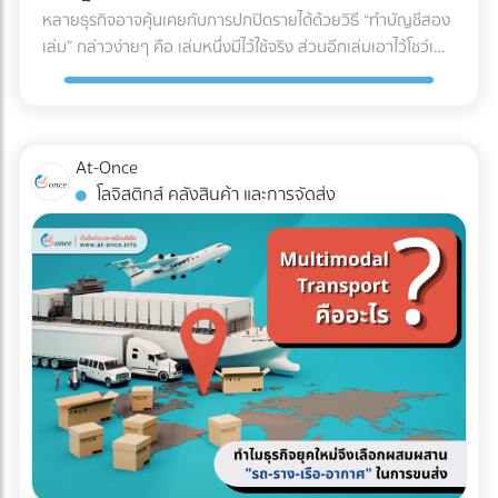
U (U-Shaped Layout) นี่คือรูปแบบที่ได้รับความนิยม "สูงที่สุด"
หลายธุรกิจอาจคุ้นเคยกับการปกปิดรายได้ด้วยวิธี “ทำบัญชีสอง
สดใหม่และคุณภาพของสินค้าตลอดเส้นทาง ✅ สินค้าที่ตอบ
ในวงการโลจิสติกส์ จุดเด่นคือจุดรับสินค้าเข้า (Receiving) และจุด
เล่ม” กล่าวง่ายๆ คือ เล่มหนึ่งมีไว้ใช้จริง ส่วนอีกเล่มเอาไว้โชว์เพื่อ
โจทย์: อาหารทะเล, เนื้อสัตว์สด, ผักผลไม้ส่งออก, ยารักษาโรค,
จ่ายสินค้าออก (Shipping) จะอยู่ฝั่งเดียวกันของอาคาร โดย
เลี่ยงการเสียภาษี แต่ปัจจุบันวิธีนี้ทำได้ยากขึ้นมากในยุคที่กรม
วัคซีน, และเครื่องสำอางบางชนิดที่ไวต่อความร้อน 5. รถหัวลาก
กระแสการทำงานจะไหลเป็นรูปตัว U ตั้งแต่การรับของ เก็บเข้าชั้น
สรรพากรตรวจสอบภาษีด้วย AI และ Big Data ที่ทำงานตลอด
/ รถเทรลเลอร์ (Trailer) รถสำหรับลากจูงที่ไม่มีกระบะบรรทุกใน
วาง หยิบสินค้า และนำไปแพ็กเพื่อจัดส่ง ข้อดี: ใช้พื้นที่ประตูและ
24 ชั่วโมง จากเดิมที่ต้องใช้ “เจ้าหน้าที่” ในการสุ่มตรวจเอกสาร
ตัว แต่ใช้สำหรับลาก "ตู้คอนเทนเนอร์" (Container) หรือหาง
ลานจอดรถร่วมกันได้คุ้มค่าที่สุด พนักงานและรถโฟล์คลิฟต์
แบบ Manual ในวันนี้ เราไม่อาจใช้วิธีเดิมในการหลีกเลี่ยงภาษีได้
พ่วงแบบเรียบ (Flatbed) ทนทานต่อการบรรทุกของที่หนักมาก
At-Once
สามารถโยกย้ายไปช่วยงานทั้งฝั่งรับและฝั่งจ่ายได้ง่าย (Cross-
อีกต่อไป เพราะระบบไม่ได้ดูแค่สิ่งที่คุณยื่น แต่ดู "สิ่งที่คนอื่นยื่น
และยาวเป็นพิเศษ ✅ สินค้าที่ตอบโจทย์: สินค้านำเข้า-ส่งออกที่
โลจิสติกส์ คลังสินค้า และการจัดส่ง
docking ทำได้สะดวก) ข้อควรระวัง: อาจเกิดความแออัดบริเวณ
เกี่ยวกับคุณด้วย" คำถามสำคัญคือ... ธุรกิจของคุณพร้อมรับมือ
บรรจุในตู้คอนเทนเนอร์ (ไปรับ/ส่งที่ท่าเรือหรือท่าอากาศยาน),
ประตูเข้า-ออก หากมีการรับและส่งสินค้าพร้อมกันในปริมาณ
กับการถูกตรวจสอบหรือยัง? ในวันที่ข้อมูลทางการเงินทุกเส้น
ท่อเหล็กขนาดใหญ่, โครงสร้างเหล็กสะพาน, หรือรถยนต์ 3 เช็
มากๆ เหมาะกับใคร?: ธุรกิจ SME, ธุรกิจที่มีพื้นที่อาคารจำกัด,
ทางเชื่อมโยงถึงกัน 3 วิธีเตรียมพร้อมรับมือ ให้ธุรกิจปลอดภัย
กลิสต์ฉบับย่อ: ถามตัวเองก่อนตัดสินใจจ้างรถขนส่งเหมาคัน
คลังสินค้าที่เน้นการกระจายสินค้าทั่วไป (FMCG) 2. รูปแบบตัว I
จาก "ภาษีย้อนหลัง" นี่คือ 3 ตัววิธีปรับตัวสำคัญ ที่เจ้าของธุรกิจ
สินค้าคืออะไร มีน้ำหนักและปริมาตร (คิว) เท่าไหร่? (เพื่อเลือกรถที่
(I-Shaped / Through Layout) รูปแบบนี้คือการเดินทางเป็น
ต้องเริ่มทำตั้งแต่วันนี้ เพื่อสร้างภูมิคุ้มกันให้บริษัทปลอดภัยจาก
รับน้ำหนักได้พอดี ไม่เหลือพื้นที่ว่างให้เสียเงินฟรี) จุดขึ้น-ลง
"เส้นตรง" จุดรับสินค้าจะอยู่หัวอาคาร และจุดจ่ายสินค้าจะอยู่ท้าย
ฝันร้ายเรื่องภาษีย้อนหลัง: 1. บังคับใช้ "บัญชีเล่มเดียว" (Single
สินค้า มีข้อจำกัดไหม? (เช่น ซอยแคบ รถ 6 ล้อเข้าไม่ได้ หรือมี
อาคารฝั่งตรงข้ามกัน สินค้าจะไหลไปในทิศทางเดียวแบบไม่มีการ
Account) อย่างเคร่งครัด หมดยุคของการทำ "บัญชีเล่มหนึ่งยื่น
เครื่องโฟล์คลิฟต์สำหรับโหลดของหรือไม่) ต้องการบริการเสริม
ย้อนกลับ ข้อดี: ลดความสับสนและการวิ่งสวนทางกันได้อย่าง
สรรพากร บัญชีเล่มสองเก็บไว้ดูเอง" แล้ว เพราะข้อมูลเงินสดที่
อะไรบ้าง? (เช่น ต้องการพนักงานยกของด้วย หรือต้องการ
เด็ดขาด กระบวนการทำงานไหลลื่นมาก (Straight-line flow) ลด
เข้าบัญชีธนาคาร ข้อมูลค่าน้ำค่าไฟ หรือข้อมูลการนำเข้าสินค้า
ประกันภัยสินค้ามูลค่าสูงครอบคลุมเพิ่มเติม) สรุป การเลือก
อุบัติเหตุบริเวณคอขวด ข้อควรระวัง: ต้องใช้อาคารที่มีความยาว
ถูกเชื่อมโยงถึงกันหมด การจงใจทำรายได้ให้ต่ำกว่าความเป็นจริง
ประเภทรถขนส่งให้ตรงกับงาน ไม่เพียงแต่ช่วยปกป้องสินค้าให้ถึง
มาก และต้องใช้พื้นที่ภายนอก (ลานจอดรถ) ทั้ง 2 ฝั่งของอาคาร
จะทำให้ตัวเลขในงบการเงินขัดแย้งกันเองจนกลายเป็นเป้าหมาย
มือลูกค้าอย่างปลอดภัย แต่ยังเป็นกลยุทธ์สำคัญที่ช่วยให้ฝ่ายจัด
ทำให้สิ้นเปลืองพื้นที่โดยรอบ เหมาะกับใคร?: โรงงานอุตสาหกรรม