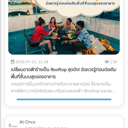
(Blockchain Tracing) ได้อย่างแม่นยำ อย่ารอให้จดหมาย
"กระดาษ" และ "หมึกพิมพ์" กระดาษ FSC (Forest Stewardship
ประเมินภาษีย้อนหลังส่งมาถึงบริษัท! การป้องกันที่ดีที่สุดคือการ
Council): คือกระดาษที่ได้รับการรับรองว่ามาจากป่าปลูกเชิง
วางโครงสร้างระบบบัญชีที่โปร่งใสและถูกต้องตามกฎหมาย หาก
พาณิชย์ที่มีการจัดการอย่างยั่งยืน ไม่ตัดไม้ทำลายป่า การใช้
คุณต้องการเปลี่ยนผู้ทำบัญชี หรือกำลังมองหาสำนักงานบัญชีที่
สัญลักษณ์ FSC บนบรรจุภัณฑ์คือใบผ่านทางชั้นดีที่ช่วยให้สินค้า
เชี่ยวชาญ โดยเฉพาะการวางแผนภาษีองค์กรยุคใหม่... เข้ามา
ของคุณส่งออกไปยังยุโรปและอเมริกาได้โดยไม่ถูกตั้งคำถาม หมึก
เลือกเปรียบเทียบผู้เชี่ยวชาญตัวจริงได้ที่ At-once เพื่อหมดห่วง
ถั่วเหลือง (Soy Ink): หมึกพิมพ์แบบดั้งเดิม (Petroleum-based)
เรื่องภาษี แล้วโฟกัสกับการเติบโตของธุรกิจได้อย่างเต็มที่!
มีสาร VOCs (Volatile Organic Compounds) สูง ซึ่งเป็นก๊าซ
เรือนกระจกและเป็นอุปสรรคต่อกระบวนการรีไซเคิลกระดาษ ใน
ขณะที่ Soy Ink ทำจากน้ำมันพืช ย่อยสลายได้ทางชีวภาพ และ
2026-07-10, 21:38
238
ทำให้กระดาษถูกนำไปรีไซเคิลใหม่ได้ง่ายขึ้นมาก Key Insight: การ
เปลี่ยนดาดฟ้าร้างเป็น Rooftop สุดปัง! ข้อควรรู้ก่อนต่อเติม
เปลี่ยนมาใช้ Soy Ink ไม่ได้ทำให้สีสันของบรรจุภัณฑ์ดรอปลง ใน
พื้นที่ชั้นบนสุดของอาคาร
ทางกลับกัน เม็ดสีในน้ำมันถั่วเหลืองยังช่วยให้งานพิมพ์มีความ
เทรนด์การรีโนเวทตึกแถวเก่าหรืออาคารพาณิชย์ ให้กลายเป็น
สดใสและคมชัดมากกว่าหมึกปิโตรเลียมในบางเฉดสีอีกด้วย ข้อ
คาเฟ่ชิคๆ บาร์นั่งชิลรับลม หรือสวนลอยฟ้า (Rooftop Garden)
แตกต่างระหว่าง หมึกดั้งเดิม Vs. Soy Ink ยกระดับบรรจุภัณฑ์
กำลังได้รับความนิยมอย่างมากในยุคปัจจุบัน พื้นที่ดาดฟ้าที่เคย
ของคุณ เพื่อพิชิตใจลูกค้ารายใหญ่ อย่าปล่อยให้บรรจุภัณฑ์แบบ
ถูกปล่อยทิ้งร้างให้ฝุ่นเกาะ สามารถพลิกโฉมเป็นจุดขายหลัก
เดิมๆ กลายเป็นต้นทุนภาษีคาร์บอนที่บานปลาย หากคุณกำลัง
(Highlight) ที่ดึงดูดลูกค้าและสร้างมูลค่าเพิ่มให้กับธุรกิจได้อย่าง
มองหาโรงพิมพ์ที่ได้มาตรฐาน FSC และเชี่ยวชาญการใช้หมึก Soy
มหาศาล แต่การเสกพื้นที่เปิดโล่งให้กลายเป็น Rooftop สุดปังนั้น
At-Once
Ink ระดับอุตสาหกรรม เข้ามาค้นหาและเปรียบเทียบพาร์ทเนอร์โรง
ไม่ได้มีแค่เรื่องของการเลือกเฟอร์นิเจอร์สวยๆ หรือจัดแสงไฟให้