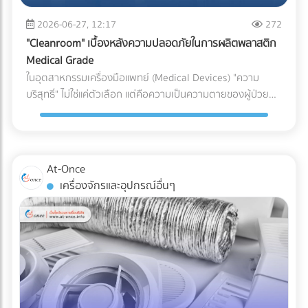
(เช่น ชิ้นส่วนพลาสติกทั่วไป vs. ชิ้นส่วนพลาสติกสำหรับเครื่อง
ระบบกันซึม ตั้งแต่ขั้นตอนแรกของการออกแบบ คือการปกป้อง
(Puncture Resistance) จากมุมแหลมของอาหารแช่แข็ง เช่น
มือแพทย์) หากระบุพิกัดผิด (สำแดงภาษีต่ำกว่าความเป็นจริง): แม้
2026-06-27, 12:17
272
เงินลงทุนก้อนใหญ่ของคุณ ให้คุณดำเนินธุรกิจได้อย่างสบายใจ
กระดูกหมู กุ้ง หรือเกล็ดน้ำแข็งได้ดีเทียบเท่าการใช้ไนลอนแบบ
จะเกิดจากความไม่รู้ แต่ในมุมของศุลกากรจะถือเป็นการ "หลีก
ไม่ต้องหวาดผวาทุกครั้งที่เมฆฝนตั้งเค้ามาอีกต่อไป
"Cleanroom" เบื้องหลังความปลอดภัยในการผลิตพลาสติก
ดั้งเดิม 3. กลยุทธ์ Downgauging (รีดความหนา ลดต้นทุน ลด
เลี่ยงภาษี" ธุรกิจอาจโดนกักตู้สินค้า (Customs Hold) โดนยึด
Medical Grade
คาร์บอน) แนวทางรักษ์โลกที่โรงงานทำได้ทันทีโดยไม่ต้องเสี่ยง
ของ และถูกเรียกเก็บภาษีย้อนหลังพร้อมค่าปรับที่สูงกว่ามูลค่า
ในอุตสาหกรรมเครื่องมือแพทย์ (Medical Devices) "ความ
เปลี่ยนวัสดุ คือการลดความหนาของฟิล์ม (Downgauging) การ
สินค้าหลายเท่าตัว ซึ่งศุลกากรมีสิทธิ์ตรวจสอบย้อนหลังได้สูงสุด
บริสุทธิ์" ไม่ใช่แค่ตัวเลือก แต่คือความเป็นความตายของผู้ป่วย
ใช้เม็ดพลาสติกเกรดพิเศษช่วยให้โรงงานผลิตฟิล์มที่บางลง (เช่น
ถึง 10 ปี หากระบุพิกัดผิด (สำแดงภาษีสูงเกินจริง): ธุรกิจจะต้อง
แม้ว่านักวิศวกรรมวัสดุจะสามารถคิดค้นเม็ดพลาสติกเกรด
ลดจาก 100 ไมครอน เหลือ 80 ไมครอน) แต่ยังคงความเหนียว
จ่ายภาษีแพงกว่าที่ควรจะเป็น ทำให้ต้นทุนสินค้าสูงขึ้นและสูญเสีย
ทางการแพทย์ (Medical Grade Plastic) ที่มีคุณสมบัติยอด
และคุณสมบัติ Barrier ไว้ได้เท่าเดิม วิธีนี้ช่วยลดปริมาณการใช้
ความสามารถในการแข่งขันในตลาดโดยเปล่าประโยชน์ 2. พลาด
เยี่ยม ทนทาน และเข้ากันได้ทางชีวภาพ (Biocompatible) มาก
พลาสติกลงมหาศาล ประหยัดต้นทุนค่าจัดซื้อ และลดภาษี
สิทธิประโยชน์ทางภาษีเพราะเอกสาร C/O ไม่สมบูรณ์ การนำเข้า
เพียงใด แต่หากกระบวนการผลิตและการบรรจุเกิดขึ้นในสภาพ
คาร์บอนในการส่งออกได้อย่างเห็นผล เปรียบเทียบวัสดุบรรจุ
At-Once
หรือส่งออกไปยังประเทศที่มีข้อตกลงเขตการค้าเสรี (FTA) เช่น
แวดล้อมที่ไม่ได้มาตรฐาน พลาสติกเหล่านั้นก็อาจกลายเป็นพาหะ
ภัณฑ์สำหรับโรงงานอาหารแช่แข็ง บทสรุป การเปลี่ยนผ่านสู่บรรจุ
เครื่องจักรและอุปกรณ์อื่นๆ
จีน ญี่ปุ่น หรืออาเซียน ธุรกิจสามารถใช้ Certificate of Origin
นำเชื้อโรคชั้นดี นี่คือจุดที่ "ห้องปลอดเชื้อ" หรือ "Cleanroom"
ภัณฑ์รักษ์โลกในสายการผลิตอาหารแช่แข็ง ไม่ใช่เรื่องของการ
(C/O) หรือหนังสือรับรองถิ่นกำเนิดสินค้า เพื่อขอลดหย่อนหรือ
เข้ามามีบทบาทสำคัญในฐานะด่านป้อมปราการที่แข็งแกร่งที่สุด ใน
หลับตาเลือกวัสดุที่มีป้าย Eco แปะอยู่ แต่เป็นการคำนวณเชิง
ยกเว้นภาษีนำเข้าได้ ความเสี่ยง: กฎเกณฑ์ในการขอ C/O ของ
การปกป้องอุปกรณ์การแพทย์ให้รอดพ้นจากการปนเปื้อนก่อนถึง
วิศวกรรมที่ต้องรักษาสมดุลระหว่าง "การรักษาสิ่งแวดล้อม" และ
แต่ละประเทศมีความละเอียดอ่อนมาก หากกรอกข้อมูลใน
มือแพทย์และคนไข้ Cleanroom ในอุตสาหกรรมพลาสติกการ
"การรักษาคุณภาพอาหาร" การฝืนใช้วัสดุที่ทนความเย็นไม่ได้จน
Commercial Invoice, Packing List ไม่ตรงกันเพียงจุดเดียว
แพทย์ คืออะไร? Cleanroom คือห้องที่มีการควบคุมสภาพ
ทำให้อาหารเสีย เกิดเป็นขยะอาหาร (Food Waste) จะสร้างผล
หรือระบุเกณฑ์การผลิต (Origin Criteria) ผิดพลาด ปลายทาง
แวดล้อมอย่างเข้มงวด ไม่ว่าจะเป็นปริมาณฝุ่นละอองในอากาศ,
เสียต่อสิ่งแวดล้อมและต้นทุนของบริษัทมากกว่าตัวพลาสติกเอง
อาจปฏิเสธฟอร์มนั้นทันที ทำให้ผู้นำเข้าต้องจ่ายภาษีในอัตราปกติ
อุณหภูมิ, ความชื้น, และความดันอากาศ โดยใช้ระบบแผ่นกรอง
เสียอีก หัวใจสำคัญคือการเลือกพาร์ทเนอร์ด้านบรรจุภัณฑ์ที่
(MFN Rate) แบบเต็มจำนวน 3. ตกม้าตายเรื่องใบอนุญาตเฉพาะ