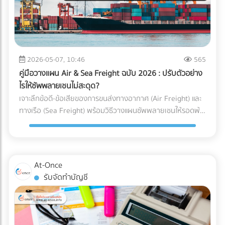
ได้คุ้มค่ากว่า) ความเร็วหรือพื้นที่ สำคัญกว่ากัน? (ตัว U เน้น
เหตุผลที่ธุรกิจยุค 2026 ขาด “สำนักงานบัญชีมืออาชีพ” ไม่ได้
ประหยัดพื้นที่และยืดหยุ่น ส่วนตัว I เน้นความเร็วและลดคอขวด)
การจ้างสำนักงานบัญชีที่ได้มาตรฐาน เป็นได้มากกว่าแค่งาน
กำลังมองหาผู้เชี่ยวชาญด้านคลังสินค้าอยู่หรือเปล่า? การ
ธุรการหรือผู้คีย์ข้อมูล ราคาที่ต้องจ่าย "ไม่ใช่ความสิ้นเปลือง แต่
ออกแบบ Layout ที่ดีเป็นเพียงจุดเริ่มต้น การก่อสร้างโครงสร้าง
คือการลงทุน" ที่ช่วยชี้ชะตาความอยู่รอดขององค์กรด้วย 3
ที่แข็งแรง การติดตั้งชั้นวาง (Racking System) ที่ได้มาตรฐาน
เหตุผลหลัก ดังนี้: 1. เป็นเครื่องดักจับ Red Flags ก่อนถึงมือ AI
2026-05-07, 10:46
565
และการวางระบบคลังสินค้า (WMS) คือฟันเฟืองที่ช่วยให้ธุรกิจ
สรรพากร สำนักงานบัญชีมืออาชีพ (ที่มี CPA หรือ CPD ดูแล) จะ
ของคุณเติบโตอย่างมั่นคง หากคุณกำลังมองหา บริษัทรับเหมา
คู่มือวางแผน Air & Sea Freight ฉบับ 2026 : ปรับตัวอย่าง
ทำหน้าที่เป็น “แนวป้องกันแรก” ตรวจสอบความสอดคล้องของ
ก่อสร้างคลังสินค้า, ผู้ให้บริการออกแบบและติดตั้งระบบชั้นวาง
ไรให้ซัพพลายเชนไม่สะดุด?
ตัวเลข (Reconciliation) เทียบเคียงสัดส่วนรายได้และค่าใช้จ่ายให้
(Racking), หรือผู้ให้บริการ Logistics มืออาชีพ... ไม่ต้องเสีย
เจาะลึกข้อดี-ข้อเสียของการขนส่งทางอากาศ (Air Freight) และ
สมเหตุสมผล และช่วยอุดรอยรั่วของข้อมูลก่อนยื่นต่อกรม
เวลาเสิร์ชหาให้ยุ่งยาก!
ทางเรือ (Sea Freight) พร้อมวิธีวางแผนซัพพลายเชนให้รอดพ้น
สรรพากร 2. เปลี่ยนผ่านการยื่นเอกสารกระดาษ สู่ Digital Tax
ทุกวิกฤต ค้นหาพาร์ทเนอร์โลจิสติกส์ได้ที่ At-Once
อย่างไร้รอยต่อ สำนักงานบัญชียุคใหม่จะมีเครื่องมือและ
ซอฟต์แวร์ (Cloud Accounting) ที่เชื่อมต่อ API เข้ากับระบบของ
รัฐและธนาคารได้โดยตรง ช่วยลด Human Error และทำให้มั่นใจ
ว่าข้อมูลทุกเส้นทางเงินถูกส่งเข้าระบบอย่างถูกต้อง 100% 3.
At-Once
ยกระดับบทบาทสู่ "Virtual CFO" (ที่ปรึกษาทางการเงินส่วนตัว)
รับจัดทำบัญชี
บทบาทของนักบัญชีในปี 2026 ไม่ได้จบแค่การปิดงบ แต่คนเก่งๆ
จะนำ Data มาวิเคราะห์เพื่อวางแผนกลยุทธ์ ไม่ว่าจะเป็นการหา
ช่องทางใช้สิทธิประโยชน์ทางภาษีอย่างถูกต้อง การประเมินผลกระ
ทบจากภาษีคาร์บอน (Carbon Tax) ไปจนถึงการจัดทำงบการเงิน