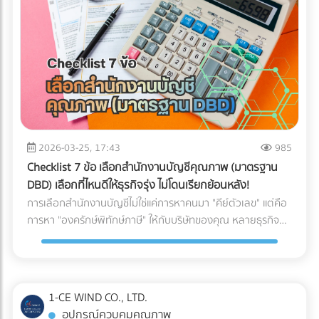
ให้พร้อมสำหรับการสเกลธุรกิจ บทสรุป: AI ไม่ได้ถูกสร้างมาเพื่อ
จับผิดคนทำถูก แต่สร้างมาเพื่อหา "ความย้อนแย้งของ Data"
ดังนั้น ตราบใดที่งบการเงินและเอกสารทางภาษีของคุณ
สอดคล้องกับความเป็นจริง AI ของสรรพากรก็ไม่ใช่เรื่องที่น่า
กลัวแต่อย่างใด ไม่แพ้คู่แข่ง ไม่พลาดเรื่องภาษี!
2026-03-25, 17:43
985
Checklist 7 ข้อ เลือกสำนักงานบัญชีคุณภาพ (มาตรฐาน
DBD) เลือกที่ไหนดีให้ธุรกิจรุ่ง ไม่โดนเรียกย้อนหลัง!
การเลือกสำนักงานบัญชีไม่ใช่แค่การหาคนมา "คีย์ตัวเลข" แต่คือ
การหา "องครักษ์พิทักษ์ภาษี" ให้กับบริษัทของคุณ หลายธุรกิจ
ต้องปิดตัวลงหรือเสียกำไรมหาศาลเพียงเพราะการจัดการบัญชีที่
ผิดพลาด วันนี้เราจะพาไปเจาะลึก 7 Checklist สำคัญในการเฟ้น
หา สำนักงานบัญชีคุณภาพ ตามเกณฑ์ของกรมพัฒนาธุรกิจการ
ค้า (DBD) เพื่อตอบคำถามที่ว่า "เลือกสำนักงานบัญชีที่ไหนดี" ให้
1-CE WIND CO., LTD.
คุ้มค่าและปลอดภัยที่สุด
อุปกรณ์ควบคุมคุณภาพ