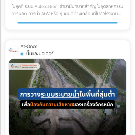
(Refrigerated Truck) ทันที เพื่อนำไปจัดเก็บในคลังสินค้าปรับ
ค่าน้ำมันและค่าล่วงเวลา (OT) ของคนขับรถ เลือกบริษัทรถเช่าที่
ในยุคที่ ระบบ Automation เข้ามามีบทบาทสำคัญในอุตสาหกรรม
อากาศของโรงงาน รอการเบิกจ่ายเข้าสู่สายพานการผลิตต่อไป
จดทะเบียนนิติบุคคล: ข้อนี้สำคัญที่สุด! เพื่อให้สามารถออก ใบ
การผลิต การนำ AGV หรือ หุ่นยนต์ที่วิ่งเคลื่อนที่ไปทั่วโรงงาน
ผลตอบแทนของการลงทุนใน Cold Chain สำหรับโรงงาน F&B
กำกับภาษีค่าเช่ารถ และทำเอกสารหัก ณ ที่จ่ายได้อย่างถูกต้อง
เข้ามาใช้งาน แต่คำถามที่วิศวกรและผู้จัดการโรงงานต้องตอบให้
หลายองค์กรอาจมองว่าค่าใช้จ่ายในระบบ Cold Chain Logistics
ตามกฎหมาย เช็กลิสต์เอกสารที่ HR และจัดซื้อต้องเตรียมให้ฝ่าย
ได้คือ... เราจะ วิธีเตรียมพื้นที่สำหรับ AGV อย่างไร เพื่อให้ ความ
นั้นสูงกว่าการขนส่งปกติ 20-30% แต่หากประเมินถึง ความคุ้มค่า
บัญชี: ใบเสนอราคา ใบกำกับภาษี เอกสารหัก ณ ที่จ่าย รายชื่อ
ปลอดภัยในโรงงาน อยู่ในระดับสูงสุด และมนุษย์สามารถทำงาน
รวม (Total Cost of Ownership) การลงทุนนี้คือการป้องกัน
พนักงานที่เข้าร่วม กำหนดการเดินทาง กำลังมองหาบริษัทรถเช่า
ร่วมกันได้อย่างไร้กังวล? 4 สิ่งที่โรงงานต้องเตรียม เมื่อเปลี่ยน
ความเสี่ยงที่คุ้มค่า: ลดอัตราของเสีย (Zero False Reject):
At-Once
เหมาคันสำหรับทริปต่อไปอยู่หรือเปล่า? เปรียบเทียบราคาและ
มาใช้ระบบรถลำเลียงอัตโนมัติ (AGV) การนำรถลำเลียงสินค้า
ป้องกันปัญหาสินค้าไม่ได้สเปก (Out of Spec) เมื่อมาถึงโรงงาน
ปั๊มและมอเตอร์
ค้นหาบริษัทให้ เช่ารถบัสนิติบุคคล ที่เชื่อถือได้ ออกใบกำกับภาษี
อัตโนมัติ (AGV) เข้ามาใช้วิ่งส่งของในคลังสินค้าช่วยลดแรงงาน
ซึ่งหากสีหรือกลิ่นเพี้ยนไป ฝ่าย QA/QC จะต้องตีกลับสินค้าทั้ง
ได้ 100% บนแพลตฟอร์ม At-Once ได้เลย
ได้มหาศาล แต่เนื่องจากหุ่นยนต์ประเภทนี้มีการเคลื่อนที่ตลอด
แบตช์ ทำให้เสียทั้งเงินและเวลา ความเสถียรของผลิตภัณฑ์
เวลา การเตรียมพื้นที่จึงต้องรัดกุมเป็นพิเศษ: เคลียร์สิ่งกีดขวาง
(Product Consistency): การใช้วัตถุดิบที่คุณภาพคงที่ ช่วยให้
และทำพื้นผิวให้เรียบ: ระบบนำทาง AGV ไม่ว่าจะเป็นแบบแถบแม่
โรงงานควบคุมมาตรฐานของสินค้าสำเร็จรูป (End-product) ได้
เหล็กหรือระบบนำทางด้วยเลเซอร์ (LiDAR) จะทำงานได้ดีที่สุดบน
ง่ายขึ้น ไม่ว่าจะเป็นเครื่องดื่มบรรจุขวด หรือเบเกอรี่ สีและรสชาติ
พื้นผิวที่เรียบ ไม่มีหลุมบ่อ และไม่มีเศษขยะบดบังเซนเซอร์ที่ตัวรถ
จะเหมือนเดิมทุกรอบการผลิต ยืดอายุการจัดเก็บ (Extended
กำหนดทางวิ่งและจัดระเบียบ Traffic: ต้องระบุเส้นทางการวิ่งของ
Shelf Life): มัทฉะที่ถูกควบคุมอุณหภูมิมาอย่างดีตั้งแต่ต้นทาง
AGV ให้ชัดเจน โดยเว้นระยะห่างจากทางเดินของมนุษย์
จะมีอายุการจัดเก็บในคลังสินค้าของโรงงานได้นานขึ้น ช่วยให้ฝ่าย
(Pedestrian Walkway) อย่างน้อย 0.5 เมตรตามมาตรฐาน และ
จัดซื้อบริหารจัดการรอบการสั่งซื้อ (Lead Time) ได้อย่างยืดหยุ่น
ต้องมีป้ายเตือนในจุดตัดหรือทางแยกที่หุ่นยนต์ต้องวิ่งผ่าน จัด
บทสรุป คุณภาพของเครื่องดื่มหรืออาหารรสมัทฉะ ไม่ได้เริ่มต้นที่
พื้นที่สถานีชาร์จไฟอัตโนมัติ (Charging Zone): รถ AGV ยุคใหม่
สายพานการผลิตในโรงงาน แต่เริ่มต้นตั้งแต่การเลือกใช้วัตถุดิบ