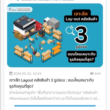
ทาง (เช่น โดนฝนสาด หรืออุณหภูมิเปลี่ยน) บทความนี้จะพาคุณ
โรงงานอาหาร? ค้นหาตัวแทนจำหน่ายเครื่องจักร และผู้ให้บริการ
ไปกางโพย ประเภทรถขนส่ง Logistics เพื่อให้คุณจับคู่สินค้ากับ
ระบบ Inspection Systems ระดับอุตสาหกรรม ที่ At-Once
ยานพาหนะได้อย่างถูกต้อง คุ้มค่า และตอบโจทย์ธุรกิจมากที่สุด
ทำไมฝ่ายจัดซื้อต้องซีเรียสเรื่อง "ประเภทรถขนส่ง"? การตัดสินใจ
เลือกรถขนส่งมีผลโดยตรงต่อกำไร (Profit Margin) ของบริษัท
เพราะรถแต่ละประเภทมีข้อจำกัดทางกฎหมายและลักษณะทาง
กายภาพที่ต่างกัน: กฎหมายน้ำหนักบรรทุก: รถแต่ละคันถูกจำกัด
น้ำหนักไม่ให้เกินมาตรฐาน หากฝ่าฝืน บริษัทของคุณอาจโดนค่า
ปรับมหาศาลและเสียประวัติ ข้อจำกัดเรื่องเวลาและเส้นทาง: รถ
บรรทุกขนาดใหญ่ (ตั้งแต่ 6 ล้อขึ้นไป) จะติดช่วงเวลาห้ามวิ่งใน
เขตกรุงเทพฯ และปริมณฑล หากสินค้าคุณต้องส่งด่วน การเลือก
รถผิดอาจทำให้ผิดนัดลูกค้าได้ เปิดโพย 5 ประเภทรถขนส่งยอด
ฮิต: สินค้าแบบไหน ใช้รถอะไร? เพื่อให้เห็นภาพชัดเจน เราขอแบ่ง
2026-05-22, 10:03
644
ประเภทรถที่ใช้บ่อยในวงการโลจิสติกส์ออกเป็น 5 ประเภทหลัก
เจาะลึก Layout คลังสินค้า 3 รูปแบบ : แบบไหนเหมาะกับ
ดังนี้: 1. รถกระบะตอนเดียว (ตู้ทึบ / คอก) ราชาแห่งความคล่อง
ธุรกิจคุณที่สุด?
ตัว วิ่งได้ตลอด 24 ชั่วโมง โดยไม่มีข้อจำกัดด้านเวลา เเละบรรทุก
สำหรับคนทำธุรกิจ "พื้นที่ทุกตารางเมตร คือต้นทุน" คลังสินค้า
น้ำหนักได้ประมาณ 1-2 ตัน (ขึ้นอยู่กับโครงสร้างและการดัดแปลง
(Warehouse) จึงไม่ใช่แค่ห้องกว้างๆ เอาไว้เก็บของชั่วคราว แต่
ของรถ ) ตู้ทึบ: เหมาะกับสินค้าที่ต้องการการปกป้องจากแดด ฝน
เป็นหัวใจสำคัญของระบบ Supply Chain พอๆกับการจัดการคลัง
และฝุ่นละออง 100% คอกเหล็ก: เหมาะกับสินค้าที่รูปทรงไม่