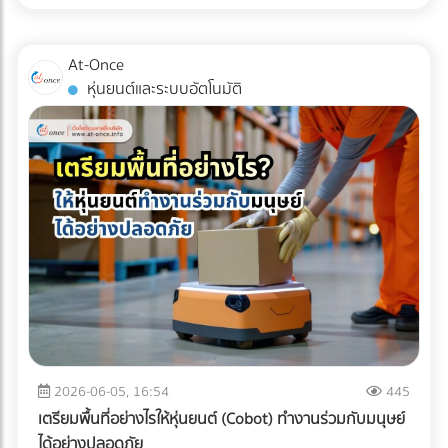
เหล่านี้คือเครื่องมือในการบริหารจัดการภาษีที่มีประสิทธิภาพในปี
การตามแก้ปัญหาที่ปลายทางอย่างแน่นอน
การขนส่งแบบ Cold Chain สำหรับมัทฉะ ไม่ใช่แค่การนำสินค้าไป
2026 หลายองค์กรอาจยังไม่ทราบว่า ค่าใช้จ่ายในการเช่ารถบัส
แช่ตู้เย็น แต่คือการ "ควบคุมอุณหภูมิและความชื้นให้คงที่แบบไร้
หรือ เช่ารถทัวร์ สามารถนำไปเป็นรายจ่ายเพื่อหักภาษีบริษัทได้
At-Once
รอยต่อ" (Seamless Temperature Control) ตั้งแต่หน้าฟาร์มที่
หากมีการวางแผนอย่างถูกต้องตามข้อกำหนดของกรม
หุ่นยนต์และระบบอัตโนมัติ
ญี่ปุ่นจนถึงประตูโรงงานในไทย 1. Origin (ต้นทางที่ญี่ปุ่น):
สรรพากร เงื่อนไขการนำค่าใช้จ่าย Outing & CSR ไปหักภาษี
กระบวนการเริ่มต้นตั้งแต่หลังจากการบด ผงมัทฉะจะถูกบรรจุใน
บริษัท การจะตอบคำถามว่า "เช่ารถบัสจัดสัมมนา หักภาษีได้
ถุงฟอยล์ทึบแสงแบบสุญญากาศ หรือซีลพร้อมซองดูดออกซิเจน
ไหม?" ต้องพิจารณาเงื่อนไขหลัก ดังนี้: ต้องมีวัตถุประสงค์เพื่อ
ทันที จากนั้นจะถูกนำไปจัดเก็บในคลังสินค้าควบคุมอุณหภูมิ (มัก
การพัฒนาบุคลากร: กิจกรรมต้องมีกำหนดการ (Itinerary)
จะต่ำกว่า 15°C หรือในบางเกรดอาจติดลบ) 2. Transit (ระหว่าง
ชัดเจน เช่น มีการอบรมสัมมนา หรือทำกิจกรรม CSR ที่เป็น
การเดินทาง): การขนส่งทางเรือ (Ocean Freight) จากญี่ปุ่นมา
ประโยชน์ต่อสังคม เป็นสิทธิประโยชน์ที่พนักงานทุกคนเข้าถึงได้:
ไทยใช้เวลาประมาณ 10-14 วัน หากใช้ตู้คอนเทนเนอร์ปกติ (Dry
ต้องเป็นการจัดเลี้ยงหรือสวัสดิการที่ให้สิทธิพนักงานทุกคนอย่าง
Container) อุณหภูมิภายในตู้อาจพุ่งสูงถึง 50-60°C ในตอน
เท่าเทียม ไม่เลือกปฏิบัติเฉพาะกลุ่ม มีหลักฐานการจ่ายเงินที่ถูก
กลางวัน ซึ่งจะอบผงมัทฉะจนเสื่อมสภาพทั้งหมด ธุรกิจ B2B จึง
ต้อง: ต้องมีใบกำกับภาษี/ใบเสร็จรับเงินที่ระบุชื่อบริษัทของคุณ
ต้องเลือกใช้ ตู้คอนเทนเนอร์ควบคุมอุณหภูมิ (Reefer
อย่างครบถ้วน 3 เทคนิคเช่ารถทัวร์เหมาคันให้ "ประหยัดงบ" และ
Container) ที่สามารถตั้งค่าอุณหภูมิให้คงที่ตลอดการเดินทาง
ถูกต้องตามกฎหมาย การประเมินจำนวนคนและประเภทรถ
ฝ่ามหาสมุทร 3. Destination (ปลายทางที่ไทย): เมื่อสินค้าถึง
(Capacity Planning): เลือกรถให้พอดีกับจำนวนคน เช่น
ท่าเรือประเทศไทย ความท้าทายคือ "อุณหภูมิภายนอกที่ร้อนจัด"
พนักงาน 20 คน ควรเลือกมินิบัสแทนรถบัสขนาด 40 ที่นั่ง เพื่อ
2026-06-05, 16:54
445
กระบวนการเคลียร์สินค้าทางศุลกากร (Customs Clearance)
ลดค่าใช้จ่ายส่วนเกิน การคำนวณเส้นทางและจุดแวะพัก: วางแผน
เตรียมพื้นที่อย่างไรให้หุ่นยนต์ (Cobot) ทำงานร่วมกับมนุษย์
ต้องทำอย่างรวดเร็ว และขนถ่ายสินค้าขึ้นรถบรรทุกห้องเย็น
เส้นทางให้ชัดเจนเพื่อหลีกเลี่ยงการวิ่งรถอ้อม ซึ่งจะช่วยลดต้นทุน
ได้อย่างปลอดภัย