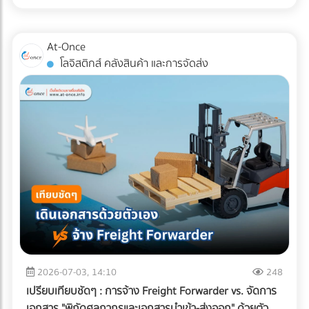
สำหรับแวดวง อาหารแช่แข็ง (Frozen Food) ความตั้งใจดีนี้มักจะ
หากพื้นที่ดาดฟ้าของคุณมีระดับความลาดเอียง (Slope) ไม่ดีพอ
ถูกเบรกโดยฝ่าย R&D และ QA ด้วยคำถามแทงใจดำที่ว่า...
หรือท่อระบายน้ำ (Floor Drain) อุดตัน จะทำให้เกิดปัญหาน้ำท่วม
"เปลี่ยนแพ็กเกจจิ้งแล้ว Shelf Life จะสั้นลงไหม? สินค้าจะเกิด
At-Once
ขัง สิ่งที่ต้องทำ: ก่อนปูพื้นใหม่ ควรเช็กระดับความลาดเอียงของ
เกล็ดน้ำแข็ง (Freezer Burn) หรือเปล่า? และถุงจะกรอบแตกใน
โลจิสติกส์ คลังสินค้า และการจัดส่ง
พื้นคอนกรีตว่าสามารถทำให้น้ำไหล ลงท่อได้สะดวกหรือไม่ และ
ห้องเย็นไหม?" ความกังวลนี้คือความจริงที่หลีกเลี่ยงไม่ได้ ใน
ควรเพิ่มจุดระบายน้ำ หรือใส่ตะแกรงกันเศษใบไม้ขยะอุดตัน ????
อุตสาหกรรมอาหารแช่แข็ง การใช้วัสดุรักษ์โลกแบบผิดประเภทอาจ
จุดบอดสำคัญ: ทำไม "ระบบกันซึม" ถึงเป็นสิ่งที่ห้ามตัดงบทิ้งเด็ด
ทำให้อายุการเก็บรักษาที่เคยอยู่ได้นาน 1-2 ปี ลดลงอย่าง
ขาด? หลายคนมักตกหลุมพรางด้วยการนำหญ้าเทียม แผ่นไม้
ฮวบฮาบ หรือเกิดความเสียหายระหว่างขนส่ง ซึ่งส่งผลกระทบ
เทียม (Wood Plastic Composite) หรือกระเบื้อง ไปปูทับลงบน
อย่างรุนแรงต่อกำไรและชื่อเสียงของแบรนด์ เรามาทำความเข้าใจ
พื้นคอนกรีตดาดฟ้าเดิมโดยตรง เพราะคิดว่าพื้นปูนเก่าก็ดูแข็ง
ความท้าทายนี้ตามความเป็นจริง พร้อมหา "ทางรอด" เชิง
แรงดี แต่นี่คือ "ฝันร้าย" ที่รอวันปะทุเมื่อหน้าฝนมาเยือน
วิศวกรรมที่จะช่วยให้โรงงานของคุณรักษ์โลกได้ โดยที่อาหารแช่
ธรรมชาติของพื้นคอนกรีตดาดฟ้าที่ต้องตากแดดตากฝนมา
แข็งยังคงคุณภาพสมบูรณ์ 100% ทำไมบรรจุภัณฑ์รักษ์โลกทั่วไป
หลายปี ย่อมมีการยืดและหดตัวจนเกิด "รอยแตกร้าวขนาดเล็ก
ถึงสอบตกใน "ห้องเย็น"? หน้าที่หลักของบรรจุภัณฑ์อาหารแช่
(Hairline Cracks)" ที่ตาเปล่ามองไม่เห็น เมื่อคุณนำวัสดุไปปูทับ
แข็งคือการทนต่ออุณหภูมิติดลบ (ตั้งแต่ -18°C ไปจนถึง -40°C)
น้ำฝนจะซึมผ่านร่องพื้นลงไปขังอยู่ใต้แผ่นหญ้าเทียมหรือพื้นไม้
และต้องเป็น "เกราะป้องกัน (Barrier)" ไม่ให้ความชื้นระเหยออก
ความชื้นที่สะสมอยู่ตลอดเวลาจะค่อยๆ แทรกซึมลงตามรอยร้าว
จากอาหารจนเกิดสภาวะ Freezer Burn (เนื้อสัตว์หรืออาหาร
ของคอนกรีต ผลลัพธ์ที่ตามมาหากไม่ทำระบบกันซึม: เหล็กเส้น
แห้งกระด้างและเสียรสชาติ) พลาสติกแบบดั้งเดิมที่โรงงานนิยมใช้
2026-07-03, 14:10
248
เป็นสนิมและดันปูนแตก: ความชื้นจะทำปฏิกิริยากับเหล็กเส้นใน
(เช่น ไนลอนประกบ PE) มีความเหนียว ทนความเย็น และกันรอย
เปรียบเทียบชัดๆ : การจ้าง Freight Forwarder vs. จัดการ
โครงสร้างพื้นคอนกรีต ทำให้เหล็กบวมและดันให้คอนกรีตหลุด
เจาะทะลุจากความแหลมคมของเกล็ดน้ำแข็งได้ดีเยี่ยม แต่มัน
เอกสาร "พิกัดศุลกากรและเอกสารนำเข้า-ส่งออก" ด้วยตัว