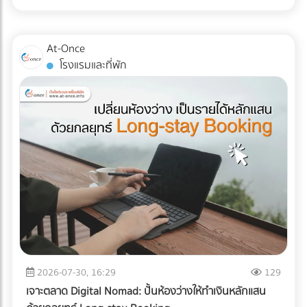
ส่ง Direct Mail ไปหาลูกค้าระดับ VIP พร้อมที่จะฉีกกฎการทำสื่อ
ไม่ได้จำกัดอยู่แค่ "รอยขีดข่วน" หรือ "ของแตกหัก" แต่อาจหมาย
แบบ TOU (Time of Use) ซึ่งช่วงบ่าย (On-Peak) ค่าไฟจะแพง
สิ่งพิมพ์แบบเดิมๆ หรือยัง? เพิ่มขีดความสามารถให้ทีมเซลส์ของ
ถึง "การตั้งค่าที่ผิดเพี้ยน (Calibration Error)" สำหรับผู้นำเข้า
มาก ระบบ AI ใน ESS จะคำนวณและปล่อยไฟจากแบตเตอรี่มาใช้
คุณด้วยสื่อนำเสนอยุคใหม่ ที่ At-once เรามีรวบรวม Digital
เครื่องมือแพทย์ คลินิก หรือโรงพยาบาล ความผิดเพี้ยนเพียง
ในช่วงเวลานี้ เพื่อกดกราฟการใช้ไฟ (Peak Demand) ลง ช่วย
At-Once
Marketing Agency และผู้เชี่ยวชาญด้านการพัฒนา Web-AR
มิลลิเมตรเดียวส่งผลโดยตรงต่อการวินิจฉัยโรคและชีวิตของผู้
ลดค่า Demand Charge ในบิลค่าไฟได้อย่างมหาศาล ปลดล็อก
โรงแรมและที่พัก
และ 3D Model ที่พร้อมเปลี่ยนโบรชัวร์ของคุณให้กลายเป็น
ป่วย หากเกิดความเสียหายระหว่างขนส่ง นอกจากประกันสินค้า
ข้อจำกัดทางกฎหมายและภาษี: ภาครัฐและ BOI มีการสนับสนุน
พนักงานขายมือทอง ค้นหาพาร์ทเนอร์ที่ใช่ได้เลยวันนี้! ที่นี่!
อาจขาดแล้ว ความน่าเชื่อถือขององค์กรก็จะลดลงทันที บทความ
สิทธิประโยชน์ทางภาษีที่ชัดเจนขึ้น สำหรับการลงทุนด้านพลังงาน
นี้จะพาคุณไปเจาะลึกความเสี่ยง และมาตรฐาน Logistics ที่ธุรกิจ
สะอาดและการจัดการพลังงาน ทำให้ระยะเวลาคืนทุนสั้นลง
เครื่องมือแพทย์ต้องรู้ในปี 2026 ครับ 3 ความเสี่ยงแฝงที่เครื่อง
ประเมินความคุ้มค่า: สรุปแล้วคุ้มทุนหรือไม่? เพื่อความเข้าใจที่
มือแพทย์ต้องเผชิญระหว่างขนส่ง การใช้รถบรรทุกธรรมดาเพื่อ
ชัดเจน ลองดูตารางเปรียบเทียบระหว่างระบบเดิมกับระบบใหม่
ขนส่งอุปกรณ์ที่เปราะบาง ถือเป็นการรับความเสี่ยงที่ได้ไม่คุ้มเสีย
ครับ คำตอบคือ: "คุ้มค่าอย่างแน่นอน" หากโรงงานของคุณจัด
นี่คือ 3 ปัญหาหลักที่มักทำให้อุปกรณ์พังจากภายใน: แรงสั่น
อยู่ในกลุ่มที่มูลค่าความเสียหายจากไฟดับ 1 ครั้ง มีมูลค่าสูง (เช่น
สะเทือน (Vibration & Micro-shocks): เลนส์ เลเซอร์ และ
โรงงานพลาสติก, เซมิคอนดักเตอร์, อาหารแช่แข็ง, ยาและ
เซนเซอร์ภายในอุปกรณ์มีความเปราะบางสูงมาก แรงสั่นสะเทือน
เวชภัณฑ์) การมีระบบ Industrial ESS จะเปรียบเสมือนการซื้อ
จากพื้นถนนที่ไม่ราบเรียบสม่ำเสมอ สามารถทำให้แผงวงจรหลวม
"ประกันภัยความเสี่ยงทางธุรกิจ" ที่แถมโบนัสเป็นการช่วยหั่นค่าไฟ
หรือระบบเซนเซอร์รวนได้โดยที่ภายนอกยังดูปกติสมบูรณ์ การ
ในทุกๆ เดือน ยกระดับโรงงานสู่ความยั่งยืนแบบไม่มีสะดุด ในปี
เปลี่ยนแปลงอุณหภูมิและความชื้น (Temperature & Humidity
2026 การติดตั้ง Solar Cell สำหรับธุรกิจ B2B ไม่ได้จบแค่เรื่อง
Excursions): อุปกรณ์อิเล็กทรอนิกส์ทางการแพทย์หลายชนิดมี
2026-07-30, 16:29
129
การลดค่าไฟ แต่คือการบริหารความเสี่ยง (Risk Management)
ข้อกำหนดเรื่องอุณหภูมิที่ชัดเจน การอยู่ในตู้ขนส่งที่ร้อนอบอ้า
และตอบรับกระแสลดคาร์บอน (ESG/Carbon Footprint) เพื่อ
เจาะตลาด Digital Nomad: ปั้นห้องว่างให้ทำเงินหลักแสน
วนานๆ หรือเจอความชื้นสูง อาจทำให้เกิดสนิม คราบตะกรัน หรือ
รักษาความสามารถในการแข่งขันบนเวทีโลก การออกแบบระบบ