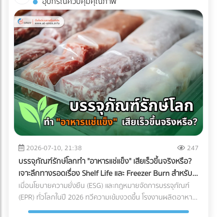
อุปกรณ์ควบคุมคุณภาพ
พิมพ์คุณภาพได้ฟรีที่ At-once แพลตฟอร์มรวมบริษัท B2B ชั้น
ถ่ายรูปออกมาดูดีเท่านั้น หากคุณกำลังวางแผนจะต่อเติมพื้นที่
นำของไทย!
ชั้นบนสุด นี่คือข้อควรรู้สำคัญที่คุณต้องเช็กให้ชัวร์ก่อนที่งบ
ประมาณจะบานปลาย 1. โครงสร้างอาคารเดิมรับน้ำหนักไหวหรือ
ไม่? (Structural Load) สิ่งแรกที่ต้องคำนึงถึงคือ "ความแข็งแรง
ของโครงสร้าง" ดาดฟ้าตึกแถวเก่าส่วนใหญ่ถูกออกแบบมาเพื่อ
รับน้ำหนักของตัวโครงสร้างเองและแท็งก์น้ำเท่านั้น ไม่ได้เผื่อ
สำหรับการรับน้ำหนักของกระถางต้นไม้ขนาดใหญ่ ดินอุ้มน้ำ พื้น
ไม้เทียม หรือจำนวนคนที่ขึ้นไปรวมตัวกันหนาแน่น สิ่งที่ต้องทำ:
ควรปรึกษาวิศวกรโครงสร้างเพื่อประเมินความสามารถในการรับ
น้ำหนัก (Live Load และ Dead Load) ก่อนตัดสินใจเทปูนเพิ่ม
หรือนำของหนักขึ้นไปติดตั้ง เพื่อป้องกันอันตรายจากโครงสร้าง
ทรุดตัว 2. กฎหมายอาคารและทางหนีไฟ (Safety Regulations)
การเปลี่ยนพื้นที่ดาดฟ้าให้เป็นพื้นที่สาธารณะที่มีคนใช้งานจำนวน
2026-07-10, 21:38
247
มาก ต้องคำนึงถึงกฎหมายควบคุมอาคารอย่างเคร่งครัด สิ่งที่
บรรจุภัณฑ์รักษ์โลกทำ "อาหารแช่แข็ง" เสียเร็วขึ้นจริงหรือ?
ต้องทำ: ตรวจสอบความสูงของราวกันตก (Parapet) ว่ามีความ
เจาะลึกทางรอดเรื่อง Shelf Life และ Freezer Burn สำหรับ
สูงเพียงพอและแข็งแรงหรือไม่ นอกจากนี้ต้องมีป้ายบอกทางหนี
โรงงานอุตสาหกรรม
เมื่อนโยบายความยั่งยืน (ESG) และกฎหมายจัดการบรรจุภัณฑ์
ไฟที่ชัดเจน ระบบแสงสว่างฉุกเฉิน และบันไดที่กว้างพอสำหรับการ
(EPR) ทั่วโลกในปี 2026 ทวีความเข้มงวดขึ้น โรงงานผลิตอาหาร
อพยพผู้คนหากเกิดเหตุฉุกเฉิน 3. สภาพการระบายน้ำ
หลายแห่งต่างถูกกดดันให้เปลี่ยนมาใช้ "บรรจุภัณฑ์รักษ์โลก" แต่
(Drainage System) ดาดฟ้าคือด่านแรกที่ต้องปะทะกับพายุฝน