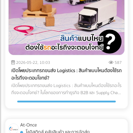
และคำแนะนำสำหรับ Site Manager จากการวางระบบระบายน้ำ
ทำงานของเครื่อง X-ray อย่างไร? เทคโนโลยี X-ray
อย่างรัดกุม โครงการสามารถดำเนินงานต่อได้ 100% ตลอดฤดู
อุตสาหกรรมอาหาร 2026 ใช้ระบบ AI ในการทำ Anomaly
ฝน อายุการใช้งานของเครื่องจักรไม่สั้นลง และไม่มีค่าซ่อมบำรุง
Detection (การตรวจจับความผิดปกติ) แทนที่จะตั้งค่าความหนา
ฉุกเฉิน สรุป 3 ข้อแนะนำก่อนเริ่มงาน: 1. เช็กประวัติน้ำท่วมย้อน
แน่นแบบตายตัว AI จะเรียนรู้ภาพของอาหารที่สมบูรณ์แบบนับ
หลัง 2. เตรียมเนินดินหรือพื้นที่สูงสำหรับจอดเครื่องจักรหลังเลิก
หมื่นภาพ เมื่อเจอสิ่งผิดปกติที่ซ่อนอยู่ในพื้นผิวที่ซับซ้อน (เช่น
งาน 3. จัดทำแผนฉุกเฉินในการอพยพเครื่องจักร กำลังเตรียม
ซีเรียล หรือถั่วรวม) AI จะประมวลผลและคัดแยกได้อย่างแม่นยำ 3
พื้นที่ก่อสร้าง หรือต้องการเช่าเครื่องจักรหนัก หรือวางแผน
เทรนด์ความสามารถใหม่ของระบบ QC อาหารอัตโนมัติ 1. การ
จัดการเรื่องน้ำ? ค้นหาและเปรียบเทียบบริการได้ที่ At-Once
ตรวจจับสิ่งแปลกปลอมความหนาแน่นต่ำ: AI ช่วยให้เครื่องสแกน
แพลตฟอร์มรวมธุรกิจ B2B อันดับหนึ่งของไทย
x-ray ตรวจจับพลาสติกบาง, ยาง, หรือกระดูกอ่อนในเนื้อสัตว์
2026-05-22, 10:03
587
ซึ่งเป็นสิ่งที่รังสี X-ray แบบเดิมมักจะมองข้าม 2. ตรวจสอบบรรจุ
เปิดโพยประเภทรถขนส่ง Logistics : สินค้าแบบไหนต้องใช้รถ
ภัณฑ์และน้ำหนักในขั้นตอนเดียว: เครื่อง X-ray ยุคใหม่สามารถ
อะไรถึงจะตอบโจทย์?
ตรวจสอบรอยซีลรั่ว สินค้าแหว่งหาย และเช็กน้ำหนักรวมไปพร้อม
เปิดโพยประเภทรถขนส่ง Logistics : สินค้าแบบไหนต้องใช้รถอะไร
กับการหาสิ่งแปลกปลอมในเสี้ยววินาที 3. Data Analytics &
ถึงจะตอบโจทย์? ในโลกของการทำธุรกิจ B2B และ Supply Chain
Cloud Monitoring: เชื่อมต่อข้อมูลขึ้น Cloud แบบ Real-time
การขนส่งสินค้าไม่ใช่แค่การนำของจากจุด A ไปส่งที่จุด B แต่คือ
ทำให้ผู้จัดการโรงงานรู้ได้ทันทีว่าของเสียเกิดจากไลน์ผลิตไหน
การต่อสู้กับ "ต้นทุนแฝง" และ "ความปลอดภัยของสินค้า" หลาย
เพื่อแก้ไขปัญหาได้ตรงจุด การอัปเกรดมาใช้เครื่อง X-ray AI จะ
ครั้งที่ฝ่ายจัดซื้อหรือผู้ประกอบการเลือกจ้างรถขนส่งขนาดใหญ่
ช่วยให้โรงงาน วิธีลด False Reject โรงงานอาหาร ได้อย่างเป็น
เกินความจำเป็นเพราะเผื่อเหลือเผื่อขาด จนทำให้ค่าใช้จ่ายบาน
At-Once
รูปธรรม และผ่านมาตรฐานระดับโลกอย่าง HACCP, GMP หรือ
ปลาย หรือบางครั้งเลือกใช้รถผิดประเภทจนสินค้าเสียหายระหว่าง
โลจิสติกส์ คลังสินค้า และการจัดส่ง
BRC ได้ง่ายขึ้น ต้องการอัปเกรดเทคโนโลยีตรวจสอบคุณภาพใน