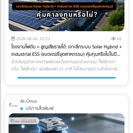
2026-08-06, 22:53
66
โรงงานไฟดับ = สูญเสียรายได้: เจาะลึกระบบ Solar Hybrid +
Industrial ESS (แบตเตอรี่อุตสาหกรรม) คุ้มทุนหรือไม่ในปี
2026?
สำหรับธุรกิจภาคการผลิตและโรงงานอุตสาหกรรม "ไฟฟ้าตก"
หรือ "ไฟฟ้าดับ" แม้เพียงแค่ 15 นาที ไม่ได้หมายความถึงโอกาสที่
พนักงานได้หยุดพักผ่อนชั่วคราว แต่มันคือวิกฤติที่สร้างความ
เสียหายตั้งแต่หลักแสนไปจนถึงหลักล้านบาท ในอดีต การติดตั้ง
โซลาร์เซลล์ระบบ On-Grid เพื่อลดค่าไฟคือทางเลือกยอดนิยม
แต่จุดอ่อนที่สำคัญคือ เมื่อไฟจากการไฟฟ้าดับ ระบบ On-Grid ก็
At-Once
ต้องหยุดทำงานไปด้วย เพื่อความปลอดภัยของช่างไฟที่กำลัง
บริการสื่อพิมพ์
ซ่อมแซมสายไฟอยู่ด้านนอก ทำให้โรงงานต้องพึ่งพาเครื่องปั่นไฟ
(Generator) ที่ใช้น้ำมันดีเซลซึ่งมีต้นทุนสูงและปล่อยมลพิษอีก
ด้วย แต่ในปี 2026 เทคโนโลยี Industrial ESS (Energy Storage
System) หรือแบตเตอรี่อุตสาหกรรม ได้เข้ามาปฏิวัติวงการ การ