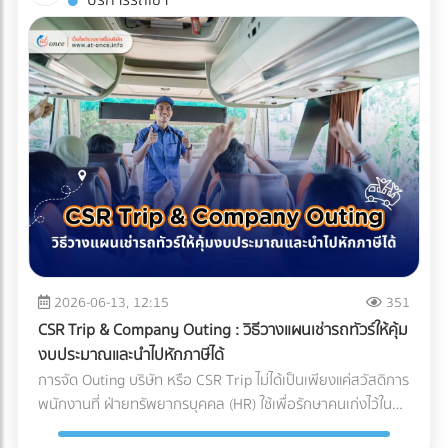
บริการรถเช่า
(Compliance Risks) ในปี 2026 ทั่วโลกหันมาใช้น้ำยาแอร์รักษ์
บริหารจัดการซัพพลายเชนที่ถูกต้อง สิ่งที่ส่งมาถึงหน้าโรงงาน
บรรจุภัณฑ์ (Sealing) จะต้องดำเนินการให้เสร็จสิ้นภายใน
โลก (Eco-Friendly Refrigerants) ซึ่งมักจะมีแรงดันสูงกว่า
อาจกลายเป็นเพียง "ผงชาสีหม่น" ที่สูญเสียทั้งเอกลักษณ์และ
Cleanroom ทั้งหมด บรรจุภัณฑ์ที่ใช้มักเป็นถุงฟอยล์หรือถุง
น้ำยาแอร์ยุคเก่า ชิ้นส่วนราคาถูกอาจไม่ได้ถูกออกแบบมาเพื่อ
มูลค่า กุญแจสำคัญที่อยู่เบื้องหลังการคงสภาพความสดใหม่ สี
Tyvek ที่ได้มาตรฐานการแพทย์ เมื่อซีลปิดผนึกเรียบร้อยแล้ว จึง
รองรับสเปกใหม่นี้ ทำให้ไม่ผ่านมาตรฐานความปลอดภัย
เขียวสว่าง และกลิ่นอูมามิของมัทฉะไว้ได้อย่างสมบูรณ์แบบ คือ
จะสามารถนำชิ้นงานนั้นออกจาก Cleanroom สู่คลังสินค้าปกติ
นอกจากนี้ หากซัพพลายเออร์ต้นทางไม่มีระบบจัดการสิ่ง
ระบบขนส่งที่เรียกว่า Cold Chain Logistics (ระบบห่วงโซ่ความ
ได้ บทสรุป: ความมั่นใจที่ส่งต่อถึงมือผู้ป่วย การลงทุนสร้างและ
แวดล้อมที่ดี โรงงานก็อาจเผชิญความยากลำบากในการขอใบรับ
เย็น) ทำไม "มัทฉะ" ถึงต้องการการดูแลระดับพิเศษ? ก่อนจะเข้าใจ
บำรุงรักษา Cleanroom มีต้นทุนที่สูงมาก ทั้งค่าระบบปรับอากาศ
รองสากลเพื่อส่งออกสินค้าไปต่างประเทศ บทสรุป: การเปลี่ยน
ความสำคัญของการขนส่ง ต้องเข้าใจธรรมชาติของผงมัทฉะ
ค่าชุดป้องกัน (Gowning) และการตรวจสอบมาตรฐานประจำปี แต่
มุมมองจาก "ราคา" สู่ "ความคุ้มค่า" แบรนด์ผู้ผลิตเครื่องปรับ
ก่อน มัทฉะคือการนำใบชาทั้งใบไปบดละเอียดด้วยโม่หินจนเป็นผง
สำหรับอุตสาหกรรมการแพทย์ นี่คือการลงทุนที่ประเมินค่าไม่ได้
อากาศชั้นนำระดับโลก ล้วนเข้าใจถึงกฎข้อนี้ดี พวกเขาจึงมักไม่
ขนาดไมครอน ทำให้ตัวผงชามีพื้นที่ผิวสัมผัสกับอากาศมาก ศัตรู
สำหรับฝ่ายจัดซื้อหรือเจ้าของแบรนด์อุปกรณ์การแพทย์ การ
ประนีประนอมกับชิ้นส่วนกลไกที่อยู่ภายใน และเจาะจงเลือกใช้ผู้
ตัวร้ายที่ทำลายคุณภาพของมัทฉะมีอยู่ 3 ประการหลัก: ความ
เลือกพาร์ทเนอร์ หรือ OEM โรงงานพลาสติกที่ได้รับการรับรอง
ผลิตชิ้นส่วน (OEM) ที่มีกระบวนการตรวจสอบคุณภาพแบบ
ร้อน (Heat): อุณหภูมิที่สูงเกินไปจะเร่งกระบวนการสลายตัวของ
มาตรฐาน Cleanroom (ISO 14644) และระบบบริหารงาน
100% และยึดมั่นในมาตรฐานระดับสูง (เช่น Japanese Quality
คลอโรฟิลล์ (Chlorophyll) ทำให้สีเขียวสว่างสดใส (Vibrant
คุณภาพสำหรับเครื่องมือแพทย์ (ISO 13485) ไม่เพียงแต่ช่วยลด
Standards หรือมาตรฐาน ISO) เท่านั้น การเปลี่ยนมุมมองจาก
Green) กลายเป็นสีเหลืองอมน้ำตาล (Yellowish-brown)
2026-06-13, 12:15
351
ความเสี่ยงในการถูกตีกลับสินค้า (Product Recall) แต่ยัง
การหา "อะไหล่ที่ถูกที่สุด" เป็น "อะไหล่ที่ลดความเสี่ยงได้มากที่สุด"
ออกซิเจน (Oxygen): ทำให้เกิดปฏิกิริยาออกซิเดชัน (Oxidation)
เป็นการสร้างความมั่นใจสูงสุดว่า ผลิตภัณฑ์ของคุณจะปลอดภัย
CSR Trip & Company Outing : วิธีวางแผนเช่ารถทัวร์ให้คุ้ม
คือกุญแจสำคัญที่ทำให้องค์กรเติบโตอย่างยั่งยืน การเลือก
ซึ่งจะทำลายสารประกอบที่ให้กลิ่นหอม (Aroma) และสารต้าน
และพร้อมช่วยชีวิตผู้ป่วยได้อย่างแท้จริง
งบประมาณและนำไปหักภาษีได้
ซัพพลายเออร์จึงไม่ใช่แค่การเปรียบเทียบใบเสนอราคา แต่คือการ
อนุมูลอิสระ (Catechins) ทำให้รสชาติอูมามิหายไป และเกิดความ
การจัด Outing บริษัท หรือ CSR Trip ไม่ได้เป็นเพียงแค่สวัสดิการ
มองหา "พาร์ทเนอร์เชิงกลยุทธ์" ที่สามารถช่วยควบคุม Total
ขมฝาดขึ้นมาแทน ความชื้นและแสง (Moisture & Light): เร่งการ
พนักงานที่ ฝ่ายทรัพยากรบุคคล (HR) ใช้เพื่อรักษาคนเก่งไว้ใน
Cost of Ownership ได้อย่างแท้จริง ท้ายที่สุดแล้ว การลงทุนกับ
เติบโตของจุลินทรีย์ และทำให้สีของชาซีดจางลงอย่างรวดเร็ว
องค์กรเท่านั้น แต่ในมุมมองของผู้บริหารและฝ่ายบัญชี กิจกรรม
ชิ้นส่วนที่มีคุณภาพตั้งแต่ต้นทาง ย่อมเป็นทางเลือกที่คุ้มค่ากว่า
Cold Chain Logistics ทำงานอย่างไรในเส้นทาง ญี่ปุ่น-ไทย?