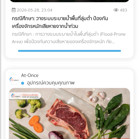
จะวิ่งกลับไปชาร์จแบตเตอรี่เองเมื่อแบตใกล้หมด พื้นที่นี้ต้องมีการ
และการบริหารจัดการ Supply Chain สำหรับองค์กรและโรงงานผู้
ระบายอากาศที่ดีเนื่องจากมีความร้อนสูง และต้องติดตั้งระบบตัด
2026-05-28, 23:04
483
ผลิต การทำความเข้าใจระบบ Cold Chain Logistics และการ
ไฟฉุกเฉิน ตรวจสอบระบบเซนเซอร์กันชน (Safety Laser
เลือกพาร์ทเนอร์ผู้นำเข้าที่มีมาตรฐานการควบคุมอุณหภูมิที่
กรณีศึกษา: วางระบบระบายน้ำพื้นที่ลุ่มต่ำ ป้องกัน
Scanner): ก่อนปล่อยรถวิ่งจริง ต้องทดสอบระบบตรวจจับสิ่ง
รัดกุมและสามารถตรวจสอบย้อนกลับได้ (Traceability) จึงเป็น
เครื่องจักรหนักเสียหายจากน้ำท่วม
กีดขวางของรถ AGV ว่าสามารถเบรกหรือชะลอความเร็วได้ทัน
กลยุทธ์สำคัญที่จะช่วยปกป้องคุณภาพของสินค้า รักษากำไร และ
กรณีศึกษา : การวางระบบระบายน้ำในพื้นที่ลุ่มต่ำ (Flood-Prone
ท่วงทีเมื่อมีพนักงานเดินตัดหน้าตาม มาตรฐานความปลอดภัย
สร้างความไว้วางใจให้กับผู้บริโภคได้อย่างยั่งยืน
Area) เพื่อป้องกันความเสียหายของเครื่องจักรหนัก ภัย
AGV ISO 3691-4 กำลังมองหาผู้เชี่ยวชาญด้านระบบ AGV หรือ
ธรรมชาติและฝนตกหนัก เป็นฝันร้ายของผู้รับเหมาและเจ้าของ
อยากเปลี่ยนคลังสินค้าเป็น Smart Warehouse? ค้นหาและ
โครงการก่อสร้าง โดยเฉพาะเมื่อไซต์งานตั้งอยู่ใน พื้นที่ลุ่มต่ำ
เปรียบเทียบบริษัทรับติดตั้งระบบหุ่นยนต์คลังสินค้า (System
ปัญหาน้ำท่วมไซต์งานไม่เพียงแต่ทำให้โครงการล่าช้า แต่ยังสร้าง
Integrator) ที่ได้มาตรฐานได้แล้ววันนี้ที่ At-Once
ความเสียหายหลักล้านบาทหาก เครื่องจักรหนัก เช่น รถขุดดิน
At-Once
หรือรถตอกเสาเข็ม จมน้ำ นี่คือกรณีศึกษาและบทเรียนการจัดการ
อุปกรณ์ควบคุมคุณภาพ
พื้นที่ก่อสร้าง ว่าด้วย วิธีป้องกันเครื่องจักรเสียหายจากน้ำท่วม
ด้วยการวาง ระบบระบายน้ำ (Drainage System) อย่างมืออาชีพ
ปัญหาและความท้าทายของพื้นที่ลุ่มต่ำ ไซต์งานในพื้นที่ลุ่มต่ำมัก
เผชิญกับสภาพดินเหนียวที่อุ้มน้ำ (ไม่ซึมน้ำ) และมีระดับน้ำใต้ดิน
สูง เมื่อเกิดฝนตกหนัก น้ำจะขังตัวอย่างรวดเร็ว ทำให้ดินทรุดตัว
เครื่องจักรหนักติดหล่ม และเกิด Downtime หรือเวลาที่สูญเปล่า
ของโครงการที่ประเมินค่าไม่ได้ กล่าวคือ ปัญหาน้ำท่วมขังในพื้นที่
ลุ่มต่ำ ไม่ได้สร้างความเสียหายแค่ค่าซ่อมบำรุงเครื่องจักรเท่านั้น