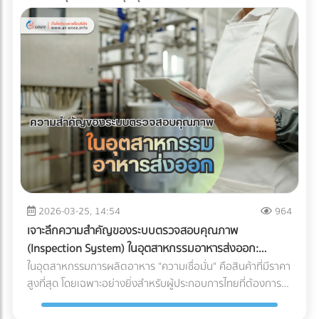
2026-03-25, 14:54
964
เจาะลึกความสำคัญของระบบตรวจสอบคุณภาพ
(Inspection System) ในอุตสาหกรรมอาหารส่งออก:
ปราการด่านสุดท้ายสู่ตลาดโลก
ในอุตสาหกรรมการผลิตอาหาร "ความเชื่อมั่น" คือสินค้าที่มีราคา
สูงที่สุด โดยเฉพาะอย่างยิ่งสำหรับผู้ประกอบการไทยที่ต้องการ
ส่งออกสินค้าไปยังตลาดต่างประเทศที่มีมาตรฐานเข้มงวดอย่าง
สหภาพยุโรป (EU), สหรัฐอเมริกา หรือญี่ปุ่น การมีรสชาติที่ดีอาจ