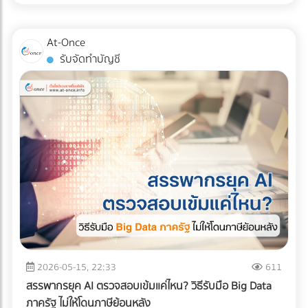
สินค้าอย่างมีกลยุทธ์ หากคุณออกแบบผังคลังสินค้า (Layout)
แน่นอน หรือต้องการบรรทุกให้สูงขึ้นไป (แต่ต้องคลุมผ้าใบให้
ผิดพลาด นั่นหมายถึงระยะเวลาการทำงานที่นานขึ้น พนักงาน
มิดชิด) ✅ สินค้าที่ตอบโจทย์: สินค้าอุปโภคบริโภค (FMCG), ชิ้น
เดินชนกัน สินค้าเสียหาย และกลายเป็น "ต้นทุนแฝง" ที่กัดกินกำไร
At-Once
ส่วนอิเล็กทรอนิกส์ขนาดเล็ก, สินค้า E-Commerce, การย้าย
ของคุณทุกเดือน บทความนี้จะพาเจาะลึกรูปแบบ Layout คลัง
รับจัดทำบัญชี
ออฟฟิศขนาดเล็ก, หรือการกระจายสินค้าเข้าสู่ตัวเมืองที่ซอย
สินค้า 3 สไตล์ที่ได้รับความนิยมมากที่สุดในระดับสากล เพื่อให้คุณ
แคบ 2. รถบรรทุก 6 ล้อ (ตู้ทึบ / คอก) รถระดับกลางที่เป็น "เดอะ
ตัดสินใจได้ว่า... รูปแบบไหนที่จะช่วยรีดประสิทธิภาพการทำงาน
แบก" ของธุรกิจ SME รองรับน้ำหนักได้ประมาณ 5-7 ตัน ความ
และเหมาะกับธุรกิจของคุณที่สุด! ทำไมการออกแบบ Layout คลัง
ยาวกระบะมีตั้งแต่ 5-7 เมตร สามารถจัดเรียงสินค้าบนพาเลท
สินค้าถึงเป็นเรื่อง "ชี้เป็นชี้ตาย" ? ก่อนจะไปดูรูปแบบ เราต้อง
(Pallet) แล้วใช้โฟล์คลิฟต์ยกขึ้นได้อย่างเป็นระบบ ✅ สินค้าที่ตอบ
เข้าใจก่อนว่าเป้าหมายของการจัด Layout ที่ดีคือการสร้าง
โจทย์: วัสดุก่อสร้างขนาดกลาง, เครื่องใช้ไฟฟ้าขนาดใหญ่, ยาง
Workflow ที่ลื่นไหลที่สุด ตั้งแต่ของมาส่ง (Receiving) ไปจนถึง
รถยนต์, สินค้าเกษตรแปรรูป, หรือการขนย้ายเครื่องจักรโรงงาน
ของออกจากคลัง (Shipping) การออกแบบที่ดีจะช่วยคุณแก้
ขนาดกลาง 3. รถบรรทุก 10 ล้อ พี่ใหญ่แห่งวงการโลจิสติกส์ทาง
ปัญหาเหล่านี้: ลดคอขวด (Bottleneck): รถโฟล์คลิฟต์และ
บก โครงสร้างแชสซี (Chassis) แข็งแกร่ง บรรทุกน้ำหนักได้สูงสุด
พนักงานไม่ต้องรอคิว หรือวิ่งสวนทางกันในทางเดินแคบๆ เพิ่ม
ถึง 15 ตัน (ตามกฎหมายกำหนด) วิ่งทำความเร็วทางไกลข้าม
ความรวดเร็วในการเบิกจ่าย (Picking Speed): สินค้าขายดีอยู่
จังหวัดได้ดีเยี่ยม ✅ สินค้าที่ตอบโจทย์: สินค้าเกษตรกรรมล็อต
ใกล้ สินค้าเคลื่อนไหวช้าอยู่ไกล ช่วยลดระยะเวลาการเดินหาของ
ใหญ่ (ข้าวสาร, น้ำตาล), วัสดุก่อสร้างหนัก (เหล็กเส้น,
เพิ่มความปลอดภัย: ลดอุบัติเหตุระหว่างเครื่องจักรและมนุษย์
ปูนซีเมนต์), สินค้าอุตสาหกรรมหนัก, และเครื่องจักรขนาดใหญ่ 4.
เจาะลึก 3 รูปแบบ Layout คลังสินค้ายอดฮิต การเลือกรูปแบบผัง
2026-05-15, 22:33
611
รถบรรทุกควบคุมอุณหภูมิ (Cold Chain Truck) รถที่ออกแบบมา
คลังสินค้า จะขึ้นอยู่กับรูปทรงของอาคาร ลักษณะสินค้า และ
สรรพากรยุค AI ตรวจสอบเข้มแค่ไหน? วิธีรับมือ Big Data
พิเศษพร้อมเครื่องทำความเย็น สามารถปรับอุณหภูมิได้ตั้งแต่
กระแสการไหลของงาน (Flow) เป็นหลัก ดังนี้ครับ: 1. รูปแบบตัว
ภาครัฐ ไม่ให้โดนภาษีย้อนหลัง
โหมดแช่เย็น (Chilled) ไปจนถึงแช่แข็ง (Frozen) เพื่อรักษาความ