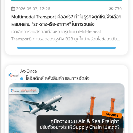
หลักของ AI ทันที วิธีแก้: ลงบันทึกรายได้และค่าใช้จ่ายทุกรายการ
ซื้อคุมงบประมาณ Logistics ได้อย่างมีประสิทธิภาพ กำลัง
ขนาดใหญ่, ธุรกิจที่มีปริมาณการเข้า-ออกของสินค้ามหาศาล
ตามความเป็นจริง นอกจากจะปลอดภัยจากสรรพากรแล้ว งบ
2026-05-07, 12:26
730
วางแผนขนส่งสินค้าล็อตใหญ่อยู่ใช่ไหม? ไม่ต้องเสียเวลาโทรเช็
(High-volume), หรือสินค้าที่มีน้ำหนักมาก/ชิ้นใหญ่ที่เคลื่อนย้าย
การเงินที่สะท้อนกำไรที่แท้จริง ยังช่วยให้ธุรกิจกู้ขอสินเชื่อกับ
กราคาหลายที่ให้วุ่นวาย! ค้นหาและเปรียบเทียบ บริษัทขนส่ง
Multimodal Transport คืออะไร? ทำไมธุรกิจยุคใหม่จึงเลือก
ยาก 3. รูปแบบตัว L (L-Shaped Layout) ผังคลังสินค้าแบบตัว
ธนาคาร หรือดึงดูดนักลงทุนได้ง่ายขึ้นด้วย 2. ปรับตัวเข้าสู่ระบบ
สินค้า, ผู้ให้บริการขนส่งเหมาคัน, และบริษัท Logistics ชั้นนำ ที่มี
ผสมผสาน "รถ-ราง-เรือ-อากาศ" ในการขนส่ง
L จะคล้ายกับตัว I แต่จุดรับสินค้าและจุดจ่ายสินค้าจะตั้งฉากกันที่
Digital Tax แบบเต็มรูปแบบ ความผิดพลาดเล็กๆ น้อยๆ จาก
รถพร้อมให้บริการทุกประเภท ผ่านการคัดกรองความน่าเชื่อถือ
เจาะลึกการขนส่งต่อเนื่องหลายรูปแบบ (Multimodal
มุม 90 องศา (อยู่คนละด้านของผนังอาคาร) มักเกิดขึ้นจากข้อ
การทำงานของคน (Human Error) เช่น พิมพ์ตัวเลขใบกำกับ
แล้ว ได้ที่นี่
Transport) ทางรอดของธุรกิจ B2B ยุคใหม่ พร้อมไขข้อสงสัยว่า
จำกัดของรูปทรงอาคาร หรือพื้นที่ที่ดิน ข้อดี: แยกพื้นที่รับและส่ง
ภาษีผิด หรือหัก ณ ที่จ่ายไม่ครบ ถือเป็นหนึ่งในสาเหตุหลักที่ทำให้
ใครคือ "เจ้าภาพ" ตัวจริงที่ช่วยคุมต้นทุนและเวลา ค้นหาพาร์ท
สินค้าออกจากกันอย่างชัดเจน ลดความแออัดบริเวณประตูได้ดี
โดนเรียกตรวจสอบ วิธีแก้: เปลี่ยนจากการใช้กระดาษ มาใช้ระบบ
เนอร์ได้ที่ At-Once
เทียบเท่าตัว I ข้อควรระวัง: การไหลเวียนของสินค้าอาจต้องเข้า
e-Tax Invoice & e-Receipt และ e-Withholding Tax ที่เชื่อมต่อ
โค้ง ซึ่งต้องคำนวณพื้นที่วงเลี้ยวของรถโฟล์คลิฟต์ให้ดี เพื่อ
กับระบบบัญชีบนคลาวด์ ซึ่งไม่เพียงแต่ช่วยลดต้นทุนค่าเอกสาร
ป้องกันอุบัติเหตุ เหมาะกับใคร?: อาคารที่มีรูปทรงตัว L อยู่แล้ว,
At-Once
แต่ยังทำให้ข้อมูลวิ่งตรงเข้าสู่ระบบของสรรพากรอย่างแม่นยำและ
คลังสินค้าที่ต้องการแยกประเภทรถบรรทุกขาเข้าและขาออกแบบ
โลจิสติกส์ คลังสินค้า และการจัดส่ง
ไร้รอยต่อ 3. กระทบยอด (Reconcile) บัญชีและสต็อกสินค้า
เด็ดขาด (เช่น รถเทรลเลอร์ส่งของเข้าทางด้านหน้า รถกระบะรับ
อย่างสม่ำเสมอ ข้อผิดพลาดสุดคลาสสิกของ SME คือการ "ดอง
ของออกทางด้านข้าง) เช็กลิสต์: เลือก Layout แบบไหนให้ตอบ
เอกสาร" ไว้ทำทีเดียวตอนสิ้นปี ซึ่งในยุคที่สรรพากรเห็นข้อมูล e-
โจทย์ที่สุด? หากคุณกำลังจะสร้างคลังสินค้าใหม่ หรือรีโนเวทคลัง
Payment ของคุณแทบจะแบบ Real-time การรอแก้ปัญหาตอน
เดิม ลองใช้ 3 คำถามนี้เป็นตัวกรองครับ: ลักษณะอาคารของคุณ
สิ้นปีถือว่าสายเกินไป วิธีแก้: ต้องทำการ "กระทบยอดบัญชี"
เป็นแบบไหน? (หากมีประตูฝั่งเดียว = บังคับตัว U, หากมีประตู
ระหว่าง Statement ธนาคาร กับสมุดบัญชีรายวันเป็นประจำ "ทุก
หน้า-หลัง = ทำตัว I ได้) คุณใช้รถโฟล์คลิฟต์กี่คัน? (ถ้างบจำกัด
เดือน" รวมถึงต้องมีการนับสต็อกสินค้าให้ตรงกับตัวเลขในระบบ
และมีรถน้อย การใช้ผังตัว U จะช่วยให้บริหารการใช้รถโฟล์คลิฟต์
อยู่เสมอ หากพบความผิดปกติจะได้ปรับปรุงแก้ไขได้ทันท่วงที 3