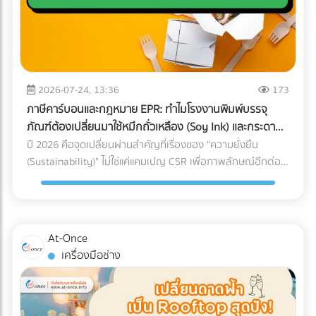
เงินว่า "ขาดทุน" หรือ "กำไรน้อยมาก" ต่อเนื่อง 3-5 ปี แต่
กับใครก็ได้ การหาบริษัท Logistics (3PL) ที่มีรถขนส่งแบบ Air-
คุณหาทีมที่ใช่! การปรับเปลี่ยนโครงสร้างราคา สร้าง Landing
กรรมการบริษัทกลับมีการซื้อทรัพย์สินขนาดใหญ่ เช่น รถสปอร์ต
Ride Suspension พร้อมทีมงานที่ผ่านการอบรมมาตรฐาน
Page ที่มี Conversion Rate สูง และการยิงโฆษณาเจาะตลาด
อสังหาริมทรัพย์ หรือมีการโอนเงินออกไปยังบัญชีส่วนตัวบ่อย
White Glove Service ไม่ใช่เรื่องง่ายและต้องใช้เวลาในการตรวจ
ต่างชาติ ต้องอาศัยความเชี่ยวชาญเฉพาะทาง หากทีม In-house
ครั้ง AI จะประเมินว่านี่คือการโยกเงินบริษัท (Siphoning) หรือการ
สอบประวัติอย่างละเอียด ลดความเสี่ยงและประหยัดเวลาของฝ่าย
ของโรงแรมคุณมีงานล้นมืออยู่แล้ว การใช้บริการ Outsource คือ
ปกปิดรายได้ 3. สินค้าคงเหลือ (Inventory) ในงบ ไม่สอดคล้อง
จัดซื้อ ด้วยการค้นหาและเปรียบเทียบบริษัทขนส่งเฉพาะทาง
ทางออกที่รวดเร็วและคุ้มค่าที่สุด อย่าปล่อยให้ห้องพักต้องว่าง
กับความเป็นจริง นี่คือจุดตายของธุรกิจซื้อมาขายไป หากยอด
2026-07-24, 13:36
173
สำหรับเครื่องมือแพทย์ (Healthcare Logistics) ที่ได้มาตรฐาน
เปล่าในช่วง Low Season! ยกระดับการตลาดโรงแรมของคุณวัน
ขายของคุณน้อย แต่การสั่งซื้อวัตถุดิบหรือนำเข้าสินค้ามีปริมาณ
สากล ได้ฟรีที่ At-once แพลตฟอร์มรวบรวมธุรกิจ B2B ชั้นนำ
ภาษีคาร์บอนและกฎหมาย EPR: ทำไมโรงงานพิมพ์บรรจุ
นี้ เข้ามาค้นหาพาร์ทเนอร์ที่เชี่ยวชาญบน At-once แพลตฟอร์ม
มหาศาลจน "สต็อกบวม" ผิดปกติ สรรพากรจะตั้งข้อสงสัยว่า
ของประเทศไทย
ภัณฑ์ต้องเปลี่ยนมาใช้หมึกถั่วเหลือง (Soy Ink) และกระดาษ
รวบรวมบริษัท B2B ชั้นนำของไทย เรามีตัวเลือกให้คุณครบจบใน
คุณแอบขายสินค้าแบบไม่มีใบกำกับภาษี (ขายของเถื่อน/ขายตัด
FSC
ปี 2026 คือจุดเปลี่ยนผ่านสำคัญที่เรื่องของ "ความยั่งยืน
ที่เดียว: Digital Marketing Agency: ผู้เชี่ยวชาญด้านการวาง
ราคา) 4. ค่าใช้จ่ายเบ็ดเตล็ดและค่ารับรองพุ่งสูงปรี๊ด การยัด
(Sustainability)" ไม่ใช่แค่แคมเปญ CSR เพื่อภาพลักษณ์อีกต่อ
กลยุทธ์และยิงแอดเจาะตลาดต่างชาติ Web Developer / UX-UI
"รายจ่ายส่วนตัว" เข้ามาเป็น "ค่าใช้จ่ายบริษัท" เป็นเรื่องที่ AI จับ
ไป แต่กลายเป็น "กำแพงภาษี" และ "ข้อกีดกันทางการค้า" ที่ส่ง
Designer: ทีมสร้าง Landing Page และระบบ Direct Booking
ทางได้ง่ายมาก หากหมวดหมู่ค่ารับรอง ค่าเดินทาง หรือค่าใช้จ่าย
ผลกระทบต่อต้นทุนของธุรกิจ B2B โดยตรง โดยเฉพาะกฎหมาย
ที่ลื่นไหล SEO Specialist: ช่วยให้เว็บไซต์โรงแรมของคุณติดหน้า
เบ็ดเตล็ด มีสัดส่วนที่สูงผิดปกติเมื่อเทียบกับรายได้รวมของ
EPR (Extended Producer Responsibility) ที่บีบให้เจ้าของ
แรก Google เมื่อ Nomad ค้นหาที่พัก พร้อมเปลี่ยนยอดวิวให้
บริษัท (Benchmarking) เตรียมตัวรับจดหมายเชิญพบเจ้าหน้าที่
แบรนด์ต้องรับผิดชอบต่อซากบรรจุภัณฑ์ของตนเอง หากโรงงาน
เป็นยอดจองหรือยัง? เข้ามาเปรียบเทียบผลงานและติดต่อเอเจน
At-Once
ได้เลย 5. ทำธุรกรรมคริปโตฯ หรือ Digital Assets โดยไม่ลง
ของคุณผลิตบรรจุภัณฑ์ที่รีไซเคิลยาก หรือปล่อยคาร์บอนสูง
ซี่ระดับมืออาชีพได้ฟรีทันทีที่ At-once ให้เราเป็นสะพานเชื่อมธุรกิจ
เครื่องมือช่าง
บัญชี การรับชำระค่าสินค้าจากคู่ค้าต่างประเทศด้วย
ลูกค้ารายใหญ่ระดับโลกจะตัดคุณออกจาก Supply Chain ทันที
คุณสู่ความสำเร็จ!
Cryptocurrency แล้วไม่แปลงค่าเงินมาบันทึกเป็นรายได้ หรือโอน
นี่คือเหตุผลว่าทำไมการเปลี่ยนมาใช้วัสดุรักษ์โลกจึงเป็นทางรอด
เข้ากระเป๋าส่วนตัว ถือเป็นการหลบเลี่ยงภาษีที่ปัจจุบันสรรพากร
เดียว ทำไมต้องเป็นกระดาษ FSC และ หมึกถั่วเหลือง (Soy Ink)?
ร่วมมือกับกระดานเทรด (Exchange) เพื่อตรวจสอบร่องรอย
เมื่อพูดถึงการพิมพ์บรรจุภัณฑ์ องค์ประกอบหลักที่ถูกเพ่งเล็งคือ