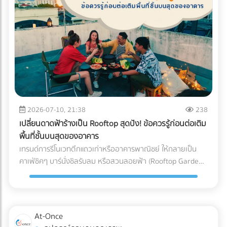
(Blockchain Tracing) ได้อย่างแม่นยำ อย่ารอให้จดหมาย
"กระดาษ" และ "หมึกพิมพ์" กระดาษ FSC (Forest Stewardship
ประเมินภาษีย้อนหลังส่งมาถึงบริษัท! การป้องกันที่ดีที่สุดคือการ
Council): คือกระดาษที่ได้รับการรับรองว่ามาจากป่าปลูกเชิง
วางโครงสร้างระบบบัญชีที่โปร่งใสและถูกต้องตามกฎหมาย หาก
พาณิชย์ที่มีการจัดการอย่างยั่งยืน ไม่ตัดไม้ทำลายป่า การใช้
คุณต้องการเปลี่ยนผู้ทำบัญชี หรือกำลังมองหาสำนักงานบัญชีที่
สัญลักษณ์ FSC บนบรรจุภัณฑ์คือใบผ่านทางชั้นดีที่ช่วยให้สินค้า
เชี่ยวชาญ โดยเฉพาะการวางแผนภาษีองค์กรยุคใหม่... เข้ามา
ของคุณส่งออกไปยังยุโรปและอเมริกาได้โดยไม่ถูกตั้งคำถาม หมึก
เลือกเปรียบเทียบผู้เชี่ยวชาญตัวจริงได้ที่ At-once เพื่อหมดห่วง
ถั่วเหลือง (Soy Ink): หมึกพิมพ์แบบดั้งเดิม (Petroleum-based)
เรื่องภาษี แล้วโฟกัสกับการเติบโตของธุรกิจได้อย่างเต็มที่!
มีสาร VOCs (Volatile Organic Compounds) สูง ซึ่งเป็นก๊าซ
เรือนกระจกและเป็นอุปสรรคต่อกระบวนการรีไซเคิลกระดาษ ใน
ขณะที่ Soy Ink ทำจากน้ำมันพืช ย่อยสลายได้ทางชีวภาพ และ
2026-07-10, 21:38
238
ทำให้กระดาษถูกนำไปรีไซเคิลใหม่ได้ง่ายขึ้นมาก Key Insight: การ
เปลี่ยนดาดฟ้าร้างเป็น Rooftop สุดปัง! ข้อควรรู้ก่อนต่อเติม
เปลี่ยนมาใช้ Soy Ink ไม่ได้ทำให้สีสันของบรรจุภัณฑ์ดรอปลง ใน
พื้นที่ชั้นบนสุดของอาคาร
ทางกลับกัน เม็ดสีในน้ำมันถั่วเหลืองยังช่วยให้งานพิมพ์มีความ
เทรนด์การรีโนเวทตึกแถวเก่าหรืออาคารพาณิชย์ ให้กลายเป็น
สดใสและคมชัดมากกว่าหมึกปิโตรเลียมในบางเฉดสีอีกด้วย ข้อ
คาเฟ่ชิคๆ บาร์นั่งชิลรับลม หรือสวนลอยฟ้า (Rooftop Garden)
แตกต่างระหว่าง หมึกดั้งเดิม Vs. Soy Ink ยกระดับบรรจุภัณฑ์
กำลังได้รับความนิยมอย่างมากในยุคปัจจุบัน พื้นที่ดาดฟ้าที่เคย
ของคุณ เพื่อพิชิตใจลูกค้ารายใหญ่ อย่าปล่อยให้บรรจุภัณฑ์แบบ
ถูกปล่อยทิ้งร้างให้ฝุ่นเกาะ สามารถพลิกโฉมเป็นจุดขายหลัก
เดิมๆ กลายเป็นต้นทุนภาษีคาร์บอนที่บานปลาย หากคุณกำลัง
(Highlight) ที่ดึงดูดลูกค้าและสร้างมูลค่าเพิ่มให้กับธุรกิจได้อย่าง
มองหาโรงพิมพ์ที่ได้มาตรฐาน FSC และเชี่ยวชาญการใช้หมึก Soy
มหาศาล แต่การเสกพื้นที่เปิดโล่งให้กลายเป็น Rooftop สุดปังนั้น
At-Once
Ink ระดับอุตสาหกรรม เข้ามาค้นหาและเปรียบเทียบพาร์ทเนอร์โรง
ไม่ได้มีแค่เรื่องของการเลือกเฟอร์นิเจอร์สวยๆ หรือจัดแสงไฟให้