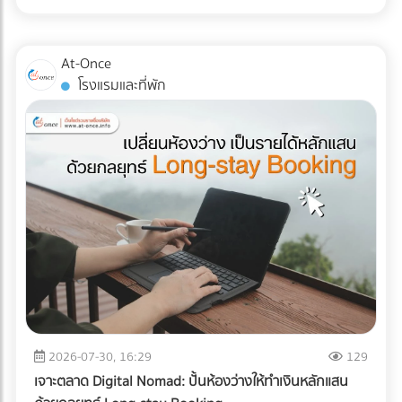
ส่ง Direct Mail ไปหาลูกค้าระดับ VIP พร้อมที่จะฉีกกฎการทำสื่อ
ไม่ได้จำกัดอยู่แค่ "รอยขีดข่วน" หรือ "ของแตกหัก" แต่อาจหมาย
แบบ TOU (Time of Use) ซึ่งช่วงบ่าย (On-Peak) ค่าไฟจะแพง
สิ่งพิมพ์แบบเดิมๆ หรือยัง? เพิ่มขีดความสามารถให้ทีมเซลส์ของ
ถึง "การตั้งค่าที่ผิดเพี้ยน (Calibration Error)" สำหรับผู้นำเข้า
มาก ระบบ AI ใน ESS จะคำนวณและปล่อยไฟจากแบตเตอรี่มาใช้
คุณด้วยสื่อนำเสนอยุคใหม่ ที่ At-once เรามีรวบรวม Digital
เครื่องมือแพทย์ คลินิก หรือโรงพยาบาล ความผิดเพี้ยนเพียง
ในช่วงเวลานี้ เพื่อกดกราฟการใช้ไฟ (Peak Demand) ลง ช่วย
At-Once
Marketing Agency และผู้เชี่ยวชาญด้านการพัฒนา Web-AR
มิลลิเมตรเดียวส่งผลโดยตรงต่อการวินิจฉัยโรคและชีวิตของผู้
ลดค่า Demand Charge ในบิลค่าไฟได้อย่างมหาศาล ปลดล็อก
โรงแรมและที่พัก
และ 3D Model ที่พร้อมเปลี่ยนโบรชัวร์ของคุณให้กลายเป็น
ป่วย หากเกิดความเสียหายระหว่างขนส่ง นอกจากประกันสินค้า
ข้อจำกัดทางกฎหมายและภาษี: ภาครัฐและ BOI มีการสนับสนุน
พนักงานขายมือทอง ค้นหาพาร์ทเนอร์ที่ใช่ได้เลยวันนี้! ที่นี่!
อาจขาดแล้ว ความน่าเชื่อถือขององค์กรก็จะลดลงทันที บทความ
สิทธิประโยชน์ทางภาษีที่ชัดเจนขึ้น สำหรับการลงทุนด้านพลังงาน
นี้จะพาคุณไปเจาะลึกความเสี่ยง และมาตรฐาน Logistics ที่ธุรกิจ
สะอาดและการจัดการพลังงาน ทำให้ระยะเวลาคืนทุนสั้นลง
เครื่องมือแพทย์ต้องรู้ในปี 2026 ครับ 3 ความเสี่ยงแฝงที่เครื่อง
ประเมินความคุ้มค่า: สรุปแล้วคุ้มทุนหรือไม่? เพื่อความเข้าใจที่
มือแพทย์ต้องเผชิญระหว่างขนส่ง การใช้รถบรรทุกธรรมดาเพื่อ
ชัดเจน ลองดูตารางเปรียบเทียบระหว่างระบบเดิมกับระบบใหม่
ขนส่งอุปกรณ์ที่เปราะบาง ถือเป็นการรับความเสี่ยงที่ได้ไม่คุ้มเสีย
ครับ คำตอบคือ: "คุ้มค่าอย่างแน่นอน" หากโรงงานของคุณจัด
นี่คือ 3 ปัญหาหลักที่มักทำให้อุปกรณ์พังจากภายใน: แรงสั่น
อยู่ในกลุ่มที่มูลค่าความเสียหายจากไฟดับ 1 ครั้ง มีมูลค่าสูง (เช่น
สะเทือน (Vibration & Micro-shocks): เลนส์ เลเซอร์ และ
โรงงานพลาสติก, เซมิคอนดักเตอร์, อาหารแช่แข็ง, ยาและ
เซนเซอร์ภายในอุปกรณ์มีความเปราะบางสูงมาก แรงสั่นสะเทือน
เวชภัณฑ์) การมีระบบ Industrial ESS จะเปรียบเสมือนการซื้อ
จากพื้นถนนที่ไม่ราบเรียบสม่ำเสมอ สามารถทำให้แผงวงจรหลวม
"ประกันภัยความเสี่ยงทางธุรกิจ" ที่แถมโบนัสเป็นการช่วยหั่นค่าไฟ
หรือระบบเซนเซอร์รวนได้โดยที่ภายนอกยังดูปกติสมบูรณ์ การ
ในทุกๆ เดือน ยกระดับโรงงานสู่ความยั่งยืนแบบไม่มีสะดุด ในปี
เปลี่ยนแปลงอุณหภูมิและความชื้น (Temperature & Humidity
2026 การติดตั้ง Solar Cell สำหรับธุรกิจ B2B ไม่ได้จบแค่เรื่อง
Excursions): อุปกรณ์อิเล็กทรอนิกส์ทางการแพทย์หลายชนิดมี
2026-07-30, 16:29
129
การลดค่าไฟ แต่คือการบริหารความเสี่ยง (Risk Management)
ข้อกำหนดเรื่องอุณหภูมิที่ชัดเจน การอยู่ในตู้ขนส่งที่ร้อนอบอ้า
และตอบรับกระแสลดคาร์บอน (ESG/Carbon Footprint) เพื่อ
เจาะตลาด Digital Nomad: ปั้นห้องว่างให้ทำเงินหลักแสน
วนานๆ หรือเจอความชื้นสูง อาจทำให้เกิดสนิม คราบตะกรัน หรือ
รักษาความสามารถในการแข่งขันบนเวทีโลก การออกแบบระบบ