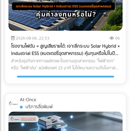
2026-08-06, 22:53
66
โรงงานไฟดับ = สูญเสียรายได้: เจาะลึกระบบ Solar Hybrid +
Industrial ESS (แบตเตอรี่อุตสาหกรรม) คุ้มทุนหรือไม่ในปี
2026?
สำหรับธุรกิจภาคการผลิตและโรงงานอุตสาหกรรม "ไฟฟ้าตก"
หรือ "ไฟฟ้าดับ" แม้เพียงแค่ 15 นาที ไม่ได้หมายความถึงโอกาสที่
พนักงานได้หยุดพักผ่อนชั่วคราว แต่มันคือวิกฤติที่สร้างความ
เสียหายตั้งแต่หลักแสนไปจนถึงหลักล้านบาท ในอดีต การติดตั้ง
โซลาร์เซลล์ระบบ On-Grid เพื่อลดค่าไฟคือทางเลือกยอดนิยม
แต่จุดอ่อนที่สำคัญคือ เมื่อไฟจากการไฟฟ้าดับ ระบบ On-Grid ก็
At-Once
ต้องหยุดทำงานไปด้วย เพื่อความปลอดภัยของช่างไฟที่กำลัง
บริการสื่อพิมพ์
ซ่อมแซมสายไฟอยู่ด้านนอก ทำให้โรงงานต้องพึ่งพาเครื่องปั่นไฟ
(Generator) ที่ใช้น้ำมันดีเซลซึ่งมีต้นทุนสูงและปล่อยมลพิษอีก
ด้วย แต่ในปี 2026 เทคโนโลยี Industrial ESS (Energy Storage
System) หรือแบตเตอรี่อุตสาหกรรม ได้เข้ามาปฏิวัติวงการ การ