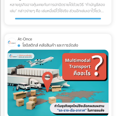
U (U-Shaped Layout) นี่คือรูปแบบที่ได้รับความนิยม "สูงที่สุด"
หลายธุรกิจอาจคุ้นเคยกับการปกปิดรายได้ด้วยวิธี “ทำบัญชีสอง
สดใหม่และคุณภาพของสินค้าตลอดเส้นทาง ✅ สินค้าที่ตอบ
ในวงการโลจิสติกส์ จุดเด่นคือจุดรับสินค้าเข้า (Receiving) และจุด
เล่ม” กล่าวง่ายๆ คือ เล่มหนึ่งมีไว้ใช้จริง ส่วนอีกเล่มเอาไว้โชว์เพื่อ
โจทย์: อาหารทะเล, เนื้อสัตว์สด, ผักผลไม้ส่งออก, ยารักษาโรค,
จ่ายสินค้าออก (Shipping) จะอยู่ฝั่งเดียวกันของอาคาร โดย
เลี่ยงการเสียภาษี แต่ปัจจุบันวิธีนี้ทำได้ยากขึ้นมากในยุคที่กรม
วัคซีน, และเครื่องสำอางบางชนิดที่ไวต่อความร้อน 5. รถหัวลาก
กระแสการทำงานจะไหลเป็นรูปตัว U ตั้งแต่การรับของ เก็บเข้าชั้น
สรรพากรตรวจสอบภาษีด้วย AI และ Big Data ที่ทำงานตลอด
/ รถเทรลเลอร์ (Trailer) รถสำหรับลากจูงที่ไม่มีกระบะบรรทุกใน
วาง หยิบสินค้า และนำไปแพ็กเพื่อจัดส่ง ข้อดี: ใช้พื้นที่ประตูและ
24 ชั่วโมง จากเดิมที่ต้องใช้ “เจ้าหน้าที่” ในการสุ่มตรวจเอกสาร
ตัว แต่ใช้สำหรับลาก "ตู้คอนเทนเนอร์" (Container) หรือหาง
ลานจอดรถร่วมกันได้คุ้มค่าที่สุด พนักงานและรถโฟล์คลิฟต์
แบบ Manual ในวันนี้ เราไม่อาจใช้วิธีเดิมในการหลีกเลี่ยงภาษีได้
พ่วงแบบเรียบ (Flatbed) ทนทานต่อการบรรทุกของที่หนักมาก
At-Once
สามารถโยกย้ายไปช่วยงานทั้งฝั่งรับและฝั่งจ่ายได้ง่าย (Cross-
อีกต่อไป เพราะระบบไม่ได้ดูแค่สิ่งที่คุณยื่น แต่ดู "สิ่งที่คนอื่นยื่น
และยาวเป็นพิเศษ ✅ สินค้าที่ตอบโจทย์: สินค้านำเข้า-ส่งออกที่
โลจิสติกส์ คลังสินค้า และการจัดส่ง
docking ทำได้สะดวก) ข้อควรระวัง: อาจเกิดความแออัดบริเวณ
เกี่ยวกับคุณด้วย" คำถามสำคัญคือ... ธุรกิจของคุณพร้อมรับมือ
บรรจุในตู้คอนเทนเนอร์ (ไปรับ/ส่งที่ท่าเรือหรือท่าอากาศยาน),
ประตูเข้า-ออก หากมีการรับและส่งสินค้าพร้อมกันในปริมาณ
กับการถูกตรวจสอบหรือยัง? ในวันที่ข้อมูลทางการเงินทุกเส้น
ท่อเหล็กขนาดใหญ่, โครงสร้างเหล็กสะพาน, หรือรถยนต์ 3 เช็
มากๆ เหมาะกับใคร?: ธุรกิจ SME, ธุรกิจที่มีพื้นที่อาคารจำกัด,
ทางเชื่อมโยงถึงกัน 3 วิธีเตรียมพร้อมรับมือ ให้ธุรกิจปลอดภัย
กลิสต์ฉบับย่อ: ถามตัวเองก่อนตัดสินใจจ้างรถขนส่งเหมาคัน
คลังสินค้าที่เน้นการกระจายสินค้าทั่วไป (FMCG) 2. รูปแบบตัว I
จาก "ภาษีย้อนหลัง" นี่คือ 3 ตัววิธีปรับตัวสำคัญ ที่เจ้าของธุรกิจ
สินค้าคืออะไร มีน้ำหนักและปริมาตร (คิว) เท่าไหร่? (เพื่อเลือกรถที่
(I-Shaped / Through Layout) รูปแบบนี้คือการเดินทางเป็น
ต้องเริ่มทำตั้งแต่วันนี้ เพื่อสร้างภูมิคุ้มกันให้บริษัทปลอดภัยจาก
รับน้ำหนักได้พอดี ไม่เหลือพื้นที่ว่างให้เสียเงินฟรี) จุดขึ้น-ลง
"เส้นตรง" จุดรับสินค้าจะอยู่หัวอาคาร และจุดจ่ายสินค้าจะอยู่ท้าย
ฝันร้ายเรื่องภาษีย้อนหลัง: 1. บังคับใช้ "บัญชีเล่มเดียว" (Single
สินค้า มีข้อจำกัดไหม? (เช่น ซอยแคบ รถ 6 ล้อเข้าไม่ได้ หรือมี
อาคารฝั่งตรงข้ามกัน สินค้าจะไหลไปในทิศทางเดียวแบบไม่มีการ
Account) อย่างเคร่งครัด หมดยุคของการทำ "บัญชีเล่มหนึ่งยื่น
เครื่องโฟล์คลิฟต์สำหรับโหลดของหรือไม่) ต้องการบริการเสริม
ย้อนกลับ ข้อดี: ลดความสับสนและการวิ่งสวนทางกันได้อย่าง
สรรพากร บัญชีเล่มสองเก็บไว้ดูเอง" แล้ว เพราะข้อมูลเงินสดที่
อะไรบ้าง? (เช่น ต้องการพนักงานยกของด้วย หรือต้องการ
เด็ดขาด กระบวนการทำงานไหลลื่นมาก (Straight-line flow) ลด
เข้าบัญชีธนาคาร ข้อมูลค่าน้ำค่าไฟ หรือข้อมูลการนำเข้าสินค้า
ประกันภัยสินค้ามูลค่าสูงครอบคลุมเพิ่มเติม) สรุป การเลือก
อุบัติเหตุบริเวณคอขวด ข้อควรระวัง: ต้องใช้อาคารที่มีความยาว
ถูกเชื่อมโยงถึงกันหมด การจงใจทำรายได้ให้ต่ำกว่าความเป็นจริง
ประเภทรถขนส่งให้ตรงกับงาน ไม่เพียงแต่ช่วยปกป้องสินค้าให้ถึง
มาก และต้องใช้พื้นที่ภายนอก (ลานจอดรถ) ทั้ง 2 ฝั่งของอาคาร
จะทำให้ตัวเลขในงบการเงินขัดแย้งกันเองจนกลายเป็นเป้าหมาย
มือลูกค้าอย่างปลอดภัย แต่ยังเป็นกลยุทธ์สำคัญที่ช่วยให้ฝ่ายจัด
ทำให้สิ้นเปลืองพื้นที่โดยรอบ เหมาะกับใคร?: โรงงานอุตสาหกรรม