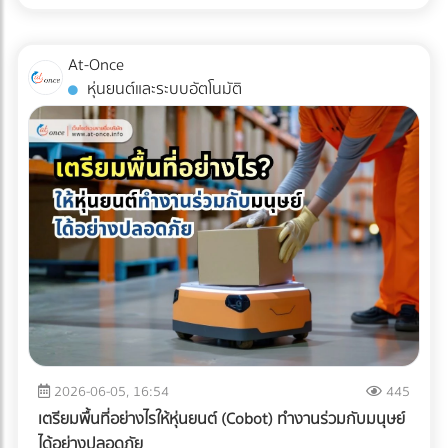
เหล่านี้คือเครื่องมือในการบริหารจัดการภาษีที่มีประสิทธิภาพในปี
การตามแก้ปัญหาที่ปลายทางอย่างแน่นอน
การขนส่งแบบ Cold Chain สำหรับมัทฉะ ไม่ใช่แค่การนำสินค้าไป
2026 หลายองค์กรอาจยังไม่ทราบว่า ค่าใช้จ่ายในการเช่ารถบัส
แช่ตู้เย็น แต่คือการ "ควบคุมอุณหภูมิและความชื้นให้คงที่แบบไร้
หรือ เช่ารถทัวร์ สามารถนำไปเป็นรายจ่ายเพื่อหักภาษีบริษัทได้
At-Once
รอยต่อ" (Seamless Temperature Control) ตั้งแต่หน้าฟาร์มที่
หากมีการวางแผนอย่างถูกต้องตามข้อกำหนดของกรม
หุ่นยนต์และระบบอัตโนมัติ
ญี่ปุ่นจนถึงประตูโรงงานในไทย 1. Origin (ต้นทางที่ญี่ปุ่น):
สรรพากร เงื่อนไขการนำค่าใช้จ่าย Outing & CSR ไปหักภาษี
กระบวนการเริ่มต้นตั้งแต่หลังจากการบด ผงมัทฉะจะถูกบรรจุใน
บริษัท การจะตอบคำถามว่า "เช่ารถบัสจัดสัมมนา หักภาษีได้
ถุงฟอยล์ทึบแสงแบบสุญญากาศ หรือซีลพร้อมซองดูดออกซิเจน
ไหม?" ต้องพิจารณาเงื่อนไขหลัก ดังนี้: ต้องมีวัตถุประสงค์เพื่อ
ทันที จากนั้นจะถูกนำไปจัดเก็บในคลังสินค้าควบคุมอุณหภูมิ (มัก
การพัฒนาบุคลากร: กิจกรรมต้องมีกำหนดการ (Itinerary)
จะต่ำกว่า 15°C หรือในบางเกรดอาจติดลบ) 2. Transit (ระหว่าง
ชัดเจน เช่น มีการอบรมสัมมนา หรือทำกิจกรรม CSR ที่เป็น
การเดินทาง): การขนส่งทางเรือ (Ocean Freight) จากญี่ปุ่นมา
ประโยชน์ต่อสังคม เป็นสิทธิประโยชน์ที่พนักงานทุกคนเข้าถึงได้:
ไทยใช้เวลาประมาณ 10-14 วัน หากใช้ตู้คอนเทนเนอร์ปกติ (Dry
ต้องเป็นการจัดเลี้ยงหรือสวัสดิการที่ให้สิทธิพนักงานทุกคนอย่าง
Container) อุณหภูมิภายในตู้อาจพุ่งสูงถึง 50-60°C ในตอน
เท่าเทียม ไม่เลือกปฏิบัติเฉพาะกลุ่ม มีหลักฐานการจ่ายเงินที่ถูก
กลางวัน ซึ่งจะอบผงมัทฉะจนเสื่อมสภาพทั้งหมด ธุรกิจ B2B จึง
ต้อง: ต้องมีใบกำกับภาษี/ใบเสร็จรับเงินที่ระบุชื่อบริษัทของคุณ
ต้องเลือกใช้ ตู้คอนเทนเนอร์ควบคุมอุณหภูมิ (Reefer
อย่างครบถ้วน 3 เทคนิคเช่ารถทัวร์เหมาคันให้ "ประหยัดงบ" และ
Container) ที่สามารถตั้งค่าอุณหภูมิให้คงที่ตลอดการเดินทาง
ถูกต้องตามกฎหมาย การประเมินจำนวนคนและประเภทรถ
ฝ่ามหาสมุทร 3. Destination (ปลายทางที่ไทย): เมื่อสินค้าถึง
(Capacity Planning): เลือกรถให้พอดีกับจำนวนคน เช่น
ท่าเรือประเทศไทย ความท้าทายคือ "อุณหภูมิภายนอกที่ร้อนจัด"
พนักงาน 20 คน ควรเลือกมินิบัสแทนรถบัสขนาด 40 ที่นั่ง เพื่อ
2026-06-05, 16:54
445
กระบวนการเคลียร์สินค้าทางศุลกากร (Customs Clearance)
ลดค่าใช้จ่ายส่วนเกิน การคำนวณเส้นทางและจุดแวะพัก: วางแผน
เตรียมพื้นที่อย่างไรให้หุ่นยนต์ (Cobot) ทำงานร่วมกับมนุษย์
ต้องทำอย่างรวดเร็ว และขนถ่ายสินค้าขึ้นรถบรรทุกห้องเย็น
เส้นทางให้ชัดเจนเพื่อหลีกเลี่ยงการวิ่งรถอ้อม ซึ่งจะช่วยลดต้นทุน
ได้อย่างปลอดภัย