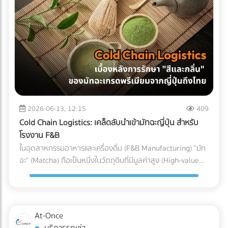
(Particulate Matter Control) ในกรณีของอุปกรณ์ที่ต้องสัมผัส
Parts) ที่ต้องทนต่อแรงดันและอุณหภูมิที่เปลี่ยนแปลงตลอดเวลา
ถูกบรรจุลงตู้คอนเทนเนอร์ สำหรับธุรกิจ SME หรือองค์กรที่
กับกระแสเลือดโดยตรง เช่น สายสวนหลอดเลือด (Catheters)
หากเลือกใช้ชิ้นส่วนที่ไม่ได้มาตรฐาน นี่คือสิ่งที่อาจต้องจ่ายคืนใน
ต้องการเติบโตในตลาดโลกอย่างยั่งยืน การยอมจ่ายค่าบริการที่
หรือถุงเก็บเลือด ฝุ่นผงเพียงเล็กน้อยที่ปะปนเข้าไปอาจทำให้เกิด
ภายหลัง: 1. ต้นทุนจากของเสียและเวลาสูญเปล่าในไลน์ผลิต
สมเหตุสมผลให้กับผู้เชี่ยวชาญ ย่อมเป็นทางเลือกที่ปลอดภัยและ
ภาวะลิ่มเลือดอุดตัน หรือการอักเสบขั้นรุนแรงในร่างกายผู้ป่วยได้
(False Reject & Downtime) อะไหล่ที่ราคาถูกมักจะแลกมากับ
คุ้มค่ากว่าการยอมเสี่ยงเพื่อประหยัดงบเพียงเล็กน้อย แต่ต้องมา
ระบบ Cleanroom จะคอยกรองฝุ่นละออง สะเก็ดผิวหนัง หรือ
การควบคุมคุณภาพ (QC) ที่หละหลวม สมมติว่ามีการนำ Stop
นั่งเสียใจกับค่าปรับและปัญหาสินค้าติดท่าเรือในภายหลังอย่าง
เส้นผมของพนักงาน ไม่ให้หลุดรอดลงไปในไลน์การผลิตอย่าง
Valve ที่ไม่ได้มาตรฐานมาประกอบ เมื่อถึงขั้นตอนทดสอบแรงดัน
แน่นอน
เด็ดขาด 3. การควบคุมอุณหภูมิและความชื้น (Temperature &
แล้วพบว่าวาล์วเกิดการรั่วซึม สิ่งที่ตามมาคือโรงงานต้องหยุด
Humidity) พลาสติกเกรดการแพทย์บางชนิดมีความไวต่อ
สายพานการผลิต เสียเวลาถอดประกอบใหม่ และสูญเสียต้นทุน
ความชื้นและอุณหภูมิ หากสภาพแวดล้อมแกว่งไปมา อาจส่งผล
ค่าแรงของพนักงานไปอย่างเปล่าประโยชน์ (Downtime Cost) 2.
2026-06-13, 12:15
409
ต่อขนาด (Dimension) และความแข็งแรงของชิ้นงาน
ค่าใช้จ่ายในการเคลมสินค้าและชื่อเสียงที่เสียไป (Warranty
Cold Chain Logistics: เคล็ดลับนำเข้ามัทฉะญี่ปุ่น สำหรับ
Cleanroom จะช่วยรักษาสภาพแวดล้อมให้คงที่ ทำให้ชิ้นส่วน
Claims & Reputation) "ความทนทาน" คือหัวใจของเครื่องปรับ
โรงงาน F&B
พลาสติกทุกชิ้นที่ถูกฉีดออกมามีขนาดที่แม่นยำ (Precision) ตาม
อากาศ ชิ้นส่วนอย่าง Accumulator ทำหน้าที่สำคัญในการดักจับ
ในอุตสาหกรรมอาหารและเครื่องดื่ม (F&B Manufacturing) "มัท
ที่วิศวกรออกแบบไว้ การบรรจุภัณฑ์ (Packaging): ขั้นตอนชี้ชะตา
ของเหลวไม่ให้ไหลกลับเข้าไปทำลายคอมเพรสเซอร์ หาก
ฉะ" (Matcha) ถือเป็นหนึ่งในวัตถุดิบที่มีมูลค่าสูง (High-value
ภายใน Cleanroom จุดบอดที่หลายคนมักมองข้ามคือ
Accumulator เกิดสนิมทะลุ หรือดักของเหลวไม่ได้
Ingredient) และได้รับความนิยมอย่างต่อเนื่อง แต่ในขณะเดียวกัน
กระบวนการบรรจุ แม้ชิ้นส่วนพลาสติกจะถูกผลิตออกมาอย่าง
คอมเพรสเซอร์จะพังก่อนหมดอายุการใช้งานทันที ต้นทุนในการ
มัทฉะก็เป็นวัตถุดิบที่ปราบเซียนที่สุดชนิดหนึ่ง เนื่องจากความ
สะอาดหมดจดเพียงใด แต่หากนำมาบรรจุใส่ถุงหรือกล่องใน
ส่งช่างไปซ่อมบำรุงหน้างาน (After-sales Service) และการเสีย
เปราะบางและไวต่อสภาพแวดล้อม สำหรับโรงงานผู้ผลิต การนำ
สภาพแวดล้อมเปิดธรรมดา ชิ้นงานนั้นก็จะเกิดการปนเปื้อนทันที
ชื่อเสียงของแบรนด์ เป็นต้นทุนแฝงที่แพงกว่าส่วนต่างค่าอะไหล่
เข้ามัทฉะเกรดพรีเมียมจากประเทศญี่ปุ่นมายังประเทศไทย ไม่ใช่แค่
ในโรงงานมาตรฐาน การนำชิ้นส่วนพลาสติกออกจากแม่พิมพ์
At-Once
หลายร้อยเท่า 3. ต้นทุนจากการไม่ผ่านมาตรฐานสากล
การขนส่งผงชาใส่ตู้คอนเทนเนอร์แล้วจบไป เพราะหากขาดการ
(Demolding), การประกอบชิ้นส่วน (Assembly), และ การซีล