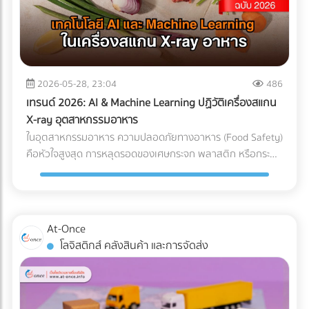
แต่ทุกชั่วโมงที่รถขุดหรือรถเบคโฮต้องจอดนิ่งสนิท นั่นหมายถึง
ค่าแรงคนงานที่เสียเปล่า ค่าเช่าเครื่องจักรที่บานปลาย และความ
เสี่ยงที่จะโดนค่าปรับจากความล่าช้าในการส่งมอบโครงการ การ
ลงทุนวางระบบระบายน้ำที่ได้มาตรฐานตั้งแต่เนิ่นๆ จึงเป็นการซื้อ
ความเสี่ยงที่คุ้มค่าที่สุด กรณีศึกษาจำลอง: การวางระบบระบาย
2026-05-28, 23:04
486
น้ำพื้นที่ก่อสร้าง ในการแก้ปัญหาไซต์งานพื้นที่เสี่ยง บริษัทผู้รับ
เทรนด์ 2026: AI & Machine Learning ปฏิวัติเครื่องสแกน
เหมางานโยธาระบายน้ำ จะแบ่งการทำงานออกเป็น 2 เฟสหลัก:
X-ray อุตสาหกรรมอาหาร
เฟสที่ 1: การสำรวจและประเมินพื้นที่ (Site Assessment) ทีม
ในอุตสาหกรรมอาหาร ความปลอดภัยทางอาหาร (Food Safety)
วิศวกรทำการสำรวจแผนที่ความสูง (Topographic Survey)
คือหัวใจสูงสุด การหลุดรอดของเศษกระจก พลาสติก หรือกระดูก
เพื่อหาจุดต่ำสุดของพื้นที่ และประเมินทิศทางการไหลของน้ำตาม
ชิ้นเล็กๆ เพียงชิ้นเดียว อาจนำไปสู่การเรียกคืนสินค้า (Product
ธรรมชาติ เฟสที่ 2: การออกแบบและติดตั้งระบบระบายน้ำ
Recall) ที่สร้างความเสียหายมหาศาล แม้โรงงานส่วนใหญ่จะใช้
(System Design) ร่องน้ำรอบไซต์ (Perimeter Drains): ขุดร่อง
เครื่อง X-ray อาหาร อยู่แล้ว แต่ปัญหาที่มักพบคือ การคัดทิ้งผิด
น้ำล้อมรอบพื้นที่เพื่อดักจับน้ำจากภายนอกไม่ให้ไหลเข้ามาในไซต์
พลาด (False Reject) ซึ่งทำให้สูญเสียอาหาร (Food Waste)
At-Once
งาน ระบบระบายน้ำใต้ดิน (Subsurface Drainage): วางท่อเจาะรู
และเสียต้นทุน ในปี 2026 AI ตรวจสอบคุณภาพ และ Machine
โลจิสติกส์ คลังสินค้า และการจัดส่ง
ใต้ดินเพื่อลดระดับน้ำใต้ดิน ป้องกันดินอ่อนตัว บ่อพักน้ำและปั๊ม
Learning โรงงาน ได้เข้ามาปฏิวัติเครื่องตรวจจับสิ่งแปลกปลอม
น้ำ (Retention Ponds & Pump Stations): สร้างบ่อพักน้ำ
ไปสู่ยุคใหม่ที่แม่นยำกว่าเดิมเพื่อแก้ปัญหา False Reject อย่าง
ชั่วคราวในจุดที่ต่ำที่สุด และใช้ปั๊มน้ำบาดาลหรือเครื่องสูบน้ำขนาด
จริงจัง ซึ่งถือเป็นมาตรฐานใหม่ที่โรงงานอาหารในไทยต้องเริ่ม
ใหญ่ สูบน้ำออกสู่แหล่งน้ำสาธารณะอย่างรวดเร็ว ผลลัพธ์ที่ได้
ปรับตัวตามแนวทางสากลนี้ Machine Learning เปลี่ยนการ