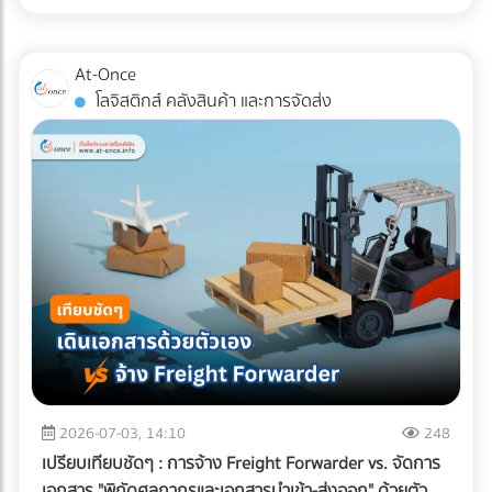
สำหรับแวดวง อาหารแช่แข็ง (Frozen Food) ความตั้งใจดีนี้มักจะ
หากพื้นที่ดาดฟ้าของคุณมีระดับความลาดเอียง (Slope) ไม่ดีพอ
ถูกเบรกโดยฝ่าย R&D และ QA ด้วยคำถามแทงใจดำที่ว่า...
หรือท่อระบายน้ำ (Floor Drain) อุดตัน จะทำให้เกิดปัญหาน้ำท่วม
"เปลี่ยนแพ็กเกจจิ้งแล้ว Shelf Life จะสั้นลงไหม? สินค้าจะเกิด
At-Once
ขัง สิ่งที่ต้องทำ: ก่อนปูพื้นใหม่ ควรเช็กระดับความลาดเอียงของ
เกล็ดน้ำแข็ง (Freezer Burn) หรือเปล่า? และถุงจะกรอบแตกใน
โลจิสติกส์ คลังสินค้า และการจัดส่ง
พื้นคอนกรีตว่าสามารถทำให้น้ำไหล ลงท่อได้สะดวกหรือไม่ และ
ห้องเย็นไหม?" ความกังวลนี้คือความจริงที่หลีกเลี่ยงไม่ได้ ใน
ควรเพิ่มจุดระบายน้ำ หรือใส่ตะแกรงกันเศษใบไม้ขยะอุดตัน ????
อุตสาหกรรมอาหารแช่แข็ง การใช้วัสดุรักษ์โลกแบบผิดประเภทอาจ
จุดบอดสำคัญ: ทำไม "ระบบกันซึม" ถึงเป็นสิ่งที่ห้ามตัดงบทิ้งเด็ด
ทำให้อายุการเก็บรักษาที่เคยอยู่ได้นาน 1-2 ปี ลดลงอย่าง
ขาด? หลายคนมักตกหลุมพรางด้วยการนำหญ้าเทียม แผ่นไม้
ฮวบฮาบ หรือเกิดความเสียหายระหว่างขนส่ง ซึ่งส่งผลกระทบ
เทียม (Wood Plastic Composite) หรือกระเบื้อง ไปปูทับลงบน
อย่างรุนแรงต่อกำไรและชื่อเสียงของแบรนด์ เรามาทำความเข้าใจ
พื้นคอนกรีตดาดฟ้าเดิมโดยตรง เพราะคิดว่าพื้นปูนเก่าก็ดูแข็ง
ความท้าทายนี้ตามความเป็นจริง พร้อมหา "ทางรอด" เชิง
แรงดี แต่นี่คือ "ฝันร้าย" ที่รอวันปะทุเมื่อหน้าฝนมาเยือน
วิศวกรรมที่จะช่วยให้โรงงานของคุณรักษ์โลกได้ โดยที่อาหารแช่
ธรรมชาติของพื้นคอนกรีตดาดฟ้าที่ต้องตากแดดตากฝนมา
แข็งยังคงคุณภาพสมบูรณ์ 100% ทำไมบรรจุภัณฑ์รักษ์โลกทั่วไป
หลายปี ย่อมมีการยืดและหดตัวจนเกิด "รอยแตกร้าวขนาดเล็ก
ถึงสอบตกใน "ห้องเย็น"? หน้าที่หลักของบรรจุภัณฑ์อาหารแช่
(Hairline Cracks)" ที่ตาเปล่ามองไม่เห็น เมื่อคุณนำวัสดุไปปูทับ
แข็งคือการทนต่ออุณหภูมิติดลบ (ตั้งแต่ -18°C ไปจนถึง -40°C)
น้ำฝนจะซึมผ่านร่องพื้นลงไปขังอยู่ใต้แผ่นหญ้าเทียมหรือพื้นไม้
และต้องเป็น "เกราะป้องกัน (Barrier)" ไม่ให้ความชื้นระเหยออก
ความชื้นที่สะสมอยู่ตลอดเวลาจะค่อยๆ แทรกซึมลงตามรอยร้าว
จากอาหารจนเกิดสภาวะ Freezer Burn (เนื้อสัตว์หรืออาหาร
ของคอนกรีต ผลลัพธ์ที่ตามมาหากไม่ทำระบบกันซึม: เหล็กเส้น
แห้งกระด้างและเสียรสชาติ) พลาสติกแบบดั้งเดิมที่โรงงานนิยมใช้
2026-07-03, 14:10
248
เป็นสนิมและดันปูนแตก: ความชื้นจะทำปฏิกิริยากับเหล็กเส้นใน
(เช่น ไนลอนประกบ PE) มีความเหนียว ทนความเย็น และกันรอย
เปรียบเทียบชัดๆ : การจ้าง Freight Forwarder vs. จัดการ
โครงสร้างพื้นคอนกรีต ทำให้เหล็กบวมและดันให้คอนกรีตหลุด
เจาะทะลุจากความแหลมคมของเกล็ดน้ำแข็งได้ดีเยี่ยม แต่มัน
เอกสาร "พิกัดศุลกากรและเอกสารนำเข้า-ส่งออก" ด้วยตัว