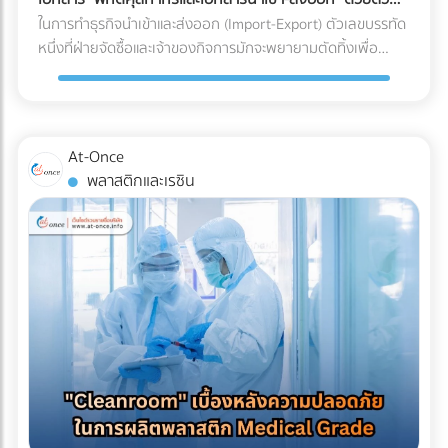
ร่อน (Spalling Concrete) ฝ้าเพดานชั้นล่างพังทลาย: น้ำที่ซึม
"รีไซเคิลไม่ได้" ในขณะที่หากคุณเปลี่ยนไปใช้พลาสติกชีวภาพที่
เอง
ในการทำธุรกิจนำเข้าและส่งออก (Import-Export) ตัวเลขบรรทัด
ลงมาจะหยดใส่ฝ้าเพดานชั้นล่าง ทำให้ฝ้าเกิดรอยด่าง เป็นเชื้อรา
ย่อยสลายได้ (เช่น PLA) วัสดุเหล่านี้มักจะเปราะบาง ทนความเย็น
หนึ่งที่ฝ่ายจัดซื้อและเจ้าของกิจการมักจะพยายามตัดทิ้งเพื่อ
หรือทะลุพังลงมา ทำลายเฟอร์นิเจอร์และระบบไฟที่เพิ่งทำใหม่
จัดไม่ได้ ถุงจะกรอบและแตกหักง่ายมากเมื่อเจออุณหภูมิติดลบ
ประหยัดต้นทุนคือ "ค่าบริการตัวแทนออกของ (Customs
ทั้งหมด ค่าซ่อมแซมที่แพงกว่าค่าป้องกัน: หากเกิดน้ำรั่วซึม คุณ
แถมยังมีอัตราการซึมผ่านของไอน้ำ (WVTR) สูง ทำให้อาหารสูญ
Broker) หรือ Freight Forwarder" หลายองค์กรมีความเชื่อว่า
จะต้องเสียเงินรื้อถอนพื้นดาดฟ้าที่เพิ่งตกแต่งเสร็จทั้งหมดออก
เสียน้ำหนักและคุณภาพอย่างรวดเร็ว 3 กลยุทธ์รักษาสมดุล: รักษ์
การจัดการจองเรือและเดินพิธีการศุลกากรด้วยตัวเองเป็นเพียง
เพื่อมาซ่อมแซมรอยรั่ว ซึ่งเป็นต้นทุนที่แพงกว่าการทำระบบกันซึม
โลกได้ โดย Shelf Life อาหารแช่แข็งไม่พัง หากโรงงานของคุณ
งานเอกสาร (Paperwork) ทั่วไปที่ใครๆ ก็ทำได้ แต่ในความเป็น
ตั้งแต่แรกหลายเท่าตัว เลือกระบบกันซึมดาดฟ้าอย่างไรให้จบ
At-Once
ต้องการเดินหน้าเรื่อง Eco-packaging ในอุตสาหกรรมอาหารแช่
จริง โลกของการค้าระหว่างประเทศถูกผูกมัดด้วยกฎหมายและข้อ
ปัญหา? ก่อนที่จะเริ่มงานตกแต่ง (Finishing) พื้นผิวดาดฟ้า คุณ
พลาสติกและเรซิน
แข็ง นี่คือทางออกที่แบรนด์ชั้นนำระดับโลกกำลังปรับใช้: 1. เปลี่ยน
บังคับที่ซับซ้อน การพยายามประหยัดงบหลักพันในการจ้างผู้
ควรลงทุนกับการทำ ระบบกันซึม (Waterproofing System) ที่มี
ผ่านสู่ Mono-material PE (พลาสติกชนิดเดียวที่เกิดมาเพื่อ
เชี่ยวชาญ อาจนำไปสู่ "ต้นทุนแฝงและค่าปรับหลักล้าน" ที่สามารถ
คุณภาพ โดยประเภทที่นิยมใช้สำหรับดาดฟ้ามีดังนี้: อะคริลิกกัน
ความเย็น) วงการอุตสาหกรรมอาหารแช่แข็งในปี 2026 กำลังมุ่ง
ทำให้ธุรกิจสะดุดจนถึงขั้นวิกฤตได้ นี่คือบทเรียนราคาแพงและ
ซึม (Acrylic Waterproof): เหมาะสำหรับดาดฟ้าทั่วไปที่มีการ
หน้าไปที่โครงสร้าง Mono-material PE (Polyethylene) คือการ
ความเสี่ยงระดับโครงสร้าง ที่ธุรกิจต้องแบกรับเมื่อตัดสินใจ
สัญจรไม่หนักมาก มีความยืดหยุ่น ทนทานต่อรังสียูวี และช่วย
ใช้พลาสติกตระกูล PE ทั้งหมดมาทำเป็นถุง เนื่องจาก PE มีจุด
จัดการเอกสารและพิกัดศุลกากรด้วยตัวเอง 3 สิ่งที่ไม่อยากให้เกิด
สะท้อนความร้อนได้ดี โพลียูรีเทนกันซึม (PU Waterproof): เหมาะ
เด่นเรื่องการทนความเย็นจัดได้ดี ไม่กรอบแตก และที่สำคัญคือ
เมื่อการจัดการเอกสารศุลกากรผิดพลาด 1. การสำแดง "พิกัด
สำหรับพื้นที่ที่มีน้ำขัง หรือดาดฟ้าที่ต้องการปูพื้นกระเบื้อง/ไม้
สามารถนำไปรีไซเคิลเข้าสู่ระบบเศรษฐกิจหมุนเวียน (Circular
ศุลกากร (HS Code)" ผิดพลาด HS Code (Harmonized
เทียมทับ มีความยืดหยุ่นสูงมาก ทนต่อรอยแตกร้าวของอาคารได้
Economy) ได้ 100% ตอบโจทย์กฎหมายต่างประเทศได้ทันที 2.
System Code) คือรหัสตัวเลขสากลที่ใช้แยกประเภทสินค้าทั่วโลก
ดีเยี่ยม ป้องกันน้ำซึมผ่านได้ 100% บทสรุป การรีโนเวทดาดฟ้าให้
ใช้เทคโนโลยี MDO-PE อัปเกรดความเหนียวและป้องกันรอยเจาะ
ซึ่งรหัสนี้จะเป็นตัวกำหนดอัตราภาษีนำเข้า-ส่งออกที่ธุรกิจต้อง
เป็น Rooftop ที่สวยงามและสร้างกำไรให้ธุรกิจ เป็นไอเดียที่ยอด
ทะลุ เพื่อแก้ปัญหาเรื่องความแข็งแรง โรงงานบรรจุภัณฑ์ยุคใหม่จะ
จ่าย การตีความ HS Code ไม่ใช่เรื่องตรงไปตรงมา สินค้าหนึ่งชิ้น
เยี่ยม แต่รากฐานที่สำคัญที่สุดของความสวยงามนั้นคือ "ความ
ใช้เทคโนโลยี MDO (Machine Direction Orientation) ในการยืด
อาจเข้าข่ายพิกัดได้หลายหมวดหมู่ขึ้นอยู่กับวัสดุหรือการใช้งาน
ปลอดภัยและโครงสร้างที่ปกป้องอาคารได้" การให้ความสำคัญกับ
ฟิล์ม PE ให้มีความแข็งแรง แกร่งขึ้น และทนต่อการเจาะทะลุ