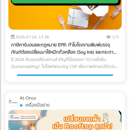
เงินว่า "ขาดทุน" หรือ "กำไรน้อยมาก" ต่อเนื่อง 3-5 ปี แต่
กับใครก็ได้ การหาบริษัท Logistics (3PL) ที่มีรถขนส่งแบบ Air-
คุณหาทีมที่ใช่! การปรับเปลี่ยนโครงสร้างราคา สร้าง Landing
กรรมการบริษัทกลับมีการซื้อทรัพย์สินขนาดใหญ่ เช่น รถสปอร์ต
Ride Suspension พร้อมทีมงานที่ผ่านการอบรมมาตรฐาน
Page ที่มี Conversion Rate สูง และการยิงโฆษณาเจาะตลาด
อสังหาริมทรัพย์ หรือมีการโอนเงินออกไปยังบัญชีส่วนตัวบ่อย
White Glove Service ไม่ใช่เรื่องง่ายและต้องใช้เวลาในการตรวจ
ต่างชาติ ต้องอาศัยความเชี่ยวชาญเฉพาะทาง หากทีม In-house
ครั้ง AI จะประเมินว่านี่คือการโยกเงินบริษัท (Siphoning) หรือการ
สอบประวัติอย่างละเอียด ลดความเสี่ยงและประหยัดเวลาของฝ่าย
ของโรงแรมคุณมีงานล้นมืออยู่แล้ว การใช้บริการ Outsource คือ
ปกปิดรายได้ 3. สินค้าคงเหลือ (Inventory) ในงบ ไม่สอดคล้อง
จัดซื้อ ด้วยการค้นหาและเปรียบเทียบบริษัทขนส่งเฉพาะทาง
ทางออกที่รวดเร็วและคุ้มค่าที่สุด อย่าปล่อยให้ห้องพักต้องว่าง
กับความเป็นจริง นี่คือจุดตายของธุรกิจซื้อมาขายไป หากยอด
2026-07-24, 13:36
173
สำหรับเครื่องมือแพทย์ (Healthcare Logistics) ที่ได้มาตรฐาน
เปล่าในช่วง Low Season! ยกระดับการตลาดโรงแรมของคุณวัน
ขายของคุณน้อย แต่การสั่งซื้อวัตถุดิบหรือนำเข้าสินค้ามีปริมาณ
สากล ได้ฟรีที่ At-once แพลตฟอร์มรวบรวมธุรกิจ B2B ชั้นนำ
ภาษีคาร์บอนและกฎหมาย EPR: ทำไมโรงงานพิมพ์บรรจุ
นี้ เข้ามาค้นหาพาร์ทเนอร์ที่เชี่ยวชาญบน At-once แพลตฟอร์ม
มหาศาลจน "สต็อกบวม" ผิดปกติ สรรพากรจะตั้งข้อสงสัยว่า
ของประเทศไทย
ภัณฑ์ต้องเปลี่ยนมาใช้หมึกถั่วเหลือง (Soy Ink) และกระดาษ
รวบรวมบริษัท B2B ชั้นนำของไทย เรามีตัวเลือกให้คุณครบจบใน
คุณแอบขายสินค้าแบบไม่มีใบกำกับภาษี (ขายของเถื่อน/ขายตัด
FSC
ปี 2026 คือจุดเปลี่ยนผ่านสำคัญที่เรื่องของ "ความยั่งยืน
ที่เดียว: Digital Marketing Agency: ผู้เชี่ยวชาญด้านการวาง
ราคา) 4. ค่าใช้จ่ายเบ็ดเตล็ดและค่ารับรองพุ่งสูงปรี๊ด การยัด
(Sustainability)" ไม่ใช่แค่แคมเปญ CSR เพื่อภาพลักษณ์อีกต่อ
กลยุทธ์และยิงแอดเจาะตลาดต่างชาติ Web Developer / UX-UI
"รายจ่ายส่วนตัว" เข้ามาเป็น "ค่าใช้จ่ายบริษัท" เป็นเรื่องที่ AI จับ
ไป แต่กลายเป็น "กำแพงภาษี" และ "ข้อกีดกันทางการค้า" ที่ส่ง
Designer: ทีมสร้าง Landing Page และระบบ Direct Booking
ทางได้ง่ายมาก หากหมวดหมู่ค่ารับรอง ค่าเดินทาง หรือค่าใช้จ่าย
ผลกระทบต่อต้นทุนของธุรกิจ B2B โดยตรง โดยเฉพาะกฎหมาย
ที่ลื่นไหล SEO Specialist: ช่วยให้เว็บไซต์โรงแรมของคุณติดหน้า
เบ็ดเตล็ด มีสัดส่วนที่สูงผิดปกติเมื่อเทียบกับรายได้รวมของ
EPR (Extended Producer Responsibility) ที่บีบให้เจ้าของ
แรก Google เมื่อ Nomad ค้นหาที่พัก พร้อมเปลี่ยนยอดวิวให้
บริษัท (Benchmarking) เตรียมตัวรับจดหมายเชิญพบเจ้าหน้าที่
แบรนด์ต้องรับผิดชอบต่อซากบรรจุภัณฑ์ของตนเอง หากโรงงาน
เป็นยอดจองหรือยัง? เข้ามาเปรียบเทียบผลงานและติดต่อเอเจน
At-Once
ได้เลย 5. ทำธุรกรรมคริปโตฯ หรือ Digital Assets โดยไม่ลง
ของคุณผลิตบรรจุภัณฑ์ที่รีไซเคิลยาก หรือปล่อยคาร์บอนสูง
ซี่ระดับมืออาชีพได้ฟรีทันทีที่ At-once ให้เราเป็นสะพานเชื่อมธุรกิจ
เครื่องมือช่าง
บัญชี การรับชำระค่าสินค้าจากคู่ค้าต่างประเทศด้วย
ลูกค้ารายใหญ่ระดับโลกจะตัดคุณออกจาก Supply Chain ทันที
คุณสู่ความสำเร็จ!
Cryptocurrency แล้วไม่แปลงค่าเงินมาบันทึกเป็นรายได้ หรือโอน
นี่คือเหตุผลว่าทำไมการเปลี่ยนมาใช้วัสดุรักษ์โลกจึงเป็นทางรอด
เข้ากระเป๋าส่วนตัว ถือเป็นการหลบเลี่ยงภาษีที่ปัจจุบันสรรพากร
เดียว ทำไมต้องเป็นกระดาษ FSC และ หมึกถั่วเหลือง (Soy Ink)?
ร่วมมือกับกระดานเทรด (Exchange) เพื่อตรวจสอบร่องรอย
เมื่อพูดถึงการพิมพ์บรรจุภัณฑ์ องค์ประกอบหลักที่ถูกเพ่งเล็งคือ