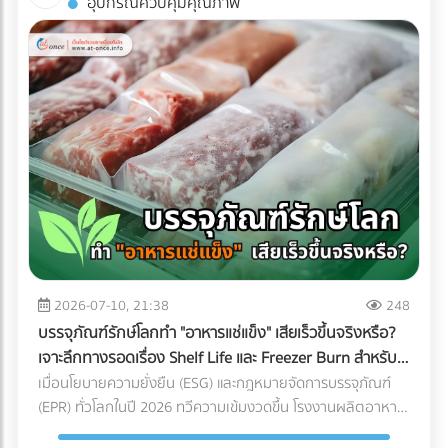
อุปกรณ์ควบคุมคุณภาพ
พิมพ์คุณภาพได้ฟรีที่ At-once แพลตฟอร์มรวมบริษัท B2B ชั้น
ถ่ายรูปออกมาดูดีเท่านั้น หากคุณกำลังวางแผนจะต่อเติมพื้นที่
นำของไทย!
ชั้นบนสุด นี่คือข้อควรรู้สำคัญที่คุณต้องเช็กให้ชัวร์ก่อนที่งบ
ประมาณจะบานปลาย 1. โครงสร้างอาคารเดิมรับน้ำหนักไหวหรือ
ไม่? (Structural Load) สิ่งแรกที่ต้องคำนึงถึงคือ "ความแข็งแรง
ของโครงสร้าง" ดาดฟ้าตึกแถวเก่าส่วนใหญ่ถูกออกแบบมาเพื่อ
รับน้ำหนักของตัวโครงสร้างเองและแท็งก์น้ำเท่านั้น ไม่ได้เผื่อ
สำหรับการรับน้ำหนักของกระถางต้นไม้ขนาดใหญ่ ดินอุ้มน้ำ พื้น
ไม้เทียม หรือจำนวนคนที่ขึ้นไปรวมตัวกันหนาแน่น สิ่งที่ต้องทำ:
ควรปรึกษาวิศวกรโครงสร้างเพื่อประเมินความสามารถในการรับ
น้ำหนัก (Live Load และ Dead Load) ก่อนตัดสินใจเทปูนเพิ่ม
หรือนำของหนักขึ้นไปติดตั้ง เพื่อป้องกันอันตรายจากโครงสร้าง
ทรุดตัว 2. กฎหมายอาคารและทางหนีไฟ (Safety Regulations)
การเปลี่ยนพื้นที่ดาดฟ้าให้เป็นพื้นที่สาธารณะที่มีคนใช้งานจำนวน
2026-07-10, 21:38
248
มาก ต้องคำนึงถึงกฎหมายควบคุมอาคารอย่างเคร่งครัด สิ่งที่
บรรจุภัณฑ์รักษ์โลกทำ "อาหารแช่แข็ง" เสียเร็วขึ้นจริงหรือ?
ต้องทำ: ตรวจสอบความสูงของราวกันตก (Parapet) ว่ามีความ
เจาะลึกทางรอดเรื่อง Shelf Life และ Freezer Burn สำหรับ
สูงเพียงพอและแข็งแรงหรือไม่ นอกจากนี้ต้องมีป้ายบอกทางหนี
โรงงานอุตสาหกรรม
เมื่อนโยบายความยั่งยืน (ESG) และกฎหมายจัดการบรรจุภัณฑ์
ไฟที่ชัดเจน ระบบแสงสว่างฉุกเฉิน และบันไดที่กว้างพอสำหรับการ
(EPR) ทั่วโลกในปี 2026 ทวีความเข้มงวดขึ้น โรงงานผลิตอาหาร
อพยพผู้คนหากเกิดเหตุฉุกเฉิน 3. สภาพการระบายน้ำ
หลายแห่งต่างถูกกดดันให้เปลี่ยนมาใช้ "บรรจุภัณฑ์รักษ์โลก" แต่
(Drainage System) ดาดฟ้าคือด่านแรกที่ต้องปะทะกับพายุฝน