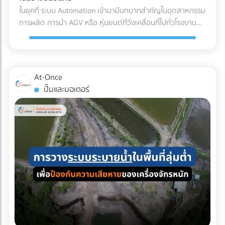
(Refrigerated Truck) ทันที เพื่อนำไปจัดเก็บในคลังสินค้าปรับ
ค่าน้ำมันและค่าล่วงเวลา (OT) ของคนขับรถ เลือกบริษัทรถเช่าที่
ในยุคที่ ระบบ Automation เข้ามามีบทบาทสำคัญในอุตสาหกรรม
อากาศของโรงงาน รอการเบิกจ่ายเข้าสู่สายพานการผลิตต่อไป
จดทะเบียนนิติบุคคล: ข้อนี้สำคัญที่สุด! เพื่อให้สามารถออก ใบ
การผลิต การนำ AGV หรือ หุ่นยนต์ที่วิ่งเคลื่อนที่ไปทั่วโรงงาน
ผลตอบแทนของการลงทุนใน Cold Chain สำหรับโรงงาน F&B
กำกับภาษีค่าเช่ารถ และทำเอกสารหัก ณ ที่จ่ายได้อย่างถูกต้อง
เข้ามาใช้งาน แต่คำถามที่วิศวกรและผู้จัดการโรงงานต้องตอบให้
หลายองค์กรอาจมองว่าค่าใช้จ่ายในระบบ Cold Chain Logistics
ตามกฎหมาย เช็กลิสต์เอกสารที่ HR และจัดซื้อต้องเตรียมให้ฝ่าย
ได้คือ... เราจะ วิธีเตรียมพื้นที่สำหรับ AGV อย่างไร เพื่อให้ ความ
นั้นสูงกว่าการขนส่งปกติ 20-30% แต่หากประเมินถึง ความคุ้มค่า
บัญชี: ใบเสนอราคา ใบกำกับภาษี เอกสารหัก ณ ที่จ่าย รายชื่อ
ปลอดภัยในโรงงาน อยู่ในระดับสูงสุด และมนุษย์สามารถทำงาน
รวม (Total Cost of Ownership) การลงทุนนี้คือการป้องกัน
พนักงานที่เข้าร่วม กำหนดการเดินทาง กำลังมองหาบริษัทรถเช่า
ร่วมกันได้อย่างไร้กังวล? 4 สิ่งที่โรงงานต้องเตรียม เมื่อเปลี่ยน
ความเสี่ยงที่คุ้มค่า: ลดอัตราของเสีย (Zero False Reject):
At-Once
เหมาคันสำหรับทริปต่อไปอยู่หรือเปล่า? เปรียบเทียบราคาและ
มาใช้ระบบรถลำเลียงอัตโนมัติ (AGV) การนำรถลำเลียงสินค้า
ป้องกันปัญหาสินค้าไม่ได้สเปก (Out of Spec) เมื่อมาถึงโรงงาน
ปั๊มและมอเตอร์
ค้นหาบริษัทให้ เช่ารถบัสนิติบุคคล ที่เชื่อถือได้ ออกใบกำกับภาษี
อัตโนมัติ (AGV) เข้ามาใช้วิ่งส่งของในคลังสินค้าช่วยลดแรงงาน
ซึ่งหากสีหรือกลิ่นเพี้ยนไป ฝ่าย QA/QC จะต้องตีกลับสินค้าทั้ง
ได้ 100% บนแพลตฟอร์ม At-Once ได้เลย
ได้มหาศาล แต่เนื่องจากหุ่นยนต์ประเภทนี้มีการเคลื่อนที่ตลอด
แบตช์ ทำให้เสียทั้งเงินและเวลา ความเสถียรของผลิตภัณฑ์
เวลา การเตรียมพื้นที่จึงต้องรัดกุมเป็นพิเศษ: เคลียร์สิ่งกีดขวาง
(Product Consistency): การใช้วัตถุดิบที่คุณภาพคงที่ ช่วยให้
และทำพื้นผิวให้เรียบ: ระบบนำทาง AGV ไม่ว่าจะเป็นแบบแถบแม่
โรงงานควบคุมมาตรฐานของสินค้าสำเร็จรูป (End-product) ได้
เหล็กหรือระบบนำทางด้วยเลเซอร์ (LiDAR) จะทำงานได้ดีที่สุดบน
ง่ายขึ้น ไม่ว่าจะเป็นเครื่องดื่มบรรจุขวด หรือเบเกอรี่ สีและรสชาติ
พื้นผิวที่เรียบ ไม่มีหลุมบ่อ และไม่มีเศษขยะบดบังเซนเซอร์ที่ตัวรถ
จะเหมือนเดิมทุกรอบการผลิต ยืดอายุการจัดเก็บ (Extended
กำหนดทางวิ่งและจัดระเบียบ Traffic: ต้องระบุเส้นทางการวิ่งของ
Shelf Life): มัทฉะที่ถูกควบคุมอุณหภูมิมาอย่างดีตั้งแต่ต้นทาง
AGV ให้ชัดเจน โดยเว้นระยะห่างจากทางเดินของมนุษย์
จะมีอายุการจัดเก็บในคลังสินค้าของโรงงานได้นานขึ้น ช่วยให้ฝ่าย
(Pedestrian Walkway) อย่างน้อย 0.5 เมตรตามมาตรฐาน และ
จัดซื้อบริหารจัดการรอบการสั่งซื้อ (Lead Time) ได้อย่างยืดหยุ่น
ต้องมีป้ายเตือนในจุดตัดหรือทางแยกที่หุ่นยนต์ต้องวิ่งผ่าน จัด
บทสรุป คุณภาพของเครื่องดื่มหรืออาหารรสมัทฉะ ไม่ได้เริ่มต้นที่
พื้นที่สถานีชาร์จไฟอัตโนมัติ (Charging Zone): รถ AGV ยุคใหม่
สายพานการผลิตในโรงงาน แต่เริ่มต้นตั้งแต่การเลือกใช้วัตถุดิบ