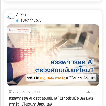
สินค้าอย่างมีกลยุทธ์ หากคุณออกแบบผังคลังสินค้า (Layout)
แน่นอน หรือต้องการบรรทุกให้สูงขึ้นไป (แต่ต้องคลุมผ้าใบให้
ผิดพลาด นั่นหมายถึงระยะเวลาการทำงานที่นานขึ้น พนักงาน
มิดชิด) ✅ สินค้าที่ตอบโจทย์: สินค้าอุปโภคบริโภค (FMCG), ชิ้น
เดินชนกัน สินค้าเสียหาย และกลายเป็น "ต้นทุนแฝง" ที่กัดกินกำไร
At-Once
ส่วนอิเล็กทรอนิกส์ขนาดเล็ก, สินค้า E-Commerce, การย้าย
ของคุณทุกเดือน บทความนี้จะพาเจาะลึกรูปแบบ Layout คลัง
รับจัดทำบัญชี
ออฟฟิศขนาดเล็ก, หรือการกระจายสินค้าเข้าสู่ตัวเมืองที่ซอย
สินค้า 3 สไตล์ที่ได้รับความนิยมมากที่สุดในระดับสากล เพื่อให้คุณ
แคบ 2. รถบรรทุก 6 ล้อ (ตู้ทึบ / คอก) รถระดับกลางที่เป็น "เดอะ
ตัดสินใจได้ว่า... รูปแบบไหนที่จะช่วยรีดประสิทธิภาพการทำงาน
แบก" ของธุรกิจ SME รองรับน้ำหนักได้ประมาณ 5-7 ตัน ความ
และเหมาะกับธุรกิจของคุณที่สุด! ทำไมการออกแบบ Layout คลัง
ยาวกระบะมีตั้งแต่ 5-7 เมตร สามารถจัดเรียงสินค้าบนพาเลท
สินค้าถึงเป็นเรื่อง "ชี้เป็นชี้ตาย" ? ก่อนจะไปดูรูปแบบ เราต้อง
(Pallet) แล้วใช้โฟล์คลิฟต์ยกขึ้นได้อย่างเป็นระบบ ✅ สินค้าที่ตอบ
เข้าใจก่อนว่าเป้าหมายของการจัด Layout ที่ดีคือการสร้าง
โจทย์: วัสดุก่อสร้างขนาดกลาง, เครื่องใช้ไฟฟ้าขนาดใหญ่, ยาง
Workflow ที่ลื่นไหลที่สุด ตั้งแต่ของมาส่ง (Receiving) ไปจนถึง
รถยนต์, สินค้าเกษตรแปรรูป, หรือการขนย้ายเครื่องจักรโรงงาน
ของออกจากคลัง (Shipping) การออกแบบที่ดีจะช่วยคุณแก้
ขนาดกลาง 3. รถบรรทุก 10 ล้อ พี่ใหญ่แห่งวงการโลจิสติกส์ทาง
ปัญหาเหล่านี้: ลดคอขวด (Bottleneck): รถโฟล์คลิฟต์และ
บก โครงสร้างแชสซี (Chassis) แข็งแกร่ง บรรทุกน้ำหนักได้สูงสุด
พนักงานไม่ต้องรอคิว หรือวิ่งสวนทางกันในทางเดินแคบๆ เพิ่ม
ถึง 15 ตัน (ตามกฎหมายกำหนด) วิ่งทำความเร็วทางไกลข้าม
ความรวดเร็วในการเบิกจ่าย (Picking Speed): สินค้าขายดีอยู่
จังหวัดได้ดีเยี่ยม ✅ สินค้าที่ตอบโจทย์: สินค้าเกษตรกรรมล็อต
ใกล้ สินค้าเคลื่อนไหวช้าอยู่ไกล ช่วยลดระยะเวลาการเดินหาของ
ใหญ่ (ข้าวสาร, น้ำตาล), วัสดุก่อสร้างหนัก (เหล็กเส้น,
เพิ่มความปลอดภัย: ลดอุบัติเหตุระหว่างเครื่องจักรและมนุษย์
ปูนซีเมนต์), สินค้าอุตสาหกรรมหนัก, และเครื่องจักรขนาดใหญ่ 4.
เจาะลึก 3 รูปแบบ Layout คลังสินค้ายอดฮิต การเลือกรูปแบบผัง
2026-05-15, 22:33
611
รถบรรทุกควบคุมอุณหภูมิ (Cold Chain Truck) รถที่ออกแบบมา
คลังสินค้า จะขึ้นอยู่กับรูปทรงของอาคาร ลักษณะสินค้า และ
สรรพากรยุค AI ตรวจสอบเข้มแค่ไหน? วิธีรับมือ Big Data
พิเศษพร้อมเครื่องทำความเย็น สามารถปรับอุณหภูมิได้ตั้งแต่
กระแสการไหลของงาน (Flow) เป็นหลัก ดังนี้ครับ: 1. รูปแบบตัว
ภาครัฐ ไม่ให้โดนภาษีย้อนหลัง
โหมดแช่เย็น (Chilled) ไปจนถึงแช่แข็ง (Frozen) เพื่อรักษาความ