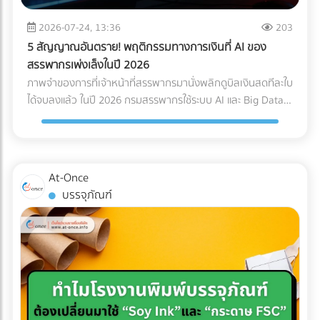
Logistics ของคุณควรมีใบรับรองมาตรฐาน เช่น ISO 13485
Page เฉพาะกิจ (Dedicated Landing Page) อย่าส่งลูกค้ากลุ่ม
(ระบบบริหารคุณภาพสำหรับเครื่องมือแพทย์) หรือ GDP (Good
นี้ไปที่หน้า Home ของเว็บไซต์โรงแรมทั่วไป ให้สร้างหน้า Landing
2026-07-24, 13:36
203
Distribution Practice) เพื่อการันตีความมืออาชีพ ระบบติดตาม
Page แยกออกมาต่างหากเพื่อขายแพ็กเกจ Long-stay โดย
5 สัญญาณอันตราย! พฤติกรรมทางการเงินที่ AI ของ
แบบ Real-Time (IoT Tracking): ในยุคนี้ การเช็กแค่ว่า "ของถึง
เฉพาะ หน้านี้ต้องโชว์ภาพห้องทำงานที่สว่าง มีปลั๊กไฟเพียงพอ
สรรพากรเพ่งเล็งในปี 2026
ไหนแล้ว" ไม่พออีกต่อไป ต้องมีเซนเซอร์ IoT ติดไว้กับกล่องสินค้า
และระบุความเร็วอินเทอร์เน็ตอย่างชัดเจน พร้อมปุ่ม Call-to-
ภาพจำของการที่เจ้าหน้าที่สรรพากรมานั่งพลิกดูบิลเงินสดทีละใบ
เพื่อวัดค่า G-Force (แรงกระแทก), อุณหภูมิ และความเอียง (Tilt)
Action ที่กระตุ้นให้เกิดการจองตรง (Direct Booking) ทันที 2.
ได้จบลงแล้ว ในปี 2026 กรมสรรพากรใช้ระบบ AI และ Big Data
ตลอดการเดินทาง ซึ่งข้อมูลเหล่านี้สามารถใช้เป็นหลักฐานยืนยัน
จัดแพ็กเกจ "Ready to Work" เพื่ออัปราคา (Upselling) แทนที่
ในการเชื่อมโยงข้อมูลทางการเงินของธุรกิจแบบเรียลไทม์ (Real-
ความสมบูรณ์ของสินค้าเมื่อส่งมอบได้ สรุปความคุ้มค่า (ROI):
จะลดราคาห้องพักเพื่อแข่งกับอพาร์ตเมนต์ ให้คุณเพิ่มมูลค่า
time Cross-checking) การแต่งบัญชี หรือหลบเลี่ยงภาษีด้วยวิธี
ทำไมถึงควรลงทุนใน Specialized Logistics? ผู้บริหารหลาย
(Value-added) เข้าไปในห้องพัก เช่น เพิ่มหน้าจอ Monitor 27
เดิมๆ กลายเป็นความเสี่ยงระดับวิกฤตที่อาจทำให้บริษัทโดนภาษี
ท่านอาจกังวลเรื่องต้นทุน เพราะการจ้าง Premium Freight
นิ้ว และเก้าอี้เพื่อสุขภาพ (Ergonomic Chair) การลงทุนซื้อ
ย้อนหลังจนล้มละลายได้ หากธุรกิจของคุณยังมีพฤติกรรม
ย่อมมีราคาสูงกว่าขนส่งทั่วไปประมาณ 20-30% แต่ในมุมมอง
At-Once
อุปกรณ์เหล่านี้เพียงหลักพัน สามารถนำมาตั้งเป็นแพ็กเกจ "Pro
ทางการเงินแบบนี้อยู่ นี่คือ 5 สัญญาณอันตรายที่ AI ของ
ของการบริหารความเสี่ยง (Risk Management) การลงทุนตรง
บรรจุภัณฑ์
Nomad" ที่ชาร์จราคาเพิ่มได้เดือนละหลายพันบาท แถมยังเป็น
สรรพากรจะจัดว่าบริษัทคุณเป็น "กลุ่มเสี่ยงสูง (High Risk)"
นี้ "คุ้มค่ามหาศาล" เมื่อเทียบกับสิ่งที่คุณต้องเสียหากเกิดข้อผิด
สเปกที่ดึงดูดใจชาว Remote Worker ขั้นสุด 3. ยิงโฆษณาแบบ
ทันที: 1. ข้อมูล e-Tax ไม่ตรงกับ Statement ธนาคาร AI
พลาด เช่น ค่าซ่อมแซมอะไหล่หลักแสน, ค่าเสียโอกาสจากการ
เจาะจงเป้าหมาย (Precision Targeting Ads) เลิกหว่านโฆษณา
สามารถดึงข้อมูลความเคลื่อนไหวของบัญชีธนาคาร (ที่เข้าเกณฑ์
เลื่อนวันเปิดคลินิก, ค่าปรับจากโรงพยาบาล หรือแม้แต่การถูก
กว้างๆ แล้วหันมาใช้กลยุทธ์ยิงแอด (Digital Ads) เจาะกลุ่มคน
รายงาน) มาจับคู่กับรายได้ที่คุณสำแดงผ่านระบบ e-Tax Invoice
บริษัทประกันปฏิเสธความคุ้มครองเพราะใช้ระบบขนส่งที่ไม่ได้
ต่างชาติที่ทำงานออนไลน์ เช่น ค้นหาผู้ที่สนใจ "Work from
และ e-Withholding Tax หากมีเงินโอนเข้าบัญชีบริษัทจำนวนมาก
มาตรฐาน การเลือกใช้บริการขนส่งเฉพาะทางจึงเปรียบเสมือน
Thailand", "Digital Nomad Visa Thailand" หรือทำ
แต่ยอดขายที่แจ้งเสียภาษีกลับต่ำเตี้ยเรี่ยดิน ระบบจะตีธงแดงทันที
การซื้อ "ความสบายใจ" และ "ความมั่นคง" ให้กับธุรกิจของคุณ
Retargeting ไปยังกลุ่มที่เคยเข้ามาดูเว็บไซต์ของคุณแต่ยังไม่
2. ขาดทุนสะสมติดต่อกัน... แต่เจ้าของรวยขึ้น บริษัทแจ้งงบการ
ครับ ???? อุปกรณ์การแพทย์ของคุณมีมูลค่าสูงเกินกว่าจะฝากไว้
ตัดสินใจจอง อย่าปล่อยให้โอกาสหลุดลอยไป... ให้ At-once ช่วย