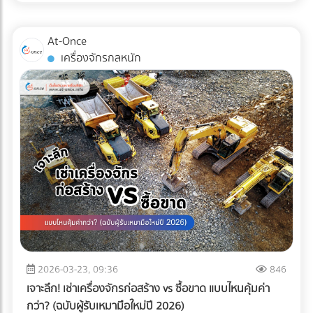
ไม่เพียงพออีกต่อไป แต่ "ความปลอดภัยระดับสากล" ต่างหากที่
เป็นกุญแจสำคัญในการรักษาคู่ค้า ระบบตรวจสอบคุณภาพ
At-Once
อัตโนมัติ หรือ Inspection System จึงไม่ใช่แค่เครื่องจักรในสาย
เครื่องจักรกลหนัก
การผลิต แต่มันคือ "ผู้พิทักษ์แบรนด์" ที่ป้องกันความผิดพลาดที่
อาจทำลายธุรกิจได้ในชั่วข้ามคืน
2026-03-23, 09:36
846
เจาะลึก! เช่าเครื่องจักรก่อสร้าง vs ซื้อขาด แบบไหนคุ้มค่า
กว่า? (ฉบับผู้รับเหมามือใหม่ปี 2026)