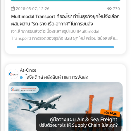
หลักของ AI ทันที วิธีแก้: ลงบันทึกรายได้และค่าใช้จ่ายทุกรายการ
ซื้อคุมงบประมาณ Logistics ได้อย่างมีประสิทธิภาพ กำลัง
ขนาดใหญ่, ธุรกิจที่มีปริมาณการเข้า-ออกของสินค้ามหาศาล
ตามความเป็นจริง นอกจากจะปลอดภัยจากสรรพากรแล้ว งบ
2026-05-07, 12:26
730
วางแผนขนส่งสินค้าล็อตใหญ่อยู่ใช่ไหม? ไม่ต้องเสียเวลาโทรเช็
(High-volume), หรือสินค้าที่มีน้ำหนักมาก/ชิ้นใหญ่ที่เคลื่อนย้าย
การเงินที่สะท้อนกำไรที่แท้จริง ยังช่วยให้ธุรกิจกู้ขอสินเชื่อกับ
กราคาหลายที่ให้วุ่นวาย! ค้นหาและเปรียบเทียบ บริษัทขนส่ง
Multimodal Transport คืออะไร? ทำไมธุรกิจยุคใหม่จึงเลือก
ยาก 3. รูปแบบตัว L (L-Shaped Layout) ผังคลังสินค้าแบบตัว
ธนาคาร หรือดึงดูดนักลงทุนได้ง่ายขึ้นด้วย 2. ปรับตัวเข้าสู่ระบบ
สินค้า, ผู้ให้บริการขนส่งเหมาคัน, และบริษัท Logistics ชั้นนำ ที่มี
ผสมผสาน "รถ-ราง-เรือ-อากาศ" ในการขนส่ง
L จะคล้ายกับตัว I แต่จุดรับสินค้าและจุดจ่ายสินค้าจะตั้งฉากกันที่
Digital Tax แบบเต็มรูปแบบ ความผิดพลาดเล็กๆ น้อยๆ จาก
รถพร้อมให้บริการทุกประเภท ผ่านการคัดกรองความน่าเชื่อถือ
เจาะลึกการขนส่งต่อเนื่องหลายรูปแบบ (Multimodal
มุม 90 องศา (อยู่คนละด้านของผนังอาคาร) มักเกิดขึ้นจากข้อ
การทำงานของคน (Human Error) เช่น พิมพ์ตัวเลขใบกำกับ
แล้ว ได้ที่นี่
Transport) ทางรอดของธุรกิจ B2B ยุคใหม่ พร้อมไขข้อสงสัยว่า
จำกัดของรูปทรงอาคาร หรือพื้นที่ที่ดิน ข้อดี: แยกพื้นที่รับและส่ง
ภาษีผิด หรือหัก ณ ที่จ่ายไม่ครบ ถือเป็นหนึ่งในสาเหตุหลักที่ทำให้
ใครคือ "เจ้าภาพ" ตัวจริงที่ช่วยคุมต้นทุนและเวลา ค้นหาพาร์ท
สินค้าออกจากกันอย่างชัดเจน ลดความแออัดบริเวณประตูได้ดี
โดนเรียกตรวจสอบ วิธีแก้: เปลี่ยนจากการใช้กระดาษ มาใช้ระบบ
เนอร์ได้ที่ At-Once
เทียบเท่าตัว I ข้อควรระวัง: การไหลเวียนของสินค้าอาจต้องเข้า
e-Tax Invoice & e-Receipt และ e-Withholding Tax ที่เชื่อมต่อ
โค้ง ซึ่งต้องคำนวณพื้นที่วงเลี้ยวของรถโฟล์คลิฟต์ให้ดี เพื่อ
กับระบบบัญชีบนคลาวด์ ซึ่งไม่เพียงแต่ช่วยลดต้นทุนค่าเอกสาร
ป้องกันอุบัติเหตุ เหมาะกับใคร?: อาคารที่มีรูปทรงตัว L อยู่แล้ว,
At-Once
แต่ยังทำให้ข้อมูลวิ่งตรงเข้าสู่ระบบของสรรพากรอย่างแม่นยำและ
คลังสินค้าที่ต้องการแยกประเภทรถบรรทุกขาเข้าและขาออกแบบ
โลจิสติกส์ คลังสินค้า และการจัดส่ง
ไร้รอยต่อ 3. กระทบยอด (Reconcile) บัญชีและสต็อกสินค้า
เด็ดขาด (เช่น รถเทรลเลอร์ส่งของเข้าทางด้านหน้า รถกระบะรับ
อย่างสม่ำเสมอ ข้อผิดพลาดสุดคลาสสิกของ SME คือการ "ดอง
ของออกทางด้านข้าง) เช็กลิสต์: เลือก Layout แบบไหนให้ตอบ
เอกสาร" ไว้ทำทีเดียวตอนสิ้นปี ซึ่งในยุคที่สรรพากรเห็นข้อมูล e-
โจทย์ที่สุด? หากคุณกำลังจะสร้างคลังสินค้าใหม่ หรือรีโนเวทคลัง
Payment ของคุณแทบจะแบบ Real-time การรอแก้ปัญหาตอน
เดิม ลองใช้ 3 คำถามนี้เป็นตัวกรองครับ: ลักษณะอาคารของคุณ
สิ้นปีถือว่าสายเกินไป วิธีแก้: ต้องทำการ "กระทบยอดบัญชี"
เป็นแบบไหน? (หากมีประตูฝั่งเดียว = บังคับตัว U, หากมีประตู
ระหว่าง Statement ธนาคาร กับสมุดบัญชีรายวันเป็นประจำ "ทุก
หน้า-หลัง = ทำตัว I ได้) คุณใช้รถโฟล์คลิฟต์กี่คัน? (ถ้างบจำกัด
เดือน" รวมถึงต้องมีการนับสต็อกสินค้าให้ตรงกับตัวเลขในระบบ
และมีรถน้อย การใช้ผังตัว U จะช่วยให้บริหารการใช้รถโฟล์คลิฟต์
อยู่เสมอ หากพบความผิดปกติจะได้ปรับปรุงแก้ไขได้ทันท่วงที 3