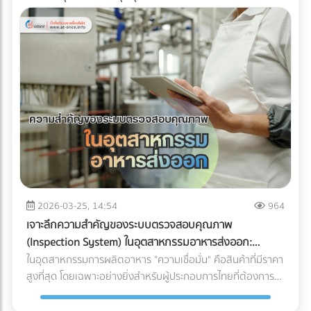
2026-03-25, 14:54
964
เจาะลึกความสำคัญของระบบตรวจสอบคุณภาพ
(Inspection System) ในอุตสาหกรรมอาหารส่งออก:
ปราการด่านสุดท้ายสู่ตลาดโลก
ในอุตสาหกรรมการผลิตอาหาร "ความเชื่อมั่น" คือสินค้าที่มีราคา
สูงที่สุด โดยเฉพาะอย่างยิ่งสำหรับผู้ประกอบการไทยที่ต้องการ
ส่งออกสินค้าไปยังตลาดต่างประเทศที่มีมาตรฐานเข้มงวดอย่าง
สหภาพยุโรป (EU), สหรัฐอเมริกา หรือญี่ปุ่น การมีรสชาติที่ดีอาจ