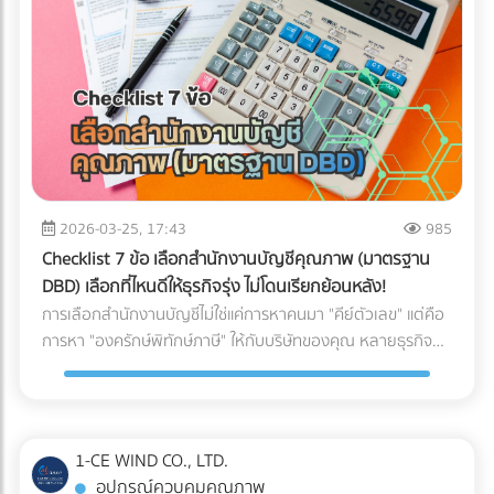
ให้พร้อมสำหรับการสเกลธุรกิจ บทสรุป: AI ไม่ได้ถูกสร้างมาเพื่อ
จับผิดคนทำถูก แต่สร้างมาเพื่อหา "ความย้อนแย้งของ Data"
ดังนั้น ตราบใดที่งบการเงินและเอกสารทางภาษีของคุณ
สอดคล้องกับความเป็นจริง AI ของสรรพากรก็ไม่ใช่เรื่องที่น่า
กลัวแต่อย่างใด ไม่แพ้คู่แข่ง ไม่พลาดเรื่องภาษี!
2026-03-25, 17:43
985
Checklist 7 ข้อ เลือกสำนักงานบัญชีคุณภาพ (มาตรฐาน
DBD) เลือกที่ไหนดีให้ธุรกิจรุ่ง ไม่โดนเรียกย้อนหลัง!
การเลือกสำนักงานบัญชีไม่ใช่แค่การหาคนมา "คีย์ตัวเลข" แต่คือ
การหา "องครักษ์พิทักษ์ภาษี" ให้กับบริษัทของคุณ หลายธุรกิจ
ต้องปิดตัวลงหรือเสียกำไรมหาศาลเพียงเพราะการจัดการบัญชีที่
ผิดพลาด วันนี้เราจะพาไปเจาะลึก 7 Checklist สำคัญในการเฟ้น
หา สำนักงานบัญชีคุณภาพ ตามเกณฑ์ของกรมพัฒนาธุรกิจการ
ค้า (DBD) เพื่อตอบคำถามที่ว่า "เลือกสำนักงานบัญชีที่ไหนดี" ให้
1-CE WIND CO., LTD.
คุ้มค่าและปลอดภัยที่สุด
อุปกรณ์ควบคุมคุณภาพ