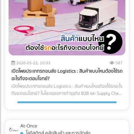
และคำแนะนำสำหรับ Site Manager จากการวางระบบระบายน้ำ
ทำงานของเครื่อง X-ray อย่างไร? เทคโนโลยี X-ray
อย่างรัดกุม โครงการสามารถดำเนินงานต่อได้ 100% ตลอดฤดู
อุตสาหกรรมอาหาร 2026 ใช้ระบบ AI ในการทำ Anomaly
ฝน อายุการใช้งานของเครื่องจักรไม่สั้นลง และไม่มีค่าซ่อมบำรุง
Detection (การตรวจจับความผิดปกติ) แทนที่จะตั้งค่าความหนา
ฉุกเฉิน สรุป 3 ข้อแนะนำก่อนเริ่มงาน: 1. เช็กประวัติน้ำท่วมย้อน
แน่นแบบตายตัว AI จะเรียนรู้ภาพของอาหารที่สมบูรณ์แบบนับ
หลัง 2. เตรียมเนินดินหรือพื้นที่สูงสำหรับจอดเครื่องจักรหลังเลิก
หมื่นภาพ เมื่อเจอสิ่งผิดปกติที่ซ่อนอยู่ในพื้นผิวที่ซับซ้อน (เช่น
งาน 3. จัดทำแผนฉุกเฉินในการอพยพเครื่องจักร กำลังเตรียม
ซีเรียล หรือถั่วรวม) AI จะประมวลผลและคัดแยกได้อย่างแม่นยำ 3
พื้นที่ก่อสร้าง หรือต้องการเช่าเครื่องจักรหนัก หรือวางแผน
เทรนด์ความสามารถใหม่ของระบบ QC อาหารอัตโนมัติ 1. การ
จัดการเรื่องน้ำ? ค้นหาและเปรียบเทียบบริการได้ที่ At-Once
ตรวจจับสิ่งแปลกปลอมความหนาแน่นต่ำ: AI ช่วยให้เครื่องสแกน
แพลตฟอร์มรวมธุรกิจ B2B อันดับหนึ่งของไทย
x-ray ตรวจจับพลาสติกบาง, ยาง, หรือกระดูกอ่อนในเนื้อสัตว์
2026-05-22, 10:03
587
ซึ่งเป็นสิ่งที่รังสี X-ray แบบเดิมมักจะมองข้าม 2. ตรวจสอบบรรจุ
เปิดโพยประเภทรถขนส่ง Logistics : สินค้าแบบไหนต้องใช้รถ
ภัณฑ์และน้ำหนักในขั้นตอนเดียว: เครื่อง X-ray ยุคใหม่สามารถ
อะไรถึงจะตอบโจทย์?
ตรวจสอบรอยซีลรั่ว สินค้าแหว่งหาย และเช็กน้ำหนักรวมไปพร้อม
เปิดโพยประเภทรถขนส่ง Logistics : สินค้าแบบไหนต้องใช้รถอะไร
กับการหาสิ่งแปลกปลอมในเสี้ยววินาที 3. Data Analytics &
ถึงจะตอบโจทย์? ในโลกของการทำธุรกิจ B2B และ Supply Chain
Cloud Monitoring: เชื่อมต่อข้อมูลขึ้น Cloud แบบ Real-time
การขนส่งสินค้าไม่ใช่แค่การนำของจากจุด A ไปส่งที่จุด B แต่คือ
ทำให้ผู้จัดการโรงงานรู้ได้ทันทีว่าของเสียเกิดจากไลน์ผลิตไหน
การต่อสู้กับ "ต้นทุนแฝง" และ "ความปลอดภัยของสินค้า" หลาย
เพื่อแก้ไขปัญหาได้ตรงจุด การอัปเกรดมาใช้เครื่อง X-ray AI จะ
ครั้งที่ฝ่ายจัดซื้อหรือผู้ประกอบการเลือกจ้างรถขนส่งขนาดใหญ่
ช่วยให้โรงงาน วิธีลด False Reject โรงงานอาหาร ได้อย่างเป็น
เกินความจำเป็นเพราะเผื่อเหลือเผื่อขาด จนทำให้ค่าใช้จ่ายบาน
At-Once
รูปธรรม และผ่านมาตรฐานระดับโลกอย่าง HACCP, GMP หรือ
ปลาย หรือบางครั้งเลือกใช้รถผิดประเภทจนสินค้าเสียหายระหว่าง
โลจิสติกส์ คลังสินค้า และการจัดส่ง
BRC ได้ง่ายขึ้น ต้องการอัปเกรดเทคโนโลยีตรวจสอบคุณภาพใน