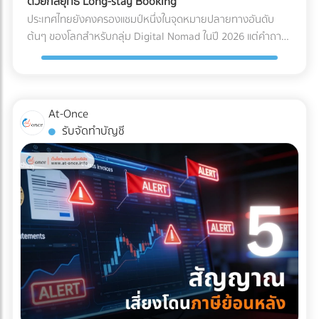
ด้วยกลยุทธ์ Long-stay Booking
ไฟฟ้าลัดวงจรเมื่อเปิดใช้งาน การเอียงและการกระแทก (Tilt &
Solar Hybrid และ Industrial ESS ต้องอาศัยความเชี่ยวชาญ
ประเทศไทยยังคงครองแชมป์หนึ่งในจุดหมายปลายทางอันดับ
Drop): เครื่องมือขนาดใหญ่บางชนิดถูกระบุไว้ในคู่มือวิศวกรรม
ทางวิศวกรรมขั้นสูง ทั้งการคำนวณโหลดไฟฟ้า การเลือกขนาด
ต้นๆ ของโลกสำหรับกลุ่ม Digital Nomad ในปี 2026 แต่คำถาม
เลยว่า "ห้ามเอียงเกินกี่องศา" การใช้พนักงานยกของ (Porter)
แบตเตอรี่ และการขออนุญาตขนานไฟอย่างถูกต้อง หากคุณเป็น
ที่น่าสนใจคือ... ทำไมรายได้มหาศาลจากคนกลุ่มนี้ ถึงไปตกอยู่กับ
ทั่วไปที่ไม่มีความเชี่ยวชาญ อาจทำให้สารทำความเย็นรั่วไหล หรือ
เจ้าของธุรกิจหรือผู้บริหารที่กำลังมองหาบริษัทผู้รับเหมา (EPC)
คอนโดมิเนียมปล่อยเช่า หรือโฮสต์บน Airbnb มากกว่าที่จะเป็น
แกนกลไกภายในเครื่องมือเสียสมดุลไปตลอดกาล มาตรฐาน
ที่ได้มาตรฐานสากล มีวิศวกรเซ็นรับรองอย่างถูกต้อง และ
โรงแรมหรือรีสอร์ต? สาเหตุหลักเป็นเพราะโรงแรมส่วนใหญ่ยังคง
Logistics แบบไหนที่ธุรกิจเครื่องมือแพทย์ต้องมองหา? ผู้ให้
ประวัติการทิ้งงานเป็นศูนย์ เข้ามาค้นหาและเปรียบเทียบรายชื่อ
ทำการตลาดด้วยวิธีเดิมๆ คือการพึ่งพา OTA (Online Travel
At-Once
บริการขนส่ง (3PL) ระดับพรีเมียมที่จะมาดูแลสินค้าหลักล้านของ
บริษัทรับติดตั้งโซลาร์เซลล์อุตสาหกรรมชั้นนำของประเทศไทยได้
Agencies) และขายห้องพักแบบ "รายวัน" ซึ่งไม่ตอบโจทย์ชาว
รับจัดทำบัญชี
คุณ ควรต้องมีคุณสมบัติและเทคโนโลยีที่ออกแบบมาเพื่อการ
ฟรีที่ At-once แพลตฟอร์มที่เชื่อมโยงธุรกิจ B2B ให้เจอกับพาร์ท
Nomad ที่ต้องการพำนักระยะยาว (1-6 เดือน) หากคุณเป็น
แพทย์โดยเฉพาะ ดังนี้: รถขนส่งระบบกันสะเทือนแบบถุงลม (Air-
เนอร์ตัวจริง ช่วยให้โรงงานของคุณเดินหน้าต่อได้อย่างมั่นคง
เจ้าของโรงแรมหรือผู้บริหารที่ต้องการเพิ่ม Occupancy Rate
Ride Suspension): นี่คือหัวใจสำคัญ! ต้องใช้รถบรรทุกที่ติดตั้ง
และไม่มีวันสะดุด!
โดยเฉพาะในช่วง Low Season นี่คือจังหวะทองในการปรับ
ช่วงล่างแบบถุงลมเท่านั้น เพื่อดูดซับแรงสั่นสะเทือนและแรง
กลยุทธ์ครับ ทำไมการตลาดแบบเดิมถึงปิดการขายกลุ่ม Nomad
กระแทกจากพื้นถนนให้เหลือน้อยที่สุด คุ้มครองเซนเซอร์ภายใน
ไม่ได้? พฤติกรรมการจองที่พักของกลุ่ม Digital Nomad นั้นต่าง
เครื่องจักรให้อยู่ในสภาพ 100% บริการ White Glove Service:
จากนักท่องเที่ยวทั่วไปอย่างสิ้นเชิง พวกเขาไม่ได้มองหาสระว่าย
การขนส่งระดับนี้ไม่ได้จบแค่การดรอปของไว้หน้าประตูโรง
น้ำสวยๆ หรืออาหารเช้าแบบบุฟเฟต์เป็นอันดับแรก แต่พวกเขา
พยาบาล แต่ทีมขนส่งต้องมีความเชี่ยวชาญในการแกะกล่อง
กำลังมองหา "ออฟฟิศส่วนตัวที่พักผ่อนได้" 3 กลยุทธ์เปลี่ยน
(Unpacking) นำเครื่องมือเข้าไปติดตั้งยังห้องปฏิบัติการที่ซับ
โรงแรมให้เป็น Nomad Hub ที่ทำกำไรสูงสุด หากต้องการดึงดูด
ซ้อน และจัดการนำขยะบรรจุภัณฑ์กลับไปทิ้งอย่างถูกวิธี
ลูกค้ากลุ่มนี้ให้ยอมจ่ายเงินหลักหมื่นถึงหลักแสนเพื่อเข้าพักระยะ
มาตรฐานคุณภาพระดับสากล (Certifications): พาร์ทเนอร์ด้าน
ยาว คุณต้องปรับแต่งการนำเสนอใหม่ ดังนี้: 1. สร้าง Landing