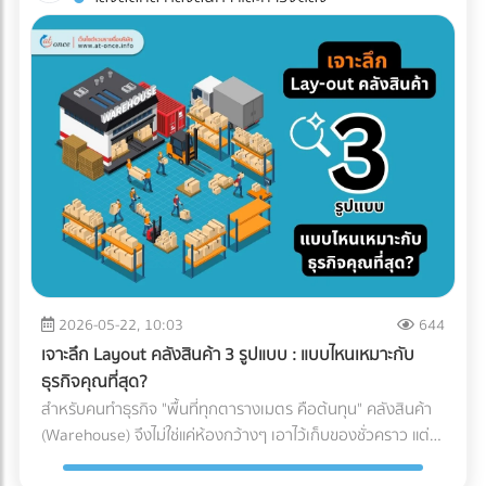
ทาง (เช่น โดนฝนสาด หรืออุณหภูมิเปลี่ยน) บทความนี้จะพาคุณ
โรงงานอาหาร? ค้นหาตัวแทนจำหน่ายเครื่องจักร และผู้ให้บริการ
ไปกางโพย ประเภทรถขนส่ง Logistics เพื่อให้คุณจับคู่สินค้ากับ
ระบบ Inspection Systems ระดับอุตสาหกรรม ที่ At-Once
ยานพาหนะได้อย่างถูกต้อง คุ้มค่า และตอบโจทย์ธุรกิจมากที่สุด
ทำไมฝ่ายจัดซื้อต้องซีเรียสเรื่อง "ประเภทรถขนส่ง"? การตัดสินใจ
เลือกรถขนส่งมีผลโดยตรงต่อกำไร (Profit Margin) ของบริษัท
เพราะรถแต่ละประเภทมีข้อจำกัดทางกฎหมายและลักษณะทาง
กายภาพที่ต่างกัน: กฎหมายน้ำหนักบรรทุก: รถแต่ละคันถูกจำกัด
น้ำหนักไม่ให้เกินมาตรฐาน หากฝ่าฝืน บริษัทของคุณอาจโดนค่า
ปรับมหาศาลและเสียประวัติ ข้อจำกัดเรื่องเวลาและเส้นทาง: รถ
บรรทุกขนาดใหญ่ (ตั้งแต่ 6 ล้อขึ้นไป) จะติดช่วงเวลาห้ามวิ่งใน
เขตกรุงเทพฯ และปริมณฑล หากสินค้าคุณต้องส่งด่วน การเลือก
รถผิดอาจทำให้ผิดนัดลูกค้าได้ เปิดโพย 5 ประเภทรถขนส่งยอด
ฮิต: สินค้าแบบไหน ใช้รถอะไร? เพื่อให้เห็นภาพชัดเจน เราขอแบ่ง
2026-05-22, 10:03
644
ประเภทรถที่ใช้บ่อยในวงการโลจิสติกส์ออกเป็น 5 ประเภทหลัก
เจาะลึก Layout คลังสินค้า 3 รูปแบบ : แบบไหนเหมาะกับ
ดังนี้: 1. รถกระบะตอนเดียว (ตู้ทึบ / คอก) ราชาแห่งความคล่อง
ธุรกิจคุณที่สุด?
ตัว วิ่งได้ตลอด 24 ชั่วโมง โดยไม่มีข้อจำกัดด้านเวลา เเละบรรทุก
สำหรับคนทำธุรกิจ "พื้นที่ทุกตารางเมตร คือต้นทุน" คลังสินค้า
น้ำหนักได้ประมาณ 1-2 ตัน (ขึ้นอยู่กับโครงสร้างและการดัดแปลง
(Warehouse) จึงไม่ใช่แค่ห้องกว้างๆ เอาไว้เก็บของชั่วคราว แต่
ของรถ ) ตู้ทึบ: เหมาะกับสินค้าที่ต้องการการปกป้องจากแดด ฝน
เป็นหัวใจสำคัญของระบบ Supply Chain พอๆกับการจัดการคลัง
และฝุ่นละออง 100% คอกเหล็ก: เหมาะกับสินค้าที่รูปทรงไม่