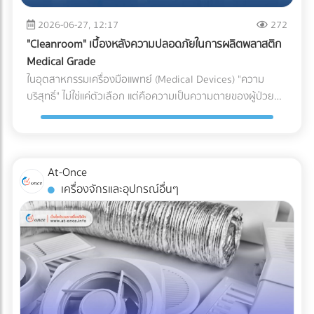
(เช่น ชิ้นส่วนพลาสติกทั่วไป vs. ชิ้นส่วนพลาสติกสำหรับเครื่อง
ระบบกันซึม ตั้งแต่ขั้นตอนแรกของการออกแบบ คือการปกป้อง
(Puncture Resistance) จากมุมแหลมของอาหารแช่แข็ง เช่น
มือแพทย์) หากระบุพิกัดผิด (สำแดงภาษีต่ำกว่าความเป็นจริง): แม้
2026-06-27, 12:17
272
เงินลงทุนก้อนใหญ่ของคุณ ให้คุณดำเนินธุรกิจได้อย่างสบายใจ
กระดูกหมู กุ้ง หรือเกล็ดน้ำแข็งได้ดีเทียบเท่าการใช้ไนลอนแบบ
จะเกิดจากความไม่รู้ แต่ในมุมของศุลกากรจะถือเป็นการ "หลีก
ไม่ต้องหวาดผวาทุกครั้งที่เมฆฝนตั้งเค้ามาอีกต่อไป
"Cleanroom" เบื้องหลังความปลอดภัยในการผลิตพลาสติก
ดั้งเดิม 3. กลยุทธ์ Downgauging (รีดความหนา ลดต้นทุน ลด
เลี่ยงภาษี" ธุรกิจอาจโดนกักตู้สินค้า (Customs Hold) โดนยึด
Medical Grade
คาร์บอน) แนวทางรักษ์โลกที่โรงงานทำได้ทันทีโดยไม่ต้องเสี่ยง
ของ และถูกเรียกเก็บภาษีย้อนหลังพร้อมค่าปรับที่สูงกว่ามูลค่า
ในอุตสาหกรรมเครื่องมือแพทย์ (Medical Devices) "ความ
เปลี่ยนวัสดุ คือการลดความหนาของฟิล์ม (Downgauging) การ
สินค้าหลายเท่าตัว ซึ่งศุลกากรมีสิทธิ์ตรวจสอบย้อนหลังได้สูงสุด
บริสุทธิ์" ไม่ใช่แค่ตัวเลือก แต่คือความเป็นความตายของผู้ป่วย
ใช้เม็ดพลาสติกเกรดพิเศษช่วยให้โรงงานผลิตฟิล์มที่บางลง (เช่น
ถึง 10 ปี หากระบุพิกัดผิด (สำแดงภาษีสูงเกินจริง): ธุรกิจจะต้อง
แม้ว่านักวิศวกรรมวัสดุจะสามารถคิดค้นเม็ดพลาสติกเกรด
ลดจาก 100 ไมครอน เหลือ 80 ไมครอน) แต่ยังคงความเหนียว
จ่ายภาษีแพงกว่าที่ควรจะเป็น ทำให้ต้นทุนสินค้าสูงขึ้นและสูญเสีย
ทางการแพทย์ (Medical Grade Plastic) ที่มีคุณสมบัติยอด
และคุณสมบัติ Barrier ไว้ได้เท่าเดิม วิธีนี้ช่วยลดปริมาณการใช้
ความสามารถในการแข่งขันในตลาดโดยเปล่าประโยชน์ 2. พลาด
เยี่ยม ทนทาน และเข้ากันได้ทางชีวภาพ (Biocompatible) มาก
พลาสติกลงมหาศาล ประหยัดต้นทุนค่าจัดซื้อ และลดภาษี
สิทธิประโยชน์ทางภาษีเพราะเอกสาร C/O ไม่สมบูรณ์ การนำเข้า
เพียงใด แต่หากกระบวนการผลิตและการบรรจุเกิดขึ้นในสภาพ
คาร์บอนในการส่งออกได้อย่างเห็นผล เปรียบเทียบวัสดุบรรจุ
At-Once
หรือส่งออกไปยังประเทศที่มีข้อตกลงเขตการค้าเสรี (FTA) เช่น
แวดล้อมที่ไม่ได้มาตรฐาน พลาสติกเหล่านั้นก็อาจกลายเป็นพาหะ
ภัณฑ์สำหรับโรงงานอาหารแช่แข็ง บทสรุป การเปลี่ยนผ่านสู่บรรจุ
เครื่องจักรและอุปกรณ์อื่นๆ
จีน ญี่ปุ่น หรืออาเซียน ธุรกิจสามารถใช้ Certificate of Origin
นำเชื้อโรคชั้นดี นี่คือจุดที่ "ห้องปลอดเชื้อ" หรือ "Cleanroom"
ภัณฑ์รักษ์โลกในสายการผลิตอาหารแช่แข็ง ไม่ใช่เรื่องของการ
(C/O) หรือหนังสือรับรองถิ่นกำเนิดสินค้า เพื่อขอลดหย่อนหรือ
เข้ามามีบทบาทสำคัญในฐานะด่านป้อมปราการที่แข็งแกร่งที่สุด ใน
หลับตาเลือกวัสดุที่มีป้าย Eco แปะอยู่ แต่เป็นการคำนวณเชิง
ยกเว้นภาษีนำเข้าได้ ความเสี่ยง: กฎเกณฑ์ในการขอ C/O ของ
การปกป้องอุปกรณ์การแพทย์ให้รอดพ้นจากการปนเปื้อนก่อนถึง
วิศวกรรมที่ต้องรักษาสมดุลระหว่าง "การรักษาสิ่งแวดล้อม" และ
แต่ละประเทศมีความละเอียดอ่อนมาก หากกรอกข้อมูลใน
มือแพทย์และคนไข้ Cleanroom ในอุตสาหกรรมพลาสติกการ
"การรักษาคุณภาพอาหาร" การฝืนใช้วัสดุที่ทนความเย็นไม่ได้จน
Commercial Invoice, Packing List ไม่ตรงกันเพียงจุดเดียว
แพทย์ คืออะไร? Cleanroom คือห้องที่มีการควบคุมสภาพ
ทำให้อาหารเสีย เกิดเป็นขยะอาหาร (Food Waste) จะสร้างผล
หรือระบุเกณฑ์การผลิต (Origin Criteria) ผิดพลาด ปลายทาง
แวดล้อมอย่างเข้มงวด ไม่ว่าจะเป็นปริมาณฝุ่นละอองในอากาศ,
เสียต่อสิ่งแวดล้อมและต้นทุนของบริษัทมากกว่าตัวพลาสติกเอง
อาจปฏิเสธฟอร์มนั้นทันที ทำให้ผู้นำเข้าต้องจ่ายภาษีในอัตราปกติ
อุณหภูมิ, ความชื้น, และความดันอากาศ โดยใช้ระบบแผ่นกรอง
เสียอีก หัวใจสำคัญคือการเลือกพาร์ทเนอร์ด้านบรรจุภัณฑ์ที่
(MFN Rate) แบบเต็มจำนวน 3. ตกม้าตายเรื่องใบอนุญาตเฉพาะ