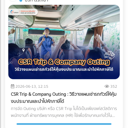
บริการรถเช่า
(Compliance Risks) ในปี 2026 ทั่วโลกหันมาใช้น้ำยาแอร์รักษ์
บริหารจัดการซัพพลายเชนที่ถูกต้อง สิ่งที่ส่งมาถึงหน้าโรงงาน
บรรจุภัณฑ์ (Sealing) จะต้องดำเนินการให้เสร็จสิ้นภายใน
โลก (Eco-Friendly Refrigerants) ซึ่งมักจะมีแรงดันสูงกว่า
อาจกลายเป็นเพียง "ผงชาสีหม่น" ที่สูญเสียทั้งเอกลักษณ์และ
Cleanroom ทั้งหมด บรรจุภัณฑ์ที่ใช้มักเป็นถุงฟอยล์หรือถุง
น้ำยาแอร์ยุคเก่า ชิ้นส่วนราคาถูกอาจไม่ได้ถูกออกแบบมาเพื่อ
มูลค่า กุญแจสำคัญที่อยู่เบื้องหลังการคงสภาพความสดใหม่ สี
Tyvek ที่ได้มาตรฐานการแพทย์ เมื่อซีลปิดผนึกเรียบร้อยแล้ว จึง
รองรับสเปกใหม่นี้ ทำให้ไม่ผ่านมาตรฐานความปลอดภัย
เขียวสว่าง และกลิ่นอูมามิของมัทฉะไว้ได้อย่างสมบูรณ์แบบ คือ
จะสามารถนำชิ้นงานนั้นออกจาก Cleanroom สู่คลังสินค้าปกติ
นอกจากนี้ หากซัพพลายเออร์ต้นทางไม่มีระบบจัดการสิ่ง
ระบบขนส่งที่เรียกว่า Cold Chain Logistics (ระบบห่วงโซ่ความ
ได้ บทสรุป: ความมั่นใจที่ส่งต่อถึงมือผู้ป่วย การลงทุนสร้างและ
แวดล้อมที่ดี โรงงานก็อาจเผชิญความยากลำบากในการขอใบรับ
เย็น) ทำไม "มัทฉะ" ถึงต้องการการดูแลระดับพิเศษ? ก่อนจะเข้าใจ
บำรุงรักษา Cleanroom มีต้นทุนที่สูงมาก ทั้งค่าระบบปรับอากาศ
รองสากลเพื่อส่งออกสินค้าไปต่างประเทศ บทสรุป: การเปลี่ยน
ความสำคัญของการขนส่ง ต้องเข้าใจธรรมชาติของผงมัทฉะ
ค่าชุดป้องกัน (Gowning) และการตรวจสอบมาตรฐานประจำปี แต่
มุมมองจาก "ราคา" สู่ "ความคุ้มค่า" แบรนด์ผู้ผลิตเครื่องปรับ
ก่อน มัทฉะคือการนำใบชาทั้งใบไปบดละเอียดด้วยโม่หินจนเป็นผง
สำหรับอุตสาหกรรมการแพทย์ นี่คือการลงทุนที่ประเมินค่าไม่ได้
อากาศชั้นนำระดับโลก ล้วนเข้าใจถึงกฎข้อนี้ดี พวกเขาจึงมักไม่
ขนาดไมครอน ทำให้ตัวผงชามีพื้นที่ผิวสัมผัสกับอากาศมาก ศัตรู
สำหรับฝ่ายจัดซื้อหรือเจ้าของแบรนด์อุปกรณ์การแพทย์ การ
ประนีประนอมกับชิ้นส่วนกลไกที่อยู่ภายใน และเจาะจงเลือกใช้ผู้
ตัวร้ายที่ทำลายคุณภาพของมัทฉะมีอยู่ 3 ประการหลัก: ความ
เลือกพาร์ทเนอร์ หรือ OEM โรงงานพลาสติกที่ได้รับการรับรอง
ผลิตชิ้นส่วน (OEM) ที่มีกระบวนการตรวจสอบคุณภาพแบบ
ร้อน (Heat): อุณหภูมิที่สูงเกินไปจะเร่งกระบวนการสลายตัวของ
มาตรฐาน Cleanroom (ISO 14644) และระบบบริหารงาน
100% และยึดมั่นในมาตรฐานระดับสูง (เช่น Japanese Quality
คลอโรฟิลล์ (Chlorophyll) ทำให้สีเขียวสว่างสดใส (Vibrant
คุณภาพสำหรับเครื่องมือแพทย์ (ISO 13485) ไม่เพียงแต่ช่วยลด
Standards หรือมาตรฐาน ISO) เท่านั้น การเปลี่ยนมุมมองจาก
Green) กลายเป็นสีเหลืองอมน้ำตาล (Yellowish-brown)
2026-06-13, 12:15
352
ความเสี่ยงในการถูกตีกลับสินค้า (Product Recall) แต่ยัง
การหา "อะไหล่ที่ถูกที่สุด" เป็น "อะไหล่ที่ลดความเสี่ยงได้มากที่สุด"
ออกซิเจน (Oxygen): ทำให้เกิดปฏิกิริยาออกซิเดชัน (Oxidation)
เป็นการสร้างความมั่นใจสูงสุดว่า ผลิตภัณฑ์ของคุณจะปลอดภัย
CSR Trip & Company Outing : วิธีวางแผนเช่ารถทัวร์ให้คุ้ม
คือกุญแจสำคัญที่ทำให้องค์กรเติบโตอย่างยั่งยืน การเลือก
ซึ่งจะทำลายสารประกอบที่ให้กลิ่นหอม (Aroma) และสารต้าน
และพร้อมช่วยชีวิตผู้ป่วยได้อย่างแท้จริง
งบประมาณและนำไปหักภาษีได้
ซัพพลายเออร์จึงไม่ใช่แค่การเปรียบเทียบใบเสนอราคา แต่คือการ
อนุมูลอิสระ (Catechins) ทำให้รสชาติอูมามิหายไป และเกิดความ
การจัด Outing บริษัท หรือ CSR Trip ไม่ได้เป็นเพียงแค่สวัสดิการ
มองหา "พาร์ทเนอร์เชิงกลยุทธ์" ที่สามารถช่วยควบคุม Total
ขมฝาดขึ้นมาแทน ความชื้นและแสง (Moisture & Light): เร่งการ
พนักงานที่ ฝ่ายทรัพยากรบุคคล (HR) ใช้เพื่อรักษาคนเก่งไว้ใน
Cost of Ownership ได้อย่างแท้จริง ท้ายที่สุดแล้ว การลงทุนกับ
เติบโตของจุลินทรีย์ และทำให้สีของชาซีดจางลงอย่างรวดเร็ว
องค์กรเท่านั้น แต่ในมุมมองของผู้บริหารและฝ่ายบัญชี กิจกรรม
ชิ้นส่วนที่มีคุณภาพตั้งแต่ต้นทาง ย่อมเป็นทางเลือกที่คุ้มค่ากว่า
Cold Chain Logistics ทำงานอย่างไรในเส้นทาง ญี่ปุ่น-ไทย?