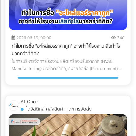
อากาศประสิทธิภาพสูง (HEPA หรือ ULPA Filters) เพื่อดักจับ
เข้าใจเทคโนโลยี Mono-material เพื่อผลักดันให้ธุรกิจของคุณ
ทาง (Restricted Goods Licenses) สินค้าหลายประเภทไม่
อนุภาคขนาดเล็กที่มองไม่เห็นด้วยตาเปล่า สำหรับการผลิต
เติบโตได้อย่างยั่งยืน ทั้งในแง่ของผลกำไรและการดูแลโลกใบนี้
สามารถนำเข้าได้ทันทีแม้จะจ่ายภาษีครบแล้วก็ตาม แต่ต้องมีใบ
พลาสติก Medical Grade (เช่น กระบอกฉีดยา, สายน้ำเกลือ,
การเลือกบรรจุภัณฑ์อาหารแช่แข็งที่ตอบโจทย์ทั้งนโยบาย ESG
อนุญาตจากหน่วยงานที่เกี่ยวข้อง เช่น อย. (FDA), มอก. (TISI),
หรือชิ้นส่วนรากฟันเทียม) มาตรฐานห้องปลอดเชื้อที่นิยมใช้มักจะ
และความปลอดภัยทางวิศวกรรม ไม่ใช่เรื่องที่ควรลองผิดลองถูก
หรือกรมวิชาการเกษตร ความเสี่ยง: หากธุรกิจสั่งของเข้ามาถึง
อ้างอิงตามมาตรฐาน ISO 14644-1 โดยระดับที่พบได้บ่อยใน
คุณต้องการพาร์ทเนอร์ที่มีความเชี่ยวชาญตัวจริง เพื่อมาช่วย
ท่าเรือแล้วเพิ่งทราบว่าต้องใช้ใบอนุญาต สินค้าจะถูกอายัดไว้ที่
โรงงานผลิตเครื่องมือแพทย์คือ ISO Class 7 และ ISO Class 8
2026-06-19, 00:00
340
ลดความเสี่ยง ป้องกันสินค้าเสียหาย และควบคุมต้นทุนของ
ท่าเรือทันที สิ่งที่ตามมาคือ ค่าเสียเวลาพื้นที่ท่าเรือ
ซึ่งมีการจำกัดจำนวนอนุภาคในอากาศอย่างรัดกุม เพื่อให้มั่นใจว่า
โรงงาน ไม่ต้องเสียเวลาค้นหาซัพพลายเออร์ทีละเจ้าให้เหนื่อย
ทำไมการซื้อ "อะไหล่แอร์ราคาถูก" อาจทำให้โรงงานเสียกำไร
(Demurrage) และ ค่าเสียเวลาตู้ (Detention) ที่วิ่งเดินหน้าทุกวัน
ชิ้นงานจะสะอาดที่สุด 3 เหตุผลที่ Cleanroom ขาดไม่ได้ในการ
เพราะที่ At-Once เราได้รวบรวมรายชื่อบริษัทและโรงงานชั้นนำ
มากกว่าที่คิด?
(มักเริ่มต้นที่หลักพันและพุ่งสูงขึ้นเรื่อยๆ ต่อตู้ต่อวัน) หากขอใบ
ผลิตอุปกรณ์การแพทย์ ทำไมโรงงานรับฉีดพลาสติก (Injection
กว่า 1,000 แห่งที่ให้บริการเกี่ยวข้องกับบรรจุภัณฑ์อย่างครบ
ในการบริหารจัดการโรงงานผลิตเครื่องปรับอากาศ (HVAC
อนุญาตไม่ทัน สินค้านั้นอาจถูกบังคับส่งกลับประเทศต้นทางหรือ
Molding) ทั่วไป ถึงไม่สามารถผลิตอุปกรณ์การแพทย์ได้? คำ
วงจรไว้ให้คุณแล้ว คลิกที่นี่!
Manufacturing) ตัวชี้วัดสำคัญที่ฝ่ายจัดซื้อ (Procurement) มัก
ถูกทำลายทิ้ง เปรียบเทียบชัดๆ: ทำเอง vs. ใช้ผู้เชี่ยวชาญ เพื่อชี้
ตอบอยู่ในความเข้มงวด 3 ประการดังต่อไปนี้: 1. การควบคุม
ถูกกดดันเสมอคือ "การลดต้นทุน (Cost Reduction)" เพื่อเพิ่ม
ให้เห็นภาพชัดเจนว่าทำไมการจ้าง Freight Forwarder หรือ
ปริมาณเชื้อจุลินทรีย์ (Bioburden Control) ก่อนที่อุปกรณ์
อัตรากำไรขั้นต้นให้กับองค์กร การมองหาซัพพลายเออร์ที่เสนอ
ตัวแทนออกของที่ได้มาตรฐาน จึงเป็นการลงทุนที่คุ้มค่ากว่า ลอง
พลาสติกจะถูกส่งไปฆ่าเชื้อด้วยรังสีแกมมา (Gamma) หรือก๊าซ
ราคา "ชิ้นส่วนอะไหล่ (AC Parts)" ได้ถูกที่สุด จึงดูเหมือนจะเป็น
พิจารณาตารางเปรียบเทียบนี้: บทสรุป: การป้องกันย่อมถูกกว่า
เอทิลีนออกไซด์ (EtO) อุปกรณ์เหล่านั้นจะต้องมีปริมาณเชื้อ
ทางออกที่สมเหตุสมผล... แต่ในโลกของการผลิตระดับ
การตามแก้ปัญหา ในอุตสาหกรรมโลจิสติกส์ มีประโยคคลาสสิกที่
At-Once
จุลินทรีย์เริ่มต้น (Bioburden) ต่ำที่สุดเท่าที่จะทำได้ การผลิตชิ้น
อุตสาหกรรม การตัดสินใจด้วย "ราคาป้าย" เพียงอย่างเดียว
ว่า "ปัญหาหน้าด่านศุลกากร เป็นปัญหาที่จ่ายแพงที่สุด" การ
โลจิสติกส์ คลังสินค้า และการจัดส่ง
ส่วนพลาสติกภายใน Cleanroom จะช่วยลดความเสี่ยงที่
อาจนำมาซึ่ง "ต้นทุนแฝง (Hidden Costs)" มหาศาลที่กัดกินกำไร
ทำงานร่วมกับ Freight Forwarder ที่มีประสบการณ์ ไม่ใช่แค่การ
แบคทีเรีย เชื้อรา หรือไวรัส จะเกาะติดลงบนผิวของพลาสติก ซึ่ง
ของบริษัทในระยะยาวโดยที่คุณไม่รู้ตัว 3 ต้นทุนแฝงสุดอันตราย
จ้างคนมาเดินเอกสาร แต่คือการจ้าง "ที่ปรึกษาทางกฎหมายและผู้
ช่วยให้กระบวนการฆ่าเชื้อในขั้นตอนสุดท้ายมีประสิทธิภาพ
จากการใช้อะไหล่แอร์ที่ไม่ได้มาตรฐาน การประกอบเครื่องปรับ
บริหารความเสี่ยง" ให้กับซัพพลายเชนของคุณ พวกเขาจะทำ
สมบูรณ์แบบ 100% 2. การป้องกันอนุภาคแปลกปลอม
อากาศหนึ่งเครื่องประกอบไปด้วยชิ้นส่วนกลไก (Mechanical
หน้าที่เป็นเกราะป้องกัน สแกนความผิดพลาดตั้งแต่ก่อนที่สินค้าจะ