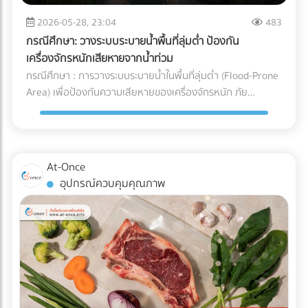
จะวิ่งกลับไปชาร์จแบตเตอรี่เองเมื่อแบตใกล้หมด พื้นที่นี้ต้องมีการ
และการบริหารจัดการ Supply Chain สำหรับองค์กรและโรงงานผู้
ระบายอากาศที่ดีเนื่องจากมีความร้อนสูง และต้องติดตั้งระบบตัด
2026-05-28, 23:04
483
ผลิต การทำความเข้าใจระบบ Cold Chain Logistics และการ
ไฟฉุกเฉิน ตรวจสอบระบบเซนเซอร์กันชน (Safety Laser
เลือกพาร์ทเนอร์ผู้นำเข้าที่มีมาตรฐานการควบคุมอุณหภูมิที่
กรณีศึกษา: วางระบบระบายน้ำพื้นที่ลุ่มต่ำ ป้องกัน
Scanner): ก่อนปล่อยรถวิ่งจริง ต้องทดสอบระบบตรวจจับสิ่ง
รัดกุมและสามารถตรวจสอบย้อนกลับได้ (Traceability) จึงเป็น
เครื่องจักรหนักเสียหายจากน้ำท่วม
กีดขวางของรถ AGV ว่าสามารถเบรกหรือชะลอความเร็วได้ทัน
กลยุทธ์สำคัญที่จะช่วยปกป้องคุณภาพของสินค้า รักษากำไร และ
กรณีศึกษา : การวางระบบระบายน้ำในพื้นที่ลุ่มต่ำ (Flood-Prone
ท่วงทีเมื่อมีพนักงานเดินตัดหน้าตาม มาตรฐานความปลอดภัย
สร้างความไว้วางใจให้กับผู้บริโภคได้อย่างยั่งยืน
Area) เพื่อป้องกันความเสียหายของเครื่องจักรหนัก ภัย
AGV ISO 3691-4 กำลังมองหาผู้เชี่ยวชาญด้านระบบ AGV หรือ
ธรรมชาติและฝนตกหนัก เป็นฝันร้ายของผู้รับเหมาและเจ้าของ
อยากเปลี่ยนคลังสินค้าเป็น Smart Warehouse? ค้นหาและ
โครงการก่อสร้าง โดยเฉพาะเมื่อไซต์งานตั้งอยู่ใน พื้นที่ลุ่มต่ำ
เปรียบเทียบบริษัทรับติดตั้งระบบหุ่นยนต์คลังสินค้า (System
ปัญหาน้ำท่วมไซต์งานไม่เพียงแต่ทำให้โครงการล่าช้า แต่ยังสร้าง
Integrator) ที่ได้มาตรฐานได้แล้ววันนี้ที่ At-Once
ความเสียหายหลักล้านบาทหาก เครื่องจักรหนัก เช่น รถขุดดิน
At-Once
หรือรถตอกเสาเข็ม จมน้ำ นี่คือกรณีศึกษาและบทเรียนการจัดการ
อุปกรณ์ควบคุมคุณภาพ
พื้นที่ก่อสร้าง ว่าด้วย วิธีป้องกันเครื่องจักรเสียหายจากน้ำท่วม
ด้วยการวาง ระบบระบายน้ำ (Drainage System) อย่างมืออาชีพ
ปัญหาและความท้าทายของพื้นที่ลุ่มต่ำ ไซต์งานในพื้นที่ลุ่มต่ำมัก
เผชิญกับสภาพดินเหนียวที่อุ้มน้ำ (ไม่ซึมน้ำ) และมีระดับน้ำใต้ดิน
สูง เมื่อเกิดฝนตกหนัก น้ำจะขังตัวอย่างรวดเร็ว ทำให้ดินทรุดตัว
เครื่องจักรหนักติดหล่ม และเกิด Downtime หรือเวลาที่สูญเปล่า
ของโครงการที่ประเมินค่าไม่ได้ กล่าวคือ ปัญหาน้ำท่วมขังในพื้นที่
ลุ่มต่ำ ไม่ได้สร้างความเสียหายแค่ค่าซ่อมบำรุงเครื่องจักรเท่านั้น