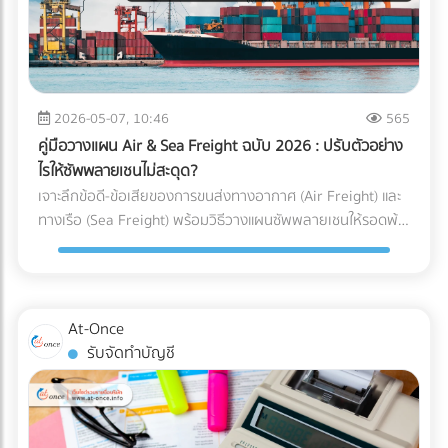
ได้คุ้มค่ากว่า) ความเร็วหรือพื้นที่ สำคัญกว่ากัน? (ตัว U เน้น
เหตุผลที่ธุรกิจยุค 2026 ขาด “สำนักงานบัญชีมืออาชีพ” ไม่ได้
ประหยัดพื้นที่และยืดหยุ่น ส่วนตัว I เน้นความเร็วและลดคอขวด)
การจ้างสำนักงานบัญชีที่ได้มาตรฐาน เป็นได้มากกว่าแค่งาน
กำลังมองหาผู้เชี่ยวชาญด้านคลังสินค้าอยู่หรือเปล่า? การ
ธุรการหรือผู้คีย์ข้อมูล ราคาที่ต้องจ่าย "ไม่ใช่ความสิ้นเปลือง แต่
ออกแบบ Layout ที่ดีเป็นเพียงจุดเริ่มต้น การก่อสร้างโครงสร้าง
คือการลงทุน" ที่ช่วยชี้ชะตาความอยู่รอดขององค์กรด้วย 3
ที่แข็งแรง การติดตั้งชั้นวาง (Racking System) ที่ได้มาตรฐาน
เหตุผลหลัก ดังนี้: 1. เป็นเครื่องดักจับ Red Flags ก่อนถึงมือ AI
2026-05-07, 10:46
565
และการวางระบบคลังสินค้า (WMS) คือฟันเฟืองที่ช่วยให้ธุรกิจ
สรรพากร สำนักงานบัญชีมืออาชีพ (ที่มี CPA หรือ CPD ดูแล) จะ
ของคุณเติบโตอย่างมั่นคง หากคุณกำลังมองหา บริษัทรับเหมา
คู่มือวางแผน Air & Sea Freight ฉบับ 2026 : ปรับตัวอย่าง
ทำหน้าที่เป็น “แนวป้องกันแรก” ตรวจสอบความสอดคล้องของ
ก่อสร้างคลังสินค้า, ผู้ให้บริการออกแบบและติดตั้งระบบชั้นวาง
ไรให้ซัพพลายเชนไม่สะดุด?
ตัวเลข (Reconciliation) เทียบเคียงสัดส่วนรายได้และค่าใช้จ่ายให้
(Racking), หรือผู้ให้บริการ Logistics มืออาชีพ... ไม่ต้องเสีย
เจาะลึกข้อดี-ข้อเสียของการขนส่งทางอากาศ (Air Freight) และ
สมเหตุสมผล และช่วยอุดรอยรั่วของข้อมูลก่อนยื่นต่อกรม
เวลาเสิร์ชหาให้ยุ่งยาก!
ทางเรือ (Sea Freight) พร้อมวิธีวางแผนซัพพลายเชนให้รอดพ้น
สรรพากร 2. เปลี่ยนผ่านการยื่นเอกสารกระดาษ สู่ Digital Tax
ทุกวิกฤต ค้นหาพาร์ทเนอร์โลจิสติกส์ได้ที่ At-Once
อย่างไร้รอยต่อ สำนักงานบัญชียุคใหม่จะมีเครื่องมือและ
ซอฟต์แวร์ (Cloud Accounting) ที่เชื่อมต่อ API เข้ากับระบบของ
รัฐและธนาคารได้โดยตรง ช่วยลด Human Error และทำให้มั่นใจ
ว่าข้อมูลทุกเส้นทางเงินถูกส่งเข้าระบบอย่างถูกต้อง 100% 3.
At-Once
ยกระดับบทบาทสู่ "Virtual CFO" (ที่ปรึกษาทางการเงินส่วนตัว)
รับจัดทำบัญชี
บทบาทของนักบัญชีในปี 2026 ไม่ได้จบแค่การปิดงบ แต่คนเก่งๆ
จะนำ Data มาวิเคราะห์เพื่อวางแผนกลยุทธ์ ไม่ว่าจะเป็นการหา
ช่องทางใช้สิทธิประโยชน์ทางภาษีอย่างถูกต้อง การประเมินผลกระ
ทบจากภาษีคาร์บอน (Carbon Tax) ไปจนถึงการจัดทำงบการเงิน