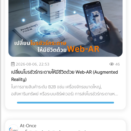
ผสานระบบ Solar Hybrid เข้ากับ ESS กลายเป็นจิ๊กซอว์ชิ้น
สำคัญที่เจ้าของโรงงานกำลังจับตามอง คำถามคือ... การลงทุน
ระบบนี้ "คุ้มทุน" จริงหรือไม่? บทความนี้จะพาคุณไปเจาะลึกทุกมิติ
ครับ "ต้นทุนแฝง" เมื่อเครื่องจักรสะดุด ที่บิลค่าไฟไม่ได้บอกคุณ
ก่อนจะตอบว่าแบตเตอรี่คุ้มไหม เราต้องประเมิน "ความสูญเสีย"
ที่แท้จริงเวลาโรงงานไฟดับกันก่อนครับ ซึ่งมักจะประกอบไปด้วย 3
ประเด็นที่รบกวนใจผู้บริหารหลายคน: วัตถุดิบที่ต้องเททิ้ง
(Wasted Raw Materials): สำหรับโรงงานพลาสติก อาหาร
หรือเคมีภัณฑ์ หากความร้อนตกหรือสายพานหยุดกะทันหัน
2026-08-06, 22:53
46
วัตถุดิบที่ค้างอยู่ในเครื่องจักรจะเสียหายและกลายเป็นของเสีย
เปลี่ยนโบรชัวร์กระดาษให้มีชีวิตด้วย Web-AR (Augmented
(Defect/Scrap) ทันที เวลาในการรีเซ็ตระบบ (Downtime &
Reality)
Restart Time): ไฟดับ 15 นาที ไม่ได้แปลว่ากลับมาผลิตต่อได้ใน
ในการขายสินค้าระดับ B2B (เช่น เครื่องจักรขนาดใหญ่,
นาทีที่ 16 เครื่องจักรขนาดใหญ่ CNC หรือเตาอบ ต้องใช้เวลา
อสังหาริมทรัพย์ หรือระบบเซิร์ฟเวอร์) การส่งโบรชัวร์กระดาษหนา
วอร์มอัปและตั้งค่าพารามิเตอร์ใหม่ ซึ่งอาจกินเวลาเป็นชั่วโมง ค่า
เตอะให้ผู้บริหารอ่าน มักจะจบลงที่ถังขยะ ในยุคที่คู่แข่งต่างนำ
ปรับและความเชื่อมั่น (Penalties & Reputation): การสะดุดของ
เสนอด้วยวิดีโอ 3D คำถามคือ... คุณจะทำอย่างไรให้โบรชัวร์
แผนการผลิตนำไปสู่การส่งมอบสินค้าล่าช้า (Late Delivery) ซึ่ง
กระดาษที่พิมพ์มาแล้ว สามารถปิดการขายลูกค้าองค์กรได้? และ
อาจโดนลูกค้ารายใหญ่ปรับ หรือร้ายแรงที่สุดคือถูกตัดออกจาก
คำตอบในปี 2026 คือการผสานสื่อออฟไลน์เข้ากับโลกดิจิทัลด้วย
At-Once
Supply Chain นวัตกรรมเปลี่ยนเกม: Solar Hybrid +
เทคโนโลยี Web-AR (Web-based Augmented Reality) Web-