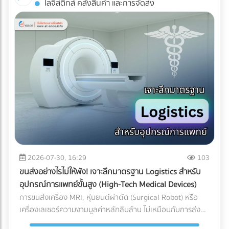
โลจิสติกส์ คลังสินค้า และการจัดส่ง
Industrial ESS ทำงานอย่างไร? ระบบนี้คือการรวมร่างกัน
AR: สัมผัสประสบการณ์ 3D โดยไม่ต้องโหลดแอปฯ ข้อเสียของ
ระหว่าง แผงโซลาร์เซลล์ (ผลิตไฟ) + อินเวอร์เตอร์แบบไฮบริด
การทำ AR ในอดีตคือลูกค้าต้องเสียเวลาดาวน์โหลด
(สลับแหล่งจ่ายไฟ) + แบตเตอรี่อุตสาหกรรม (กักเก็บไฟ) เมื่อมี
แอปพลิเคชัน (App-based AR) ซึ่งสร้างความรำคาญใจ แต่
ระบบ Industrial ESS เข้ามา โรงงานของคุณจะเสมือนมี UPS
Web-AR ทลายข้อจำกัดนั้นทิ้งไป เพียงแค่ลูกค้าใช้กล้องสมาร์ต
(เครื่องสำรองไฟ) ขนาดยักษ์คอยคุ้มกัน โดยระบบจะทำงานแบบไร้
โฟนสแกน QR Code บนโบรชัวร์ โมเดล 3D ของเครื่องจักรของ
รอยต่อ (Seamless Transition) เมื่อไฟจากการไฟฟ้าดับหรือ
คุณก็สามารถลอยขึ้นมาบนโต๊ะประชุมของพวกเขาได้ทันที! ทำไม
กระชาก ระบบจะสลับไปดึงกระแสไฟจากแบตเตอรี่มาจ่ายให้
ธุรกิจ B2B ถึงควรใช้ Web-AR ในสื่อสิ่งพิมพ์? ย่อของใหญ่ ให้มา
เครื่องจักรสำคัญ (Critical Loads) ทันทีในระดับเสี้ยววินาที ทำให้
อยู่บนโต๊ะประชุม: คุณไม่สามารถพกเครื่องจักรหนัก 2 ตันไปเสนอ
สายการผลิตเดินหน้าต่อไปได้โดยที่เครื่องจักรไม่สะดุด ทำไมปี
ขายลูกค้าได้ แต่ Web-AR ช่วยให้ลูกค้าซูมดูรายละเอียด รวมถึง
2026 ถึงเป็น "จังหวะทอง" ในการลงทุนระบบ ESS? หากย้อน
กลไกภายใน และหมุนดูสินค้าได้ 360 องศาผ่านมือถือหรือ Tablet
กลับไปช่วงปี 2021-2022 แบตเตอรี่อุตสาหกรรมยังมีราคาสูงลิ่ว
เปลี่ยนสิ่งพิมพ์ให้วัดผลได้ (Measurable ROI): โบรชัวร์ปกติเรา
จนหลายโรงงานถอดใจ แต่ในยุค 2026 เกมได้เปลี่ยนไปแล้วด้วย
ไม่รู้เลยว่าลูกค้าอ่านหน้าไหน แต่ Web-AR สามารถเก็บ Data ได้
ปัจจัยเหล่านี้: ราคาแบตเตอรี่ LFP ลดลงอย่างมีนัยสำคัญ:
ว่าลูกค้าสแกน QR Code จากพื้นที่ไหน สแกนกี่ครั้ง และใช้เวลาดู
2026-07-30, 16:29
103
เทคโนโลยีแบตเตอรี่ Lithium Iron Phosphate (LiFePO4)
โมเดล 3D นานเท่าไร สร้าง Wow Experience ทันที: ผู้บริหาร
ขนส่งอย่างไรไม่ให้พัง! เจาะลึกมาตรฐาน Logistics สำหรับ
สำหรับอุตสาหกรรม มีการผลิตในสเกลที่ใหญ่ขึ้นมาก ทำให้ราคา
B2B มีเวลาจำกัด การทำให้พวกเขา "ว้าว" ตั้งแต่ 10 วินาทีแรกที่
อุปกรณ์การแพทย์ขั้นสูง (High-Tech Medical Devices)
ต่อกิโลวัตต์-ชั่วโมง (kWh) ถูกลงกว่าอดีตเกือบ 40% แถมยังมี
เห็นสินค้า ช่วยเพิ่มโอกาสในการขอเข้าพบ (Pitching) ได้มหาศาล
การขนส่งเครื่อง MRI, หุ่นยนต์ผ่าตัด (Surgical Robot) หรือ
ความปลอดภัยสูง ไม่ติดไฟง่าย และอายุการใช้งานยาวนานกว่า
การลงทุนทำ Web-AR บนแคตตาล็อกสินค้าเพียงครั้งเดียว
เครื่องเลเซอร์ความงามมูลค่าหลักสิบล้าน ไม่เหมือนกับการส่ง
10,000 ไซเคิล (อ้างอิงจากรายงาน Bloomberg) ระบบ Peak
สามารถนำไปใช้งานซ้ำได้ทั้งในงานอีเวนต์ (Exhibition) และการ
พัสดุทั่วไป เพราะความเสียหายของเครื่องมือแพทย์ขั้นสูงเหล่านี้
Shaving หั่นค่าไฟ TOU แบบอัจฉริยะ: โรงงานส่วนใหญ่ใช้ค่าไฟ