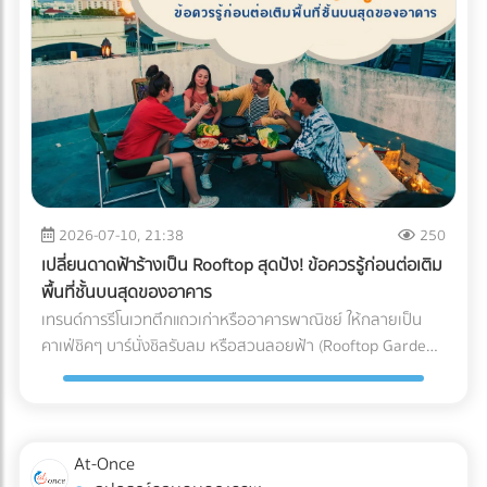
(Blockchain Tracing) ได้อย่างแม่นยำ อย่ารอให้จดหมาย
"กระดาษ" และ "หมึกพิมพ์" กระดาษ FSC (Forest Stewardship
ประเมินภาษีย้อนหลังส่งมาถึงบริษัท! การป้องกันที่ดีที่สุดคือการ
Council): คือกระดาษที่ได้รับการรับรองว่ามาจากป่าปลูกเชิง
วางโครงสร้างระบบบัญชีที่โปร่งใสและถูกต้องตามกฎหมาย หาก
พาณิชย์ที่มีการจัดการอย่างยั่งยืน ไม่ตัดไม้ทำลายป่า การใช้
คุณต้องการเปลี่ยนผู้ทำบัญชี หรือกำลังมองหาสำนักงานบัญชีที่
สัญลักษณ์ FSC บนบรรจุภัณฑ์คือใบผ่านทางชั้นดีที่ช่วยให้สินค้า
เชี่ยวชาญ โดยเฉพาะการวางแผนภาษีองค์กรยุคใหม่... เข้ามา
ของคุณส่งออกไปยังยุโรปและอเมริกาได้โดยไม่ถูกตั้งคำถาม หมึก
เลือกเปรียบเทียบผู้เชี่ยวชาญตัวจริงได้ที่ At-once เพื่อหมดห่วง
ถั่วเหลือง (Soy Ink): หมึกพิมพ์แบบดั้งเดิม (Petroleum-based)
เรื่องภาษี แล้วโฟกัสกับการเติบโตของธุรกิจได้อย่างเต็มที่!
มีสาร VOCs (Volatile Organic Compounds) สูง ซึ่งเป็นก๊าซ
เรือนกระจกและเป็นอุปสรรคต่อกระบวนการรีไซเคิลกระดาษ ใน
ขณะที่ Soy Ink ทำจากน้ำมันพืช ย่อยสลายได้ทางชีวภาพ และ
2026-07-10, 21:38
250
ทำให้กระดาษถูกนำไปรีไซเคิลใหม่ได้ง่ายขึ้นมาก Key Insight: การ
เปลี่ยนดาดฟ้าร้างเป็น Rooftop สุดปัง! ข้อควรรู้ก่อนต่อเติม
เปลี่ยนมาใช้ Soy Ink ไม่ได้ทำให้สีสันของบรรจุภัณฑ์ดรอปลง ใน
พื้นที่ชั้นบนสุดของอาคาร
ทางกลับกัน เม็ดสีในน้ำมันถั่วเหลืองยังช่วยให้งานพิมพ์มีความ
เทรนด์การรีโนเวทตึกแถวเก่าหรืออาคารพาณิชย์ ให้กลายเป็น
สดใสและคมชัดมากกว่าหมึกปิโตรเลียมในบางเฉดสีอีกด้วย ข้อ
คาเฟ่ชิคๆ บาร์นั่งชิลรับลม หรือสวนลอยฟ้า (Rooftop Garden)
แตกต่างระหว่าง หมึกดั้งเดิม Vs. Soy Ink ยกระดับบรรจุภัณฑ์
กำลังได้รับความนิยมอย่างมากในยุคปัจจุบัน พื้นที่ดาดฟ้าที่เคย
ของคุณ เพื่อพิชิตใจลูกค้ารายใหญ่ อย่าปล่อยให้บรรจุภัณฑ์แบบ
ถูกปล่อยทิ้งร้างให้ฝุ่นเกาะ สามารถพลิกโฉมเป็นจุดขายหลัก
เดิมๆ กลายเป็นต้นทุนภาษีคาร์บอนที่บานปลาย หากคุณกำลัง
(Highlight) ที่ดึงดูดลูกค้าและสร้างมูลค่าเพิ่มให้กับธุรกิจได้อย่าง
มองหาโรงพิมพ์ที่ได้มาตรฐาน FSC และเชี่ยวชาญการใช้หมึก Soy
มหาศาล แต่การเสกพื้นที่เปิดโล่งให้กลายเป็น Rooftop สุดปังนั้น
At-Once
Ink ระดับอุตสาหกรรม เข้ามาค้นหาและเปรียบเทียบพาร์ทเนอร์โรง
ไม่ได้มีแค่เรื่องของการเลือกเฟอร์นิเจอร์สวยๆ หรือจัดแสงไฟให้