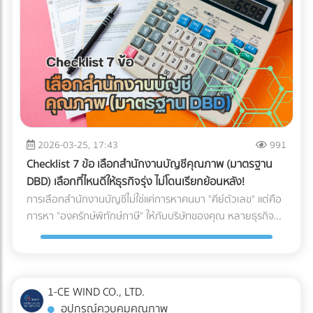
ให้พร้อมสำหรับการสเกลธุรกิจ บทสรุป: AI ไม่ได้ถูกสร้างมาเพื่อ
จับผิดคนทำถูก แต่สร้างมาเพื่อหา "ความย้อนแย้งของ Data"
ดังนั้น ตราบใดที่งบการเงินและเอกสารทางภาษีของคุณ
สอดคล้องกับความเป็นจริง AI ของสรรพากรก็ไม่ใช่เรื่องที่น่า
กลัวแต่อย่างใด ไม่แพ้คู่แข่ง ไม่พลาดเรื่องภาษี!
2026-03-25, 17:43
991
Checklist 7 ข้อ เลือกสำนักงานบัญชีคุณภาพ (มาตรฐาน
DBD) เลือกที่ไหนดีให้ธุรกิจรุ่ง ไม่โดนเรียกย้อนหลัง!
การเลือกสำนักงานบัญชีไม่ใช่แค่การหาคนมา "คีย์ตัวเลข" แต่คือ
การหา "องครักษ์พิทักษ์ภาษี" ให้กับบริษัทของคุณ หลายธุรกิจ
ต้องปิดตัวลงหรือเสียกำไรมหาศาลเพียงเพราะการจัดการบัญชีที่
ผิดพลาด วันนี้เราจะพาไปเจาะลึก 7 Checklist สำคัญในการเฟ้น
หา สำนักงานบัญชีคุณภาพ ตามเกณฑ์ของกรมพัฒนาธุรกิจการ
ค้า (DBD) เพื่อตอบคำถามที่ว่า "เลือกสำนักงานบัญชีที่ไหนดี" ให้
1-CE WIND CO., LTD.
คุ้มค่าและปลอดภัยที่สุด
อุปกรณ์ควบคุมคุณภาพ