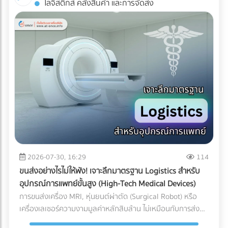
โลจิสติกส์ คลังสินค้า และการจัดส่ง
Industrial ESS ทำงานอย่างไร? ระบบนี้คือการรวมร่างกัน
AR: สัมผัสประสบการณ์ 3D โดยไม่ต้องโหลดแอปฯ ข้อเสียของ
ระหว่าง แผงโซลาร์เซลล์ (ผลิตไฟ) + อินเวอร์เตอร์แบบไฮบริด
การทำ AR ในอดีตคือลูกค้าต้องเสียเวลาดาวน์โหลด
(สลับแหล่งจ่ายไฟ) + แบตเตอรี่อุตสาหกรรม (กักเก็บไฟ) เมื่อมี
แอปพลิเคชัน (App-based AR) ซึ่งสร้างความรำคาญใจ แต่
ระบบ Industrial ESS เข้ามา โรงงานของคุณจะเสมือนมี UPS
Web-AR ทลายข้อจำกัดนั้นทิ้งไป เพียงแค่ลูกค้าใช้กล้องสมาร์ต
(เครื่องสำรองไฟ) ขนาดยักษ์คอยคุ้มกัน โดยระบบจะทำงานแบบไร้
โฟนสแกน QR Code บนโบรชัวร์ โมเดล 3D ของเครื่องจักรของ
รอยต่อ (Seamless Transition) เมื่อไฟจากการไฟฟ้าดับหรือ
คุณก็สามารถลอยขึ้นมาบนโต๊ะประชุมของพวกเขาได้ทันที! ทำไม
กระชาก ระบบจะสลับไปดึงกระแสไฟจากแบตเตอรี่มาจ่ายให้
ธุรกิจ B2B ถึงควรใช้ Web-AR ในสื่อสิ่งพิมพ์? ย่อของใหญ่ ให้มา
เครื่องจักรสำคัญ (Critical Loads) ทันทีในระดับเสี้ยววินาที ทำให้
อยู่บนโต๊ะประชุม: คุณไม่สามารถพกเครื่องจักรหนัก 2 ตันไปเสนอ
สายการผลิตเดินหน้าต่อไปได้โดยที่เครื่องจักรไม่สะดุด ทำไมปี
ขายลูกค้าได้ แต่ Web-AR ช่วยให้ลูกค้าซูมดูรายละเอียด รวมถึง
2026 ถึงเป็น "จังหวะทอง" ในการลงทุนระบบ ESS? หากย้อน
กลไกภายใน และหมุนดูสินค้าได้ 360 องศาผ่านมือถือหรือ Tablet
กลับไปช่วงปี 2021-2022 แบตเตอรี่อุตสาหกรรมยังมีราคาสูงลิ่ว
เปลี่ยนสิ่งพิมพ์ให้วัดผลได้ (Measurable ROI): โบรชัวร์ปกติเรา
จนหลายโรงงานถอดใจ แต่ในยุค 2026 เกมได้เปลี่ยนไปแล้วด้วย
ไม่รู้เลยว่าลูกค้าอ่านหน้าไหน แต่ Web-AR สามารถเก็บ Data ได้
ปัจจัยเหล่านี้: ราคาแบตเตอรี่ LFP ลดลงอย่างมีนัยสำคัญ:
ว่าลูกค้าสแกน QR Code จากพื้นที่ไหน สแกนกี่ครั้ง และใช้เวลาดู
2026-07-30, 16:29
114
เทคโนโลยีแบตเตอรี่ Lithium Iron Phosphate (LiFePO4)
โมเดล 3D นานเท่าไร สร้าง Wow Experience ทันที: ผู้บริหาร
ขนส่งอย่างไรไม่ให้พัง! เจาะลึกมาตรฐาน Logistics สำหรับ
สำหรับอุตสาหกรรม มีการผลิตในสเกลที่ใหญ่ขึ้นมาก ทำให้ราคา
B2B มีเวลาจำกัด การทำให้พวกเขา "ว้าว" ตั้งแต่ 10 วินาทีแรกที่
อุปกรณ์การแพทย์ขั้นสูง (High-Tech Medical Devices)
ต่อกิโลวัตต์-ชั่วโมง (kWh) ถูกลงกว่าอดีตเกือบ 40% แถมยังมี
เห็นสินค้า ช่วยเพิ่มโอกาสในการขอเข้าพบ (Pitching) ได้มหาศาล
การขนส่งเครื่อง MRI, หุ่นยนต์ผ่าตัด (Surgical Robot) หรือ
ความปลอดภัยสูง ไม่ติดไฟง่าย และอายุการใช้งานยาวนานกว่า
การลงทุนทำ Web-AR บนแคตตาล็อกสินค้าเพียงครั้งเดียว
เครื่องเลเซอร์ความงามมูลค่าหลักสิบล้าน ไม่เหมือนกับการส่ง
10,000 ไซเคิล (อ้างอิงจากรายงาน Bloomberg) ระบบ Peak
สามารถนำไปใช้งานซ้ำได้ทั้งในงานอีเวนต์ (Exhibition) และการ
พัสดุทั่วไป เพราะความเสียหายของเครื่องมือแพทย์ขั้นสูงเหล่านี้
Shaving หั่นค่าไฟ TOU แบบอัจฉริยะ: โรงงานส่วนใหญ่ใช้ค่าไฟ