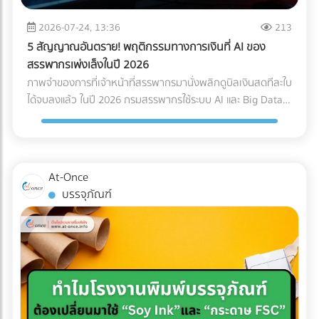
Logistics ของคุณควรมีใบรับรองมาตรฐาน เช่น ISO 13485
Page เฉพาะกิจ (Dedicated Landing Page) อย่าส่งลูกค้ากลุ่ม
(ระบบบริหารคุณภาพสำหรับเครื่องมือแพทย์) หรือ GDP (Good
นี้ไปที่หน้า Home ของเว็บไซต์โรงแรมทั่วไป ให้สร้างหน้า Landing
2026-07-24, 13:36
213
Distribution Practice) เพื่อการันตีความมืออาชีพ ระบบติดตาม
Page แยกออกมาต่างหากเพื่อขายแพ็กเกจ Long-stay โดย
5 สัญญาณอันตราย! พฤติกรรมทางการเงินที่ AI ของ
แบบ Real-Time (IoT Tracking): ในยุคนี้ การเช็กแค่ว่า "ของถึง
เฉพาะ หน้านี้ต้องโชว์ภาพห้องทำงานที่สว่าง มีปลั๊กไฟเพียงพอ
สรรพากรเพ่งเล็งในปี 2026
ไหนแล้ว" ไม่พออีกต่อไป ต้องมีเซนเซอร์ IoT ติดไว้กับกล่องสินค้า
และระบุความเร็วอินเทอร์เน็ตอย่างชัดเจน พร้อมปุ่ม Call-to-
ภาพจำของการที่เจ้าหน้าที่สรรพากรมานั่งพลิกดูบิลเงินสดทีละใบ
เพื่อวัดค่า G-Force (แรงกระแทก), อุณหภูมิ และความเอียง (Tilt)
Action ที่กระตุ้นให้เกิดการจองตรง (Direct Booking) ทันที 2.
ได้จบลงแล้ว ในปี 2026 กรมสรรพากรใช้ระบบ AI และ Big Data
ตลอดการเดินทาง ซึ่งข้อมูลเหล่านี้สามารถใช้เป็นหลักฐานยืนยัน
จัดแพ็กเกจ "Ready to Work" เพื่ออัปราคา (Upselling) แทนที่
ในการเชื่อมโยงข้อมูลทางการเงินของธุรกิจแบบเรียลไทม์ (Real-
ความสมบูรณ์ของสินค้าเมื่อส่งมอบได้ สรุปความคุ้มค่า (ROI):
จะลดราคาห้องพักเพื่อแข่งกับอพาร์ตเมนต์ ให้คุณเพิ่มมูลค่า
time Cross-checking) การแต่งบัญชี หรือหลบเลี่ยงภาษีด้วยวิธี
ทำไมถึงควรลงทุนใน Specialized Logistics? ผู้บริหารหลาย
(Value-added) เข้าไปในห้องพัก เช่น เพิ่มหน้าจอ Monitor 27
เดิมๆ กลายเป็นความเสี่ยงระดับวิกฤตที่อาจทำให้บริษัทโดนภาษี
ท่านอาจกังวลเรื่องต้นทุน เพราะการจ้าง Premium Freight
นิ้ว และเก้าอี้เพื่อสุขภาพ (Ergonomic Chair) การลงทุนซื้อ
ย้อนหลังจนล้มละลายได้ หากธุรกิจของคุณยังมีพฤติกรรม
ย่อมมีราคาสูงกว่าขนส่งทั่วไปประมาณ 20-30% แต่ในมุมมอง
At-Once
อุปกรณ์เหล่านี้เพียงหลักพัน สามารถนำมาตั้งเป็นแพ็กเกจ "Pro
ทางการเงินแบบนี้อยู่ นี่คือ 5 สัญญาณอันตรายที่ AI ของ
ของการบริหารความเสี่ยง (Risk Management) การลงทุนตรง
บรรจุภัณฑ์
Nomad" ที่ชาร์จราคาเพิ่มได้เดือนละหลายพันบาท แถมยังเป็น
สรรพากรจะจัดว่าบริษัทคุณเป็น "กลุ่มเสี่ยงสูง (High Risk)"
นี้ "คุ้มค่ามหาศาล" เมื่อเทียบกับสิ่งที่คุณต้องเสียหากเกิดข้อผิด
สเปกที่ดึงดูดใจชาว Remote Worker ขั้นสุด 3. ยิงโฆษณาแบบ
ทันที: 1. ข้อมูล e-Tax ไม่ตรงกับ Statement ธนาคาร AI
พลาด เช่น ค่าซ่อมแซมอะไหล่หลักแสน, ค่าเสียโอกาสจากการ
เจาะจงเป้าหมาย (Precision Targeting Ads) เลิกหว่านโฆษณา
สามารถดึงข้อมูลความเคลื่อนไหวของบัญชีธนาคาร (ที่เข้าเกณฑ์
เลื่อนวันเปิดคลินิก, ค่าปรับจากโรงพยาบาล หรือแม้แต่การถูก
กว้างๆ แล้วหันมาใช้กลยุทธ์ยิงแอด (Digital Ads) เจาะกลุ่มคน
รายงาน) มาจับคู่กับรายได้ที่คุณสำแดงผ่านระบบ e-Tax Invoice
บริษัทประกันปฏิเสธความคุ้มครองเพราะใช้ระบบขนส่งที่ไม่ได้
ต่างชาติที่ทำงานออนไลน์ เช่น ค้นหาผู้ที่สนใจ "Work from
และ e-Withholding Tax หากมีเงินโอนเข้าบัญชีบริษัทจำนวนมาก
มาตรฐาน การเลือกใช้บริการขนส่งเฉพาะทางจึงเปรียบเสมือน
Thailand", "Digital Nomad Visa Thailand" หรือทำ
แต่ยอดขายที่แจ้งเสียภาษีกลับต่ำเตี้ยเรี่ยดิน ระบบจะตีธงแดงทันที
การซื้อ "ความสบายใจ" และ "ความมั่นคง" ให้กับธุรกิจของคุณ
Retargeting ไปยังกลุ่มที่เคยเข้ามาดูเว็บไซต์ของคุณแต่ยังไม่
2. ขาดทุนสะสมติดต่อกัน... แต่เจ้าของรวยขึ้น บริษัทแจ้งงบการ
ครับ ???? อุปกรณ์การแพทย์ของคุณมีมูลค่าสูงเกินกว่าจะฝากไว้
ตัดสินใจจอง อย่าปล่อยให้โอกาสหลุดลอยไป... ให้ At-once ช่วย