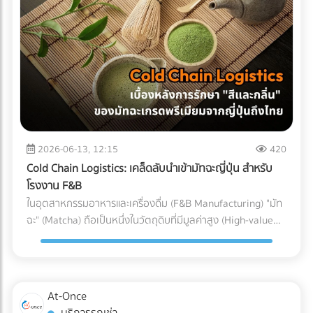
(Particulate Matter Control) ในกรณีของอุปกรณ์ที่ต้องสัมผัส
Parts) ที่ต้องทนต่อแรงดันและอุณหภูมิที่เปลี่ยนแปลงตลอดเวลา
ถูกบรรจุลงตู้คอนเทนเนอร์ สำหรับธุรกิจ SME หรือองค์กรที่
กับกระแสเลือดโดยตรง เช่น สายสวนหลอดเลือด (Catheters)
หากเลือกใช้ชิ้นส่วนที่ไม่ได้มาตรฐาน นี่คือสิ่งที่อาจต้องจ่ายคืนใน
ต้องการเติบโตในตลาดโลกอย่างยั่งยืน การยอมจ่ายค่าบริการที่
หรือถุงเก็บเลือด ฝุ่นผงเพียงเล็กน้อยที่ปะปนเข้าไปอาจทำให้เกิด
ภายหลัง: 1. ต้นทุนจากของเสียและเวลาสูญเปล่าในไลน์ผลิต
สมเหตุสมผลให้กับผู้เชี่ยวชาญ ย่อมเป็นทางเลือกที่ปลอดภัยและ
ภาวะลิ่มเลือดอุดตัน หรือการอักเสบขั้นรุนแรงในร่างกายผู้ป่วยได้
(False Reject & Downtime) อะไหล่ที่ราคาถูกมักจะแลกมากับ
คุ้มค่ากว่าการยอมเสี่ยงเพื่อประหยัดงบเพียงเล็กน้อย แต่ต้องมา
ระบบ Cleanroom จะคอยกรองฝุ่นละออง สะเก็ดผิวหนัง หรือ
การควบคุมคุณภาพ (QC) ที่หละหลวม สมมติว่ามีการนำ Stop
นั่งเสียใจกับค่าปรับและปัญหาสินค้าติดท่าเรือในภายหลังอย่าง
เส้นผมของพนักงาน ไม่ให้หลุดรอดลงไปในไลน์การผลิตอย่าง
Valve ที่ไม่ได้มาตรฐานมาประกอบ เมื่อถึงขั้นตอนทดสอบแรงดัน
แน่นอน
เด็ดขาด 3. การควบคุมอุณหภูมิและความชื้น (Temperature &
แล้วพบว่าวาล์วเกิดการรั่วซึม สิ่งที่ตามมาคือโรงงานต้องหยุด
Humidity) พลาสติกเกรดการแพทย์บางชนิดมีความไวต่อ
สายพานการผลิต เสียเวลาถอดประกอบใหม่ และสูญเสียต้นทุน
ความชื้นและอุณหภูมิ หากสภาพแวดล้อมแกว่งไปมา อาจส่งผล
ค่าแรงของพนักงานไปอย่างเปล่าประโยชน์ (Downtime Cost) 2.
2026-06-13, 12:15
420
ต่อขนาด (Dimension) และความแข็งแรงของชิ้นงาน
ค่าใช้จ่ายในการเคลมสินค้าและชื่อเสียงที่เสียไป (Warranty
Cold Chain Logistics: เคล็ดลับนำเข้ามัทฉะญี่ปุ่น สำหรับ
Cleanroom จะช่วยรักษาสภาพแวดล้อมให้คงที่ ทำให้ชิ้นส่วน
Claims & Reputation) "ความทนทาน" คือหัวใจของเครื่องปรับ
โรงงาน F&B
พลาสติกทุกชิ้นที่ถูกฉีดออกมามีขนาดที่แม่นยำ (Precision) ตาม
อากาศ ชิ้นส่วนอย่าง Accumulator ทำหน้าที่สำคัญในการดักจับ
ในอุตสาหกรรมอาหารและเครื่องดื่ม (F&B Manufacturing) "มัท
ที่วิศวกรออกแบบไว้ การบรรจุภัณฑ์ (Packaging): ขั้นตอนชี้ชะตา
ของเหลวไม่ให้ไหลกลับเข้าไปทำลายคอมเพรสเซอร์ หาก
ฉะ" (Matcha) ถือเป็นหนึ่งในวัตถุดิบที่มีมูลค่าสูง (High-value
ภายใน Cleanroom จุดบอดที่หลายคนมักมองข้ามคือ
Accumulator เกิดสนิมทะลุ หรือดักของเหลวไม่ได้
Ingredient) และได้รับความนิยมอย่างต่อเนื่อง แต่ในขณะเดียวกัน
กระบวนการบรรจุ แม้ชิ้นส่วนพลาสติกจะถูกผลิตออกมาอย่าง
คอมเพรสเซอร์จะพังก่อนหมดอายุการใช้งานทันที ต้นทุนในการ
มัทฉะก็เป็นวัตถุดิบที่ปราบเซียนที่สุดชนิดหนึ่ง เนื่องจากความ
สะอาดหมดจดเพียงใด แต่หากนำมาบรรจุใส่ถุงหรือกล่องใน
ส่งช่างไปซ่อมบำรุงหน้างาน (After-sales Service) และการเสีย
เปราะบางและไวต่อสภาพแวดล้อม สำหรับโรงงานผู้ผลิต การนำ
สภาพแวดล้อมเปิดธรรมดา ชิ้นงานนั้นก็จะเกิดการปนเปื้อนทันที
ชื่อเสียงของแบรนด์ เป็นต้นทุนแฝงที่แพงกว่าส่วนต่างค่าอะไหล่
เข้ามัทฉะเกรดพรีเมียมจากประเทศญี่ปุ่นมายังประเทศไทย ไม่ใช่แค่
ในโรงงานมาตรฐาน การนำชิ้นส่วนพลาสติกออกจากแม่พิมพ์
At-Once
หลายร้อยเท่า 3. ต้นทุนจากการไม่ผ่านมาตรฐานสากล
การขนส่งผงชาใส่ตู้คอนเทนเนอร์แล้วจบไป เพราะหากขาดการ
(Demolding), การประกอบชิ้นส่วน (Assembly), และ การซีล