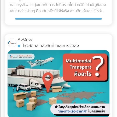
U (U-Shaped Layout) นี่คือรูปแบบที่ได้รับความนิยม "สูงที่สุด"
หลายธุรกิจอาจคุ้นเคยกับการปกปิดรายได้ด้วยวิธี “ทำบัญชีสอง
สดใหม่และคุณภาพของสินค้าตลอดเส้นทาง ✅ สินค้าที่ตอบ
ในวงการโลจิสติกส์ จุดเด่นคือจุดรับสินค้าเข้า (Receiving) และจุด
เล่ม” กล่าวง่ายๆ คือ เล่มหนึ่งมีไว้ใช้จริง ส่วนอีกเล่มเอาไว้โชว์เพื่อ
โจทย์: อาหารทะเล, เนื้อสัตว์สด, ผักผลไม้ส่งออก, ยารักษาโรค,
จ่ายสินค้าออก (Shipping) จะอยู่ฝั่งเดียวกันของอาคาร โดย
เลี่ยงการเสียภาษี แต่ปัจจุบันวิธีนี้ทำได้ยากขึ้นมากในยุคที่กรม
วัคซีน, และเครื่องสำอางบางชนิดที่ไวต่อความร้อน 5. รถหัวลาก
กระแสการทำงานจะไหลเป็นรูปตัว U ตั้งแต่การรับของ เก็บเข้าชั้น
สรรพากรตรวจสอบภาษีด้วย AI และ Big Data ที่ทำงานตลอด
/ รถเทรลเลอร์ (Trailer) รถสำหรับลากจูงที่ไม่มีกระบะบรรทุกใน
วาง หยิบสินค้า และนำไปแพ็กเพื่อจัดส่ง ข้อดี: ใช้พื้นที่ประตูและ
24 ชั่วโมง จากเดิมที่ต้องใช้ “เจ้าหน้าที่” ในการสุ่มตรวจเอกสาร
ตัว แต่ใช้สำหรับลาก "ตู้คอนเทนเนอร์" (Container) หรือหาง
ลานจอดรถร่วมกันได้คุ้มค่าที่สุด พนักงานและรถโฟล์คลิฟต์
แบบ Manual ในวันนี้ เราไม่อาจใช้วิธีเดิมในการหลีกเลี่ยงภาษีได้
พ่วงแบบเรียบ (Flatbed) ทนทานต่อการบรรทุกของที่หนักมาก
At-Once
สามารถโยกย้ายไปช่วยงานทั้งฝั่งรับและฝั่งจ่ายได้ง่าย (Cross-
อีกต่อไป เพราะระบบไม่ได้ดูแค่สิ่งที่คุณยื่น แต่ดู "สิ่งที่คนอื่นยื่น
และยาวเป็นพิเศษ ✅ สินค้าที่ตอบโจทย์: สินค้านำเข้า-ส่งออกที่
โลจิสติกส์ คลังสินค้า และการจัดส่ง
docking ทำได้สะดวก) ข้อควรระวัง: อาจเกิดความแออัดบริเวณ
เกี่ยวกับคุณด้วย" คำถามสำคัญคือ... ธุรกิจของคุณพร้อมรับมือ
บรรจุในตู้คอนเทนเนอร์ (ไปรับ/ส่งที่ท่าเรือหรือท่าอากาศยาน),
ประตูเข้า-ออก หากมีการรับและส่งสินค้าพร้อมกันในปริมาณ
กับการถูกตรวจสอบหรือยัง? ในวันที่ข้อมูลทางการเงินทุกเส้น
ท่อเหล็กขนาดใหญ่, โครงสร้างเหล็กสะพาน, หรือรถยนต์ 3 เช็
มากๆ เหมาะกับใคร?: ธุรกิจ SME, ธุรกิจที่มีพื้นที่อาคารจำกัด,
ทางเชื่อมโยงถึงกัน 3 วิธีเตรียมพร้อมรับมือ ให้ธุรกิจปลอดภัย
กลิสต์ฉบับย่อ: ถามตัวเองก่อนตัดสินใจจ้างรถขนส่งเหมาคัน
คลังสินค้าที่เน้นการกระจายสินค้าทั่วไป (FMCG) 2. รูปแบบตัว I
จาก "ภาษีย้อนหลัง" นี่คือ 3 ตัววิธีปรับตัวสำคัญ ที่เจ้าของธุรกิจ
สินค้าคืออะไร มีน้ำหนักและปริมาตร (คิว) เท่าไหร่? (เพื่อเลือกรถที่
(I-Shaped / Through Layout) รูปแบบนี้คือการเดินทางเป็น
ต้องเริ่มทำตั้งแต่วันนี้ เพื่อสร้างภูมิคุ้มกันให้บริษัทปลอดภัยจาก
รับน้ำหนักได้พอดี ไม่เหลือพื้นที่ว่างให้เสียเงินฟรี) จุดขึ้น-ลง
"เส้นตรง" จุดรับสินค้าจะอยู่หัวอาคาร และจุดจ่ายสินค้าจะอยู่ท้าย
ฝันร้ายเรื่องภาษีย้อนหลัง: 1. บังคับใช้ "บัญชีเล่มเดียว" (Single
สินค้า มีข้อจำกัดไหม? (เช่น ซอยแคบ รถ 6 ล้อเข้าไม่ได้ หรือมี
อาคารฝั่งตรงข้ามกัน สินค้าจะไหลไปในทิศทางเดียวแบบไม่มีการ
Account) อย่างเคร่งครัด หมดยุคของการทำ "บัญชีเล่มหนึ่งยื่น
เครื่องโฟล์คลิฟต์สำหรับโหลดของหรือไม่) ต้องการบริการเสริม
ย้อนกลับ ข้อดี: ลดความสับสนและการวิ่งสวนทางกันได้อย่าง
สรรพากร บัญชีเล่มสองเก็บไว้ดูเอง" แล้ว เพราะข้อมูลเงินสดที่
อะไรบ้าง? (เช่น ต้องการพนักงานยกของด้วย หรือต้องการ
เด็ดขาด กระบวนการทำงานไหลลื่นมาก (Straight-line flow) ลด
เข้าบัญชีธนาคาร ข้อมูลค่าน้ำค่าไฟ หรือข้อมูลการนำเข้าสินค้า
ประกันภัยสินค้ามูลค่าสูงครอบคลุมเพิ่มเติม) สรุป การเลือก
อุบัติเหตุบริเวณคอขวด ข้อควรระวัง: ต้องใช้อาคารที่มีความยาว
ถูกเชื่อมโยงถึงกันหมด การจงใจทำรายได้ให้ต่ำกว่าความเป็นจริง
ประเภทรถขนส่งให้ตรงกับงาน ไม่เพียงแต่ช่วยปกป้องสินค้าให้ถึง
มาก และต้องใช้พื้นที่ภายนอก (ลานจอดรถ) ทั้ง 2 ฝั่งของอาคาร
จะทำให้ตัวเลขในงบการเงินขัดแย้งกันเองจนกลายเป็นเป้าหมาย
มือลูกค้าอย่างปลอดภัย แต่ยังเป็นกลยุทธ์สำคัญที่ช่วยให้ฝ่ายจัด
ทำให้สิ้นเปลืองพื้นที่โดยรอบ เหมาะกับใคร?: โรงงานอุตสาหกรรม