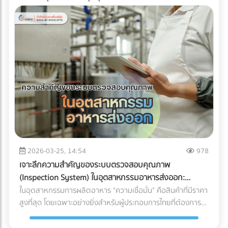
2026-03-25, 14:54
978
เจาะลึกความสำคัญของระบบตรวจสอบคุณภาพ
(Inspection System) ในอุตสาหกรรมอาหารส่งออก:
ปราการด่านสุดท้ายสู่ตลาดโลก
ในอุตสาหกรรมการผลิตอาหาร "ความเชื่อมั่น" คือสินค้าที่มีราคา
สูงที่สุด โดยเฉพาะอย่างยิ่งสำหรับผู้ประกอบการไทยที่ต้องการ
ส่งออกสินค้าไปยังตลาดต่างประเทศที่มีมาตรฐานเข้มงวดอย่าง
สหภาพยุโรป (EU), สหรัฐอเมริกา หรือญี่ปุ่น การมีรสชาติที่ดีอาจ