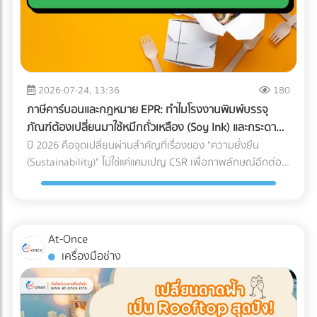
เงินว่า "ขาดทุน" หรือ "กำไรน้อยมาก" ต่อเนื่อง 3-5 ปี แต่
กับใครก็ได้ การหาบริษัท Logistics (3PL) ที่มีรถขนส่งแบบ Air-
คุณหาทีมที่ใช่! การปรับเปลี่ยนโครงสร้างราคา สร้าง Landing
กรรมการบริษัทกลับมีการซื้อทรัพย์สินขนาดใหญ่ เช่น รถสปอร์ต
Ride Suspension พร้อมทีมงานที่ผ่านการอบรมมาตรฐาน
Page ที่มี Conversion Rate สูง และการยิงโฆษณาเจาะตลาด
อสังหาริมทรัพย์ หรือมีการโอนเงินออกไปยังบัญชีส่วนตัวบ่อย
White Glove Service ไม่ใช่เรื่องง่ายและต้องใช้เวลาในการตรวจ
ต่างชาติ ต้องอาศัยความเชี่ยวชาญเฉพาะทาง หากทีม In-house
ครั้ง AI จะประเมินว่านี่คือการโยกเงินบริษัท (Siphoning) หรือการ
สอบประวัติอย่างละเอียด ลดความเสี่ยงและประหยัดเวลาของฝ่าย
ของโรงแรมคุณมีงานล้นมืออยู่แล้ว การใช้บริการ Outsource คือ
ปกปิดรายได้ 3. สินค้าคงเหลือ (Inventory) ในงบ ไม่สอดคล้อง
จัดซื้อ ด้วยการค้นหาและเปรียบเทียบบริษัทขนส่งเฉพาะทาง
ทางออกที่รวดเร็วและคุ้มค่าที่สุด อย่าปล่อยให้ห้องพักต้องว่าง
กับความเป็นจริง นี่คือจุดตายของธุรกิจซื้อมาขายไป หากยอด
2026-07-24, 13:36
180
สำหรับเครื่องมือแพทย์ (Healthcare Logistics) ที่ได้มาตรฐาน
เปล่าในช่วง Low Season! ยกระดับการตลาดโรงแรมของคุณวัน
ขายของคุณน้อย แต่การสั่งซื้อวัตถุดิบหรือนำเข้าสินค้ามีปริมาณ
สากล ได้ฟรีที่ At-once แพลตฟอร์มรวบรวมธุรกิจ B2B ชั้นนำ
ภาษีคาร์บอนและกฎหมาย EPR: ทำไมโรงงานพิมพ์บรรจุ
นี้ เข้ามาค้นหาพาร์ทเนอร์ที่เชี่ยวชาญบน At-once แพลตฟอร์ม
มหาศาลจน "สต็อกบวม" ผิดปกติ สรรพากรจะตั้งข้อสงสัยว่า
ของประเทศไทย
ภัณฑ์ต้องเปลี่ยนมาใช้หมึกถั่วเหลือง (Soy Ink) และกระดาษ
รวบรวมบริษัท B2B ชั้นนำของไทย เรามีตัวเลือกให้คุณครบจบใน
คุณแอบขายสินค้าแบบไม่มีใบกำกับภาษี (ขายของเถื่อน/ขายตัด
FSC
ปี 2026 คือจุดเปลี่ยนผ่านสำคัญที่เรื่องของ "ความยั่งยืน
ที่เดียว: Digital Marketing Agency: ผู้เชี่ยวชาญด้านการวาง
ราคา) 4. ค่าใช้จ่ายเบ็ดเตล็ดและค่ารับรองพุ่งสูงปรี๊ด การยัด
(Sustainability)" ไม่ใช่แค่แคมเปญ CSR เพื่อภาพลักษณ์อีกต่อ
กลยุทธ์และยิงแอดเจาะตลาดต่างชาติ Web Developer / UX-UI
"รายจ่ายส่วนตัว" เข้ามาเป็น "ค่าใช้จ่ายบริษัท" เป็นเรื่องที่ AI จับ
ไป แต่กลายเป็น "กำแพงภาษี" และ "ข้อกีดกันทางการค้า" ที่ส่ง
Designer: ทีมสร้าง Landing Page และระบบ Direct Booking
ทางได้ง่ายมาก หากหมวดหมู่ค่ารับรอง ค่าเดินทาง หรือค่าใช้จ่าย
ผลกระทบต่อต้นทุนของธุรกิจ B2B โดยตรง โดยเฉพาะกฎหมาย
ที่ลื่นไหล SEO Specialist: ช่วยให้เว็บไซต์โรงแรมของคุณติดหน้า
เบ็ดเตล็ด มีสัดส่วนที่สูงผิดปกติเมื่อเทียบกับรายได้รวมของ
EPR (Extended Producer Responsibility) ที่บีบให้เจ้าของ
แรก Google เมื่อ Nomad ค้นหาที่พัก พร้อมเปลี่ยนยอดวิวให้
บริษัท (Benchmarking) เตรียมตัวรับจดหมายเชิญพบเจ้าหน้าที่
แบรนด์ต้องรับผิดชอบต่อซากบรรจุภัณฑ์ของตนเอง หากโรงงาน
เป็นยอดจองหรือยัง? เข้ามาเปรียบเทียบผลงานและติดต่อเอเจน
At-Once
ได้เลย 5. ทำธุรกรรมคริปโตฯ หรือ Digital Assets โดยไม่ลง
ของคุณผลิตบรรจุภัณฑ์ที่รีไซเคิลยาก หรือปล่อยคาร์บอนสูง
ซี่ระดับมืออาชีพได้ฟรีทันทีที่ At-once ให้เราเป็นสะพานเชื่อมธุรกิจ
เครื่องมือช่าง
บัญชี การรับชำระค่าสินค้าจากคู่ค้าต่างประเทศด้วย
ลูกค้ารายใหญ่ระดับโลกจะตัดคุณออกจาก Supply Chain ทันที
คุณสู่ความสำเร็จ!
Cryptocurrency แล้วไม่แปลงค่าเงินมาบันทึกเป็นรายได้ หรือโอน
นี่คือเหตุผลว่าทำไมการเปลี่ยนมาใช้วัสดุรักษ์โลกจึงเป็นทางรอด
เข้ากระเป๋าส่วนตัว ถือเป็นการหลบเลี่ยงภาษีที่ปัจจุบันสรรพากร
เดียว ทำไมต้องเป็นกระดาษ FSC และ หมึกถั่วเหลือง (Soy Ink)?
ร่วมมือกับกระดานเทรด (Exchange) เพื่อตรวจสอบร่องรอย
เมื่อพูดถึงการพิมพ์บรรจุภัณฑ์ องค์ประกอบหลักที่ถูกเพ่งเล็งคือ