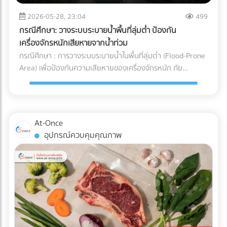
จะวิ่งกลับไปชาร์จแบตเตอรี่เองเมื่อแบตใกล้หมด พื้นที่นี้ต้องมีการ
และการบริหารจัดการ Supply Chain สำหรับองค์กรและโรงงานผู้
ระบายอากาศที่ดีเนื่องจากมีความร้อนสูง และต้องติดตั้งระบบตัด
2026-05-28, 23:04
499
ผลิต การทำความเข้าใจระบบ Cold Chain Logistics และการ
ไฟฉุกเฉิน ตรวจสอบระบบเซนเซอร์กันชน (Safety Laser
เลือกพาร์ทเนอร์ผู้นำเข้าที่มีมาตรฐานการควบคุมอุณหภูมิที่
กรณีศึกษา: วางระบบระบายน้ำพื้นที่ลุ่มต่ำ ป้องกัน
Scanner): ก่อนปล่อยรถวิ่งจริง ต้องทดสอบระบบตรวจจับสิ่ง
รัดกุมและสามารถตรวจสอบย้อนกลับได้ (Traceability) จึงเป็น
เครื่องจักรหนักเสียหายจากน้ำท่วม
กีดขวางของรถ AGV ว่าสามารถเบรกหรือชะลอความเร็วได้ทัน
กลยุทธ์สำคัญที่จะช่วยปกป้องคุณภาพของสินค้า รักษากำไร และ
กรณีศึกษา : การวางระบบระบายน้ำในพื้นที่ลุ่มต่ำ (Flood-Prone
ท่วงทีเมื่อมีพนักงานเดินตัดหน้าตาม มาตรฐานความปลอดภัย
สร้างความไว้วางใจให้กับผู้บริโภคได้อย่างยั่งยืน
Area) เพื่อป้องกันความเสียหายของเครื่องจักรหนัก ภัย
AGV ISO 3691-4 กำลังมองหาผู้เชี่ยวชาญด้านระบบ AGV หรือ
ธรรมชาติและฝนตกหนัก เป็นฝันร้ายของผู้รับเหมาและเจ้าของ
อยากเปลี่ยนคลังสินค้าเป็น Smart Warehouse? ค้นหาและ
โครงการก่อสร้าง โดยเฉพาะเมื่อไซต์งานตั้งอยู่ใน พื้นที่ลุ่มต่ำ
เปรียบเทียบบริษัทรับติดตั้งระบบหุ่นยนต์คลังสินค้า (System
ปัญหาน้ำท่วมไซต์งานไม่เพียงแต่ทำให้โครงการล่าช้า แต่ยังสร้าง
Integrator) ที่ได้มาตรฐานได้แล้ววันนี้ที่ At-Once
ความเสียหายหลักล้านบาทหาก เครื่องจักรหนัก เช่น รถขุดดิน
At-Once
หรือรถตอกเสาเข็ม จมน้ำ นี่คือกรณีศึกษาและบทเรียนการจัดการ
อุปกรณ์ควบคุมคุณภาพ
พื้นที่ก่อสร้าง ว่าด้วย วิธีป้องกันเครื่องจักรเสียหายจากน้ำท่วม
ด้วยการวาง ระบบระบายน้ำ (Drainage System) อย่างมืออาชีพ
ปัญหาและความท้าทายของพื้นที่ลุ่มต่ำ ไซต์งานในพื้นที่ลุ่มต่ำมัก
เผชิญกับสภาพดินเหนียวที่อุ้มน้ำ (ไม่ซึมน้ำ) และมีระดับน้ำใต้ดิน
สูง เมื่อเกิดฝนตกหนัก น้ำจะขังตัวอย่างรวดเร็ว ทำให้ดินทรุดตัว
เครื่องจักรหนักติดหล่ม และเกิด Downtime หรือเวลาที่สูญเปล่า
ของโครงการที่ประเมินค่าไม่ได้ กล่าวคือ ปัญหาน้ำท่วมขังในพื้นที่
ลุ่มต่ำ ไม่ได้สร้างความเสียหายแค่ค่าซ่อมบำรุงเครื่องจักรเท่านั้น