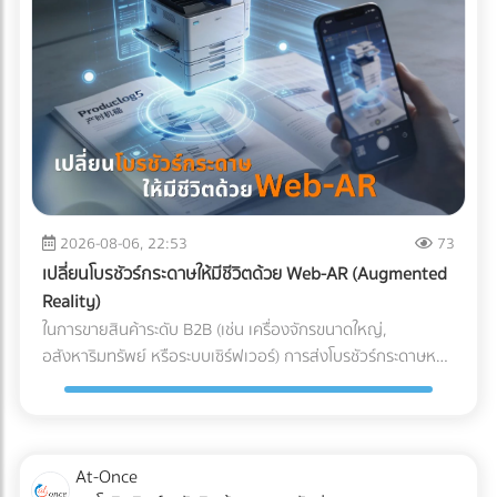
ผสานระบบ Solar Hybrid เข้ากับ ESS กลายเป็นจิ๊กซอว์ชิ้น
สำคัญที่เจ้าของโรงงานกำลังจับตามอง คำถามคือ... การลงทุน
ระบบนี้ "คุ้มทุน" จริงหรือไม่? บทความนี้จะพาคุณไปเจาะลึกทุกมิติ
ครับ "ต้นทุนแฝง" เมื่อเครื่องจักรสะดุด ที่บิลค่าไฟไม่ได้บอกคุณ
ก่อนจะตอบว่าแบตเตอรี่คุ้มไหม เราต้องประเมิน "ความสูญเสีย"
ที่แท้จริงเวลาโรงงานไฟดับกันก่อนครับ ซึ่งมักจะประกอบไปด้วย 3
ประเด็นที่รบกวนใจผู้บริหารหลายคน: วัตถุดิบที่ต้องเททิ้ง
(Wasted Raw Materials): สำหรับโรงงานพลาสติก อาหาร
หรือเคมีภัณฑ์ หากความร้อนตกหรือสายพานหยุดกะทันหัน
2026-08-06, 22:53
73
วัตถุดิบที่ค้างอยู่ในเครื่องจักรจะเสียหายและกลายเป็นของเสีย
เปลี่ยนโบรชัวร์กระดาษให้มีชีวิตด้วย Web-AR (Augmented
(Defect/Scrap) ทันที เวลาในการรีเซ็ตระบบ (Downtime &
Reality)
Restart Time): ไฟดับ 15 นาที ไม่ได้แปลว่ากลับมาผลิตต่อได้ใน
ในการขายสินค้าระดับ B2B (เช่น เครื่องจักรขนาดใหญ่,
นาทีที่ 16 เครื่องจักรขนาดใหญ่ CNC หรือเตาอบ ต้องใช้เวลา
อสังหาริมทรัพย์ หรือระบบเซิร์ฟเวอร์) การส่งโบรชัวร์กระดาษหนา
วอร์มอัปและตั้งค่าพารามิเตอร์ใหม่ ซึ่งอาจกินเวลาเป็นชั่วโมง ค่า
เตอะให้ผู้บริหารอ่าน มักจะจบลงที่ถังขยะ ในยุคที่คู่แข่งต่างนำ
ปรับและความเชื่อมั่น (Penalties & Reputation): การสะดุดของ
เสนอด้วยวิดีโอ 3D คำถามคือ... คุณจะทำอย่างไรให้โบรชัวร์
แผนการผลิตนำไปสู่การส่งมอบสินค้าล่าช้า (Late Delivery) ซึ่ง
กระดาษที่พิมพ์มาแล้ว สามารถปิดการขายลูกค้าองค์กรได้? และ
อาจโดนลูกค้ารายใหญ่ปรับ หรือร้ายแรงที่สุดคือถูกตัดออกจาก
คำตอบในปี 2026 คือการผสานสื่อออฟไลน์เข้ากับโลกดิจิทัลด้วย
At-Once
Supply Chain นวัตกรรมเปลี่ยนเกม: Solar Hybrid +
เทคโนโลยี Web-AR (Web-based Augmented Reality) Web-