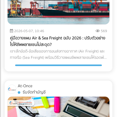
ได้คุ้มค่ากว่า) ความเร็วหรือพื้นที่ สำคัญกว่ากัน? (ตัว U เน้น
เหตุผลที่ธุรกิจยุค 2026 ขาด “สำนักงานบัญชีมืออาชีพ” ไม่ได้
ประหยัดพื้นที่และยืดหยุ่น ส่วนตัว I เน้นความเร็วและลดคอขวด)
การจ้างสำนักงานบัญชีที่ได้มาตรฐาน เป็นได้มากกว่าแค่งาน
กำลังมองหาผู้เชี่ยวชาญด้านคลังสินค้าอยู่หรือเปล่า? การ
ธุรการหรือผู้คีย์ข้อมูล ราคาที่ต้องจ่าย "ไม่ใช่ความสิ้นเปลือง แต่
ออกแบบ Layout ที่ดีเป็นเพียงจุดเริ่มต้น การก่อสร้างโครงสร้าง
คือการลงทุน" ที่ช่วยชี้ชะตาความอยู่รอดขององค์กรด้วย 3
ที่แข็งแรง การติดตั้งชั้นวาง (Racking System) ที่ได้มาตรฐาน
เหตุผลหลัก ดังนี้: 1. เป็นเครื่องดักจับ Red Flags ก่อนถึงมือ AI
2026-05-07, 10:46
569
และการวางระบบคลังสินค้า (WMS) คือฟันเฟืองที่ช่วยให้ธุรกิจ
สรรพากร สำนักงานบัญชีมืออาชีพ (ที่มี CPA หรือ CPD ดูแล) จะ
ของคุณเติบโตอย่างมั่นคง หากคุณกำลังมองหา บริษัทรับเหมา
คู่มือวางแผน Air & Sea Freight ฉบับ 2026 : ปรับตัวอย่าง
ทำหน้าที่เป็น “แนวป้องกันแรก” ตรวจสอบความสอดคล้องของ
ก่อสร้างคลังสินค้า, ผู้ให้บริการออกแบบและติดตั้งระบบชั้นวาง
ไรให้ซัพพลายเชนไม่สะดุด?
ตัวเลข (Reconciliation) เทียบเคียงสัดส่วนรายได้และค่าใช้จ่ายให้
(Racking), หรือผู้ให้บริการ Logistics มืออาชีพ... ไม่ต้องเสีย
เจาะลึกข้อดี-ข้อเสียของการขนส่งทางอากาศ (Air Freight) และ
สมเหตุสมผล และช่วยอุดรอยรั่วของข้อมูลก่อนยื่นต่อกรม
เวลาเสิร์ชหาให้ยุ่งยาก!
ทางเรือ (Sea Freight) พร้อมวิธีวางแผนซัพพลายเชนให้รอดพ้น
สรรพากร 2. เปลี่ยนผ่านการยื่นเอกสารกระดาษ สู่ Digital Tax
ทุกวิกฤต ค้นหาพาร์ทเนอร์โลจิสติกส์ได้ที่ At-Once
อย่างไร้รอยต่อ สำนักงานบัญชียุคใหม่จะมีเครื่องมือและ
ซอฟต์แวร์ (Cloud Accounting) ที่เชื่อมต่อ API เข้ากับระบบของ
รัฐและธนาคารได้โดยตรง ช่วยลด Human Error และทำให้มั่นใจ
ว่าข้อมูลทุกเส้นทางเงินถูกส่งเข้าระบบอย่างถูกต้อง 100% 3.
At-Once
ยกระดับบทบาทสู่ "Virtual CFO" (ที่ปรึกษาทางการเงินส่วนตัว)
รับจัดทำบัญชี
บทบาทของนักบัญชีในปี 2026 ไม่ได้จบแค่การปิดงบ แต่คนเก่งๆ
จะนำ Data มาวิเคราะห์เพื่อวางแผนกลยุทธ์ ไม่ว่าจะเป็นการหา
ช่องทางใช้สิทธิประโยชน์ทางภาษีอย่างถูกต้อง การประเมินผลกระ
ทบจากภาษีคาร์บอน (Carbon Tax) ไปจนถึงการจัดทำงบการเงิน