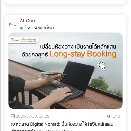
ส่ง Direct Mail ไปหาลูกค้าระดับ VIP พร้อมที่จะฉีกกฎการทำสื่อ
ไม่ได้จำกัดอยู่แค่ "รอยขีดข่วน" หรือ "ของแตกหัก" แต่อาจหมาย
แบบ TOU (Time of Use) ซึ่งช่วงบ่าย (On-Peak) ค่าไฟจะแพง
สิ่งพิมพ์แบบเดิมๆ หรือยัง? เพิ่มขีดความสามารถให้ทีมเซลส์ของ
ถึง "การตั้งค่าที่ผิดเพี้ยน (Calibration Error)" สำหรับผู้นำเข้า
มาก ระบบ AI ใน ESS จะคำนวณและปล่อยไฟจากแบตเตอรี่มาใช้
คุณด้วยสื่อนำเสนอยุคใหม่ ที่ At-once เรามีรวบรวม Digital
เครื่องมือแพทย์ คลินิก หรือโรงพยาบาล ความผิดเพี้ยนเพียง
ในช่วงเวลานี้ เพื่อกดกราฟการใช้ไฟ (Peak Demand) ลง ช่วย
At-Once
Marketing Agency และผู้เชี่ยวชาญด้านการพัฒนา Web-AR
มิลลิเมตรเดียวส่งผลโดยตรงต่อการวินิจฉัยโรคและชีวิตของผู้
ลดค่า Demand Charge ในบิลค่าไฟได้อย่างมหาศาล ปลดล็อก
โรงแรมและที่พัก
และ 3D Model ที่พร้อมเปลี่ยนโบรชัวร์ของคุณให้กลายเป็น
ป่วย หากเกิดความเสียหายระหว่างขนส่ง นอกจากประกันสินค้า
ข้อจำกัดทางกฎหมายและภาษี: ภาครัฐและ BOI มีการสนับสนุน
พนักงานขายมือทอง ค้นหาพาร์ทเนอร์ที่ใช่ได้เลยวันนี้! ที่นี่!
อาจขาดแล้ว ความน่าเชื่อถือขององค์กรก็จะลดลงทันที บทความ
สิทธิประโยชน์ทางภาษีที่ชัดเจนขึ้น สำหรับการลงทุนด้านพลังงาน
นี้จะพาคุณไปเจาะลึกความเสี่ยง และมาตรฐาน Logistics ที่ธุรกิจ
สะอาดและการจัดการพลังงาน ทำให้ระยะเวลาคืนทุนสั้นลง
เครื่องมือแพทย์ต้องรู้ในปี 2026 ครับ 3 ความเสี่ยงแฝงที่เครื่อง
ประเมินความคุ้มค่า: สรุปแล้วคุ้มทุนหรือไม่? เพื่อความเข้าใจที่
มือแพทย์ต้องเผชิญระหว่างขนส่ง การใช้รถบรรทุกธรรมดาเพื่อ
ชัดเจน ลองดูตารางเปรียบเทียบระหว่างระบบเดิมกับระบบใหม่
ขนส่งอุปกรณ์ที่เปราะบาง ถือเป็นการรับความเสี่ยงที่ได้ไม่คุ้มเสีย
ครับ คำตอบคือ: "คุ้มค่าอย่างแน่นอน" หากโรงงานของคุณจัด
นี่คือ 3 ปัญหาหลักที่มักทำให้อุปกรณ์พังจากภายใน: แรงสั่น
อยู่ในกลุ่มที่มูลค่าความเสียหายจากไฟดับ 1 ครั้ง มีมูลค่าสูง (เช่น
สะเทือน (Vibration & Micro-shocks): เลนส์ เลเซอร์ และ
โรงงานพลาสติก, เซมิคอนดักเตอร์, อาหารแช่แข็ง, ยาและ
เซนเซอร์ภายในอุปกรณ์มีความเปราะบางสูงมาก แรงสั่นสะเทือน
เวชภัณฑ์) การมีระบบ Industrial ESS จะเปรียบเสมือนการซื้อ
จากพื้นถนนที่ไม่ราบเรียบสม่ำเสมอ สามารถทำให้แผงวงจรหลวม
"ประกันภัยความเสี่ยงทางธุรกิจ" ที่แถมโบนัสเป็นการช่วยหั่นค่าไฟ
หรือระบบเซนเซอร์รวนได้โดยที่ภายนอกยังดูปกติสมบูรณ์ การ
ในทุกๆ เดือน ยกระดับโรงงานสู่ความยั่งยืนแบบไม่มีสะดุด ในปี
เปลี่ยนแปลงอุณหภูมิและความชื้น (Temperature & Humidity
2026 การติดตั้ง Solar Cell สำหรับธุรกิจ B2B ไม่ได้จบแค่เรื่อง
Excursions): อุปกรณ์อิเล็กทรอนิกส์ทางการแพทย์หลายชนิดมี
2026-07-30, 16:29
142
การลดค่าไฟ แต่คือการบริหารความเสี่ยง (Risk Management)
ข้อกำหนดเรื่องอุณหภูมิที่ชัดเจน การอยู่ในตู้ขนส่งที่ร้อนอบอ้า
และตอบรับกระแสลดคาร์บอน (ESG/Carbon Footprint) เพื่อ
เจาะตลาด Digital Nomad: ปั้นห้องว่างให้ทำเงินหลักแสน
วนานๆ หรือเจอความชื้นสูง อาจทำให้เกิดสนิม คราบตะกรัน หรือ
รักษาความสามารถในการแข่งขันบนเวทีโลก การออกแบบระบบ