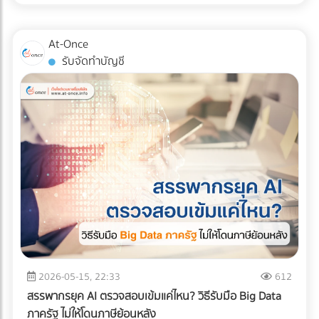
สินค้าอย่างมีกลยุทธ์ หากคุณออกแบบผังคลังสินค้า (Layout)
แน่นอน หรือต้องการบรรทุกให้สูงขึ้นไป (แต่ต้องคลุมผ้าใบให้
ผิดพลาด นั่นหมายถึงระยะเวลาการทำงานที่นานขึ้น พนักงาน
มิดชิด) ✅ สินค้าที่ตอบโจทย์: สินค้าอุปโภคบริโภค (FMCG), ชิ้น
เดินชนกัน สินค้าเสียหาย และกลายเป็น "ต้นทุนแฝง" ที่กัดกินกำไร
At-Once
ส่วนอิเล็กทรอนิกส์ขนาดเล็ก, สินค้า E-Commerce, การย้าย
ของคุณทุกเดือน บทความนี้จะพาเจาะลึกรูปแบบ Layout คลัง
รับจัดทำบัญชี
ออฟฟิศขนาดเล็ก, หรือการกระจายสินค้าเข้าสู่ตัวเมืองที่ซอย
สินค้า 3 สไตล์ที่ได้รับความนิยมมากที่สุดในระดับสากล เพื่อให้คุณ
แคบ 2. รถบรรทุก 6 ล้อ (ตู้ทึบ / คอก) รถระดับกลางที่เป็น "เดอะ
ตัดสินใจได้ว่า... รูปแบบไหนที่จะช่วยรีดประสิทธิภาพการทำงาน
แบก" ของธุรกิจ SME รองรับน้ำหนักได้ประมาณ 5-7 ตัน ความ
และเหมาะกับธุรกิจของคุณที่สุด! ทำไมการออกแบบ Layout คลัง
ยาวกระบะมีตั้งแต่ 5-7 เมตร สามารถจัดเรียงสินค้าบนพาเลท
สินค้าถึงเป็นเรื่อง "ชี้เป็นชี้ตาย" ? ก่อนจะไปดูรูปแบบ เราต้อง
(Pallet) แล้วใช้โฟล์คลิฟต์ยกขึ้นได้อย่างเป็นระบบ ✅ สินค้าที่ตอบ
เข้าใจก่อนว่าเป้าหมายของการจัด Layout ที่ดีคือการสร้าง
โจทย์: วัสดุก่อสร้างขนาดกลาง, เครื่องใช้ไฟฟ้าขนาดใหญ่, ยาง
Workflow ที่ลื่นไหลที่สุด ตั้งแต่ของมาส่ง (Receiving) ไปจนถึง
รถยนต์, สินค้าเกษตรแปรรูป, หรือการขนย้ายเครื่องจักรโรงงาน
ของออกจากคลัง (Shipping) การออกแบบที่ดีจะช่วยคุณแก้
ขนาดกลาง 3. รถบรรทุก 10 ล้อ พี่ใหญ่แห่งวงการโลจิสติกส์ทาง
ปัญหาเหล่านี้: ลดคอขวด (Bottleneck): รถโฟล์คลิฟต์และ
บก โครงสร้างแชสซี (Chassis) แข็งแกร่ง บรรทุกน้ำหนักได้สูงสุด
พนักงานไม่ต้องรอคิว หรือวิ่งสวนทางกันในทางเดินแคบๆ เพิ่ม
ถึง 15 ตัน (ตามกฎหมายกำหนด) วิ่งทำความเร็วทางไกลข้าม
ความรวดเร็วในการเบิกจ่าย (Picking Speed): สินค้าขายดีอยู่
จังหวัดได้ดีเยี่ยม ✅ สินค้าที่ตอบโจทย์: สินค้าเกษตรกรรมล็อต
ใกล้ สินค้าเคลื่อนไหวช้าอยู่ไกล ช่วยลดระยะเวลาการเดินหาของ
ใหญ่ (ข้าวสาร, น้ำตาล), วัสดุก่อสร้างหนัก (เหล็กเส้น,
เพิ่มความปลอดภัย: ลดอุบัติเหตุระหว่างเครื่องจักรและมนุษย์
ปูนซีเมนต์), สินค้าอุตสาหกรรมหนัก, และเครื่องจักรขนาดใหญ่ 4.
เจาะลึก 3 รูปแบบ Layout คลังสินค้ายอดฮิต การเลือกรูปแบบผัง
2026-05-15, 22:33
612
รถบรรทุกควบคุมอุณหภูมิ (Cold Chain Truck) รถที่ออกแบบมา
คลังสินค้า จะขึ้นอยู่กับรูปทรงของอาคาร ลักษณะสินค้า และ
สรรพากรยุค AI ตรวจสอบเข้มแค่ไหน? วิธีรับมือ Big Data
พิเศษพร้อมเครื่องทำความเย็น สามารถปรับอุณหภูมิได้ตั้งแต่
กระแสการไหลของงาน (Flow) เป็นหลัก ดังนี้ครับ: 1. รูปแบบตัว
ภาครัฐ ไม่ให้โดนภาษีย้อนหลัง
โหมดแช่เย็น (Chilled) ไปจนถึงแช่แข็ง (Frozen) เพื่อรักษาความ