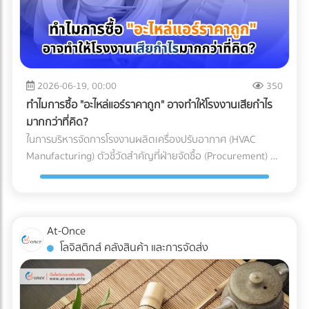
อากาศประสิทธิภาพสูง (HEPA หรือ ULPA Filters) เพื่อดักจับ
เข้าใจเทคโนโลยี Mono-material เพื่อผลักดันให้ธุรกิจของคุณ
ทาง (Restricted Goods Licenses) สินค้าหลายประเภทไม่
อนุภาคขนาดเล็กที่มองไม่เห็นด้วยตาเปล่า สำหรับการผลิต
เติบโตได้อย่างยั่งยืน ทั้งในแง่ของผลกำไรและการดูแลโลกใบนี้
สามารถนำเข้าได้ทันทีแม้จะจ่ายภาษีครบแล้วก็ตาม แต่ต้องมีใบ
พลาสติก Medical Grade (เช่น กระบอกฉีดยา, สายน้ำเกลือ,
การเลือกบรรจุภัณฑ์อาหารแช่แข็งที่ตอบโจทย์ทั้งนโยบาย ESG
อนุญาตจากหน่วยงานที่เกี่ยวข้อง เช่น อย. (FDA), มอก. (TISI),
หรือชิ้นส่วนรากฟันเทียม) มาตรฐานห้องปลอดเชื้อที่นิยมใช้มักจะ
และความปลอดภัยทางวิศวกรรม ไม่ใช่เรื่องที่ควรลองผิดลองถูก
หรือกรมวิชาการเกษตร ความเสี่ยง: หากธุรกิจสั่งของเข้ามาถึง
อ้างอิงตามมาตรฐาน ISO 14644-1 โดยระดับที่พบได้บ่อยใน
คุณต้องการพาร์ทเนอร์ที่มีความเชี่ยวชาญตัวจริง เพื่อมาช่วย
ท่าเรือแล้วเพิ่งทราบว่าต้องใช้ใบอนุญาต สินค้าจะถูกอายัดไว้ที่
โรงงานผลิตเครื่องมือแพทย์คือ ISO Class 7 และ ISO Class 8
2026-06-19, 00:00
350
ลดความเสี่ยง ป้องกันสินค้าเสียหาย และควบคุมต้นทุนของ
ท่าเรือทันที สิ่งที่ตามมาคือ ค่าเสียเวลาพื้นที่ท่าเรือ
ซึ่งมีการจำกัดจำนวนอนุภาคในอากาศอย่างรัดกุม เพื่อให้มั่นใจว่า
โรงงาน ไม่ต้องเสียเวลาค้นหาซัพพลายเออร์ทีละเจ้าให้เหนื่อย
ทำไมการซื้อ "อะไหล่แอร์ราคาถูก" อาจทำให้โรงงานเสียกำไร
(Demurrage) และ ค่าเสียเวลาตู้ (Detention) ที่วิ่งเดินหน้าทุกวัน
ชิ้นงานจะสะอาดที่สุด 3 เหตุผลที่ Cleanroom ขาดไม่ได้ในการ
เพราะที่ At-Once เราได้รวบรวมรายชื่อบริษัทและโรงงานชั้นนำ
มากกว่าที่คิด?
(มักเริ่มต้นที่หลักพันและพุ่งสูงขึ้นเรื่อยๆ ต่อตู้ต่อวัน) หากขอใบ
ผลิตอุปกรณ์การแพทย์ ทำไมโรงงานรับฉีดพลาสติก (Injection
กว่า 1,000 แห่งที่ให้บริการเกี่ยวข้องกับบรรจุภัณฑ์อย่างครบ
ในการบริหารจัดการโรงงานผลิตเครื่องปรับอากาศ (HVAC
อนุญาตไม่ทัน สินค้านั้นอาจถูกบังคับส่งกลับประเทศต้นทางหรือ
Molding) ทั่วไป ถึงไม่สามารถผลิตอุปกรณ์การแพทย์ได้? คำ
วงจรไว้ให้คุณแล้ว คลิกที่นี่!
Manufacturing) ตัวชี้วัดสำคัญที่ฝ่ายจัดซื้อ (Procurement) มัก
ถูกทำลายทิ้ง เปรียบเทียบชัดๆ: ทำเอง vs. ใช้ผู้เชี่ยวชาญ เพื่อชี้
ตอบอยู่ในความเข้มงวด 3 ประการดังต่อไปนี้: 1. การควบคุม
ถูกกดดันเสมอคือ "การลดต้นทุน (Cost Reduction)" เพื่อเพิ่ม
ให้เห็นภาพชัดเจนว่าทำไมการจ้าง Freight Forwarder หรือ
ปริมาณเชื้อจุลินทรีย์ (Bioburden Control) ก่อนที่อุปกรณ์
อัตรากำไรขั้นต้นให้กับองค์กร การมองหาซัพพลายเออร์ที่เสนอ
ตัวแทนออกของที่ได้มาตรฐาน จึงเป็นการลงทุนที่คุ้มค่ากว่า ลอง
พลาสติกจะถูกส่งไปฆ่าเชื้อด้วยรังสีแกมมา (Gamma) หรือก๊าซ
ราคา "ชิ้นส่วนอะไหล่ (AC Parts)" ได้ถูกที่สุด จึงดูเหมือนจะเป็น
พิจารณาตารางเปรียบเทียบนี้: บทสรุป: การป้องกันย่อมถูกกว่า
เอทิลีนออกไซด์ (EtO) อุปกรณ์เหล่านั้นจะต้องมีปริมาณเชื้อ
ทางออกที่สมเหตุสมผล... แต่ในโลกของการผลิตระดับ
การตามแก้ปัญหา ในอุตสาหกรรมโลจิสติกส์ มีประโยคคลาสสิกที่
At-Once
จุลินทรีย์เริ่มต้น (Bioburden) ต่ำที่สุดเท่าที่จะทำได้ การผลิตชิ้น
อุตสาหกรรม การตัดสินใจด้วย "ราคาป้าย" เพียงอย่างเดียว
ว่า "ปัญหาหน้าด่านศุลกากร เป็นปัญหาที่จ่ายแพงที่สุด" การ
โลจิสติกส์ คลังสินค้า และการจัดส่ง
ส่วนพลาสติกภายใน Cleanroom จะช่วยลดความเสี่ยงที่
อาจนำมาซึ่ง "ต้นทุนแฝง (Hidden Costs)" มหาศาลที่กัดกินกำไร
ทำงานร่วมกับ Freight Forwarder ที่มีประสบการณ์ ไม่ใช่แค่การ
แบคทีเรีย เชื้อรา หรือไวรัส จะเกาะติดลงบนผิวของพลาสติก ซึ่ง
ของบริษัทในระยะยาวโดยที่คุณไม่รู้ตัว 3 ต้นทุนแฝงสุดอันตราย
จ้างคนมาเดินเอกสาร แต่คือการจ้าง "ที่ปรึกษาทางกฎหมายและผู้
ช่วยให้กระบวนการฆ่าเชื้อในขั้นตอนสุดท้ายมีประสิทธิภาพ
จากการใช้อะไหล่แอร์ที่ไม่ได้มาตรฐาน การประกอบเครื่องปรับ
บริหารความเสี่ยง" ให้กับซัพพลายเชนของคุณ พวกเขาจะทำ
สมบูรณ์แบบ 100% 2. การป้องกันอนุภาคแปลกปลอม
อากาศหนึ่งเครื่องประกอบไปด้วยชิ้นส่วนกลไก (Mechanical
หน้าที่เป็นเกราะป้องกัน สแกนความผิดพลาดตั้งแต่ก่อนที่สินค้าจะ