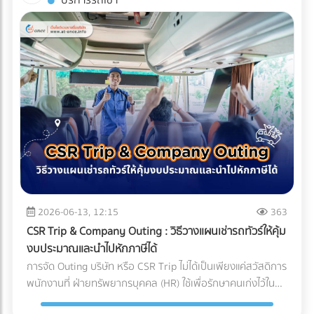
บริการรถเช่า
(Compliance Risks) ในปี 2026 ทั่วโลกหันมาใช้น้ำยาแอร์รักษ์
บริหารจัดการซัพพลายเชนที่ถูกต้อง สิ่งที่ส่งมาถึงหน้าโรงงาน
บรรจุภัณฑ์ (Sealing) จะต้องดำเนินการให้เสร็จสิ้นภายใน
โลก (Eco-Friendly Refrigerants) ซึ่งมักจะมีแรงดันสูงกว่า
อาจกลายเป็นเพียง "ผงชาสีหม่น" ที่สูญเสียทั้งเอกลักษณ์และ
Cleanroom ทั้งหมด บรรจุภัณฑ์ที่ใช้มักเป็นถุงฟอยล์หรือถุง
น้ำยาแอร์ยุคเก่า ชิ้นส่วนราคาถูกอาจไม่ได้ถูกออกแบบมาเพื่อ
มูลค่า กุญแจสำคัญที่อยู่เบื้องหลังการคงสภาพความสดใหม่ สี
Tyvek ที่ได้มาตรฐานการแพทย์ เมื่อซีลปิดผนึกเรียบร้อยแล้ว จึง
รองรับสเปกใหม่นี้ ทำให้ไม่ผ่านมาตรฐานความปลอดภัย
เขียวสว่าง และกลิ่นอูมามิของมัทฉะไว้ได้อย่างสมบูรณ์แบบ คือ
จะสามารถนำชิ้นงานนั้นออกจาก Cleanroom สู่คลังสินค้าปกติ
นอกจากนี้ หากซัพพลายเออร์ต้นทางไม่มีระบบจัดการสิ่ง
ระบบขนส่งที่เรียกว่า Cold Chain Logistics (ระบบห่วงโซ่ความ
ได้ บทสรุป: ความมั่นใจที่ส่งต่อถึงมือผู้ป่วย การลงทุนสร้างและ
แวดล้อมที่ดี โรงงานก็อาจเผชิญความยากลำบากในการขอใบรับ
เย็น) ทำไม "มัทฉะ" ถึงต้องการการดูแลระดับพิเศษ? ก่อนจะเข้าใจ
บำรุงรักษา Cleanroom มีต้นทุนที่สูงมาก ทั้งค่าระบบปรับอากาศ
รองสากลเพื่อส่งออกสินค้าไปต่างประเทศ บทสรุป: การเปลี่ยน
ความสำคัญของการขนส่ง ต้องเข้าใจธรรมชาติของผงมัทฉะ
ค่าชุดป้องกัน (Gowning) และการตรวจสอบมาตรฐานประจำปี แต่
มุมมองจาก "ราคา" สู่ "ความคุ้มค่า" แบรนด์ผู้ผลิตเครื่องปรับ
ก่อน มัทฉะคือการนำใบชาทั้งใบไปบดละเอียดด้วยโม่หินจนเป็นผง
สำหรับอุตสาหกรรมการแพทย์ นี่คือการลงทุนที่ประเมินค่าไม่ได้
อากาศชั้นนำระดับโลก ล้วนเข้าใจถึงกฎข้อนี้ดี พวกเขาจึงมักไม่
ขนาดไมครอน ทำให้ตัวผงชามีพื้นที่ผิวสัมผัสกับอากาศมาก ศัตรู
สำหรับฝ่ายจัดซื้อหรือเจ้าของแบรนด์อุปกรณ์การแพทย์ การ
ประนีประนอมกับชิ้นส่วนกลไกที่อยู่ภายใน และเจาะจงเลือกใช้ผู้
ตัวร้ายที่ทำลายคุณภาพของมัทฉะมีอยู่ 3 ประการหลัก: ความ
เลือกพาร์ทเนอร์ หรือ OEM โรงงานพลาสติกที่ได้รับการรับรอง
ผลิตชิ้นส่วน (OEM) ที่มีกระบวนการตรวจสอบคุณภาพแบบ
ร้อน (Heat): อุณหภูมิที่สูงเกินไปจะเร่งกระบวนการสลายตัวของ
มาตรฐาน Cleanroom (ISO 14644) และระบบบริหารงาน
100% และยึดมั่นในมาตรฐานระดับสูง (เช่น Japanese Quality
คลอโรฟิลล์ (Chlorophyll) ทำให้สีเขียวสว่างสดใส (Vibrant
คุณภาพสำหรับเครื่องมือแพทย์ (ISO 13485) ไม่เพียงแต่ช่วยลด
Standards หรือมาตรฐาน ISO) เท่านั้น การเปลี่ยนมุมมองจาก
Green) กลายเป็นสีเหลืองอมน้ำตาล (Yellowish-brown)
2026-06-13, 12:15
363
ความเสี่ยงในการถูกตีกลับสินค้า (Product Recall) แต่ยัง
การหา "อะไหล่ที่ถูกที่สุด" เป็น "อะไหล่ที่ลดความเสี่ยงได้มากที่สุด"
ออกซิเจน (Oxygen): ทำให้เกิดปฏิกิริยาออกซิเดชัน (Oxidation)
เป็นการสร้างความมั่นใจสูงสุดว่า ผลิตภัณฑ์ของคุณจะปลอดภัย
CSR Trip & Company Outing : วิธีวางแผนเช่ารถทัวร์ให้คุ้ม
คือกุญแจสำคัญที่ทำให้องค์กรเติบโตอย่างยั่งยืน การเลือก
ซึ่งจะทำลายสารประกอบที่ให้กลิ่นหอม (Aroma) และสารต้าน
และพร้อมช่วยชีวิตผู้ป่วยได้อย่างแท้จริง
งบประมาณและนำไปหักภาษีได้
ซัพพลายเออร์จึงไม่ใช่แค่การเปรียบเทียบใบเสนอราคา แต่คือการ
อนุมูลอิสระ (Catechins) ทำให้รสชาติอูมามิหายไป และเกิดความ
การจัด Outing บริษัท หรือ CSR Trip ไม่ได้เป็นเพียงแค่สวัสดิการ
มองหา "พาร์ทเนอร์เชิงกลยุทธ์" ที่สามารถช่วยควบคุม Total
ขมฝาดขึ้นมาแทน ความชื้นและแสง (Moisture & Light): เร่งการ
พนักงานที่ ฝ่ายทรัพยากรบุคคล (HR) ใช้เพื่อรักษาคนเก่งไว้ใน
Cost of Ownership ได้อย่างแท้จริง ท้ายที่สุดแล้ว การลงทุนกับ
เติบโตของจุลินทรีย์ และทำให้สีของชาซีดจางลงอย่างรวดเร็ว
องค์กรเท่านั้น แต่ในมุมมองของผู้บริหารและฝ่ายบัญชี กิจกรรม
ชิ้นส่วนที่มีคุณภาพตั้งแต่ต้นทาง ย่อมเป็นทางเลือกที่คุ้มค่ากว่า
Cold Chain Logistics ทำงานอย่างไรในเส้นทาง ญี่ปุ่น-ไทย?