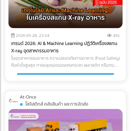
แต่ทุกชั่วโมงที่รถขุดหรือรถเบคโฮต้องจอดนิ่งสนิท นั่นหมายถึง
ค่าแรงคนงานที่เสียเปล่า ค่าเช่าเครื่องจักรที่บานปลาย และความ
เสี่ยงที่จะโดนค่าปรับจากความล่าช้าในการส่งมอบโครงการ การ
ลงทุนวางระบบระบายน้ำที่ได้มาตรฐานตั้งแต่เนิ่นๆ จึงเป็นการซื้อ
ความเสี่ยงที่คุ้มค่าที่สุด กรณีศึกษาจำลอง: การวางระบบระบาย
2026-05-28, 23:04
491
น้ำพื้นที่ก่อสร้าง ในการแก้ปัญหาไซต์งานพื้นที่เสี่ยง บริษัทผู้รับ
เทรนด์ 2026: AI & Machine Learning ปฏิวัติเครื่องสแกน
เหมางานโยธาระบายน้ำ จะแบ่งการทำงานออกเป็น 2 เฟสหลัก:
X-ray อุตสาหกรรมอาหาร
เฟสที่ 1: การสำรวจและประเมินพื้นที่ (Site Assessment) ทีม
ในอุตสาหกรรมอาหาร ความปลอดภัยทางอาหาร (Food Safety)
วิศวกรทำการสำรวจแผนที่ความสูง (Topographic Survey)
คือหัวใจสูงสุด การหลุดรอดของเศษกระจก พลาสติก หรือกระดูก
เพื่อหาจุดต่ำสุดของพื้นที่ และประเมินทิศทางการไหลของน้ำตาม
ชิ้นเล็กๆ เพียงชิ้นเดียว อาจนำไปสู่การเรียกคืนสินค้า (Product
ธรรมชาติ เฟสที่ 2: การออกแบบและติดตั้งระบบระบายน้ำ
Recall) ที่สร้างความเสียหายมหาศาล แม้โรงงานส่วนใหญ่จะใช้
(System Design) ร่องน้ำรอบไซต์ (Perimeter Drains): ขุดร่อง
เครื่อง X-ray อาหาร อยู่แล้ว แต่ปัญหาที่มักพบคือ การคัดทิ้งผิด
น้ำล้อมรอบพื้นที่เพื่อดักจับน้ำจากภายนอกไม่ให้ไหลเข้ามาในไซต์
พลาด (False Reject) ซึ่งทำให้สูญเสียอาหาร (Food Waste)
At-Once
งาน ระบบระบายน้ำใต้ดิน (Subsurface Drainage): วางท่อเจาะรู
และเสียต้นทุน ในปี 2026 AI ตรวจสอบคุณภาพ และ Machine
โลจิสติกส์ คลังสินค้า และการจัดส่ง
ใต้ดินเพื่อลดระดับน้ำใต้ดิน ป้องกันดินอ่อนตัว บ่อพักน้ำและปั๊ม
Learning โรงงาน ได้เข้ามาปฏิวัติเครื่องตรวจจับสิ่งแปลกปลอม
น้ำ (Retention Ponds & Pump Stations): สร้างบ่อพักน้ำ
ไปสู่ยุคใหม่ที่แม่นยำกว่าเดิมเพื่อแก้ปัญหา False Reject อย่าง
ชั่วคราวในจุดที่ต่ำที่สุด และใช้ปั๊มน้ำบาดาลหรือเครื่องสูบน้ำขนาด
จริงจัง ซึ่งถือเป็นมาตรฐานใหม่ที่โรงงานอาหารในไทยต้องเริ่ม
ใหญ่ สูบน้ำออกสู่แหล่งน้ำสาธารณะอย่างรวดเร็ว ผลลัพธ์ที่ได้
ปรับตัวตามแนวทางสากลนี้ Machine Learning เปลี่ยนการ