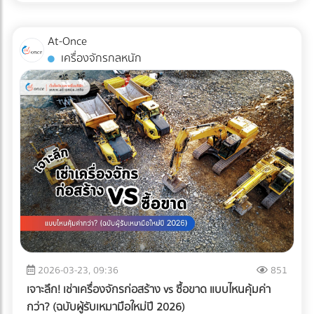
ไม่เพียงพออีกต่อไป แต่ "ความปลอดภัยระดับสากล" ต่างหากที่
เป็นกุญแจสำคัญในการรักษาคู่ค้า ระบบตรวจสอบคุณภาพ
At-Once
อัตโนมัติ หรือ Inspection System จึงไม่ใช่แค่เครื่องจักรในสาย
เครื่องจักรกลหนัก
การผลิต แต่มันคือ "ผู้พิทักษ์แบรนด์" ที่ป้องกันความผิดพลาดที่
อาจทำลายธุรกิจได้ในชั่วข้ามคืน
2026-03-23, 09:36
851
เจาะลึก! เช่าเครื่องจักรก่อสร้าง vs ซื้อขาด แบบไหนคุ้มค่า
กว่า? (ฉบับผู้รับเหมามือใหม่ปี 2026)