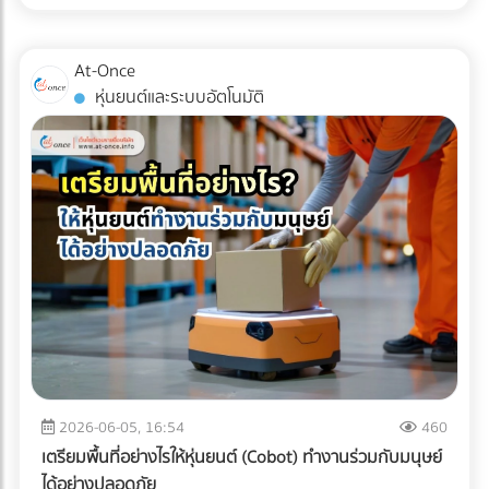
เหล่านี้คือเครื่องมือในการบริหารจัดการภาษีที่มีประสิทธิภาพในปี
การตามแก้ปัญหาที่ปลายทางอย่างแน่นอน
การขนส่งแบบ Cold Chain สำหรับมัทฉะ ไม่ใช่แค่การนำสินค้าไป
2026 หลายองค์กรอาจยังไม่ทราบว่า ค่าใช้จ่ายในการเช่ารถบัส
แช่ตู้เย็น แต่คือการ "ควบคุมอุณหภูมิและความชื้นให้คงที่แบบไร้
หรือ เช่ารถทัวร์ สามารถนำไปเป็นรายจ่ายเพื่อหักภาษีบริษัทได้
At-Once
รอยต่อ" (Seamless Temperature Control) ตั้งแต่หน้าฟาร์มที่
หากมีการวางแผนอย่างถูกต้องตามข้อกำหนดของกรม
หุ่นยนต์และระบบอัตโนมัติ
ญี่ปุ่นจนถึงประตูโรงงานในไทย 1. Origin (ต้นทางที่ญี่ปุ่น):
สรรพากร เงื่อนไขการนำค่าใช้จ่าย Outing & CSR ไปหักภาษี
กระบวนการเริ่มต้นตั้งแต่หลังจากการบด ผงมัทฉะจะถูกบรรจุใน
บริษัท การจะตอบคำถามว่า "เช่ารถบัสจัดสัมมนา หักภาษีได้
ถุงฟอยล์ทึบแสงแบบสุญญากาศ หรือซีลพร้อมซองดูดออกซิเจน
ไหม?" ต้องพิจารณาเงื่อนไขหลัก ดังนี้: ต้องมีวัตถุประสงค์เพื่อ
ทันที จากนั้นจะถูกนำไปจัดเก็บในคลังสินค้าควบคุมอุณหภูมิ (มัก
การพัฒนาบุคลากร: กิจกรรมต้องมีกำหนดการ (Itinerary)
จะต่ำกว่า 15°C หรือในบางเกรดอาจติดลบ) 2. Transit (ระหว่าง
ชัดเจน เช่น มีการอบรมสัมมนา หรือทำกิจกรรม CSR ที่เป็น
การเดินทาง): การขนส่งทางเรือ (Ocean Freight) จากญี่ปุ่นมา
ประโยชน์ต่อสังคม เป็นสิทธิประโยชน์ที่พนักงานทุกคนเข้าถึงได้:
ไทยใช้เวลาประมาณ 10-14 วัน หากใช้ตู้คอนเทนเนอร์ปกติ (Dry
ต้องเป็นการจัดเลี้ยงหรือสวัสดิการที่ให้สิทธิพนักงานทุกคนอย่าง
Container) อุณหภูมิภายในตู้อาจพุ่งสูงถึง 50-60°C ในตอน
เท่าเทียม ไม่เลือกปฏิบัติเฉพาะกลุ่ม มีหลักฐานการจ่ายเงินที่ถูก
กลางวัน ซึ่งจะอบผงมัทฉะจนเสื่อมสภาพทั้งหมด ธุรกิจ B2B จึง
ต้อง: ต้องมีใบกำกับภาษี/ใบเสร็จรับเงินที่ระบุชื่อบริษัทของคุณ
ต้องเลือกใช้ ตู้คอนเทนเนอร์ควบคุมอุณหภูมิ (Reefer
อย่างครบถ้วน 3 เทคนิคเช่ารถทัวร์เหมาคันให้ "ประหยัดงบ" และ
Container) ที่สามารถตั้งค่าอุณหภูมิให้คงที่ตลอดการเดินทาง
ถูกต้องตามกฎหมาย การประเมินจำนวนคนและประเภทรถ
ฝ่ามหาสมุทร 3. Destination (ปลายทางที่ไทย): เมื่อสินค้าถึง
(Capacity Planning): เลือกรถให้พอดีกับจำนวนคน เช่น
ท่าเรือประเทศไทย ความท้าทายคือ "อุณหภูมิภายนอกที่ร้อนจัด"
พนักงาน 20 คน ควรเลือกมินิบัสแทนรถบัสขนาด 40 ที่นั่ง เพื่อ
2026-06-05, 16:54
460
กระบวนการเคลียร์สินค้าทางศุลกากร (Customs Clearance)
ลดค่าใช้จ่ายส่วนเกิน การคำนวณเส้นทางและจุดแวะพัก: วางแผน
เตรียมพื้นที่อย่างไรให้หุ่นยนต์ (Cobot) ทำงานร่วมกับมนุษย์
ต้องทำอย่างรวดเร็ว และขนถ่ายสินค้าขึ้นรถบรรทุกห้องเย็น
เส้นทางให้ชัดเจนเพื่อหลีกเลี่ยงการวิ่งรถอ้อม ซึ่งจะช่วยลดต้นทุน
ได้อย่างปลอดภัย