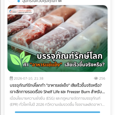
อุปกรณ์ควบคุมคุณภาพ
พิมพ์คุณภาพได้ฟรีที่ At-once แพลตฟอร์มรวมบริษัท B2B ชั้น
ถ่ายรูปออกมาดูดีเท่านั้น หากคุณกำลังวางแผนจะต่อเติมพื้นที่
นำของไทย!
ชั้นบนสุด นี่คือข้อควรรู้สำคัญที่คุณต้องเช็กให้ชัวร์ก่อนที่งบ
ประมาณจะบานปลาย 1. โครงสร้างอาคารเดิมรับน้ำหนักไหวหรือ
ไม่? (Structural Load) สิ่งแรกที่ต้องคำนึงถึงคือ "ความแข็งแรง
ของโครงสร้าง" ดาดฟ้าตึกแถวเก่าส่วนใหญ่ถูกออกแบบมาเพื่อ
รับน้ำหนักของตัวโครงสร้างเองและแท็งก์น้ำเท่านั้น ไม่ได้เผื่อ
สำหรับการรับน้ำหนักของกระถางต้นไม้ขนาดใหญ่ ดินอุ้มน้ำ พื้น
ไม้เทียม หรือจำนวนคนที่ขึ้นไปรวมตัวกันหนาแน่น สิ่งที่ต้องทำ:
ควรปรึกษาวิศวกรโครงสร้างเพื่อประเมินความสามารถในการรับ
น้ำหนัก (Live Load และ Dead Load) ก่อนตัดสินใจเทปูนเพิ่ม
หรือนำของหนักขึ้นไปติดตั้ง เพื่อป้องกันอันตรายจากโครงสร้าง
ทรุดตัว 2. กฎหมายอาคารและทางหนีไฟ (Safety Regulations)
การเปลี่ยนพื้นที่ดาดฟ้าให้เป็นพื้นที่สาธารณะที่มีคนใช้งานจำนวน
2026-07-10, 21:38
256
มาก ต้องคำนึงถึงกฎหมายควบคุมอาคารอย่างเคร่งครัด สิ่งที่
บรรจุภัณฑ์รักษ์โลกทำ "อาหารแช่แข็ง" เสียเร็วขึ้นจริงหรือ?
ต้องทำ: ตรวจสอบความสูงของราวกันตก (Parapet) ว่ามีความ
เจาะลึกทางรอดเรื่อง Shelf Life และ Freezer Burn สำหรับ
สูงเพียงพอและแข็งแรงหรือไม่ นอกจากนี้ต้องมีป้ายบอกทางหนี
โรงงานอุตสาหกรรม
เมื่อนโยบายความยั่งยืน (ESG) และกฎหมายจัดการบรรจุภัณฑ์
ไฟที่ชัดเจน ระบบแสงสว่างฉุกเฉิน และบันไดที่กว้างพอสำหรับการ
(EPR) ทั่วโลกในปี 2026 ทวีความเข้มงวดขึ้น โรงงานผลิตอาหาร
อพยพผู้คนหากเกิดเหตุฉุกเฉิน 3. สภาพการระบายน้ำ
หลายแห่งต่างถูกกดดันให้เปลี่ยนมาใช้ "บรรจุภัณฑ์รักษ์โลก" แต่
(Drainage System) ดาดฟ้าคือด่านแรกที่ต้องปะทะกับพายุฝน