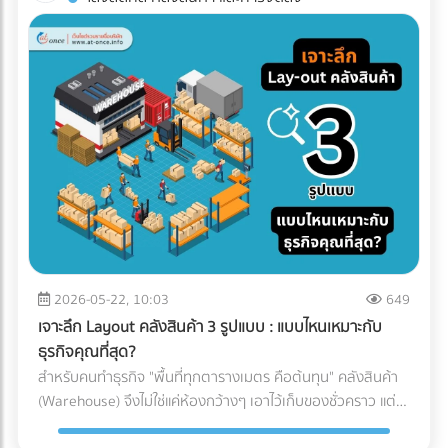
ทาง (เช่น โดนฝนสาด หรืออุณหภูมิเปลี่ยน) บทความนี้จะพาคุณ
โรงงานอาหาร? ค้นหาตัวแทนจำหน่ายเครื่องจักร และผู้ให้บริการ
ไปกางโพย ประเภทรถขนส่ง Logistics เพื่อให้คุณจับคู่สินค้ากับ
ระบบ Inspection Systems ระดับอุตสาหกรรม ที่ At-Once
ยานพาหนะได้อย่างถูกต้อง คุ้มค่า และตอบโจทย์ธุรกิจมากที่สุด
ทำไมฝ่ายจัดซื้อต้องซีเรียสเรื่อง "ประเภทรถขนส่ง"? การตัดสินใจ
เลือกรถขนส่งมีผลโดยตรงต่อกำไร (Profit Margin) ของบริษัท
เพราะรถแต่ละประเภทมีข้อจำกัดทางกฎหมายและลักษณะทาง
กายภาพที่ต่างกัน: กฎหมายน้ำหนักบรรทุก: รถแต่ละคันถูกจำกัด
น้ำหนักไม่ให้เกินมาตรฐาน หากฝ่าฝืน บริษัทของคุณอาจโดนค่า
ปรับมหาศาลและเสียประวัติ ข้อจำกัดเรื่องเวลาและเส้นทาง: รถ
บรรทุกขนาดใหญ่ (ตั้งแต่ 6 ล้อขึ้นไป) จะติดช่วงเวลาห้ามวิ่งใน
เขตกรุงเทพฯ และปริมณฑล หากสินค้าคุณต้องส่งด่วน การเลือก
รถผิดอาจทำให้ผิดนัดลูกค้าได้ เปิดโพย 5 ประเภทรถขนส่งยอด
ฮิต: สินค้าแบบไหน ใช้รถอะไร? เพื่อให้เห็นภาพชัดเจน เราขอแบ่ง
2026-05-22, 10:03
649
ประเภทรถที่ใช้บ่อยในวงการโลจิสติกส์ออกเป็น 5 ประเภทหลัก
เจาะลึก Layout คลังสินค้า 3 รูปแบบ : แบบไหนเหมาะกับ
ดังนี้: 1. รถกระบะตอนเดียว (ตู้ทึบ / คอก) ราชาแห่งความคล่อง
ธุรกิจคุณที่สุด?
ตัว วิ่งได้ตลอด 24 ชั่วโมง โดยไม่มีข้อจำกัดด้านเวลา เเละบรรทุก
สำหรับคนทำธุรกิจ "พื้นที่ทุกตารางเมตร คือต้นทุน" คลังสินค้า
น้ำหนักได้ประมาณ 1-2 ตัน (ขึ้นอยู่กับโครงสร้างและการดัดแปลง
(Warehouse) จึงไม่ใช่แค่ห้องกว้างๆ เอาไว้เก็บของชั่วคราว แต่
ของรถ ) ตู้ทึบ: เหมาะกับสินค้าที่ต้องการการปกป้องจากแดด ฝน
เป็นหัวใจสำคัญของระบบ Supply Chain พอๆกับการจัดการคลัง
และฝุ่นละออง 100% คอกเหล็ก: เหมาะกับสินค้าที่รูปทรงไม่