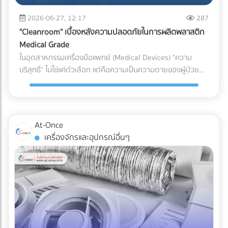
(เช่น ชิ้นส่วนพลาสติกทั่วไป vs. ชิ้นส่วนพลาสติกสำหรับเครื่อง
ระบบกันซึม ตั้งแต่ขั้นตอนแรกของการออกแบบ คือการปกป้อง
(Puncture Resistance) จากมุมแหลมของอาหารแช่แข็ง เช่น
มือแพทย์) หากระบุพิกัดผิด (สำแดงภาษีต่ำกว่าความเป็นจริง): แม้
2026-06-27, 12:17
287
เงินลงทุนก้อนใหญ่ของคุณ ให้คุณดำเนินธุรกิจได้อย่างสบายใจ
กระดูกหมู กุ้ง หรือเกล็ดน้ำแข็งได้ดีเทียบเท่าการใช้ไนลอนแบบ
จะเกิดจากความไม่รู้ แต่ในมุมของศุลกากรจะถือเป็นการ "หลีก
ไม่ต้องหวาดผวาทุกครั้งที่เมฆฝนตั้งเค้ามาอีกต่อไป
"Cleanroom" เบื้องหลังความปลอดภัยในการผลิตพลาสติก
ดั้งเดิม 3. กลยุทธ์ Downgauging (รีดความหนา ลดต้นทุน ลด
เลี่ยงภาษี" ธุรกิจอาจโดนกักตู้สินค้า (Customs Hold) โดนยึด
Medical Grade
คาร์บอน) แนวทางรักษ์โลกที่โรงงานทำได้ทันทีโดยไม่ต้องเสี่ยง
ของ และถูกเรียกเก็บภาษีย้อนหลังพร้อมค่าปรับที่สูงกว่ามูลค่า
ในอุตสาหกรรมเครื่องมือแพทย์ (Medical Devices) "ความ
เปลี่ยนวัสดุ คือการลดความหนาของฟิล์ม (Downgauging) การ
สินค้าหลายเท่าตัว ซึ่งศุลกากรมีสิทธิ์ตรวจสอบย้อนหลังได้สูงสุด
บริสุทธิ์" ไม่ใช่แค่ตัวเลือก แต่คือความเป็นความตายของผู้ป่วย
ใช้เม็ดพลาสติกเกรดพิเศษช่วยให้โรงงานผลิตฟิล์มที่บางลง (เช่น
ถึง 10 ปี หากระบุพิกัดผิด (สำแดงภาษีสูงเกินจริง): ธุรกิจจะต้อง
แม้ว่านักวิศวกรรมวัสดุจะสามารถคิดค้นเม็ดพลาสติกเกรด
ลดจาก 100 ไมครอน เหลือ 80 ไมครอน) แต่ยังคงความเหนียว
จ่ายภาษีแพงกว่าที่ควรจะเป็น ทำให้ต้นทุนสินค้าสูงขึ้นและสูญเสีย
ทางการแพทย์ (Medical Grade Plastic) ที่มีคุณสมบัติยอด
และคุณสมบัติ Barrier ไว้ได้เท่าเดิม วิธีนี้ช่วยลดปริมาณการใช้
ความสามารถในการแข่งขันในตลาดโดยเปล่าประโยชน์ 2. พลาด
เยี่ยม ทนทาน และเข้ากันได้ทางชีวภาพ (Biocompatible) มาก
พลาสติกลงมหาศาล ประหยัดต้นทุนค่าจัดซื้อ และลดภาษี
สิทธิประโยชน์ทางภาษีเพราะเอกสาร C/O ไม่สมบูรณ์ การนำเข้า
เพียงใด แต่หากกระบวนการผลิตและการบรรจุเกิดขึ้นในสภาพ
คาร์บอนในการส่งออกได้อย่างเห็นผล เปรียบเทียบวัสดุบรรจุ
At-Once
หรือส่งออกไปยังประเทศที่มีข้อตกลงเขตการค้าเสรี (FTA) เช่น
แวดล้อมที่ไม่ได้มาตรฐาน พลาสติกเหล่านั้นก็อาจกลายเป็นพาหะ
ภัณฑ์สำหรับโรงงานอาหารแช่แข็ง บทสรุป การเปลี่ยนผ่านสู่บรรจุ
เครื่องจักรและอุปกรณ์อื่นๆ
จีน ญี่ปุ่น หรืออาเซียน ธุรกิจสามารถใช้ Certificate of Origin
นำเชื้อโรคชั้นดี นี่คือจุดที่ "ห้องปลอดเชื้อ" หรือ "Cleanroom"
ภัณฑ์รักษ์โลกในสายการผลิตอาหารแช่แข็ง ไม่ใช่เรื่องของการ
(C/O) หรือหนังสือรับรองถิ่นกำเนิดสินค้า เพื่อขอลดหย่อนหรือ
เข้ามามีบทบาทสำคัญในฐานะด่านป้อมปราการที่แข็งแกร่งที่สุด ใน
หลับตาเลือกวัสดุที่มีป้าย Eco แปะอยู่ แต่เป็นการคำนวณเชิง
ยกเว้นภาษีนำเข้าได้ ความเสี่ยง: กฎเกณฑ์ในการขอ C/O ของ
การปกป้องอุปกรณ์การแพทย์ให้รอดพ้นจากการปนเปื้อนก่อนถึง
วิศวกรรมที่ต้องรักษาสมดุลระหว่าง "การรักษาสิ่งแวดล้อม" และ
แต่ละประเทศมีความละเอียดอ่อนมาก หากกรอกข้อมูลใน
มือแพทย์และคนไข้ Cleanroom ในอุตสาหกรรมพลาสติกการ
"การรักษาคุณภาพอาหาร" การฝืนใช้วัสดุที่ทนความเย็นไม่ได้จน
Commercial Invoice, Packing List ไม่ตรงกันเพียงจุดเดียว
แพทย์ คืออะไร? Cleanroom คือห้องที่มีการควบคุมสภาพ
ทำให้อาหารเสีย เกิดเป็นขยะอาหาร (Food Waste) จะสร้างผล
หรือระบุเกณฑ์การผลิต (Origin Criteria) ผิดพลาด ปลายทาง
แวดล้อมอย่างเข้มงวด ไม่ว่าจะเป็นปริมาณฝุ่นละอองในอากาศ,
เสียต่อสิ่งแวดล้อมและต้นทุนของบริษัทมากกว่าตัวพลาสติกเอง
อาจปฏิเสธฟอร์มนั้นทันที ทำให้ผู้นำเข้าต้องจ่ายภาษีในอัตราปกติ
อุณหภูมิ, ความชื้น, และความดันอากาศ โดยใช้ระบบแผ่นกรอง
เสียอีก หัวใจสำคัญคือการเลือกพาร์ทเนอร์ด้านบรรจุภัณฑ์ที่
(MFN Rate) แบบเต็มจำนวน 3. ตกม้าตายเรื่องใบอนุญาตเฉพาะ