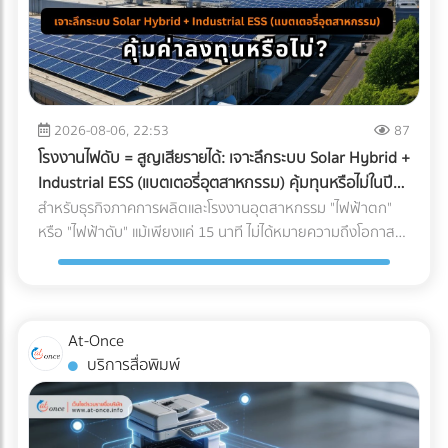
2026-08-06, 22:53
87
โรงงานไฟดับ = สูญเสียรายได้: เจาะลึกระบบ Solar Hybrid +
Industrial ESS (แบตเตอรี่อุตสาหกรรม) คุ้มทุนหรือไม่ในปี
2026?
สำหรับธุรกิจภาคการผลิตและโรงงานอุตสาหกรรม "ไฟฟ้าตก"
หรือ "ไฟฟ้าดับ" แม้เพียงแค่ 15 นาที ไม่ได้หมายความถึงโอกาสที่
พนักงานได้หยุดพักผ่อนชั่วคราว แต่มันคือวิกฤติที่สร้างความ
เสียหายตั้งแต่หลักแสนไปจนถึงหลักล้านบาท ในอดีต การติดตั้ง
โซลาร์เซลล์ระบบ On-Grid เพื่อลดค่าไฟคือทางเลือกยอดนิยม
แต่จุดอ่อนที่สำคัญคือ เมื่อไฟจากการไฟฟ้าดับ ระบบ On-Grid ก็
At-Once
ต้องหยุดทำงานไปด้วย เพื่อความปลอดภัยของช่างไฟที่กำลัง
บริการสื่อพิมพ์
ซ่อมแซมสายไฟอยู่ด้านนอก ทำให้โรงงานต้องพึ่งพาเครื่องปั่นไฟ
(Generator) ที่ใช้น้ำมันดีเซลซึ่งมีต้นทุนสูงและปล่อยมลพิษอีก
ด้วย แต่ในปี 2026 เทคโนโลยี Industrial ESS (Energy Storage
System) หรือแบตเตอรี่อุตสาหกรรม ได้เข้ามาปฏิวัติวงการ การ