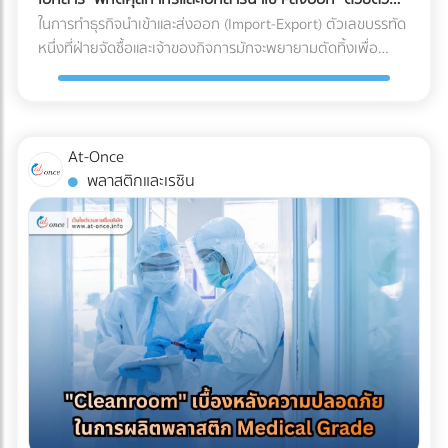
ร่อน (Spalling Concrete) ฝ้าเพดานชั้นล่างพังทลาย: น้ำที่ซึม
"รีไซเคิลไม่ได้" ในขณะที่หากคุณเปลี่ยนไปใช้พลาสติกชีวภาพที่
เอง
ในการทำธุรกิจนำเข้าและส่งออก (Import-Export) ตัวเลขบรรทัด
ลงมาจะหยดใส่ฝ้าเพดานชั้นล่าง ทำให้ฝ้าเกิดรอยด่าง เป็นเชื้อรา
ย่อยสลายได้ (เช่น PLA) วัสดุเหล่านี้มักจะเปราะบาง ทนความเย็น
หนึ่งที่ฝ่ายจัดซื้อและเจ้าของกิจการมักจะพยายามตัดทิ้งเพื่อ
หรือทะลุพังลงมา ทำลายเฟอร์นิเจอร์และระบบไฟที่เพิ่งทำใหม่
จัดไม่ได้ ถุงจะกรอบและแตกหักง่ายมากเมื่อเจออุณหภูมิติดลบ
ประหยัดต้นทุนคือ "ค่าบริการตัวแทนออกของ (Customs
ทั้งหมด ค่าซ่อมแซมที่แพงกว่าค่าป้องกัน: หากเกิดน้ำรั่วซึม คุณ
แถมยังมีอัตราการซึมผ่านของไอน้ำ (WVTR) สูง ทำให้อาหารสูญ
Broker) หรือ Freight Forwarder" หลายองค์กรมีความเชื่อว่า
จะต้องเสียเงินรื้อถอนพื้นดาดฟ้าที่เพิ่งตกแต่งเสร็จทั้งหมดออก
เสียน้ำหนักและคุณภาพอย่างรวดเร็ว 3 กลยุทธ์รักษาสมดุล: รักษ์
การจัดการจองเรือและเดินพิธีการศุลกากรด้วยตัวเองเป็นเพียง
เพื่อมาซ่อมแซมรอยรั่ว ซึ่งเป็นต้นทุนที่แพงกว่าการทำระบบกันซึม
โลกได้ โดย Shelf Life อาหารแช่แข็งไม่พัง หากโรงงานของคุณ
งานเอกสาร (Paperwork) ทั่วไปที่ใครๆ ก็ทำได้ แต่ในความเป็น
ตั้งแต่แรกหลายเท่าตัว เลือกระบบกันซึมดาดฟ้าอย่างไรให้จบ
At-Once
ต้องการเดินหน้าเรื่อง Eco-packaging ในอุตสาหกรรมอาหารแช่
จริง โลกของการค้าระหว่างประเทศถูกผูกมัดด้วยกฎหมายและข้อ
ปัญหา? ก่อนที่จะเริ่มงานตกแต่ง (Finishing) พื้นผิวดาดฟ้า คุณ
พลาสติกและเรซิน
แข็ง นี่คือทางออกที่แบรนด์ชั้นนำระดับโลกกำลังปรับใช้: 1. เปลี่ยน
บังคับที่ซับซ้อน การพยายามประหยัดงบหลักพันในการจ้างผู้
ควรลงทุนกับการทำ ระบบกันซึม (Waterproofing System) ที่มี
ผ่านสู่ Mono-material PE (พลาสติกชนิดเดียวที่เกิดมาเพื่อ
เชี่ยวชาญ อาจนำไปสู่ "ต้นทุนแฝงและค่าปรับหลักล้าน" ที่สามารถ
คุณภาพ โดยประเภทที่นิยมใช้สำหรับดาดฟ้ามีดังนี้: อะคริลิกกัน
ความเย็น) วงการอุตสาหกรรมอาหารแช่แข็งในปี 2026 กำลังมุ่ง
ทำให้ธุรกิจสะดุดจนถึงขั้นวิกฤตได้ นี่คือบทเรียนราคาแพงและ
ซึม (Acrylic Waterproof): เหมาะสำหรับดาดฟ้าทั่วไปที่มีการ
หน้าไปที่โครงสร้าง Mono-material PE (Polyethylene) คือการ
ความเสี่ยงระดับโครงสร้าง ที่ธุรกิจต้องแบกรับเมื่อตัดสินใจ
สัญจรไม่หนักมาก มีความยืดหยุ่น ทนทานต่อรังสียูวี และช่วย
ใช้พลาสติกตระกูล PE ทั้งหมดมาทำเป็นถุง เนื่องจาก PE มีจุด
จัดการเอกสารและพิกัดศุลกากรด้วยตัวเอง 3 สิ่งที่ไม่อยากให้เกิด
สะท้อนความร้อนได้ดี โพลียูรีเทนกันซึม (PU Waterproof): เหมาะ
เด่นเรื่องการทนความเย็นจัดได้ดี ไม่กรอบแตก และที่สำคัญคือ
เมื่อการจัดการเอกสารศุลกากรผิดพลาด 1. การสำแดง "พิกัด
สำหรับพื้นที่ที่มีน้ำขัง หรือดาดฟ้าที่ต้องการปูพื้นกระเบื้อง/ไม้
สามารถนำไปรีไซเคิลเข้าสู่ระบบเศรษฐกิจหมุนเวียน (Circular
ศุลกากร (HS Code)" ผิดพลาด HS Code (Harmonized
เทียมทับ มีความยืดหยุ่นสูงมาก ทนต่อรอยแตกร้าวของอาคารได้
Economy) ได้ 100% ตอบโจทย์กฎหมายต่างประเทศได้ทันที 2.
System Code) คือรหัสตัวเลขสากลที่ใช้แยกประเภทสินค้าทั่วโลก
ดีเยี่ยม ป้องกันน้ำซึมผ่านได้ 100% บทสรุป การรีโนเวทดาดฟ้าให้
ใช้เทคโนโลยี MDO-PE อัปเกรดความเหนียวและป้องกันรอยเจาะ
ซึ่งรหัสนี้จะเป็นตัวกำหนดอัตราภาษีนำเข้า-ส่งออกที่ธุรกิจต้อง
เป็น Rooftop ที่สวยงามและสร้างกำไรให้ธุรกิจ เป็นไอเดียที่ยอด
ทะลุ เพื่อแก้ปัญหาเรื่องความแข็งแรง โรงงานบรรจุภัณฑ์ยุคใหม่จะ
จ่าย การตีความ HS Code ไม่ใช่เรื่องตรงไปตรงมา สินค้าหนึ่งชิ้น
เยี่ยม แต่รากฐานที่สำคัญที่สุดของความสวยงามนั้นคือ "ความ
ใช้เทคโนโลยี MDO (Machine Direction Orientation) ในการยืด
อาจเข้าข่ายพิกัดได้หลายหมวดหมู่ขึ้นอยู่กับวัสดุหรือการใช้งาน
ปลอดภัยและโครงสร้างที่ปกป้องอาคารได้" การให้ความสำคัญกับ
ฟิล์ม PE ให้มีความแข็งแรง แกร่งขึ้น และทนต่อการเจาะทะลุ