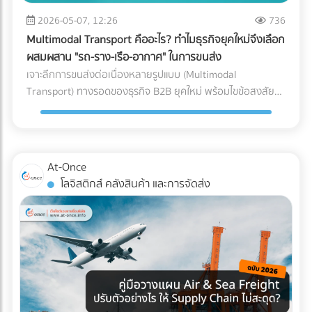
หลักของ AI ทันที วิธีแก้: ลงบันทึกรายได้และค่าใช้จ่ายทุกรายการ
ซื้อคุมงบประมาณ Logistics ได้อย่างมีประสิทธิภาพ กำลัง
ขนาดใหญ่, ธุรกิจที่มีปริมาณการเข้า-ออกของสินค้ามหาศาล
ตามความเป็นจริง นอกจากจะปลอดภัยจากสรรพากรแล้ว งบ
2026-05-07, 12:26
736
วางแผนขนส่งสินค้าล็อตใหญ่อยู่ใช่ไหม? ไม่ต้องเสียเวลาโทรเช็
(High-volume), หรือสินค้าที่มีน้ำหนักมาก/ชิ้นใหญ่ที่เคลื่อนย้าย
การเงินที่สะท้อนกำไรที่แท้จริง ยังช่วยให้ธุรกิจกู้ขอสินเชื่อกับ
กราคาหลายที่ให้วุ่นวาย! ค้นหาและเปรียบเทียบ บริษัทขนส่ง
Multimodal Transport คืออะไร? ทำไมธุรกิจยุคใหม่จึงเลือก
ยาก 3. รูปแบบตัว L (L-Shaped Layout) ผังคลังสินค้าแบบตัว
ธนาคาร หรือดึงดูดนักลงทุนได้ง่ายขึ้นด้วย 2. ปรับตัวเข้าสู่ระบบ
สินค้า, ผู้ให้บริการขนส่งเหมาคัน, และบริษัท Logistics ชั้นนำ ที่มี
ผสมผสาน "รถ-ราง-เรือ-อากาศ" ในการขนส่ง
L จะคล้ายกับตัว I แต่จุดรับสินค้าและจุดจ่ายสินค้าจะตั้งฉากกันที่
Digital Tax แบบเต็มรูปแบบ ความผิดพลาดเล็กๆ น้อยๆ จาก
รถพร้อมให้บริการทุกประเภท ผ่านการคัดกรองความน่าเชื่อถือ
เจาะลึกการขนส่งต่อเนื่องหลายรูปแบบ (Multimodal
มุม 90 องศา (อยู่คนละด้านของผนังอาคาร) มักเกิดขึ้นจากข้อ
การทำงานของคน (Human Error) เช่น พิมพ์ตัวเลขใบกำกับ
แล้ว ได้ที่นี่
Transport) ทางรอดของธุรกิจ B2B ยุคใหม่ พร้อมไขข้อสงสัยว่า
จำกัดของรูปทรงอาคาร หรือพื้นที่ที่ดิน ข้อดี: แยกพื้นที่รับและส่ง
ภาษีผิด หรือหัก ณ ที่จ่ายไม่ครบ ถือเป็นหนึ่งในสาเหตุหลักที่ทำให้
ใครคือ "เจ้าภาพ" ตัวจริงที่ช่วยคุมต้นทุนและเวลา ค้นหาพาร์ท
สินค้าออกจากกันอย่างชัดเจน ลดความแออัดบริเวณประตูได้ดี
โดนเรียกตรวจสอบ วิธีแก้: เปลี่ยนจากการใช้กระดาษ มาใช้ระบบ
เนอร์ได้ที่ At-Once
เทียบเท่าตัว I ข้อควรระวัง: การไหลเวียนของสินค้าอาจต้องเข้า
e-Tax Invoice & e-Receipt และ e-Withholding Tax ที่เชื่อมต่อ
โค้ง ซึ่งต้องคำนวณพื้นที่วงเลี้ยวของรถโฟล์คลิฟต์ให้ดี เพื่อ
กับระบบบัญชีบนคลาวด์ ซึ่งไม่เพียงแต่ช่วยลดต้นทุนค่าเอกสาร
ป้องกันอุบัติเหตุ เหมาะกับใคร?: อาคารที่มีรูปทรงตัว L อยู่แล้ว,
At-Once
แต่ยังทำให้ข้อมูลวิ่งตรงเข้าสู่ระบบของสรรพากรอย่างแม่นยำและ
คลังสินค้าที่ต้องการแยกประเภทรถบรรทุกขาเข้าและขาออกแบบ
โลจิสติกส์ คลังสินค้า และการจัดส่ง
ไร้รอยต่อ 3. กระทบยอด (Reconcile) บัญชีและสต็อกสินค้า
เด็ดขาด (เช่น รถเทรลเลอร์ส่งของเข้าทางด้านหน้า รถกระบะรับ
อย่างสม่ำเสมอ ข้อผิดพลาดสุดคลาสสิกของ SME คือการ "ดอง
ของออกทางด้านข้าง) เช็กลิสต์: เลือก Layout แบบไหนให้ตอบ
เอกสาร" ไว้ทำทีเดียวตอนสิ้นปี ซึ่งในยุคที่สรรพากรเห็นข้อมูล e-
โจทย์ที่สุด? หากคุณกำลังจะสร้างคลังสินค้าใหม่ หรือรีโนเวทคลัง
Payment ของคุณแทบจะแบบ Real-time การรอแก้ปัญหาตอน
เดิม ลองใช้ 3 คำถามนี้เป็นตัวกรองครับ: ลักษณะอาคารของคุณ
สิ้นปีถือว่าสายเกินไป วิธีแก้: ต้องทำการ "กระทบยอดบัญชี"
เป็นแบบไหน? (หากมีประตูฝั่งเดียว = บังคับตัว U, หากมีประตู
ระหว่าง Statement ธนาคาร กับสมุดบัญชีรายวันเป็นประจำ "ทุก
หน้า-หลัง = ทำตัว I ได้) คุณใช้รถโฟล์คลิฟต์กี่คัน? (ถ้างบจำกัด
เดือน" รวมถึงต้องมีการนับสต็อกสินค้าให้ตรงกับตัวเลขในระบบ
และมีรถน้อย การใช้ผังตัว U จะช่วยให้บริหารการใช้รถโฟล์คลิฟต์
อยู่เสมอ หากพบความผิดปกติจะได้ปรับปรุงแก้ไขได้ทันท่วงที 3