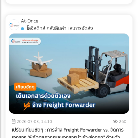
สำหรับแวดวง อาหารแช่แข็ง (Frozen Food) ความตั้งใจดีนี้มักจะ
หากพื้นที่ดาดฟ้าของคุณมีระดับความลาดเอียง (Slope) ไม่ดีพอ
ถูกเบรกโดยฝ่าย R&D และ QA ด้วยคำถามแทงใจดำที่ว่า...
หรือท่อระบายน้ำ (Floor Drain) อุดตัน จะทำให้เกิดปัญหาน้ำท่วม
"เปลี่ยนแพ็กเกจจิ้งแล้ว Shelf Life จะสั้นลงไหม? สินค้าจะเกิด
At-Once
ขัง สิ่งที่ต้องทำ: ก่อนปูพื้นใหม่ ควรเช็กระดับความลาดเอียงของ
เกล็ดน้ำแข็ง (Freezer Burn) หรือเปล่า? และถุงจะกรอบแตกใน
โลจิสติกส์ คลังสินค้า และการจัดส่ง
พื้นคอนกรีตว่าสามารถทำให้น้ำไหล ลงท่อได้สะดวกหรือไม่ และ
ห้องเย็นไหม?" ความกังวลนี้คือความจริงที่หลีกเลี่ยงไม่ได้ ใน
ควรเพิ่มจุดระบายน้ำ หรือใส่ตะแกรงกันเศษใบไม้ขยะอุดตัน ????
อุตสาหกรรมอาหารแช่แข็ง การใช้วัสดุรักษ์โลกแบบผิดประเภทอาจ
จุดบอดสำคัญ: ทำไม "ระบบกันซึม" ถึงเป็นสิ่งที่ห้ามตัดงบทิ้งเด็ด
ทำให้อายุการเก็บรักษาที่เคยอยู่ได้นาน 1-2 ปี ลดลงอย่าง
ขาด? หลายคนมักตกหลุมพรางด้วยการนำหญ้าเทียม แผ่นไม้
ฮวบฮาบ หรือเกิดความเสียหายระหว่างขนส่ง ซึ่งส่งผลกระทบ
เทียม (Wood Plastic Composite) หรือกระเบื้อง ไปปูทับลงบน
อย่างรุนแรงต่อกำไรและชื่อเสียงของแบรนด์ เรามาทำความเข้าใจ
พื้นคอนกรีตดาดฟ้าเดิมโดยตรง เพราะคิดว่าพื้นปูนเก่าก็ดูแข็ง
ความท้าทายนี้ตามความเป็นจริง พร้อมหา "ทางรอด" เชิง
แรงดี แต่นี่คือ "ฝันร้าย" ที่รอวันปะทุเมื่อหน้าฝนมาเยือน
วิศวกรรมที่จะช่วยให้โรงงานของคุณรักษ์โลกได้ โดยที่อาหารแช่
ธรรมชาติของพื้นคอนกรีตดาดฟ้าที่ต้องตากแดดตากฝนมา
แข็งยังคงคุณภาพสมบูรณ์ 100% ทำไมบรรจุภัณฑ์รักษ์โลกทั่วไป
หลายปี ย่อมมีการยืดและหดตัวจนเกิด "รอยแตกร้าวขนาดเล็ก
ถึงสอบตกใน "ห้องเย็น"? หน้าที่หลักของบรรจุภัณฑ์อาหารแช่
(Hairline Cracks)" ที่ตาเปล่ามองไม่เห็น เมื่อคุณนำวัสดุไปปูทับ
แข็งคือการทนต่ออุณหภูมิติดลบ (ตั้งแต่ -18°C ไปจนถึง -40°C)
น้ำฝนจะซึมผ่านร่องพื้นลงไปขังอยู่ใต้แผ่นหญ้าเทียมหรือพื้นไม้
และต้องเป็น "เกราะป้องกัน (Barrier)" ไม่ให้ความชื้นระเหยออก
ความชื้นที่สะสมอยู่ตลอดเวลาจะค่อยๆ แทรกซึมลงตามรอยร้าว
จากอาหารจนเกิดสภาวะ Freezer Burn (เนื้อสัตว์หรืออาหาร
ของคอนกรีต ผลลัพธ์ที่ตามมาหากไม่ทำระบบกันซึม: เหล็กเส้น
แห้งกระด้างและเสียรสชาติ) พลาสติกแบบดั้งเดิมที่โรงงานนิยมใช้
2026-07-03, 14:10
260
เป็นสนิมและดันปูนแตก: ความชื้นจะทำปฏิกิริยากับเหล็กเส้นใน
(เช่น ไนลอนประกบ PE) มีความเหนียว ทนความเย็น และกันรอย
เปรียบเทียบชัดๆ : การจ้าง Freight Forwarder vs. จัดการ
โครงสร้างพื้นคอนกรีต ทำให้เหล็กบวมและดันให้คอนกรีตหลุด
เจาะทะลุจากความแหลมคมของเกล็ดน้ำแข็งได้ดีเยี่ยม แต่มัน
เอกสาร "พิกัดศุลกากรและเอกสารนำเข้า-ส่งออก" ด้วยตัว