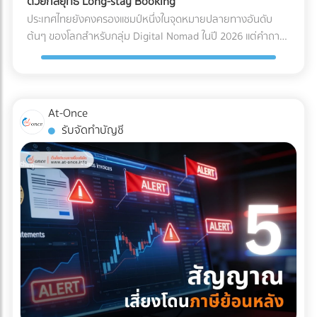
ด้วยกลยุทธ์ Long-stay Booking
ไฟฟ้าลัดวงจรเมื่อเปิดใช้งาน การเอียงและการกระแทก (Tilt &
Solar Hybrid และ Industrial ESS ต้องอาศัยความเชี่ยวชาญ
ประเทศไทยยังคงครองแชมป์หนึ่งในจุดหมายปลายทางอันดับ
Drop): เครื่องมือขนาดใหญ่บางชนิดถูกระบุไว้ในคู่มือวิศวกรรม
ทางวิศวกรรมขั้นสูง ทั้งการคำนวณโหลดไฟฟ้า การเลือกขนาด
ต้นๆ ของโลกสำหรับกลุ่ม Digital Nomad ในปี 2026 แต่คำถาม
เลยว่า "ห้ามเอียงเกินกี่องศา" การใช้พนักงานยกของ (Porter)
แบตเตอรี่ และการขออนุญาตขนานไฟอย่างถูกต้อง หากคุณเป็น
ที่น่าสนใจคือ... ทำไมรายได้มหาศาลจากคนกลุ่มนี้ ถึงไปตกอยู่กับ
ทั่วไปที่ไม่มีความเชี่ยวชาญ อาจทำให้สารทำความเย็นรั่วไหล หรือ
เจ้าของธุรกิจหรือผู้บริหารที่กำลังมองหาบริษัทผู้รับเหมา (EPC)
คอนโดมิเนียมปล่อยเช่า หรือโฮสต์บน Airbnb มากกว่าที่จะเป็น
แกนกลไกภายในเครื่องมือเสียสมดุลไปตลอดกาล มาตรฐาน
ที่ได้มาตรฐานสากล มีวิศวกรเซ็นรับรองอย่างถูกต้อง และ
โรงแรมหรือรีสอร์ต? สาเหตุหลักเป็นเพราะโรงแรมส่วนใหญ่ยังคง
Logistics แบบไหนที่ธุรกิจเครื่องมือแพทย์ต้องมองหา? ผู้ให้
ประวัติการทิ้งงานเป็นศูนย์ เข้ามาค้นหาและเปรียบเทียบรายชื่อ
ทำการตลาดด้วยวิธีเดิมๆ คือการพึ่งพา OTA (Online Travel
At-Once
บริการขนส่ง (3PL) ระดับพรีเมียมที่จะมาดูแลสินค้าหลักล้านของ
บริษัทรับติดตั้งโซลาร์เซลล์อุตสาหกรรมชั้นนำของประเทศไทยได้
Agencies) และขายห้องพักแบบ "รายวัน" ซึ่งไม่ตอบโจทย์ชาว
รับจัดทำบัญชี
คุณ ควรต้องมีคุณสมบัติและเทคโนโลยีที่ออกแบบมาเพื่อการ
ฟรีที่ At-once แพลตฟอร์มที่เชื่อมโยงธุรกิจ B2B ให้เจอกับพาร์ท
Nomad ที่ต้องการพำนักระยะยาว (1-6 เดือน) หากคุณเป็น
แพทย์โดยเฉพาะ ดังนี้: รถขนส่งระบบกันสะเทือนแบบถุงลม (Air-
เนอร์ตัวจริง ช่วยให้โรงงานของคุณเดินหน้าต่อได้อย่างมั่นคง
เจ้าของโรงแรมหรือผู้บริหารที่ต้องการเพิ่ม Occupancy Rate
Ride Suspension): นี่คือหัวใจสำคัญ! ต้องใช้รถบรรทุกที่ติดตั้ง
และไม่มีวันสะดุด!
โดยเฉพาะในช่วง Low Season นี่คือจังหวะทองในการปรับ
ช่วงล่างแบบถุงลมเท่านั้น เพื่อดูดซับแรงสั่นสะเทือนและแรง
กลยุทธ์ครับ ทำไมการตลาดแบบเดิมถึงปิดการขายกลุ่ม Nomad
กระแทกจากพื้นถนนให้เหลือน้อยที่สุด คุ้มครองเซนเซอร์ภายใน
ไม่ได้? พฤติกรรมการจองที่พักของกลุ่ม Digital Nomad นั้นต่าง
เครื่องจักรให้อยู่ในสภาพ 100% บริการ White Glove Service:
จากนักท่องเที่ยวทั่วไปอย่างสิ้นเชิง พวกเขาไม่ได้มองหาสระว่าย
การขนส่งระดับนี้ไม่ได้จบแค่การดรอปของไว้หน้าประตูโรง
น้ำสวยๆ หรืออาหารเช้าแบบบุฟเฟต์เป็นอันดับแรก แต่พวกเขา
พยาบาล แต่ทีมขนส่งต้องมีความเชี่ยวชาญในการแกะกล่อง
กำลังมองหา "ออฟฟิศส่วนตัวที่พักผ่อนได้" 3 กลยุทธ์เปลี่ยน
(Unpacking) นำเครื่องมือเข้าไปติดตั้งยังห้องปฏิบัติการที่ซับ
โรงแรมให้เป็น Nomad Hub ที่ทำกำไรสูงสุด หากต้องการดึงดูด
ซ้อน และจัดการนำขยะบรรจุภัณฑ์กลับไปทิ้งอย่างถูกวิธี
ลูกค้ากลุ่มนี้ให้ยอมจ่ายเงินหลักหมื่นถึงหลักแสนเพื่อเข้าพักระยะ
มาตรฐานคุณภาพระดับสากล (Certifications): พาร์ทเนอร์ด้าน
ยาว คุณต้องปรับแต่งการนำเสนอใหม่ ดังนี้: 1. สร้าง Landing