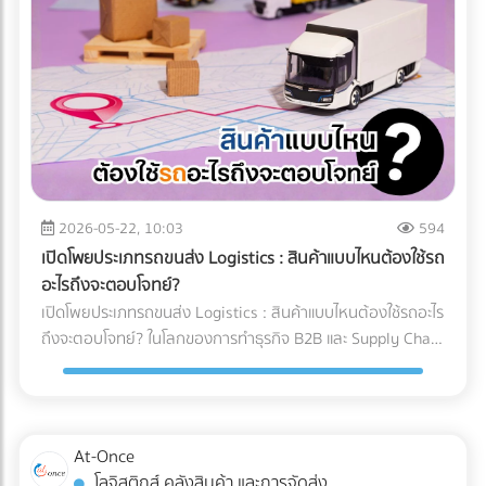
และคำแนะนำสำหรับ Site Manager จากการวางระบบระบายน้ำ
ทำงานของเครื่อง X-ray อย่างไร? เทคโนโลยี X-ray
อย่างรัดกุม โครงการสามารถดำเนินงานต่อได้ 100% ตลอดฤดู
อุตสาหกรรมอาหาร 2026 ใช้ระบบ AI ในการทำ Anomaly
ฝน อายุการใช้งานของเครื่องจักรไม่สั้นลง และไม่มีค่าซ่อมบำรุง
Detection (การตรวจจับความผิดปกติ) แทนที่จะตั้งค่าความหนา
ฉุกเฉิน สรุป 3 ข้อแนะนำก่อนเริ่มงาน: 1. เช็กประวัติน้ำท่วมย้อน
แน่นแบบตายตัว AI จะเรียนรู้ภาพของอาหารที่สมบูรณ์แบบนับ
หลัง 2. เตรียมเนินดินหรือพื้นที่สูงสำหรับจอดเครื่องจักรหลังเลิก
หมื่นภาพ เมื่อเจอสิ่งผิดปกติที่ซ่อนอยู่ในพื้นผิวที่ซับซ้อน (เช่น
งาน 3. จัดทำแผนฉุกเฉินในการอพยพเครื่องจักร กำลังเตรียม
ซีเรียล หรือถั่วรวม) AI จะประมวลผลและคัดแยกได้อย่างแม่นยำ 3
พื้นที่ก่อสร้าง หรือต้องการเช่าเครื่องจักรหนัก หรือวางแผน
เทรนด์ความสามารถใหม่ของระบบ QC อาหารอัตโนมัติ 1. การ
จัดการเรื่องน้ำ? ค้นหาและเปรียบเทียบบริการได้ที่ At-Once
ตรวจจับสิ่งแปลกปลอมความหนาแน่นต่ำ: AI ช่วยให้เครื่องสแกน
แพลตฟอร์มรวมธุรกิจ B2B อันดับหนึ่งของไทย
x-ray ตรวจจับพลาสติกบาง, ยาง, หรือกระดูกอ่อนในเนื้อสัตว์
2026-05-22, 10:03
594
ซึ่งเป็นสิ่งที่รังสี X-ray แบบเดิมมักจะมองข้าม 2. ตรวจสอบบรรจุ
เปิดโพยประเภทรถขนส่ง Logistics : สินค้าแบบไหนต้องใช้รถ
ภัณฑ์และน้ำหนักในขั้นตอนเดียว: เครื่อง X-ray ยุคใหม่สามารถ
อะไรถึงจะตอบโจทย์?
ตรวจสอบรอยซีลรั่ว สินค้าแหว่งหาย และเช็กน้ำหนักรวมไปพร้อม
เปิดโพยประเภทรถขนส่ง Logistics : สินค้าแบบไหนต้องใช้รถอะไร
กับการหาสิ่งแปลกปลอมในเสี้ยววินาที 3. Data Analytics &
ถึงจะตอบโจทย์? ในโลกของการทำธุรกิจ B2B และ Supply Chain
Cloud Monitoring: เชื่อมต่อข้อมูลขึ้น Cloud แบบ Real-time
การขนส่งสินค้าไม่ใช่แค่การนำของจากจุด A ไปส่งที่จุด B แต่คือ
ทำให้ผู้จัดการโรงงานรู้ได้ทันทีว่าของเสียเกิดจากไลน์ผลิตไหน
การต่อสู้กับ "ต้นทุนแฝง" และ "ความปลอดภัยของสินค้า" หลาย
เพื่อแก้ไขปัญหาได้ตรงจุด การอัปเกรดมาใช้เครื่อง X-ray AI จะ
ครั้งที่ฝ่ายจัดซื้อหรือผู้ประกอบการเลือกจ้างรถขนส่งขนาดใหญ่
ช่วยให้โรงงาน วิธีลด False Reject โรงงานอาหาร ได้อย่างเป็น
เกินความจำเป็นเพราะเผื่อเหลือเผื่อขาด จนทำให้ค่าใช้จ่ายบาน
At-Once
รูปธรรม และผ่านมาตรฐานระดับโลกอย่าง HACCP, GMP หรือ
ปลาย หรือบางครั้งเลือกใช้รถผิดประเภทจนสินค้าเสียหายระหว่าง
โลจิสติกส์ คลังสินค้า และการจัดส่ง
BRC ได้ง่ายขึ้น ต้องการอัปเกรดเทคโนโลยีตรวจสอบคุณภาพใน