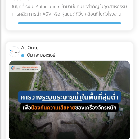
(Refrigerated Truck) ทันที เพื่อนำไปจัดเก็บในคลังสินค้าปรับ
ค่าน้ำมันและค่าล่วงเวลา (OT) ของคนขับรถ เลือกบริษัทรถเช่าที่
ในยุคที่ ระบบ Automation เข้ามามีบทบาทสำคัญในอุตสาหกรรม
อากาศของโรงงาน รอการเบิกจ่ายเข้าสู่สายพานการผลิตต่อไป
จดทะเบียนนิติบุคคล: ข้อนี้สำคัญที่สุด! เพื่อให้สามารถออก ใบ
การผลิต การนำ AGV หรือ หุ่นยนต์ที่วิ่งเคลื่อนที่ไปทั่วโรงงาน
ผลตอบแทนของการลงทุนใน Cold Chain สำหรับโรงงาน F&B
กำกับภาษีค่าเช่ารถ และทำเอกสารหัก ณ ที่จ่ายได้อย่างถูกต้อง
เข้ามาใช้งาน แต่คำถามที่วิศวกรและผู้จัดการโรงงานต้องตอบให้
หลายองค์กรอาจมองว่าค่าใช้จ่ายในระบบ Cold Chain Logistics
ตามกฎหมาย เช็กลิสต์เอกสารที่ HR และจัดซื้อต้องเตรียมให้ฝ่าย
ได้คือ... เราจะ วิธีเตรียมพื้นที่สำหรับ AGV อย่างไร เพื่อให้ ความ
นั้นสูงกว่าการขนส่งปกติ 20-30% แต่หากประเมินถึง ความคุ้มค่า
บัญชี: ใบเสนอราคา ใบกำกับภาษี เอกสารหัก ณ ที่จ่าย รายชื่อ
ปลอดภัยในโรงงาน อยู่ในระดับสูงสุด และมนุษย์สามารถทำงาน
รวม (Total Cost of Ownership) การลงทุนนี้คือการป้องกัน
พนักงานที่เข้าร่วม กำหนดการเดินทาง กำลังมองหาบริษัทรถเช่า
ร่วมกันได้อย่างไร้กังวล? 4 สิ่งที่โรงงานต้องเตรียม เมื่อเปลี่ยน
ความเสี่ยงที่คุ้มค่า: ลดอัตราของเสีย (Zero False Reject):
At-Once
เหมาคันสำหรับทริปต่อไปอยู่หรือเปล่า? เปรียบเทียบราคาและ
มาใช้ระบบรถลำเลียงอัตโนมัติ (AGV) การนำรถลำเลียงสินค้า
ป้องกันปัญหาสินค้าไม่ได้สเปก (Out of Spec) เมื่อมาถึงโรงงาน
ปั๊มและมอเตอร์
ค้นหาบริษัทให้ เช่ารถบัสนิติบุคคล ที่เชื่อถือได้ ออกใบกำกับภาษี
อัตโนมัติ (AGV) เข้ามาใช้วิ่งส่งของในคลังสินค้าช่วยลดแรงงาน
ซึ่งหากสีหรือกลิ่นเพี้ยนไป ฝ่าย QA/QC จะต้องตีกลับสินค้าทั้ง
ได้ 100% บนแพลตฟอร์ม At-Once ได้เลย
ได้มหาศาล แต่เนื่องจากหุ่นยนต์ประเภทนี้มีการเคลื่อนที่ตลอด
แบตช์ ทำให้เสียทั้งเงินและเวลา ความเสถียรของผลิตภัณฑ์
เวลา การเตรียมพื้นที่จึงต้องรัดกุมเป็นพิเศษ: เคลียร์สิ่งกีดขวาง
(Product Consistency): การใช้วัตถุดิบที่คุณภาพคงที่ ช่วยให้
และทำพื้นผิวให้เรียบ: ระบบนำทาง AGV ไม่ว่าจะเป็นแบบแถบแม่
โรงงานควบคุมมาตรฐานของสินค้าสำเร็จรูป (End-product) ได้
เหล็กหรือระบบนำทางด้วยเลเซอร์ (LiDAR) จะทำงานได้ดีที่สุดบน
ง่ายขึ้น ไม่ว่าจะเป็นเครื่องดื่มบรรจุขวด หรือเบเกอรี่ สีและรสชาติ
พื้นผิวที่เรียบ ไม่มีหลุมบ่อ และไม่มีเศษขยะบดบังเซนเซอร์ที่ตัวรถ
จะเหมือนเดิมทุกรอบการผลิต ยืดอายุการจัดเก็บ (Extended
กำหนดทางวิ่งและจัดระเบียบ Traffic: ต้องระบุเส้นทางการวิ่งของ
Shelf Life): มัทฉะที่ถูกควบคุมอุณหภูมิมาอย่างดีตั้งแต่ต้นทาง
AGV ให้ชัดเจน โดยเว้นระยะห่างจากทางเดินของมนุษย์
จะมีอายุการจัดเก็บในคลังสินค้าของโรงงานได้นานขึ้น ช่วยให้ฝ่าย
(Pedestrian Walkway) อย่างน้อย 0.5 เมตรตามมาตรฐาน และ
จัดซื้อบริหารจัดการรอบการสั่งซื้อ (Lead Time) ได้อย่างยืดหยุ่น
ต้องมีป้ายเตือนในจุดตัดหรือทางแยกที่หุ่นยนต์ต้องวิ่งผ่าน จัด
บทสรุป คุณภาพของเครื่องดื่มหรืออาหารรสมัทฉะ ไม่ได้เริ่มต้นที่
พื้นที่สถานีชาร์จไฟอัตโนมัติ (Charging Zone): รถ AGV ยุคใหม่
สายพานการผลิตในโรงงาน แต่เริ่มต้นตั้งแต่การเลือกใช้วัตถุดิบ