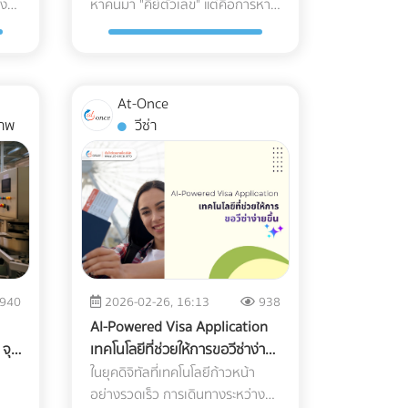
าง
เรียกย้อนหลัง!
หาคนมา "คีย์ตัวเลข" แต่คือการหา
 การ
เรื่อง "ชี้เป็นชี้ตาย" ? ก่อนจะไปดูรูป
ทาง
ตั้งระบบตัดไฟฉุกเฉิน ตรวจสอบ
ือ
เกาะติดลงบนผิวของพลาสติก ซึ่ง
"องครักษ์พิทักษ์ภาษี" ให้กับบริษัท
ตรง
แบบ เราต้องเข้าใจก่อนว่าเป้าหมาย
้
ระบบเซนเซอร์กันชน (Safety Laser
ื่อ
ช่วยให้กระบวนการฆ่าเชื้อในขั้นตอน
ุก
ของคุณ หลายธุรกิจต้องปิดตัวลง
ิษัท
ของการจัด Layout ที่ดีคือการสร้าง
้อม
Scanner): ก่อนปล่อยรถวิ่งจริง
าได้
สุดท้ายมีประสิทธิภาพสมบูรณ์แบบ
ส์
หรือเสียกำไรมหาศาลเพียงเพราะ
ทาง
Workflow ที่ลื่นไหลที่สุด ตั้งแต่ของ
่า
ต้องทดสอบระบบตรวจจับสิ่ง
C/O
100% 2. การป้องกันอนุภาคแปลก
การจัดการบัญชีที่ผิดพลาด วันนี้เรา
ที่
มาส่ง (Receiving) ไปจนถึงของ
อก
กีดขวางของรถ AGV ว่าสามารถ
อ่อน
ปลอม (Particulate Matter
At-Once
จะพาไปเจาะลึก 7 Checklist สำคัญ
:
ออกจากคลัง (Shipping) การ
คล:
เบรกหรือชะลอความเร็วได้ทันท่วงที
Control) ในกรณีของอุปกรณ์ที่ต้อง
าพ
วีซ่า
ในการเฟ้นหา สำนักงานบัญชี
เกิน
ออกแบบที่ดีจะช่วยคุณแก้ปัญหา
เมื่อมีพนักงานเดินตัดหน้าตาม
g
สัมผัสกับกระแสเลือดโดยตรง เช่น
คุณภาพ ตามเกณฑ์ของกรมพัฒนา
งคุณ
เหล่านี้: ลดคอขวด (Bottleneck):
ทำ
มาตรฐานความปลอดภัย AGV ISO
อ
สายสวนหลอดเลือด (Catheters)
ธุรกิจการค้า (DBD) เพื่อตอบคำถาม
รถโฟล์คลิฟต์และพนักงานไม่ต้องรอ
ต้อง
3691-4 กำลังมองหาผู้เชี่ยวชาญ
หรือถุงเก็บเลือด ฝุ่นผงเพียงเล็ก
ที่ว่า "เลือกสำนักงานบัญชีที่ไหนดี"
น
คิว หรือวิ่งสวนทางกันในทางเดิน
ด้านระบบ AGV หรืออยากเปลี่ยน
าจ
น้อยที่ปะปนเข้าไปอาจทำให้เกิดภาวะ
ให้คุ้มค่าและปลอดภัยที่สุด
่ 6
แคบๆ เพิ่มความรวดเร็วในการเบิก
ี:
คลังสินค้าเป็น Smart
ข้า
ลิ่มเลือดอุดตัน หรือการอักเสบขั้น
ใน
จ่าย (Picking Speed): สินค้าขายดี
าร
Warehouse? ค้นหาและเปรียบเทียบ
N
รุนแรงในร่างกายผู้ป่วยได้ ระบบ
ก
อยู่ใกล้ สินค้าเคลื่อนไหวช้าอยู่ไกล
บริษัทรับติดตั้งระบบหุ่นยนต์คลัง
าตาย
Cleanroom จะคอยกรองฝุ่นละออง
กรถ
ช่วยลดระยะเวลาการเดินหาของ เพิ่ม
มอง
สินค้า (System Integrator) ที่ได้
สะเก็ดผิวหนัง หรือเส้นผมของ
940
2026-02-26, 16:13
938
ดโพย
ความปลอดภัย: ลดอุบัติเหตุระหว่าง
ิป
มาตรฐานได้แล้ววันนี้ที่ At-Once
พนักงาน ไม่ให้หลุดรอดลงไปในไลน์
AI-Powered Visa Application
า
เครื่องจักรและมนุษย์ เจาะลึก 3 รูป
เข้า
การผลิตอย่างเด็ดขาด 3. การ
 จุด
เทคโนโลยีที่ช่วยให้การขอวีซ่าง่าย
ภาพ
แบบ Layout คลังสินค้ายอดฮิต
ส
ตาม
ควบคุมอุณหภูมิและความชื้น
X-
ขึ้น
ในยุคดิจิทัลที่เทคโนโลยีก้าวหน้า
บ่อย
การเลือกรูปแบบผังคลังสินค้า จะขึ้น
กับ
นที่
(Temperature & Humidity)
อย่างรวดเร็ว การเดินทางระหว่าง
อยู่กับรูปทรงของอาคาร ลักษณะ
t-
พลาสติกเกรดการแพทย์บางชนิดมี