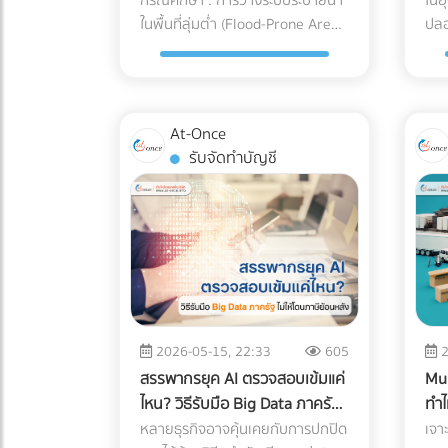
หนักเสียหายจากน้ำท่วม
ra
กรณีศึกษา : การวางระบบระบายน้ำ
ในอ
เครื่องปรับอากาศหนึ่งเครื่อง
สภา
มีคนใช้งานจำนวนมาก ต้องคำนึง
โรง
ของคุณ ควรต้องมีคุณสมบัติและ
Nom
ในพื้นที่ลุ่มต่ำ (Flood-Prone Area)
ปลอ
ประกอบไปด้วยชิ้นส่วนกลไก
กลิ
ถึงกฎหมายควบคุมอาคารอย่าง
PE)
เทคโนโลยีที่ออกแบบมาเพื่อการ
หลา
เพื่อป้องกันความเสียหายของ
คือ
(Mechanical Parts) ที่ต้องทนต่อ
สมบ
เคร่งครัด สิ่งที่ต้องทำ: ตรวจสอบ
กัน
แพทย์โดยเฉพาะ ดังนี้: รถขนส่งระบบ
ดึง
เครื่องจักรหนัก ภัยธรรมชาติและฝน
กระ
แรงดันและอุณหภูมิที่เปลี่ยนแปลง
ว่า
ความสูงของราวกันตก (Parapet)
ของเ
กันสะเทือนแบบถุงลม (Air-Ride
สุด
ตกหนัก เป็นฝันร้ายของผู้รับเหมา
เล็
ตลอดเวลา หากเลือกใช้ชิ้นส่วนที่ไม่
ห่วงโซ่
ว่ามีความสูงเพียงพอและแข็งแรง
"รีไ
Suspension): นี่คือหัวใจสำคัญ!
หมา
และเจ้าของโครงการก่อสร้าง โดย
เรีย
ได้มาตรฐาน นี่คือสิ่งที่อาจต้องจ่าย
ต้อ
หรือไม่ นอกจากนี้ต้องมีป้ายบอก
เปล
ต้องใช้รถบรรทุกที่ติดตั้งช่วงล่าง
เลิ
At-Once
เฉพาะเมื่อไซต์งานตั้งอยู่ใน พื้นที่ลุ่ม
สร้
คืนในภายหลัง: 1. ต้นทุนจากของ
เข้
ทางหนีไฟที่ชัดเจน ระบบแสงสว่าง
สลาย
แบบถุงลมเท่านั้น เพื่อดูดซับแรงสั่น
ใช้
รับจัดทำบัญชี
ต่ำ ปัญหาน้ำท่วมไซต์งานไม่เพียงแต่
โรง
เสียและเวลาสูญเปล่าในไลน์ผลิต
ต้อ
ฉุกเฉิน และบันไดที่กว้างพอสำหรับ
เปร
สะเทือนและแรงกระแทกจากพื้นถนน
กลุ
ทำให้โครงการล่าช้า แต่ยังสร้าง
อาห
(False Reject & Downtime) อะไหล่
ก่อ
การอพยพผู้คนหากเกิดเหตุฉุกเฉิน
กรอ
ให้เหลือน้อยที่สุด คุ้มครองเซนเซอร์
เช่
ความเสียหายหลักล้านบาทหาก
การ
ที่ราคาถูกมักจะแลกมากับการ
ละเ
3. สภาพการระบายน้ำ (Drainage
อุณ
ภายในเครื่องจักรให้อยู่ในสภาพ
Tha
เครื่องจักรหนัก เช่น รถขุดดิน หรือ
ซึ่
ควบคุมคุณภาพ (QC) ที่หละหลวม
ไมค
System) ดาดฟ้าคือด่านแรกที่ต้อง
ซึม
100% บริการ White Glove
Tha
รถตอกเสาเข็ม จมน้ำ นี่คือกรณี
Waste
สมมติว่ามีการนำ Stop Valve ที่ไม่
สัม
ปะทะกับพายุฝน หากพื้นที่ดาดฟ้า
อาห
Service: การขนส่งระดับนี้ไม่ได้จบแค่
ยังก
ศึกษาและบทเรียนการจัดการพื้นที่
ตร
ได้มาตรฐานมาประกอบ เมื่อถึงขั้น
ทำล
ของคุณมีระดับความลาดเอียง
อย่างรวดเ
การดรอปของไว้หน้าประตูโรง
คุณแต
ก่อสร้าง ว่าด้วย วิธีป้องกัน
Lea
ตอนทดสอบแรงดัน แล้วพบว่าวาล์ว
ประ
(Slope) ไม่ดีพอ หรือท่อระบายน้ำ
รัก
พยาบาล แต่ทีมขนส่งต้องมีความ
ให้
เครื่องจักรเสียหายจากน้ำท่วม ด้วย
เคร
เกิดการรั่วซึม สิ่งที่ตามมาคือ
อุณห
(Floor Drain) อุดตัน จะทำให้เกิด
แข็
เชี่ยวชาญในการแกะกล่อง
ช่ว
2026-05-15, 22:33
605
2
การวาง ระบบระบายน้ำ (Drainage
ยุคใ
โรงงานต้องหยุดสายพานการผลิต
กระ
ปัญหาน้ำท่วมขัง สิ่งที่ต้องทำ: ก่อน
ต้อ
(Unpacking) นำเครื่องมือเข้าไปติด
โคร
สรรพากรยุค AI ตรวจสอบเข้มแค่
Mul
System) อย่างมืออาชีพ ปัญหาและ
ปัญ
เสียเวลาถอดประกอบใหม่ และสูญ
ฟิล
ปูพื้นใหม่ ควรเช็กระดับความลาด
pac
ตั้งยังห้องปฏิบัติการที่ซับซ้อน และ
Pag
ไหน? วิธีรับมือ Big Data ภาครัฐ
ทำไ
ความท้าทายของพื้นที่ลุ่มต่ำ ไซต์
ซึ่
เสียต้นทุนค่าแรงของพนักงานไป
สว่
เอียงของพื้นคอนกรีตว่าสามารถ
แช่แ
จัดการนำขยะบรรจุภัณฑ์กลับไปทิ้ง
การ
ไม่ให้โดนภาษีย้อนหลัง
ผสา
หลายธุรกิจอาจคุ้นเคยกับการปกปิด
เจา
งานในพื้นที่ลุ่มต่ำมักเผชิญกับสภาพ
อาห
อย่างเปล่าประโยชน์ (Downtime
เป็
ทำให้น้ำไหล ลงท่อได้สะดวกหรือไม่
ระด
อย่างถูกวิธี มาตรฐานคุณภาพระดับ
ต้อ