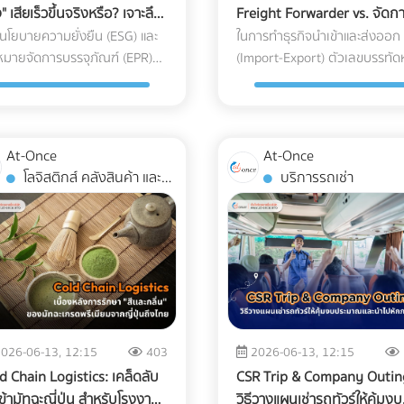
ง" เสียเร็วขึ้นจริงหรือ? เจาะลึก
Freight Forwarder vs. จัดก
 Season นี่คือจังหวะทองในการ
เคลื่อนไหวของบัญชีธนาคาร (ที่เ
รอดเรื่อง Shelf Life และ
เอกสาร "พิกัดศุลกากรและเอ
่อนโยบายความยั่งยืน (ESG) และ
ในการทำธุรกิจนำเข้าและส่งออก
ุทธ์ครับ ทำไมการตลาดแบบ
เกณฑ์รายงาน) มาจับคู่กับรายได้ท
ezer Burn สำหรับโรงงาน
มายจัดการบรรจุภัณฑ์ (EPR)
นำเข้า-ส่งออก" ด้วยตัวเอง
(Import-Export) ตัวเลขบรรทัดห
มถึงปิดการขายกลุ่ม Nomad ไม่
คุณสำแดงผ่านระบบ e-Tax Inv
วโลกในปี 2026 ทวีความเข้มงวด
ที่ฝ่ายจัดซื้อและเจ้าของกิจการมั
ตสาหกรรม
? พฤติกรรมการจองที่พักของ
และ e-Withholding Tax หากมีเ
น โรงงานผลิตอาหารหลายแห่ง
พยายามตัดทิ้งเพื่อประหยัดต้นท
่ม Digital Nomad นั้นต่างจาก
โอนเข้าบัญชีบริษัทจำนวนมาก แต
งถูกกดดันให้เปลี่ยนมาใช้ "บรรจุ
คือ "ค่าบริการตัวแทนออกของ
่องเที่ยวทั่วไปอย่างสิ้นเชิง พวก
ยอดขายที่แจ้งเสียภาษีกลับต่ำเตี
ฑ์รักษ์โลก" แต่สำหรับแวดวง
(Customs Broker) หรือ Freig
ไม่ได้มองหาสระว่ายน้ำสวยๆ
เรี่ยดิน ระบบจะตีธงแดงทันที 2.
At-Once
At-Once
ารแช่แข็ง (Frozen Food) ความ
Forwarder" หลายองค์กรมีคว
ออาหารเช้าแบบบุฟเฟต์เป็น
ขาดทุนสะสมติดต่อกัน... แต่เจ้
โลจิสติกส์ คลังสินค้า และ
บริการรถเช่า
งใจดีนี้มักจะถูกเบรกโดยฝ่าย R&D
เชื่อว่า การจัดการจองเรือและเดิ
ดับแรก แต่พวกเขากำลังมองหา
รวยขึ้น บริษัทแจ้งงบการเงินว่า
การจัดส่ง
 QA ด้วยคำถามแทงใจดำที่ว่า...
พิธีการศุลกากรด้วยตัวเองเป็น
ฟฟิศส่วนตัวที่พักผ่อนได้" 3
"ขาดทุน" หรือ "กำไรน้อยมาก" ต
ลี่ยนแพ็กเกจจิ้งแล้ว Shelf Life
เพียงงานเอกสาร (Paperwork)
ุทธ์เปลี่ยนโรงแรมให้เป็น
เนื่อง 3-5 ปี แต่กรรมการบริษัทก
ั้นลงไหม? สินค้าจะเกิดเกล็ดน้ำ
ทั่วไปที่ใครๆ ก็ทำได้ แต่ในความเป
ad Hub ที่ทำกำไรสูงสุด หาก
มีการซื้อทรัพย์สินขนาดใหญ่ เช่
ง (Freezer Burn) หรือเปล่า? และ
จริง โลกของการค้าระหว่างประเ
งการดึงดูดลูกค้ากลุ่มนี้ให้ยอม
สปอร์ต อสังหาริมทรัพย์ หรือมี
จะกรอบแตกในห้องเย็นไหม?"
ถูกผูกมัดด้วยกฎหมายและข้อบัง
ยเงินหลักหมื่นถึงหลักแสนเพื่อ
โอนเงินออกไปยังบัญชีส่วนตัวบ
มกังวลนี้คือความจริงที่หลีก
ที่ซับซ้อน การพยายามประหยัด
าพักระยะยาว คุณต้องปรับแต่ง
ครั้ง AI จะประเมินว่านี่คือการโยก
่ยงไม่ได้ ในอุตสาหกรรมอาหารแช่
หลักพันในการจ้างผู้เชี่ยวชาญ 
นำเสนอใหม่ ดังนี้: 1. สร้าง
บริษัท (Siphoning) หรือการปกป
026-06-13, 12:15
403
2026-06-13, 12:15
ง การใช้วัสดุรักษ์โลกแบบผิด
นำไปสู่ "ต้นทุนแฝงและค่าปรับหล
ding Page เฉพาะกิจ
รายได้ 3. สินค้าคงเหลือ
d Chain Logistics: เคล็ดลับ
CSR Trip & Company Outin
เภทอาจทำให้อายุการเก็บรักษาที่
ล้าน" ที่สามารถทำให้ธุรกิจสะดุด
dicated Landing Page) อย่า
(Inventory) ในงบ ไม่สอดคล้อง
ข้ามัทฉะญี่ปุ่น สำหรับโรงงาน
วิธีวางแผนเช่ารถทัวร์ให้คุ้มงบ
อยู่ได้นาน 1-2 ปี ลดลงอย่าง
จนถึงขั้นวิกฤตได้ นี่คือบทเรียน