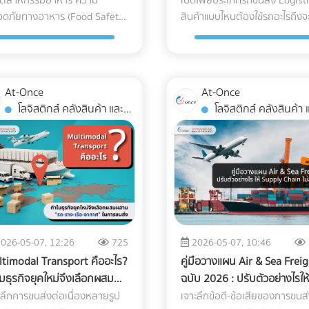
y อุตสาหกรรมอาหาร
รถอะไรถึงจะตอบโจทย์?
ุตสาหกรรมอาหาร ความ
เปิดโพยประเภทรถขนส่ง Logisti
พความสดใหม่ สีเขียวสว่าง และ
วัตถุประสงค์เพื่อการพัฒนา
งานนิยมใช้ (เช่น ไนลอนประกบ
ต่ำกว่าความเป็นจริง): แม้จะเกิด
ad" ที่ชาร์จราคาเพิ่มได้เดือนละ
ค่าสินค้าจากคู่ค้าต่างประเทศด้ว
ดภัยทางอาหาร (Food Safety)
สินค้าแบบไหนต้องใช้รถอะไรถึงจ
่นอูมามิของมัทฉะไว้ได้อย่าง
บุคลากร: กิจกรรมต้องมีกำหน
 มีความเหนียว ทนความเย็น และ
ความไม่รู้ แต่ในมุมของศุลกากรจ
ยพันบาท แถมยังเป็นสเปกที่
Cryptocurrency แล้วไม่แปลงค่
หัวใจสูงสุด การหลุดรอดของเศษ
ตอบโจทย์? ในโลกของการทำธุร
ูรณ์แบบ คือระบบขนส่งที่เรียก
(Itinerary) ชัดเจน เช่น มีการอ
รอยเจาะทะลุจากความแหลมคม
เป็นการ "หลีกเลี่ยงภาษี" ธุรกิจ
ดูดใจชาว Remote Worker ขั้น
เงินมาบันทึกเป็นรายได้ หรือโอนเ
จก พลาสติก หรือกระดูกชิ้น
B2B และ Supply Chain การขนส
 Cold Chain Logistics (ระบบ
สัมมนา หรือทำกิจกรรม CSR ที่เ
กล็ดน้ำแข็งได้ดีเยี่ยม แต่มัน
โดนกักตู้สินค้า (Customs Hold)
 3. ยิงโฆษณาแบบเจาะจงเป้า
กระเป๋าส่วนตัว ถือเป็นการหลบเล
กๆ เพียงชิ้นเดียว อาจนำไปสู่การ
สินค้าไม่ใช่แค่การนำของจากจุด 
ความเย็น) ทำไม "มัทฉะ" ถึง
ประโยชน์ต่อสังคม เป็นสิทธิประโ
ซเคิลไม่ได้" ในขณะที่หากคุณ
โดนยึดของ และถูกเรียกเก็บภาษี
ย (Precision Targeting Ads)
ภาษีที่ปัจจุบันสรรพากรร่วมมือก
กคืนสินค้า (Product Recall) ที่
ส่งที่จุด B แต่คือการต่อสู้กับ "ต
งการการดูแลระดับพิเศษ? ก่อนจะ
ที่พนักงานทุกคนเข้าถึงได้: ต้อง
ี่ยนไปใช้พลาสติกชีวภาพที่ย่อย
หลังพร้อมค่าปรับที่สูงกว่ามูลค่
กหว่านโฆษณากว้างๆ แล้วหันมา
กระดานเทรด (Exchange) เพื่อ
At-Once
At-Once
างความเสียหายมหาศาล แม้
แฝง" และ "ความปลอดภัยของ
าใจความสำคัญของการขนส่ง
เป็นการจัดเลี้ยงหรือสวัสดิการที่ใ
ได้ (เช่น PLA) วัสดุเหล่านี้มักจะ
สินค้าหลายเท่าตัว ซึ่งศุลกากรมี
กลยุทธ์ยิงแอด (Digital Ads) เจาะ
สอบร่องรอย (Blockchain
โลจิสติกส์ คลังสินค้า และ
โลจิสติกส์ คลังสินค้า และ
งานส่วนใหญ่จะใช้ เครื่อง X-ray
สินค้า" หลายครั้งที่ฝ่ายจัดซื้อหรื
งเข้าใจธรรมชาติของผงมัทฉะ
สิทธิพนักงานทุกคนอย่างเท่าเท
าะบาง ทนความเย็นจัดไม่ได้ ถุงจะ
สิทธิ์ตรวจสอบย้อนหลังได้สูงสุด
่มคนต่างชาติที่ทำงานออนไลน์
Tracing) ได้อย่างแม่นยำ อย่ารอให้
การจัดส่ง
การจัดส่ง
าร อยู่แล้ว แต่ปัญหาที่มักพบคือ
ประกอบการเลือกจ้างรถขนส่งข
น มัทฉะคือการนำใบชาทั้งใบไปบด
ไม่เลือกปฏิบัติเฉพาะกลุ่ม มีหลั
บและแตกหักง่ายมากเมื่อเจอ
10 ปี หากระบุพิกัดผิด (สำแดงภา
น ค้นหาผู้ที่สนใจ "Work from
จดหมายประเมินภาษีย้อนหลังส่
คัดทิ้งผิดพลาด (False Reject)
ใหญ่เกินความจำเป็นเพราะเผื่อเ
อียดด้วยโม่หินจนเป็นผงขนาด
การจ่ายเงินที่ถูกต้อง: ต้องมีใบ
หภูมิติดลบ แถมยังมีอัตราการ
สูงเกินจริง): ธุรกิจจะต้องจ่ายภา
iland", "Digital Nomad Visa
ถึงบริษัท! การป้องกันที่ดีที่สุดคื
งทำให้สูญเสียอาหาร (Food
เผื่อขาด จนทำให้ค่าใช้จ่ายบาน
รอน ทำให้ตัวผงชามีพื้นที่ผิว
กำกับภาษี/ใบเสร็จรับเงินที่ระบุชื่
ผ่านของไอน้ำ (WVTR) สูง ทำให้
แพงกว่าที่ควรจะเป็น ทำให้ต้นทุน
iland" หรือทำ Retargeting ไป
การวางโครงสร้างระบบบัญชีที่
) และเสียต้นทุน ในปี 2026 AI
หรือบางครั้งเลือกใช้รถผิดประเ
ผัสกับอากาศมาก ศัตรูตัวร้ายที่
บริษัทของคุณอย่างครบถ้วน 3
ารสูญเสียน้ำหนักและคุณภาพ
สินค้าสูงขึ้นและสูญเสียความ
ลุ่มที่เคยเข้ามาดูเว็บไซต์ของ
โปร่งใสและถูกต้องตามกฎหมาย
วจสอบคุณภาพ และ Machine
จนสินค้าเสียหายระหว่างทาง (เช
ายคุณภาพของมัทฉะมีอยู่ 3
เทคนิคเช่ารถทัวร์เหมาคันให้
ร็ว 3 กลยุทธ์รักษาสมดุล:
สามารถในการแข่งขันในตลาดโด
่ยังไม่ตัดสินใจจอง อย่าปล่อย
หากคุณต้องการเปลี่ยนผู้ทำบัญ
rning โรงงาน ได้เข้ามาปฏิวัติ
โดนฝนสาด หรืออุณหภูมิเปลี่ยน
การหลัก: ความร้อน (Heat):
"ประหยัดงบ" และถูกต้องตาม
ษ์โลกได้ โดย Shelf Life อาหารแช่
เปล่าประโยชน์ 2. พลาดสิทธิ
โอกาสหลุดลอยไป... ให้ At-once
หรือกำลังมองหาสำนักงานบัญชีท
ื่องตรวจจับสิ่งแปลกปลอมไปสู่
บทความนี้จะพาคุณไปกางโพย
ภูมิที่สูงเกินไปจะเร่ง
กฎหมาย การประเมินจำนวนคนแ
งไม่พัง หากโรงงานของคุณ
ประโยชน์ทางภาษีเพราะเอกสาร 
ยคุณหาทีมที่ใช่! การปรับเปลี่ยน
เชี่ยวชาญ โดยเฉพาะการวางแผ
026-05-07, 12:26
725
2026-05-07, 10:46
หม่ที่แม่นยำกว่าเดิมเพื่อแก้
ประเภทรถขนส่ง Logistics เพื่อใ
บวนการสลายตัวของคลอโร
ประเภทรถ (Capacity Planning)
งการเดินหน้าเรื่อง Eco-
ไม่สมบูรณ์ การนำเข้าหรือส่งออ
งสร้างราคา สร้าง Landing
ภาษีองค์กรยุคใหม่... เข้ามาเลือ
timodal Transport คืออะไร?
คู่มือวางแผน Air & Sea Frei
หา False Reject อย่างจริงจัง
คุณจับคู่สินค้ากับยานพาหนะได้
ล์ (Chlorophyll) ทำให้สีเขียว
เลือกรถให้พอดีกับจำนวนคน เช่
kaging ในอุตสาหกรรมอาหาร
ยังประเทศที่มีข้อตกลงเขตการค้
e ที่มี Conversion Rate สูง และ
เปรียบเทียบผู้เชี่ยวชาญตัวจริงได้
มธุรกิจยุคใหม่จึงเลือกผสม
ฉบับ 2026 : ปรับตัวอย่างไรให้
งถือเป็นมาตรฐานใหม่ที่โรงงาน
อย่างถูกต้อง คุ้มค่า และตอบโจท
างสดใส (Vibrant Green) กลาย
พนักงาน 20 คน ควรเลือกมินิบั
ข็ง นี่คือทางออกที่แบรนด์ชั้นนำ
เสรี (FTA) เช่น จีน ญี่ปุ่น หรือ
ยิงโฆษณาเจาะตลาดต่างชาติ
At-once เพื่อหมดห่วงเรื่องภาษี
น "รถ-ราง-เรือ-อากาศ" ใน
ซัพพลายเชนไม่สะดุด?
ะลึกการขนส่งต่อเนื่องหลายรูป
เจาะลึกข้อดี-ข้อเสียของการขนส
ารในไทยต้องเริ่มปรับตัวตาม
ธุรกิจมากที่สุด ทำไมฝ่ายจัดซื้อ
นสีเหลืองอมน้ำตาล (Yellowish-
แทนรถบัสขนาด 40 ที่นั่ง เพื่อลด
ับโลกกำลังปรับใช้: 1. เปลี่ยน
อาเซียน ธุรกิจสามารถใช้
งอาศัยความเชี่ยวชาญเฉพาะ
แล้วโฟกัสกับการเติบโตของธุรกิจ