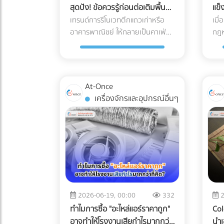
สุดปัง! ข้อควรรู้ก่อนต่อเติมพื้นที่
แข็
ลึกความเสี่ยง และมาตรฐาน
Low
ชั้นบนสุดของอาคาร
ทาง
เทรนด์การรีโนเวทตึกแถวเก่าหรือ
เมื
Logistics ที่ธุรกิจเครื่องมือแพทย์
ปรับกลย
อาคารพาณิชย์ ให้กลายเป็นคาเฟ่
Fre
กฎห
ต้องรู้ในปี 2026 ครับ 3 ความเสี่ยง
เดิ
ชิคๆ บาร์นั่งชิลรับลม หรือสวน
ทั่
อุ
แฝงที่เครื่องมือแพทย์ต้องเผชิญ
ได้
ลอยฟ้า (Rooftop Garden) กำลัง
ขึ้
ระหว่างขนส่ง การใช้รถบรรทุก
กลุ
ได้รับความนิยมอย่างมากในยุค
ต่า
ธรรมดาเพื่อขนส่งอุปกรณ์ที่เปราะ
นักท
ปัจจุบัน พื้นที่ดาดฟ้าที่เคยถูกปล่อย
ภัณ
บาง ถือเป็นการรับความเสี่ยงที่ได้ไม่
เขา
At-Once
ทิ้งร้างให้ฝุ่นเกาะ สามารถพลิกโฉม
อาห
คุ้มเสีย นี่คือ 3 ปัญหาหลักที่มักทำให้
หรื
เครื่องจักรและอุปกรณ์อื่นๆ
เป็นจุดขายหลัก (Highlight) ที่ดึงดูด
ตั้
อุปกรณ์พังจากภายใน: แรงสั่น
อัน
ลูกค้าและสร้างมูลค่าเพิ่มให้กับธุรกิจ
และ
สะเทือน (Vibration & Micro-
"ออ
ได้อย่างมหาศาล แต่การเสกพื้นที่
"เป
shocks): เลนส์ เลเซอร์ และเซนเซอร์
กลย
เปิดโล่งให้กลายเป็น Rooftop สุดปัง
จะส
ภายในอุปกรณ์มีความเปราะบางสูง
Nom
นั้น ไม่ได้มีแค่เรื่องของการเลือก
แข็
มาก แรงสั่นสะเทือนจากพื้นถนนที่ไม่
ต้อ
เฟอร์นิเจอร์สวยๆ หรือจัดแสงไฟให้
ถุง
ราบเรียบสม่ำเสมอ สามารถทำให้
จ่า
ถ่ายรูปออกมาดูดีเท่านั้น หากคุณ
ควา
แผงวงจรหลวม หรือระบบเซนเซอร์
เข้
กำลังวางแผนจะต่อเติมพื้นที่ชั้นบน
เลี
รวนได้โดยที่ภายนอกยังดูปกติ
การ
2026-06-19, 00:00
332
2
สุด นี่คือข้อควรรู้สำคัญที่คุณต้อง
แข็
สมบูรณ์ การเปลี่ยนแปลงอุณหภูมิ
Lan
ทำไมการซื้อ "อะไหล่แอร์ราคาถูก"
Col
เช็กให้ชัวร์ก่อนที่งบประมาณจะบาน
ประ
และความชื้น (Temperature &
(De
อาจทำให้โรงงานเสียกำไรมากกว่า
นำเ
ปลาย 1. โครงสร้างอาคารเดิมรับน้ำ
เคย