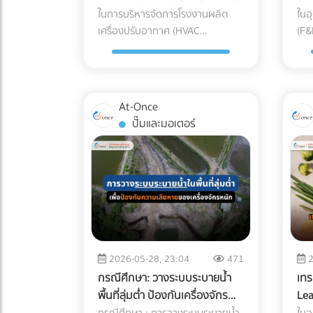
Humidity Excursions): อุปกรณ์
ส่ง
ที่คิด?
F&
ในการบริหารจัดการโรงงานผลิต
ในอ
หนักไหวหรือไม่? (Structural Load)
ฮวบ
อิเล็กทรอนิกส์ทางการแพทย์หลาย
เว็บ
เครื่องปรับอากาศ (HVAC
(F&
สิ่งแรกที่ต้องคำนึงถึงคือ "ความแข็ง
ระห
ชนิดมีข้อกำหนดเรื่องอุณหภูมิที่
Lan
Manufacturing) ตัวชี้วัดสำคัญที่
(Mat
แรงของโครงสร้าง" ดาดฟ้าตึกแถว
รุน
ชัดเจน การอยู่ในตู้ขนส่งที่ร้อนอบอ้า
เพื
ฝ่ายจัดซื้อ (Procurement) มักถูก
มูล
เก่าส่วนใหญ่ถูกออกแบบมาเพื่อรับ
แบร
วนานๆ หรือเจอความชื้นสูง อาจ
เฉพ
กดดันเสมอคือ "การลดต้นทุน (Cost
และ
น้ำหนักของตัวโครงสร้างเองและ
ท้า
ทำให้เกิดสนิม คราบตะกรัน หรือ
ทำง
Reduction)" เพื่อเพิ่มอัตรากำไรขั้น
แต่
แท็งก์น้ำเท่านั้น ไม่ได้เผื่อสำหรับการ
หา 
ไฟฟ้าลัดวงจรเมื่อเปิดใช้งาน การ
และ
At-Once
ต้นให้กับองค์กร การมองหา
วัตถ
รับน้ำหนักของกระถางต้นไม้ขนาด
ให้
เอียงและการกระแทก (Tilt & Drop):
ชัด
ปั๊มและมอเตอร์
ซัพพลายเออร์ที่เสนอราคา "ชิ้นส่วน
เนื
ใหญ่ ดินอุ้มน้ำ พื้นไม้เทียม หรือ
อาห
เครื่องมือขนาดใหญ่บางชนิดถูกระบุ
กระ
อะไหล่ (AC Parts)" ได้ถูกที่สุด จึงดู
สภา
จำนวนคนที่ขึ้นไปรวมตัวกันหนาแน่น
100% ทำไมบรรจุภัณฑ
ไว้ในคู่มือวิศวกรรมเลยว่า "ห้าม
Booking
เหมือนจะเป็นทางออกที่สมเหตุสม
ผลิ
สิ่งที่ต้องทำ: ควรปรึกษาวิศวกร
ถึง
เอียงเกินกี่องศา" การใช้พนักงานยก
"Re
ผล... แต่ในโลกของการผลิตระดับ
จาก
โครงสร้างเพื่อประเมินความสามารถ
หลั
ของ (Porter) ทั่วไปที่ไม่มีความ
(Up
อุตสาหกรรม การตัดสินใจด้วย
ไม่ใ
ในการรับน้ำหนัก (Live Load และ
การ
เชี่ยวชาญ อาจทำให้สารทำความเย็น
พัก
"ราคาป้าย" เพียงอย่างเดียว อาจนำ
คอน
Dead Load) ก่อนตัดสินใจเทปูนเพิ่ม
-18
รั่วไหล หรือแกนกลไกภายในเครื่อง
เพิ
มาซึ่ง "ต้นทุนแฝง (Hidden Costs)"
ขาด
หรือนำของหนักขึ้นไปติดตั้ง เพื่อ
"เกร
มือเสียสมดุลไปตลอดกาล
ห้อ
มหาศาลที่กัดกินกำไรของบริษัทใน
ที่ถ
ป้องกันอันตรายจากโครงสร้างทรุด
ควา
มาตรฐาน Logistics แบบไหนที่
27 น
2026-05-28, 23:04
471
2
ระยะยาวโดยที่คุณไม่รู้ตัว 3 ต้นทุน
อาจ
ตัว 2. กฎหมายอาคารและทางหนีไฟ
เกิ
ธุรกิจเครื่องมือแพทย์ต้องมองหา?
(Er
กรณีศึกษา: วางระบบระบายน้ำ
เทร
แฝงสุดอันตราย จากการใช้อะไหล่
สูญ
(Safety Regulations) การเปลี่ยน
หรื
ผู้ให้บริการขนส่ง (3PL) ระดับ
อุป
พื้นที่ลุ่มต่ำ ป้องกันเครื่องจักร
Lea
แอร์ที่ไม่ได้มาตรฐาน การประกอบ
กุญ
พื้นที่ดาดฟ้าให้เป็นพื้นที่สาธารณะที่
รสช
พรีเมียมที่จะมาดูแลสินค้าหลักล้าน
สาม