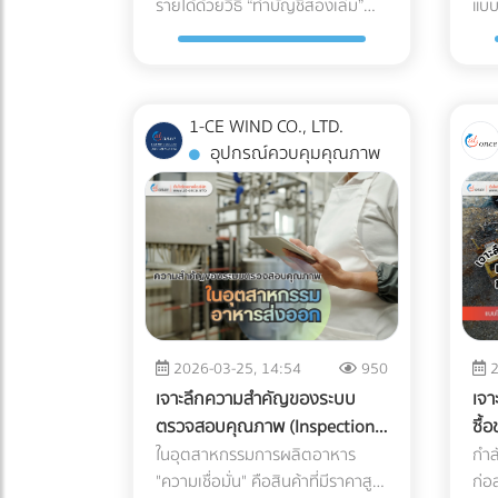
รายได้ด้วยวิธี “ทำบัญชีสองเล่ม”
กา
แบบ
ดินเหนียวที่อุ้มน้ำ (ไม่ซึมน้ำ) และมี
แนวทา
Cost) 2. ค่าใช้จ่ายในการเคลมสินค้า
bro
และควรเพิ่มจุดระบายน้ำ หรือใส่
ผ่า
สากล (Certifications): พาร์ทเนอร์
ทาง
กล่าวง่ายๆ คือ เล่มหนึ่งมีไว้ใช้จริง
รอด
ระดับน้ำใต้ดินสูง เมื่อเกิดฝนตกหนัก
Lea
และชื่อเสียงที่เสียไป (Warranty
เกิ
ตะแกรงกันเศษใบไม้ขยะอุดตัน ????
(พล
ด้าน Logistics ของคุณควรมีใบรับ
คุณ
ส่วนอีกเล่มเอาไว้โชว์เพื่อเลี่ยงการ
ไขข
น้ำจะขังตัวอย่างรวดเร็ว ทำให้ดิน
เคร
Claims & Reputation) "ความ
(Ox
จุดบอดสำคัญ: ทำไม "ระบบกันซึม"
ควา
รองมาตรฐาน เช่น ISO 13485
บริ
เสียภาษี แต่ปัจจุบันวิธีนี้ทำได้ยากขึ้น
จริ
ทรุดตัว เครื่องจักรหนักติดหล่ม และ
X-r
ทนทาน" คือหัวใจของเครื่องปรับ
สาร
ถึงเป็นสิ่งที่ห้ามตัดงบทิ้งเด็ดขาด?
อาห
(ระบบบริหารคุณภาพสำหรับเครื่อง
รวดเ
มากในยุคที่กรมสรรพากรตรวจสอบ
พาร
เกิด Downtime หรือเวลาที่สูญเปล่า
ระบ
อากาศ ชิ้นส่วนอย่าง Accumulator
และ
หลายคนมักตกหลุมพรางด้วย
หน้
1-CE WIND CO., LTD.
มือแพทย์) หรือ GDP (Good
ห้อ
ภาษีด้วย AI และ Big Data ที่ทำงาน
ของโครงการที่ประเมินค่าไม่ได้ กล่าว
Det
ทำหน้าที่สำคัญในการดักจับ
ทำใ
การนำหญ้าเทียม แผ่นไม้เทียม
PE 
อุปกรณ์ควบคุมคุณภาพ
Distribution Practice) เพื่อการัน
Sea
ตลอด 24 ชั่วโมง จากเดิมที่ต้องใช้
คือ ปัญหาน้ำท่วมขังในพื้นที่ลุ่มต่ำ
ปกต
ของเหลวไม่ให้ไหลกลับเข้าไปทำลาย
ควา
(Wood Plastic Composite) หรือ
พลา
ตีความมืออาชีพ ระบบติดตามแบบ
ของ
“เจ้าหน้าที่” ในการสุ่มตรวจเอกสาร
ไม่ได้สร้างความเสียหายแค่ค่าซ่อม
แบบ
คอมเพรสเซอร์ หาก Accumulator
แสง
กระเบื้อง ไปปูทับลงบนพื้นคอนกรีต
เป็น
Real-Time (IoT Tracking): ในยุคนี้
ร์ท
แบบ Manual ในวันนี้ เราไม่อาจใช้วิธี
บำรุงเครื่องจักรเท่านั้น แต่ทุกชั่วโมง
อาห
เกิดสนิมทะลุ หรือดักของเหลวไม่ได้
เติ
ดาดฟ้าเดิมโดยตรง เพราะคิดว่าพื้น
การ
การเช็กแค่ว่า "ของถึงไหนแล้ว" ไม่
แพล
เดิมในการหลีกเลี่ยงภาษีได้อีกต่อไป
ที่รถขุดหรือรถเบคโฮต้องจอดนิ่ง
เมื่
คอมเพรสเซอร์จะพังก่อนหมดอายุ
ชาซี
ปูนเก่าก็ดูแข็งแรงดี แต่นี่คือ "ฝัน
แตก
พออีกต่อไป ต้องมีเซนเซอร์ IoT ติด
นำข
เพราะระบบไม่ได้ดูแค่สิ่งที่คุณยื่น แต่ดู
สนิท นั่นหมายถึงค่าแรงคนงานที่
ผิวท
การใช้งานทันที ต้นทุนในการส่งช่าง
Cha
ร้าย" ที่รอวันปะทุเมื่อหน้าฝนมาเยือน
รีไ
ไว้กับกล่องสินค้า เพื่อวัดค่า G-
จบใ
"สิ่งที่คนอื่นยื่นเกี่ยวกับคุณด้วย"
เสียเปล่า ค่าเช่าเครื่องจักรที่บาน
รวม
ไปซ่อมบำรุงหน้างาน (After-sales
เส้
ธรรมชาติของพื้นคอนกรีตดาดฟ้าที่
(Ci
Force (แรงกระแทก), อุณหภูมิ และ
Age
คำถามสำคัญคือ... ธุรกิจของคุณ
ปลาย และความเสี่ยงที่จะโดนค่าปรับ
อย่
Service) และการเสียชื่อเสียงของ
Col
ต้องตากแดดตากฝนมาหลายปี
ตอบ
ความเอียง (Tilt) ตลอดการเดินทาง
กลย
พร้อมรับมือกับการถูกตรวจสอบ
จากความล่าช้าในการส่งมอบ
ใหม
แบรนด์ เป็นต้นทุนแฝงที่แพงกว่า
การ
ย่อมมีการยืดและหดตัวจนเกิด "รอย
ทัน
ซึ่งข้อมูลเหล่านี้สามารถใช้เป็นหลัก
ชาต
2026-03-25, 14:54
950
2
หรือยัง? ในวันที่ข้อมูลทางการเงิน
โครงการ การลงทุนวางระบบระบาย
การ
ส่วนต่างค่าอะไหล่หลายร้อยเท่า 3.
"คว
แตกร้าวขนาดเล็ก (Hairline
เกร
ฐานยืนยันความสมบูรณ์ของสินค้า
Des
เจาะลึกความสำคัญของระบบ
เจา
ทุกเส้นทางเชื่อมโยงถึงกัน 3 วิธี
น้ำที่ได้มาตรฐานตั้งแต่เนิ่นๆ จึง
หนา
ต้นทุนจากการไม่ผ่านมาตรฐาน
แบบ
Cracks)" ที่ตาเปล่ามองไม่เห็น เมื่อ
เจา
เมื่อส่งมอบได้ สรุปความคุ้มค่า
และ
ตรวจสอบคุณภาพ (Inspection
ซื้
เตรียมพร้อมรับมือ ให้ธุรกิจ
เป็นการซื้อความเสี่ยงที่คุ้มค่าที่สุด
x-r
สากล (Compliance Risks) ในปี
Tem
คุณนำวัสดุไปปูทับ น้ำฝนจะซึมผ่าน
แข็
(ROI): ทำไมถึงควรลงทุนใน
SEO
System) ในอุตสาหกรรมอาหาร
ผู้
ในอุตสาหกรรมการผลิตอาหาร
กำลั
ปลอดภัยจาก "ภาษีย้อนหลัง" นี่คือ
กรณีศึกษาจำลอง: การวางระบบ
หรือ
2026 ทั่วโลกหันมาใช้น้ำยาแอร์รักษ์
ฟาร
ร่องพื้นลงไปขังอยู่ใต้แผ่นหญ้าเทียม
ใช้
Specialized Logistics? ผู้บริหาร
โรง
ส่งออก: ปราการด่านสุดท้ายสู่
"ความเชื่อมั่น" คือสินค้าที่มีราคาสูง
ก่อ
3 ตัววิธีปรับตัวสำคัญ ที่เจ้าของ
ระบายน้ำพื้นที่ก่อสร้าง ในการแก้
สิ่
โลก (Eco-Friendly Refrigerants)
ไทย 
หรือพื้นไม้ ความชื้นที่สะสมอยู่ตลอด
Dir