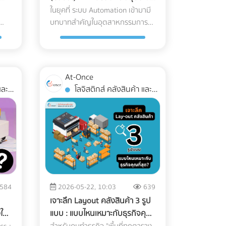
รกิจ
กระดาษ ในขณะที่ Soy Ink ทำจาก
อย่างปลอดภัย
ในยุคที่ ระบบ Automation เข้ามามี
 ที่
การปนเปื้อนก่อนถึงมือแพทย์และ
ุณ
น้ำมันพืช ย่อยสลายได้ทางชีวภาพ
บทบาทสำคัญในอุตสาหกรรมการ
คนไข้ Cleanroom ในอุตสาหกรรม
ำเข้า
และทำให้กระดาษถูกนำไปรีไซเคิลใหม่
ล
ผลิต การนำ AGV หรือ หุ่นยนต์ที่วิ่ง
ด้วย
พลาสติกการแพทย์ คืออะไร?
็อก
ได้ง่ายขึ้นมาก Key Insight: การ
ค์กร
เคลื่อนที่ไปทั่วโรงงาน เข้ามาใช้งาน
Cleanroom คือห้องที่มีการควบคุม
อ
เปลี่ยนมาใช้ Soy Ink ไม่ได้ทำให้สีสัน
รและ
แต่คำถามที่วิศวกรและผู้จัดการ
สภาพแวดล้อมอย่างเข้มงวด ไม่ว่าจะ
่มี
ของบรรจุภัณฑ์ดรอปลง ในทางกลับ
่อง
โรงงานต้องตอบให้ได้คือ... เราจะ วิธี
ากร
เป็นปริมาณฝุ่นละอองในอากาศ,
ยตัด
กัน เม็ดสีในน้ำมันถั่วเหลืองยังช่วย
At-Once
เตรียมพื้นที่สำหรับ AGV อย่างไร
อุณหภูมิ, ความชื้น, และความดัน
่า
ให้งานพิมพ์มีความสดใสและคมชัด
โลจิสติกส์ คลังสินค้า และ
เพื่อให้ ความปลอดภัยในโรงงาน อยู่
ือ
อากาศ โดยใช้ระบบแผ่นกรองอากาศ
่าย
มากกว่าหมึกปิโตรเลียมในบางเฉดสี
การจัดส่ง
่าย
ในระดับสูงสุด และมนุษย์สามารถ
ประสิทธิภาพสูง (HEPA หรือ ULPA
อีกด้วย ข้อแตกต่างระหว่าง หมึก
ทำงานร่วมกันได้อย่างไร้กังวล? 4
Filters) เพื่อดักจับอนุภาคขนาดเล็ก
่าย
ดั้งเดิม Vs. Soy Ink ยกระดับบรรจุ
ก
สิ่งที่โรงงานต้องเตรียม เมื่อเปลี่ยน
ี่
ที่มองไม่เห็นด้วยตาเปล่า สำหรับ
ดิน
ภัณฑ์ของคุณ เพื่อพิชิตใจลูกค้าราย
มาใช้ระบบรถลำเลียงอัตโนมัติ
การผลิตพลาสติก Medical Grade
ใหญ่ อย่าปล่อยให้บรรจุภัณฑ์แบบ
ง
(AGV) การนำรถลำเลียงสินค้า
นค้า
(เช่น กระบอกฉีดยา, สายน้ำเกลือ,
บ
เดิมๆ กลายเป็นต้นทุนภาษีคาร์บอน
อัตโนมัติ (AGV) เข้ามาใช้วิ่งส่งของ
หรือชิ้นส่วนรากฟันเทียม) มาตรฐาน
ที่บานปลาย หากคุณกำลังมองหา
ิษัท
ในคลังสินค้าช่วยลดแรงงานได้
ช้
ห้องปลอดเชื้อที่นิยมใช้มักจะอ้างอิง
โรงพิมพ์ที่ได้มาตรฐาน FSC และ
584
2026-05-22, 10:03
639
ัด
มหาศาล แต่เนื่องจากหุ่นยนต์
 vs.
ตามมาตรฐาน ISO 14644-1 โดย
 5.
เชี่ยวชาญการใช้หมึก Soy Ink ระดับ
เจาะลึก Layout คลังสินค้า 3 รูป
ประเภทนี้มีการเคลื่อนที่ตลอดเวลา
ือ
ระดับที่พบได้บ่อยในโรงงานผลิต
อุตสาหกรรม เข้ามาค้นหาและเปรียบ
ใช้
แบบ : แบบไหนเหมาะกับธุรกิจคุณ
มี
การเตรียมพื้นที่จึงต้องรัดกุมเป็น
ภาษี
เครื่องมือแพทย์คือ ISO Class 7 และ
ำระ
เทียบพาร์ทเนอร์โรงพิมพ์คุณภาพได้