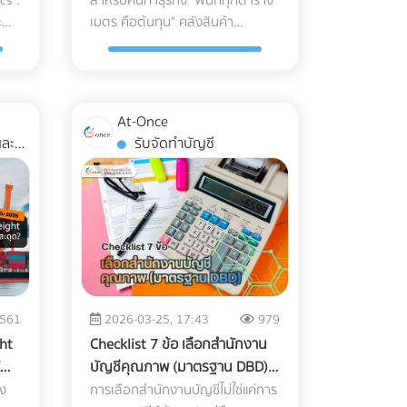
ที่สุด?
cs :
สำหรับคนทำธุรกิจ "พื้นที่ทุกตาราง
พิเศษ: เคลียร์สิ่งกีดขวางและทำพื้น
จาก
ISO Class 8 ซึ่งมีการจำกัดจำนวน
ย
ฟรีที่ At-once แพลตฟอร์มรวม
ะ
เมตร คือต้นทุน" คลังสินค้า
ดการ
ผิวให้เรียบ: ระบบนำทาง AGV ไม่ว่า
ะถือ
อนุภาคในอากาศอย่างรัดกุม เพื่อให้
า
บริษัท B2B ชั้นนำของไทย!
กิจ
(Warehouse) จึงไม่ใช่แค่ห้องกว้างๆ
บรม
จะเป็นแบบแถบแม่เหล็กหรือระบบ
อาจ
มั่นใจว่าชิ้นงานจะสะอาดที่สุด 3
ข้า
่ง
เอาไว้เก็บของชั่วคราว แต่เป็นหัวใจ
ป็น
นำทางด้วยเลเซอร์ (LiDAR) จะ
เหตุผลที่ Cleanroom ขาดไม่ได้ใน
ี่ยง
A ไป
สำคัญของระบบ Supply Chain
ยชน์
ทำงานได้ดีที่สุดบนพื้นผิวที่เรียบ ไม่มี
ย้อน
การผลิตอุปกรณ์การแพทย์ ทำไม
ับ
้นทุน
พอๆกับการจัดการคลังสินค้าอย่าง
หลุมบ่อ และไม่มีเศษขยะบดบัง
า
โรงงานรับฉีดพลาสติก (Injection
ตรวจ
At-Once
มีกลยุทธ์ หากคุณออกแบบผังคลัง
ห้
เซนเซอร์ที่ตัวรถ กำหนดทางวิ่งและ
Molding) ทั่วไป ถึงไม่สามารถผลิต
รับจัดทำบัญชี
อผู้
สินค้า (Layout) ผิดพลาด นั่นหมาย
ียม
จัดระเบียบ Traffic: ต้องระบุเส้น
ถึง
อุปกรณ์การแพทย์ได้? คำตอบอยู่ใน
นาด
ถึงระยะเวลาการทำงานที่นานขึ้น
กฐาน
ทางการวิ่งของ AGV ให้ชัดเจน โดย
ษี
ความเข้มงวด 3 ประการดังต่อไปนี้:
งมา
หลือ
พนักงานเดินชนกัน สินค้าเสียหาย
เว้นระยะห่างจากทางเดินของมนุษย์
ษี
1. การควบคุมปริมาณเชื้อจุลินทรีย์
อ
ปลาย
และกลายเป็น "ต้นทุนแฝง" ที่กัดกิน
อ
(Pedestrian Walkway) อย่างน้อย
(Bioburden Control) ก่อนที่
ภท
กำไรของคุณทุกเดือน บทความนี้จะ
0.5 เมตรตามมาตรฐาน และต้องมี
อุปกรณ์พลาสติกจะถูกส่งไปฆ่าเชื้อ
่น
พาเจาะลึกรูปแบบ Layout คลัง
ป้ายเตือนในจุดตัดหรือทางแยกที่หุ่น
ย
ด้วยรังสีแกมมา (Gamma) หรือก๊าซ
ชี
)
สินค้า 3 สไตล์ที่ได้รับความนิยมมาก
ยนต์ต้องวิ่งผ่าน จัดพื้นที่สถานี
เอทิลีนออกไซด์ (EtO) อุปกรณ์เหล่า
ี่
ที่สุดในระดับสากล เพื่อให้คุณตัดสิน
ละ
ชาร์จไฟอัตโนมัติ (Charging Zone):
C/O
นั้นจะต้องมีปริมาณเชื้อจุลินทรีย์เริ่ม
น
561
2026-03-25, 17:43
979
ห้
ใจได้ว่า... รูปแบบไหนที่จะช่วยรีด
:
รถ AGV ยุคใหม่จะวิ่งกลับไปชาร์จ
กไป
ต้น (Bioburden) ต่ำที่สุดเท่าที่จะ
ก
ght
Checklist 7 ข้อ เลือกสำนักงาน
ประสิทธิภาพการทำงาน และเหมาะ
น
แบตเตอรี่เองเมื่อแบตใกล้หมด พื้นที่
า
ทำได้ การผลิตชิ้นส่วนพลาสติก
ที่
บัญชีคุณภาพ (มาตรฐาน DBD)
ย์
กับธุรกิจของคุณที่สุด! ทำไมการ
ส
นี้ต้องมีการระบายอากาศที่ดี
ภายใน Cleanroom จะช่วยลดความ
เลือกที่ไหนดีให้ธุรกิจรุ่ง ไม่โดน
่ง
การเลือกสำนักงานบัญชีไม่ใช่แค่การ
ต้อง
ออกแบบ Layout คลังสินค้าถึงเป็น
ค่า
เนื่องจากมีความร้อนสูง และต้องติด
เสี่ยงที่แบคทีเรีย เชื้อรา หรือไวรัส จะ
ได้