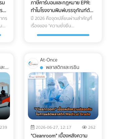
รม
ภาษีคาร์บอนและกฎหมาย EPR:
กร
ทำไมโรงงานพิมพ์บรรจุภัณฑ์ต้อง
เปลี่ยนมาใช้หมึกถั่วเหลือง (Soy
พากร
ปี 2026 คือจุดเปลี่ยนผ่านสำคัญที่
จบ
Ink) และกระดาษ FSC
เรื่องของ "ความยั่งยืน
ใช้
(Sustainability)" ไม่ใช่แค่แคมเปญ
่อม
CSR เพื่อภาพลักษณ์อีกต่อไป แต่
แบบ
กลายเป็น "กำแพงภาษี" และ "ข้อ
กีดกันทางการค้า" ที่ส่งผลกระทบ
At-Once
หลบ
ต่อต้นทุนของธุรกิจ B2B โดยตรง
พลาสติกและเรซิน
น
โดยเฉพาะกฎหมาย EPR (Extended
้
Producer Responsibility) ที่บีบให้
ะลาย
เจ้าของแบรนด์ต้องรับผิดชอบต่อ
ซากบรรจุภัณฑ์ของตนเอง หาก
ี่
โรงงานของคุณผลิตบรรจุภัณฑ์ที่
อง
รีไซเคิลยาก หรือปล่อยคาร์บอนสูง
ลูกค้ารายใหญ่ระดับโลกจะตัดคุณ
ี: 1.
ออกจาก Supply Chain ทันที นี่คือ
239
2026-06-27, 12:17
262
ment
เหตุผลว่าทำไมการเปลี่ยนมาใช้วัสดุ
"Cleanroom" เบื้องหลังความ
วาม
รักษ์โลกจึงเป็นทางรอดเดียว ทำไม