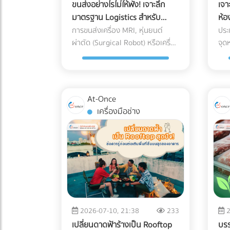
ขนส่งอย่างไรไม่ให้พัง! เจาะลึก
เจา
มาตรฐาน Logistics สำหรับ
ห้อ
อุปกรณ์การแพทย์ขั้นสูง (High-
กลย
การขนส่งเครื่อง MRI, หุ่นยนต์
ประ
Tech Medical Devices)
ผ่าตัด (Surgical Robot) หรือเครื่อง
จุด
เลเซอร์ความงามมูลค่าหลักสิบล้าน
โลก
ไม่เหมือนกับการส่งพัสดุทั่วไป เพราะ
ในป
ความเสียหายของเครื่องมือแพทย์
ทำไ
ขั้นสูงเหล่านี้ ไม่ได้จำกัดอยู่แค่ "รอย
ถึง
At-Once
ขีดข่วน" หรือ "ของแตกหัก" แต่อาจ
เช่
เครื่องมือช่าง
หมายถึง "การตั้งค่าที่ผิดเพี้ยน
จะเ
(Calibration Error)" สำหรับผู้นำ
หลั
เข้าเครื่องมือแพทย์ คลินิก หรือโรง
คงท
พยาบาล ความผิดเพี้ยนเพียง
พึ่
มิลลิเมตรเดียวส่งผลโดยตรงต่อ
Age
การวินิจฉัยโรคและชีวิตของผู้ป่วย
"รา
หากเกิดความเสียหายระหว่างขนส่ง
Nom
นอกจากประกันสินค้าอาจขาดแล้ว
(1-
2026-07-10, 21:38
233
2
ความน่าเชื่อถือขององค์กรก็จะลด
โรง
เปลี่ยนดาดฟ้าร้างเป็น Rooftop
บรร
ลงทันที บทความนี้จะพาคุณไปเจาะ
Occ