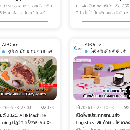
ลูกค้ากลุ่มนี้ไปที่หน้า Home ของ
ความเป็นจริง นี่คือจุดตายของธุ
B
ประมาณและนำไปหักภาษีได้
ุตสาหกรรมอาหารและเครื่องดื่ม
การจัด Outing บริษัท หรือ CSR
ฮาบ หรือเกิดความเสียหาย
แพงและความเสี่ยงระดับโครงสร้าง
ไซต์โรงแรมทั่วไป ให้สร้างหน้า
ซื้อมาขายไป หากยอดขายของค
B Manufacturing) "มัทฉะ"
Trip ไม่ได้เป็นเพียงแค่สวัสดิการ
ว่างขนส่ง ซึ่งส่งผลกระทบอย่าง
ธุรกิจต้องแบกรับเมื่อตัดสินใจ
ding Page แยกออกมาต่างหาก
น้อย แต่การสั่งซื้อวัตถุดิบหรือน
cha) ถือเป็นหนึ่งในวัตถุดิบที่มี
พนักงานที่ ฝ่ายทรัพยากรบุคค
แรงต่อกำไรและชื่อเสียงของ
จัดการเอกสารและพิกัดศุลกากร
่อขายแพ็กเกจ Long-stay โดย
สินค้ามีปริมาณมหาศาลจน "สต
ค่าสูง (High-value Ingredient)
(HR) ใช้เพื่อรักษาคนเก่งไว้ในอง
นด์ เรามาทำความเข้าใจความ
ตัวเอง 3 สิ่งที่ไม่อยากให้เกิด เมื่อ
าะ หน้านี้ต้องโชว์ภาพห้อง
บวม" ผิดปกติ สรรพากรจะตั้งข้
ได้รับความนิยมอย่างต่อเนื่อง
เท่านั้น แต่ในมุมมองของผู้บริหา
ทายนี้ตามความเป็นจริง พร้อม
การจัดการเอกสารศุลกากรผิด
านที่สว่าง มีปลั๊กไฟเพียงพอ
สงสัยว่าคุณแอบขายสินค้าแบบไม
ในขณะเดียวกัน มัทฉะก็เป็น
ฝ่ายบัญชี กิจกรรมเหล่านี้คือเครื
"ทางรอด" เชิงวิศวกรรมที่จะช่วย
พลาด 1. การสำแดง "พิกัดศุลก
ระบุความเร็วอินเทอร์เน็ตอย่าง
ใบกำกับภาษี (ขายของเถื่อน/ขา
At-Once
At-Once
ุดิบที่ปราบเซียนที่สุดชนิดหนึ่ง
มือในการบริหารจัดการภาษีที่มี
โรงงานของคุณรักษ์โลกได้ โดยที่
(HS Code)" ผิดพลาด HS Code
เจน พร้อมปุ่ม Call-to-Action ที่
ราคา) 4. ค่าใช้จ่ายเบ็ดเตล็ดและค
อุปกรณ์ควบคุมคุณภาพ
โลจิสติกส์ คลังสินค้า และ
่องจากความเปราะบางและไวต่อ
ประสิทธิภาพในปี 2026 หลาย
ารแช่แข็งยังคงคุณภาพสมบูรณ์
(Harmonized System Code) ค
ตุ้นให้เกิดการจองตรง (Direct
รับรองพุ่งสูงปรี๊ด การยัด "รายจ
การจัดส่ง
พแวดล้อม สำหรับโรงงานผู้
องค์กรอาจยังไม่ทราบว่า ค่าใช้จ
์รักษ์โลกทั่วไป
รหัสตัวเลขสากลที่ใช้แยกประเภท
) ทันที 2. จัดแพ็กเกจ
ส่วนตัว" เข้ามาเป็น "ค่าใช้จ่าย
ต การนำเข้ามัทฉะเกรดพรีเมียม
ในการเช่ารถบัส หรือ เช่ารถทัวร์
สอบตกใน "ห้องเย็น"? หน้าที่
สินค้าทั่วโลก ซึ่งรหัสนี้จะเป็นตัว
ady to Work" เพื่ออัปราคา
บริษัท" เป็นเรื่องที่ AI จับทางได้ง
ประเทศญี่ปุ่นมายังประเทศไทย
สามารถนำไปเป็นรายจ่ายเพื่อหั
กของบรรจุภัณฑ์อาหารแช่แข็งคือ
กำหนดอัตราภาษีนำเข้า-ส่งออกท
selling) แทนที่จะลดราคาห้อง
มาก หากหมวดหมู่ค่ารับรอง ค่าเ
ช่แค่การขนส่งผงชาใส่ตู้
ภาษีบริษัทได้ หากมีการวางแผน
ทนต่ออุณหภูมิติดลบ (ตั้งแต่
ธุรกิจต้องจ่าย การตีความ HS
เพื่อแข่งกับอพาร์ตเมนต์ ให้คุณ
ทาง หรือค่าใช้จ่ายเบ็ดเตล็ด มี
เทนเนอร์แล้วจบไป เพราะหาก
อย่างถูกต้องตามข้อกำหนดขอ
°C ไปจนถึง -40°C) และต้องเป็น
Code ไม่ใช่เรื่องตรงไปตรงมา สิ
่มมูลค่า (Value-added) เข้าไปใน
สัดส่วนที่สูงผิดปกติเมื่อเทียบกั
การบริหารจัดการซัพพลายเชน
กรมสรรพากร เงื่อนไขการนำค่าใช้
าะป้องกัน (Barrier)" ไม่ให้
หนึ่งชิ้นอาจเข้าข่ายพิกัดได้หลาย
งพัก เช่น เพิ่มหน้าจอ Monitor
รายได้รวมของบริษัท
ูกต้อง สิ่งที่ส่งมาถึงหน้าโรงงาน
จ่าย Outing & CSR ไปหักภาษีบร
มชื้นระเหยออกจากอาหารจน
หมวดหมู่ขึ้นอยู่กับวัสดุหรือการใ
ิ้ว และเก้าอี้เพื่อสุขภาพ
(Benchmarking) เตรียมตัวรับ
026-05-28, 23:04
483
2026-05-22, 10:03
กลายเป็นเพียง "ผงชาสีหม่น" ที่
การจะตอบคำถามว่า "เช่ารถบัสจ
ดสภาวะ Freezer Burn (เนื้อสัตว์
งาน (เช่น ชิ้นส่วนพลาสติกทั่วไป
gonomic Chair) การลงทุนซื้อ
จดหมายเชิญพบเจ้าหน้าที่ได้เลย
นด์ 2026: AI & Machine
เปิดโพยประเภทรถขนส่ง
เสียทั้งเอกลักษณ์และมูลค่า
สัมมนา หักภาษีได้ไหม?" ต้อง
ออาหารแห้งกระด้างและเสีย
ชิ้นส่วนพลาสติกสำหรับเครื่องม
กรณ์เหล่านี้เพียงหลักพัน
ทำธุรกรรมคริปโตฯ หรือ Digital
rning ปฏิวัติเครื่องสแกน X-
Logistics : สินค้าแบบไหนต้อง
แจสำคัญที่อยู่เบื้องหลังการคง
พิจารณาเงื่อนไขหลัก ดังนี้: ต้อง
าติ) พลาสติกแบบดั้งเดิมที่
แพทย์) หากระบุพิกัดผิด (สำแดง
ารถนำมาตั้งเป็นแพ็กเกจ "Pro
Assets โดยไม่ลงบัญชี การรับช