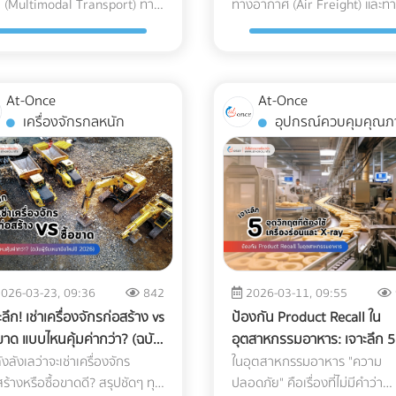
รขนส่ง
 (Multimodal Transport) ทาง
ทางอากาศ (Air Freight) และท
งสากลนี้ Machine
ซีเรียสเรื่อง "ประเภทรถขนส่ง"?
wn) ออกซิเจน (Oxygen): ทำให้
ใช้จ่ายส่วนเกิน การคำนวณเส้น
นสู่ Mono-material PE
Certificate of Origin (C/O) หร
 หากทีม In-house ของโรงแรม
อย่างเต็มที่!
ของธุรกิจ B2B ยุคใหม่ พร้อม
เรือ (Sea Freight) พร้อมวิธี
rning เปลี่ยนการทำงานของ
ตัดสินใจเลือกรถขนส่งมีผลโดย
ดปฏิกิริยาออกซิเดชัน
และจุดแวะพัก: วางแผนเส้นทางให
าสติกชนิดเดียวที่เกิดมาเพื่อ
หนังสือรับรองถิ่นกำเนิดสินค้า เพ
มีงานล้นมืออยู่แล้ว การใช้
้อสงสัยว่าใครคือ "เจ้าภาพ" ตัว
วางแผนซัพพลายเชนให้รอดพ้นท
ื่อง X-ray อย่างไร? เทคโนโลยี
ต่อกำไร (Profit Margin) ของบร
idation) ซึ่งจะทำลาย
ชัดเจนเพื่อหลีกเลี่ยงการวิ่งรถอ
มเย็น) วงการอุตสาหกรรม
ขอลดหย่อนหรือยกเว้นภาษีนำเข้
การ Outsource คือทางออกที่
งที่ช่วยคุมต้นทุนและเวลา ค้นหา
วิกฤต ค้นหาพาร์ทเนอร์โลจิสติก
ay อุตสาหกรรมอาหาร 2026 ใช้
เพราะรถแต่ละประเภทมีข้อจำกัด
ประกอบที่ให้กลิ่นหอม (Aroma)
ซึ่งจะช่วยลดต้นทุนค่าน้ำมันและค
ารแช่แข็งในปี 2026 กำลังมุ่ง
ความเสี่ยง: กฎเกณฑ์ในการขอ 
ร็วและคุ้มค่าที่สุด อย่าปล่อยให้
์ทเนอร์ได้ที่ At-Once
ได้ที่ At-Once
บ AI ในการทำ Anomaly
กฎหมายและลักษณะทางกายภาพ
สารต้านอนุมูลอิสระ (Catechins)
ล่วงเวลา (OT) ของคนขับรถ เลื
าไปที่โครงสร้าง Mono-material
ของแต่ละประเทศมีความละเอียด
At-Once
At-Once
งพักต้องว่างเปล่าในช่วง Low
ection (การตรวจจับความผิด
ต่างกัน: กฎหมายน้ำหนักบรรทุก
ห้รสชาติอูมามิหายไป และเกิด
บริษัทรถเช่าที่จดทะเบียนนิติบุค
(Polyethylene) คือการใช้
มาก หากกรอกข้อมูลใน
เครื่องจักรกลหนัก
อุปกรณ์ควบคุมคุณภ
son! ยกระดับการตลาดโรงแรม
ิ) แทนที่จะตั้งค่าความหนาแน่น
รถแต่ละคันถูกจำกัดน้ำหนักไม่ให้
มขมฝาดขึ้นมาแทน ความชื้นและ
ข้อนี้สำคัญที่สุด! เพื่อให้สามารถ
สติกตระกูล PE ทั้งหมดมาทำ
Commercial Invoice, Packin
คุณวันนี้ เข้ามาค้นหาพาร์ทเนอ
ตายตัว AI จะเรียนรู้ภาพของ
มาตรฐาน หากฝ่าฝืน บริษัทขอ
 (Moisture & Light): เร่งการ
ออก ใบกำกับภาษีค่าเช่ารถ และ
ถุง เนื่องจาก PE มีจุดเด่นเรื่อง
List ไม่ตรงกันเพียงจุดเดียว หรื
ี่เชี่ยวชาญบน At-once
ารที่สมบูรณ์แบบนับหมื่นภาพ
อาจโดนค่าปรับมหาศาลและเสีย
บโตของจุลินทรีย์ และทำให้สีของ
เอกสารหัก ณ ที่จ่ายได้อย่างถูก
ทนความเย็นจัดได้ดี ไม่กรอบ
ระบุเกณฑ์การผลิต (Origin
ตฟอร์มรวบรวมบริษัท B2B ชั้น
อเจอสิ่งผิดปกติที่ซ่อนอยู่ในพื้น
ประวัติ ข้อจำกัดเรื่องเวลาและเส้
ดจางลงอย่างรวดเร็ว Cold
ตามกฎหมาย เช็กลิสต์เอกสารที่ HR
 และที่สำคัญคือสามารถนำไป
Criteria) ผิดพลาด ปลายทางอ
องไทย เรามีตัวเลือกให้คุณครบ
ี่ซับซ้อน (เช่น ซีเรียล หรือถั่ว
ทาง: รถบรรทุกขนาดใหญ่ (ตั้งแต
in Logistics ทำงานอย่างไรใน
และจัดซื้อต้องเตรียมให้ฝ่ายบัญช
ซเคิลเข้าสู่ระบบเศรษฐกิจหมุนเวียน
ปฏิเสธฟอร์มนั้นทันที ทำให้ผู้นำเ
นที่เดียว: Digital Marketing
) AI จะประมวลผลและคัดแยกได้
ล้อขึ้นไป) จะติดช่วงเวลาห้ามวิ่ง
นทาง ญี่ปุ่น-ไทย? การขนส่งแบบ
ใบเสนอราคา ใบกำกับภาษี เอกส
rcular Economy) ได้ 100%
ต้องจ่ายภาษีในอัตราปกติ (MF
ncy: ผู้เชี่ยวชาญด้านการวาง
างแม่นยำ 3 เทรนด์ความสามารถ
เขตกรุงเทพฯ และปริมณฑล หา
d Chain สำหรับมัทฉะ ไม่ใช่แค่
หัก ณ ที่จ่าย รายชื่อพนักงานที่เข้า
โจทย์กฎหมายต่างประเทศได้
Rate) แบบเต็มจำนวน 3. ตกม้
ุทธ์และยิงแอดเจาะตลาดต่าง
่ของระบบ QC อาหารอัตโนมัติ 1.
สินค้าคุณต้องส่งด่วน การเลือ
นำสินค้าไปแช่ตู้เย็น แต่คือการ
ร่วม กำหนดการเดินทาง กำลัง
ที 2. ใช้เทคโนโลยี MDO-PE อัป
เรื่องใบอนุญาตเฉพาะทาง
ิ Web Developer / UX-UI
026-03-23, 09:36
842
2026-03-11, 09:55
ตรวจจับสิ่งแปลกปลอมความ
ผิดอาจทำให้ผิดนัดลูกค้าได้ เปิ
บคุมอุณหภูมิและความชื้นให้คงที่
หาบริษัทรถเช่าเหมาคันสำหรับทร
ดความเหนียวและป้องกันรอย
(Restricted Goods Licenses)
igner: ทีมสร้าง Landing Page
ะลึก! เช่าเครื่องจักรก่อสร้าง vs
ป้องกัน Product Recall ใน
แน่นต่ำ: AI ช่วยให้เครื่องสแกน
5 ประเภทรถขนส่งยอดฮิต: สินค้
ไร้รอยต่อ" (Seamless
ต่อไปอยู่หรือเปล่า? เปรียบเทียบ
ะทะลุ เพื่อแก้ปัญหาเรื่องความ
สินค้าหลายประเภทไม่สามารถนำ
ระบบ Direct Booking ที่ลื่นไหล
อขาด แบบไหนคุ้มค่ากว่า? (ฉบับ
อุตสาหกรรมอาหาร: เจาะลึก 5
ay ตรวจจับพลาสติกบาง, ยาง,
แบบไหน ใช้รถอะไร? เพื่อให้เห็น
perature Control) ตั้งแต่หน้า
ราคาและค้นหาบริษัทให้ เช่ารถบั
งแรง โรงงานบรรจุภัณฑ์ยุคใหม่จะ
ได้ทันทีแม้จะจ่ายภาษีครบแล้วก็
 Specialist: ช่วยให้เว็บไซต์
รับเหมามือใหม่ปี 2026)
วิกฤตที่ต้องใช้เครื่องร่อนและ 
งลังเลว่าจะเช่าเครื่องจักร
ในอุตสาหกรรมอาหาร "ความ
กระดูกอ่อนในเนื้อสัตว์ ซึ่งเป็น
ชัดเจน เราขอแบ่งประเภทรถที่ใช้
์มที่ญี่ปุ่นจนถึงประตูโรงงานใน
นิติบุคคล ที่เชื่อถือได้ ออกใบกำ
เทคโนโลยี MDO (Machine
แต่ต้องมีใบอนุญาตจากหน่วยงา
แรมของคุณติดหน้าแรก Google
สร้างหรือซื้อขาดดี? สรุปชัดๆ ทุก
ray
ปลอดภัย" คือเรื่องที่ไม่มีคำว่า
งที่รังสี X-ray แบบเดิมมักจะมอง
ในวงการโลจิสติกส์ออกเป็น 5
1. Origin (ต้นทางที่ญี่ปุ่น):
ภาษีได้ 100% บนแพลตฟอร์ม A
ection Orientation) ในการยืด
เกี่ยวข้อง เช่น อย. (FDA), มอก.