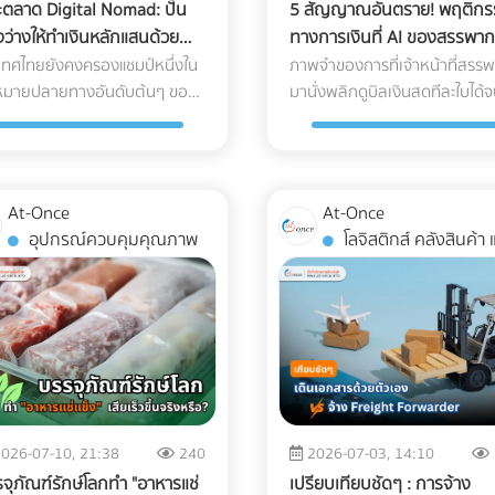
ะตลาด Digital Nomad: ปั้น
5 สัญญาณอันตราย! พฤติกร
งว่างให้ทำเงินหลักแสนด้วย
ทางการเงินที่ AI ของสรรพา
ุทธ์ Long-stay Booking
เพ่งเล็งในปี 2026
เทศไทยยังคงครองแชมป์หนึ่งใน
ภาพจำของการที่เจ้าหน้าที่สรร
หมายปลายทางอันดับต้นๆ ของ
มานั่งพลิกดูบิลเงินสดทีละใบได้
สำหรับกลุ่ม Digital Nomad
ลงแล้ว ในปี 2026 กรมสรรพากร
ี 2026 แต่คำถามที่น่าสนใจคือ...
ระบบ AI และ Big Data ในการเชื
มรายได้มหาศาลจากคนกลุ่มนี้
โยงข้อมูลทางการเงินของธุรกิจ
ไปตกอยู่กับคอนโดมิเนียมปล่อย
เรียลไทม์ (Real-time Cross-
At-Once
At-Once
า หรือโฮสต์บน Airbnb มากกว่าที่
checking) การแต่งบัญชี หรือ
อุปกรณ์ควบคุมคุณภาพ
โลจิสติกส์ คลังสินค้า และ
ป็นโรงแรมหรือรีสอร์ต? สาเหตุ
เลี่ยงภาษีด้วยวิธีเดิมๆ กลายเป็
การจัดส่ง
กเป็นเพราะโรงแรมส่วนใหญ่ยัง
ความเสี่ยงระดับวิกฤตที่อาจทำให
ำการตลาดด้วยวิธีเดิมๆ คือการ
บริษัทโดนภาษีย้อนหลังจนล้มล
งพา OTA (Online Travel
ได้ หากธุรกิจของคุณยังมี
ncies) และขายห้องพักแบบ
พฤติกรรมทางการเงินแบบนี้อยู่ น
ยวัน" ซึ่งไม่ตอบโจทย์ชาว
คือ 5 สัญญาณอันตรายที่ AI ข
ad ที่ต้องการพำนักระยะยาว
สรรพากรจะจัดว่าบริษัทคุณเป็น
6 เดือน) หากคุณเป็นเจ้าของ
"กลุ่มเสี่ยงสูง (High Risk)" ทันท
026-07-10, 21:38
240
2026-07-03, 14:10
แรมหรือผู้บริหารที่ต้องการเพิ่ม
ข้อมูล e-Tax ไม่ตรงกับ State
จุภัณฑ์รักษ์โลกทำ "อาหารแช่
เปรียบเทียบชัดๆ : การจ้าง
upancy Rate โดยเฉพาะในช่วง
ธนาคาร AI สามารถดึงข้อมูลค