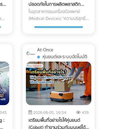
าร
ปลอดภัยในการผลิตพลาสติก
ข้า
ต้องเป็นกระดาษ FSC และ หมึกถั่ว
กสาร
Medical Grade
ในอุตสาหกรรมเครื่องมือแพทย์
ี่
เหลือง (Soy Ink)? เมื่อพูดถึงการ
นึ่ง
(Medical Devices) "ความบริสุทธิ์"
oice
พิมพ์บรรจุภัณฑ์ องค์ประกอบหลักที่
กจะ
ไม่ใช่แค่ตัวเลือก แต่คือความเป็น
งิน
ถูกเพ่งเล็งคือ "กระดาษ" และ "หมึก
ุน
ความตายของผู้ป่วย แม้ว่านัก
่
พิมพ์" กระดาษ FSC (Forest
วิศวกรรมวัสดุจะสามารถคิดค้นเม็ด
้ย
Stewardship Council): คือกระดาษ
ht
พลาสติกเกรดทางการแพทย์
ที่ได้รับการรับรองว่ามาจากป่าปลูก
At-Once
าม
(Medical Grade Plastic) ที่มี
าของ
เชิงพาณิชย์ที่มีการจัดการอย่าง
หุ่นยนต์และระบบอัตโนมัติ
น
คุณสมบัติยอดเยี่ยม ทนทาน และเข้า
ยั่งยืน ไม่ตัดไม้ทำลายป่า การใช้
กันได้ทางชีวภาพ (Biocompatible)
่อ
สัญลักษณ์ FSC บนบรรจุภัณฑ์คือใบ
มากเพียงใด แต่หากกระบวนการ
ลับ
ผ่านทางชั้นดีที่ช่วยให้สินค้าของคุณ
็น
ผลิตและการบรรจุเกิดขึ้นในสภาพ
น รถ
ส่งออกไปยังยุโรปและอเมริกาได้โดย
ทศ
แวดล้อมที่ไม่ได้มาตรฐาน พลาสติก
การ
ไม่ถูกตั้งคำถาม หมึกถั่วเหลือง (Soy
คับ
เหล่านั้นก็อาจกลายเป็นพาหะนำเชื้อ
่อย
Ink): หมึกพิมพ์แบบดั้งเดิม
งบ
โรคชั้นดี นี่คือจุดที่ "ห้องปลอดเชื้อ"
เงิน
(Petroleum-based) มีสาร VOCs
อาจ
หรือ "Cleanroom" เข้ามามีบทบาท
ิด
(Volatile Organic Compounds)
345
2026-06-05, 16:54
439
ัก
สำคัญในฐานะด่านป้อมปราการที่
สูง ซึ่งเป็นก๊าซเรือนกระจกและเป็น
g :
เตรียมพื้นที่อย่างไรให้หุ่นยนต์
แข็งแกร่งที่สุด ในการปกป้อง
กับ
อุปสรรคต่อกระบวนการรีไซเคิล
(Cobot) ทำงานร่วมกับมนุษย์ได้
ราคา
อุปกรณ์การแพทย์ให้รอดพ้นจาก