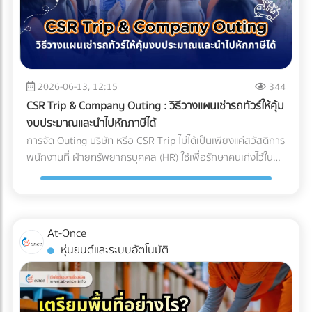
ก่อน มัทฉะคือการนำใบชาทั้งใบไปบดละเอียดด้วยโม่หินจนเป็นผง
สำหรับอุตสาหกรรมการแพทย์ นี่คือการลงทุนที่ประเมินค่าไม่ได้
อากาศชั้นนำระดับโลก ล้วนเข้าใจถึงกฎข้อนี้ดี พวกเขาจึงมักไม่
ขนาดไมครอน ทำให้ตัวผงชามีพื้นที่ผิวสัมผัสกับอากาศมาก ศัตรู
สำหรับฝ่ายจัดซื้อหรือเจ้าของแบรนด์อุปกรณ์การแพทย์ การ
ประนีประนอมกับชิ้นส่วนกลไกที่อยู่ภายใน และเจาะจงเลือกใช้ผู้
ตัวร้ายที่ทำลายคุณภาพของมัทฉะมีอยู่ 3 ประการหลัก: ความ
เลือกพาร์ทเนอร์ หรือ OEM โรงงานพลาสติกที่ได้รับการรับรอง
ผลิตชิ้นส่วน (OEM) ที่มีกระบวนการตรวจสอบคุณภาพแบบ
ร้อน (Heat): อุณหภูมิที่สูงเกินไปจะเร่งกระบวนการสลายตัวของ
มาตรฐาน Cleanroom (ISO 14644) และระบบบริหารงาน
100% และยึดมั่นในมาตรฐานระดับสูง (เช่น Japanese Quality
คลอโรฟิลล์ (Chlorophyll) ทำให้สีเขียวสว่างสดใส (Vibrant
คุณภาพสำหรับเครื่องมือแพทย์ (ISO 13485) ไม่เพียงแต่ช่วยลด
Standards หรือมาตรฐาน ISO) เท่านั้น การเปลี่ยนมุมมองจาก
Green) กลายเป็นสีเหลืองอมน้ำตาล (Yellowish-brown)
2026-06-13, 12:15
344
ความเสี่ยงในการถูกตีกลับสินค้า (Product Recall) แต่ยัง
การหา "อะไหล่ที่ถูกที่สุด" เป็น "อะไหล่ที่ลดความเสี่ยงได้มากที่สุด"
ออกซิเจน (Oxygen): ทำให้เกิดปฏิกิริยาออกซิเดชัน (Oxidation)
เป็นการสร้างความมั่นใจสูงสุดว่า ผลิตภัณฑ์ของคุณจะปลอดภัย
CSR Trip & Company Outing : วิธีวางแผนเช่ารถทัวร์ให้คุ้ม
คือกุญแจสำคัญที่ทำให้องค์กรเติบโตอย่างยั่งยืน การเลือก
ซึ่งจะทำลายสารประกอบที่ให้กลิ่นหอม (Aroma) และสารต้าน
และพร้อมช่วยชีวิตผู้ป่วยได้อย่างแท้จริง
งบประมาณและนำไปหักภาษีได้
ซัพพลายเออร์จึงไม่ใช่แค่การเปรียบเทียบใบเสนอราคา แต่คือการ
อนุมูลอิสระ (Catechins) ทำให้รสชาติอูมามิหายไป และเกิดความ
การจัด Outing บริษัท หรือ CSR Trip ไม่ได้เป็นเพียงแค่สวัสดิการ
มองหา "พาร์ทเนอร์เชิงกลยุทธ์" ที่สามารถช่วยควบคุม Total
ขมฝาดขึ้นมาแทน ความชื้นและแสง (Moisture & Light): เร่งการ
พนักงานที่ ฝ่ายทรัพยากรบุคคล (HR) ใช้เพื่อรักษาคนเก่งไว้ใน
Cost of Ownership ได้อย่างแท้จริง ท้ายที่สุดแล้ว การลงทุนกับ
เติบโตของจุลินทรีย์ และทำให้สีของชาซีดจางลงอย่างรวดเร็ว
องค์กรเท่านั้น แต่ในมุมมองของผู้บริหารและฝ่ายบัญชี กิจกรรม
ชิ้นส่วนที่มีคุณภาพตั้งแต่ต้นทาง ย่อมเป็นทางเลือกที่คุ้มค่ากว่า
Cold Chain Logistics ทำงานอย่างไรในเส้นทาง ญี่ปุ่น-ไทย?
เหล่านี้คือเครื่องมือในการบริหารจัดการภาษีที่มีประสิทธิภาพในปี
การตามแก้ปัญหาที่ปลายทางอย่างแน่นอน
การขนส่งแบบ Cold Chain สำหรับมัทฉะ ไม่ใช่แค่การนำสินค้าไป
2026 หลายองค์กรอาจยังไม่ทราบว่า ค่าใช้จ่ายในการเช่ารถบัส
แช่ตู้เย็น แต่คือการ "ควบคุมอุณหภูมิและความชื้นให้คงที่แบบไร้
หรือ เช่ารถทัวร์ สามารถนำไปเป็นรายจ่ายเพื่อหักภาษีบริษัทได้
At-Once
รอยต่อ" (Seamless Temperature Control) ตั้งแต่หน้าฟาร์มที่
หากมีการวางแผนอย่างถูกต้องตามข้อกำหนดของกรม
หุ่นยนต์และระบบอัตโนมัติ
ญี่ปุ่นจนถึงประตูโรงงานในไทย 1. Origin (ต้นทางที่ญี่ปุ่น):
สรรพากร เงื่อนไขการนำค่าใช้จ่าย Outing & CSR ไปหักภาษี
กระบวนการเริ่มต้นตั้งแต่หลังจากการบด ผงมัทฉะจะถูกบรรจุใน
บริษัท การจะตอบคำถามว่า "เช่ารถบัสจัดสัมมนา หักภาษีได้
ถุงฟอยล์ทึบแสงแบบสุญญากาศ หรือซีลพร้อมซองดูดออกซิเจน
ไหม?" ต้องพิจารณาเงื่อนไขหลัก ดังนี้: ต้องมีวัตถุประสงค์เพื่อ
ทันที จากนั้นจะถูกนำไปจัดเก็บในคลังสินค้าควบคุมอุณหภูมิ (มัก
การพัฒนาบุคลากร: กิจกรรมต้องมีกำหนดการ (Itinerary)