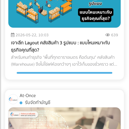
ปรับมหาศาลและเสียประวัติ ข้อจำกัดเรื่องเวลาและเส้นทาง: รถ
บรรทุกขนาดใหญ่ (ตั้งแต่ 6 ล้อขึ้นไป) จะติดช่วงเวลาห้ามวิ่งใน
เขตกรุงเทพฯ และปริมณฑล หากสินค้าคุณต้องส่งด่วน การเลือก
รถผิดอาจทำให้ผิดนัดลูกค้าได้ เปิดโพย 5 ประเภทรถขนส่งยอด
ฮิต: สินค้าแบบไหน ใช้รถอะไร? เพื่อให้เห็นภาพชัดเจน เราขอแบ่ง
2026-05-22, 10:03
639
ประเภทรถที่ใช้บ่อยในวงการโลจิสติกส์ออกเป็น 5 ประเภทหลัก
เจาะลึก Layout คลังสินค้า 3 รูปแบบ : แบบไหนเหมาะกับ
ดังนี้: 1. รถกระบะตอนเดียว (ตู้ทึบ / คอก) ราชาแห่งความคล่อง
ธุรกิจคุณที่สุด?
ตัว วิ่งได้ตลอด 24 ชั่วโมง โดยไม่มีข้อจำกัดด้านเวลา เเละบรรทุก
สำหรับคนทำธุรกิจ "พื้นที่ทุกตารางเมตร คือต้นทุน" คลังสินค้า
น้ำหนักได้ประมาณ 1-2 ตัน (ขึ้นอยู่กับโครงสร้างและการดัดแปลง
(Warehouse) จึงไม่ใช่แค่ห้องกว้างๆ เอาไว้เก็บของชั่วคราว แต่
ของรถ ) ตู้ทึบ: เหมาะกับสินค้าที่ต้องการการปกป้องจากแดด ฝน
เป็นหัวใจสำคัญของระบบ Supply Chain พอๆกับการจัดการคลัง
และฝุ่นละออง 100% คอกเหล็ก: เหมาะกับสินค้าที่รูปทรงไม่
สินค้าอย่างมีกลยุทธ์ หากคุณออกแบบผังคลังสินค้า (Layout)
แน่นอน หรือต้องการบรรทุกให้สูงขึ้นไป (แต่ต้องคลุมผ้าใบให้
ผิดพลาด นั่นหมายถึงระยะเวลาการทำงานที่นานขึ้น พนักงาน
มิดชิด) ✅ สินค้าที่ตอบโจทย์: สินค้าอุปโภคบริโภค (FMCG), ชิ้น
เดินชนกัน สินค้าเสียหาย และกลายเป็น "ต้นทุนแฝง" ที่กัดกินกำไร
At-Once
ส่วนอิเล็กทรอนิกส์ขนาดเล็ก, สินค้า E-Commerce, การย้าย
ของคุณทุกเดือน บทความนี้จะพาเจาะลึกรูปแบบ Layout คลัง
รับจัดทำบัญชี
ออฟฟิศขนาดเล็ก, หรือการกระจายสินค้าเข้าสู่ตัวเมืองที่ซอย
สินค้า 3 สไตล์ที่ได้รับความนิยมมากที่สุดในระดับสากล เพื่อให้คุณ
แคบ 2. รถบรรทุก 6 ล้อ (ตู้ทึบ / คอก) รถระดับกลางที่เป็น "เดอะ
ตัดสินใจได้ว่า... รูปแบบไหนที่จะช่วยรีดประสิทธิภาพการทำงาน
แบก" ของธุรกิจ SME รองรับน้ำหนักได้ประมาณ 5-7 ตัน ความ
และเหมาะกับธุรกิจของคุณที่สุด! ทำไมการออกแบบ Layout คลัง
ยาวกระบะมีตั้งแต่ 5-7 เมตร สามารถจัดเรียงสินค้าบนพาเลท
สินค้าถึงเป็นเรื่อง "ชี้เป็นชี้ตาย" ? ก่อนจะไปดูรูปแบบ เราต้อง