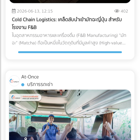
สายพานการผลิต เสียเวลาถอดประกอบใหม่ และสูญเสียต้นทุน
ความชื้นและอุณหภูมิ หากสภาพแวดล้อมแกว่งไปมา อาจส่งผล
ค่าแรงของพนักงานไปอย่างเปล่าประโยชน์ (Downtime Cost) 2.
2026-06-13, 12:15
402
ต่อขนาด (Dimension) และความแข็งแรงของชิ้นงาน
ค่าใช้จ่ายในการเคลมสินค้าและชื่อเสียงที่เสียไป (Warranty
Cold Chain Logistics: เคล็ดลับนำเข้ามัทฉะญี่ปุ่น สำหรับ
Cleanroom จะช่วยรักษาสภาพแวดล้อมให้คงที่ ทำให้ชิ้นส่วน
Claims & Reputation) "ความทนทาน" คือหัวใจของเครื่องปรับ
โรงงาน F&B
พลาสติกทุกชิ้นที่ถูกฉีดออกมามีขนาดที่แม่นยำ (Precision) ตาม
อากาศ ชิ้นส่วนอย่าง Accumulator ทำหน้าที่สำคัญในการดักจับ
ในอุตสาหกรรมอาหารและเครื่องดื่ม (F&B Manufacturing) "มัท
ที่วิศวกรออกแบบไว้ การบรรจุภัณฑ์ (Packaging): ขั้นตอนชี้ชะตา
ของเหลวไม่ให้ไหลกลับเข้าไปทำลายคอมเพรสเซอร์ หาก
ฉะ" (Matcha) ถือเป็นหนึ่งในวัตถุดิบที่มีมูลค่าสูง (High-value
ภายใน Cleanroom จุดบอดที่หลายคนมักมองข้ามคือ
Accumulator เกิดสนิมทะลุ หรือดักของเหลวไม่ได้
Ingredient) และได้รับความนิยมอย่างต่อเนื่อง แต่ในขณะเดียวกัน
กระบวนการบรรจุ แม้ชิ้นส่วนพลาสติกจะถูกผลิตออกมาอย่าง
คอมเพรสเซอร์จะพังก่อนหมดอายุการใช้งานทันที ต้นทุนในการ
มัทฉะก็เป็นวัตถุดิบที่ปราบเซียนที่สุดชนิดหนึ่ง เนื่องจากความ
สะอาดหมดจดเพียงใด แต่หากนำมาบรรจุใส่ถุงหรือกล่องใน
ส่งช่างไปซ่อมบำรุงหน้างาน (After-sales Service) และการเสีย
เปราะบางและไวต่อสภาพแวดล้อม สำหรับโรงงานผู้ผลิต การนำ
สภาพแวดล้อมเปิดธรรมดา ชิ้นงานนั้นก็จะเกิดการปนเปื้อนทันที
ชื่อเสียงของแบรนด์ เป็นต้นทุนแฝงที่แพงกว่าส่วนต่างค่าอะไหล่
เข้ามัทฉะเกรดพรีเมียมจากประเทศญี่ปุ่นมายังประเทศไทย ไม่ใช่แค่
ในโรงงานมาตรฐาน การนำชิ้นส่วนพลาสติกออกจากแม่พิมพ์
At-Once
หลายร้อยเท่า 3. ต้นทุนจากการไม่ผ่านมาตรฐานสากล
การขนส่งผงชาใส่ตู้คอนเทนเนอร์แล้วจบไป เพราะหากขาดการ
(Demolding), การประกอบชิ้นส่วน (Assembly), และ การซีล
บริการรถเช่า
(Compliance Risks) ในปี 2026 ทั่วโลกหันมาใช้น้ำยาแอร์รักษ์
บริหารจัดการซัพพลายเชนที่ถูกต้อง สิ่งที่ส่งมาถึงหน้าโรงงาน
บรรจุภัณฑ์ (Sealing) จะต้องดำเนินการให้เสร็จสิ้นภายใน
โลก (Eco-Friendly Refrigerants) ซึ่งมักจะมีแรงดันสูงกว่า
อาจกลายเป็นเพียง "ผงชาสีหม่น" ที่สูญเสียทั้งเอกลักษณ์และ
Cleanroom ทั้งหมด บรรจุภัณฑ์ที่ใช้มักเป็นถุงฟอยล์หรือถุง
น้ำยาแอร์ยุคเก่า ชิ้นส่วนราคาถูกอาจไม่ได้ถูกออกแบบมาเพื่อ
มูลค่า กุญแจสำคัญที่อยู่เบื้องหลังการคงสภาพความสดใหม่ สี
Tyvek ที่ได้มาตรฐานการแพทย์ เมื่อซีลปิดผนึกเรียบร้อยแล้ว จึง
รองรับสเปกใหม่นี้ ทำให้ไม่ผ่านมาตรฐานความปลอดภัย
เขียวสว่าง และกลิ่นอูมามิของมัทฉะไว้ได้อย่างสมบูรณ์แบบ คือ
จะสามารถนำชิ้นงานนั้นออกจาก Cleanroom สู่คลังสินค้าปกติ
นอกจากนี้ หากซัพพลายเออร์ต้นทางไม่มีระบบจัดการสิ่ง
ระบบขนส่งที่เรียกว่า Cold Chain Logistics (ระบบห่วงโซ่ความ
ได้ บทสรุป: ความมั่นใจที่ส่งต่อถึงมือผู้ป่วย การลงทุนสร้างและ
แวดล้อมที่ดี โรงงานก็อาจเผชิญความยากลำบากในการขอใบรับ
เย็น) ทำไม "มัทฉะ" ถึงต้องการการดูแลระดับพิเศษ? ก่อนจะเข้าใจ
บำรุงรักษา Cleanroom มีต้นทุนที่สูงมาก ทั้งค่าระบบปรับอากาศ
รองสากลเพื่อส่งออกสินค้าไปต่างประเทศ บทสรุป: การเปลี่ยน
ความสำคัญของการขนส่ง ต้องเข้าใจธรรมชาติของผงมัทฉะ
ค่าชุดป้องกัน (Gowning) และการตรวจสอบมาตรฐานประจำปี แต่
มุมมองจาก "ราคา" สู่ "ความคุ้มค่า" แบรนด์ผู้ผลิตเครื่องปรับ