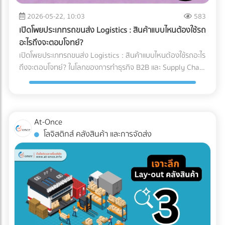
ตรวจจับสิ่งแปลกปลอมความหนาแน่นต่ำ: AI ช่วยให้เครื่องสแกน
แพลตฟอร์มรวมธุรกิจ B2B อันดับหนึ่งของไทย
x-ray ตรวจจับพลาสติกบาง, ยาง, หรือกระดูกอ่อนในเนื้อสัตว์
2026-05-22, 10:03
583
ซึ่งเป็นสิ่งที่รังสี X-ray แบบเดิมมักจะมองข้าม 2. ตรวจสอบบรรจุ
เปิดโพยประเภทรถขนส่ง Logistics : สินค้าแบบไหนต้องใช้รถ
ภัณฑ์และน้ำหนักในขั้นตอนเดียว: เครื่อง X-ray ยุคใหม่สามารถ
อะไรถึงจะตอบโจทย์?
ตรวจสอบรอยซีลรั่ว สินค้าแหว่งหาย และเช็กน้ำหนักรวมไปพร้อม
เปิดโพยประเภทรถขนส่ง Logistics : สินค้าแบบไหนต้องใช้รถอะไร
กับการหาสิ่งแปลกปลอมในเสี้ยววินาที 3. Data Analytics &
ถึงจะตอบโจทย์? ในโลกของการทำธุรกิจ B2B และ Supply Chain
Cloud Monitoring: เชื่อมต่อข้อมูลขึ้น Cloud แบบ Real-time
การขนส่งสินค้าไม่ใช่แค่การนำของจากจุด A ไปส่งที่จุด B แต่คือ
ทำให้ผู้จัดการโรงงานรู้ได้ทันทีว่าของเสียเกิดจากไลน์ผลิตไหน
การต่อสู้กับ "ต้นทุนแฝง" และ "ความปลอดภัยของสินค้า" หลาย
เพื่อแก้ไขปัญหาได้ตรงจุด การอัปเกรดมาใช้เครื่อง X-ray AI จะ
ครั้งที่ฝ่ายจัดซื้อหรือผู้ประกอบการเลือกจ้างรถขนส่งขนาดใหญ่
ช่วยให้โรงงาน วิธีลด False Reject โรงงานอาหาร ได้อย่างเป็น
เกินความจำเป็นเพราะเผื่อเหลือเผื่อขาด จนทำให้ค่าใช้จ่ายบาน
At-Once
รูปธรรม และผ่านมาตรฐานระดับโลกอย่าง HACCP, GMP หรือ
ปลาย หรือบางครั้งเลือกใช้รถผิดประเภทจนสินค้าเสียหายระหว่าง
โลจิสติกส์ คลังสินค้า และการจัดส่ง
BRC ได้ง่ายขึ้น ต้องการอัปเกรดเทคโนโลยีตรวจสอบคุณภาพใน
ทาง (เช่น โดนฝนสาด หรืออุณหภูมิเปลี่ยน) บทความนี้จะพาคุณ
โรงงานอาหาร? ค้นหาตัวแทนจำหน่ายเครื่องจักร และผู้ให้บริการ
ไปกางโพย ประเภทรถขนส่ง Logistics เพื่อให้คุณจับคู่สินค้ากับ
ระบบ Inspection Systems ระดับอุตสาหกรรม ที่ At-Once
ยานพาหนะได้อย่างถูกต้อง คุ้มค่า และตอบโจทย์ธุรกิจมากที่สุด
ทำไมฝ่ายจัดซื้อต้องซีเรียสเรื่อง "ประเภทรถขนส่ง"? การตัดสินใจ
เลือกรถขนส่งมีผลโดยตรงต่อกำไร (Profit Margin) ของบริษัท
เพราะรถแต่ละประเภทมีข้อจำกัดทางกฎหมายและลักษณะทาง
กายภาพที่ต่างกัน: กฎหมายน้ำหนักบรรทุก: รถแต่ละคันถูกจำกัด
น้ำหนักไม่ให้เกินมาตรฐาน หากฝ่าฝืน บริษัทของคุณอาจโดนค่า