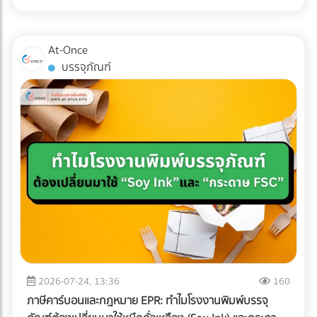
จะลดราคาห้องพักเพื่อแข่งกับอพาร์ตเมนต์ ให้คุณเพิ่มมูลค่า
time Cross-checking) การแต่งบัญชี หรือหลบเลี่ยงภาษีด้วยวิธี
ทำไมถึงควรลงทุนใน Specialized Logistics? ผู้บริหารหลาย
(Value-added) เข้าไปในห้องพัก เช่น เพิ่มหน้าจอ Monitor 27
เดิมๆ กลายเป็นความเสี่ยงระดับวิกฤตที่อาจทำให้บริษัทโดนภาษี
ท่านอาจกังวลเรื่องต้นทุน เพราะการจ้าง Premium Freight
นิ้ว และเก้าอี้เพื่อสุขภาพ (Ergonomic Chair) การลงทุนซื้อ
ย้อนหลังจนล้มละลายได้ หากธุรกิจของคุณยังมีพฤติกรรม
ย่อมมีราคาสูงกว่าขนส่งทั่วไปประมาณ 20-30% แต่ในมุมมอง
At-Once
อุปกรณ์เหล่านี้เพียงหลักพัน สามารถนำมาตั้งเป็นแพ็กเกจ "Pro
ทางการเงินแบบนี้อยู่ นี่คือ 5 สัญญาณอันตรายที่ AI ของ
ของการบริหารความเสี่ยง (Risk Management) การลงทุนตรง
บรรจุภัณฑ์
Nomad" ที่ชาร์จราคาเพิ่มได้เดือนละหลายพันบาท แถมยังเป็น
สรรพากรจะจัดว่าบริษัทคุณเป็น "กลุ่มเสี่ยงสูง (High Risk)"
นี้ "คุ้มค่ามหาศาล" เมื่อเทียบกับสิ่งที่คุณต้องเสียหากเกิดข้อผิด
สเปกที่ดึงดูดใจชาว Remote Worker ขั้นสุด 3. ยิงโฆษณาแบบ
ทันที: 1. ข้อมูล e-Tax ไม่ตรงกับ Statement ธนาคาร AI
พลาด เช่น ค่าซ่อมแซมอะไหล่หลักแสน, ค่าเสียโอกาสจากการ
เจาะจงเป้าหมาย (Precision Targeting Ads) เลิกหว่านโฆษณา
สามารถดึงข้อมูลความเคลื่อนไหวของบัญชีธนาคาร (ที่เข้าเกณฑ์
เลื่อนวันเปิดคลินิก, ค่าปรับจากโรงพยาบาล หรือแม้แต่การถูก
กว้างๆ แล้วหันมาใช้กลยุทธ์ยิงแอด (Digital Ads) เจาะกลุ่มคน
รายงาน) มาจับคู่กับรายได้ที่คุณสำแดงผ่านระบบ e-Tax Invoice
บริษัทประกันปฏิเสธความคุ้มครองเพราะใช้ระบบขนส่งที่ไม่ได้
ต่างชาติที่ทำงานออนไลน์ เช่น ค้นหาผู้ที่สนใจ "Work from
และ e-Withholding Tax หากมีเงินโอนเข้าบัญชีบริษัทจำนวนมาก
มาตรฐาน การเลือกใช้บริการขนส่งเฉพาะทางจึงเปรียบเสมือน
Thailand", "Digital Nomad Visa Thailand" หรือทำ
แต่ยอดขายที่แจ้งเสียภาษีกลับต่ำเตี้ยเรี่ยดิน ระบบจะตีธงแดงทันที
การซื้อ "ความสบายใจ" และ "ความมั่นคง" ให้กับธุรกิจของคุณ
Retargeting ไปยังกลุ่มที่เคยเข้ามาดูเว็บไซต์ของคุณแต่ยังไม่
2. ขาดทุนสะสมติดต่อกัน... แต่เจ้าของรวยขึ้น บริษัทแจ้งงบการ
ครับ ???? อุปกรณ์การแพทย์ของคุณมีมูลค่าสูงเกินกว่าจะฝากไว้
ตัดสินใจจอง อย่าปล่อยให้โอกาสหลุดลอยไป... ให้ At-once ช่วย
เงินว่า "ขาดทุน" หรือ "กำไรน้อยมาก" ต่อเนื่อง 3-5 ปี แต่
กับใครก็ได้ การหาบริษัท Logistics (3PL) ที่มีรถขนส่งแบบ Air-
คุณหาทีมที่ใช่! การปรับเปลี่ยนโครงสร้างราคา สร้าง Landing
กรรมการบริษัทกลับมีการซื้อทรัพย์สินขนาดใหญ่ เช่น รถสปอร์ต
Ride Suspension พร้อมทีมงานที่ผ่านการอบรมมาตรฐาน
Page ที่มี Conversion Rate สูง และการยิงโฆษณาเจาะตลาด
อสังหาริมทรัพย์ หรือมีการโอนเงินออกไปยังบัญชีส่วนตัวบ่อย
White Glove Service ไม่ใช่เรื่องง่ายและต้องใช้เวลาในการตรวจ
ต่างชาติ ต้องอาศัยความเชี่ยวชาญเฉพาะทาง หากทีม In-house
ครั้ง AI จะประเมินว่านี่คือการโยกเงินบริษัท (Siphoning) หรือการ
สอบประวัติอย่างละเอียด ลดความเสี่ยงและประหยัดเวลาของฝ่าย
ของโรงแรมคุณมีงานล้นมืออยู่แล้ว การใช้บริการ Outsource คือ
ปกปิดรายได้ 3. สินค้าคงเหลือ (Inventory) ในงบ ไม่สอดคล้อง
จัดซื้อ ด้วยการค้นหาและเปรียบเทียบบริษัทขนส่งเฉพาะทาง
ทางออกที่รวดเร็วและคุ้มค่าที่สุด อย่าปล่อยให้ห้องพักต้องว่าง
กับความเป็นจริง นี่คือจุดตายของธุรกิจซื้อมาขายไป หากยอด
2026-07-24, 13:36
160
สำหรับเครื่องมือแพทย์ (Healthcare Logistics) ที่ได้มาตรฐาน
เปล่าในช่วง Low Season! ยกระดับการตลาดโรงแรมของคุณวัน
ขายของคุณน้อย แต่การสั่งซื้อวัตถุดิบหรือนำเข้าสินค้ามีปริมาณ
สากล ได้ฟรีที่ At-once แพลตฟอร์มรวบรวมธุรกิจ B2B ชั้นนำ
ภาษีคาร์บอนและกฎหมาย EPR: ทำไมโรงงานพิมพ์บรรจุ
นี้ เข้ามาค้นหาพาร์ทเนอร์ที่เชี่ยวชาญบน At-once แพลตฟอร์ม
มหาศาลจน "สต็อกบวม" ผิดปกติ สรรพากรจะตั้งข้อสงสัยว่า
ของประเทศไทย