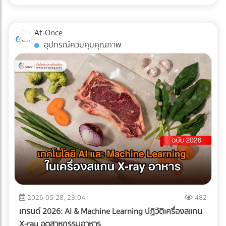
โครงการก่อสร้าง โดยเฉพาะเมื่อไซต์งานตั้งอยู่ใน พื้นที่ลุ่มต่ำ
เปรียบเทียบบริษัทรับติดตั้งระบบหุ่นยนต์คลังสินค้า (System
ปัญหาน้ำท่วมไซต์งานไม่เพียงแต่ทำให้โครงการล่าช้า แต่ยังสร้าง
Integrator) ที่ได้มาตรฐานได้แล้ววันนี้ที่ At-Once
ความเสียหายหลักล้านบาทหาก เครื่องจักรหนัก เช่น รถขุดดิน
At-Once
หรือรถตอกเสาเข็ม จมน้ำ นี่คือกรณีศึกษาและบทเรียนการจัดการ
อุปกรณ์ควบคุมคุณภาพ
พื้นที่ก่อสร้าง ว่าด้วย วิธีป้องกันเครื่องจักรเสียหายจากน้ำท่วม
ด้วยการวาง ระบบระบายน้ำ (Drainage System) อย่างมืออาชีพ
ปัญหาและความท้าทายของพื้นที่ลุ่มต่ำ ไซต์งานในพื้นที่ลุ่มต่ำมัก
เผชิญกับสภาพดินเหนียวที่อุ้มน้ำ (ไม่ซึมน้ำ) และมีระดับน้ำใต้ดิน
สูง เมื่อเกิดฝนตกหนัก น้ำจะขังตัวอย่างรวดเร็ว ทำให้ดินทรุดตัว
เครื่องจักรหนักติดหล่ม และเกิด Downtime หรือเวลาที่สูญเปล่า
ของโครงการที่ประเมินค่าไม่ได้ กล่าวคือ ปัญหาน้ำท่วมขังในพื้นที่
ลุ่มต่ำ ไม่ได้สร้างความเสียหายแค่ค่าซ่อมบำรุงเครื่องจักรเท่านั้น
แต่ทุกชั่วโมงที่รถขุดหรือรถเบคโฮต้องจอดนิ่งสนิท นั่นหมายถึง
ค่าแรงคนงานที่เสียเปล่า ค่าเช่าเครื่องจักรที่บานปลาย และความ
เสี่ยงที่จะโดนค่าปรับจากความล่าช้าในการส่งมอบโครงการ การ
ลงทุนวางระบบระบายน้ำที่ได้มาตรฐานตั้งแต่เนิ่นๆ จึงเป็นการซื้อ
ความเสี่ยงที่คุ้มค่าที่สุด กรณีศึกษาจำลอง: การวางระบบระบาย
2026-05-28, 23:04
482
น้ำพื้นที่ก่อสร้าง ในการแก้ปัญหาไซต์งานพื้นที่เสี่ยง บริษัทผู้รับ
เทรนด์ 2026: AI & Machine Learning ปฏิวัติเครื่องสแกน
เหมางานโยธาระบายน้ำ จะแบ่งการทำงานออกเป็น 2 เฟสหลัก:
X-ray อุตสาหกรรมอาหาร