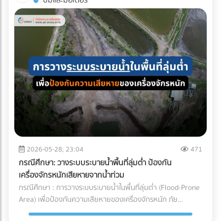
ปั๊มและมอเตอร์
ค้นหาบริษัทให้ เช่ารถบัสนิติบุคคล ที่เชื่อถือได้ ออกใบกำกับภาษี
อัตโนมัติ (AGV) เข้ามาใช้วิ่งส่งของในคลังสินค้าช่วยลดแรงงาน
ซึ่งหากสีหรือกลิ่นเพี้ยนไป ฝ่าย QA/QC จะต้องตีกลับสินค้าทั้ง
ได้ 100% บนแพลตฟอร์ม At-Once ได้เลย
ได้มหาศาล แต่เนื่องจากหุ่นยนต์ประเภทนี้มีการเคลื่อนที่ตลอด
แบตช์ ทำให้เสียทั้งเงินและเวลา ความเสถียรของผลิตภัณฑ์
เวลา การเตรียมพื้นที่จึงต้องรัดกุมเป็นพิเศษ: เคลียร์สิ่งกีดขวาง
(Product Consistency): การใช้วัตถุดิบที่คุณภาพคงที่ ช่วยให้
และทำพื้นผิวให้เรียบ: ระบบนำทาง AGV ไม่ว่าจะเป็นแบบแถบแม่
โรงงานควบคุมมาตรฐานของสินค้าสำเร็จรูป (End-product) ได้
เหล็กหรือระบบนำทางด้วยเลเซอร์ (LiDAR) จะทำงานได้ดีที่สุดบน
ง่ายขึ้น ไม่ว่าจะเป็นเครื่องดื่มบรรจุขวด หรือเบเกอรี่ สีและรสชาติ
พื้นผิวที่เรียบ ไม่มีหลุมบ่อ และไม่มีเศษขยะบดบังเซนเซอร์ที่ตัวรถ
จะเหมือนเดิมทุกรอบการผลิต ยืดอายุการจัดเก็บ (Extended
กำหนดทางวิ่งและจัดระเบียบ Traffic: ต้องระบุเส้นทางการวิ่งของ
Shelf Life): มัทฉะที่ถูกควบคุมอุณหภูมิมาอย่างดีตั้งแต่ต้นทาง
AGV ให้ชัดเจน โดยเว้นระยะห่างจากทางเดินของมนุษย์
จะมีอายุการจัดเก็บในคลังสินค้าของโรงงานได้นานขึ้น ช่วยให้ฝ่าย
(Pedestrian Walkway) อย่างน้อย 0.5 เมตรตามมาตรฐาน และ
จัดซื้อบริหารจัดการรอบการสั่งซื้อ (Lead Time) ได้อย่างยืดหยุ่น
ต้องมีป้ายเตือนในจุดตัดหรือทางแยกที่หุ่นยนต์ต้องวิ่งผ่าน จัด
บทสรุป คุณภาพของเครื่องดื่มหรืออาหารรสมัทฉะ ไม่ได้เริ่มต้นที่
พื้นที่สถานีชาร์จไฟอัตโนมัติ (Charging Zone): รถ AGV ยุคใหม่
สายพานการผลิตในโรงงาน แต่เริ่มต้นตั้งแต่การเลือกใช้วัตถุดิบ
จะวิ่งกลับไปชาร์จแบตเตอรี่เองเมื่อแบตใกล้หมด พื้นที่นี้ต้องมีการ
และการบริหารจัดการ Supply Chain สำหรับองค์กรและโรงงานผู้
ระบายอากาศที่ดีเนื่องจากมีความร้อนสูง และต้องติดตั้งระบบตัด
2026-05-28, 23:04
471
ผลิต การทำความเข้าใจระบบ Cold Chain Logistics และการ
ไฟฉุกเฉิน ตรวจสอบระบบเซนเซอร์กันชน (Safety Laser
เลือกพาร์ทเนอร์ผู้นำเข้าที่มีมาตรฐานการควบคุมอุณหภูมิที่
กรณีศึกษา: วางระบบระบายน้ำพื้นที่ลุ่มต่ำ ป้องกัน
Scanner): ก่อนปล่อยรถวิ่งจริง ต้องทดสอบระบบตรวจจับสิ่ง
รัดกุมและสามารถตรวจสอบย้อนกลับได้ (Traceability) จึงเป็น
เครื่องจักรหนักเสียหายจากน้ำท่วม
กีดขวางของรถ AGV ว่าสามารถเบรกหรือชะลอความเร็วได้ทัน
กลยุทธ์สำคัญที่จะช่วยปกป้องคุณภาพของสินค้า รักษากำไร และ
กรณีศึกษา : การวางระบบระบายน้ำในพื้นที่ลุ่มต่ำ (Flood-Prone
ท่วงทีเมื่อมีพนักงานเดินตัดหน้าตาม มาตรฐานความปลอดภัย
สร้างความไว้วางใจให้กับผู้บริโภคได้อย่างยั่งยืน
Area) เพื่อป้องกันความเสียหายของเครื่องจักรหนัก ภัย
AGV ISO 3691-4 กำลังมองหาผู้เชี่ยวชาญด้านระบบ AGV หรือ
ธรรมชาติและฝนตกหนัก เป็นฝันร้ายของผู้รับเหมาและเจ้าของ
อยากเปลี่ยนคลังสินค้าเป็น Smart Warehouse? ค้นหาและ