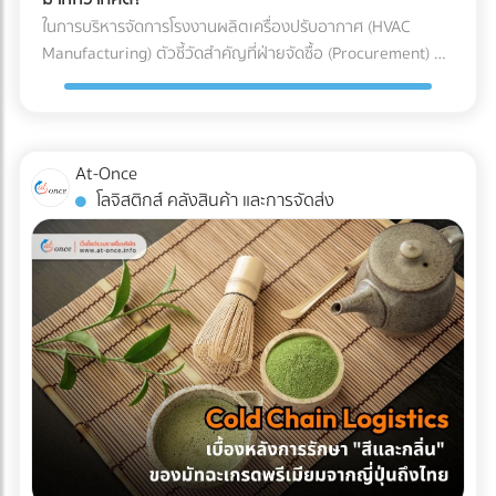
(มักเริ่มต้นที่หลักพันและพุ่งสูงขึ้นเรื่อยๆ ต่อตู้ต่อวัน) หากขอใบ
ผลิตอุปกรณ์การแพทย์ ทำไมโรงงานรับฉีดพลาสติก (Injection
กว่า 1,000 แห่งที่ให้บริการเกี่ยวข้องกับบรรจุภัณฑ์อย่างครบ
ในการบริหารจัดการโรงงานผลิตเครื่องปรับอากาศ (HVAC
อนุญาตไม่ทัน สินค้านั้นอาจถูกบังคับส่งกลับประเทศต้นทางหรือ
Molding) ทั่วไป ถึงไม่สามารถผลิตอุปกรณ์การแพทย์ได้? คำ
วงจรไว้ให้คุณแล้ว คลิกที่นี่!
Manufacturing) ตัวชี้วัดสำคัญที่ฝ่ายจัดซื้อ (Procurement) มัก
ถูกทำลายทิ้ง เปรียบเทียบชัดๆ: ทำเอง vs. ใช้ผู้เชี่ยวชาญ เพื่อชี้
ตอบอยู่ในความเข้มงวด 3 ประการดังต่อไปนี้: 1. การควบคุม
ถูกกดดันเสมอคือ "การลดต้นทุน (Cost Reduction)" เพื่อเพิ่ม
ให้เห็นภาพชัดเจนว่าทำไมการจ้าง Freight Forwarder หรือ
ปริมาณเชื้อจุลินทรีย์ (Bioburden Control) ก่อนที่อุปกรณ์
อัตรากำไรขั้นต้นให้กับองค์กร การมองหาซัพพลายเออร์ที่เสนอ
ตัวแทนออกของที่ได้มาตรฐาน จึงเป็นการลงทุนที่คุ้มค่ากว่า ลอง
พลาสติกจะถูกส่งไปฆ่าเชื้อด้วยรังสีแกมมา (Gamma) หรือก๊าซ
ราคา "ชิ้นส่วนอะไหล่ (AC Parts)" ได้ถูกที่สุด จึงดูเหมือนจะเป็น
พิจารณาตารางเปรียบเทียบนี้: บทสรุป: การป้องกันย่อมถูกกว่า
เอทิลีนออกไซด์ (EtO) อุปกรณ์เหล่านั้นจะต้องมีปริมาณเชื้อ
ทางออกที่สมเหตุสมผล... แต่ในโลกของการผลิตระดับ
การตามแก้ปัญหา ในอุตสาหกรรมโลจิสติกส์ มีประโยคคลาสสิกที่
At-Once
จุลินทรีย์เริ่มต้น (Bioburden) ต่ำที่สุดเท่าที่จะทำได้ การผลิตชิ้น
อุตสาหกรรม การตัดสินใจด้วย "ราคาป้าย" เพียงอย่างเดียว
ว่า "ปัญหาหน้าด่านศุลกากร เป็นปัญหาที่จ่ายแพงที่สุด" การ
โลจิสติกส์ คลังสินค้า และการจัดส่ง
ส่วนพลาสติกภายใน Cleanroom จะช่วยลดความเสี่ยงที่
อาจนำมาซึ่ง "ต้นทุนแฝง (Hidden Costs)" มหาศาลที่กัดกินกำไร
ทำงานร่วมกับ Freight Forwarder ที่มีประสบการณ์ ไม่ใช่แค่การ
แบคทีเรีย เชื้อรา หรือไวรัส จะเกาะติดลงบนผิวของพลาสติก ซึ่ง
ของบริษัทในระยะยาวโดยที่คุณไม่รู้ตัว 3 ต้นทุนแฝงสุดอันตราย
จ้างคนมาเดินเอกสาร แต่คือการจ้าง "ที่ปรึกษาทางกฎหมายและผู้
ช่วยให้กระบวนการฆ่าเชื้อในขั้นตอนสุดท้ายมีประสิทธิภาพ
จากการใช้อะไหล่แอร์ที่ไม่ได้มาตรฐาน การประกอบเครื่องปรับ
บริหารความเสี่ยง" ให้กับซัพพลายเชนของคุณ พวกเขาจะทำ
สมบูรณ์แบบ 100% 2. การป้องกันอนุภาคแปลกปลอม
อากาศหนึ่งเครื่องประกอบไปด้วยชิ้นส่วนกลไก (Mechanical
หน้าที่เป็นเกราะป้องกัน สแกนความผิดพลาดตั้งแต่ก่อนที่สินค้าจะ
(Particulate Matter Control) ในกรณีของอุปกรณ์ที่ต้องสัมผัส
Parts) ที่ต้องทนต่อแรงดันและอุณหภูมิที่เปลี่ยนแปลงตลอดเวลา
ถูกบรรจุลงตู้คอนเทนเนอร์ สำหรับธุรกิจ SME หรือองค์กรที่
กับกระแสเลือดโดยตรง เช่น สายสวนหลอดเลือด (Catheters)
หากเลือกใช้ชิ้นส่วนที่ไม่ได้มาตรฐาน นี่คือสิ่งที่อาจต้องจ่ายคืนใน
ต้องการเติบโตในตลาดโลกอย่างยั่งยืน การยอมจ่ายค่าบริการที่
หรือถุงเก็บเลือด ฝุ่นผงเพียงเล็กน้อยที่ปะปนเข้าไปอาจทำให้เกิด
ภายหลัง: 1. ต้นทุนจากของเสียและเวลาสูญเปล่าในไลน์ผลิต
สมเหตุสมผลให้กับผู้เชี่ยวชาญ ย่อมเป็นทางเลือกที่ปลอดภัยและ
ภาวะลิ่มเลือดอุดตัน หรือการอักเสบขั้นรุนแรงในร่างกายผู้ป่วยได้
(False Reject & Downtime) อะไหล่ที่ราคาถูกมักจะแลกมากับ
คุ้มค่ากว่าการยอมเสี่ยงเพื่อประหยัดงบเพียงเล็กน้อย แต่ต้องมา
ระบบ Cleanroom จะคอยกรองฝุ่นละออง สะเก็ดผิวหนัง หรือ
การควบคุมคุณภาพ (QC) ที่หละหลวม สมมติว่ามีการนำ Stop
นั่งเสียใจกับค่าปรับและปัญหาสินค้าติดท่าเรือในภายหลังอย่าง
เส้นผมของพนักงาน ไม่ให้หลุดรอดลงไปในไลน์การผลิตอย่าง
Valve ที่ไม่ได้มาตรฐานมาประกอบ เมื่อถึงขั้นตอนทดสอบแรงดัน
แน่นอน
เด็ดขาด 3. การควบคุมอุณหภูมิและความชื้น (Temperature &
แล้วพบว่าวาล์วเกิดการรั่วซึม สิ่งที่ตามมาคือโรงงานต้องหยุด
Humidity) พลาสติกเกรดการแพทย์บางชนิดมีความไวต่อ