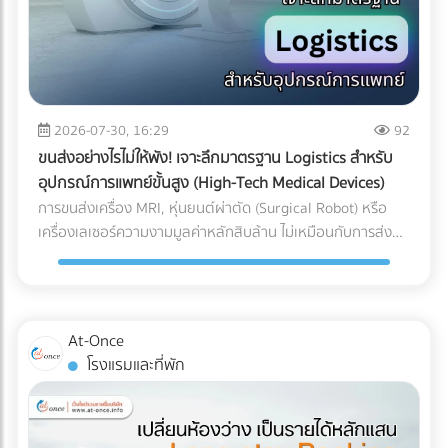
2026-07-30, 16:29
92
ขนส่งอย่างไรไม่ให้พัง! เจาะลึกมาตรฐาน Logistics สำหรับ
อุปกรณ์การแพทย์ขั้นสูง (High-Tech Medical Devices)
การขนส่งเครื่อง MRI, หุ่นยนต์ผ่าตัด (Surgical Robot) หรือ
เครื่องเลเซอร์ความงามมูลค่าหลักสิบล้าน ไม่เหมือนกับการส่ง
พัสดุทั่วไป เพราะความเสียหายของเครื่องมือแพทย์ขั้นสูงเหล่านี้
ไม่ได้จำกัดอยู่แค่ "รอยขีดข่วน" หรือ "ของแตกหัก" แต่อาจหมาย
ถึง "การตั้งค่าที่ผิดเพี้ยน (Calibration Error)" สำหรับผู้นำเข้า
เครื่องมือแพทย์ คลินิก หรือโรงพยาบาล ความผิดเพี้ยนเพียง
At-Once
มิลลิเมตรเดียวส่งผลโดยตรงต่อการวินิจฉัยโรคและชีวิตของผู้
โรงแรมและที่พัก
ป่วย หากเกิดความเสียหายระหว่างขนส่ง นอกจากประกันสินค้า
อาจขาดแล้ว ความน่าเชื่อถือขององค์กรก็จะลดลงทันที บทความ
นี้จะพาคุณไปเจาะลึกความเสี่ยง และมาตรฐาน Logistics ที่ธุรกิจ
เครื่องมือแพทย์ต้องรู้ในปี 2026 ครับ 3 ความเสี่ยงแฝงที่เครื่อง