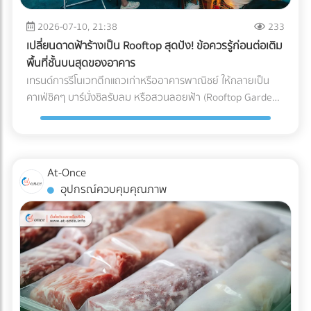
เรือนกระจกและเป็นอุปสรรคต่อกระบวนการรีไซเคิลกระดาษ ใน
ขณะที่ Soy Ink ทำจากน้ำมันพืช ย่อยสลายได้ทางชีวภาพ และ
2026-07-10, 21:38
233
ทำให้กระดาษถูกนำไปรีไซเคิลใหม่ได้ง่ายขึ้นมาก Key Insight: การ
เปลี่ยนดาดฟ้าร้างเป็น Rooftop สุดปัง! ข้อควรรู้ก่อนต่อเติม
เปลี่ยนมาใช้ Soy Ink ไม่ได้ทำให้สีสันของบรรจุภัณฑ์ดรอปลง ใน
พื้นที่ชั้นบนสุดของอาคาร
ทางกลับกัน เม็ดสีในน้ำมันถั่วเหลืองยังช่วยให้งานพิมพ์มีความ
เทรนด์การรีโนเวทตึกแถวเก่าหรืออาคารพาณิชย์ ให้กลายเป็น
สดใสและคมชัดมากกว่าหมึกปิโตรเลียมในบางเฉดสีอีกด้วย ข้อ
คาเฟ่ชิคๆ บาร์นั่งชิลรับลม หรือสวนลอยฟ้า (Rooftop Garden)
แตกต่างระหว่าง หมึกดั้งเดิม Vs. Soy Ink ยกระดับบรรจุภัณฑ์
กำลังได้รับความนิยมอย่างมากในยุคปัจจุบัน พื้นที่ดาดฟ้าที่เคย
ของคุณ เพื่อพิชิตใจลูกค้ารายใหญ่ อย่าปล่อยให้บรรจุภัณฑ์แบบ
ถูกปล่อยทิ้งร้างให้ฝุ่นเกาะ สามารถพลิกโฉมเป็นจุดขายหลัก
เดิมๆ กลายเป็นต้นทุนภาษีคาร์บอนที่บานปลาย หากคุณกำลัง
(Highlight) ที่ดึงดูดลูกค้าและสร้างมูลค่าเพิ่มให้กับธุรกิจได้อย่าง
มองหาโรงพิมพ์ที่ได้มาตรฐาน FSC และเชี่ยวชาญการใช้หมึก Soy
มหาศาล แต่การเสกพื้นที่เปิดโล่งให้กลายเป็น Rooftop สุดปังนั้น
At-Once
Ink ระดับอุตสาหกรรม เข้ามาค้นหาและเปรียบเทียบพาร์ทเนอร์โรง
ไม่ได้มีแค่เรื่องของการเลือกเฟอร์นิเจอร์สวยๆ หรือจัดแสงไฟให้
อุปกรณ์ควบคุมคุณภาพ
พิมพ์คุณภาพได้ฟรีที่ At-once แพลตฟอร์มรวมบริษัท B2B ชั้น
ถ่ายรูปออกมาดูดีเท่านั้น หากคุณกำลังวางแผนจะต่อเติมพื้นที่
นำของไทย!
ชั้นบนสุด นี่คือข้อควรรู้สำคัญที่คุณต้องเช็กให้ชัวร์ก่อนที่งบ
ประมาณจะบานปลาย 1. โครงสร้างอาคารเดิมรับน้ำหนักไหวหรือ
ไม่? (Structural Load) สิ่งแรกที่ต้องคำนึงถึงคือ "ความแข็งแรง
ของโครงสร้าง" ดาดฟ้าตึกแถวเก่าส่วนใหญ่ถูกออกแบบมาเพื่อ
รับน้ำหนักของตัวโครงสร้างเองและแท็งก์น้ำเท่านั้น ไม่ได้เผื่อ
สำหรับการรับน้ำหนักของกระถางต้นไม้ขนาดใหญ่ ดินอุ้มน้ำ พื้น