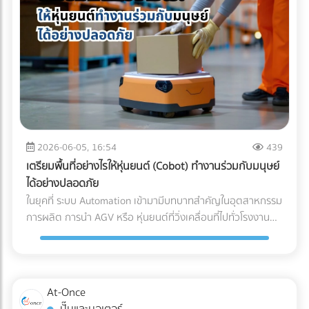
จะต่ำกว่า 15°C หรือในบางเกรดอาจติดลบ) 2. Transit (ระหว่าง
ชัดเจน เช่น มีการอบรมสัมมนา หรือทำกิจกรรม CSR ที่เป็น
การเดินทาง): การขนส่งทางเรือ (Ocean Freight) จากญี่ปุ่นมา
ประโยชน์ต่อสังคม เป็นสิทธิประโยชน์ที่พนักงานทุกคนเข้าถึงได้:
ไทยใช้เวลาประมาณ 10-14 วัน หากใช้ตู้คอนเทนเนอร์ปกติ (Dry
ต้องเป็นการจัดเลี้ยงหรือสวัสดิการที่ให้สิทธิพนักงานทุกคนอย่าง
Container) อุณหภูมิภายในตู้อาจพุ่งสูงถึง 50-60°C ในตอน
เท่าเทียม ไม่เลือกปฏิบัติเฉพาะกลุ่ม มีหลักฐานการจ่ายเงินที่ถูก
กลางวัน ซึ่งจะอบผงมัทฉะจนเสื่อมสภาพทั้งหมด ธุรกิจ B2B จึง
ต้อง: ต้องมีใบกำกับภาษี/ใบเสร็จรับเงินที่ระบุชื่อบริษัทของคุณ
ต้องเลือกใช้ ตู้คอนเทนเนอร์ควบคุมอุณหภูมิ (Reefer
อย่างครบถ้วน 3 เทคนิคเช่ารถทัวร์เหมาคันให้ "ประหยัดงบ" และ
Container) ที่สามารถตั้งค่าอุณหภูมิให้คงที่ตลอดการเดินทาง
ถูกต้องตามกฎหมาย การประเมินจำนวนคนและประเภทรถ
ฝ่ามหาสมุทร 3. Destination (ปลายทางที่ไทย): เมื่อสินค้าถึง
(Capacity Planning): เลือกรถให้พอดีกับจำนวนคน เช่น
ท่าเรือประเทศไทย ความท้าทายคือ "อุณหภูมิภายนอกที่ร้อนจัด"
พนักงาน 20 คน ควรเลือกมินิบัสแทนรถบัสขนาด 40 ที่นั่ง เพื่อ
2026-06-05, 16:54
439
กระบวนการเคลียร์สินค้าทางศุลกากร (Customs Clearance)
ลดค่าใช้จ่ายส่วนเกิน การคำนวณเส้นทางและจุดแวะพัก: วางแผน
เตรียมพื้นที่อย่างไรให้หุ่นยนต์ (Cobot) ทำงานร่วมกับมนุษย์
ต้องทำอย่างรวดเร็ว และขนถ่ายสินค้าขึ้นรถบรรทุกห้องเย็น
เส้นทางให้ชัดเจนเพื่อหลีกเลี่ยงการวิ่งรถอ้อม ซึ่งจะช่วยลดต้นทุน
ได้อย่างปลอดภัย
(Refrigerated Truck) ทันที เพื่อนำไปจัดเก็บในคลังสินค้าปรับ
ค่าน้ำมันและค่าล่วงเวลา (OT) ของคนขับรถ เลือกบริษัทรถเช่าที่
ในยุคที่ ระบบ Automation เข้ามามีบทบาทสำคัญในอุตสาหกรรม
อากาศของโรงงาน รอการเบิกจ่ายเข้าสู่สายพานการผลิตต่อไป
จดทะเบียนนิติบุคคล: ข้อนี้สำคัญที่สุด! เพื่อให้สามารถออก ใบ
การผลิต การนำ AGV หรือ หุ่นยนต์ที่วิ่งเคลื่อนที่ไปทั่วโรงงาน
ผลตอบแทนของการลงทุนใน Cold Chain สำหรับโรงงาน F&B
กำกับภาษีค่าเช่ารถ และทำเอกสารหัก ณ ที่จ่ายได้อย่างถูกต้อง
เข้ามาใช้งาน แต่คำถามที่วิศวกรและผู้จัดการโรงงานต้องตอบให้
หลายองค์กรอาจมองว่าค่าใช้จ่ายในระบบ Cold Chain Logistics
ตามกฎหมาย เช็กลิสต์เอกสารที่ HR และจัดซื้อต้องเตรียมให้ฝ่าย
ได้คือ... เราจะ วิธีเตรียมพื้นที่สำหรับ AGV อย่างไร เพื่อให้ ความ
นั้นสูงกว่าการขนส่งปกติ 20-30% แต่หากประเมินถึง ความคุ้มค่า
บัญชี: ใบเสนอราคา ใบกำกับภาษี เอกสารหัก ณ ที่จ่าย รายชื่อ
ปลอดภัยในโรงงาน อยู่ในระดับสูงสุด และมนุษย์สามารถทำงาน
รวม (Total Cost of Ownership) การลงทุนนี้คือการป้องกัน
พนักงานที่เข้าร่วม กำหนดการเดินทาง กำลังมองหาบริษัทรถเช่า
ร่วมกันได้อย่างไร้กังวล? 4 สิ่งที่โรงงานต้องเตรียม เมื่อเปลี่ยน
ความเสี่ยงที่คุ้มค่า: ลดอัตราของเสีย (Zero False Reject):
At-Once
เหมาคันสำหรับทริปต่อไปอยู่หรือเปล่า? เปรียบเทียบราคาและ
มาใช้ระบบรถลำเลียงอัตโนมัติ (AGV) การนำรถลำเลียงสินค้า
ป้องกันปัญหาสินค้าไม่ได้สเปก (Out of Spec) เมื่อมาถึงโรงงาน