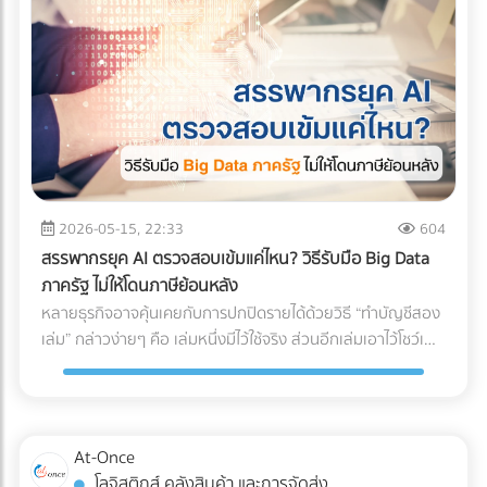
(Pallet) แล้วใช้โฟล์คลิฟต์ยกขึ้นได้อย่างเป็นระบบ ✅ สินค้าที่ตอบ
เข้าใจก่อนว่าเป้าหมายของการจัด Layout ที่ดีคือการสร้าง
โจทย์: วัสดุก่อสร้างขนาดกลาง, เครื่องใช้ไฟฟ้าขนาดใหญ่, ยาง
Workflow ที่ลื่นไหลที่สุด ตั้งแต่ของมาส่ง (Receiving) ไปจนถึง
รถยนต์, สินค้าเกษตรแปรรูป, หรือการขนย้ายเครื่องจักรโรงงาน
ของออกจากคลัง (Shipping) การออกแบบที่ดีจะช่วยคุณแก้
ขนาดกลาง 3. รถบรรทุก 10 ล้อ พี่ใหญ่แห่งวงการโลจิสติกส์ทาง
ปัญหาเหล่านี้: ลดคอขวด (Bottleneck): รถโฟล์คลิฟต์และ
บก โครงสร้างแชสซี (Chassis) แข็งแกร่ง บรรทุกน้ำหนักได้สูงสุด
พนักงานไม่ต้องรอคิว หรือวิ่งสวนทางกันในทางเดินแคบๆ เพิ่ม
ถึง 15 ตัน (ตามกฎหมายกำหนด) วิ่งทำความเร็วทางไกลข้าม
ความรวดเร็วในการเบิกจ่าย (Picking Speed): สินค้าขายดีอยู่
จังหวัดได้ดีเยี่ยม ✅ สินค้าที่ตอบโจทย์: สินค้าเกษตรกรรมล็อต
ใกล้ สินค้าเคลื่อนไหวช้าอยู่ไกล ช่วยลดระยะเวลาการเดินหาของ
ใหญ่ (ข้าวสาร, น้ำตาล), วัสดุก่อสร้างหนัก (เหล็กเส้น,
เพิ่มความปลอดภัย: ลดอุบัติเหตุระหว่างเครื่องจักรและมนุษย์
ปูนซีเมนต์), สินค้าอุตสาหกรรมหนัก, และเครื่องจักรขนาดใหญ่ 4.
เจาะลึก 3 รูปแบบ Layout คลังสินค้ายอดฮิต การเลือกรูปแบบผัง
2026-05-15, 22:33
604
รถบรรทุกควบคุมอุณหภูมิ (Cold Chain Truck) รถที่ออกแบบมา
คลังสินค้า จะขึ้นอยู่กับรูปทรงของอาคาร ลักษณะสินค้า และ
สรรพากรยุค AI ตรวจสอบเข้มแค่ไหน? วิธีรับมือ Big Data
พิเศษพร้อมเครื่องทำความเย็น สามารถปรับอุณหภูมิได้ตั้งแต่
กระแสการไหลของงาน (Flow) เป็นหลัก ดังนี้ครับ: 1. รูปแบบตัว
ภาครัฐ ไม่ให้โดนภาษีย้อนหลัง
โหมดแช่เย็น (Chilled) ไปจนถึงแช่แข็ง (Frozen) เพื่อรักษาความ
U (U-Shaped Layout) นี่คือรูปแบบที่ได้รับความนิยม "สูงที่สุด"
หลายธุรกิจอาจคุ้นเคยกับการปกปิดรายได้ด้วยวิธี “ทำบัญชีสอง
สดใหม่และคุณภาพของสินค้าตลอดเส้นทาง ✅ สินค้าที่ตอบ
ในวงการโลจิสติกส์ จุดเด่นคือจุดรับสินค้าเข้า (Receiving) และจุด
เล่ม” กล่าวง่ายๆ คือ เล่มหนึ่งมีไว้ใช้จริง ส่วนอีกเล่มเอาไว้โชว์เพื่อ
โจทย์: อาหารทะเล, เนื้อสัตว์สด, ผักผลไม้ส่งออก, ยารักษาโรค,
จ่ายสินค้าออก (Shipping) จะอยู่ฝั่งเดียวกันของอาคาร โดย
เลี่ยงการเสียภาษี แต่ปัจจุบันวิธีนี้ทำได้ยากขึ้นมากในยุคที่กรม
วัคซีน, และเครื่องสำอางบางชนิดที่ไวต่อความร้อน 5. รถหัวลาก
กระแสการทำงานจะไหลเป็นรูปตัว U ตั้งแต่การรับของ เก็บเข้าชั้น
สรรพากรตรวจสอบภาษีด้วย AI และ Big Data ที่ทำงานตลอด
/ รถเทรลเลอร์ (Trailer) รถสำหรับลากจูงที่ไม่มีกระบะบรรทุกใน
วาง หยิบสินค้า และนำไปแพ็กเพื่อจัดส่ง ข้อดี: ใช้พื้นที่ประตูและ
24 ชั่วโมง จากเดิมที่ต้องใช้ “เจ้าหน้าที่” ในการสุ่มตรวจเอกสาร
ตัว แต่ใช้สำหรับลาก "ตู้คอนเทนเนอร์" (Container) หรือหาง
ลานจอดรถร่วมกันได้คุ้มค่าที่สุด พนักงานและรถโฟล์คลิฟต์
แบบ Manual ในวันนี้ เราไม่อาจใช้วิธีเดิมในการหลีกเลี่ยงภาษีได้
พ่วงแบบเรียบ (Flatbed) ทนทานต่อการบรรทุกของที่หนักมาก
At-Once
สามารถโยกย้ายไปช่วยงานทั้งฝั่งรับและฝั่งจ่ายได้ง่าย (Cross-
อีกต่อไป เพราะระบบไม่ได้ดูแค่สิ่งที่คุณยื่น แต่ดู "สิ่งที่คนอื่นยื่น
และยาวเป็นพิเศษ ✅ สินค้าที่ตอบโจทย์: สินค้านำเข้า-ส่งออกที่
โลจิสติกส์ คลังสินค้า และการจัดส่ง
docking ทำได้สะดวก) ข้อควรระวัง: อาจเกิดความแออัดบริเวณ