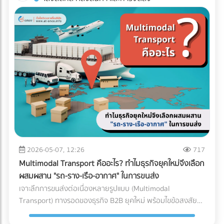
เกี่ยวกับคุณด้วย" คำถามสำคัญคือ... ธุรกิจของคุณพร้อมรับมือ
บรรจุในตู้คอนเทนเนอร์ (ไปรับ/ส่งที่ท่าเรือหรือท่าอากาศยาน),
ประตูเข้า-ออก หากมีการรับและส่งสินค้าพร้อมกันในปริมาณ
กับการถูกตรวจสอบหรือยัง? ในวันที่ข้อมูลทางการเงินทุกเส้น
ท่อเหล็กขนาดใหญ่, โครงสร้างเหล็กสะพาน, หรือรถยนต์ 3 เช็
มากๆ เหมาะกับใคร?: ธุรกิจ SME, ธุรกิจที่มีพื้นที่อาคารจำกัด,
ทางเชื่อมโยงถึงกัน 3 วิธีเตรียมพร้อมรับมือ ให้ธุรกิจปลอดภัย
กลิสต์ฉบับย่อ: ถามตัวเองก่อนตัดสินใจจ้างรถขนส่งเหมาคัน
คลังสินค้าที่เน้นการกระจายสินค้าทั่วไป (FMCG) 2. รูปแบบตัว I
จาก "ภาษีย้อนหลัง" นี่คือ 3 ตัววิธีปรับตัวสำคัญ ที่เจ้าของธุรกิจ
สินค้าคืออะไร มีน้ำหนักและปริมาตร (คิว) เท่าไหร่? (เพื่อเลือกรถที่
(I-Shaped / Through Layout) รูปแบบนี้คือการเดินทางเป็น
ต้องเริ่มทำตั้งแต่วันนี้ เพื่อสร้างภูมิคุ้มกันให้บริษัทปลอดภัยจาก
รับน้ำหนักได้พอดี ไม่เหลือพื้นที่ว่างให้เสียเงินฟรี) จุดขึ้น-ลง
"เส้นตรง" จุดรับสินค้าจะอยู่หัวอาคาร และจุดจ่ายสินค้าจะอยู่ท้าย
ฝันร้ายเรื่องภาษีย้อนหลัง: 1. บังคับใช้ "บัญชีเล่มเดียว" (Single
สินค้า มีข้อจำกัดไหม? (เช่น ซอยแคบ รถ 6 ล้อเข้าไม่ได้ หรือมี
อาคารฝั่งตรงข้ามกัน สินค้าจะไหลไปในทิศทางเดียวแบบไม่มีการ
Account) อย่างเคร่งครัด หมดยุคของการทำ "บัญชีเล่มหนึ่งยื่น
เครื่องโฟล์คลิฟต์สำหรับโหลดของหรือไม่) ต้องการบริการเสริม
ย้อนกลับ ข้อดี: ลดความสับสนและการวิ่งสวนทางกันได้อย่าง
สรรพากร บัญชีเล่มสองเก็บไว้ดูเอง" แล้ว เพราะข้อมูลเงินสดที่
อะไรบ้าง? (เช่น ต้องการพนักงานยกของด้วย หรือต้องการ
เด็ดขาด กระบวนการทำงานไหลลื่นมาก (Straight-line flow) ลด
เข้าบัญชีธนาคาร ข้อมูลค่าน้ำค่าไฟ หรือข้อมูลการนำเข้าสินค้า
ประกันภัยสินค้ามูลค่าสูงครอบคลุมเพิ่มเติม) สรุป การเลือก
อุบัติเหตุบริเวณคอขวด ข้อควรระวัง: ต้องใช้อาคารที่มีความยาว
ถูกเชื่อมโยงถึงกันหมด การจงใจทำรายได้ให้ต่ำกว่าความเป็นจริง
ประเภทรถขนส่งให้ตรงกับงาน ไม่เพียงแต่ช่วยปกป้องสินค้าให้ถึง
มาก และต้องใช้พื้นที่ภายนอก (ลานจอดรถ) ทั้ง 2 ฝั่งของอาคาร
จะทำให้ตัวเลขในงบการเงินขัดแย้งกันเองจนกลายเป็นเป้าหมาย
มือลูกค้าอย่างปลอดภัย แต่ยังเป็นกลยุทธ์สำคัญที่ช่วยให้ฝ่ายจัด
ทำให้สิ้นเปลืองพื้นที่โดยรอบ เหมาะกับใคร?: โรงงานอุตสาหกรรม
หลักของ AI ทันที วิธีแก้: ลงบันทึกรายได้และค่าใช้จ่ายทุกรายการ
ซื้อคุมงบประมาณ Logistics ได้อย่างมีประสิทธิภาพ กำลัง
ขนาดใหญ่, ธุรกิจที่มีปริมาณการเข้า-ออกของสินค้ามหาศาล
ตามความเป็นจริง นอกจากจะปลอดภัยจากสรรพากรแล้ว งบ
2026-05-07, 12:26
717
วางแผนขนส่งสินค้าล็อตใหญ่อยู่ใช่ไหม? ไม่ต้องเสียเวลาโทรเช็
(High-volume), หรือสินค้าที่มีน้ำหนักมาก/ชิ้นใหญ่ที่เคลื่อนย้าย
การเงินที่สะท้อนกำไรที่แท้จริง ยังช่วยให้ธุรกิจกู้ขอสินเชื่อกับ
กราคาหลายที่ให้วุ่นวาย! ค้นหาและเปรียบเทียบ บริษัทขนส่ง
Multimodal Transport คืออะไร? ทำไมธุรกิจยุคใหม่จึงเลือก
ยาก 3. รูปแบบตัว L (L-Shaped Layout) ผังคลังสินค้าแบบตัว
ธนาคาร หรือดึงดูดนักลงทุนได้ง่ายขึ้นด้วย 2. ปรับตัวเข้าสู่ระบบ
สินค้า, ผู้ให้บริการขนส่งเหมาคัน, และบริษัท Logistics ชั้นนำ ที่มี
ผสมผสาน "รถ-ราง-เรือ-อากาศ" ในการขนส่ง
L จะคล้ายกับตัว I แต่จุดรับสินค้าและจุดจ่ายสินค้าจะตั้งฉากกันที่
Digital Tax แบบเต็มรูปแบบ ความผิดพลาดเล็กๆ น้อยๆ จาก
รถพร้อมให้บริการทุกประเภท ผ่านการคัดกรองความน่าเชื่อถือ
เจาะลึกการขนส่งต่อเนื่องหลายรูปแบบ (Multimodal
มุม 90 องศา (อยู่คนละด้านของผนังอาคาร) มักเกิดขึ้นจากข้อ
การทำงานของคน (Human Error) เช่น พิมพ์ตัวเลขใบกำกับ
แล้ว ได้ที่นี่
Transport) ทางรอดของธุรกิจ B2B ยุคใหม่ พร้อมไขข้อสงสัยว่า
จำกัดของรูปทรงอาคาร หรือพื้นที่ที่ดิน ข้อดี: แยกพื้นที่รับและส่ง
ภาษีผิด หรือหัก ณ ที่จ่ายไม่ครบ ถือเป็นหนึ่งในสาเหตุหลักที่ทำให้
ใครคือ "เจ้าภาพ" ตัวจริงที่ช่วยคุมต้นทุนและเวลา ค้นหาพาร์ท
สินค้าออกจากกันอย่างชัดเจน ลดความแออัดบริเวณประตูได้ดี
โดนเรียกตรวจสอบ วิธีแก้: เปลี่ยนจากการใช้กระดาษ มาใช้ระบบ