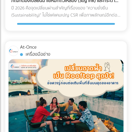
ภัณฑ์ต้องเปลี่ยนมาใช้หมึกถั่วเหลือง (Soy Ink) และกระดาษ
รวบรวมบริษัท B2B ชั้นนำของไทย เรามีตัวเลือกให้คุณครบจบใน
คุณแอบขายสินค้าแบบไม่มีใบกำกับภาษี (ขายของเถื่อน/ขายตัด
FSC
ปี 2026 คือจุดเปลี่ยนผ่านสำคัญที่เรื่องของ "ความยั่งยืน
ที่เดียว: Digital Marketing Agency: ผู้เชี่ยวชาญด้านการวาง
ราคา) 4. ค่าใช้จ่ายเบ็ดเตล็ดและค่ารับรองพุ่งสูงปรี๊ด การยัด
(Sustainability)" ไม่ใช่แค่แคมเปญ CSR เพื่อภาพลักษณ์อีกต่อ
กลยุทธ์และยิงแอดเจาะตลาดต่างชาติ Web Developer / UX-UI
"รายจ่ายส่วนตัว" เข้ามาเป็น "ค่าใช้จ่ายบริษัท" เป็นเรื่องที่ AI จับ
ไป แต่กลายเป็น "กำแพงภาษี" และ "ข้อกีดกันทางการค้า" ที่ส่ง
Designer: ทีมสร้าง Landing Page และระบบ Direct Booking
ทางได้ง่ายมาก หากหมวดหมู่ค่ารับรอง ค่าเดินทาง หรือค่าใช้จ่าย
ผลกระทบต่อต้นทุนของธุรกิจ B2B โดยตรง โดยเฉพาะกฎหมาย
ที่ลื่นไหล SEO Specialist: ช่วยให้เว็บไซต์โรงแรมของคุณติดหน้า
เบ็ดเตล็ด มีสัดส่วนที่สูงผิดปกติเมื่อเทียบกับรายได้รวมของ
EPR (Extended Producer Responsibility) ที่บีบให้เจ้าของ
แรก Google เมื่อ Nomad ค้นหาที่พัก พร้อมเปลี่ยนยอดวิวให้
บริษัท (Benchmarking) เตรียมตัวรับจดหมายเชิญพบเจ้าหน้าที่
แบรนด์ต้องรับผิดชอบต่อซากบรรจุภัณฑ์ของตนเอง หากโรงงาน
เป็นยอดจองหรือยัง? เข้ามาเปรียบเทียบผลงานและติดต่อเอเจน
At-Once
ได้เลย 5. ทำธุรกรรมคริปโตฯ หรือ Digital Assets โดยไม่ลง
ของคุณผลิตบรรจุภัณฑ์ที่รีไซเคิลยาก หรือปล่อยคาร์บอนสูง
ซี่ระดับมืออาชีพได้ฟรีทันทีที่ At-once ให้เราเป็นสะพานเชื่อมธุรกิจ
เครื่องมือช่าง
บัญชี การรับชำระค่าสินค้าจากคู่ค้าต่างประเทศด้วย
ลูกค้ารายใหญ่ระดับโลกจะตัดคุณออกจาก Supply Chain ทันที
คุณสู่ความสำเร็จ!
Cryptocurrency แล้วไม่แปลงค่าเงินมาบันทึกเป็นรายได้ หรือโอน
นี่คือเหตุผลว่าทำไมการเปลี่ยนมาใช้วัสดุรักษ์โลกจึงเป็นทางรอด
เข้ากระเป๋าส่วนตัว ถือเป็นการหลบเลี่ยงภาษีที่ปัจจุบันสรรพากร
เดียว ทำไมต้องเป็นกระดาษ FSC และ หมึกถั่วเหลือง (Soy Ink)?
ร่วมมือกับกระดานเทรด (Exchange) เพื่อตรวจสอบร่องรอย
เมื่อพูดถึงการพิมพ์บรรจุภัณฑ์ องค์ประกอบหลักที่ถูกเพ่งเล็งคือ
(Blockchain Tracing) ได้อย่างแม่นยำ อย่ารอให้จดหมาย
"กระดาษ" และ "หมึกพิมพ์" กระดาษ FSC (Forest Stewardship
ประเมินภาษีย้อนหลังส่งมาถึงบริษัท! การป้องกันที่ดีที่สุดคือการ
Council): คือกระดาษที่ได้รับการรับรองว่ามาจากป่าปลูกเชิง
วางโครงสร้างระบบบัญชีที่โปร่งใสและถูกต้องตามกฎหมาย หาก
พาณิชย์ที่มีการจัดการอย่างยั่งยืน ไม่ตัดไม้ทำลายป่า การใช้
คุณต้องการเปลี่ยนผู้ทำบัญชี หรือกำลังมองหาสำนักงานบัญชีที่
สัญลักษณ์ FSC บนบรรจุภัณฑ์คือใบผ่านทางชั้นดีที่ช่วยให้สินค้า
เชี่ยวชาญ โดยเฉพาะการวางแผนภาษีองค์กรยุคใหม่... เข้ามา
ของคุณส่งออกไปยังยุโรปและอเมริกาได้โดยไม่ถูกตั้งคำถาม หมึก
เลือกเปรียบเทียบผู้เชี่ยวชาญตัวจริงได้ที่ At-once เพื่อหมดห่วง
ถั่วเหลือง (Soy Ink): หมึกพิมพ์แบบดั้งเดิม (Petroleum-based)
เรื่องภาษี แล้วโฟกัสกับการเติบโตของธุรกิจได้อย่างเต็มที่!
มีสาร VOCs (Volatile Organic Compounds) สูง ซึ่งเป็นก๊าซ