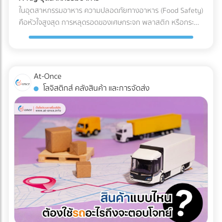
เฟสที่ 1: การสำรวจและประเมินพื้นที่ (Site Assessment) ทีม
ในอุตสาหกรรมอาหาร ความปลอดภัยทางอาหาร (Food Safety)
วิศวกรทำการสำรวจแผนที่ความสูง (Topographic Survey)
คือหัวใจสูงสุด การหลุดรอดของเศษกระจก พลาสติก หรือกระดูก
เพื่อหาจุดต่ำสุดของพื้นที่ และประเมินทิศทางการไหลของน้ำตาม
ชิ้นเล็กๆ เพียงชิ้นเดียว อาจนำไปสู่การเรียกคืนสินค้า (Product
ธรรมชาติ เฟสที่ 2: การออกแบบและติดตั้งระบบระบายน้ำ
Recall) ที่สร้างความเสียหายมหาศาล แม้โรงงานส่วนใหญ่จะใช้
(System Design) ร่องน้ำรอบไซต์ (Perimeter Drains): ขุดร่อง
เครื่อง X-ray อาหาร อยู่แล้ว แต่ปัญหาที่มักพบคือ การคัดทิ้งผิด
น้ำล้อมรอบพื้นที่เพื่อดักจับน้ำจากภายนอกไม่ให้ไหลเข้ามาในไซต์
พลาด (False Reject) ซึ่งทำให้สูญเสียอาหาร (Food Waste)
At-Once
งาน ระบบระบายน้ำใต้ดิน (Subsurface Drainage): วางท่อเจาะรู
และเสียต้นทุน ในปี 2026 AI ตรวจสอบคุณภาพ และ Machine
โลจิสติกส์ คลังสินค้า และการจัดส่ง
ใต้ดินเพื่อลดระดับน้ำใต้ดิน ป้องกันดินอ่อนตัว บ่อพักน้ำและปั๊ม
Learning โรงงาน ได้เข้ามาปฏิวัติเครื่องตรวจจับสิ่งแปลกปลอม
น้ำ (Retention Ponds & Pump Stations): สร้างบ่อพักน้ำ
ไปสู่ยุคใหม่ที่แม่นยำกว่าเดิมเพื่อแก้ปัญหา False Reject อย่าง
ชั่วคราวในจุดที่ต่ำที่สุด และใช้ปั๊มน้ำบาดาลหรือเครื่องสูบน้ำขนาด
จริงจัง ซึ่งถือเป็นมาตรฐานใหม่ที่โรงงานอาหารในไทยต้องเริ่ม
ใหญ่ สูบน้ำออกสู่แหล่งน้ำสาธารณะอย่างรวดเร็ว ผลลัพธ์ที่ได้
ปรับตัวตามแนวทางสากลนี้ Machine Learning เปลี่ยนการ
และคำแนะนำสำหรับ Site Manager จากการวางระบบระบายน้ำ
ทำงานของเครื่อง X-ray อย่างไร? เทคโนโลยี X-ray
อย่างรัดกุม โครงการสามารถดำเนินงานต่อได้ 100% ตลอดฤดู
อุตสาหกรรมอาหาร 2026 ใช้ระบบ AI ในการทำ Anomaly
ฝน อายุการใช้งานของเครื่องจักรไม่สั้นลง และไม่มีค่าซ่อมบำรุง
Detection (การตรวจจับความผิดปกติ) แทนที่จะตั้งค่าความหนา
ฉุกเฉิน สรุป 3 ข้อแนะนำก่อนเริ่มงาน: 1. เช็กประวัติน้ำท่วมย้อน
แน่นแบบตายตัว AI จะเรียนรู้ภาพของอาหารที่สมบูรณ์แบบนับ
หลัง 2. เตรียมเนินดินหรือพื้นที่สูงสำหรับจอดเครื่องจักรหลังเลิก
หมื่นภาพ เมื่อเจอสิ่งผิดปกติที่ซ่อนอยู่ในพื้นผิวที่ซับซ้อน (เช่น
งาน 3. จัดทำแผนฉุกเฉินในการอพยพเครื่องจักร กำลังเตรียม
ซีเรียล หรือถั่วรวม) AI จะประมวลผลและคัดแยกได้อย่างแม่นยำ 3
พื้นที่ก่อสร้าง หรือต้องการเช่าเครื่องจักรหนัก หรือวางแผน
เทรนด์ความสามารถใหม่ของระบบ QC อาหารอัตโนมัติ 1. การ
จัดการเรื่องน้ำ? ค้นหาและเปรียบเทียบบริการได้ที่ At-Once