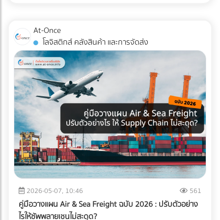
เนอร์ได้ที่ At-Once
เทียบเท่าตัว I ข้อควรระวัง: การไหลเวียนของสินค้าอาจต้องเข้า
e-Tax Invoice & e-Receipt และ e-Withholding Tax ที่เชื่อมต่อ
โค้ง ซึ่งต้องคำนวณพื้นที่วงเลี้ยวของรถโฟล์คลิฟต์ให้ดี เพื่อ
กับระบบบัญชีบนคลาวด์ ซึ่งไม่เพียงแต่ช่วยลดต้นทุนค่าเอกสาร
ป้องกันอุบัติเหตุ เหมาะกับใคร?: อาคารที่มีรูปทรงตัว L อยู่แล้ว,
At-Once
แต่ยังทำให้ข้อมูลวิ่งตรงเข้าสู่ระบบของสรรพากรอย่างแม่นยำและ
คลังสินค้าที่ต้องการแยกประเภทรถบรรทุกขาเข้าและขาออกแบบ
โลจิสติกส์ คลังสินค้า และการจัดส่ง
ไร้รอยต่อ 3. กระทบยอด (Reconcile) บัญชีและสต็อกสินค้า
เด็ดขาด (เช่น รถเทรลเลอร์ส่งของเข้าทางด้านหน้า รถกระบะรับ
อย่างสม่ำเสมอ ข้อผิดพลาดสุดคลาสสิกของ SME คือการ "ดอง
ของออกทางด้านข้าง) เช็กลิสต์: เลือก Layout แบบไหนให้ตอบ
เอกสาร" ไว้ทำทีเดียวตอนสิ้นปี ซึ่งในยุคที่สรรพากรเห็นข้อมูล e-
โจทย์ที่สุด? หากคุณกำลังจะสร้างคลังสินค้าใหม่ หรือรีโนเวทคลัง
Payment ของคุณแทบจะแบบ Real-time การรอแก้ปัญหาตอน
เดิม ลองใช้ 3 คำถามนี้เป็นตัวกรองครับ: ลักษณะอาคารของคุณ
สิ้นปีถือว่าสายเกินไป วิธีแก้: ต้องทำการ "กระทบยอดบัญชี"
เป็นแบบไหน? (หากมีประตูฝั่งเดียว = บังคับตัว U, หากมีประตู
ระหว่าง Statement ธนาคาร กับสมุดบัญชีรายวันเป็นประจำ "ทุก
หน้า-หลัง = ทำตัว I ได้) คุณใช้รถโฟล์คลิฟต์กี่คัน? (ถ้างบจำกัด
เดือน" รวมถึงต้องมีการนับสต็อกสินค้าให้ตรงกับตัวเลขในระบบ
และมีรถน้อย การใช้ผังตัว U จะช่วยให้บริหารการใช้รถโฟล์คลิฟต์
อยู่เสมอ หากพบความผิดปกติจะได้ปรับปรุงแก้ไขได้ทันท่วงที 3
ได้คุ้มค่ากว่า) ความเร็วหรือพื้นที่ สำคัญกว่ากัน? (ตัว U เน้น
เหตุผลที่ธุรกิจยุค 2026 ขาด “สำนักงานบัญชีมืออาชีพ” ไม่ได้
ประหยัดพื้นที่และยืดหยุ่น ส่วนตัว I เน้นความเร็วและลดคอขวด)
การจ้างสำนักงานบัญชีที่ได้มาตรฐาน เป็นได้มากกว่าแค่งาน
กำลังมองหาผู้เชี่ยวชาญด้านคลังสินค้าอยู่หรือเปล่า? การ
ธุรการหรือผู้คีย์ข้อมูล ราคาที่ต้องจ่าย "ไม่ใช่ความสิ้นเปลือง แต่
ออกแบบ Layout ที่ดีเป็นเพียงจุดเริ่มต้น การก่อสร้างโครงสร้าง
คือการลงทุน" ที่ช่วยชี้ชะตาความอยู่รอดขององค์กรด้วย 3
ที่แข็งแรง การติดตั้งชั้นวาง (Racking System) ที่ได้มาตรฐาน
เหตุผลหลัก ดังนี้: 1. เป็นเครื่องดักจับ Red Flags ก่อนถึงมือ AI
2026-05-07, 10:46
561
และการวางระบบคลังสินค้า (WMS) คือฟันเฟืองที่ช่วยให้ธุรกิจ
สรรพากร สำนักงานบัญชีมืออาชีพ (ที่มี CPA หรือ CPD ดูแล) จะ
ของคุณเติบโตอย่างมั่นคง หากคุณกำลังมองหา บริษัทรับเหมา
คู่มือวางแผน Air & Sea Freight ฉบับ 2026 : ปรับตัวอย่าง
ทำหน้าที่เป็น “แนวป้องกันแรก” ตรวจสอบความสอดคล้องของ
ก่อสร้างคลังสินค้า, ผู้ให้บริการออกแบบและติดตั้งระบบชั้นวาง
ไรให้ซัพพลายเชนไม่สะดุด?
ตัวเลข (Reconciliation) เทียบเคียงสัดส่วนรายได้และค่าใช้จ่ายให้