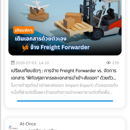
เทียม (Wood Plastic Composite) หรือกระเบื้อง ไปปูทับลงบน
อย่างรุนแรงต่อกำไรและชื่อเสียงของแบรนด์ เรามาทำความเข้าใจ
พื้นคอนกรีตดาดฟ้าเดิมโดยตรง เพราะคิดว่าพื้นปูนเก่าก็ดูแข็ง
ความท้าทายนี้ตามความเป็นจริง พร้อมหา "ทางรอด" เชิง
แรงดี แต่นี่คือ "ฝันร้าย" ที่รอวันปะทุเมื่อหน้าฝนมาเยือน
วิศวกรรมที่จะช่วยให้โรงงานของคุณรักษ์โลกได้ โดยที่อาหารแช่
ธรรมชาติของพื้นคอนกรีตดาดฟ้าที่ต้องตากแดดตากฝนมา
แข็งยังคงคุณภาพสมบูรณ์ 100% ทำไมบรรจุภัณฑ์รักษ์โลกทั่วไป
หลายปี ย่อมมีการยืดและหดตัวจนเกิด "รอยแตกร้าวขนาดเล็ก
ถึงสอบตกใน "ห้องเย็น"? หน้าที่หลักของบรรจุภัณฑ์อาหารแช่
(Hairline Cracks)" ที่ตาเปล่ามองไม่เห็น เมื่อคุณนำวัสดุไปปูทับ
แข็งคือการทนต่ออุณหภูมิติดลบ (ตั้งแต่ -18°C ไปจนถึง -40°C)
น้ำฝนจะซึมผ่านร่องพื้นลงไปขังอยู่ใต้แผ่นหญ้าเทียมหรือพื้นไม้
และต้องเป็น "เกราะป้องกัน (Barrier)" ไม่ให้ความชื้นระเหยออก
ความชื้นที่สะสมอยู่ตลอดเวลาจะค่อยๆ แทรกซึมลงตามรอยร้าว
จากอาหารจนเกิดสภาวะ Freezer Burn (เนื้อสัตว์หรืออาหาร
ของคอนกรีต ผลลัพธ์ที่ตามมาหากไม่ทำระบบกันซึม: เหล็กเส้น
แห้งกระด้างและเสียรสชาติ) พลาสติกแบบดั้งเดิมที่โรงงานนิยมใช้
2026-07-03, 14:10
239
เป็นสนิมและดันปูนแตก: ความชื้นจะทำปฏิกิริยากับเหล็กเส้นใน
(เช่น ไนลอนประกบ PE) มีความเหนียว ทนความเย็น และกันรอย
เปรียบเทียบชัดๆ : การจ้าง Freight Forwarder vs. จัดการ
โครงสร้างพื้นคอนกรีต ทำให้เหล็กบวมและดันให้คอนกรีตหลุด
เจาะทะลุจากความแหลมคมของเกล็ดน้ำแข็งได้ดีเยี่ยม แต่มัน
เอกสาร "พิกัดศุลกากรและเอกสารนำเข้า-ส่งออก" ด้วยตัว
ร่อน (Spalling Concrete) ฝ้าเพดานชั้นล่างพังทลาย: น้ำที่ซึม
"รีไซเคิลไม่ได้" ในขณะที่หากคุณเปลี่ยนไปใช้พลาสติกชีวภาพที่
เอง
ในการทำธุรกิจนำเข้าและส่งออก (Import-Export) ตัวเลขบรรทัด
ลงมาจะหยดใส่ฝ้าเพดานชั้นล่าง ทำให้ฝ้าเกิดรอยด่าง เป็นเชื้อรา
ย่อยสลายได้ (เช่น PLA) วัสดุเหล่านี้มักจะเปราะบาง ทนความเย็น
หนึ่งที่ฝ่ายจัดซื้อและเจ้าของกิจการมักจะพยายามตัดทิ้งเพื่อ
หรือทะลุพังลงมา ทำลายเฟอร์นิเจอร์และระบบไฟที่เพิ่งทำใหม่
จัดไม่ได้ ถุงจะกรอบและแตกหักง่ายมากเมื่อเจออุณหภูมิติดลบ
ประหยัดต้นทุนคือ "ค่าบริการตัวแทนออกของ (Customs
ทั้งหมด ค่าซ่อมแซมที่แพงกว่าค่าป้องกัน: หากเกิดน้ำรั่วซึม คุณ
แถมยังมีอัตราการซึมผ่านของไอน้ำ (WVTR) สูง ทำให้อาหารสูญ
Broker) หรือ Freight Forwarder" หลายองค์กรมีความเชื่อว่า
จะต้องเสียเงินรื้อถอนพื้นดาดฟ้าที่เพิ่งตกแต่งเสร็จทั้งหมดออก
เสียน้ำหนักและคุณภาพอย่างรวดเร็ว 3 กลยุทธ์รักษาสมดุล: รักษ์
การจัดการจองเรือและเดินพิธีการศุลกากรด้วยตัวเองเป็นเพียง
เพื่อมาซ่อมแซมรอยรั่ว ซึ่งเป็นต้นทุนที่แพงกว่าการทำระบบกันซึม
โลกได้ โดย Shelf Life อาหารแช่แข็งไม่พัง หากโรงงานของคุณ
งานเอกสาร (Paperwork) ทั่วไปที่ใครๆ ก็ทำได้ แต่ในความเป็น
ตั้งแต่แรกหลายเท่าตัว เลือกระบบกันซึมดาดฟ้าอย่างไรให้จบ
At-Once
ต้องการเดินหน้าเรื่อง Eco-packaging ในอุตสาหกรรมอาหารแช่
จริง โลกของการค้าระหว่างประเทศถูกผูกมัดด้วยกฎหมายและข้อ
ปัญหา? ก่อนที่จะเริ่มงานตกแต่ง (Finishing) พื้นผิวดาดฟ้า คุณ