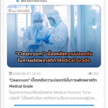
พลาสติกและเรซิน
แข็ง นี่คือทางออกที่แบรนด์ชั้นนำระดับโลกกำลังปรับใช้: 1. เปลี่ยน
บังคับที่ซับซ้อน การพยายามประหยัดงบหลักพันในการจ้างผู้
ควรลงทุนกับการทำ ระบบกันซึม (Waterproofing System) ที่มี
ผ่านสู่ Mono-material PE (พลาสติกชนิดเดียวที่เกิดมาเพื่อ
เชี่ยวชาญ อาจนำไปสู่ "ต้นทุนแฝงและค่าปรับหลักล้าน" ที่สามารถ
คุณภาพ โดยประเภทที่นิยมใช้สำหรับดาดฟ้ามีดังนี้: อะคริลิกกัน
ความเย็น) วงการอุตสาหกรรมอาหารแช่แข็งในปี 2026 กำลังมุ่ง
ทำให้ธุรกิจสะดุดจนถึงขั้นวิกฤตได้ นี่คือบทเรียนราคาแพงและ
ซึม (Acrylic Waterproof): เหมาะสำหรับดาดฟ้าทั่วไปที่มีการ
หน้าไปที่โครงสร้าง Mono-material PE (Polyethylene) คือการ
ความเสี่ยงระดับโครงสร้าง ที่ธุรกิจต้องแบกรับเมื่อตัดสินใจ
สัญจรไม่หนักมาก มีความยืดหยุ่น ทนทานต่อรังสียูวี และช่วย
ใช้พลาสติกตระกูล PE ทั้งหมดมาทำเป็นถุง เนื่องจาก PE มีจุด
จัดการเอกสารและพิกัดศุลกากรด้วยตัวเอง 3 สิ่งที่ไม่อยากให้เกิด
สะท้อนความร้อนได้ดี โพลียูรีเทนกันซึม (PU Waterproof): เหมาะ
เด่นเรื่องการทนความเย็นจัดได้ดี ไม่กรอบแตก และที่สำคัญคือ
เมื่อการจัดการเอกสารศุลกากรผิดพลาด 1. การสำแดง "พิกัด
สำหรับพื้นที่ที่มีน้ำขัง หรือดาดฟ้าที่ต้องการปูพื้นกระเบื้อง/ไม้
สามารถนำไปรีไซเคิลเข้าสู่ระบบเศรษฐกิจหมุนเวียน (Circular
ศุลกากร (HS Code)" ผิดพลาด HS Code (Harmonized
เทียมทับ มีความยืดหยุ่นสูงมาก ทนต่อรอยแตกร้าวของอาคารได้
Economy) ได้ 100% ตอบโจทย์กฎหมายต่างประเทศได้ทันที 2.
System Code) คือรหัสตัวเลขสากลที่ใช้แยกประเภทสินค้าทั่วโลก
ดีเยี่ยม ป้องกันน้ำซึมผ่านได้ 100% บทสรุป การรีโนเวทดาดฟ้าให้
ใช้เทคโนโลยี MDO-PE อัปเกรดความเหนียวและป้องกันรอยเจาะ
ซึ่งรหัสนี้จะเป็นตัวกำหนดอัตราภาษีนำเข้า-ส่งออกที่ธุรกิจต้อง
เป็น Rooftop ที่สวยงามและสร้างกำไรให้ธุรกิจ เป็นไอเดียที่ยอด
ทะลุ เพื่อแก้ปัญหาเรื่องความแข็งแรง โรงงานบรรจุภัณฑ์ยุคใหม่จะ
จ่าย การตีความ HS Code ไม่ใช่เรื่องตรงไปตรงมา สินค้าหนึ่งชิ้น
เยี่ยม แต่รากฐานที่สำคัญที่สุดของความสวยงามนั้นคือ "ความ
ใช้เทคโนโลยี MDO (Machine Direction Orientation) ในการยืด
อาจเข้าข่ายพิกัดได้หลายหมวดหมู่ขึ้นอยู่กับวัสดุหรือการใช้งาน
ปลอดภัยและโครงสร้างที่ปกป้องอาคารได้" การให้ความสำคัญกับ
ฟิล์ม PE ให้มีความแข็งแรง แกร่งขึ้น และทนต่อการเจาะทะลุ
(เช่น ชิ้นส่วนพลาสติกทั่วไป vs. ชิ้นส่วนพลาสติกสำหรับเครื่อง
ระบบกันซึม ตั้งแต่ขั้นตอนแรกของการออกแบบ คือการปกป้อง
(Puncture Resistance) จากมุมแหลมของอาหารแช่แข็ง เช่น
มือแพทย์) หากระบุพิกัดผิด (สำแดงภาษีต่ำกว่าความเป็นจริง): แม้
2026-06-27, 12:17
262
เงินลงทุนก้อนใหญ่ของคุณ ให้คุณดำเนินธุรกิจได้อย่างสบายใจ
กระดูกหมู กุ้ง หรือเกล็ดน้ำแข็งได้ดีเทียบเท่าการใช้ไนลอนแบบ
จะเกิดจากความไม่รู้ แต่ในมุมของศุลกากรจะถือเป็นการ "หลีก
ไม่ต้องหวาดผวาทุกครั้งที่เมฆฝนตั้งเค้ามาอีกต่อไป
"Cleanroom" เบื้องหลังความปลอดภัยในการผลิตพลาสติก
ดั้งเดิม 3. กลยุทธ์ Downgauging (รีดความหนา ลดต้นทุน ลด
เลี่ยงภาษี" ธุรกิจอาจโดนกักตู้สินค้า (Customs Hold) โดนยึด
Medical Grade
คาร์บอน) แนวทางรักษ์โลกที่โรงงานทำได้ทันทีโดยไม่ต้องเสี่ยง
ของ และถูกเรียกเก็บภาษีย้อนหลังพร้อมค่าปรับที่สูงกว่ามูลค่า
ในอุตสาหกรรมเครื่องมือแพทย์ (Medical Devices) "ความ
เปลี่ยนวัสดุ คือการลดความหนาของฟิล์ม (Downgauging) การ
สินค้าหลายเท่าตัว ซึ่งศุลกากรมีสิทธิ์ตรวจสอบย้อนหลังได้สูงสุด
บริสุทธิ์" ไม่ใช่แค่ตัวเลือก แต่คือความเป็นความตายของผู้ป่วย
ใช้เม็ดพลาสติกเกรดพิเศษช่วยให้โรงงานผลิตฟิล์มที่บางลง (เช่น
ถึง 10 ปี หากระบุพิกัดผิด (สำแดงภาษีสูงเกินจริง): ธุรกิจจะต้อง
แม้ว่านักวิศวกรรมวัสดุจะสามารถคิดค้นเม็ดพลาสติกเกรด
ลดจาก 100 ไมครอน เหลือ 80 ไมครอน) แต่ยังคงความเหนียว
จ่ายภาษีแพงกว่าที่ควรจะเป็น ทำให้ต้นทุนสินค้าสูงขึ้นและสูญเสีย