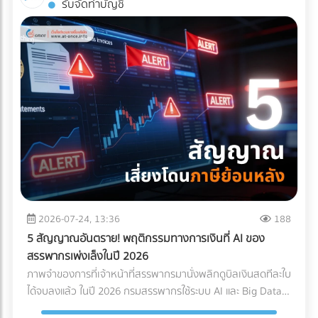
รับจัดทำบัญชี
คุณ ควรต้องมีคุณสมบัติและเทคโนโลยีที่ออกแบบมาเพื่อการ
Nomad ที่ต้องการพำนักระยะยาว (1-6 เดือน) หากคุณเป็น
แพทย์โดยเฉพาะ ดังนี้: รถขนส่งระบบกันสะเทือนแบบถุงลม (Air-
เจ้าของโรงแรมหรือผู้บริหารที่ต้องการเพิ่ม Occupancy Rate
Ride Suspension): นี่คือหัวใจสำคัญ! ต้องใช้รถบรรทุกที่ติดตั้ง
โดยเฉพาะในช่วง Low Season นี่คือจังหวะทองในการปรับ
ช่วงล่างแบบถุงลมเท่านั้น เพื่อดูดซับแรงสั่นสะเทือนและแรง
กลยุทธ์ครับ ทำไมการตลาดแบบเดิมถึงปิดการขายกลุ่ม Nomad
กระแทกจากพื้นถนนให้เหลือน้อยที่สุด คุ้มครองเซนเซอร์ภายใน
ไม่ได้? พฤติกรรมการจองที่พักของกลุ่ม Digital Nomad นั้นต่าง
เครื่องจักรให้อยู่ในสภาพ 100% บริการ White Glove Service:
จากนักท่องเที่ยวทั่วไปอย่างสิ้นเชิง พวกเขาไม่ได้มองหาสระว่าย
การขนส่งระดับนี้ไม่ได้จบแค่การดรอปของไว้หน้าประตูโรง
น้ำสวยๆ หรืออาหารเช้าแบบบุฟเฟต์เป็นอันดับแรก แต่พวกเขา
พยาบาล แต่ทีมขนส่งต้องมีความเชี่ยวชาญในการแกะกล่อง
กำลังมองหา "ออฟฟิศส่วนตัวที่พักผ่อนได้" 3 กลยุทธ์เปลี่ยน
(Unpacking) นำเครื่องมือเข้าไปติดตั้งยังห้องปฏิบัติการที่ซับ
โรงแรมให้เป็น Nomad Hub ที่ทำกำไรสูงสุด หากต้องการดึงดูด
ซ้อน และจัดการนำขยะบรรจุภัณฑ์กลับไปทิ้งอย่างถูกวิธี
ลูกค้ากลุ่มนี้ให้ยอมจ่ายเงินหลักหมื่นถึงหลักแสนเพื่อเข้าพักระยะ
มาตรฐานคุณภาพระดับสากล (Certifications): พาร์ทเนอร์ด้าน
ยาว คุณต้องปรับแต่งการนำเสนอใหม่ ดังนี้: 1. สร้าง Landing
Logistics ของคุณควรมีใบรับรองมาตรฐาน เช่น ISO 13485
Page เฉพาะกิจ (Dedicated Landing Page) อย่าส่งลูกค้ากลุ่ม
(ระบบบริหารคุณภาพสำหรับเครื่องมือแพทย์) หรือ GDP (Good
นี้ไปที่หน้า Home ของเว็บไซต์โรงแรมทั่วไป ให้สร้างหน้า Landing
2026-07-24, 13:36
188
Distribution Practice) เพื่อการันตีความมืออาชีพ ระบบติดตาม
Page แยกออกมาต่างหากเพื่อขายแพ็กเกจ Long-stay โดย
5 สัญญาณอันตราย! พฤติกรรมทางการเงินที่ AI ของ
แบบ Real-Time (IoT Tracking): ในยุคนี้ การเช็กแค่ว่า "ของถึง
เฉพาะ หน้านี้ต้องโชว์ภาพห้องทำงานที่สว่าง มีปลั๊กไฟเพียงพอ
สรรพากรเพ่งเล็งในปี 2026
ไหนแล้ว" ไม่พออีกต่อไป ต้องมีเซนเซอร์ IoT ติดไว้กับกล่องสินค้า
และระบุความเร็วอินเทอร์เน็ตอย่างชัดเจน พร้อมปุ่ม Call-to-
ภาพจำของการที่เจ้าหน้าที่สรรพากรมานั่งพลิกดูบิลเงินสดทีละใบ
เพื่อวัดค่า G-Force (แรงกระแทก), อุณหภูมิ และความเอียง (Tilt)
Action ที่กระตุ้นให้เกิดการจองตรง (Direct Booking) ทันที 2.
ได้จบลงแล้ว ในปี 2026 กรมสรรพากรใช้ระบบ AI และ Big Data
ตลอดการเดินทาง ซึ่งข้อมูลเหล่านี้สามารถใช้เป็นหลักฐานยืนยัน
จัดแพ็กเกจ "Ready to Work" เพื่ออัปราคา (Upselling) แทนที่
ในการเชื่อมโยงข้อมูลทางการเงินของธุรกิจแบบเรียลไทม์ (Real-
ความสมบูรณ์ของสินค้าเมื่อส่งมอบได้ สรุปความคุ้มค่า (ROI):