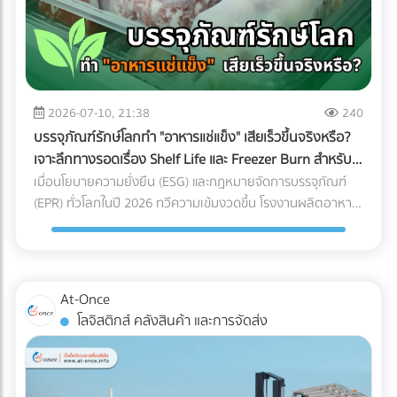
ไม้เทียม หรือจำนวนคนที่ขึ้นไปรวมตัวกันหนาแน่น สิ่งที่ต้องทำ:
ควรปรึกษาวิศวกรโครงสร้างเพื่อประเมินความสามารถในการรับ
น้ำหนัก (Live Load และ Dead Load) ก่อนตัดสินใจเทปูนเพิ่ม
หรือนำของหนักขึ้นไปติดตั้ง เพื่อป้องกันอันตรายจากโครงสร้าง
ทรุดตัว 2. กฎหมายอาคารและทางหนีไฟ (Safety Regulations)
การเปลี่ยนพื้นที่ดาดฟ้าให้เป็นพื้นที่สาธารณะที่มีคนใช้งานจำนวน
2026-07-10, 21:38
240
มาก ต้องคำนึงถึงกฎหมายควบคุมอาคารอย่างเคร่งครัด สิ่งที่
บรรจุภัณฑ์รักษ์โลกทำ "อาหารแช่แข็ง" เสียเร็วขึ้นจริงหรือ?
ต้องทำ: ตรวจสอบความสูงของราวกันตก (Parapet) ว่ามีความ
เจาะลึกทางรอดเรื่อง Shelf Life และ Freezer Burn สำหรับ
สูงเพียงพอและแข็งแรงหรือไม่ นอกจากนี้ต้องมีป้ายบอกทางหนี
โรงงานอุตสาหกรรม
เมื่อนโยบายความยั่งยืน (ESG) และกฎหมายจัดการบรรจุภัณฑ์
ไฟที่ชัดเจน ระบบแสงสว่างฉุกเฉิน และบันไดที่กว้างพอสำหรับการ
(EPR) ทั่วโลกในปี 2026 ทวีความเข้มงวดขึ้น โรงงานผลิตอาหาร
อพยพผู้คนหากเกิดเหตุฉุกเฉิน 3. สภาพการระบายน้ำ
หลายแห่งต่างถูกกดดันให้เปลี่ยนมาใช้ "บรรจุภัณฑ์รักษ์โลก" แต่
(Drainage System) ดาดฟ้าคือด่านแรกที่ต้องปะทะกับพายุฝน
สำหรับแวดวง อาหารแช่แข็ง (Frozen Food) ความตั้งใจดีนี้มักจะ
หากพื้นที่ดาดฟ้าของคุณมีระดับความลาดเอียง (Slope) ไม่ดีพอ
ถูกเบรกโดยฝ่าย R&D และ QA ด้วยคำถามแทงใจดำที่ว่า...
หรือท่อระบายน้ำ (Floor Drain) อุดตัน จะทำให้เกิดปัญหาน้ำท่วม
"เปลี่ยนแพ็กเกจจิ้งแล้ว Shelf Life จะสั้นลงไหม? สินค้าจะเกิด
At-Once
ขัง สิ่งที่ต้องทำ: ก่อนปูพื้นใหม่ ควรเช็กระดับความลาดเอียงของ
เกล็ดน้ำแข็ง (Freezer Burn) หรือเปล่า? และถุงจะกรอบแตกใน
โลจิสติกส์ คลังสินค้า และการจัดส่ง
พื้นคอนกรีตว่าสามารถทำให้น้ำไหล ลงท่อได้สะดวกหรือไม่ และ
ห้องเย็นไหม?" ความกังวลนี้คือความจริงที่หลีกเลี่ยงไม่ได้ ใน
ควรเพิ่มจุดระบายน้ำ หรือใส่ตะแกรงกันเศษใบไม้ขยะอุดตัน ????
อุตสาหกรรมอาหารแช่แข็ง การใช้วัสดุรักษ์โลกแบบผิดประเภทอาจ
จุดบอดสำคัญ: ทำไม "ระบบกันซึม" ถึงเป็นสิ่งที่ห้ามตัดงบทิ้งเด็ด
ทำให้อายุการเก็บรักษาที่เคยอยู่ได้นาน 1-2 ปี ลดลงอย่าง
ขาด? หลายคนมักตกหลุมพรางด้วยการนำหญ้าเทียม แผ่นไม้
ฮวบฮาบ หรือเกิดความเสียหายระหว่างขนส่ง ซึ่งส่งผลกระทบ