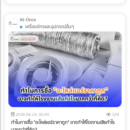
ทางการแพทย์ (Medical Grade Plastic) ที่มีคุณสมบัติยอด
และคุณสมบัติ Barrier ไว้ได้เท่าเดิม วิธีนี้ช่วยลดปริมาณการใช้
ความสามารถในการแข่งขันในตลาดโดยเปล่าประโยชน์ 2. พลาด
เยี่ยม ทนทาน และเข้ากันได้ทางชีวภาพ (Biocompatible) มาก
พลาสติกลงมหาศาล ประหยัดต้นทุนค่าจัดซื้อ และลดภาษี
สิทธิประโยชน์ทางภาษีเพราะเอกสาร C/O ไม่สมบูรณ์ การนำเข้า
เพียงใด แต่หากกระบวนการผลิตและการบรรจุเกิดขึ้นในสภาพ
คาร์บอนในการส่งออกได้อย่างเห็นผล เปรียบเทียบวัสดุบรรจุ
At-Once
หรือส่งออกไปยังประเทศที่มีข้อตกลงเขตการค้าเสรี (FTA) เช่น
แวดล้อมที่ไม่ได้มาตรฐาน พลาสติกเหล่านั้นก็อาจกลายเป็นพาหะ
ภัณฑ์สำหรับโรงงานอาหารแช่แข็ง บทสรุป การเปลี่ยนผ่านสู่บรรจุ
เครื่องจักรและอุปกรณ์อื่นๆ
จีน ญี่ปุ่น หรืออาเซียน ธุรกิจสามารถใช้ Certificate of Origin
นำเชื้อโรคชั้นดี นี่คือจุดที่ "ห้องปลอดเชื้อ" หรือ "Cleanroom"
ภัณฑ์รักษ์โลกในสายการผลิตอาหารแช่แข็ง ไม่ใช่เรื่องของการ
(C/O) หรือหนังสือรับรองถิ่นกำเนิดสินค้า เพื่อขอลดหย่อนหรือ
เข้ามามีบทบาทสำคัญในฐานะด่านป้อมปราการที่แข็งแกร่งที่สุด ใน
หลับตาเลือกวัสดุที่มีป้าย Eco แปะอยู่ แต่เป็นการคำนวณเชิง
ยกเว้นภาษีนำเข้าได้ ความเสี่ยง: กฎเกณฑ์ในการขอ C/O ของ
การปกป้องอุปกรณ์การแพทย์ให้รอดพ้นจากการปนเปื้อนก่อนถึง
วิศวกรรมที่ต้องรักษาสมดุลระหว่าง "การรักษาสิ่งแวดล้อม" และ
แต่ละประเทศมีความละเอียดอ่อนมาก หากกรอกข้อมูลใน
มือแพทย์และคนไข้ Cleanroom ในอุตสาหกรรมพลาสติกการ
"การรักษาคุณภาพอาหาร" การฝืนใช้วัสดุที่ทนความเย็นไม่ได้จน
Commercial Invoice, Packing List ไม่ตรงกันเพียงจุดเดียว
แพทย์ คืออะไร? Cleanroom คือห้องที่มีการควบคุมสภาพ
ทำให้อาหารเสีย เกิดเป็นขยะอาหาร (Food Waste) จะสร้างผล
หรือระบุเกณฑ์การผลิต (Origin Criteria) ผิดพลาด ปลายทาง
แวดล้อมอย่างเข้มงวด ไม่ว่าจะเป็นปริมาณฝุ่นละอองในอากาศ,
เสียต่อสิ่งแวดล้อมและต้นทุนของบริษัทมากกว่าตัวพลาสติกเอง
อาจปฏิเสธฟอร์มนั้นทันที ทำให้ผู้นำเข้าต้องจ่ายภาษีในอัตราปกติ
อุณหภูมิ, ความชื้น, และความดันอากาศ โดยใช้ระบบแผ่นกรอง
เสียอีก หัวใจสำคัญคือการเลือกพาร์ทเนอร์ด้านบรรจุภัณฑ์ที่
(MFN Rate) แบบเต็มจำนวน 3. ตกม้าตายเรื่องใบอนุญาตเฉพาะ
อากาศประสิทธิภาพสูง (HEPA หรือ ULPA Filters) เพื่อดักจับ
เข้าใจเทคโนโลยี Mono-material เพื่อผลักดันให้ธุรกิจของคุณ
ทาง (Restricted Goods Licenses) สินค้าหลายประเภทไม่
อนุภาคขนาดเล็กที่มองไม่เห็นด้วยตาเปล่า สำหรับการผลิต
เติบโตได้อย่างยั่งยืน ทั้งในแง่ของผลกำไรและการดูแลโลกใบนี้
สามารถนำเข้าได้ทันทีแม้จะจ่ายภาษีครบแล้วก็ตาม แต่ต้องมีใบ
พลาสติก Medical Grade (เช่น กระบอกฉีดยา, สายน้ำเกลือ,
การเลือกบรรจุภัณฑ์อาหารแช่แข็งที่ตอบโจทย์ทั้งนโยบาย ESG
อนุญาตจากหน่วยงานที่เกี่ยวข้อง เช่น อย. (FDA), มอก. (TISI),
หรือชิ้นส่วนรากฟันเทียม) มาตรฐานห้องปลอดเชื้อที่นิยมใช้มักจะ
และความปลอดภัยทางวิศวกรรม ไม่ใช่เรื่องที่ควรลองผิดลองถูก
หรือกรมวิชาการเกษตร ความเสี่ยง: หากธุรกิจสั่งของเข้ามาถึง
อ้างอิงตามมาตรฐาน ISO 14644-1 โดยระดับที่พบได้บ่อยใน
คุณต้องการพาร์ทเนอร์ที่มีความเชี่ยวชาญตัวจริง เพื่อมาช่วย
ท่าเรือแล้วเพิ่งทราบว่าต้องใช้ใบอนุญาต สินค้าจะถูกอายัดไว้ที่
โรงงานผลิตเครื่องมือแพทย์คือ ISO Class 7 และ ISO Class 8
2026-06-19, 00:00
329
ลดความเสี่ยง ป้องกันสินค้าเสียหาย และควบคุมต้นทุนของ
ท่าเรือทันที สิ่งที่ตามมาคือ ค่าเสียเวลาพื้นที่ท่าเรือ
ซึ่งมีการจำกัดจำนวนอนุภาคในอากาศอย่างรัดกุม เพื่อให้มั่นใจว่า
โรงงาน ไม่ต้องเสียเวลาค้นหาซัพพลายเออร์ทีละเจ้าให้เหนื่อย
ทำไมการซื้อ "อะไหล่แอร์ราคาถูก" อาจทำให้โรงงานเสียกำไร
(Demurrage) และ ค่าเสียเวลาตู้ (Detention) ที่วิ่งเดินหน้าทุกวัน
ชิ้นงานจะสะอาดที่สุด 3 เหตุผลที่ Cleanroom ขาดไม่ได้ในการ
เพราะที่ At-Once เราได้รวบรวมรายชื่อบริษัทและโรงงานชั้นนำ
มากกว่าที่คิด?