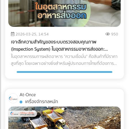
2026-03-25, 14:54
950
เจาะลึกความสำคัญของระบบตรวจสอบคุณภาพ
(Inspection System) ในอุตสาหกรรมอาหารส่งออก:
ปราการด่านสุดท้ายสู่ตลาดโลก
ในอุตสาหกรรมการผลิตอาหาร "ความเชื่อมั่น" คือสินค้าที่มีราคา
สูงที่สุด โดยเฉพาะอย่างยิ่งสำหรับผู้ประกอบการไทยที่ต้องการ
ส่งออกสินค้าไปยังตลาดต่างประเทศที่มีมาตรฐานเข้มงวดอย่าง
สหภาพยุโรป (EU), สหรัฐอเมริกา หรือญี่ปุ่น การมีรสชาติที่ดีอาจ
ไม่เพียงพออีกต่อไป แต่ "ความปลอดภัยระดับสากล" ต่างหากที่
เป็นกุญแจสำคัญในการรักษาคู่ค้า ระบบตรวจสอบคุณภาพ
At-Once
อัตโนมัติ หรือ Inspection System จึงไม่ใช่แค่เครื่องจักรในสาย
เครื่องจักรกลหนัก
การผลิต แต่มันคือ "ผู้พิทักษ์แบรนด์" ที่ป้องกันความผิดพลาดที่
อาจทำลายธุรกิจได้ในชั่วข้ามคืน