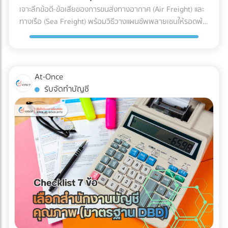
(Racking), หรือผู้ให้บริการ Logistics มืออาชีพ... ไม่ต้องเสีย
เจาะลึกข้อดี-ข้อเสียของการขนส่งทางอากาศ (Air Freight) และ
สมเหตุสมผล และช่วยอุดรอยรั่วของข้อมูลก่อนยื่นต่อกรม
เวลาเสิร์ชหาให้ยุ่งยาก!
ทางเรือ (Sea Freight) พร้อมวิธีวางแผนซัพพลายเชนให้รอดพ้น
สรรพากร 2. เปลี่ยนผ่านการยื่นเอกสารกระดาษ สู่ Digital Tax
ทุกวิกฤต ค้นหาพาร์ทเนอร์โลจิสติกส์ได้ที่ At-Once
อย่างไร้รอยต่อ สำนักงานบัญชียุคใหม่จะมีเครื่องมือและ
ซอฟต์แวร์ (Cloud Accounting) ที่เชื่อมต่อ API เข้ากับระบบของ
รัฐและธนาคารได้โดยตรง ช่วยลด Human Error และทำให้มั่นใจ
ว่าข้อมูลทุกเส้นทางเงินถูกส่งเข้าระบบอย่างถูกต้อง 100% 3.
At-Once
ยกระดับบทบาทสู่ "Virtual CFO" (ที่ปรึกษาทางการเงินส่วนตัว)
รับจัดทำบัญชี
บทบาทของนักบัญชีในปี 2026 ไม่ได้จบแค่การปิดงบ แต่คนเก่งๆ
จะนำ Data มาวิเคราะห์เพื่อวางแผนกลยุทธ์ ไม่ว่าจะเป็นการหา
ช่องทางใช้สิทธิประโยชน์ทางภาษีอย่างถูกต้อง การประเมินผลกระ
ทบจากภาษีคาร์บอน (Carbon Tax) ไปจนถึงการจัดทำงบการเงิน
ให้พร้อมสำหรับการสเกลธุรกิจ บทสรุป: AI ไม่ได้ถูกสร้างมาเพื่อ
จับผิดคนทำถูก แต่สร้างมาเพื่อหา "ความย้อนแย้งของ Data"
ดังนั้น ตราบใดที่งบการเงินและเอกสารทางภาษีของคุณ
สอดคล้องกับความเป็นจริง AI ของสรรพากรก็ไม่ใช่เรื่องที่น่า
กลัวแต่อย่างใด ไม่แพ้คู่แข่ง ไม่พลาดเรื่องภาษี!