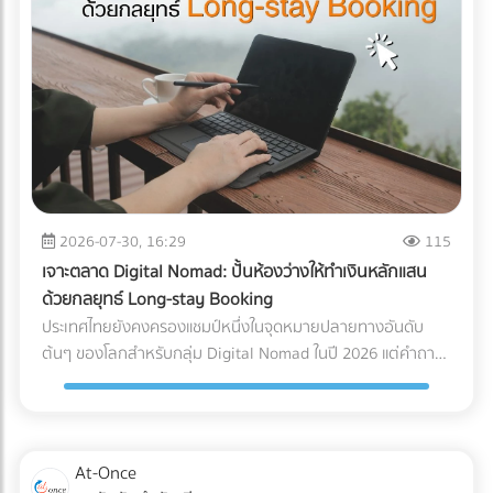
มือแพทย์ต้องเผชิญระหว่างขนส่ง การใช้รถบรรทุกธรรมดาเพื่อ
ขนส่งอุปกรณ์ที่เปราะบาง ถือเป็นการรับความเสี่ยงที่ได้ไม่คุ้มเสีย
นี่คือ 3 ปัญหาหลักที่มักทำให้อุปกรณ์พังจากภายใน: แรงสั่น
สะเทือน (Vibration & Micro-shocks): เลนส์ เลเซอร์ และ
เซนเซอร์ภายในอุปกรณ์มีความเปราะบางสูงมาก แรงสั่นสะเทือน
จากพื้นถนนที่ไม่ราบเรียบสม่ำเสมอ สามารถทำให้แผงวงจรหลวม
หรือระบบเซนเซอร์รวนได้โดยที่ภายนอกยังดูปกติสมบูรณ์ การ
เปลี่ยนแปลงอุณหภูมิและความชื้น (Temperature & Humidity
Excursions): อุปกรณ์อิเล็กทรอนิกส์ทางการแพทย์หลายชนิดมี
2026-07-30, 16:29
115
ข้อกำหนดเรื่องอุณหภูมิที่ชัดเจน การอยู่ในตู้ขนส่งที่ร้อนอบอ้า
เจาะตลาด Digital Nomad: ปั้นห้องว่างให้ทำเงินหลักแสน
วนานๆ หรือเจอความชื้นสูง อาจทำให้เกิดสนิม คราบตะกรัน หรือ
ด้วยกลยุทธ์ Long-stay Booking
ไฟฟ้าลัดวงจรเมื่อเปิดใช้งาน การเอียงและการกระแทก (Tilt &
ประเทศไทยยังคงครองแชมป์หนึ่งในจุดหมายปลายทางอันดับ
Drop): เครื่องมือขนาดใหญ่บางชนิดถูกระบุไว้ในคู่มือวิศวกรรม
ต้นๆ ของโลกสำหรับกลุ่ม Digital Nomad ในปี 2026 แต่คำถาม
เลยว่า "ห้ามเอียงเกินกี่องศา" การใช้พนักงานยกของ (Porter)
ที่น่าสนใจคือ... ทำไมรายได้มหาศาลจากคนกลุ่มนี้ ถึงไปตกอยู่กับ
ทั่วไปที่ไม่มีความเชี่ยวชาญ อาจทำให้สารทำความเย็นรั่วไหล หรือ
คอนโดมิเนียมปล่อยเช่า หรือโฮสต์บน Airbnb มากกว่าที่จะเป็น
แกนกลไกภายในเครื่องมือเสียสมดุลไปตลอดกาล มาตรฐาน
โรงแรมหรือรีสอร์ต? สาเหตุหลักเป็นเพราะโรงแรมส่วนใหญ่ยังคง
Logistics แบบไหนที่ธุรกิจเครื่องมือแพทย์ต้องมองหา? ผู้ให้
ทำการตลาดด้วยวิธีเดิมๆ คือการพึ่งพา OTA (Online Travel
At-Once
บริการขนส่ง (3PL) ระดับพรีเมียมที่จะมาดูแลสินค้าหลักล้านของ
Agencies) และขายห้องพักแบบ "รายวัน" ซึ่งไม่ตอบโจทย์ชาว